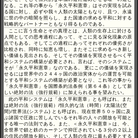
なる。これ等の事から「永久平和憲章」はその実現を試み
る国に対し、必ずや我々人類の太陽ともなり、且つ、永遠
に世の中の暗闇を照らし、また国連の求める平和に対する
戦略的なパートナーともなり得るものである。
ここに言う生命とその真理とは、人類の生存上に於ける
人間としての思考過程にあって、そこに見る深化現象の原
点でもある。そしてこの過程にあってそれぞれの優劣さが
比較され、同時に知恵も増し、またそこに求めるべき新し
い価値も見出される。そしてその価値を実現させるべく平
和システムの構築が必要とされ、言わば、そのシステムこ
そが「永久平和憲章」なのである。 更にこの価値を実現さ
せるには世界中の２４４ヶ国の政治実体からの運営を可能
とする平和システムの構築が必要となり、これ等の事から
「永久平和憲章」を国際条約法条例（第６４条）として新
しい絶対の法（強行規範）に加えられる事を望みたい。
此の平和システムは「永久平和憲章」とも呼ばれ、また
は絶対の法（強行規範）/恒久的な法（時間）/太陽法(空
間)/世界法(システム) とも呼ばれ、現在世界５０ヶ国に及
ぶ諸国で圧政に苦しんでいるそれ等の人々の開放を可能と
する唯一の法則である。また、＜永久平和憲章＞は、今、
全世界で鎖と鉄のカーテンで抑圧されている３分の２以上
の住民の開放を願い、そして人類の生存に最も必要とする