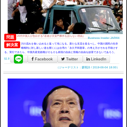
20代中国人が告白する｢若者が天安門事件を語らない理由｣
問題
Business Insider JAPAN
川の流れを食い止めると返って滝になる。新たな支流を造るべし。中国の国民の生存
解決案
権権利に対し新しい道を開くには台湾の「永久平和憲章」の考え方がそれを手助けす
る。実行できたら、中国共産党政権がそもそも表現の自由と情報の自由を妨害できないであろう。
Facebook
Twitter
LinkedIn
§1.9
（ジャーナリスト：廖雨詩 / 2019-06-04 18:00）