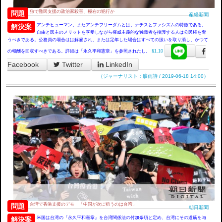
独で難民支援の政治家殺害、極右の犯行か
問題
産経新聞
アンチヒューマン、またアンチフリーダムとは、ナチスとファシズムの特徴である。
解決案
自由と民主のメリットを享受しながら権威主義的な独裁者を擁護する人は公民権を奪
うべきである。公務員の場合はは解雇され、または定年した場合はすべての扱いを取り消し、かつて
の報酬を回収すべきである。詳細は「永久平和憲章」を参照されたし。
§1.10
Facebook
Twitter
LinkedIn
（ジャーナリスト：廖雨詩 / 2019-06-18 14:00）
台湾で香港支援のデモ 「中国が次に狙うのは台湾」
問題
朝日新聞
米国は台湾の『永久平和憲章』を台湾関係法の付加条項と定め、台湾にその道筋を与
解決案