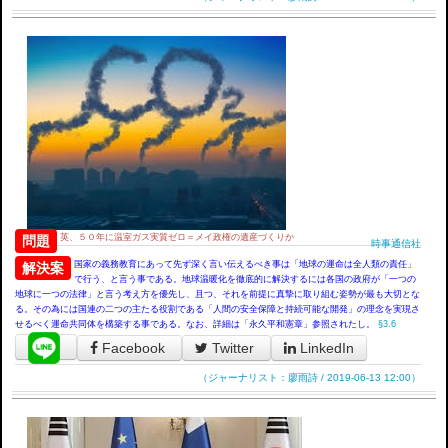
英、５０年に温室ガス実質ゼロ＝メイ政権の遺産づくりか
問題
時事通信社
国家の義務教育にあって先ず深く言い伝えるべき事は「地球の運命は全人類の責任」
解決案
で行う、と言う事である。地球温暖化を徹底的に解決するには各国の政府が「一つの
地球に一つの法律」と言う考え方を優先し、且つ、それを前提に真摯に取り組む姿勢が最も大切とな
る。その為には国連の二つの主たる役割である「人間の安全保障と持続可能な開発」の理念を実現さ
せるべく運命共同体を構築する事である。なお、詳細は「永久平和憲章」参照されたし。
§3.6
Facebook
Twitter
LinkedIn
（ジャーナリスト：廖雨詩 / 2019-06-13 12:00）