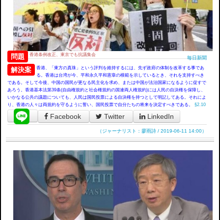
香港条例改正、東京でも抗議集会
問題
毎日新聞
香港、「東方の真珠」という評判を維持するには、先ず政府の体制を改革する事であ
解決案
る。香港は台湾が今、平和永久平和憲章の模範を示しているとき、それを支持すべき
である。そして今後、中国の国民が更なる民主化を求め、または中国が法治国家になるように促すで
あろう。香港基本法第39条(自由権規約と社会権規約の国連両人権規約)には人民の自決権を保障し、
いかなる公共の議題についても、人民は国民投票による自決権を持つとして明記してある。それによ
り、香港の人々は両規約を守るように誓い、国民投票で自分たちの将来を決定すべきである。
§2.10
Facebook
Twitter
LinkedIn
（ジャーナリスト：廖雨詩 / 2019-06-11 14:00）