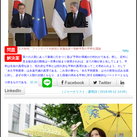
文大統領、フィンランド大統領と首脳会談＝朝鮮半島の平和を議論
問題
Nifty
我々の人類にあって最後に行きつく道は"平和か壊滅かの何れかである。然し、近年に
解決案
見る核兵器の開発は一旦事が始まり使用されれば、全ての物が灰と化してしまう。平
和は生命の真理を詠う。恒久的な平和とは恒久的な平和の真理があってこそ求められよう。そして
「永久平和憲章」は永遠不滅の真理である。これ等の事から「永久平和憲章」はその実現を試みる国
に対し、必ずや我々人類の太陽ともなり、また国連の求める平和に対する戦略的なパートナーともな
Facebook
Twitter
り得るものである。
§2.10
LinkedIn
（ジャーナリスト：廖雨詩 / 2019-06-12 14:00）