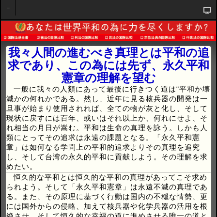
我々人間の進むべき真理とは平和の追
求であり、この為には先ず、永久平和
憲章の理解を望む
一般に我々の人類にあって最後に行きつく道は“平和か壊
滅かの何れかである。然し、近年に見る核兵器の開発は一
旦事が始まり使用されれば、全ての物が灰と化し、そして
現状に戻すには百年、或いはそれ以上か、何れにせよ、そ
れ相当の月日が嵩む。平和は生命の真理を詠う。しかも人
類にとってその追求は永遠の課題となる。「永久平和憲
章」は如何なる学問上の平和的追求よりその真理を追究
し、そして台湾の永久的平和に貢献しよう。その理解を求
めたい。
恒久的な平和とは恒久的な平和の真理があってこそ求め
られよう。そして「永久平和憲章」は永遠不滅の真理であ
る。また、その原理に基づく行動は国内の不穏な情勢、更
には国外からの侵略、加えて核兵器や化学兵器の活用を根
絶させ、そして恒久的な幸福の道に進めさせる唯一の道と