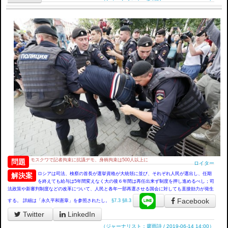
モスクワで記者拘束に抗議デモ、身柄拘束は500人以上に
問題
ロイター
ロシアは司法、検察の首長が選挙資格が大統領に並び、それぞれ人民が選出し、任期
解決案
を終えても給与は5年間変えなく大の後６年間は再任出来ず制度を押し進めるべし；司
法政策や新審判制度などの改革について、人民と各年一部再選させる国会に対しても直接効力が発生
Facebook
する。 詳細は「永久平和憲章」を参照されたし。
§7.3
§8.3
Twitter
LinkedIn
（ジャーナリスト：廖雨詩 / 2019-06-14 14:00）