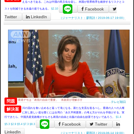
えるべきである。これは中国の民主化を促し、米国が世界秩序を維持するリスクとコ
Facebook
ストを削減できる永遠の道でもある。
§2.10
Twitter
LinkedIn
（ジャーナリスト：廖雨詩 / 2019-06-17 19:00）
香港デモは「表現の自由で重要」 米政府が理解示す
問題
テレビ朝日
川の流れを食い止めると返って滝になる。新たな支流を造るべし。香港の人々の人権
解決案
に対し新しい道を開くには台湾の「永久平和憲章」の考え方がそれを手助けする。実
行できたら、中国共産党政権がそもそも表現の自由と出版の自由を妨害できないであろう。
§1.4
Facebook
Twitter
§5.3
§2.9
§5.4
§7.3
§8.3
LinkedIn
（ジャーナリスト：廖雨詩 / 2019-06-14 19:00）