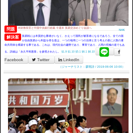
米財務長官と中国中央銀行総裁 今週末 貿易交渉めぐり会談へ
問題
NHK
貿易戦には本質的な勝者がいなく、かえって国民が被害者になるであろう。全ての国
解決案
が自由貿易から利益を得る道は、一つの地球に一つの法律と言う考えの基に人類の運
命共同体を構築する事である。これは、現代社会の趨勢であり、事実であり、人間の究極の道でもあ
る。詳細は「永久平和憲章」を参照されたし。
§1.9
§1.10
§5.1
§6.1
§6.10
Facebook
Twitter
LinkedIn
（ジャーナリスト：廖雨詩 / 2019-06-06 10:00）