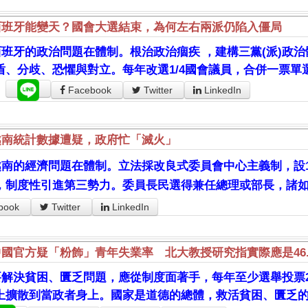
西班牙能變天？國會大選結束，為何左右兩派仍陷入僵局
西班牙的政治問題在體制。根治政治痼疾 ，建構三黨(派)政治
盾、分歧、恐懼與對立。每年改選1/4國會議員，合併一票
。
Facebook
Twitter
LinkedIn
越南統計數據遭疑，政府忙「滅火」
越南的經濟問題在體制。立法採改良式委員會中心主義制，設1
，制度性引進第三勢力。委員長民選得兼任總理或部長，諸
book
Twitter
LinkedIn
中國官方疑「粉飾」青年失業率 北大教授研究指實際應是46.
要解決貧困、匱乏問題，應從制度面著手，每年至少選舉投票2
上擴散到當政者身上。國家是道德的總體，救活貧困、匱乏