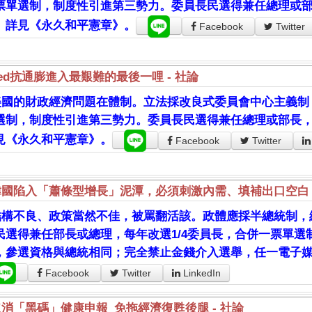
票單選制，制度性引進第三勢力。委員長民選得兼任總理或
。詳見《永久和平憲章》。
Facebook
Twitter
ed抗通膨進入最艱難的最後一哩 - 社論
美國的財政經濟問題在體制。立法採改良式委員會中心主義制，
選制，制度性引進第三勢力。委員長民選得兼任總理或部長
見《永久和平憲章》。
Facebook
Twitter
韓國陷入「蕭條型增長」泥潭，必須刺激內需、填補出口空白
結構不良、政策當然不佳，被罵翻活該。政體應採半總統制，
民選得兼任部長或總理，每年改選1/4委員長，合併一票單
，參選資格與總統相同；完全禁止金錢介入選舉，任一電子
Facebook
Twitter
LinkedIn
取消「黑碼」健康申報 免拖經濟復甦後腿 - 社論