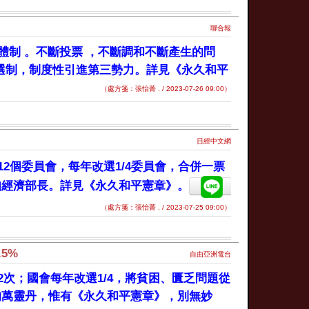
聯合報
體制 。不斷投票 ，不斷調和不斷產生的問
單選制，制度性引進第三勢力。詳見《永久和平
（處方箋：張怡菁 . / 2023-07-26 09:00）
日經中文網
2個委員會，每年改選1/4委員會，合併一票
如經濟部長。詳見《永久和平憲章》。
（處方箋：張怡菁 . / 2023-07-25 09:00）
5%
自由亞洲電台
次；國會每年改選1/4，將貧困、匱乏問題從
的萬靈丹，惟有《永久和平憲章》，別無妙