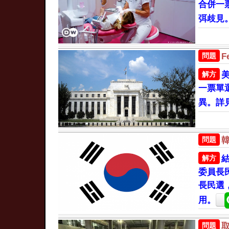
合併一
弭歧見
問題
F
解方
一票單
異。詳
問題
解方
委員長
長民選
用。
問題