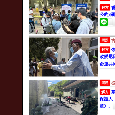
解方
公約)
問題
解方
改變尼
命運共
問題
解方
保證人
章》。