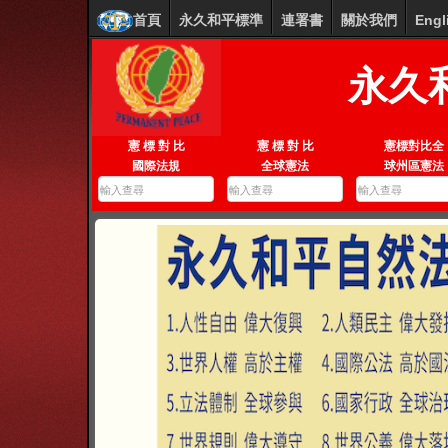
首頁
永久和平標準
連署書
關於我們
Engl
永久
憲 標 對 比
憲 標 對 比
憲標對比全
國際法規
全球憲法
球州區憲法