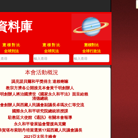
資料庫
憲 標 對 比
憲 標 對 比
憲標對比
全球刑法
全球民法
全球行政法
本會活動概況
謁見諾貝爾和平獎得主 達賴喇嘛
教宗方濟各公開接見本會黃千明創辦人
明創辦人將治國濟世《國家永久和平法》面呈給賴
清德總統
會創辦人與西藏人民議會副議長卓瑪次仁等交流
國際永久和平研究院總統班授課
駐教廷大使館《通訊》有關本會報導
永久和平發展協會聲援烏克蘭
恭賀堪布索朗丹培當選第17屆西藏人民議會議長
2021亞太民主峰會