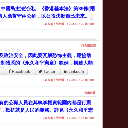
中國民主法治化。《香港基本法》第39條(兩
港人應誓守兩公約，以公投決斷自己未來。
（處方箋：張怡菁 . / 2023-07-29 09:00）
聯合國新聞
及政治安全，因此要瓦解恐怖主義，應協助
法制體系的《永久和平憲章》範例，構建人類
Facebook
Twitter
LinkedIn
（處方箋：張怡菁 . / 2023-07-28 09:00）
自由時報
有的公職人員在其執掌權責範圍內都是行憲
實，抵抗就是人民的義務。詳見《永久和平憲
（處方箋：張怡菁 . / 2023-07-27 09:00）