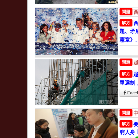
問題
解方
題、矛
憲章》
問題
解方
單選制
Face
問題
解方
窮人身