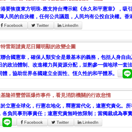
香港要恢復東方明珠-應支持台灣示範《永久和平憲章》，吸引
保障人民的自決權，任何公共議題，人民均有公投自決權。香
Facebook
Twitter
LinkedIn
古特雷斯譴責尼日爾明顯的政變企圖
依聯合國憲章，確保人類安全是最基本的義務，包括人身自由
日的政治體制、改進權力與資源分配，並酌參一個地球一套
同體，協助世界各國建立全面性、恆久性的和平體系。
從基隆祥豐營區爆炸事件，看見消防機關的行政怠惰
基於立憲全球化，行憲在地化，釋憲當代化，違憲究責化。所
，各負民事刑事責任；違憲究責無時效限制；當獨裁成為事
Facebook
Twitter
LinkedIn