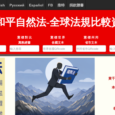
ish
Русский
Español
FB
推特
捐款贈書
和平自然法-全球法規比較
憲 標 對 比
憲 標 世 界
憲 標 州 邦
萬教經書
各國文本
省市文本
黃千
本