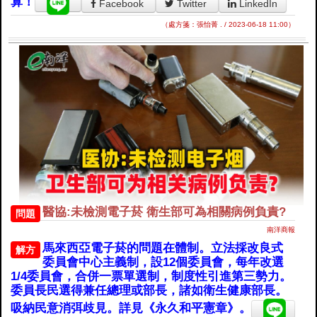
算！
Facebook
Twitter
LinkedIn
（處方箋：張怡菁 . / 2023-06-18 11:00）
醫協:未檢測電子菸 衛生部可為相關病例負責?
問題
南洋商報
馬來西亞電子菸的問題在體制。立法採改良式
解方
委員會中心主義制，設12個委員會，每年改選
1/4委員會，合併一票單選制，制度性引進第三勢力。
委員長民選得兼任總理或部長，諸如衛生健康部長。
吸納民意消弭歧見。詳見《永久和平憲章》。