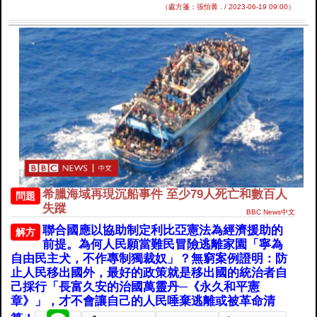
（處方箋：張怡菁 . / 2023-06-19 09:00）
希臘海域再現沉船事件 至少79人死亡和數百人
問題
失蹤
BBC News中文
聯合國應以協助制定利比亞憲法為經濟援助的
解方
前提。為何人民願當難民冒險逃離家園「寧為
自由民主犬，不作專制獨裁奴」？無窮案例證明：防
止人民移出國外，最好的政策就是移出國的統治者自
己採行「長富久安的治國萬靈丹─《永久和平憲
章》」，才不會讓自己的人民唾棄逃離或被革命清