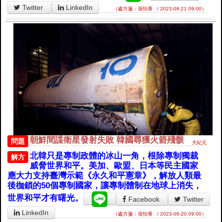
Twitter
LinkedIn
（處方箋：張怡菁 . / 2023-06-21 09:00）
朝鮮間諜衛星發射失敗 韓國尋獲火箭殘骸
問題
大紀元
北韓只是專制政體的冰山一角，根除專制獨裁
解方
威脅世界和平。美加、歐盟、日本等民主國家
應大力支持臺灣示範《永久和平憲章》，解放人類最
後枷鎖的50個專制國家，讓專制體制在地球上消失，
世界和平才有曙光。
Facebook
Twitter
LinkedIn
（處方箋：張怡菁 . / 2023-06-20 09:00）