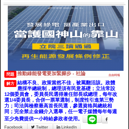
推動綠能發電要加緊腳步 - 社論
問題
自由時報
結構不良、政策當然不佳，被罵翻活該。政體
解方
應採半總統制，總理須有民意基礎；立法常設
12個委員會，委員長民選得兼任部長或總理，每年改
選1/4委員長，合併一票單選制，制度性引進第三勢
力；司法與檢察最高首長民選，參選資格與總統相
同；完全禁止金錢介入選舉，任一電子媒體每年每週
至少免費提供一小時給參政者使用。
Facebook
Twitter
LinkedIn