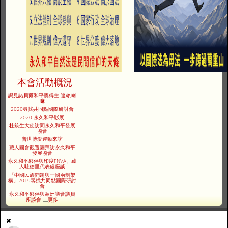
本會活動概況
謁見諾貝爾和平獎得主 達賴喇
嘛
2020尋找共同點國際研討會
2020 永久和平影展
杜筑生大使訪問永久和平發展
協會
普世博愛運動來訪
藏人國會觀選團拜訪永久和平
發展協會
永久和平夥伴與印度FNVA、藏
人駐德里代表處座談
「中國民族問題與一國兩制架
構」2019尋找共同點國際研討
會
永久和平夥伴與歐洲議會議員
座談會
.....
更多