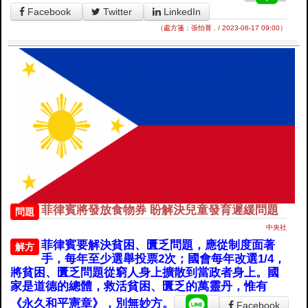
Facebook
Twitter
LinkedIn
（處方箋：張怡菁 . / 2023-06-17 09:00）
菲律賓將發放食物券 盼解決兒童發育遲緩問題
問題
中央社
菲律賓要解決貧困、匱乏問題，應從制度面著
解方
手，每年至少選舉投票2次；國會每年改選1/4，
將貧困、匱乏問題從窮人身上擴散到當政者身上。國
家是道德的總體，救活貧困、匱乏的萬靈丹，惟有
《永久和平憲章》，別無妙方。
Facebook