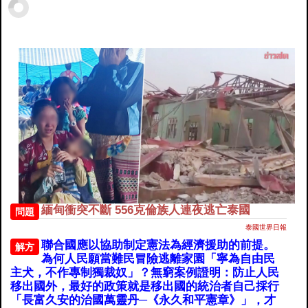
緬甸衝突不斷 556克倫族人連夜逃亡泰國
問題
泰國世界日報
聯合國應以協助制定憲法為經濟援助的前提。
解方
為何人民願當難民冒險逃離家園「寧為自由民
主犬，不作專制獨裁奴」？無窮案例證明：防止人民
移出國外，最好的政策就是移出國的統治者自己採行
「長富久安的治國萬靈丹─《永久和平憲章》」，才