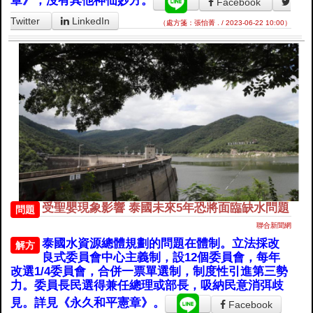
章》，沒有其他神仙妙方。
Facebook
Twitter
LinkedIn
（處方箋：張怡菁 . / 2023-06-22 10:00）
受聖嬰現象影響 泰國未來5年恐將面臨缺水問題
問題
聯合新聞網
泰國水資源總體規劃的問題在體制。立法採改
解方
良式委員會中心主義制，設12個委員會，每年
改選1/4委員會，合併一票單選制，制度性引進第三勢
力。委員長民選得兼任總理或部長，吸納民意消弭歧
見。詳見《永久和平憲章》。
Facebook