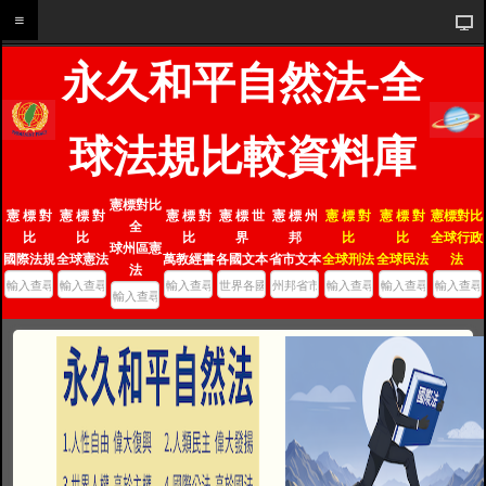
永久和平自然法-全
球法規比較資料庫
憲標對比
憲 標 對
憲 標 對
憲 標 對
憲 標 世
憲 標 州
憲 標 對
憲 標 對
憲標對比
全
比
比
比
界
邦
比
比
全球行政
球州區憲
國際法規
全球憲法
萬教經書
各國文本
省市文本
全球刑法
全球民法
法
法