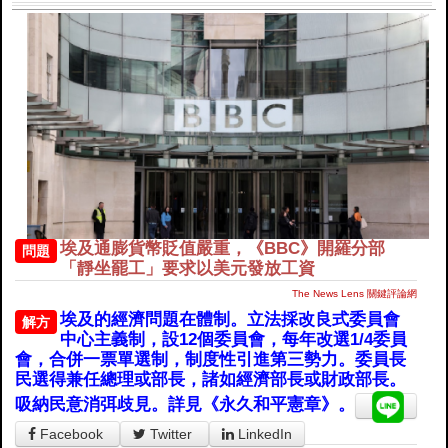
埃及通膨貨幣貶值嚴重，《BBC》開羅分部
問題
「靜坐罷工」要求以美元發放工資
The News Lens 關鍵評論網
埃及的經濟問題在體制。立法採改良式委員會
解方
中心主義制，設12個委員會，每年改選1/4委員
會，合併一票單選制，制度性引進第三勢力。委員長
民選得兼任總理或部長，諸如經濟部長或財政部長。
吸納民意消弭歧見。詳見《永久和平憲章》。
Facebook
Twitter
LinkedIn