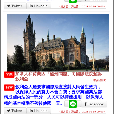
Twitter
LinkedIn
（處方箋：張怡菁 . / 2023-06-16 09:00）
加拿大和荷蘭因「酷刑問題」向國際法院起訴
問題
敘利亞
聯合國新聞
敘利亞人應要求國際法直接對人民發生效力，
解方
以保障人民的努力不會白費；要求萬國萬法都
構成國內法的一部分，人民可以擇優援用，以保障人
權的基本標準不落後他國一天。
Facebook
Twitter
LinkedIn
（處方箋：張怡菁 . / 2023-06-15 09:00）