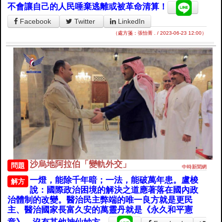
不會讓自己的人民唾棄逃離或被革命清算！
Facebook
Twitter
LinkedIn
（處方箋：張怡菁 . / 2023-06-23 12:00）
沙烏地阿拉伯「變軌外交」
問題
中時新聞網
一燈，能除千年暗；一法，能破萬年患。盧梭
解方
說：國際政治困境的解決之道應著落在國內政
治體制的改變。醫治民主弊端的唯一良方就是更民
主、醫治國家長富久安的萬靈丹就是《永久和平憲