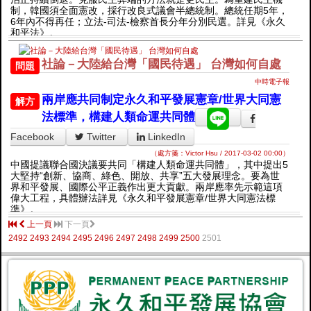
制，韓國須全面憲改，採行改良式議會半總統制。總統任期5年，
6年內不得再任；立法-司法-檢察首長分年分別民選。詳見《永久
和平法》。
社論－大陸給台灣「國民待遇」 台灣如何自處
問題
中時電子報
兩岸應共同制定永久和平發展憲章/世界大同憲
解方
法標準，構建人類命運共同體
Facebook
Twitter
LinkedIn
（處方箋：Victor Hsu / 2017-03-02 00:00）
中國提議聯合國決議要共同「構建人類命運共同體」，其中提出5
大堅持“創新、協商、綠色、開放、共享”五大發展理念。要為世
界和平發展、國際公平正義作出更大貢獻。兩岸應率先示範這項
偉大工程，具體辦法詳見《永久和平發展憲章/世界大同憲法標
準》。
上一頁
下一頁
2492
2493
2494
2495
2496
2497
2498
2499
2500
2501