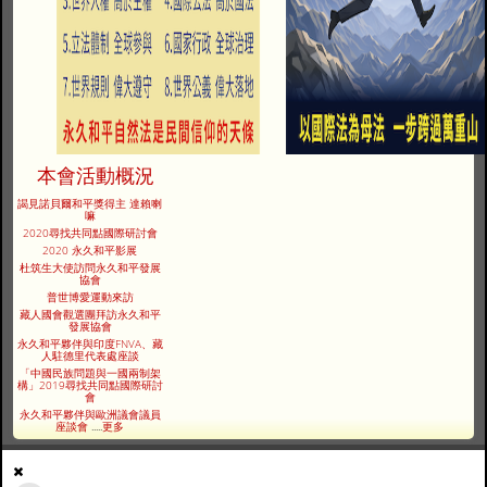
本會活動概況
謁見諾貝爾和平獎得主 達賴喇
嘛
2020尋找共同點國際研討會
2020 永久和平影展
杜筑生大使訪問永久和平發展
協會
普世博愛運動來訪
藏人國會觀選團拜訪永久和平
發展協會
永久和平夥伴與印度FNVA、藏
人駐德里代表處座談
「中國民族問題與一國兩制架
構」2019尋找共同點國際研討
會
永久和平夥伴與歐洲議會議員
座談會
.....
更多