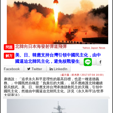
北韓向日本海發射彈道飛彈
問題
Yahoo Japan News
美、日、韓應支持台灣引領中國民主化，由中
解方
國逼迫北韓民主化，避免核戰發生
Facebook
Twitter
LinkedIn
（處方箋：鈴木静 / 2017-07-04 16:00）
康德說：「追求永久和平是理性的最高目標，也是一種道德義
務。」中國既然自稱是「負責任的大國」，就不應維護北韓繼續
窮兵黷武。美、日、韓應支持台灣承擔拯救民主的天職，引領中
國民主化，然後由中國逼迫北韓民主化。詳見《永久和平法/世界
大同憲法》。