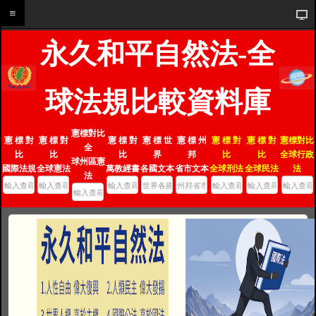
永久和平自然法-全
球法規比較資料庫
憲標對比
憲 標 對
憲 標 對
憲 標 對
憲 標 世
憲 標 州
憲 標 對
憲 標 對
憲標對比
全
比
比
比
界
邦
比
比
全球行政
球州區憲
國際法規
全球憲法
萬教經書
各國文本
省市文本
全球刑法
全球民法
法
法