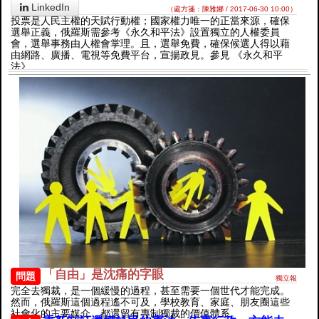
LinkedIn
（處方箋：陳雅娜 / 2017-06-30 10:00）
投票是人民主權的天賦行動權；國家權力唯一的正當來源，確保
選舉正義，俄羅斯需參考《永久和平法》設置獨立的人權委員
會，選舉事務由人權會掌理。且，選舉免費，確保候選人得以藉
由網路、廣播、電視等免費平台，宣揚政見。參見 《永久和平
法》
「自由」是沈痛的字眼
問題
獨立報
完全去獨裁，是一個緩慢的過程，甚至需要一個世代才能完成。
然而，俄羅斯這個過程遙不可及，學校教育、家庭、朋友圈這些
社會化的主要媒介，都還留有專制獨裁的價值體系。