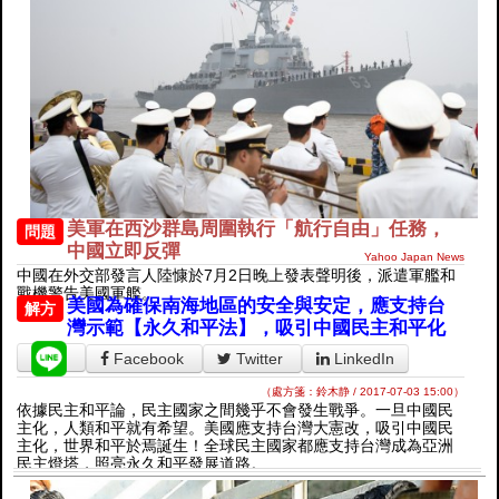
美軍在西沙群島周圍執行「航行自由」任務，
問題
中國立即反彈
Yahoo Japan News
中國在外交部發言人陸慷於7月2日晚上發表聲明後，派遣軍艦和
戰機警告美國軍艦。
美國為確保南海地區的安全與安定，應支持台
解方
灣示範【永久和平法】，吸引中國民主和平化
Facebook
Twitter
LinkedIn
（處方箋：鈴木静 / 2017-07-03 15:00）
依據民主和平論，民主國家之間幾乎不會發生戰爭。一旦中國民
主化，人類和平就有希望。美國應支持台灣大憲改，吸引中國民
主化，世界和平於焉誕生！全球民主國家都應支持台灣成為亞洲
民主燈塔，照亮永久和平發展道路。