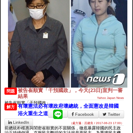
被告崔順實「干預國政」，今天(23日)宣判一審
問題
結果
Yahoo Japan News
被告崔順實「干預國政」
有壞憲法必有壞政府壞總統，全面憲改是韓國
解方
浴火重生之道
Facebook
Twitter
LinkedIn
（處方箋：呂建良 / 2017-06-23 17:00）
前總統朴槿惠與閨密崔順實的不當關係，徹底暴露韓國的民主政
治正持續倒退。克服民主弊端的方法就是更民主。為重建民主機