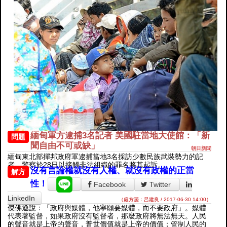
緬甸軍方逮捕3名記者 美國駐當地大使館：「新
問題
聞自由不可或缺」
朝日新聞
緬甸東北部撣邦政府軍逮捕當地3名採訪少數民族武裝勢力的記
者，警察於28日以接觸非法組織的罪名將其起訴。
沒有言論權就沒有人權、就沒有政權的正當
解方
性！
Facebook
Twitter
LinkedIn
（處方箋：呂建良 / 2017-06-30 14:00）
傑佛遜說：「政府與媒體，他寧願要媒體，而不要政府」。媒體
代表著監督，如果政府沒有監督者，那麼政府將無法無天。人民
的聲音就是上帝的聲音，普世價值就是上帝的價值；管制人民的