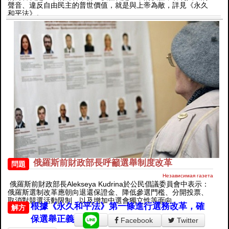
聲音、違反自由民主的普世價值，就是與上帝為敵，詳見《永久
和平法》。
俄羅斯前財政部長呼籲選舉制度改革
問題
Независимая газета
俄羅斯前財政部長Alekseya Kudrina於公民倡議委員會中表示：
俄羅斯選制改革應朝向退還保證金、降低參選門檻、分開投票、
取消對競選活動限制，以及增加中選會獨立性等面向。
根據《永久和平法》第一條進行選務改革，確
解方
保選舉正義
Facebook
Twitter