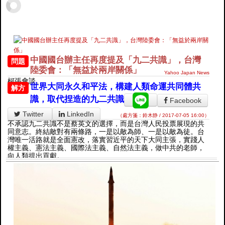
中國國台辦主任再度提及「九二共識」，台灣
問題
陸委會：「無益於兩岸關係」
Yahoo Japan News
柯張會談。
世界大同永久和平法，構建人類命運共同體共
解方
識，取代捏造的九二共識
Facebook
Twitter
LinkedIn
（處方箋：鈴木静 / 2017-07-05 16:00）
不承認九二共識不是蔡英文的選擇，而是台灣人民投票展現的共
同意志。終結敵對有兩條路，一是以敵為師、一是以敵為徒。台
灣唯一活路就是全面憲改，落實習近平的天下大同主張，實踐人
權主義、憲法主義、國際法主義、自然法主義，做中共的老師，
向人類提出貢獻。