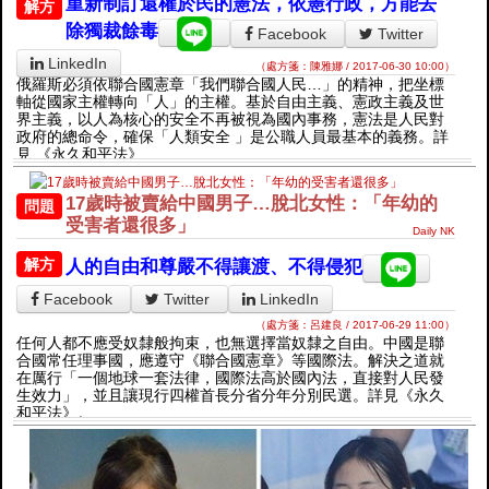
重新制訂還權於民的憲法，依憲行政，方能去
解方
除獨裁餘毒
Facebook
Twitter
LinkedIn
（處方箋：陳雅娜 / 2017-06-30 10:00）
俄羅斯必須依聯合國憲章「我們聯合國人民…」的精神，把坐標
軸從國家主權轉向「人」的主權。基於自由主義、憲政主義及世
界主義，以人為核心的安全不再被視為國內事務，憲法是人民對
政府的總命令，確保「人類安全 」是公職人員最基本的義務。詳
見 《永久和平法》
​17歲時被賣給中國男子…脫北女性：「年幼的
問題
受害者還很多」
Daily NK
解方
人的自由和尊嚴不得讓渡、不得侵犯
Facebook
Twitter
LinkedIn
（處方箋：呂建良 / 2017-06-29 11:00）
任何人都不應受奴隸般拘束，也無選擇當奴隸之自由。中國是聯
合國常任理事國，應遵守《聯合國憲章》等國際法。解決之道就
在厲行「一個地球一套法律，國際法高於國內法，直接對人民發
生效力」，並且讓現行四權首長分省分年分別民選。詳見《永久
和平法》。