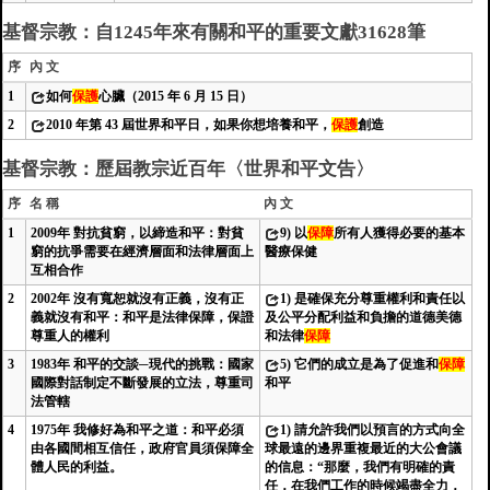
基督宗教：自1245年來有關和平的重要文獻31628筆
序
內 文
1
如何
保護
心臟（2015 年 6 月 15 日）
2
2010 年第 43 屆世界和平日，如果你想培養和平，
保護
創造
基督宗教：歷屆教宗近百年〈世界和平文告〉
序
名 稱
內 文
1
2009年 對抗貧窮，以締造和平：對貧
9)
以
保障
所有人獲得必要的基本
窮的抗爭需要在經濟層面和法律層面上
醫療保健
互相合作
2
2002年 沒有寬恕就沒有正義，沒有正
1)
是確保充分尊重權利和責任以
義就沒有和平：和平是法律保障，保證
及公平分配利益和負擔的道德美德
尊重人的權利
和法律
保障
3
1983年 和平的交談─現代的挑戰：國家
5)
它們的成立是為了促進和
保障
國際對話制定不斷發展的立法，尊重司
和平
法管轄
4
1975年 我修好為和平之道：和平必須
1)
請允許我們以預言的方式向全
由各國間相互信任，政府官員須保障全
球最遠的邊界重複最近的大公會議
體人民的利益。
的信息：“那麼，我們有明確的責
任，在我們工作的時候竭盡全力，