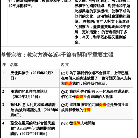
性：解決國際爭議，教育愛和平，建立
國人民、他們的政府、努力維護世
和平捍衛和平。
界和平的國際組織、對促進和平如
此感興趣的宗教機構、使和平成為
他們的文化、政治和社會運動的願
望。 理想的; 青年人對文明新道路
的洞察力，盡職盡責地走向和平發
展，更加活潑； 的智者看到了多
少，今天，和平既必要又受到威
脅。
基督宗教：教宗方濟各近4千篇有關和平重要主張
序
名稱
內 文
1
天使與孩子（2015年10月2
1)
為了讓我們永遠不會孤單，上帝已經
日）
在每個人的身邊放置了一位守護天使來支持
和
保護
我們，陪伴我們生活。
2
用我們的真理向主講話
2)
我想和你們所有人一起為那些通過他
（2020年3月15日）
們的工作
保障
社會運轉的人祈禱
3
致H.E. 意大利共和國總統喬
5)
這種道德善的共同
保護
也是整個社區
治·納波利塔諾先生（2013年6
成長和發展的
保障
月8日）
4
聖父在羅馬的耶穌會難民服
5)
從
保障
人權開始
務“ Astalli中心”訪問期間的
講話（2013年9月10日）