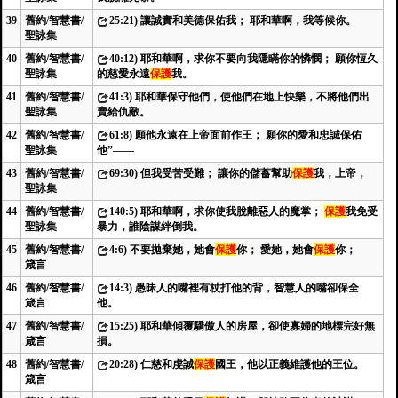
39
舊約/智慧書/
25:21) 讓誠實和美德保佑我； 耶和華啊，我等候你。
聖詠集
40
舊約/智慧書/
40:12) 耶和華啊，求你不要向我隱瞞你的憐憫； 願你恆久
聖詠集
的慈愛永遠
保護
我。
41
舊約/智慧書/
41:3) 耶和華保守他們，使他們在地上快樂，不將他們出
聖詠集
賣給仇敵。
42
舊約/智慧書/
61:8) 願他永遠在上帝面前作王； 願你的愛和忠誠保佑
聖詠集
他”——
43
舊約/智慧書/
69:30) 但我受苦受難； 讓你的儲蓄幫助
保護
我，上帝，
聖詠集
44
舊約/智慧書/
140:5) 耶和華啊，求你使我脫離惡人的魔掌；
保護
我免受
聖詠集
暴力，誰陰謀絆倒我。
45
舊約/智慧書/
4:6) 不要拋棄她，她會
保護
你； 愛她，她會
保護
你；
箴言
46
舊約/智慧書/
14:3) 愚昧人的嘴裡有杖打他的背，智慧人的嘴卻保全
箴言
他。
47
舊約/智慧書/
15:25) 耶和華傾覆驕傲人的房屋，卻使寡婦的地標完好無
箴言
損。
48
舊約/智慧書/
20:28) 仁慈和虔誠
保護
國王，他以正義維護他的王位。
箴言