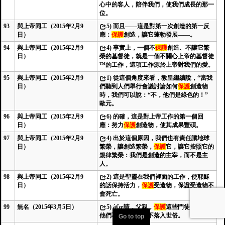
心中的客人，陪伴我們，使我們成長的那一
位。
93
與上帝同工（2015年2月9
5)
而且——這是對第一次創造的第一反
日）
應：
保護
創造，讓它蓬勃發展——。
94
與上帝同工（2015年2月9
4)
事實上，一個不
保護
創造、不讓它繁
日）
榮的基督徒，就是一個不關心上帝的基督徒
™的工作，這項工作源於上帝對我們的愛。
95
與上帝同工（2015年2月9
1)
從這個角度來看，教皇繼續說，“當我
日）
們聽到人們舉行會議討論如何
保護
創造物
時，我們可以說：“不，他們是綠色的！”
歐元。
96
與上帝同工（2015年2月9
6)
的確，這是對上帝工作的第一個回
日）
應：努力
保護
創造物，使其成果豐碩。
97
與上帝同工（2015年2月9
4)
出於這個原因，我們也有責任讓地球
日）
繁榮，讓創造繁榮，
保護
它，讓它按照它的
規律繁榮：我們是創造的主宰，而不是主
人。
98
與上帝同工（2015年2月9
2)
這是聖靈在我們裡面的工作，使耶穌
日）
的話保持活力，
保護
受造物，保證受造物不
會死亡。
99
無名（2015年3月5日）
5)
â€œ請，父親，
保護
這些門徒ââ€â，使
他們不落入世界，不落入世俗。
Go to top