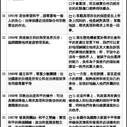
口不會重演，而且確實任何仍然存
在的此類傷口都將很快癒合。
31
1991年 若你希望和平，請尊重每一個
1)
客觀真理存在的保證是在上帝
人的良心：法律保護必須排除任何宗教
身上找到的，他是絕對真理； 客觀
脅迫的作法。
地說，尋求真理和尋求上帝是一回
事。
32
1990年 與造物主和好與受造界共存：
5)
當生態危機被置於尋求社會和
協調國際地球資源管理系統。
平的更廣泛背景下時，我們可以更
好地理解關注地球及其大氣告訴我
們的事情的重要性：即，宇宙中必
須有一個秩序 人，被賦予自由選擇
的能力，負有為子孫後代的福祉維
護這一秩序的重大責任。
33
1989年 建立和平，尊重少數團體：法
5)
一方面，有些群體，甚至是很
治國家的目標是所有公民在法律面前享
小的群體，能夠保持和肯定自己的
有同樣尊嚴平等
身份，並很好地融入他們所屬的社
會。
34
1988年 宗教自由是和平的條件：司法
5)
在這件事上，民政當局有責任
具體保障個人尋求真理和宗教信仰的相
確保個人和社區的權利得到平等尊
應職業的自由
重，同時他們有責任維護適當的公
共秩序。
35
1987年 發展與團結─和平之雙鑰：實現
4)
各國作為國際大家庭中平等夥
和平的兩個關鍵：政治和意識形態立
伴確保其增長和發展所必須擁有的