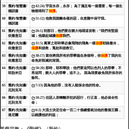
59
舊約/智慧書/
42:24) 宇宙永存，永存； 為了滿足每一個需要，每一個生
德訓篇
物都得到了
保護
。
60
舊約/智慧書/
51:12) 他救我脫離各樣的惡，在患難中保守我。
德訓篇
61
舊約/先知書/
26:1) 到那日，他們要在猶大地唱這首歌：“我們有堅固
依撒意亞
城；他築起城牆
保護
我們。
62
舊約/先知書/
31:5) 萬軍之耶和華必像飛翔的飛鳥一樣
保護
耶路撒冷，
依撒意亞
保護
和拯救，寬恕和拯救它。
63
舊約/先知書/
38:17) 當你將我所有的罪孽拋在身後時，你
保護
了我的生
依撒意亞
命免於毀滅的深淵。
64
舊約/先知書/
50:20) 那時，耶和華說：他們要追問以色列人的罪孽，不
耶肋米亞
再追問，猶大人的罪孽，追不上。 因為我要赦免我所保存的
餘民。
65
舊約/先知書/
7:13) 因為他的罪，沒有人能保全他的性命。
厄則克耳
66
舊約/先知書/
18:27) 但惡人若轉離所犯的惡行，行正直，他必保全性
厄則克耳
命；
67
舊約/先知書/
6:2) 大流士決定任命一百二十個總督統治他的整個王國，
達尼爾
以維護他的利益；