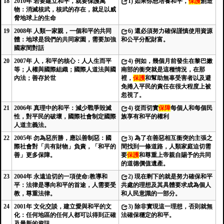
18
2010年 若要建立和平，就要保護萬
1)
如果你想培養和平，
保護
創造
物：消滅核武，核武的存在，就足以威
脅地球上的生命
19
2008年 人類一家親，一個和平的共同
6)
還必須努力確保謹慎使用資源
體：地球是我們的共同家園，需要加強
和公平分配財富。
國家間對話
20
2007年 人，和平的核心：人人生而平
4)
例如，幾個月前發生在黎巴嫩
等；人權與國際組織；國際人道法與國
南部的衝突就是這種情況，在那
內法；善存於世
裡，
保護
和幫助無辜受害者以及避
免捲入平民的責任在很大程度上被
忽視了。
21
2006年 真理中的和平：減少戰爭毀滅
4)
從而切實
保障
每個人和每個民
性，對平民的破壞，國際社會制定國際
族享有和平的權利
人道主義法。
22
2005年 勿為惡所勝，應以善制惡：國
3)
為了在善惡相互衝突的主張之
際社會對「共有財物」負責，「和平的
間找到一條道路，人類家庭迫切需
善」更多保障。
要
保護
和尊重上帝親自賜予的共同
的道德價值遺產。
23
2004年 永遠迫切的一項使命:教導和
2)
現在剩下的就是努力確保和平
平：法律是導向和平的首途，人需要受
共處的理想及其具體要求成為個人
教，尊重法律。
和人民意識的一部分。
24
2001年 文化交談，建立愛與和平的文
3)
除非實現這一理想，否則就無
化：任何地區的任何人都可以得到正確
法確保穩定的和平。
及最新的資訊