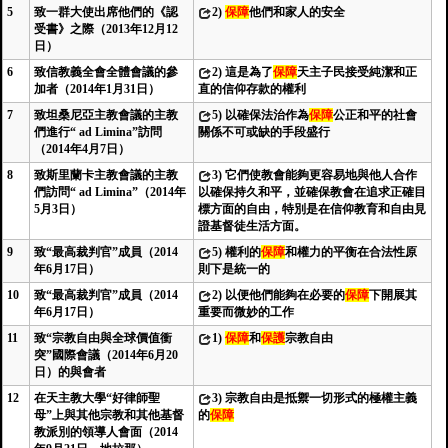
5
致一群大使出席他們的《認
2)
保障
他們和家人的安全
受書》之際（2013年12月12
日）
6
致信教義全會全體會議的參
2)
這是為了
保障
天主子民接受純潔和正
加者（2014年1月31日）
直的信仰存款的權利
7
致坦桑尼亞主教會議的主教
5)
以確保法治作為
保障
公正和平的社會
們進行“ ad Limina”訪問
關係不可或缺的手段盛行
（2014年4月7日）
8
致斯里蘭卡主教會議的主教
3)
它們使教會能夠更容易地與他人合作
們訪問“ ad Limina”（2014年
以確保持久和平，並確保教會在追求正確目
5月3日）
標方面的自由，特別是在信仰教育和自由見
證基督徒生活方面。
9
致“最高裁判官”成員（2014
5)
權利的
保障
和權力的平衡在合法性原
年6月17日）
則下是統一的
10
致“最高裁判官”成員（2014
2)
以便他們能夠在必要的
保障
下開展其
年6月17日）
重要而微妙的工作
11
致“宗教自由與全球價值衝
1)
保障
和
保護
宗教自由
突”國際會議（2014年6月20
日）的與會者
12
在天主教大學“好律師聖
3)
宗教自由是抵禦一切形式的極權主義
母”上與其他宗教和其他基督
的
保障
教派別的領導人會面（2014