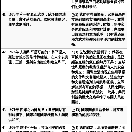
世界應該為它們感到驕傲並保持它
們的效率和發展。
41
1976年 和平的真正武器：賦予國際法
2)
我們有理由懷疑，武器貿易經
力量，遵守武器條約。國家司法穩定，
常達到國際市場的最高水平，並帶
和平成為盾牌。
有這種痴迷的詭辯：防禦，即使它
是純粹假設和潛在的計劃，也需要
日益激烈的軍備競爭，只有通過這
種方式才能確保和平 他們的對立平
衡。
42
1973年 人類和平是可能的：和平是人
1)
但智慧終於勝利了； 武器在
類社會的必要條件和總結。在未來以真
軍械庫中仍然並且正在生鏽，是已
理，正義，愛與自由建立和建立和平。
經被克服的瘋狂的無用工具； 全球
性和嚴肅的機構保證所有人的安全
和獨立； 國際生活由現在無可爭議
的文件和文書組織起來，這些文件
和文書通過列出權利和正義，立即
解決所有可能的爭議； 人民之間的
對話是持續和真誠的； 此外，共同
利益的巨大交織帶來了各國人民的
團結。
43
1971年 四海之內皆兄弟：世界團結有
13)
國際關係日益發展，是某種
利於和平。國際和超國家機構為人類提
和諧的前提和保證。
供和平。
44
1968年 遵守和平日：捍衛和平的必要
1)
我們認為，這項提議解釋了各