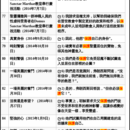
Sanctae Marthae教堂舉行慶
祝活動（2014年7月7日）
77
聖靈彌撒與一群神職人員的
1)
我請求這種支持，以幫助我確保我們
性虐待受害者在Domus
在普世教會中製定更好的政策和程序，以
保
Sanctae Marthae教堂舉行慶
護
未成年人並培訓教會人員執行這些政策和
祝活動（2014年7月7日）
程序。
78
真實身份（2014年9月26日）
1)
因此，他想“
保護
自己的身份”。
79
時刻警惕（2014年10月10
1)
確實有必要
保護
聖靈居住的寶物，免
日）
得其他神靈進入。
80
時刻警惕（2014年10月10
2)
我們是否
保護
它免受惡魔不斷試圖進
日）
入並居住在那裡的企圖？
81
一場美麗的奮鬥（2014年10
6)
我們是否意識到，弗朗西斯問道，“沒
月30日）
有信仰，我們就無法前進，我們無法捍衛上
帝的救恩？”。
82
一場美麗的奮鬥（2014年10
2)
是的，弗朗西斯回答說，“但你必須
保
月30日）
護
它！”。
83
沮喪還是希望？ （2014年11
6)
事實上，耶穌要求天父
保護
他的門徒
月27日）
不受世界和世界的精神影響，這讓你感覺好
像在天堂一樣，享受豐盛 .
84
堅強的心（2015年1月9日）
6)
他們試圖用他們在自己周圍建造的這
些牆來
保護
自己。