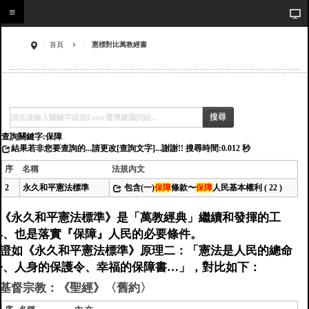
首頁
憲標對比萬教經書
搜尋
查詢關鍵字:保障
結果若非您要查詢的...請更改[查詢文字]...謝謝!! 搜尋時間:0.012 秒
序
名稱
法規內文
2
永久和平憲法標準
包含(一)
保障
條款〜
保障
人民基本權利
( 22 )
《永久和平憲法標準》是「萬教經典」繼續和發揮的工
具、也是落實『保障』人民的必要條件。
證如《永久和平憲法標準》原理二：「憲法是人民的總命
令、人身的保護令、幸福的保障書…」，對比如下：
基督宗教：《聖經》〈舊約〉