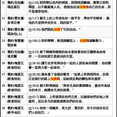
11
舊約/先知書/
2:16) 耶和華以色列的神說，因我恨惡離婚。萬軍之耶和
瑪拉基亞
華說，以不義遮掩人衣。 然後你必須
保護
你自己的生命，而
不是違背信仰。
12
舊約/歷史書/
5:17) 願天上的上帝保佑你一路平安，帶你平安歸來； 願
多俾亞傳
他的天使陪伴你安全，我的孩子。”
13
舊約/歷史書/
14:26) 他們因此
保護
了它的自由。”
瑪加伯(上)
14
舊約/智慧書/
140:2) 耶和華啊，救我脫離惡人；
保護
我遠離暴力，
聖詠集
15
舊約/先知書/
4:23) 留下樹樁和樹根的命令意味著你的王國將為你保
達尼爾
存，一旦你知道它是統治的天堂。
16
舊約/梅瑟五
20:16) 讓它在所有與你在一起的人面前為你辯護； 你的榮
經/創世紀
譽一直與大家一起保存。”
17
舊約/梅瑟五
28:20) 雅各發了這樣的誓言：“如果上帝與我同在，在我
經/創世紀
正在旅行的路上
保護
我，並給我足夠的麵包和衣服穿，
18
舊約/梅瑟五
38:8) 猶大對俄南說：“與你兄弟的寡婦聯合，盡你作為姐
經/創世紀
夫的本分，維護你兄弟的後裔。”
19
舊約/梅瑟五
45:7) 因此，上帝派我在你們之前，以確保你們在地上有
經/創世紀
餘民，並以非凡的拯救拯救你們的生命。
20
舊約/梅瑟五
3:11) 他有一張鐵床，長九肘，寬四肘，至今仍保存在亞
經/申命記
捫人的拉巴。）