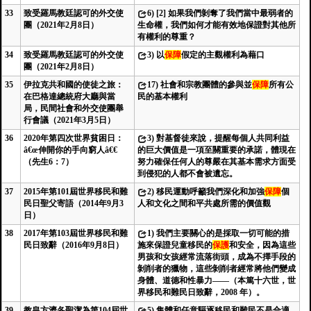
33
致受羅馬教廷認可的外交使
6)
[2] 如果我們剝奪了我們當中最弱者的
團（2021年2月8日）
生命權，我們如何才能有效地保證對其他所
有權利的尊重？
34
致受羅馬教廷認可的外交使
3)
以
保障
假定的主觀權利為藉口
團（2021年2月8日）
35
伊拉克共和國的使徒之旅：
17)
社會和宗教團體的參與並
保障
所有公
在巴格達總統府大廳與當
民的基本權利
局，民間社會和外交使團舉
行會議（2021年3月5日）
36
2020年第四次世界貧困日：
3)
對基督徒來說，提醒每個人共同利益
â€œ伸開你的手向窮人â€€
的巨大價值是一項至關重要的承諾，體現在
（先生6：7）
努力確保任何人的尊嚴在其基本需求方面受
到侵犯的人都不會被遺忘。
37
2015年第101屆世界移民和難
2)
移民運動呼籲我們深化和加強
保障
個
民日聖父寄語（2014年9月3
人和文化之間和平共處所需的價值觀
日）
38
2017年第103屆世界移民和難
1)
我們主要關心的是採取一切可能的措
民日致辭（2016年9月8日）
施來保證兒童移民的
保護
和安全，因為這些
男孩和女孩經常流落街頭，成為不擇手段的
剝削者的獵物，這些剝削者經常將他們變成
身體、道德和性暴力——（本篤十六世，世
界移民和難民日致辭，2008 年）。
39
教皇方濟各聖潔為第104屆世
5)
集體和任意驅逐移民和難民不是合適