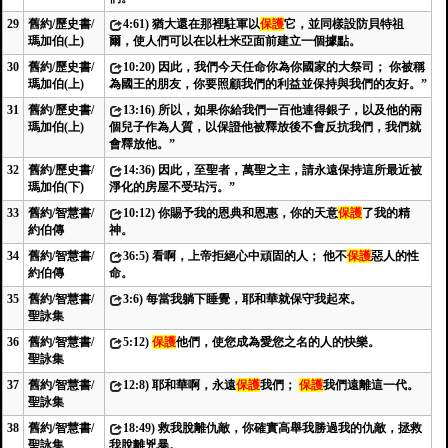
29
舊約/歷史書/
4:61) 猶大還在那裡駐軍以
保護
它，並同樣設防貝特祖
瑪加伯(上)
爾，使人們可以在以杜米亞面前建立一個據點。
30
舊約/歷史書/
10:20) 因此，我們今天任命你為你國家的大祭司； 你被稱
瑪加伯(上)
為國王的朋友，你要照顧我們的利益並保持與我們的友好。”
31
舊約/歷史書/
13:16) 所以，如果你給我們一百他連得銀子，以及他的兩
瑪加伯(上)
個兒子作為人質，以保證他被釋放後不會反抗我們，我們就
會釋放他。”
32
舊約/歷史書/
14:36) 因此，至聖者，萬聖之主，請永遠保持這所最近被
瑪加伯(下)
淨化的房屋不受玷污。”
33
舊約/智慧書/
10:12) 你賜予我的恩典和恩惠，你的天意
保護
了我的精
約伯傳
神。
34
舊約/智慧書/
36:5) 看啊，上帝拒絕心中頑固的人； 他不
保護
惡人的性
約伯傳
命。
35
舊約/智慧書/
3:6) 每當我躺下睡覺，耶和華就保守我起來。
聖詠集
36
舊約/智慧書/
5:12)
保護
他們，使您成為愛您之名的人的快樂。
聖詠集
37
舊約/智慧書/
12:8) 耶和華啊，永遠
保護
我們；
保護
我們遠離這一代。
聖詠集
38
舊約/智慧書/
18:49) 救我脫離仇敵，你確實高舉我勝過我的仇敵，拯救
聖詠集
我脫離兇暴。