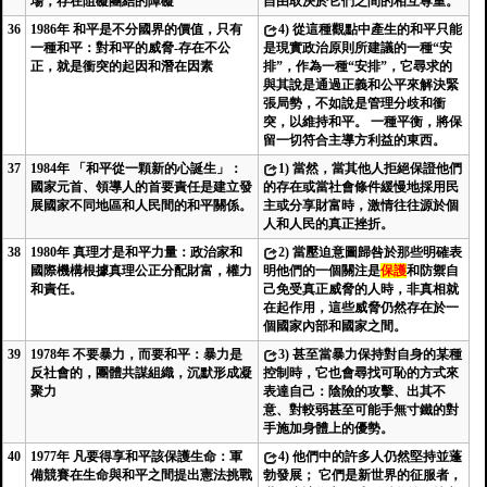
場，存在阻礙團結的障礙
自由取決於它們之間的相互尊重。
36
1986年 和平是不分國界的價值，只有
4)
從這種觀點中產生的和平只能
一種和平：對和平的威脅-存在不公
是現實政治原則所建議的一種“安
正，就是衝突的起因和潛在因素
排”，作為一種“安排”，它尋求的
與其說是通過正義和公平來解決緊
張局勢，不如說是管理分歧和衝
突，以維持和平。 一種平衡，將保
留一切符合主導方利益的東西。
37
1984年 「和平從一顆新的心誕生」：
1)
當然，當其他人拒絕保證他們
國家元首、領導人的首要責任是建立發
的存在或當社會條件緩慢地採用民
展國家不同地區和人民間的和平關係。
主或分享財富時，激情往往源於個
人和人民的真正挫折。
38
1980年 真理才是和平力量：政治家和
2)
當壓迫意圖歸咎於那些明確表
國際機構根據真理公正分配財富，權力
明他們的一個關注是
保護
和防禦自
和責任。
己免受真正威脅的人時，非真相就
在起作用，這些威脅仍然存在於一
個國家內部和國家之間。
39
1978年 不要暴力，而要和平：暴力是
3)
甚至當暴力保持對自身的某種
反社會的，團體共謀組織，沉默形成凝
控制時，它也會尋找可恥的方式來
聚力
表達自己：陰險的攻擊、出其不
意、對較弱甚至可能手無寸鐵的對
手施加身體上的優勢。
40
1977年 凡要得享和平該保護生命：軍
4)
他們中的許多人仍然堅持並蓬
備競賽在生命與和平之間提出憲法挑戰
勃發展； 它們是新世界的征服者，