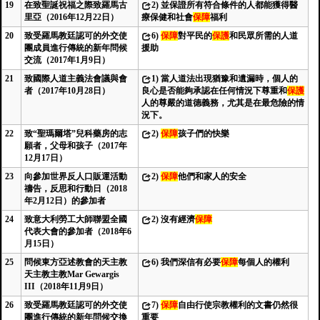
19
在致聖誕祝福之際致羅馬古
2)
並保證所有符合條件的人都能獲得醫
里亞（2016年12月22日）
療保健和社會
保障
福利
20
致受羅馬教廷認可的外交使
6)
保障
對平民的
保護
和民眾所需的人道
團成員進行傳統的新年問候
援助
交流（2017年1月9日）
21
致國際人道主義法會議與會
1)
當人道法出現猶豫和遺漏時，個人的
者（2017年10月28日）
良心是否能夠承認在任何情況下尊重和
保護
人的尊嚴的道德義務，尤其是在最危險的情
況下。
22
致“聖瑪爾塔”兒科藥房的志
2)
保障
孩子們的快樂
願者，父母和孩子（2017年
12月17日）
23
向參加世界反人口販運活動
2)
保障
他們和家人的安全
禱告，反思和行動日（2018
年2月12日）的參加者
24
致意大利勞工大師聯盟全國
2)
沒有經濟
保障
代表大會的參加者（2018年6
月15日）
25
問候東方亞述教會的天主教
6)
我們深信有必要
保障
每個人的權利
天主教主教Mar Gewargis
III（2018年11月9日）
26
致受羅馬教廷認可的外交使
7)
保障
自由行使宗教權利的文書仍然很
團進行傳統的新年問候交換
重要