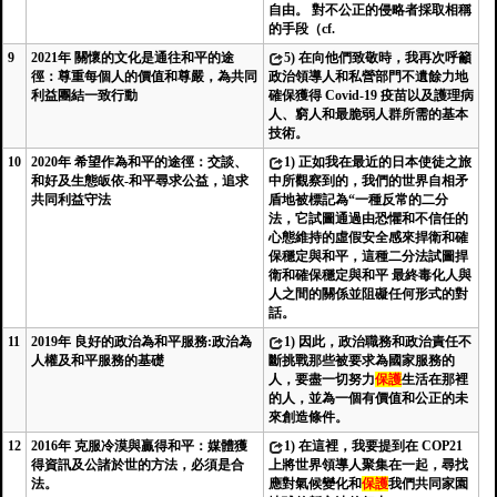
自由。 對不公正的侵略者採取相稱
的手段（cf.
9
2021年 關懷的文化是通往和平的途
5)
在向他們致敬時，我再次呼籲
徑：尊重每個人的價值和尊嚴，為共同
政治領導人和私營部門不遺餘力地
利益團結一致行動
確保獲得 Covid-19 疫苗以及護理病
人、窮人和最脆弱人群所需的基本
技術。
10
2020年 希望作為和平的途徑：交談、
1)
正如我在最近的日本使徒之旅
和好及生態皈依-和平尋求公益，追求
中所觀察到的，我們的世界自相矛
共同利益守法
盾地被標記為“一種反常的二分
法，它試圖通過由恐懼和不信任的
心態維持的虛假安全感來捍衛和確
保穩定與和平，這種二分法試圖捍
衛和確保穩定與和平 最終毒化人與
人之間的關係並阻礙任何形式的對
話。
11
2019年 良好的政治為和平服務:政治為
1)
因此，政治職務和政治責任不
人權及和平服務的基礎
斷挑戰那些被要求為國家服務的
人，要盡一切努力
保護
生活在那裡
的人，並為一個有價值和公正的未
來創造條件。
12
2016年 克服冷漠與贏得和平：媒體獲
1)
在這裡，我要提到在 COP21
得資訊及公諸於世的方法，必須是合
上將世界領導人聚集在一起，尋找
法。
應對氣候變化和
保護
我們共同家園