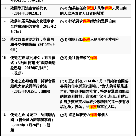
年9月21日，地拉那）
13
致國際刑法協會的代表
4)
如果被任命
保護
人民和
保障
人民自由
（2014年10月23日）
的人成為販賣人口者的幫兇
14
致參加羅馬教皇文化理事會
2)
都被要求
保障
婦女的選擇自由
全體會議的與會者（2015年2
月7日）
15
薩拉熱窩使徒之旅：與當局
1)
採取行動
保障
人的所有基本權利
和外交使團會面（2015年6月
6日）
16
使徒之旅-玻利維亞：歡迎儀
2)
是社會未來的
保障
式（“埃爾·阿爾托”國際機場-
拉巴斯，2015年7月8日）
（視頻）
17
使徒之旅-聯合國：與聯合國
1)
正如我在 2014 年 8 月 9 日給聯合國秘
組織大會成員舉行會議
書長的信中所寫的那樣，“對人的尊嚴最基
（2015年9月25日，紐約）
本的理解迫使國際社會，特別是通過國際法
的規範和機制，這樣做” 它可以阻止和防止
針對少數民族和宗教少數群體的進一步有系
統的暴力行為，並
保護
無辜的人民。
18
使徒之旅-肯尼亞：訪問聯合
2)
這意味著努力
保障
每個人
國 （聯合國內羅畢辦事處）
（2015年11月26日）（視
頻）