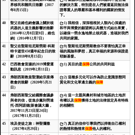
界移民和難民日致辭（2017
的解決方案，特別是在人們被遣返回無法保
年8月15日）
證尊重人的尊嚴和基本權利的國家的情況
下。
40
聖父在維也納會議上關於核
1)
我相信，深深植根於人類內心深處的
武器的人道主義影響的致辭
和平與博愛的願望將以具體方式結出果實，
[2014年12月8日至9日，維也
以確保一勞永逸地禁止核武器，造福於我們
納]（2014年12月7日）
共同的家園。
41
聖父在聖斯坦尼斯勞斯·科斯
9)
聖斯坦尼斯勞斯教你不要害怕真正幸
特卡逝世450週年紀念日的致
福的風險和夢想，真正幸福的來源和保證是
辭（2018年8月15日）
耶穌基督。
42
巴西教會宣揚的2019博愛運
1)
其目的是
保障
公民的共同利益
動訊息（2019年2月11日）
43
弗朗西斯教皇聖潔給宗座傳
2)
這種多元化可以作為防止意識形態同
教會的致辭（2020年5月21
質化和文化單邊主義的
保障
日）
44
弗朗西斯聖父給國際會議參
4)
這一主題與農村和城市地區的土地所
與者的信，從進步黨到勞達
有權以及
保障
獲得土地的法律規定具有特殊
托·西阿諾德[新會議大廳，
的相關性
2017年11月23日至24日]
（2017年11月23日）
45
埃及使徒之旅：神聖彌撒
7)
真正的信仰引導我們以捍衛自己權利
（2017年4月29日）
的熱情和熱情來
保護
他人的權利。