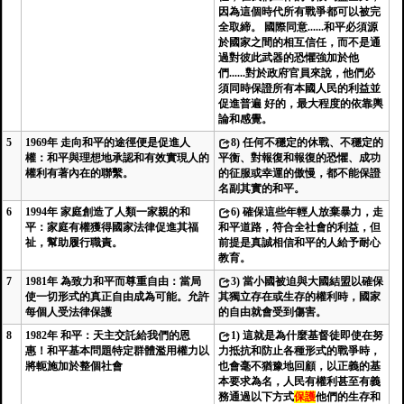
因為這個時代所有戰爭都可以被完
全取締。 國際同意......和平必須源
於國家之間的相互信任，而不是通
過對彼此武器的恐懼強加於他
們......對於政府官員來說，他們必
須同時保證所有本國人民的利益並
促進普遍 好的，最大程度的依靠輿
論和感覺。
5
1969年 走向和平的途徑便是促進人
8)
任何不穩定的休戰、不穩定的
權：和平與理想地承認和有效實現人的
平衡、對報復和報復的恐懼、成功
權利有著內在的聯繫。
的征服或幸運的傲慢，都不能保證
名副其實的和平。
6
1994年 家庭創造了人類一家親的和
6)
確保這些年輕人放棄暴力，走
平：家庭有權獲得國家法律促進其福
和平道路，符合全社會的利益，但
祉，幫助履行職責。
前提是真誠相信和平的人給予耐心
教育。
7
1981年 為致力和平而尊重自由：當局
3)
當小國被迫與大國結盟以確保
使一切形式的真正自由成為可能。允許
其獨立存在或生存的權利時，國家
每個人受法律保護
的自由就會受到傷害。
8
1982年 和平：天主交託給我們的恩
1)
這就是為什麼基督徒即使在努
惠！和平基本問題特定群體濫用權力以
力抵抗和防止各種形式的戰爭時，
將軛施加於整個社會
也會毫不猶豫地回顧，以正義的基
本要求為名，人民有權利甚至有義
務通過以下方式
保護
他們的生存和