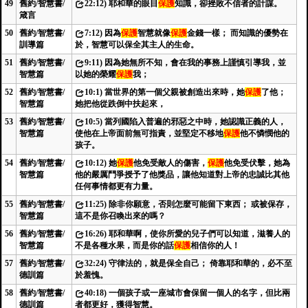
49
舊約/智慧書/
22:12) 耶和華的眼目
保護
知識，卻挫敗不信者的計謀。
箴言
50
舊約/智慧書/
7:12) 因為
保護
智慧就像
保護
金錢一樣； 而知識的優勢在
訓導篇
於，智慧可以保全其主人的生命。
51
舊約/智慧書/
9:11) 因為她無所不知，會在我的事務上謹慎引導我，並
智慧篇
以她的榮耀
保護
我；
52
舊約/智慧書/
10:1) 當世界的第一個父親被創造出來時，她
保護
了他；
智慧篇
她把他從跌倒中扶起來，
53
舊約/智慧書/
10:5) 當列國陷入普遍的邪惡之中時，她認識正義的人，
智慧篇
使他在上帝面前無可指責，並堅定不移地
保護
他不憐憫他的
孩子。
54
舊約/智慧書/
10:12) 她
保護
他免受敵人的傷害，
保護
他免受伏擊，她為
智慧篇
他的嚴厲鬥爭授予了他獎品，讓他知道對上帝的忠誠比其他
任何事情都更有力量。
55
舊約/智慧書/
11:25) 除非你願意，否則怎麼可能留下東西； 或被保存，
智慧篇
這不是你召喚出來的嗎？
56
舊約/智慧書/
16:26) 耶和華啊，使你所愛的兒子們可以知道，滋養人的
智慧篇
不是各種水果，而是你的話
保護
相信你的人！
57
舊約/智慧書/
32:24) 守律法的，就是保全自己； 倚靠耶和華的，必不至
德訓篇
於羞愧。
58
舊約/智慧書/
40:18) 一個孩子或一座城市會保留一個人的名字，但比兩
德訓篇
者都更好，獲得智慧。