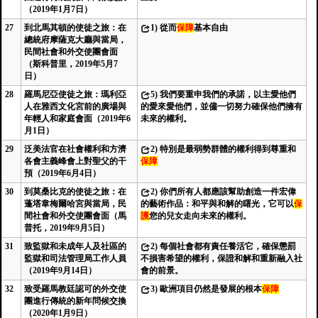
（2019年1月7日）
27
到北馬其頓的使徒之旅：在
1)
從而
保障
基本自由
總統府摩薩克大廳與當局，
民間社會和外交使團會面
（斯科普里，2019年5月7
日）
28
羅馬尼亞使徒之旅：瑪利亞
5)
我們要重申我們的承諾，以主愛他們
人在雅西文化宮前的廣場與
的愛來愛他們，並儘一切努力確保他們擁有
年輕人和家庭會面（2019年6
未來的權利。
月1日）
29
泛美法官在社會權利和方濟
2)
特別是最弱勢群體的權利得到尊重和
各會主義峰會上對聖父的干
保障
預（2019年6月4日）
30
到莫桑比克的使徒之旅：在
2)
你們所有人都應該幫助創造一件宏偉
蓬塔韋梅爾哈宮與當局，民
的藝術作品：和平與和解的曙光，它可以
保
間社會和外交使團會面（馬
護
您的兒女走向未來的權利。
普托，2019年9月5日）
31
致監獄和未成年人及社區的
2)
每個社會都有責任養活它，確保懲罰
監獄和司法管理局工作人員
不損害希望的權利，保證和解和重新融入社
（2019年9月14日）
會的前景。
32
致受羅馬教廷認可的外交使
3)
歐洲項目仍然是發展的根本
保障
團進行傳統的新年問候交換
（2020年1月9日）