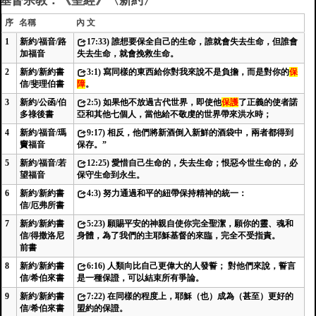
基督宗教：《聖經》〈新約〉
序
名稱
內 文
1
新約/福音/路
17:33) 誰想要保全自己的生命，誰就會失去生命，但誰會
加福音
失去生命，就會挽救生命。
2
新約/新約書
3:1) 寫同樣的東西給你對我來說不是負擔，而是對你的
保
信/斐理伯書
障
。
3
新約/公函/伯
2:5) 如果他不放過古代世界，即使他
保護
了正義的使者諾
多祿後書
亞和其他七個人，當他給不敬虔的世界帶來洪水時；
4
新約/福音/瑪
9:17) 相反，他們將新酒倒入新鮮的酒袋中，兩者都得到
竇福音
保存。”
5
新約/福音/若
12:25) 愛惜自己生命的，失去生命；恨惡今世生命的，必
望福音
保守生命到永生。
6
新約/新約書
4:3) 努力通過和平的紐帶保持精神的統一：
信/厄弗所書
7
新約/新約書
5:23) 願賜平安的神親自使你完全聖潔，願你的靈、魂和
信/得撒洛尼
身體，為了我們的主耶穌基督的來臨，完全不受指責。
前書
8
新約/新約書
6:16) 人類向比自己更偉大的人發誓； 對他們來說，誓言
信/希伯來書
是一種保證，可以結束所有爭論。
9
新約/新約書
7:22) 在同樣的程度上，耶穌（也）成為（甚至）更好的
信/希伯來書
盟約的保證。