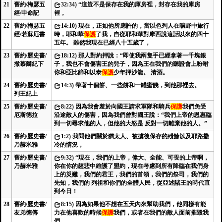
21
舊約/梅瑟五
32:34) “這豈不是保存在我的庫房裡，封存在我的庫房
經/申命記
裡，
22
舊約/梅瑟五
14:10) 現在，正如他所應許的，當以色列人在曠野中旅行
經/若蘇厄書
時，耶和華
保護
了我，自從耶和華對摩西說這話以來的四十
五年。 雖然我現在已經八十五歲了，
23
舊約/歷史書/
18:12) 那人對約押說：“即使我兩隻手已經拿著一千塊銀
撒慕爾紀下
子，我也不會傷害王的兒子，因為王在我們的聽證會上吩咐
你和亞比篩和以泰
保護
少年押沙龍。 清酒。
24
舊約/歷史書/
14:3) 帶著十個餅、一些餅和一罐蜜餞，到他那裡去。
列王紀上
25
舊約/歷史書/
8:22) 因為我會羞於向國王請求軍隊和騎兵
保護
我們免受
厄斯德拉
沿途敵人的傷害，因為我們曾對國王說：“我們上帝的恩惠臨
到一切尋求他的人，但他的大怒是 反對一切離棄他的人。”
26
舊約/歷史書/
1:2) 我問他們關於猶太人、被擄後保存的殘餘以及耶路撒
乃赫米雅
冷的情況，
27
舊約/歷史書/
9:32) “現在，我們的上帝，偉大、全能、可畏的上帝啊，
乃赫米雅
你在你的慈悲中維護了盟約，現在考慮到所有降臨在我們身
上的災難，我們的君王，我們的首領，我們的祭司，我們的
先知，我們的 列祖和你們的全體人民，從亞述諸王的時代直
到今日！
28
舊約/歷史書/
8:15) 因為如果他不想在五天內來幫助我們，他同樣有能
友弟德傳
力在他喜歡的時候
保護
我們，或者在我們的敵人面前摧毀我
們。