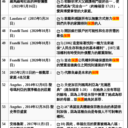
46
羅馬緬甸社區的神聖彌撒
2)
耶穌祈求天父維護祂門徒的合一，使
（2021年5月16日）
他們成為“完全合一”（約翰福音 17:21），
愛與博愛掌管的大家庭。
47
Laudato si'（2015年5月24
5)
鼓勵和感謝所有以無數方式努力
保障
日）
我們共享的家園得到
保護
的人
48
Fratelli Tutti（2020年10月3
3)
開設銀行賬戶的可能性和生存所需的
日）
最低
保障
49
Fratelli Tutti（2020年10月3
5)
[106] 這意味著找到一種方法來確
日）
保“人民生存和進步的基本權利”，[107] 這
項權利有時受到外債壓力的嚴重限制。
50
Fratelli Tutti（2020年10月3
5)
並在
保護
公民權利和確保援助和
保障
日）
的雙重道德責任之間找到適當的平衡
51
2015年2月11日的一般觀眾：
7)
代際良緣是未來的
保障
家庭-4名兒童
52
Angelus，2014年12月8日-聖
2)
天使加百列稱馬利亞為“充滿恩
母瑪利亞的潔淨概念的莊嚴
典”（路加福音 1:28）：在她身上沒有罪惡
的餘地，因為上帝從永恆中揀選了她成為耶
穌的母親，並
保護
她免於原罪 .
53
Angelus，2014年12月26日-聖
2)
â€”承認並具體確保宗教自由的承諾得
史蒂芬盛宴
到加強，因為這種自由是每個人不可剝奪的
權利。
54
安格魯斯，2017年11月1日，
10)
因此，幸福生活的要素被稱為八福：