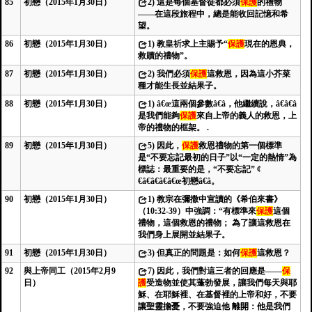
85
初戀（2015年1月30日）
2)
這是每個基督徒都必須
保護
的禮物
——在這段旅程中，總是能收回記憶和希
望。
86
初戀（2015年1月30日）
1)
教皇祈求上主賜予“
保護
現在的恩典，
救贖的禮物”。
87
初戀（2015年1月30日）
2)
我們必須
保護
這救恩，因為這小芥菜
種才能生長並結果子。
88
初戀（2015年1月30日）
1)
â€œ這兩個參數â€â，他繼續說，â€â€â
是我們能夠
保護
來自上帝的義人的救恩，上
帝的禮物的框架。 .
89
初戀（2015年1月30日）
5)
因此，
保護
救恩禮物的第一個標準
是“不要忘記最初的日子”以“一定的熱情”為
標誌：最重要的是，“不要忘記” ¢
€â€â€â€â€œ初戀â€â。
90
初戀（2015年1月30日）
1)
教宗在彌撒中宣讀的《希伯來書》
（10:32-39）中強調：“有標準來
保護
這個
禮物，這個救恩的禮物； 為了讓這救恩在
我們身上展開並結果子。
91
初戀（2015年1月30日）
3)
但真正的問題是：如何
保護
這救恩？
92
與上帝同工（2015年2月9
7)
因此，我們對這三者的回應是——
保
日）
護
受造物並使其蓬勃發展，讓我們每天與耶
穌、在耶穌裡、在基督裡的上帝和好，不要
讓聖靈擔憂，不要強迫他 離開：他是我們