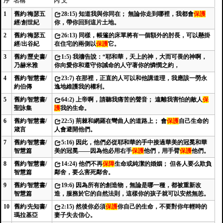
序
名稱
內 文
1
舊約/梅瑟五
28:15) 知道我與你同在； 無論你走到哪裡，我都會
保護
經/創世紀
你，帶你回到這片土地。
2
舊約/梅瑟五
26:13) 同樣，帳篷的床單將有一個額外的肘長，可以懸掛
經/出谷紀
在住宅的兩側以
保護
它。
3
舊約/歷史書/
1:5) 我禱告說：“耶和華，天上的神，大而可畏的神啊，
乃赫米雅
你向愛你和遵守你誡命的人守著你的憐憫之約，
4
舊約/智慧書/
23:7) 在那裡，正直的人可以和他講道理，我應該一勞永
約伯傳
逸地維護我的權利。
5
舊約/智慧書/
64:2) 上帝啊，請聽我痛苦的聲音； 遠離我害怕的敵人
保
聖詠集
護
我的生命。
6
舊約/智慧書/
22:5) 荊棘和網羅在彎曲人的道路上； 會
保護
自己生命的
箴言
人會避開他們。
7
舊約/智慧書/
5:16) 因此，他們必從耶和華的手中接過華美的冠冕和華
智慧篇
美的冠冕——因為他必用右手
保護
他們，用手臂
保護
他們。
8
舊約/智慧書/
14:24) 他們不再
保障
生命或純潔的婚姻； 但各人要么欺負
智慧篇
鄰舍，要么害死鄰舍。
9
舊約/智慧書/
19:6) 因為所有的創造物，無論是哪一種，都被重新改
智慧篇
造，服務於它的自然法則，這樣你的孩子就可以安然無恙。
10
舊約/先知書/
2:15) 然後你必須
保護
你自己的生命，不要對你年輕時的
瑪拉基亞
妻子失去信心。