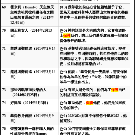
69
霍米利（Homily）天主教天
3)
我尊敬的前任心甘情願地授予了它，
主教先祖與彼得繼任者之間
因為天主教科普特人亞歷山大教會在其整個
出現教會通融之際（2013年
歷史中一直保持著與彼得的繼任者的聯繫。
12月9日）
70
國王和女人（2014年2月13
5)
神的話語是大有能力的，它會在道路
日）
上
保護
我們，防止我們遭受腐敗和一切導致
偶像崇拜的破壞。
71
超越困難前進（2014年2月14
8)
基督徒必須始終保持這種態度，即使
日）
在困難中，在困難時刻，甚至在他自己的錯
誤和罪惡之中，因為耶穌總是寬恕和幫助我
們，並且總是有喜樂的 ¢€ .
72
超越困難前進（2014年2月14
4)
他說：“基督徒是一隻羔羊，需要保留
日）
他作為羔羊的身份：”去吧，我像狼群中的
羔羊一樣送你出去。
73
那些因戰爭而快樂的人
3)
有些人是分裂的，他們為了
保護
自己
（2014年2月25日）
的利益而互相殘殺和謀殺。
74
好律師（2014年6月3日）
5)
幫助他們，
保護
他們，他們是我拯救
的你的孩子。
75
基督教身份證（2014年6月9
1)
â€â€â€œ財富不保證你什麼â€â€â，他
日）
補充說。
76
聖靈彌撒與一群神職人員的
2)
我們需要竭盡全力確保這些罪孽在教
性虐待受害者在Domus
會中沒有立足之地。