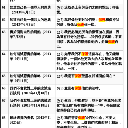
日）
存。
61
知道自己是一個罪人的恩典
8)
這就是上帝與我們之間的對話：捍衛
（2013年6月3日）
愛。
62
知道自己是一個罪人的恩典
7)
就好像他要對我們說：
保護
和保持我
（2013年6月3日）
的愛，就像我
保護
你一樣。
63
勇於面對自己的弱點（2013
7)
我們必須把所有的懷舊拋在腦後，因
年7月2日）
為還有好奇的誘惑……我們必須逃離，不要
回頭，因為我們都是軟弱的，必須
保護
自
己。
64
如何消滅惡魔的策略（2013
7)
如果我們不
保護
這個存在，他又繼續
年10月11日）
傳福音，一個比他更強大的人攻擊他並戰勝
他，他拿走他所信任的盔甲，並瓜分他的戰
利品。 一種 。
65
如何消滅惡魔的策略（2013
6)
我是否
保護
聖靈在我裡面的同在？
年10月11日）
66
我們不會就對上帝的忠誠進
5)
並且有
保護
他們的法律。
行談判（2013年11月18日）
67
我們不會就對上帝的忠誠進
2)
然而，他觀察到，並不是“美麗的全球
行談判（2013年11月18日）
化”表現在“所有國家的統一”中，每個國家
都保持自己的身份和傳統。
68
最終選擇的勇氣（2013年11
3)
我們需要
保護
我們的生命，不要太
月25日）
瘦，不要生病……讓我們吃東西吧！相反，
教皇補充說，他們說 不。