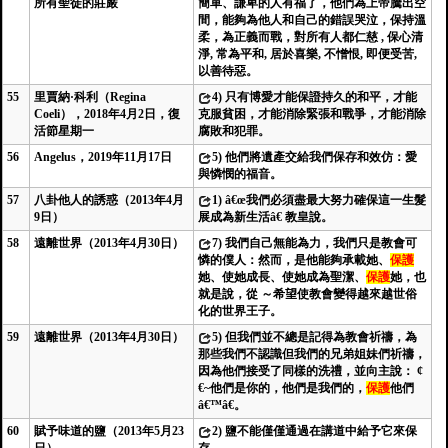
所有聖徒的莊嚴
簡單、謙卑的人有福了，他們為上帝騰出空
間，能夠為他人和自己的錯誤哭泣，保持溫
柔，為正義而戰，對所有人都仁慈 , 保心清
淨, 常為平和, 居於喜樂, 不憎恨, 即便受苦,
以善待惡。
55
里賈納·科利（Regina
4)
只有博愛才能保證持久的和平，才能
Coeli），2018年4月2日，復
克服貧困，才能消除緊張和戰爭，才能消除
活節星期一
腐敗和犯罪。
56
Angelus，2019年11月17日
5)
他們將遺產交給我們保存和效仿：愛
與憐憫的福音。
57
八卦他人的誘惑（2013年4月
1)
â€œ我們必須盡最大努力確保這一生髮
9日）
展成為新生活â€ 教皇說。
58
遠離世界（2013年4月30日）
7)
我們自己無能為力，我們只是教會可
憐的僕人：然而，是他能夠承載她、
保護
她、使她成長、使她成為聖潔、
保護
她，也
就是說，從 ～希望使教會變得越來越世俗
化的世界王子。
59
遠離世界（2013年4月30日）
5)
但我們並不總是記得為教會祈禱，為
那些我們不認識但我們的兄弟姐妹們祈禱，
因為他們接受了同樣的洗禮，並向主說： ¢
€~他們是你的，他們是我們的，
保護
他們
â€™â€。
60
賦予味道的鹽（2013年5月23
2)
鹽不能僅僅通過在講道中給予它來保