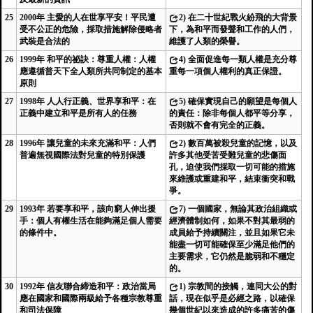
25
2000年 主愛的人在世享平安！平民遭
2)
在二十世紀戰火紛飛的大背景
受不公正的危險，採取措施解除侵略者
下，為和平而發聲和工作的人們，
武裝是合法的
維護了人類的榮譽。
26
1999年 和平的祕訣：尊重人權：人權
4)
全面促進每一類人權是充分尊
應遵循普天下全人類所共同制定的基本
重每一項個人權利的真正保證。
原則
27
1998年 人人行正義、世界享和平：在
5)
確保實現自己的願望是每個人
正義中建立和平是所有人的任務
的責任：除非每個人都平等分享，
否則就不會有完全的正義。
28
1996年 讓兒童的未來充滿和平：人們
2)
數百萬被殺兒童的記憶，以及
普遍無視國際法對兒童的特別保護
許多其他受苦受難兒童的悲傷面
孔，迫使我們採取一切可能的措施
來維護或重建和平，結束衝突和戰
爭。
29
1993年 若要享和平，該向窮人伸出援
7)
一個國家，無論其政治組織或
手：個人有權生活在能夠滿足個人需要
經濟體制如何，如果不對其最弱的
的條件中。
成員給予持續關注，並且如果它未
能盡一切可能確保至少滿足他們的
主要需求，它仍然是脆弱和不穩定
的。
30
1992年 信友聯合締造和平：政治當局
1)
宗教間的接觸，連同大公的對
應在國家和國際兩級給予各種宗教尊重
話，現在似乎是必經之路，以確保
和司法保障
幾個世紀以來造成的許多痛苦的傷