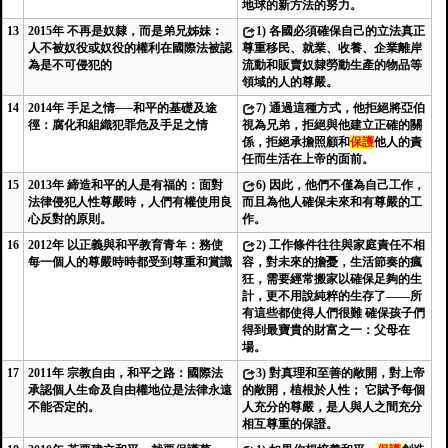
地球的新方法的努力。
13
2015年 不再是奴隸，而是弟兄姊妹：
1)
各國必須確保自己的立法真正
人不被奴役或奴役的權利在國際法被認
尊重移民、就業、收養、企業離岸
為是不可侵犯的
流動和販賣奴隸勞動生產的物品等
領域的人的尊嚴。
14
2014年 手足之情──和平的基礎及途
7)
通過這種方式，他拒絕將亞伯
徑：腐化和組織犯罪危及手足之情
視為兄弟，拒絕與他建立正確的關
係，拒絕承擔照顧和
保護
他人的責
任而生活在上帝的面前。
15
2013年 締造和平的人是有福的：面對
6)
因此，他們不僅為自己工作，
法律侵犯人性尊嚴時，人們有權使用良
而且為他人確保未來和有尊嚴的工
心反對的原則。
作。
16
2012年 以正義與和平教育青年：務使
2)
工作條件往往與家庭責任不相
每一個人的尊嚴時時都受到尊重和賞識
容，對未來的擔憂，生活節奏的瘋
狂，需要經常搬家以確保足夠的生
計，更不用說純粹的生存了——所
有這些都使得人們很難 確保孩子們
得到最寶貴的財富之一：父母在
場。
17
2011年 宗教自由，和平之路：國際法
3)
對真理和至善的敞開，對上帝
承認個人生命及自由權地位是法律永遠
的敞開，植根於人性； 它賦予每個
不能否定的。
人充分的尊嚴，是人與人之間充分
相互尊重的保證。