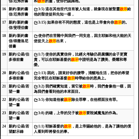
信/厄弗所書
和
啟示
的靈，使你們認識祂。
16
新約/新約書
3:5) 這在其他世代沒有被人知道，就像現在被聖靈
啟示
給
信/厄弗所書
他的聖使徒和先知一樣，
17
新約/新約書
3:15) 如果你有不同的態度，這也是上帝會向你
啟示
的。
信/斐理伯書
18
新約/新約書
使你們在苦難中與我們一同安息，因主耶穌和他大能的天
信/得撒洛尼
使從天上
啟示
出來，
後書
19
新約/公函/伯
1:7) 使你的真實信仰，比經火考驗仍易腐爛的金子更寶
多祿前書
貴，可以在耶穌基督的
啟示
中證明是為了讚美、榮耀和尊
榮。
20
新約/公函/伯
1:13) 因此，請束好你的腰帶，清醒地生活，把你的希望
多祿前書
完全寄託在耶穌基督
啟示
時帶給你的恩典上。
21
新約/公函/若
3:2) 我們確實知道，當它被
啟示
時，我們會像他一樣，因
望一書
為我們會看到他的本來面目。
22
新約/公函/若
3:5) 你知道他被
啟示
除去罪孽，在他裡面沒有罪。
望一書
23
新約/公函/若
3:8) 的確，上帝的兒子被
啟示
要毀滅魔鬼的作為。
望一書
24
新約/公函/若
1:1) 耶穌基督的
啟示
，是上帝賜給他的，是為了讓他的僕
望默示錄
人看到即將發生的事。