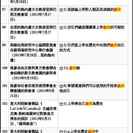
年5月18日）
97
在里約熱內盧大主教座堂與巴
1)
並談論上帝對人類及其成就的
啟示
西主教會面（2013年7月27
日）
98
在里約熱內盧大主教座堂與巴
2)
但它們總是隱藏著上帝
啟示
的可能性
西主教會面（2013年7月27
日）
99
與蘇拉馬研究中心協調委員會
3)
它們是上帝在歷史中向我們
啟示
自己
在蘇馬瑞研究中心舉行會議
的方式
（2013年7月28日，里約熱內
盧）
100
致參加由主教和東方教會聯合
11)
啟示
錄
會組織的新主教會議的參與者
（2013年9月19日）
101
致參加社會宗座宗座理事會全
8)
希望通過我們可以使用的手段來
啟示
體會議的與會者（2013年9月
他自己
21日）
102
意大利耶穌會雜誌《
5)
上帝將自己
啟示
為歷史
LaCiviltÃCattolica》主編安東
尼奧·斯帕達羅神父對教皇方
濟各的採訪（2013年9月21
日，“羅馬教皇”）
103
意大利耶穌會雜誌《
1)
œ上帝在歷史
啟示
中