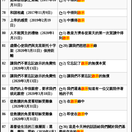
77
如果教牧缺乏勇氣（2017年10
3)
中得到
啟示
月31日）
78
和諧相處（2017年11月9日）
1)
中得到
啟示
79
上帝的感受（2019年2月19
3)
中獲得
啟示
日）
80
人不能買主的禮物（2020年1
1)
教皇方濟各從當天的第一次宣讀中得
月21日）
到
啟示
81
虛榮心使我們與克里斯托十字
20)
讓我們想想
啟示
錄
架（2020年3月11日）保持距
離
82
讓我們不要忘記啟示的免費性
2)
它忘記了
啟示
的無償本質
（2020年3月13日）
83
讓我們不要忘記啟示的免費性
1)
讓我們不要忘記
啟示
的無償
（2020年3月13日）
84
我們的上帝很親密，要求我們
8)
我們通過
啟示
知道有一位父親陪伴著
彼此親密（2020年3月18日）
祂的子民
85
從救贖的角度看耶穌受難像
3)
在
啟示
錄中
（2020年3月31日）
86
從救贖的角度看耶穌受難像
2)
即使在
啟示
中
（2020年3月31日）
87
基督徒生活的三個層面：選
36)
這是今天神的話語給我們關於我們基
舉，應許，盟約（2020年4月2
督徒存在的
啟示