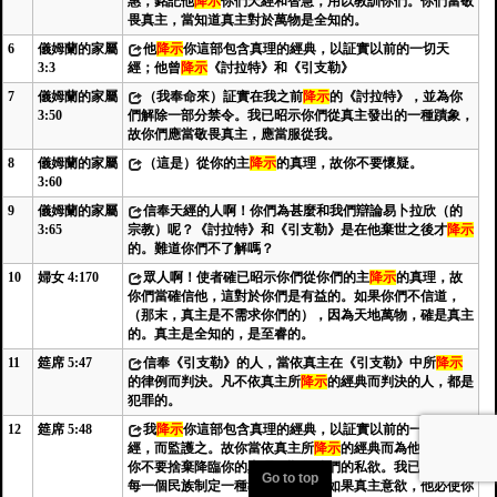
惠，銘記他
降示
你們天經和智慧，用以教訓你們。你們當敬
畏真主，當知道真主對於萬物是全知的。
6
儀姆蘭的家屬
他
降示
你這部包含真理的經典，以証實以前的一切天
3:3
經；他曾
降示
《討拉特》和《引支勒》
7
儀姆蘭的家屬
（我奉命來）証實在我之前
降示
的《討拉特》，並為你
3:50
們解除一部分禁令。我已昭示你們從真主發出的一種蹟象，
故你們應當敬畏真主，應當服從我。
8
儀姆蘭的家屬
（這是）從你的主
降示
的真理，故你不要懷疑。
3:60
9
儀姆蘭的家屬
信奉天經的人啊！你們為甚麼和我們辯論易卜拉欣（的
3:65
宗教）呢？《討拉特》和《引支勒》是在他棄世之後才
降示
的。難道你們不了解嗎？
10
婦女 4:170
眾人啊！使者確已昭示你們從你們的主
降示
的真理，故
你們當確信他，這對於你們是有益的。如果你們不信道，
（那末，真主是不需求你們的），因為天地萬物，確是真主
的。真主是全知的，是至睿的。
11
筵席 5:47
信奉《引支勒》的人，當依真主在《引支勒》中所
降示
的律例而判決。凡不依真主所
降示
的經典而判決的人，都是
犯罪的。
12
筵席 5:48
我
降示
你這部包含真理的經典，以証實以前的一切天
經，而監護之。故你當依真主所
降示
的經典而為他們判決，
你不要捨棄降臨你的真理而順從他們的私欲。我已為你們中
Go to top
每一個民族制定一種教律和法程。如果真主意欲，他必使你