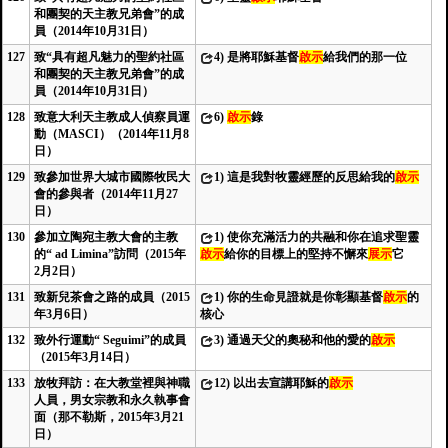
和團契的天主教兄弟會”的成
員（2014年10月31日）
127
致“具有超凡魅力的聖約社區
4)
是將耶穌基督
啟示
給我們的那一位
和團契的天主教兄弟會”的成
員（2014年10月31日）
128
致意大利天主教成人偵察員運
6)
啟示
錄
動（MASCI）（2014年11月8
日）
129
致參加世界大城市國際牧民大
1)
這是我對牧靈經歷的反思給我的
啟示
會的參與者（2014年11月27
日）
130
參加立陶宛主教大會的主教
1)
使你充滿活力的共融和你在追求聖靈
的“ ad Limina”訪問（2015年
啟示
給你的目標上的堅持不懈來
展示
它
2月2日）
131
致新兒茶會之路的成員（2015
1)
你的生命見證就是你彰顯基督
啟示
的
年3月6日）
核心
132
致外行運動“ Seguimi”的成員
3)
通過天父的奧秘和他的愛的
啟示
（2015年3月14日）
133
放牧拜訪：在大教堂裡與神職
12)
以出去宣講耶穌的
啟示
人員，男女宗教和永久執事會
面（那不勒斯，2015年3月21
日）