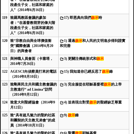
段產生子女，社區和家庭的
人”（2014年6月16日）
119
致羅馬教區會議的參加
17)
即恩典向我們
啟示
時
者：“在基督教萌芽的偉大階
段產生子女，社區和家庭的
人”（2014年6月16日）
120
致“宗教自由與全球價值衝
1)
通過
啟示
和人民的文明進步得到證實
突”國際會議（2014年6月20
和完善
日）的與會者
121
與神職人員會面（卡塞塔，
3)
更關注傳統形式和
啟示
2014年7月26日）
122
AGESCI向偵察員打來的電話
15)
我知道你已經反思了
啟示
錄
（2014年8月10日）
123
致剛果民主共和國主教會議的
3)
完全服從在耶穌基督裡
啟示
的上帝
主教進行“ ad Limina”訪問
（2014年9月12日）
124
致意大利聖經協會（2014年9
4)
並表現出對受
啟示
的聖經缺乏尊重
月12日）
125
致“具有超凡魅力的聖約社區
9)
啟示
錄
和團契的天主教兄弟會”的成
員（2014年10月31日）
126
致“具有超凡魅力的聖約社區
6)
聖靈
啟示
耶穌基督