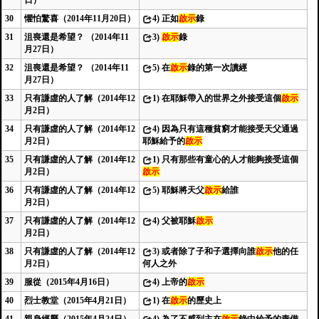
日）
30
懼怕驚喜（2014年11月20日）
4)
正如
啟示
錄
31
沮喪還是希望？ （2014年11
3)
啟示
錄
月27日）
32
沮喪還是希望？ （2014年11
5)
在
啟示
錄的第一次讀經
月27日）
33
只有謙虛的人了解（2014年12
1)
在耶穌帶入的世界之外接受這個
啟示
月2日）
34
只有謙虛的人了解（2014年12
4)
因為只有這種貧窮才能接受天父通過
月2日）
耶穌給予的
啟示
35
只有謙虛的人了解（2014年12
1)
只有那些有童心的人才能夠接受這個
月2日）
啟示
36
只有謙虛的人了解（2014年12
5)
耶穌將天父
啟示
給誰
月2日）
37
只有謙虛的人了解（2014年12
4)
父被耶穌
啟示
月2日）
38
只有謙虛的人了解（2014年12
3)
或者除了子和子選擇向誰
啟示
他的任
月2日）
何人之外
39
服從（2015年4月16日）
4)
上帝的
啟示
40
烈士教堂（2015年4月21日）
1)
在
啟示
的歷史上