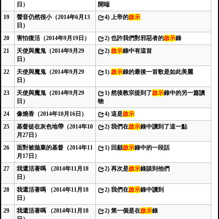
日）
開端
19
聲音仍然很小（2014年6月13
4)
上帝的
啟示
日）
20
害怕復活（2014年9月19日）
2)
也許我們對邪惡者的
啟示
錄
21
天使與魔鬼（2014年9月29
2)
啟示
錄中有這首
日）
22
天使與魔鬼（2014年9月29
1)
啟示
錄的最後一首歌是如此美麗
日）
23
天使與魔鬼（2014年9月29
1)
然後教宗提到了
啟示
錄中的另一篇讀
日）
物
24
像燒香（2014年10月16日）
4)
這是
啟示
25
基督徒在灰色地帶（2014年10
2)
我們在
啟示
錄中讀到了這一點
月27日）
26
面對被拋棄的基督（2014年11
1)
回顧
啟示
錄中的一段話
月17日）
27
我還活著嗎 （2014年11月18
2)
再次是
啟示
錄談到他們
日）
28
我還活著嗎 （2014年11月18
2)
我們在
啟示
錄中讀到
日）
29
我還活著嗎 （2014年11月18
2)
第一個是在
啟示
錄