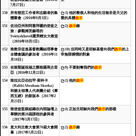
7月27日）
150
所有慈悲工作者和志願者的集
3)
他的整個人和他的生活無非是天父的
體聚會（2016年9月3日）
愛的具體
啟示
151
佐治亞州和阿塞拜疆的使徒之
2)
啟示
錄
旅：參觀姆茨赫塔的
Svietyskhoveli重男輕女大教堂
（2016年10月1日）
152
致教宗促進基督教團結理事會
10)
但同時又是耶穌基督向我們
啟示
的上
全體會議的參加者（2016年11
帝無限憐憫的對象
月10日）
153
在致聖誕祝福之際致羅馬古里
9)
不要剝奪我們的
啟示
亞（2016年12月22日）
154
致拉比亞伯拉罕·斯科卡
2)
他的
啟示
（Rabbi Abraham Skorka）
和猶太領導人代表團介紹《摩
西五經》的新版本（2017年2
月23日）
155
致使徒監獄組織在內部論壇上
4)
正如主耶穌向我們
啟示
的那樣
舉辦的第28屆課程的參與者
（2017年3月17日）
156
意大利主教大會第70屆大會開
2)
啟示
錄
幕（2017年5月22日）