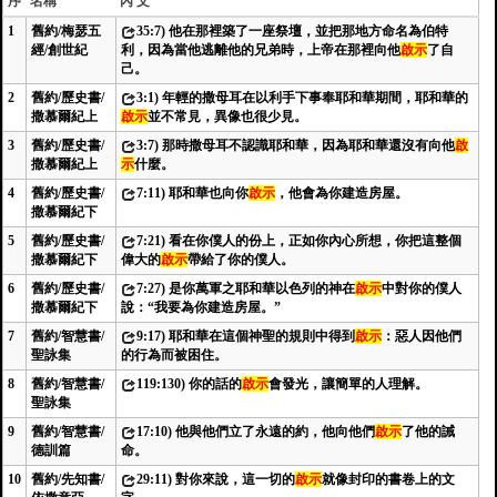
序
名稱
內 文
1
舊約/梅瑟五
35:7) 他在那裡築了一座祭壇，並把那地方命名為伯特
經/創世紀
利，因為當他逃離他的兄弟時，上帝在那裡向他
啟示
了自
己。
2
舊約/歷史書/
3:1) 年輕的撒母耳在以利手下事奉耶和華期間，耶和華的
撒慕爾紀上
啟示
並不常見，異像也很少見。
3
舊約/歷史書/
3:7) 那時撒母耳不認識耶和華，因為耶和華還沒有向他
啟
撒慕爾紀上
示
什麼。
4
舊約/歷史書/
7:11) 耶和華也向你
啟示
，他會為你建造房屋。
撒慕爾紀下
5
舊約/歷史書/
7:21) 看在你僕人的份上，正如你內心所想，你把這整個
撒慕爾紀下
偉大的
啟示
帶給了你的僕人。
6
舊約/歷史書/
7:27) 是你萬軍之耶和華以色列的神在
啟示
中對你的僕人
撒慕爾紀下
說：“我要為你建造房屋。”
7
舊約/智慧書/
9:17) 耶和華在這個神聖的規則中得到
啟示
：惡人因他們
聖詠集
的行為而被困住。
8
舊約/智慧書/
119:130) 你的話的
啟示
會發光，讓簡單的人理解。
聖詠集
9
舊約/智慧書/
17:10) 他與他們立了永遠的約，他向他們
啟示
了他的誡
德訓篇
命。
10
舊約/先知書/
29:11) 對你來說，這一切的
啟示
就像封印的書卷上的文