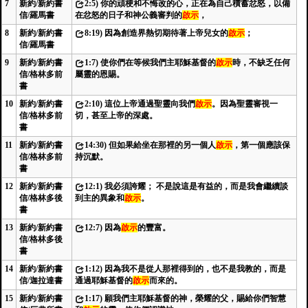
7
新約/新約書
2:5) 你的頑梗和不悔改的心，正在為自己積蓄忿怒，以備
信/羅馬書
在忿怒的日子和神公義審判的
啟示
，
8
新約/新約書
8:19) 因為創造界熱切期待著上帝兒女的
啟示
；
信/羅馬書
9
新約/新約書
1:7) 使你們在等候我們主耶穌基督的
啟示
時，不缺乏任何
信/格林多前
屬靈的恩賜。
書
10
新約/新約書
2:10) 這位上帝通過聖靈向我們
啟示
。因為聖靈審視一
信/格林多前
切，甚至上帝的深處。
書
11
新約/新約書
14:30) 但如果給坐在那裡的另一個人
啟示
，第一個應該保
信/格林多前
持沉默。
書
12
新約/新約書
12:1) 我必須誇耀； 不是說這是有益的，而是我會繼續談
信/格林多後
到主的異象和
啟示
。
書
13
新約/新約書
12:7) 因為
啟示
的豐富。
信/格林多後
書
14
新約/新約書
1:12) 因為我不是從人那裡得到的，也不是我教的，而是
信/迦拉達書
通過耶穌基督的
啟示
而來的。
15
新約/新約書
1:17) 願我們主耶穌基督的神，榮耀的父，賜給你們智慧