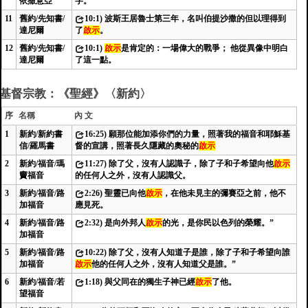
依撒意亞
字。
11
舊約/先知書/
10:1) 波斯王居魯士第三年，名叫伯提沙撒的但以理得到
達尼爾
了
啟示
。
12
舊約/先知書/
10:1)
啟示
是肯定的：一場偉大的戰爭； 他從異像中明白
達尼爾
了這一點。
基督宗教：《聖經》〈新約〉
序
名稱
內 文
1
新約/新約書
16:25) 願那位能加添你們的力量，照著我的福音和耶穌基
信/羅馬書
督的宣講，照著長久隱藏的奧秘的
啟示
2
新約/福音/瑪
11:27) 除了父，沒有人認識子，除了子和子希望向他
啟示
竇福音
的任何人之外，沒有人認識父。
3
新約/福音/路
2:26) 聖靈已向他
啟示
，在他未見主的彌賽亞之前，他不
加福音
應見死。
4
新約/福音/路
2:32) 是向外邦人
啟示
的光，是你民以色列的榮耀。”
加福音
5
新約/福音/路
10:22) 除了父，沒有人知道子是誰，除了子和子希望向誰
加福音
啟示
他的任何人之外，沒有人知道父是誰。”
6
新約/福音/若
1:18) 與父同在的獨生子神已經
啟示
了他。
望福音