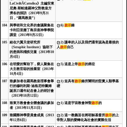
LaCiviltÃCattolica》主編安東
尼奧·斯帕達羅神父對教皇方
濟各的採訪（2013年9月21
日，“羅馬教皇”）
104
與學術和文化界的會議聚集在
6)
啟示
錄
卡利亞里撒丁島宗座神學學院
講堂（2013年9月22日）
105
給在六翼天使研究所
2)
謙卑的人以及我們通常認為是最後的
（Seraphic Institute）協助下
人
啟示
自己
的患病和殘疾兒童（2013年10
月4日）
106
在明愛的幫助下，窮人聚集在
5)
這是上帝
啟示
的癌症
大主教官邸的捨棄室（2013年
10月4日）
107
致參加者在羅馬教皇理事會舉
1)
並具有
啟示
錄所闡明的堅實人類學基
行的穆利利斯·迪格尼特圖姆
礎
誕辰25週年紀念會上的研討會
（2013年10月12日）
108
致東方教會會全體會議的參加
1)
這是宇宙教會神聖
啟示
的
者（2013年11月21日）
109
致國際神學委員會成員（2013
2)
這一教義旨在將耶穌基督所
啟示
的上
年12月6日）
帝對人類的愛轉化為社會的實際生活