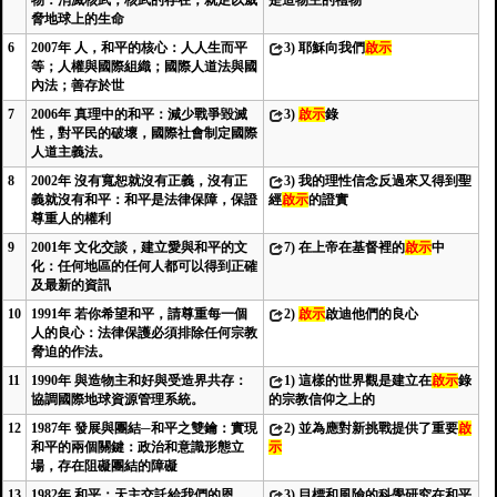
物：消滅核武，核武的存在，就足以威
是造物主的禮物
脅地球上的生命
6
2007年 人，和平的核心：人人生而平
3)
耶穌向我們
啟示
等；人權與國際組織；國際人道法與國
內法；善存於世
7
2006年 真理中的和平：減少戰爭毀滅
3)
啟示
錄
性，對平民的破壞，國際社會制定國際
人道主義法。
8
2002年 沒有寬恕就沒有正義，沒有正
3)
我的理性信念反過來又得到聖
義就沒有和平：和平是法律保障，保證
經
啟示
的證實
尊重人的權利
9
2001年 文化交談，建立愛與和平的文
7)
在上帝在基督裡的
啟示
中
化：任何地區的任何人都可以得到正確
及最新的資訊
10
1991年 若你希望和平，請尊重每一個
2)
啟示
啟迪他們的良心
人的良心：法律保護必須排除任何宗教
脅迫的作法。
11
1990年 與造物主和好與受造界共存：
1)
這樣的世界觀是建立在
啟示
錄
協調國際地球資源管理系統。
的宗教信仰之上的
12
1987年 發展與團結─和平之雙鑰：實現
2)
並為應對新挑戰提供了重要
啟
和平的兩個關鍵：政治和意識形態立
示
場，存在阻礙團結的障礙
13
1982年 和平：天主交託給我們的恩
3)
目標和風險的科學研究在和平