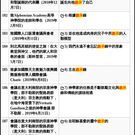
和聖誕樹的代表團（2018年12
誕生向他
啟示
了自己
月7日）
182
致Alphonsian Academy高等
4)
根據
啟示
錄
神學院的老師和學生（2019年
2月9日）
183
致國際人口販運會議與會者
3)
並在他道成肉身的兒子中所
啟示
的人
（2019年4月11日）
類模型
184
到北馬其頓的使徒之旅：在大
5)
我們永遠不會忘記
啟示
錄中的形象
教堂與神父，他們的家人和宗
教的會面（斯科普里，2019年
5月7日）
185
致參加國際天主教魅力復興國
8)
主在
啟示
錄
際服務領導人國際會議-
Charis（2019年6月8日）
186
會議在意大利南部的宗座神學
7)
神學家的任務是不斷鼓勵文化與
啟示
學院，那不勒斯的聖路易節
錄和傳統的源頭相遇
（意大利）宗主教的推動下，
在地中海背景下的Veritatis
Gaudium之後的神學會議 那
不勒斯，2019年6月21日）
187
會議在意大利南部的宗座神學
6)
在耶穌基督的靈中
啟示
的
學院，那不勒斯的聖路易節
（意大利）宗主教的推動下，