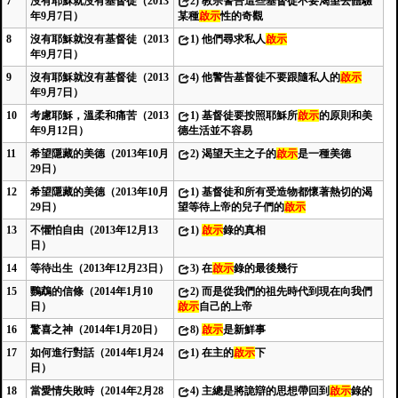
7
沒有耶穌就沒有基督徒（2013
2)
教宗警告這些基督徒不要渴望去體驗
年9月7日）
某種
啟示
性的奇觀
8
沒有耶穌就沒有基督徒（2013
1)
他們尋求私人
啟示
年9月7日）
9
沒有耶穌就沒有基督徒（2013
4)
他警告基督徒不要跟隨私人的
啟示
年9月7日）
10
考慮耶穌，溫柔和痛苦（2013
1)
基督徒要按照耶穌所
啟示
的原則和美
年9月12日）
德生活並不容易
11
希望隱藏的美德（2013年10月
2)
渴望天主之子的
啟示
是一種美德
29日）
12
希望隱藏的美德（2013年10月
1)
基督徒和所有受造物都懷著熱切的渴
29日）
望等待上帝的兒子們的
啟示
13
不懼怕自由（2013年12月13
1)
啟示
錄的真相
日）
14
等待出生（2013年12月23日）
3)
在
啟示
錄的最後幾行
15
鸚鵡的信條（2014年1月10
2)
而是從我們的祖先時代到現在向我們
日）
啟示
自己的上帝
16
驚喜之神（2014年1月20日）
8)
啟示
是新鮮事
17
如何進行對話（2014年1月24
1)
在主的
啟示
下
日）
18
當愛情失敗時（2014年2月28
4)
主總是將詭辯的思想帶回到
啟示
錄的