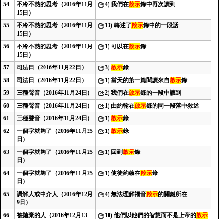
54
不冷不熱的思考（2016年11月
4)
我們在
啟示
錄中再次讀到
15日）
55
不冷不熱的思考（2016年11月
13)
轉述了
啟示
錄中的一段話
15日）
56
不冷不熱的思考（2016年11月
1)
可以在
啟示
錄
15日）
57
司法日（2016年11月22日）
3)
啟示
錄
58
司法日（2016年11月22日）
1)
當天的第一篇閱讀來自
啟示
錄
59
三種聲音（2016年11月24日）
2)
我們在
啟示
錄的一段中讀到
60
三種聲音（2016年11月24日）
1)
由約翰在
啟示
錄的同一段落中敘述
61
三種聲音（2016年11月24日）
1)
啟示
錄
62
一個字就夠了（2016年11月25
1)
啟示
錄
日）
63
一個字就夠了（2016年11月25
1)
回到
啟示
錄
日）
64
一個字就夠了（2016年11月25
1)
使徒約翰在
啟示
錄
日）
65
調解人或中介人（2016年12月
4)
無法理解福音
啟示
的關鍵所在
9日）
66
被拋棄的人（2016年12月13
10)
他們以他們的智慧而不是上帝的
啟示