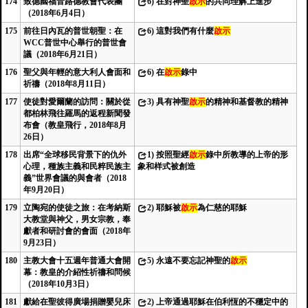
174
致德國福音路德教會代表團
6)
在對神聖
啟示
的共同理解上進步
（2018年6月4日）
175
前往日內瓦的普世朝聖：在
6)
這對我們有什麼
啟示
WCC普世中心舉行的普世會
議（2018年6月21日）
176
聖父與年輕的意大利人會面和
6)
在
啟示
錄中
祈禱（2018年8月11日）
177
使徒對愛爾蘭的訪問：關於從
3)
具有神聖
啟示
的精神和基督教的精神
都柏林飛往羅馬的返程新聞發
布會（教皇飛行，2018年8月
26日）
178
出席“全球移民背景下的仇外
1)
按照聖經
啟示
錄中所教導的上帝的形
心理，種族主義和民粹民族主
象和样式被創造
義”世界會議的與會者（2018
年9月20日）
179
立陶宛的使徒之旅：在考納斯
2)
耶穌被
啟示
為仁慈的耶穌
大教堂與神父，男女宗教，奉
獻者和研討會的會面（2018年
9月23日）
180
主教大會十五週年普通大會開
5)
永遠不要忘記神聖的
啟示
幕：教皇的介紹性祈禱和問候
（2018年10月3日）
181
獻給在聖彼得廣場捐贈嬰兒床
2)
上帝通過耶穌在伯利恆的不穩定中的