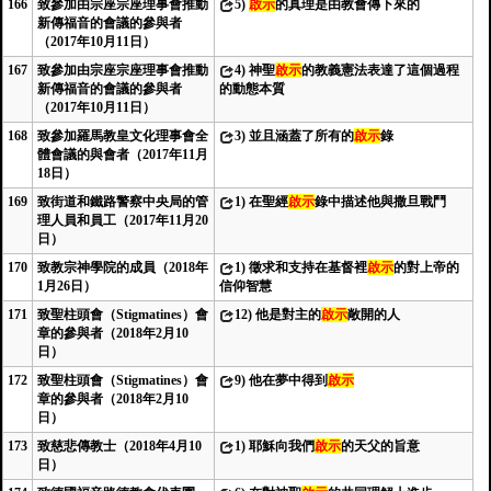
166
致參加由宗座宗座理事會推動
5)
啟示
的真理是由教會傳下來的
新傳福音的會議的參與者
（2017年10月11日）
167
致參加由宗座宗座理事會推動
4)
神聖
啟示
的教義憲法表達了這個過程
新傳福音的會議的參與者
的動態本質
（2017年10月11日）
168
致參加羅馬教皇文化理事會全
3)
並且涵蓋了所有的
啟示
錄
體會議的與會者（2017年11月
18日）
169
致街道和鐵路警察中央局的管
1)
在聖經
啟示
錄中描述他與撒旦戰鬥
理人員和員工（2017年11月20
日）
170
致教宗神學院的成員（2018年
1)
徵求和支持在基督裡
啟示
的對上帝的
1月26日）
信仰智慧
171
致聖柱頭會（Stigmatines）會
12)
他是對主的
啟示
敞開的人
章的參與者（2018年2月10
日）
172
致聖柱頭會（Stigmatines）會
9)
他在夢中得到
啟示
章的參與者（2018年2月10
日）
173
致慈悲傳教士（2018年4月10
1)
耶穌向我們
啟示
的天父的旨意
日）