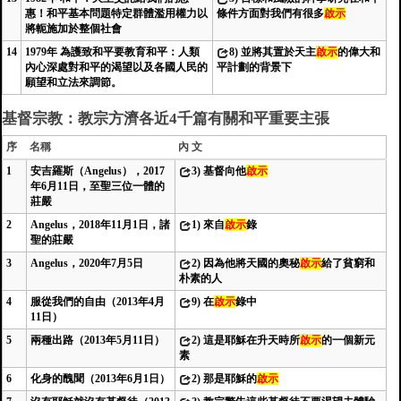
惠！和平基本問題特定群體濫用權力以
條件方面對我們有很多
啟示
將軛施加於整個社會
14
1979年 為護致和平要教育和平：人類
8)
並將其置於天主
啟示
的偉大和
內心深處對和平的渴望以及各國人民的
平計劃的背景下
願望和立法來調節。
基督宗教：教宗方濟各近4千篇有關和平重要主張
序
名稱
內 文
1
安吉羅斯（Angelus），2017
3)
基督向他
啟示
年6月11日，至聖三位一體的
莊嚴
2
Angelus，2018年11月1日，諸
1)
來自
啟示
錄
聖的莊嚴
3
Angelus，2020年7月5日
2)
因為他將天國的奧秘
啟示
給了貧窮和
朴素的人
4
服從我們的自由（2013年4月
9)
在
啟示
錄中
11日）
5
兩種出路（2013年5月11日）
2)
這是耶穌在升天時所
啟示
的一個新元
素
6
化身的醜聞（2013年6月1日）
2)
那是耶穌的
啟示