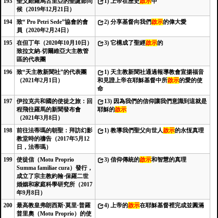
193
聖父給羅馬古里亞的聖誕節問
1)
上帝在歷史
啟示
中
候（2019年12月21日）
194
致“ Pro Petri Sede”協會的會
2)
分享基督向我們
啟示
的偉大愛
員（2020年2月24日）
195
在但丁年（2020年10月10日）
3)
它構成了聖經
啟示
的
致拉文納-切爾維亞大主教管
區的代表團
196
致“天主教新聞社”的代表團
1)
天主教新聞社通過報導教會宣揚福音
（2021年2月1日）
和見證上帝在耶穌基督中所
啟示
的愛的使
命
197
伊拉克共和國的使徒之旅：回
13)
因為我們的信仰讓我們意識到這就是
程飛往羅馬的新聞發布會
耶穌的
啟示
（2021年3月8日）
198
前往法蒂瑪的朝聖：拜訪幻影
1)
教導我們聖父向世人
啟示
的永恆真理
教堂時的禱告（2017年5月12
日，法蒂瑪）
199
使徒信（Motu Proprio
3)
信仰傳統的
啟示
和智慧的真理
Summa familiae cura）發行，
成立了宗主教約翰·保羅二世
婚姻和家庭科學研究所（2017
年9月8日）
200
最高教皇弗朗西斯·莫里·普羅
4)
上帝的
啟示
在耶穌基督裡完成並圓滿
普里奧（Motu Proprio）的使