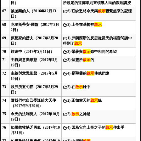
日）
所規定的道德準則來領導人民的教理講授
67
被拋棄的人（2016年12月13
6)
它缺乏將今天與
啟示
聯繫起來的記憶
日）
68
克里斯蒂安·羅盤（2017年3月
2)
上帝在基督裡
啟示
2日）
69
夢想家約瑟夫（2017年3月20
1)
弗朗西斯的反思從當天的福音閱讀中
日）
得到了
啟示
70
旅途中（2017年5月11日）
3)
帶著與
啟示
錄中相同的希望
71
主義與意識形態（2017年5月
3)
聖靈所
啟示
的
19日）
72
主義與意識形態（2017年5月
4)
是聖靈的
啟示
使他們說
19日）
73
以弗所五旬節（2017年5月29
2)
在
啟示
錄中
日）
74
讓我們把自己委託給大天使
2)
正如當天的
啟示
錄
（2017年9月29日）
75
今天的法利賽人（2017年10月
2)
啟示
之神是
19日）
76
如果教牧缺乏勇氣（2017年10
4)
因為它向上帝之子的
啟示
伸出手
月31日）