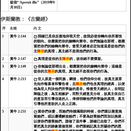
徒信“ Aperuit illis”（2019年9
月30日）
伊斯蘭教：《古蘭經》
序
名稱
內 文
1
黃牛 2:144
我確已見你反復地仰視天空，故我必使你轉向你所喜悅
的朝向。你應當把你的臉轉向禁寺。你們無論在那裡，都應
當把你們的瞼轉向禁寺。曾受天經者必定知道這是從他們的
主
降示
的真理，真主絕不忽視他們的行為。
2
黃牛 2:147
真理是從你的主
降示
的，故你絕不要懷疑。
3
黃牛 2:149
你無論從那裡出去，都應當把你的臉轉向禁寺；這確是
從你的主
降示
的真理。真主絕不忽視你們的行為。
4
黃牛 2:213
世人原是一個民族，嗣後，他們信仰分歧，故真主派眾
先知作報喜者和警告者，且
降示
他們包含真理的經典，以便
他為世人判決他們所爭論的是非。惟曾受天經的人，在明証
降臨之後，為互相嫉妒，而對天經意見分歧，故真主依自己
的意旨而引導信道的人，俾得明瞭他們所爭論的真理。真主
引導他所意欲的人走上正路。
5
黃牛 2:231
當你們休妻，而她們待婚滿期的時候，你們當以善意挽
留她們，或以優禮解放她們；不要為妨害她們而加以挽留，
以便你們侵害她們。誰做了這件事，誰確已自欺了。你們不
要把真主的跡象當做笑柄，你們當銘記真主所賜你們的恩