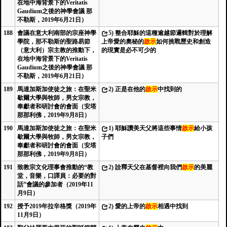
在地中海背景下的Veritatis
Gaudium之後的神學會議 那
不勒斯，2019年6月21日）
188
會議在意大利南部的宗座神學
5)
整合耶穌的這種逾越節邏輯對於理解
學院，那不勒斯的聖路易節
上帝愛的奧秘的
啟示
如何挑戰歷史和創造
（意大利）宗主教的推動下，
的現實是必不可少的
在地中海背景下的Veritatis
Gaudium之後的神學會議 那
不勒斯，2019年6月21日）
189
馬達加斯加使徒之旅：在聖米
2)
正是在他的
啟示
中找到的
歇爾大學與牧師，男女宗教，
奉獻者和研討會的會面（安塔
那那利佛，2019年9月8日）
190
馬達加斯加使徒之旅：在聖米
1)
耶穌讚美天父將這些事情
啟示
給小孩
歇爾大學與牧師，男女宗教，
子們
奉獻者和研討會的會面（安塔
那那利佛，2019年9月8日）
191
致教宗文化理事會推動的“教
2)
詮釋天父在基督裡向我們
啟示
的美麗
堂，音樂，口譯員：必要的對
話”會議的參加者（2019年11
月9日）
192
授予2019年拉辛格獎（2019年
2)
愛的上帝的
啟示
相遇中找到
11月9日）