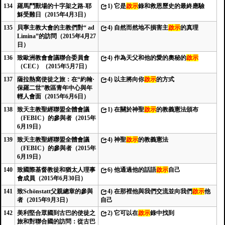
134
羅馬鬥獸場的十字架之路-耶
1)
它是
啟示
錄和救恩歷史的最終應驗
穌受難日（2015年4月3日）
135
貝寧主教大會的主教們對“ ad
4)
自然而然地不損害主
啟示
的真理
Limina”的訪問（2015年4月27
日）
136
致歐洲教會會議聯合委員會
4)
作為天父和他的愛的奧秘的
啟示
（CEC）（2015年5月7日）
137
薩拉熱窩使徒之旅：在“約翰·
4)
以主將向你
啟示
的方式
保羅二世”教區青年中心與年
輕人會面（2015年6月6日）
138
致天主教聖經聯盟全體會議
1)
在關於神聖
啟示
的教義憲法頒布
（FEBIC）的參與者（2015年
6月19日）
139
致天主教聖經聯盟全體會議
4)
神聖
啟示
的教義憲法
（FEBIC）的參與者（2015年
6月19日）
140
致國際基督教徒和猶太人理事
6)
他通過他的話語
啟示
自己
會成員（2015年6月30日）
141
致Schönstatt父親總章的參與
4)
在那裡他與我們交流並向我們
啟示
他
者（2015年9月3日）
自己
142
美利堅合眾國到古巴的使徒之
2)
它可以在
啟示
錄中找到
旅和對聯合國的訪問：從古巴