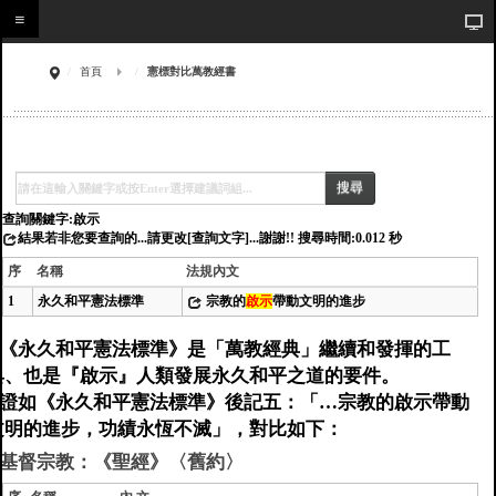
首頁
憲標對比萬教經書
搜尋
查詢關鍵字:啟示
結果若非您要查詢的...請更改[查詢文字]...謝謝!! 搜尋時間:0.012 秒
序
名稱
法規內文
1
永久和平憲法標準
宗教的
啟示
帶動文明的進步
《永久和平憲法標準》是「萬教經典」繼續和發揮的工
具、也是『啟示』人類發展永久和平之道的要件。
證如《永久和平憲法標準》後記五：「…宗教的啟示帶動
文明的進步，功績永恆不滅」，對比如下：
基督宗教：《聖經》〈舊約〉