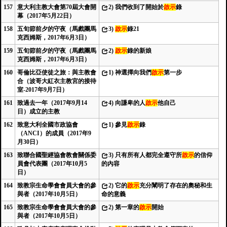
157
意大利主教大會第70屆大會開
2)
我們收到了開始於
啟示
錄
幕（2017年5月22日）
158
五旬節前夕的守夜（馬戲團馬
3)
啟示
錄21
克西姆斯，2017年6月3日）
159
五旬節前夕的守夜（馬戲團馬
2)
啟示
錄的新娘
克西姆斯，2017年6月3日）
160
哥倫比亞使徒之旅：與主教會
1)
神選擇向我們
啟示
第一步
合（波哥大紅衣主教宮的接待
室-2017年9月7日）
161
致過去一年（2017年9月14
4)
向謙卑的人
啟示
他自己
日）成立的主教
162
致意大利全國市政協會
1)
參見
啟示
錄
（ANCI）的成員（2017年9
月30日）
163
致聯合國聖經協會教會關係委
3)
只有所有人都完全遵守所
啟示
的信仰
員會代表團（2017年10月5
的內容
日）
164
致教宗生命學會會員大會的參
2)
它的
啟示
充分闡明了存在的奧秘和生
與者（2017年10月5日）
命的意義
165
致教宗生命學會會員大會的參
2)
第一章的
啟示
開始
與者（2017年10月5日）