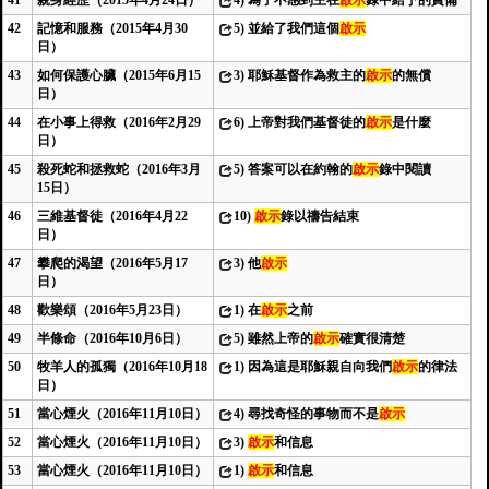
41
親身經歷（2015年4月24日）
4)
為了不感到主在
啟示
錄中給予的責備
42
記憶和服務（2015年4月30
5)
並給了我們這個
啟示
日）
43
如何保護心臟（2015年6月15
3)
耶穌基督作為救主的
啟示
的無償
日）
44
在小事上得救（2016年2月29
6)
上帝對我們基督徒的
啟示
是什麼
日）
45
殺死蛇和拯救蛇（2016年3月
5)
答案可以在約翰的
啟示
錄中閱讀
15日）
46
三維基督徒（2016年4月22
10)
啟示
錄以禱告結束
日）
47
攀爬的渴望（2016年5月17
3)
他
啟示
日）
48
歡樂頌（2016年5月23日）
1)
在
啟示
之前
49
半條命（2016年10月6日）
5)
雖然上帝的
啟示
確實很清楚
50
牧羊人的孤獨（2016年10月18
1)
因為這是耶穌親自向我們
啟示
的律法
日）
51
當心煙火（2016年11月10日）
4)
尋找奇怪的事物而不是
啟示
52
當心煙火（2016年11月10日）
3)
啟示
和信息
53
當心煙火（2016年11月10日）
1)
啟示
和信息