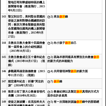
聖地亞哥到華盛頓特區的機上
新聞發布會（教皇飛行，2015
年9月22日）
143
聖父到古巴，美利堅合眾國的
2)
來自
啟示
錄
使徒之旅和對聯合國總部的訪
問：教宗方濟各聖殿從美利堅
合眾國飛往羅馬的機上新聞發
布會（教皇飛行，2015年9月
27日）
144
主教在主教大會第十四屆例會
2)
向小孩子
啟示
自己
第一屆常會上的介紹性講話
（2015年10月5日）
145
主教主教會成立五十週年紀念
2)
因為羊群同樣具有辨別主向教會
啟示
儀式（2015年10月17日）（視
的新方式的本能能力
頻）
146
參觀羅馬福音路德教會（2015
4)
共同發現神聖
啟示
的新方面
年11月15日）（視頻）
147
慈悲週年紀念：祈禱“哭泣的
7)
啟示
錄
淚”（2016年5月5日）
148
致君士坦丁堡大公教會首領代
2)
教會紀律以及製定
啟示
真理的方式方
表團（2016年6月28日）
面存在許多差異
149
使徒之旅波蘭：在克拉科夫大
5)
有一次我敢於談論
啟示
錄中的那節經
教堂與波蘭主教會面（2016年
文