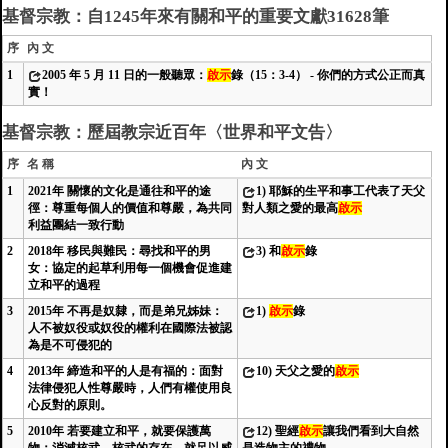
基督宗教：自1245年來有關和平的重要文獻31628筆
序
內 文
1
2005 年 5 月 11 日的一般聽眾：
啟示
錄（15：3-4） - 你們的方式公正而真
實！
基督宗教：歷屆教宗近百年〈世界和平文告〉
序
名 稱
內 文
1
2021年 關懷的文化是通往和平的途
1)
耶穌的生平和事工代表了天父
徑：尊重每個人的價值和尊嚴，為共同
對人類之愛的最高
啟示
利益團結一致行動
2
2018年 移民與難民：尋找和平的男
3)
和
啟示
錄
女：協定的起草利用每一個機會促進建
立和平的過程
3
2015年 不再是奴隸，而是弟兄姊妹：
1)
啟示
錄
人不被奴役或奴役的權利在國際法被認
為是不可侵犯的
4
2013年 締造和平的人是有福的：面對
10)
天父之愛的
啟示
法律侵犯人性尊嚴時，人們有權使用良
心反對的原則。
5
2010年 若要建立和平，就要保護萬
12)
聖經
啟示
讓我們看到大自然