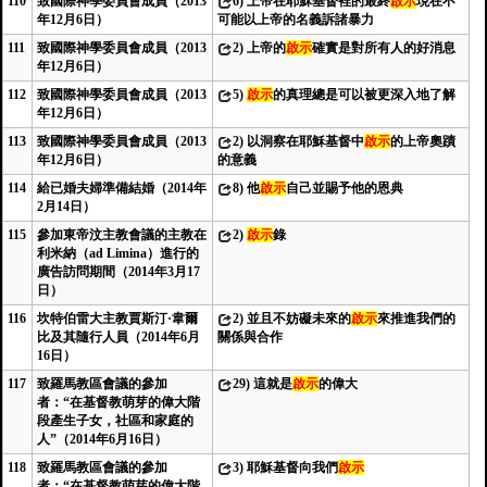
110
致國際神學委員會成員（2013
6)
上帝在耶穌基督裡的最終
啟示
現在不
年12月6日）
可能以上帝的名義訴諸暴力
111
致國際神學委員會成員（2013
2)
上帝的
啟示
確實是對所有人的好消息
年12月6日）
112
致國際神學委員會成員（2013
5)
啟示
的真理總是可以被更深入地了解
年12月6日）
113
致國際神學委員會成員（2013
2)
以洞察在耶穌基督中
啟示
的上帝奧蹟
年12月6日）
的意義
114
給已婚夫婦準備結婚（2014年
8)
他
啟示
自己並賜予他的恩典
2月14日）
115
參加東帝汶主教會議的主教在
2)
啟示
錄
利米納（ad Limina）進行的
廣告訪問期間（2014年3月17
日）
116
坎特伯雷大主教賈斯汀·韋爾
2)
並且不妨礙未來的
啟示
來推進我們的
比及其隨行人員（2014年6月
關係與合作
16日）
117
致羅馬教區會議的參加
29)
這就是
啟示
的偉大
者：“在基督教萌芽的偉大階
段產生子女，社區和家庭的
人”（2014年6月16日）
118
致羅馬教區會議的參加
3)
耶穌基督向我們
啟示
者：“在基督教萌芽的偉大階