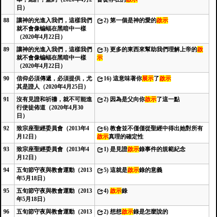
日）
88
讓神的光進入我們，這樣我們
2)
第一個是神的愛的
啟示
就不會像蝙蝠在黑暗中一樣
（2020年4月22日）
89
讓神的光進入我們，這樣我們
3)
更多的東西來幫助我們理解上帝的
啟
就不會像蝙蝠在黑暗中一樣
示
（2020年4月22日）
90
信仰必須傳遞，必須提供，尤
16)
這意味著你
展示
了
啟示
其是證人（2020年4月25日）
91
沒有見證和祈禱，就不可能進
2)
因為是父向你
啟示
了這一點
行使徒佈道（2020年4月30
日）
92
致宗座聖經委員會（2013年4
6)
教會並不僅僅從聖經中得出她對所有
月12日）
啟示
真理的確定性
93
致宗座聖經委員會（2013年4
1)
是見證
啟示
錄事件的規範紀念
月12日）
94
五旬節守夜與教會運動（2013
5)
這就是
啟示
錄的意義
年5月18日）
95
五旬節守夜與教會運動（2013
4)
啟示
錄
年5月18日）
96
五旬節守夜與教會運動（2013
2)
想想
啟示
錄是怎麼說的