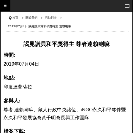
首頁
關於我們
活動列表
2019年7月4日 謁見諾貝爾和平獎得主 達賴喇嘛
謁見諾貝和平獎得主 尊者達賴喇嘛
時間:
2019年07月04日
地點:
印度達蘭薩拉
參與人:
尊者 達賴喇嘛、藏人行政中央諸位、iNGO永久和平夥伴暨
永久和平發展協會黃千明會長與工作團隊
檔案下載: