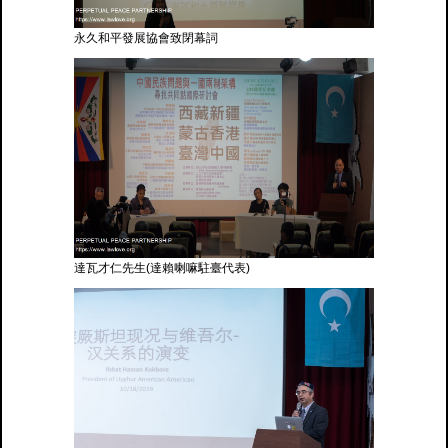
永久和平發展協會致閉幕詞
達瓦才仁先生(達賴喇嘛駐臺代表)