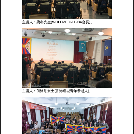
主講人：梁冬先生(WOLFMEDIA1984台長)。
主講人：何泳彤女士(香港邊城青年發起人)。