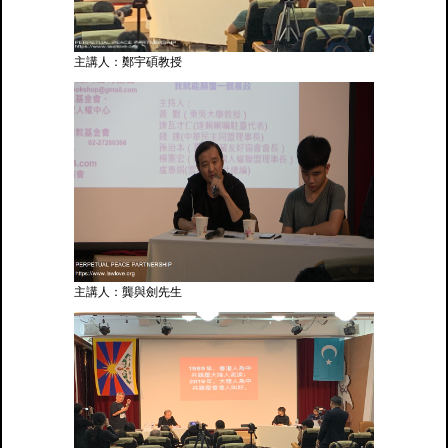
主講人：鄭宇碩教授
主講人：龔與劍先生