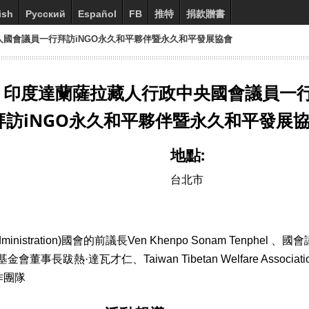
ish
Русский
Español
FB
推特
捐款贈書
 藏人國會議員一行拜訪iNGO永久和平夥伴暨永久和平發展協會
印度達蘭薩拉藏人行政中央國會議員一
拜訪iNGO永久和平夥伴暨永久和平發展
地點:
台北市
stration)國會的前議長Ven Khenpo Sonam Tenphel 、國會議員Yang
教基金會董事長跋熱·達瓦才仁、Taiwan Tibetan Welfare As
作團隊