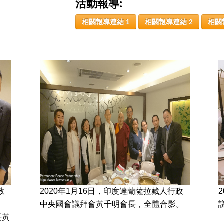
活動報導:
相關報導連結 1
相關報導連結 2
相關
政
2020年1月16日，印度達蘭薩拉藏人行政
中央國會議拜會黃千明會長，全體合影。
長黃