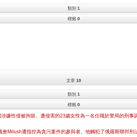
類別
1
標籤
0
文章
10
類別
1
標籤
0
因涉嫌性侵被拘留。遭侵害的23歲女性為一名任職於警局的刑
會Milush遭指控為貪污案件的參與者。他觸犯了俄羅斯聯邦刑法