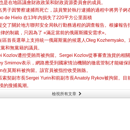
成員, 也是在地區議會財政政策和財政資源委員會的成員。
名男子因警察逮捕而死亡，該員警於執行逮捕的過程中將男子銬
de Hielo 在13年內損失了220平方公里面積
提交了關於地方聯邦安全局執行勤務過程的調查報告。根據報告
律的制裁，只因為了 «滿足當前的俄羅斯國安需求»。
區首長選舉上支持統一俄羅斯黨的候選人Oleg Kozhemyak
產黨和無黨籍的議員。
i Kozlov遭控受賄而被拘留。Sergei Kozlov從事審查
ey Smirnov表示，網路應受到國家情治機關的徹底管制才能
hlupin在莫斯科被拘留。該官員被指控收受賄賂。
副市長Sergei Yurin和前副市長Anatoly Rykov被拘
規模的搜捕風潮。
檢視所有文章