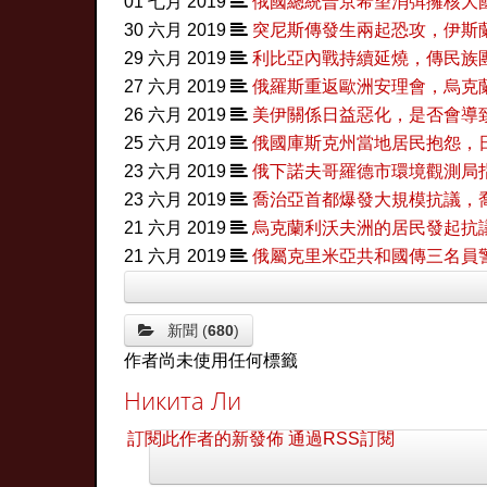
01 七月 2019
俄國總統普京希望消弭擁核大
30 六月 2019
突尼斯傳發生兩起恐攻，伊斯蘭國
29 六月 2019
利比亞內戰持續延燒，傳民族
27 六月 2019
俄羅斯重返歐洲安理會，烏克
26 六月 2019
美伊關係日益惡化，是否會導致
25 六月 2019
俄國庫斯克州當地居民抱怨，
23 六月 2019
俄下諾夫哥羅德市環境觀測局
23 六月 2019
喬治亞首都爆發大規模抗議，
21 六月 2019
烏克蘭利沃夫洲的居民發起抗
21 六月 2019
俄屬克里米亞共和國傳三名員
新聞 (
680
)
作者尚未使用任何標籤
Никита Ли
訂閱此作者的新發佈
通過RSS訂閱