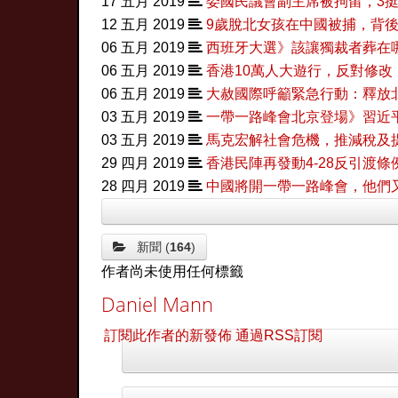
17 五月 2019
委國民議會副主席被拘留，3
12 五月 2019
9歲脫北女孩在中國被捕，背後
06 五月 2019
西班牙大選》該讓獨裁者葬在
06 五月 2019
香港10萬人大遊行，反對修改
06 五月 2019
大赦國際呼籲緊急行動：釋放
03 五月 2019
一帶一路峰會北京登場》習近
03 五月 2019
馬克宏解社會危機，推減稅及
29 四月 2019
香港民陣再發動4-28反引渡條
28 四月 2019
中國將開一帶一路峰會，他們
新聞 (
164
)
作者尚未使用任何標籤
Daniel Mann
訂閱此作者的新發佈
通過RSS訂閱