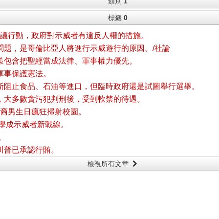
類別
1
標籤
0
抗議行動，政府對示威者有違反人權的措施。
問題，是哥倫比亞人將進行示威遊行的原因。/社論
策包含把聖經當成法律、軍事權力優先。
軍事保護憲法。
斯阻止食品、石油等進口，但臨時政府還是試圖舉行選舉。
，大多數貪污犯判刑後，受到軟禁的待遇。
歲亞裔男生日瘋狂掃射校園。
大學成示威者新戰線。
。
川普已承認行賄。
檢視所有文章