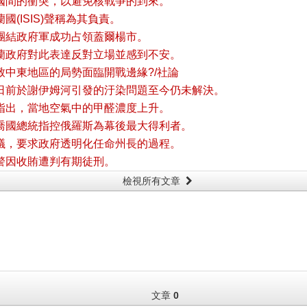
國間的衝突，以避免核戰爭的到來。
(ISIS)聲稱為其負責。
團結政府軍成功占領蓋爾楊市。
蘭政府對此表達反對立場並感到不安。
中東地區的局勢面臨開戰邊緣?/社論
日前於謝伊姆河引發的汙染問題至今仍未解決。
指出，當地空氣中的甲醛濃度上升。
喬國總統指控俄羅斯為幕後最大得利者。
議，要求政府透明化任命州長的過程。
警因收賄遭判有期徒刑。
檢視所有文章
文章
0