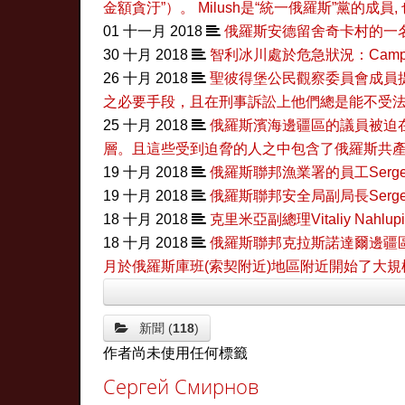
金額貪汙”）。 Milush是“統一俄羅斯”黨的
01 十一月 2018
俄羅斯安德留舍奇卡村的一
30 十月 2018
智利冰川處於危急狀況：Campo 
26 十月 2018
聖彼得堡公民觀察委員會成員
之必要手段，且在刑事訴訟上他們總是能不受法
25 十月 2018
俄羅斯濱海邊疆區的議員被迫在
層。且這些受到迫脅的人之中包含了俄羅斯共
19 十月 2018
俄羅斯聯邦漁業署的員工Serge
19 十月 2018
俄羅斯聯邦安全局副局長Serg
18 十月 2018
克里米亞副總理Vitaliy Na
18 十月 2018
俄羅斯聯邦克拉斯諾達爾邊疆區索契
月於俄羅斯庫班(索契附近)地區附近開始了大
新聞 (
118
)
作者尚未使用任何標籤
Сергей Смирнов