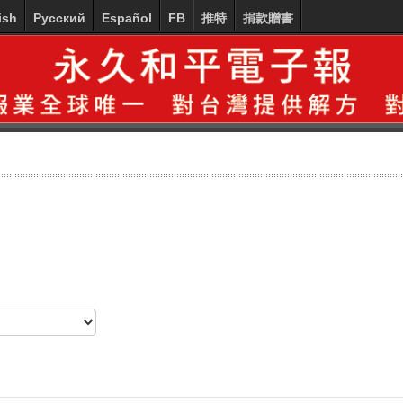
ish
Русский
Español
FB
推特
捐款贈書