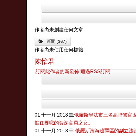
作者尚未創建任何文章
新聞 (
367
)
作者尚未使用任何標籤
陳怡君
訂閱此作者的新發佈
通過RSS訂閱
01 十一月 2018
​俄羅斯烏法市三名高階警官
擔任要職的資深官員之女。
01 十一月 2018
俄羅斯濱海邊疆區的副立法議