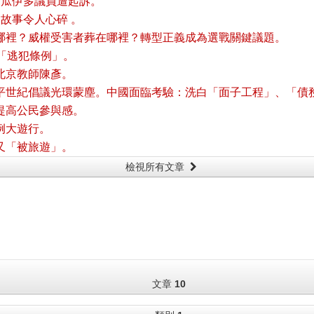
挺瓜伊多議員遭起訴。
故事令人心碎 。
哪裡？威權受害者葬在哪裡？轉型正義成為選戰關鍵議題。
「逃犯條例」。
北京教師陳彥。
平世紀倡議光環蒙塵。中國面臨考驗：洗白「面子工程」、「債
提高公民參與感。
例大遊行。
又「被旅遊」。
檢視所有文章
文章
10