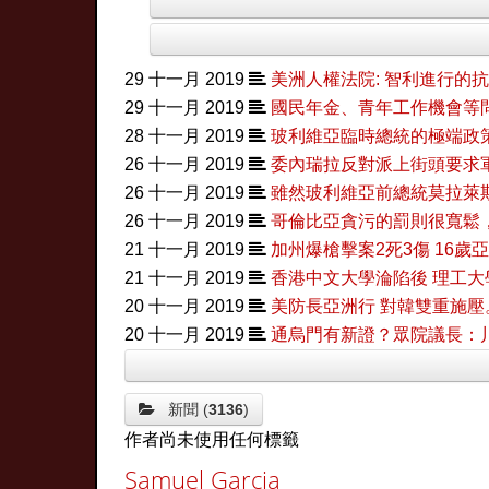
29 十一月 2019
美洲人權法院: 智利進行的
29 十一月 2019
國民年金、青年工作機會等
28 十一月 2019
玻利維亞臨時總統的極端政
26 十一月 2019
委內瑞拉反對派上街頭要求
26 十一月 2019
雖然玻利維亞前總統莫拉萊
26 十一月 2019
哥倫比亞貪污的罰則很寬鬆
21 十一月 2019
加州爆槍擊案2死3傷 16
21 十一月 2019
香港中文大學淪陷後 理工
20 十一月 2019
美防長亞洲行 對韓雙重施壓
20 十一月 2019
通烏門有新證？眾院議長：
新聞 (
3136
)
作者尚未使用任何標籤
Samuel Garcia