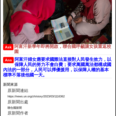
阿富汗新學年即將開啟，聯合國呼籲讓女孩重返校
Ask
園
阿富汗婦女應要求國際法直接對人民發生效力，以
Ans
保障人民的努力不會白費；要求萬國萬法都構成國
內法的一部分，人民可以擇優援用，以保障人權的基本
標準不落後他國一天。
新聞來源
原新聞連結
https://news.un.org/zh/story/2023/03/1116362
原新聞出處
聯合國新聞
原新聞作者