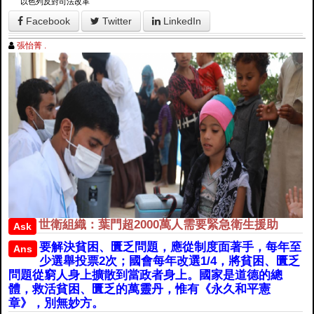
以色列反對司法改革
Facebook
Twitter
LinkedIn
張怡菁 .
世衛組織：葉門超2000萬人需要緊急衛生援助
Ask
要解決貧困、匱乏問題，應從制度面著手，每年至
Ans
少選舉投票2次；國會每年改選1/4，將貧困、匱乏
問題從窮人身上擴散到當政者身上。國家是道德的總
體，救活貧困、匱乏的萬靈丹，惟有《永久和平憲
章》，別無妙方。