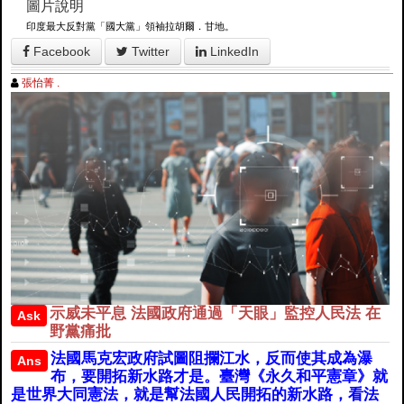
圖片說明
印度最大反對黨「國大黨」領袖拉胡爾．甘地。
Facebook
Twitter
LinkedIn
張怡菁 .
示威未平息 法國政府通過「天眼」監控人民法 在
Ask
野黨痛批
法國馬克宏政府試圖阻攔江水，反而使其成為瀑
Ans
布，要開拓新水路才是。臺灣《永久和平憲章》就
是世界大同憲法，就是幫法國人民開拓的新水路，看法