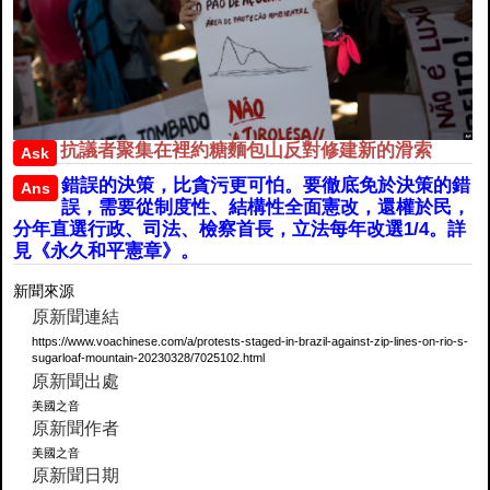
抗議者聚集在裡約糖麵包山反對修建新的滑索
Ask
錯誤的決策，比貪污更可怕。要徹底免於決策的錯
Ans
誤，需要從制度性、結構性全面憲改，還權於民，
分年直選行政、司法、檢察首長，立法每年改選1/4。詳
見《永久和平憲章》。
新聞來源
原新聞連結
https://www.voachinese.com/a/protests-staged-in-brazil-against-zip-lines-on-rio-s-
sugarloaf-mountain-20230328/7025102.html
原新聞出處
美國之音
原新聞作者
美國之音
原新聞日期