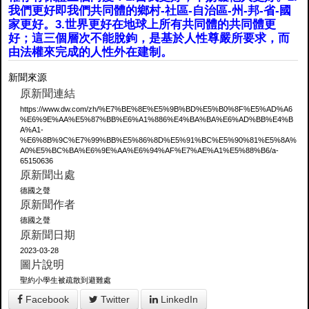
我們更好即我們共同體的鄉村-社區-自治區-州-邦-省-國
家更好。3.世界更好在地球上所有共同體的共同體更
好；這三個層次不能脫鉤，是基於人性尊嚴所要求，而
由法權來完成的人性外在建制。
新聞來源
原新聞連結
https://www.dw.com/zh/%E7%BE%8E%E5%9B%BD%E5%B0%8F%E5%AD%A6
%E6%9E%AA%E5%87%BB%E6%A1%886%E4%BA%BA%E6%AD%BB%E4%B
A%A1-
%E6%8B%9C%E7%99%BB%E5%86%8D%E5%91%BC%E5%90%81%E5%8A%
A0%E5%BC%BA%E6%9E%AA%E6%94%AF%E7%AE%A1%E5%88%B6/a-
65150636
原新聞出處
德國之聲
原新聞作者
德國之聲
原新聞日期
2023-03-28
圖片說明
聖約小學生被疏散到避難處
Facebook
Twitter
LinkedIn