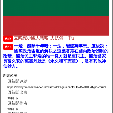
立陶宛小國大戰略 力抗俄「中」
Ask
一燈，能除千年暗；一法，能破萬年患。盧梭說：
Ans
國際政治困境的解決之道應著落在國內政治體制的
改變。醫治民主弊端的唯一良方就是更民主、醫治國家
長富久安的萬靈丹就是《永久和平憲章》，沒有其他神
仙妙方。
新聞來源
原新聞連結
https://www.ydn.com.tw/news/newsInsidePage?chapterID=1573105&type=forum
原新聞出處
青年日報
原新聞作者
青年日報