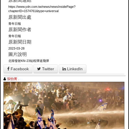
原新聞連結
https://www.ydn.com.tw/news/newsInsidePage?
chapterID=1574761&type=universal
原新聞出處
青年日報
原新聞作者
青年日報
原新聞日期
2023-03-28
圖片說明
北韓發射KN-23短程彈道飛彈
Facebook
Twitter
LinkedIn
張怡菁 .