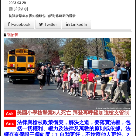
2023-03-29
圖片說明
抗議者聚集在裡約糖麵包山反對修建新的滑索
Facebook
Twitter
LinkedIn
張怡菁 .
美國小學槍擊案6人死亡 拜登再呼籲加強槍支管制
Ask
法律與槍枝政策衝突，解決之道，要落實法權，包
Ans
括一切權利、權力及法律及萬教的原則或依據。法
權存有保證三個向度：1.自我更好，不妨礙他人更好。2.