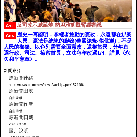
反司改示威延燒 納坦雅胡擬暫緩審議
Ask
歷史一再證明，掌權者推動的憲改，永遠都在綁架
Ans
人民。憲法是總統的腳鐐(美國總統-傑佛遜)，不是
人民的枷鎖。以色列需要全面憲改，還權於民，分年直
選行政、司法、檢察首長，立法每年改選1/4。詳見《永
久和平憲章》。
新聞來源
原新聞連結
https://news.ltn.com.tw/news/world/paper/1574466
原新聞出處
自由時報
原新聞作者
自由時報
原新聞日期
2023-03-28
圖片說明