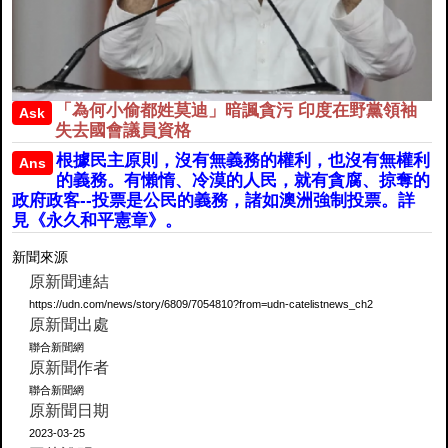
「為何小偷都姓莫迪」暗諷貪污 印度在野黨領袖
Ask
失去國會議員資格
根據民主原則，沒有無義務的權利，也沒有無權利
Ans
的義務。有懶惰、冷漠的人民，就有貪腐、掠奪的
政府政客--投票是公民的義務，諸如澳洲強制投票。詳
見《永久和平憲章》。
新聞來源
原新聞連結
https://udn.com/news/story/6809/7054810?from=udn-catelistnews_ch2
原新聞出處
聯合新聞網
原新聞作者
聯合新聞網
原新聞日期
2023-03-25