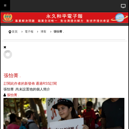
首頁
電子報
博客
張怡菁 .
張怡菁 .
訂閱此作者的新發佈
通過RSS訂閱
張怡菁 .尚未設置他的個人簡介
張怡菁 .