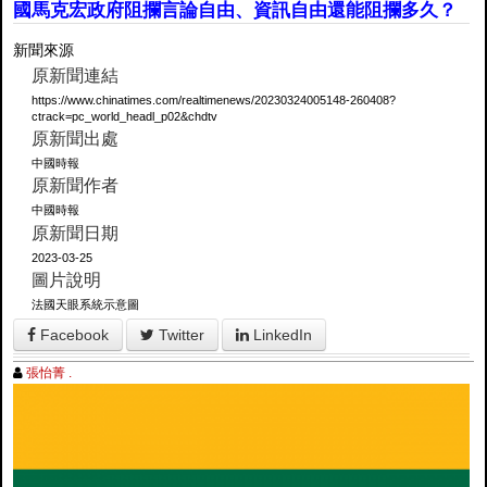
國馬克宏政府阻攔言論自由、資訊自由還能阻攔多久？
新聞來源
原新聞連結
https://www.chinatimes.com/realtimenews/20230324005148-260408?
ctrack=pc_world_headl_p02&chdtv
原新聞出處
中國時報
原新聞作者
中國時報
原新聞日期
2023-03-25
圖片說明
法國天眼系統示意圖
Facebook
Twitter
LinkedIn
張怡菁 .