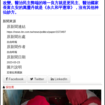
改變。醫治民主弊端的唯一良方就是更民主、醫治國家
長富久安的萬靈丹就是《永久和平憲章》，沒有其他神
仙妙方。
新聞來源
原新聞連結
https://news.ltn.com.tw/news/politics/paper/1573497
原新聞出處
自由時報
原新聞作者
自由時報
原新聞日期
2023-03-23
圖片說明
宏都拉斯國旗
Facebook
Twitter
LinkedIn
張怡菁 .