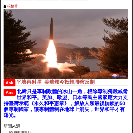
張怡菁 .
平壤再射彈 美航艦今抵韓聯演反制
Ask
北韓只是專制政體的冰山一角，根除專制獨裁威脅
Ans
世界和平。美加、歐盟、日本等民主國家應大力支
持臺灣示範《永久和平憲章》，解放人類最後枷鎖的50
個專制國家，讓專制體制在地球上消失，世界和平才有
曙光。
新聞來源