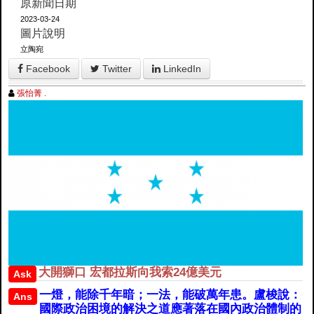
原新聞日期
2023-03-24
圖片說明
立陶宛
Facebook
Twitter
LinkedIn
張怡菁 .
大開獅口 宏都拉斯向我索24億美元
Ask
一燈，能除千年暗；一法，能破萬年患。盧梭說：
Ans
國際政治困境的解決之道應著落在國內政治體制的