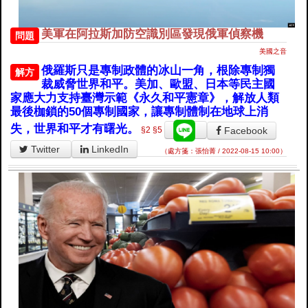
美軍在阿拉斯加防空識別區發現俄軍偵察機
問題
美國之音
俄羅斯只是專制政體的冰山一角，根除專制獨
解方
裁威脅世界和平。美加、歐盟、日本等民主國
家應大力支持臺灣示範《永久和平憲章》，解放人類
最後枷鎖的50個專制國家，讓專制體制在地球上消
失，世界和平才有曙光。
Facebook
§2
§5
Twitter
LinkedIn
（處方箋：張怡菁 / 2022-08-15 10:00）