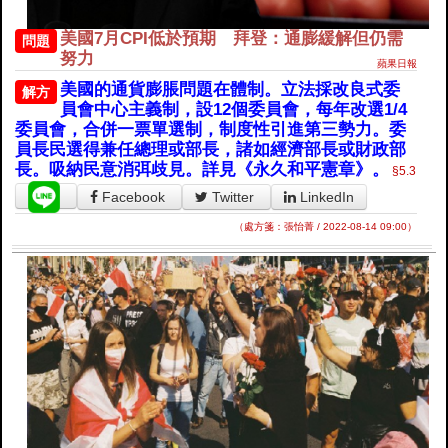
美國7月CPI低於預期 拜登：通膨緩解但仍需
問題
努力
蘋果日報
美國的通貨膨脹問題在體制。立法採改良式委
解方
員會中心主義制，設12個委員會，每年改選1/4
委員會，合併一票單選制，制度性引進第三勢力。委
員長民選得兼任總理或部長，諸如經濟部長或財政部
長。吸納民意消弭歧見。詳見《永久和平憲章》。
§5.3
Facebook
Twitter
LinkedIn
（處方箋：張怡菁 / 2022-08-14 09:00）