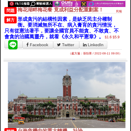
梅花湖畔梅花餐 竟成利益分配重劃案！
問題
民報
形成貪污的結構性因素，是缺乏民主分權制
解方
衡。要消滅無所不在、病入膏肓的貪污情況，
只有從憲法著手，要讓全國官員不能貪、不敢貪、不
會貪的治國萬靈丹，就看《永久和平憲章》。
§1.6
§5.9
Facebook
Twitter
LinkedIn
（處方箋：張怡菁 / 2022-08-11 09:00）
台海危機中的重大轉機 – 社論