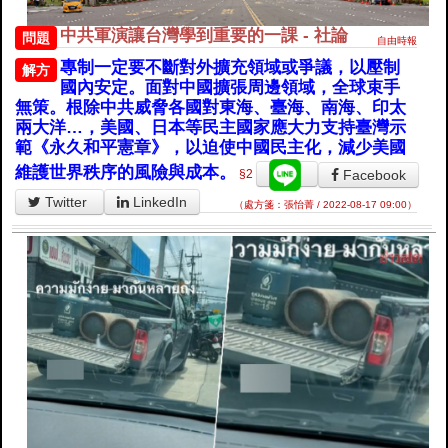
中共軍演讓台灣學到重要的一課 - 社論
問題
自由時報
專制一定要不斷對外擴充領域或爭議，以壓制
解方
國內安定。面對中國擴張周邊領域，全球束手
無策。根除中共威脅各國對東海、臺海、南海、印太
兩大洋…，美國、日本等民主國家應大力支持臺灣示
範《永久和平憲章》，以迫使中國民主化，減少美國
維護世界秩序的風險與成本。
Facebook
§2
Twitter
LinkedIn
（處方箋：張怡菁 / 2022-08-17 09:00）