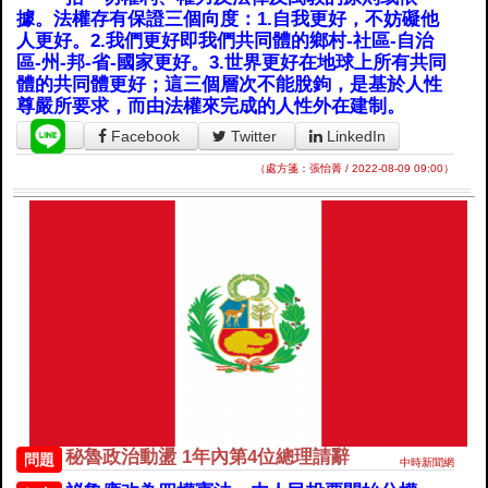
據。法權存有保證三個向度：1.自我更好，不妨礙他
人更好。2.我們更好即我們共同體的鄉村-社區-自治
區-州-邦-省-國家更好。3.世界更好在地球上所有共同
體的共同體更好；這三個層次不能脫鉤，是基於人性
尊嚴所要求，而由法權來完成的人性外在建制。
Facebook
Twitter
LinkedIn
（處方箋：張怡菁 / 2022-08-09 09:00）
秘魯政治動盪 1年內第4位總理請辭
問題
中時新聞網