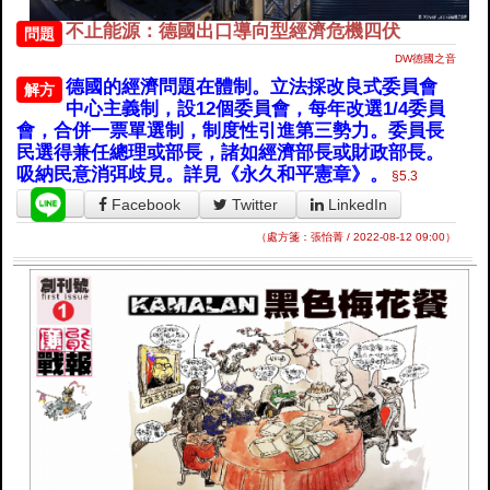
不止能源：德國出口導向型經濟危機四伏
問題
DW德國之音
德國的經濟問題在體制。立法採改良式委員會
解方
中心主義制，設12個委員會，每年改選1/4委員
會，合併一票單選制，制度性引進第三勢力。委員長
民選得兼任總理或部長，諸如經濟部長或財政部長。
吸納民意消弭歧見。詳見《永久和平憲章》。
§5.3
Facebook
Twitter
LinkedIn
（處方箋：張怡菁 / 2022-08-12 09:00）