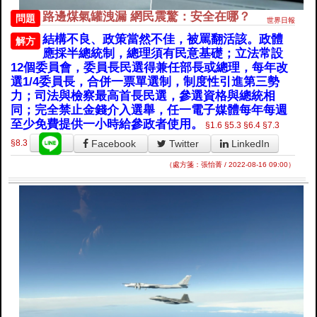
路邊煤氣罐洩漏 網民震驚：安全在哪？
問題
世界日報
結構不良、政策當然不佳，被罵翻活該。政體
解方
應採半總統制，總理須有民意基礎；立法常設
12個委員會，委員長民選得兼任部長或總理，每年改
選1/4委員長，合併一票單選制，制度性引進第三勢
力；司法與檢察最高首長民選，參選資格與總統相
同；完全禁止金錢介入選舉，任一電子媒體每年每週
至少免費提供一小時給參政者使用。
§1.6
§5.3
§6.4
§7.3
Facebook
Twitter
LinkedIn
§8.3
（處方箋：張怡菁 / 2022-08-16 09:00）