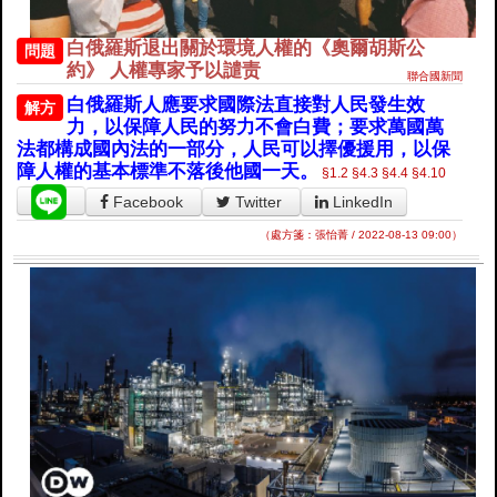
白俄羅斯退出關於環境人權的《奧爾胡斯公
問題
約》 人權專家予以譴责
聯合國新聞
白俄羅斯人應要求國際法直接對人民發生效
解方
力，以保障人民的努力不會白費；要求萬國萬
法都構成國內法的一部分，人民可以擇優援用，以保
障人權的基本標準不落後他國一天。
§1.2
§4.3
§4.4
§4.10
Facebook
Twitter
LinkedIn
（處方箋：張怡菁 / 2022-08-13 09:00）