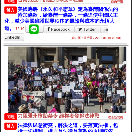
問題
自由時報
美國應將《永久和平憲章》定為臺灣關係法的
解方
附加條款，給臺灣一條路，一條迫使中國民主
化，減少美國維護世界秩序的風險與成本的永恆大
道。
Facebook
Twitter
§2.10
LinkedIn
（處方箋：張怡菁 / 2022-08-10 09:00）
力阻愛州墮胎禁令 維權者發起法律戰
問題
聯合新聞網
法律與民意衝突，解決之道，要落實法權，包
解方
括一切權利、權力及法律及萬教的原則或依