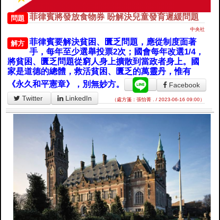
菲律賓將發放食物券 盼解決兒童發育遲緩問題
問題
中央社
菲律賓要解決貧困、匱乏問題，應從制度面著
解方
手，每年至少選舉投票2次；國會每年改選1/4，
將貧困、匱乏問題從窮人身上擴散到當政者身上。國
家是道德的總體，救活貧困、匱乏的萬靈丹，惟有
《永久和平憲章》，別無妙方。
Facebook
Twitter
LinkedIn
（處方箋：張怡菁 . / 2023-06-16 09:00）