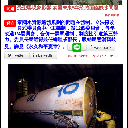
受聖嬰現象影響 泰國未來5年恐將面臨缺水問題
問題
聯合新聞網
泰國水資源總體規劃的問題在體制。立法採改
解方
良式委員會中心主義制，設12個委員會，每年
改選1/4委員會，合併一票單選制，制度性引進第三勢
力。委員長民選得兼任總理或部長，吸納民意消弭歧
見。詳見《永久和平憲章》。
Facebook
Twitter
LinkedIn
（處方箋：張怡菁 . / 2023-06-21 09:00）