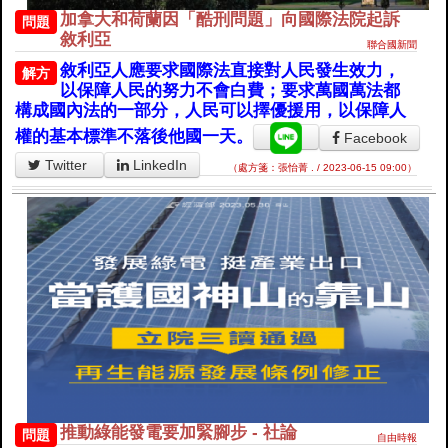
加拿大和荷蘭因「酷刑問題」向國際法院起訴
問題
敘利亞
聯合國新聞
敘利亞人應要求國際法直接對人民發生效力，
解方
以保障人民的努力不會白費；要求萬國萬法都
構成國內法的一部分，人民可以擇優援用，以保障人
權的基本標準不落後他國一天。
Facebook
Twitter
LinkedIn
（處方箋：張怡菁 . / 2023-06-15 09:00）
推動綠能發電要加緊腳步 - 社論
問題
自由時報