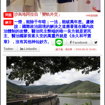
沙烏地阿拉伯「變軌外交」
問題
中時新聞網
一燈，能除千年暗；一法，能破萬年患。盧梭
解方
說：國際政治困境的解決之道應著落在國內政
治體制的改變。醫治民主弊端的唯一良方就是更民
主、醫治國家長富久安的萬靈丹就是《永久和平憲
章》，沒有其他神仙妙方。
Facebook
Twitter
LinkedIn
（處方箋：張怡菁 . / 2023-06-22 10:00）