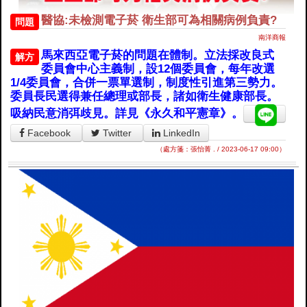
醫協:未檢測電子菸 衛生部可為相關病例負責?
問題
南洋商報
馬來西亞電子菸的問題在體制。立法採改良式
解方
委員會中心主義制，設12個委員會，每年改選
1/4委員會，合併一票單選制，制度性引進第三勢力。
委員長民選得兼任總理或部長，諸如衛生健康部長。
吸納民意消弭歧見。詳見《永久和平憲章》。
Facebook
Twitter
LinkedIn
（處方箋：張怡菁 . / 2023-06-17 09:00）