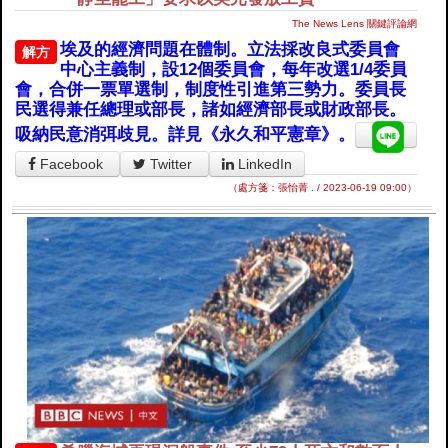
The News Lens 關鍵評論網
埃及的經濟問題在體制。立法採改良式委員會
解方
中心主義制，設12個委員會，每年改選1/4委員
會，合併一票單選制，制度性引進第三勢力。委員長
民選得兼任總理或部長，諸如經濟部長或財政部長。
吸納民意消弭歧見。詳見《永久和平憲章》。
Facebook
Twitter
LinkedIn
（處方箋：張怡菁 . / 2023-06-19 09:00）