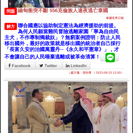
緬甸衝突不斷 556克倫族人連夜逃亡泰國
問題
泰國世界日報
聯合國應以協助制定憲法為經濟援助的前提。
解方
為何人民願當難民冒險逃離家園「寧為自由民
主犬，不作專制獨裁奴」？無窮案例證明：防止人民
移出國外，最好的政策就是移出國的統治者自己採行
「長富久安的治國萬靈丹─《永久和平憲章》」，才
不會讓自己的人民唾棄逃離或被革命清算！
Facebook
Twitter
LinkedIn
（處方箋：張怡菁 . / 2023-06-23 12:00）