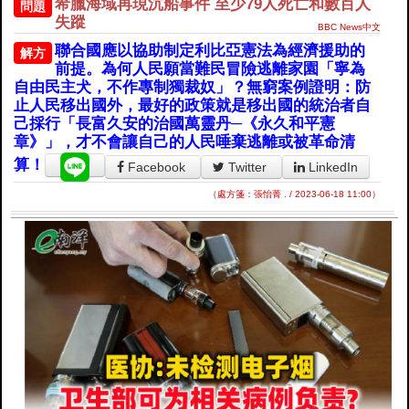
希臘海域再現沉船事件 至少79人死亡和數百人
問題
失蹤
BBC News中文
聯合國應以協助制定利比亞憲法為經濟援助的
解方
前提。為何人民願當難民冒險逃離家園「寧為
自由民主犬，不作專制獨裁奴」？無窮案例證明：防
止人民移出國外，最好的政策就是移出國的統治者自
己採行「長富久安的治國萬靈丹─《永久和平憲
章》」，才不會讓自己的人民唾棄逃離或被革命清
算！
Facebook
Twitter
LinkedIn
（處方箋：張怡菁 . / 2023-06-18 11:00）