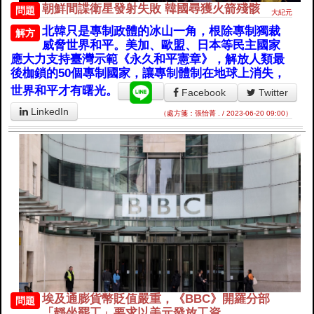
朝鮮間諜衛星發射失敗 韓國尋獲火箭殘骸
問題
大紀元
北韓只是專制政體的冰山一角，根除專制獨裁
解方
威脅世界和平。美加、歐盟、日本等民主國家
應大力支持臺灣示範《永久和平憲章》，解放人類最
後枷鎖的50個專制國家，讓專制體制在地球上消失，
世界和平才有曙光。
Facebook
Twitter
LinkedIn
（處方箋：張怡菁 . / 2023-06-20 09:00）
埃及通膨貨幣貶值嚴重，《BBC》開羅分部
問題
「靜坐罷工」要求以美元發放工資