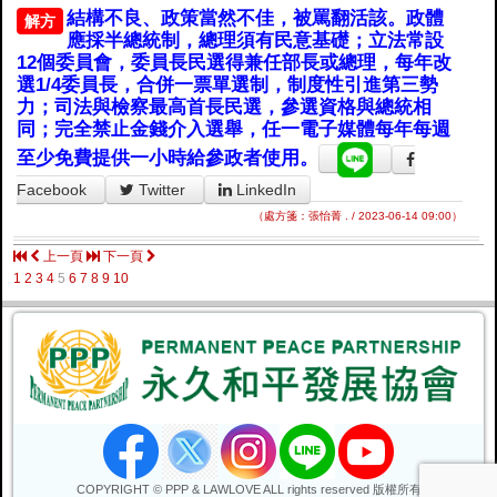
結構不良、政策當然不佳，被罵翻活該。政體
解方
應採半總統制，總理須有民意基礎；立法常設
12個委員會，委員長民選得兼任部長或總理，每年改
選1/4委員長，合併一票單選制，制度性引進第三勢
力；司法與檢察最高首長民選，參選資格與總統相
同；完全禁止金錢介入選舉，任一電子媒體每年每週
至少免費提供一小時給參政者使用。
Facebook
Twitter
LinkedIn
（處方箋：張怡菁 . / 2023-06-14 09:00）
上一頁
下一頁
1
2
3
4
5
6
7
8
9
10
COPYRIGHT © PPP & LAWLOVE ALL rights reserved 版權所有