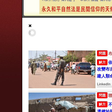
問題
解方
改變布
建人類
LinkedIn
問題
解方
還權於