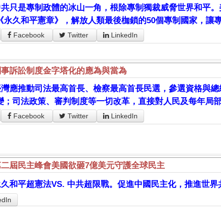
中共只是專制政體的冰山一角，根除專制獨裁威脅世界和平。
《永久和平憲章》，解放人類最後枷鎖的50個專制國家，讓
Facebook
Twitter
LinkedIn
刑事訴訟制度金字塔化的應為與當為
臺灣應推動司法最高首長、檢察最高首長民選，參選資格與總
變；司法政策、審判制度等一切改革，直接對人民及每年局
Facebook
Twitter
LinkedIn
第二屆民主峰會美國欲砸7億美元守護全球民主
永久和平超憲法VS. 中共超限戰。促進中國民主化，推進世界
edIn