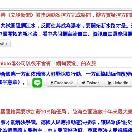
香港《立場新聞》被指煽動案控方完成盤問，辯方質疑控方問
中共試圖阻攔江水，反而使其成為瀑布，要開拓新水路才是。
中國開拓的新水路，看中共阻攔言論自由、資訊自由還能阻
edIn
Uniqlo母公司以後不會有「緬甸製造」的衣服
聯合國應一方面依殘害人群罪採取行動、一方面協助緬甸改變
和平憲章》。
Facebook
Twitter
LinkedIn
德國運輸業要求加薪10％陷僵局， 陸海空面臨數十年來最大
選票才能解決爭議。德國人民應推動憲法標準，讓民眾多進投
化為選票讓人民做主，由人民管好政府。萬國萬法人民得擇