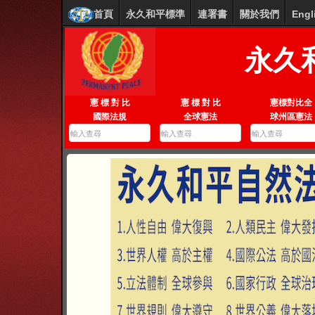
首頁
永久和平標準
連署書
關於我們
Engl
永久
憲 標 對 比
憲 標 對 比
憲標對比全
國際法規
全球憲法
球州區憲法