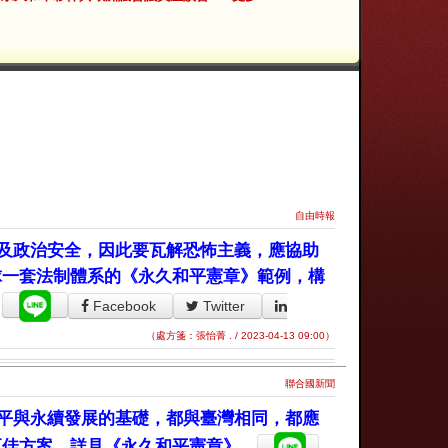
自由時報
及政治安全，因此要瓦解恐怖主義，應協助
球一套法制體系的《永久和平憲章》範例，構
。
Facebook
Twitter
（處方箋：張怡菁 . / 2023-04-13 09:00）
聯合國新聞
平與永續發展的基礎，都與臺灣相同，都應
更佳方案。詳見《永久和平憲章》。