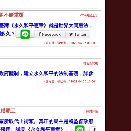
題不斷重覆
VOA美國之音
臺灣《永久和平憲章》就是世界大同憲法，
攔多久？
Facebook
Twitter
（處方箋：張怡菁 . / 2023-04-06 09:00）
聯合新聞網
政府體制，建立永久和平的法制基礎，詳參
（處方箋：張怡菁 . / 2023-04-05 10:00）
規模罷工
關鍵評論
票所取代上街頭。真正的民主是將監督政府
優援用。詳見《永久和平憲章》。