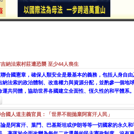
布吉納法索村莊遭恐襲 至少44人喪生
依聯合國憲章，確保人類安全是最基本的義務，包括人身自由
吉納法索的政治體制、改進權力與資源分配，並酌參一個地
命運共同體，協助世界各國建立全面性、恆久性的和平體系
聯合國人道主義官員：「世界不能拋棄阿富汗人民」
不論是阿富汗、葉門、巴基斯坦或伊朗等等一切國家的永久和
民，著落於全面改變為每年二次選舉的民主憲政制度，沒有