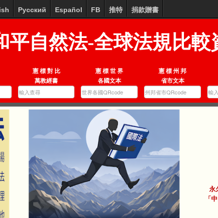
ish
Русский
Español
FB
推特
捐款贈書
和平自然法-全球法規比較
憲 標 對 比
憲 標 世 界
憲 標 州 邦
萬教經書
各國文本
省市文本
永
「中