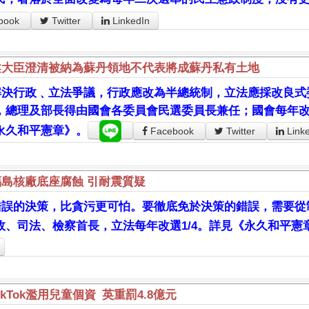
book
Twitter
LinkedIn
柔大臣澄清被納為蘇丹領地不代表將成蘇丹私有土地
解決行政﹑立法爭議，行政應改為半總統制，立法應採改良式
，總理及部長得由國會各委員會民選委員長兼任；國會每年改
永久和平憲章》。
Facebook
Twitter
Link
福島核廠底座腐蝕 引耐震質疑
錯誤的決策，比貪污更可怕。要徹底免於決策的錯誤，需要從
政、司法、檢察首長，立法每年改選1/4。詳見《永久和平憲
ikTok濫用兒童個資 英重罰4.8億元