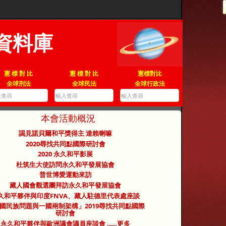
資料庫
憲 標 對 比
憲 標 對 比
憲標對比
全球刑法
全球民法
全球行政法
本會活動概況
謁見諾貝爾和平獎得主 達賴喇嘛
2020尋找共同點國際研討會
2020 永久和平影展
杜筑生大使訪問永久和平發展協會
普世博愛運動來訪
藏人國會觀選團拜訪永久和平發展協會
久和平夥伴與印度FNVA、藏人駐德里代表處座談
國民族問題與一國兩制架構」2019尋找共同點國際
研討會
永久和平夥伴與歐洲議會議員座談會
.....
更多