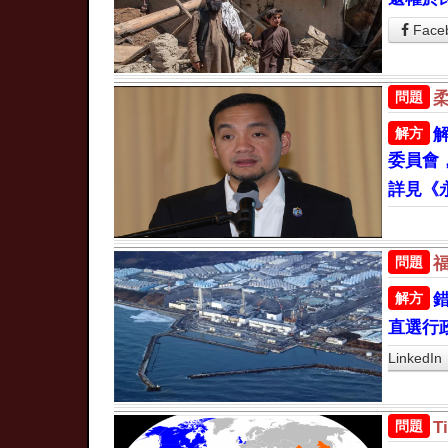
Face
問題
解方
委員會
詳見《
問題
解方
直選行
LinkedIn
問題
T