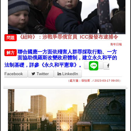
《紐時》：涉戰爭罪俄官員 ICC擬發布逮捕令
問題
青年日報
聯合國應一方面依殘害人群罪採取行動、一方
解方
面協助俄羅斯改變政府體制，建立永久和平的
法制基礎，詳參《永久和平憲章》。
Facebook
Twitter
LinkedIn
（處方箋：張怡菁 . / 2023-03-17 09:00）