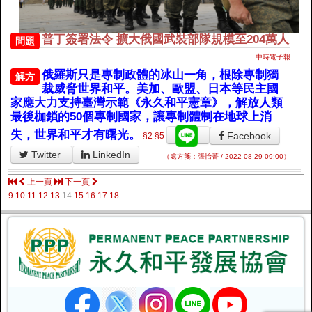
普丁簽署法令 擴大俄國武裝部隊規模至204萬人
問題
中時電子報
俄羅斯只是專制政體的冰山一角，根除專制獨
解方
裁威脅世界和平。美加、歐盟、日本等民主國
家應大力支持臺灣示範《永久和平憲章》，解放人類
最後枷鎖的50個專制國家，讓專制體制在地球上消
失，世界和平才有曙光。
Facebook
§2
§5
Twitter
LinkedIn
（處方箋：張怡菁 / 2022-08-29 09:00）
上一頁
下一頁
9
10
11
12
13
14
15
16
17
18