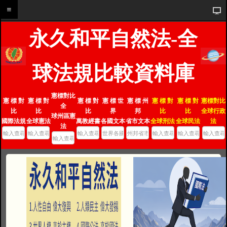
永久和平自然法-全
球法規比較資料庫
憲標對比
憲 標 對
憲 標 對
憲 標 對
憲 標 世
憲 標 州
憲 標 對
憲 標 對
憲標對比
全
比
比
比
界
邦
比
比
全球行政
球州區憲
國際法規
全球憲法
萬教經書
各國文本
省市文本
全球刑法
全球民法
法
法