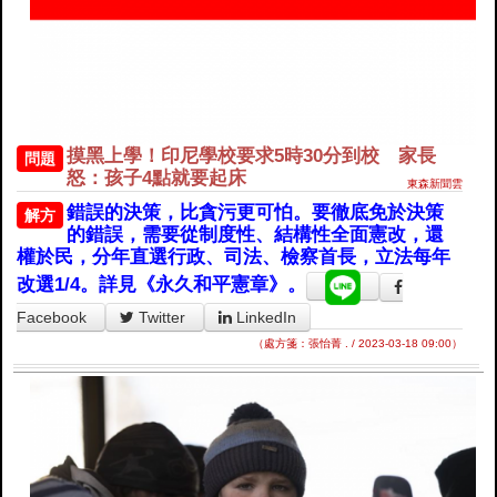
摸黑上學！印尼學校要求5時30分到校 家長
問題
怒：孩子4點就要起床
東森新聞雲
錯誤的決策，比貪污更可怕。要徹底免於決策
解方
的錯誤，需要從制度性、結構性全面憲改，還
權於民，分年直選行政、司法、檢察首長，立法每年
改選1/4。詳見《永久和平憲章》。
Facebook
Twitter
LinkedIn
（處方箋：張怡菁 . / 2023-03-18 09:00）