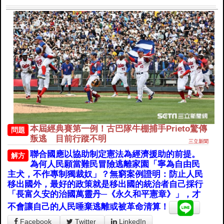
本屆經典賽第一例！古巴隊牛棚捕手Prieto驚傳
問題
叛逃 目前行蹤不明
三立新聞
聯合國應以協助制定憲法為經濟援助的前提。
解方
為何人民願當難民冒險逃離家園「寧為自由民
主犬，不作專制獨裁奴」？無窮案例證明：防止人民
移出國外，最好的政策就是移出國的統治者自己採行
「長富久安的治國萬靈丹─《永久和平憲章》」，才
不會讓自己的人民唾棄逃離或被革命清算！
Facebook
Twitter
LinkedIn