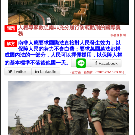
人權專家敦促南非充分履行防範酷刑的國際義
問題
務
聯合國新聞
南非人應要求國際法直接對人民發生效力，以
解方
保障人民的努力不會白費；要求萬國萬法都構
成國內法的一部分，人民可以擇優援用，以保障人權
的基本標準不落後他國一天。
Facebook
Twitter
LinkedIn
（處方箋：張怡菁 . / 2023-03-15 09:00）