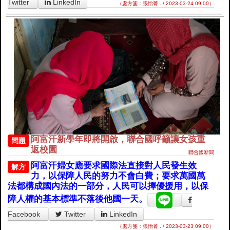
Twitter
LinkedIn
（處方箋：張怡菁 . / 2023-03-24 09:00）
阿富汗新學年即將開啟，聯合國呼籲讓女孩重
問題
返校園
聯合國新聞
阿富汗婦女應要求國際法直接對人民發生效
解方
力，以保障人民的努力不會白費；要求萬國萬
法都構成國內法的一部分，人民可以擇優援用，以保
障人權的基本標準不落後他國一天。
Facebook
Twitter
LinkedIn
（處方箋：張怡菁 . / 2023-03-23 09:00）