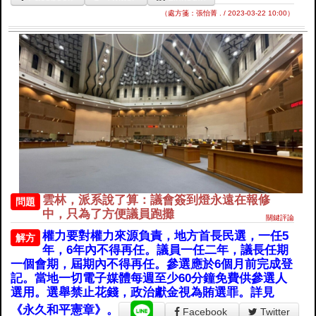
（處方箋：張怡菁 . / 2023-03-22 10:00）
雲林，派系說了算：議會簽到燈永遠在報修
問題
中，只為了方便議員跑攤
關鍵評論
權力要對權力來源負責，地方首長民選，一任5
解方
年，6年內不得再任。議員一任二年，議長任期
一個會期，屆期內不得再任。參選應於6個月前完成登
記。當地一切電子媒體每週至少60分鐘免費供參選人
選用。選舉禁止花錢，政治獻金視為賄選罪。詳見
《永久和平憲章》。
Facebook
Twitter