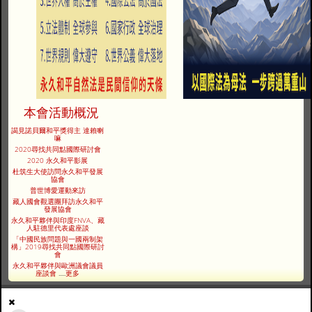
本會活動概況
謁見諾貝爾和平獎得主 達賴喇
嘛
2020尋找共同點國際研討會
2020 永久和平影展
杜筑生大使訪問永久和平發展
協會
普世博愛運動來訪
藏人國會觀選團拜訪永久和平
發展協會
永久和平夥伴與印度FNVA、藏
人駐德里代表處座談
「中國民族問題與一國兩制架
構」2019尋找共同點國際研討
會
永久和平夥伴與歐洲議會議員
座談會
.....
更多