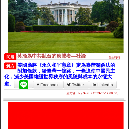
莫淪為中共亂台的應聲者—社論
問題
自由時報
美國應將《永久和平憲章》定為臺灣關係法的
解方
附加條款，給臺灣一條路，一條迫使中國民主
化，減少美國維護世界秩序的風險與成本的永恆大
道。
Facebook
Twitter
LinkedIn
（處方箋：Ivy Smith / 2023-03-19 09:00）