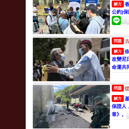
解方
公約)
問題
解方
改變尼
命運共
問題
解方
保證人
章》。