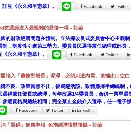
。詳見《永久和平憲章》。
Facebook
Twitter
ed抗通膨進入最艱難的最後一哩 - 社論
美國的財政經濟問題在體制。立法採改良式委員會中心主義制，
選制，制度性引進第三勢力。委員長民選得兼任總理或部長
見《永久和平憲章》。
Facebook
Twitter
韓國陷入「蕭條型增長」泥潭，必須刺激內需、填補出口空白
結構不良、政策當然不佳，被罵翻活該。政體應採半總統制，
民選得兼任部長或總理，每年改選1/4委員長，合併一票單
，參選資格與總統相同；完全禁止金錢介入選舉，任一電子
Facebook
Twitter
LinkedIn
取消「黑碼」健康申報 免拖經濟復甦後腿 - 社論