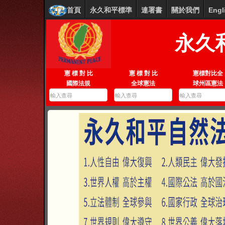
首頁
永久和平標準
連署書
關於我們
Engl
永久
憲 標 對 比
憲 標 對 比
憲標對比全
國際法規
全球憲法
球州區憲法