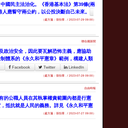
中國民主法治化。《香港基本法》第39條(兩
港人應誓守兩公約，以公投決斷自己未來。
（處方箋：張怡菁 . / 2023-07-29 09:00）
聯合國新聞
及政治安全，因此要瓦解恐怖主義，應協助
法制體系的《永久和平憲章》範例，構建人類
Facebook
Twitter
LinkedIn
（處方箋：張怡菁 . / 2023-07-28 09:00）
自由時報
有的公職人員在其執掌權責範圍內都是行憲
實，抵抗就是人民的義務。詳見《永久和平憲
（處方箋：張怡菁 . / 2023-07-27 09:00）