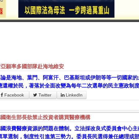
肯亞願率多國部隊赴海地維安
不論是海地、葉門、阿富汗、巴基斯坦或伊朗等等一切國家的
應還權於民，著落於全面改變為每年二次選舉的民主憲政制
Facebook
Twitter
LinkedIn
德國衛生部長欲禁止投資者購買醫療機構
德國浪費醫療資源的問題在體制。立法採改良式委員會中心主義
票單選制，制度性引進第三勢力。委員長民選得兼任總理或