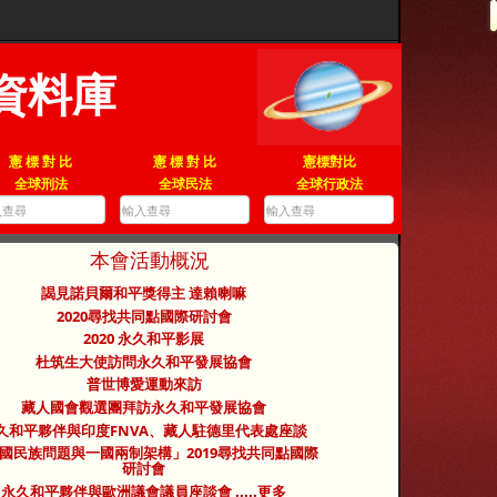
資料庫
憲 標 對 比
憲 標 對 比
憲標對比
全球刑法
全球民法
全球行政法
本會活動概況
謁見諾貝爾和平獎得主 達賴喇嘛
2020尋找共同點國際研討會
2020 永久和平影展
杜筑生大使訪問永久和平發展協會
普世博愛運動來訪
藏人國會觀選團拜訪永久和平發展協會
久和平夥伴與印度FNVA、藏人駐德里代表處座談
國民族問題與一國兩制架構」2019尋找共同點國際
研討會
永久和平夥伴與歐洲議會議員座談會
.....
更多