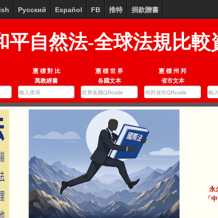
ish
Русский
Español
FB
推特
捐款贈書
和平自然法-全球法規比較
憲 標 對 比
憲 標 世 界
憲 標 州 邦
萬教經書
各國文本
省市文本
永
「中