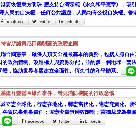
香港要恢復東方明珠-應支持台灣示範《永久和平憲章》，吸引
保障人民的自決權，任何公共議題，人民均有公投自決權。香
Facebook
Twitter
LinkedIn
古特雷斯譴責尼日爾明顯的政變企圖
依聯合國憲章，確保人類安全是最基本的義務，包括人身自由
日的政治體制、改進權力與資源分配，並酌參一個地球一套
同體，協助世界各國建立全面性、恆久性的和平體系。
從基隆祥豐營區爆炸事件，看見消防機關的行政怠惰
基於立憲全球化，行憲在地化，釋憲當代化，違憲究責化。所
，各負民事刑事責任；違憲究責無時效限制；當獨裁成為事
Facebook
Twitter
LinkedIn