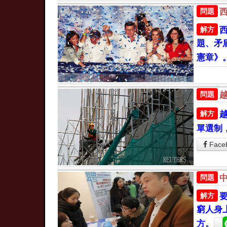
問題
解方
題、矛
憲章》
問題
解方
單選制
Face
問題
解方
窮人身
方。