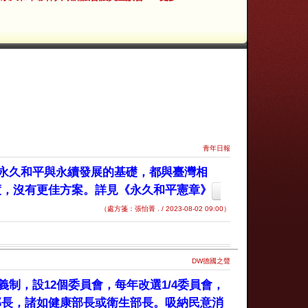
青年日報
永久和平與永續發展的基礎，都與臺灣相
度，沒有更佳方案。詳見《永久和平憲章》
（處方箋：張怡菁 . / 2023-08-02 09:00）
DW德國之聲
制，設12個委員會，每年改選1/4委員會，
部長，諸如健康部長或衛生部長。吸納民意消