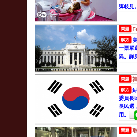
弭歧見
問題
F
解方
一票單
異。詳
問題
解方
委員長
長民選
用。
問題