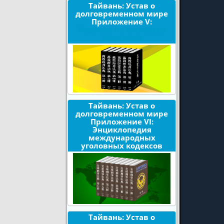
Тайвань: Устав о
долговременном мире
Приложение V:
Издания по мировым
религиям
Тайвань: Устав о
долговременном мире
Приложение VI:
Энциклопедия
международных
уголовных кодексов
Тайвань: Устав о