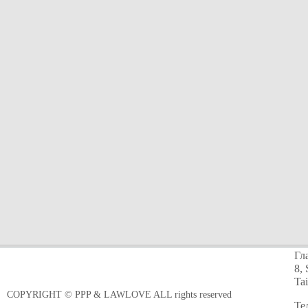
Гл
8, 
Ta
COPYRIGHT © PPP & LAWLOVE ALL rights reserved
Те