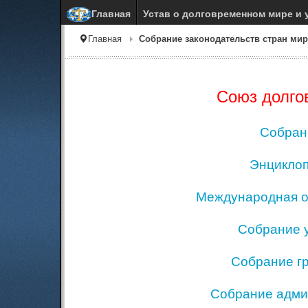
Главная
Устав о долговременном мире и 
Главная
Собрание законодательств стран ми
Союз долго
Собран
Энциклоп
Международная о
Собрание у
Собрание гр
Собрание адми