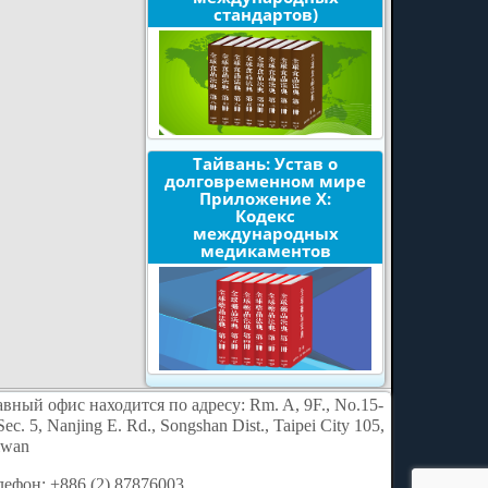
стандартов)
Тайвань: Устав о
долговременном мире
Приложение X:
Кодекс
международных
медикаментов
авный офис находится по адресу: Rm. A, 9F., No.15-
Sec. 5, Nanjing E. Rd., Songshan Dist., Taipei City 105,
iwan
лефон: +886 (2) 87876003