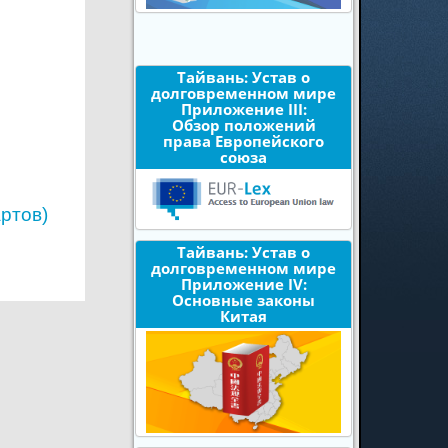
Тайвань: Устав о
долговременном мире
Приложение III:
Обзор положений
права Европейского
союза
ртов)
Тайвань: Устав о
долговременном мире
Приложение IV:
Основные законы
Китая