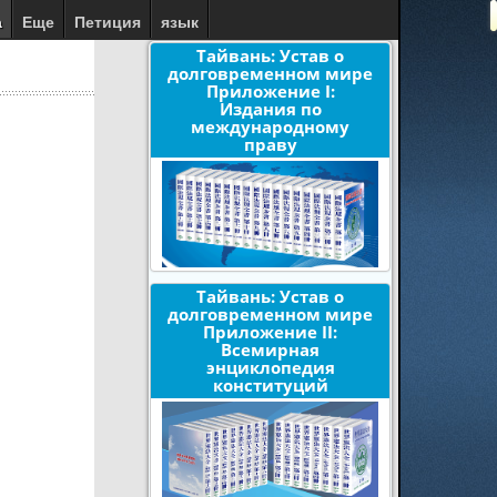
а
Еще
Петиция
язык
Тайвань: Устав о
долговременном мире
Приложение I:
Издания по
международному
праву
Тайвань: Устав о
долговременном мире
Приложение II:
Всемирная
энциклопедия
конституций