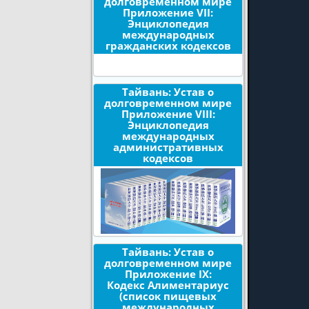
долговременном мире
Приложение VII:
Энциклопедия
международных
гражданских кодексов
Тайвань: Устав о
долговременном мире
Приложение VIII:
Энциклопедия
международных
административных
кодексов
Тайвань: Устав о
долговременном мире
Приложение IX:
Кодекс Алиментариус
(список пищевых
международных