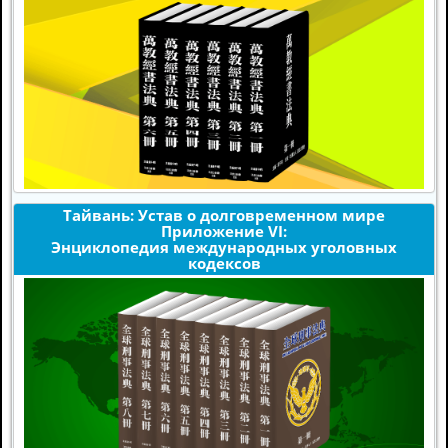
Тайвань: Устав о долговременном мире
Приложение VI:
Энциклопедия международных уголовных
кодексов