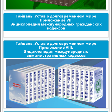
Тайвань: Устав о долговременном мире
Приложение VII:
Энциклопедия международных гражданских
кодексов
Тайвань: Устав о долговременном мире
Приложение VIII:
Энциклопедия международных
административных кодексов