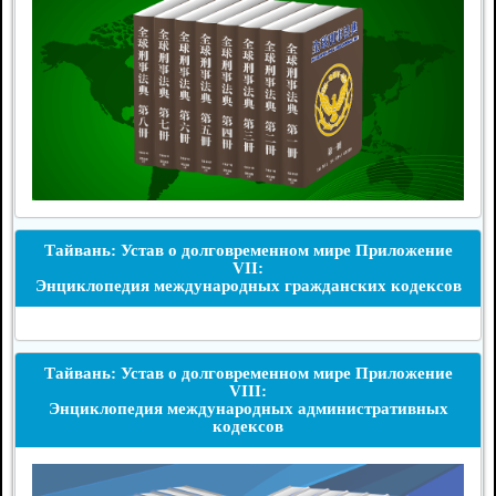
Тайвань: Устав о долговременном мире Приложение
VII:
Энциклопедия международных гражданских кодексов
Тайвань: Устав о долговременном мире Приложение
VIII:
Энциклопедия международных административных
кодексов