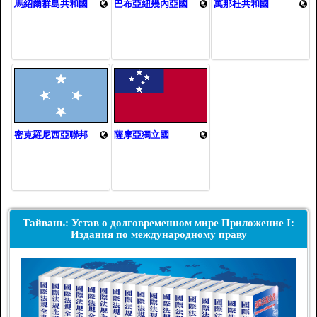
馬紹爾群島共和國
巴布亞紐幾內亞國
萬那杜共和國
密克羅尼西亞聯邦
薩摩亞獨立國
Тайвань: Устав о долговременном мире Приложение I:
Издания по международному праву