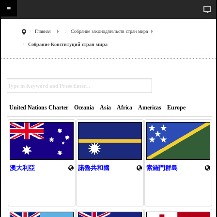
Главная
Собрание законодательств стран мира
Собрание Конституций стран мира
United Nations Charter
Oceania
Asia
Africa
Americas
Europe
澳大利亞
諾魯共和國
索羅門群島