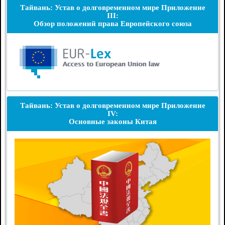
Тайвань: Устав о долговременном мире Приложение
III:
Обзор положений права Европейского союза
Тайвань: Устав о долговременном мире Приложение
IV:
Основные законы Китая