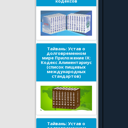
кодексов
Тайвань: Устав о
долговременном
мире Приложение IX:
Кодекс Алиментариус
(список пищевых
международных
стандартов)
Тайвань: Устав о