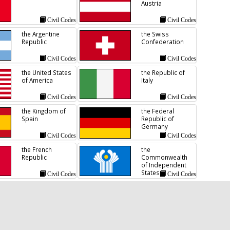
Austria
Civil Codes
Civil Codes
the Argentine
the Swiss
Republic
Confederation
Civil Codes
Civil Codes
the United States
the Republic of
of America
Italy
Civil Codes
Civil Codes
the Kingdom of
the Federal
Spain
Republic of
Germany
Civil Codes
Civil Codes
the French
the
Republic
Commonwealth
of Independent
States
Civil Codes
Civil Codes