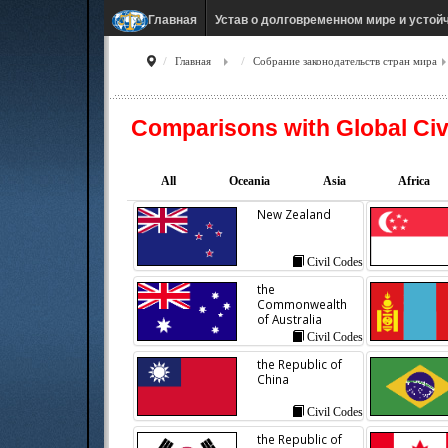
Устав о долговременном мире и устой
Главная
Главная
Собрание законодательств стран мира
Comparisons with Global Civ
All
Oceania
Asia
Africa
New Zealand
Civil Codes
the
Commonwealth
of Australia
Civil Codes
the Republic of
China
Civil Codes
the Republic of