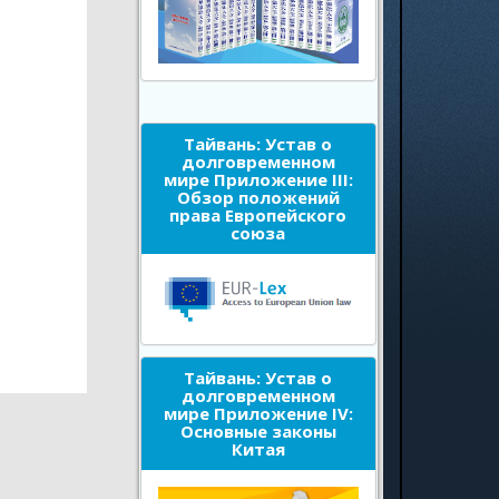
Тайвань: Устав о
долговременном
мире Приложение III:
Обзор положений
права Европейского
союза
Тайвань: Устав о
долговременном
мире Приложение IV:
Основные законы
Китая