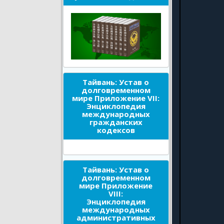
Тайвань: Устав о
долговременном
мире Приложение VII:
Энциклопедия
международных
гражданских
кодексов
Тайвань: Устав о
долговременном
мире Приложение
VIII:
Энциклопедия
международных
административных