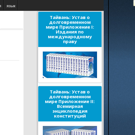
я
язык
Тайвань: Устав о
долговременном
мире Приложение I:
Издания по
международному
праву
Тайвань: Устав о
долговременном
мире Приложение II:
Всемирная
энциклопедия
конституций