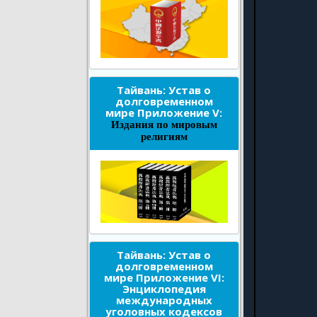
Тайвань: Устав о
долговременном
мире Приложение V:
Издания по мировым
религиям
Тайвань: Устав о
долговременном
мире Приложение VI:
Энциклопедия
международных
уголовных кодексов