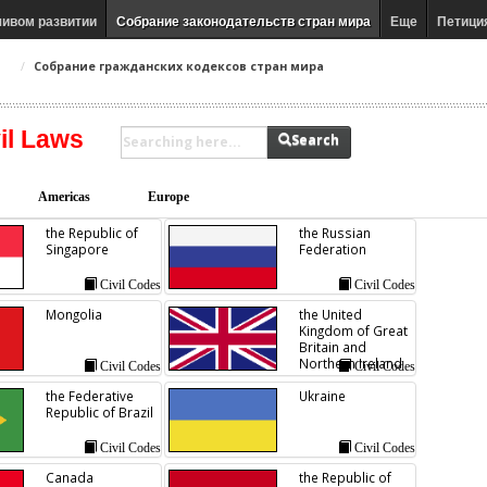
чивом развитии
Собрание законодательств стран мира
Еще
Петици
Собрание гражданских кодексов стран мира
il Laws
Search
Americas
Europe
the Republic of
the Russian
Singapore
Federation
Civil Codes
Civil Codes
Mongolia
the United
Kingdom of Great
Britain and
Northern Ireland
Civil Codes
Civil Codes
the Federative
Ukraine
Republic of Brazil
Civil Codes
Civil Codes
Canada
the Republic of