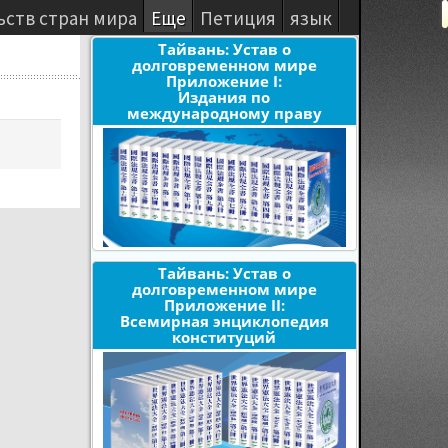
ьств стран мира
Еще
Петиция
язык
Тайвань: Устав о
долговременном мире
Приложение I:
Издания по
международному праву
Тайвань: Устав о
долговременном мире
Приложение II:
Всемирная энциклопедия
конституций