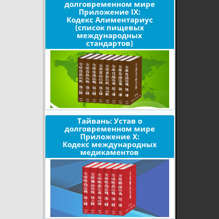
долговременном мире
Приложение IX:
Кодекс Алиментариус
(список пищевых
международных
стандартов)
Тайвань: Устав о
долговременном мире
Приложение X:
Кодекс международных
медикаментов