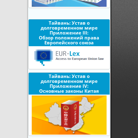
Тайвань: Устав о
долговременном мире
Приложение III:
Обзор положений права
Европейского союза
Тайвань: Устав о
долговременном мире
Приложение IV:
Основные законы Китая