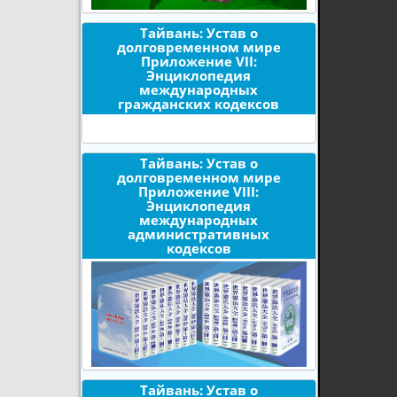
Тайвань: Устав о
долговременном мире
Приложение VII:
Энциклопедия
международных
гражданских кодексов
Тайвань: Устав о
долговременном мире
Приложение VIII:
Энциклопедия
международных
административных
кодексов
Тайвань: Устав о