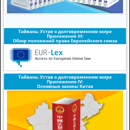
Тайвань: Устав о долговременном мире
Приложение III:
Обзор положений права Европейского союза
Тайвань: Устав о долговременном мире
Приложение IV:
Основные законы Китая