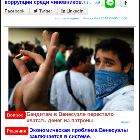
коррупции среди чиновников.
§1.6
§5.9
Facebook
Twitter
LinkedIn
（корреспондент：Никита Ли / 2019-06-05 08:00）
Бандитам в Венесуэле перестало
Вопрос
хватать денег на патроны
Лента
Экономическая проблема Венесуэлы
Решение
заключается в системе.