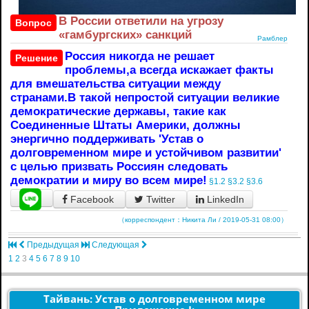
В России ответили на угрозу
Вопрос
«гамбургских» санкций
Рамблер
Россия никогда не решает
Решение
проблемы,а всегда искажает факты
для вмешательства ситуации между
странами.В такой непростой ситуации великие
демократические державы, такие как
Соединенные Штаты Америки, должны
энергично поддерживать 'Устав о
долговременном мире и устойчивом развитии'
с целью призвать Россиян следовать
демократии и миру во всем мире!
§1.2
§3.2
§3.6
Facebook
Twitter
LinkedIn
（корреспондент：Никита Ли / 2019-05-31 08:00）
Предыдущая
Следующая
1
2
3
4
5
6
7
8
9
10
Тайвань: Устав о долговременном мире