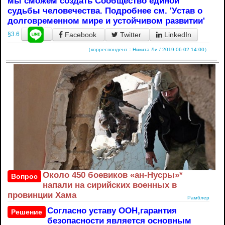
мы сможем создать Сообщество единой
судьбы человечества. Подробнее см. 'Устав о
долговременном мире и устойчивом развитии'
Facebook
Twitter
LinkedIn
§3.6
（корреспондент：Никита Ли / 2019-06-02 14:00）
Около 450 боевиков «ан-Нусры»*
Вопрос
напали на сирийских военных в
провинции Хама
Рамблер
Согласно уставу ООН,гарантия
Решение
безопасности является основным