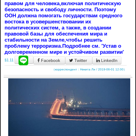
правом для человека,включая политическую
безопасность и свободу личности. Поэтому
ООН должна помогать государствам средного
востока в усовершенствовании их
политических систем, а также, в создании
правовой базы для обеспечения мира и
стабильности на Земле,чтобы решить
проблему терроризма.Подробнее см. 'Устав о
долговременном мире и устойчивом развитии'
Facebook
Twitter
LinkedIn
§1.11
（корреспондент：Никита Ли / 2019-06-01 12:00）