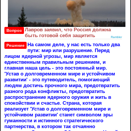
Лавров заявил, что Россия должна
Вопрос
быть готовой себя защитить
Rambler
На самом деле, у нас есть только два
Решение
пути: мир или разрушение. Перед
лицом ядерной угрозы, мир является
единственным правильным решением, и
главная наша цель - это постоянный мир.
'Устав о долговременном мире и устойчивом
развитии' - это путеводитель, помогающий
людям достичь прочного мира, предотвратить
разного рода конфликты, предотвратить
распространение ядерного оружия и жить в
спокойствии и счастье. Страна, которая
реализует 'Устав о долговременном мире и
устойчивом развитии' станет символом эры
гуманности и истинного стратегического
партнерства, в котором так отчаянно