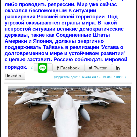
либо проводить репрессии. Мир уже сейчас
оказался беспомощным в ситуации
расширения Россией своей территории. Под
угрозой оказываются страны мира. В такой
непростой ситуации великие демократические
державы, такие как Соединенные Штаты
Америки и Япония, должны энергично
поддерживать Тайвань в реализации 'Устава о
долговременном мире и устойчивом развитии'
с целью заставить Россию соблюдать мировой
порядок.
Facebook
Twitter
§2
LinkedIn
（корреспондент：Никита Ли / 2019-06-07 08:00）