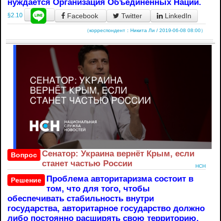
нуждается Организация Объединенных Наций.
Facebook
Twitter
LinkedIn
§2.10
（корреспондент：Никита Ли / 2019-06-08 08:00）
Сенатор: Украина вернёт Крым, если
Вопрос
станет частью России
НСН
Проблема авторитаризма состоит в
Решение
том, что для того, чтобы
обеспечивать стабильность внутри
государства, авторитарное государство должно
либо постоянно расширять свою территорию,