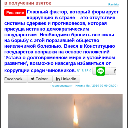
в получении взяток
Rambler
Главный фактор, который формирует
Решение
коррупцию в стране – это отсутствие
системы сдержек и противовесов, которая
присуща истинно демократическим
государствам. Необходимо бросить все силы
на борьбу с этой поразившей общество
неизлечимой болезнью. Внеся в Конституцию
государства поправки на основе положений
'Устава о долговременном мире и устойчивом
развитии', возможно навсегда избавиться от
коррупции среди чиновников.
§1.6
§5.9
Facebook
Twitter
LinkedIn
（корреспондент：Никита Ли / 2019-06-09 08:00）