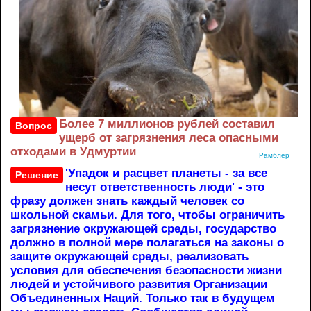
Более 7 миллионов рублей составил
Вопрос
ущерб от загрязнения леса опасными
отходами в Удмуртии
Рамблер
'Упадок и расцвет планеты - за все
Решение
несут ответственность люди' - это
фразу должен знать каждый человек со
школьной скамьи. Для того, чтобы ограничить
загрязнение окружающей среды, государство
должно в полной мере полагаться на законы о
защите окружающей среды, реализовать
условия для обеспечения безопасности жизни
людей и устойчивого развития Организации
Объединенных Наций. Только так в будущем