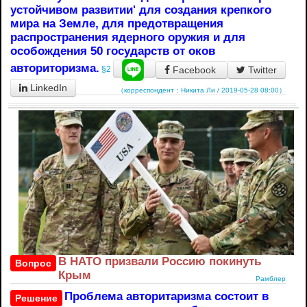
устойчивом развитии' для создания крепкого
мира на Земле, для предотвращения
распространения ядерного оружия и для
особождения 50 государств от оков
авториторизма.
Facebook
Twitter
§2
LinkedIn
（корреспондент：Никита Ли / 2019-05-28 08:00）
В НАТО призвали Россию покинуть
Вопрос
Крым
Рамблер
Проблема авторитаризма состоит в
Решение