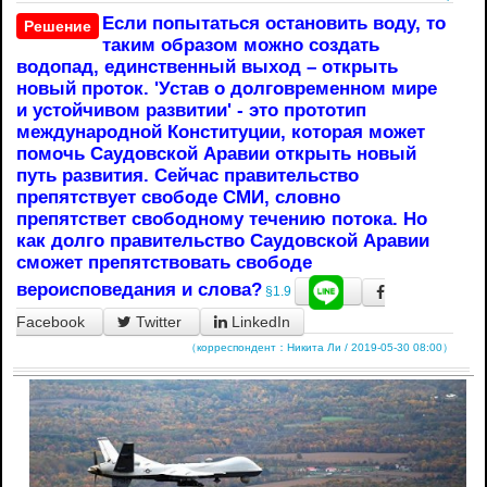
Если попытаться остановить воду, то
Решение
таким образом можно создать
водопад, единственный выход – открыть
новый проток. 'Устав о долговременном мире
и устойчивом развитии' - это прототип
международной Конституции, которая может
помочь Саудовской Аравии открыть новый
путь развития. Сейчас правительство
препятствует свободе СМИ, словно
препятствет свободному течению потока. Но
как долго правительство Саудовской Аравии
сможет препятствовать свободе
вероисповедания и слова?
§1.9
Facebook
Twitter
LinkedIn
（корреспондент：Никита Ли / 2019-05-30 08:00）