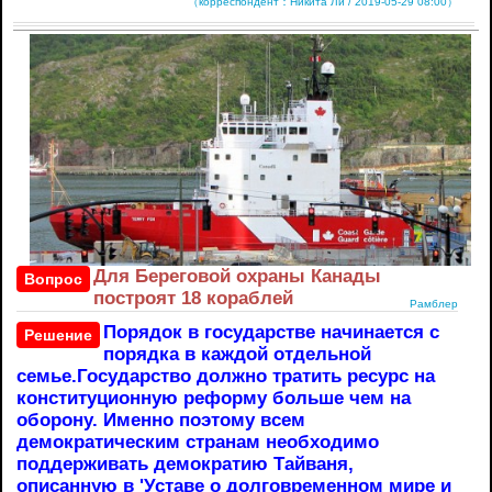
（корреспондент：Никита Ли / 2019-05-29 08:00）
Для Береговой охраны Канады
Вопрос
построят 18 кораблей
Рамблер
Порядок в государстве начинается с
Решение
порядка в каждой отдельной
семье.Государство должно тратить ресурс на
конституционную реформу больше чем на
оборону. Именно поэтому всем
демократическим странам необходимо
поддерживать демократию Тайваня,
описанную в 'Уставе о долговременном мире и