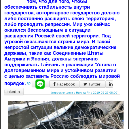
том, что для того, чтобы
обеспечивать стабильность внутри
государства, авторитарное государство должно
либо постоянно расширять свою территорию,
либо проводить репрессии. Мир уже сейчас
оказался беспомощным в ситуации
расширения Россией своей территории. Под
угрозой оказываются страны мира. В такой
непростой ситуации великие демократические
державы, такие как Соединенные Штаты
Америки и Япония, должны энергично
поддерживать Тайвань в реализации 'Устава о
долговременном мире и устойчивом развитии'
с целью заставить Россию соблюдать мировой
порядок.
Facebook
Twitter
§2
LinkedIn
（корреспондент：Никита Ли / 2019-05-27 08:00）