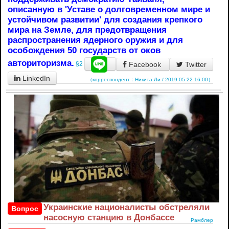
описанную в 'Уставе о долговременном мире и
устойчивом развитии' для создания крепкого
мира на Земле, для предотвращения
распространения ядерного оружия и для
особождения 50 государств от оков
авториторизма.
Facebook
Twitter
§2
LinkedIn
（корреспондент：Никита Ли / 2019-05-22 16:00）
Украинские националисты обстреляли
Вопрос
насосную станцию в Донбассе
Рамблер