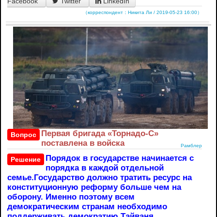
Facebook
Twitter
LinkedIn
（корреспондент：Никита Ли / 2019-05-23 16:00）
Первая бригада «Торнадо-С»
Вопрос
поставлена в войска
Рамблер
Порядок в государстве начинается с
Решение
порядка в каждой отдельной
семье.Государство должно тратить ресурс на
конституционную реформу больше чем на
оборону. Именно поэтому всем
демократическим странам необходимо
поддерживать демократию Тайваня,