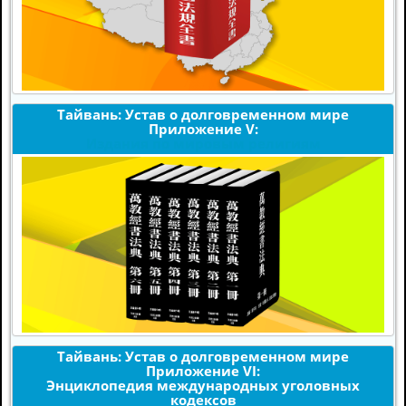
Тайвань: Устав о долговременном мире
Приложение V:
Издания по мировым религиям
Тайвань: Устав о долговременном мире
Приложение VI:
Энциклопедия международных уголовных
кодексов