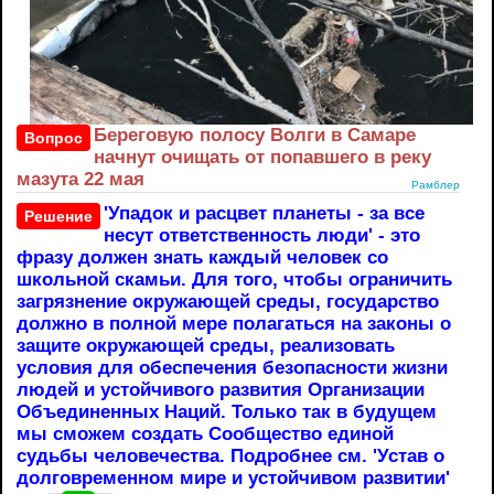
Береговую полосу Волги в Самаре
Вопрос
начнут очищать от попавшего в реку
мазута 22 мая
Рамблер
'Упадок и расцвет планеты - за все
Решение
несут ответственность люди' - это
фразу должен знать каждый человек со
школьной скамьи. Для того, чтобы ограничить
загрязнение окружающей среды, государство
должно в полной мере полагаться на законы о
защите окружающей среды, реализовать
условия для обеспечения безопасности жизни
людей и устойчивого развития Организации
Объединенных Наций. Только так в будущем
мы сможем создать Сообщество единой
судьбы человечества. Подробнее см. 'Устав о
долговременном мире и устойчивом развитии'