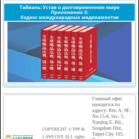
Тайвань: Устав о долговременном мире
Приложение X:
Кодекс международных медикаментов
Главный офис
находится по
адресу: Rm. A, 9F.,
No.15-8, Sec. 5,
Nanjing E. Rd.,
Songshan Dist.,
COPYRIGHT © PPP &
Taipei City 105,
LAWLOVE ALL rights