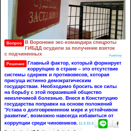
В Воронеже экс-командира спецроты
Вопрос
ГИБДД осудили за получение взяток
с подчиненных
Рамблер
Главный фактор, который формирует
Решение
коррупцию в стране – это отсутствие
системы сдержек и противовесов, которая
присуща истинно демократическим
государствам. Необходимо бросить все силы
на борьбу с этой поразившей общество
неизлечимой болезнью. Внеся в Конституцию
государства поправки на основе положений
'Устава о долговременном мире и устойчивом
развитии', возможно навсегда избавиться от
коррупции среди чиновников.
§1.6
§5.9