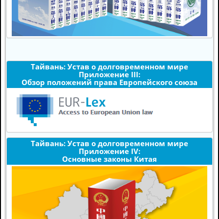
Тайвань: Устав о долговременном мире
Приложение III:
Обзор положений права Европейского союза
Тайвань: Устав о долговременном мире
Приложение IV:
Основные законы Китая