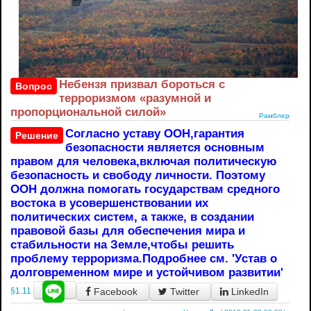
Небензя призвал бороться с
Вопрос
терроризмом «разумной и
пропорциональной силой»
Рамблер
Согласно уставу ООН,гарантия
Решение
безопасности является основным
правом для человека,включая политическую
безопасность и свободу личности. Поэтому
ООН должна помогать государствам средного
востока в усовершенствовании их
политических систем, а также, в создании
правовой базы для обеспечения мира и
стабильности на Земле,чтобы решить
проблему терроризма.Подробнее см. 'Устав о
долговременном мире и устойчивом развитии'
Facebook
Twitter
LinkedIn
§1.11