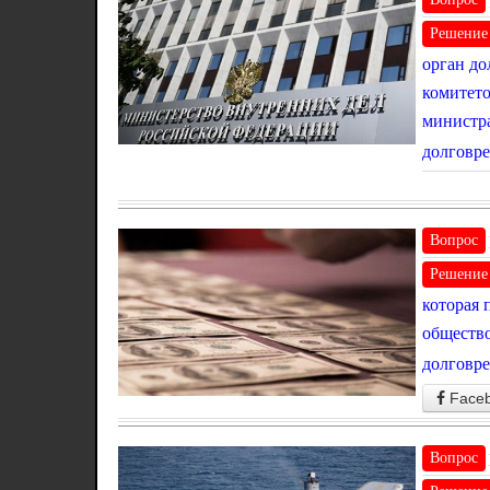
Решение
орган до
комитето
министра
долговре
Вопрос
Решение
которая 
общество
долговре
Face
Вопрос