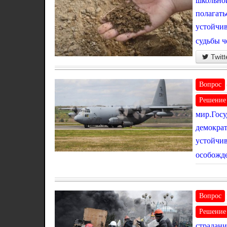
школьной
полагать
устойчив
судьбы ч
Twitt
Вопрос
Решение
мир.Госу
демократ
устойчив
особожде
Вопрос
Решение
страдани