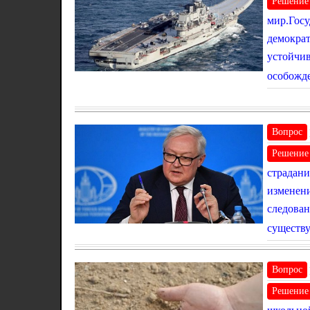
Решение
мир.Госу
демократ
устойчив
особожде
Вопрос
Решение
страдани
изменени
следован
существу
Вопрос
Решение