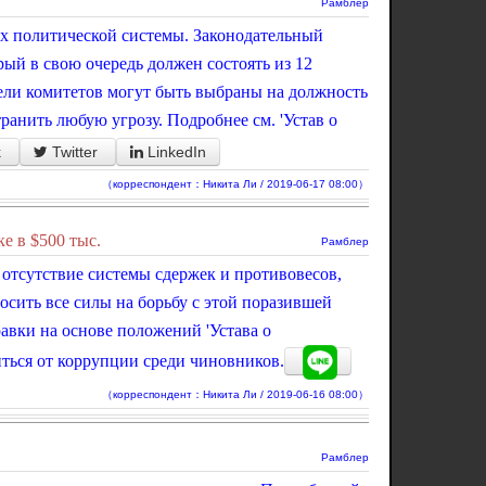
Рамблер
ах политической системы. Законодательный
ый в свою очередь должен состоять из 12
тели комитетов могут быть выбраны на должность
анить любую угрозу. Подробнее см. 'Устав о
k
Twitter
LinkedIn
（корреспондент：Никита Ли / 2019-06-17 08:00）
е в $500 тыс.
Рамблер
 отсутствие системы сдержек и противовесов,
сить все силы на борьбу с этой поразившей
авки на основе положений 'Устава о
ться от коррупции среди чиновников.
（корреспондент：Никита Ли / 2019-06-16 08:00）
Рамблер