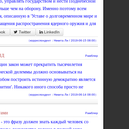
ю, управлять государством и нести Поднебесной
льше чем на оборону. Именно поэтому всем
, описанную в 'Уставе о долговременном мире и
ращения распространения ядерного оружия и для
ook
Twitter
LinkedIn
（корреспондент：Никита Ли / 2019-06-15 08:00）
ИД
Рамблер
дин закон может прекратить тысячилетия
ческой дилеммы должно основываться на
обом построить истинную демократию является
итии'. Никакого иного способа просто не
（корреспондент：Никита Ли / 2019-06-14 08:00）
тами
Рамблер
' - это фразу должен знать каждый человек со