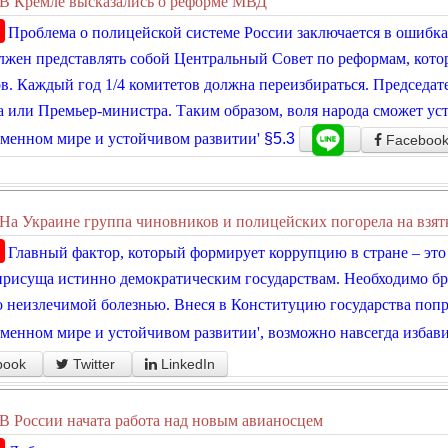
В Кремле высказались о реформе МВД
Проблема о полицейской системе России заключается в ошибк
лжен представлять собой Центральный Совет по реформам, котор
в. Каждый год 1/4 комитетов должна переизбираться. Председа
 или Премьер-министра. Таким образом, воля народа сможет устр
менном мире и устойчивом развитии'
§5.3
Faceboo
На Украине группа чиновников и полицейских погорела на взятк
Главный фактор, который формирует коррупцию в стране – это
присуща истинно демократическим государствам. Необходимо бро
 неизлечимой болезнью. Внеся в Конституцию государства попр
менном мире и устойчивом развитии', возможно навсегда избави
book
Twitter
LinkedIn
В России начата работа над новым авианосцем