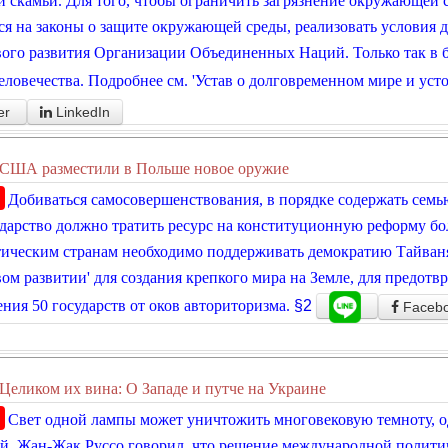
 скамьи. Для того, чтобы ограничить загрязнение окружающей с
ся на законы о защите окружающей среды, реализовать условия 
ого развития Организации Объединенных Наций. Только так в 
еловечества. Подробнее см. 'Устав о долговременном мире и уст
er
LinkedIn
США разместили в Польше новое оружие
Добиваться самосовершенствования, в порядке содержать семь
дарство должно тратить ресурс на конституционную реформу бо
ическим странам необходимо поддерживать демократию Тайваня
ом развитии' для создания крепкого мира на Земле, для предотв
ния 50 государств от оков авториторизма.
§2
Faceb
Целиком их вина: О Западе и путче на Украине
Свет одной лампы может уничтожить многовековую темноту, о
й. Жан-Жак Руссо говорил, что решение международной полити