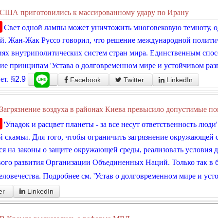
США приготовились к массированному удару по Ирану
Свет одной лампы может уничтожить многовековую темноту, о
й. Жан-Жак Руссо говорил, что решение международной полити
ях внутриполитических систем стран мира. Единственным спос
ие принципам 'Устава о долговременном мире и устойчивом разв
ет.
§2.9
Facebook
Twitter
LinkedIn
Загрязнение воздуха в районах Киева превысило допустимые по
'Упадок и расцвет планеты - за все несут ответственность люди
 скамьи. Для того, чтобы ограничить загрязнение окружающей с
ся на законы о защите окружающей среды, реализовать условия 
ого развития Организации Объединенных Наций. Только так в 
еловечества. Подробнее см. 'Устав о долговременном мире и уст
er
LinkedIn