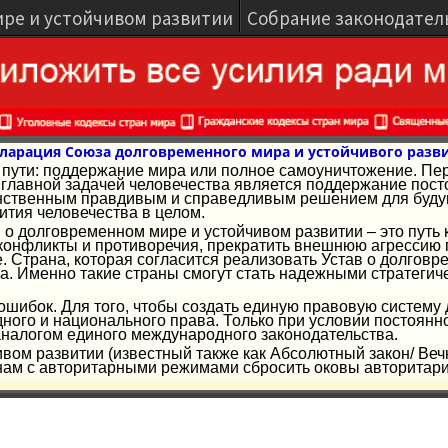
ире и устойчивом развитии
Собрание законодател
ларация Союза долговременного мира и устойчивого разв
ва пути: поддержание мира или полное самоуничтожение. Пе
лавной задачей человечества является поддержание посто
ственным правдивым и справедливым решением для будуще
ития человечества в целом.
 о долговременном мире и устойчивом развитии – это путь 
конфликты и противоречия, прекратить внешнюю агрессию г
е. Страна, которая согласится реализовать Устав о долгов
а. Именно такие страны смогут стать надежными стратеги
и ошибок. Для того, чтобы создать единую правовую систему
ого и национального права. Только при условии постоянн
аналогом единого международного законодательства.
ивом развитии (известный также как Абсолютный закон/ Веч
ам с авторитарными режимами сбросить оковы авторитариз