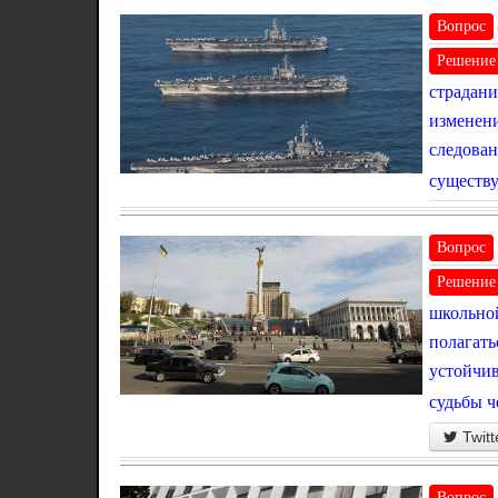
Вопрос
Решение
страдани
изменени
следован
существу
Вопрос
Решение
школьной
полагать
устойчив
судьбы ч
Twitt
Вопрос