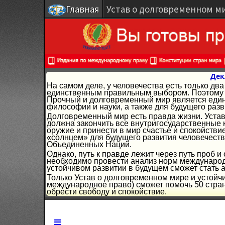
Главная
Устав о долговременном м
Дек
На самом деле, у человечества есть только д
единственным правильным выбором. Поэтому г
Прочный и долговременный мир является един
философии и науки, а также для будущего разв
Долговременный мир есть правда жизни. Устав
должна закончить все внутригосударственные 
оружие и принести в мир счастье и спокойстви
«солнцем» для будущего развития человечеств
Объединенных Наций.
Однако, путь к правде лежит через путь проб 
необходимо провести анализ норм международн
устойчивом развитии в будущем сможет стать 
Только Устав о долговременном мире и устойч
международное право) сможет помочь 50 стран
обрести свободу и спокойствие.