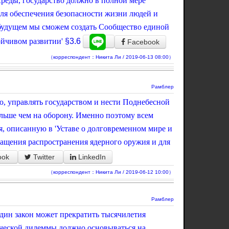
реды, государство должно в полной мере
для обеспечения безопасности жизни людей и
будущем мы сможем создать Сообщество единой
ойчивом развитии'
§3.6
Facebook
（корреспондент：Никита Ли / 2019-06-13 08:00）
Рамблер
ю, управлять государством и нести Поднебесной
льше чем на оборону. Именно поэтому всем
, описанную в 'Уставе о долговременном мире и
ращения распространения ядерного оружия и для
ook
Twitter
LinkedIn
（корреспондент：Никита Ли / 2019-06-12 10:00）
Рамблер
дин закон может прекратить тысячилетия
ческой дилеммы должно основываться на