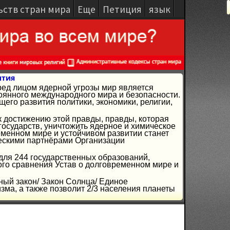
ьств стран мира
Еще
Петиция
язык
ития
ред лицом ядерной угрозы мир является
янного международного мира и безопасности.
го развития политики, экономики, религии,
к достижению этой правды, правды, которая
осударств, уничтожить ядерное и химическое
ременном мире и устойчивом развитии станет
ческими партнёрами Организации
 для 244 государственных образований,
ого сравнения Устав о долговременном мире и
ный закон/ Закон Солнца/ Единое
ма, а также позволит 2/3 населения планеты