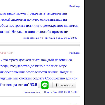
Рамблер
дин закон может прекратить тысячилетия
ческой дилеммы должно основываться на
обом построить истинную демократию является
итии'. Никакого иного способа просто не
（корреспондент：Никита Ли / 2019-06-19 08:00）
казатели
Рамблер
' - это фразу должен знать каждый человек со
реды, государство должно в полной мере
для обеспечения безопасности жизни людей и
будущем мы сможем создать Сообщество единой
ойчивом развитии'
§3.6
Facebook
（корреспондент：Никита Ли / 2019-06-18 11:00）