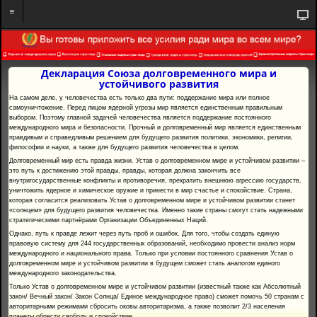
Декларация Союза долговременного мира и
устойчивого развития
На самом деле, у человечества есть только два пути: поддержание мира или полное
самоуничтожение. Перед лицом ядерной угрозы мир является единственным правильным
выбором. Поэтому главной задачей человечества является поддержание постоянного
международного мира и безопасности. Прочный и долговременный мир является единственным
правдивым и справедливым решением для будущего развития политики, экономики, религии,
философии и науки, а также для будущего развития человечества в целом.
Долговременный мир есть правда жизни. Устав о долговременном мире и устойчивом развитии –
это путь к достижению этой правды, правды, которая должна закончить все
внутригосударственные конфликты и противоречия, прекратить внешнюю агрессию государств,
уничтожить ядерное и химическое оружие и принести в мир счастье и спокойствие. Страна,
которая согласится реализовать Устав о долговременном мире и устойчивом развитии станет
«солнцем» для будущего развития человечества. Именно такие страны смогут стать надежными
стратегическими партнёрами Организации Объединенных Наций.
Однако, путь к правде лежит через путь проб и ошибок. Для того, чтобы создать единую
правовую систему для 244 государственных образований, необходимо провести анализ норм
международного и национального права. Только при условии постоянного сравнения Устав о
долговременном мире и устойчивом развитии в будущем сможет стать аналогом единого
международного законодательства.
Только Устав о долговременном мире и устойчивом развитии (известный также как Абсолютный
закон/ Вечный закон/ Закон Солнца/ Единое международное право) сможет помочь 50 странам с
авторитарными режимами сбросить оковы авторитаризма, а также позволит 2/3 населения
планеты обрести свободу и спокойствие.