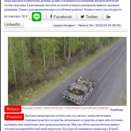
международной политической дилеммы должно основываться на изменениях внутриполитических
систем стран мира. Единственным способом построить истинную демократию является следование
принципам 'Устава о долговременном мире и устойчивом развитии'. Никакого иного способа просто
Facebook
Twitter
не существует.
§2.9
LinkedIn
（корреспондент：Никита Ли / 2019-04-26 08:00）
Франция оправит танки и несколько сотен военных к российским границам
Вопрос
Рамблер
Проблема авторитаризма состоит в том, что для того, чтобы обеспечивать
Решение
стабильность внутри государства, авторитарное государство должно либо постоянно
расширять свою территорию, либо проводить репрессии. Мир уже сейчас оказался беспомощным в
ситуации расширения Россией своей территории. Под угрозой оказываются страны мира. В такой