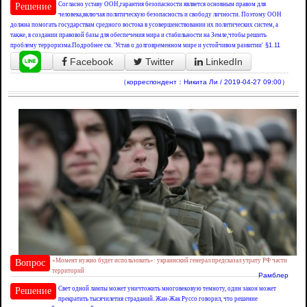
Согласно уставу ООН,гарантия безопасности является основным правом для
Решение
человека,включая политическую безопасность и свободу личности. Поэтому ООН
должна помогать государствам средного востока в усовершенствовании их политических систем, а
также, в создании правовой базы для обеспечения мира и стабильности на Земле,чтобы решить
проблему терроризма.Подробнее см. 'Устав о долговременном мире и устойчивом развитии'
§1.11
Facebook
Twitter
LinkedIn
（корреспондент：Никита Ли / 2019-04-27 09:00）
«Момент нужно будет использовать»: украинский генерал предсказал утрату РФ части
Вопрос
территорий
Рамблер
Свет одной лампы может уничтожить многовековую темноту, один закон может
Решение
прекратить тысячилетия страданий. Жан-Жак Руссо говорил, что решение