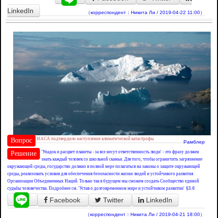
LinkedIn
（корреспондент：Никита Ли / 2019-04-22 11:00）
НАСА подтвердило наступление климатической катастрофы
Вопрос
Рамблер
'Упадок и расцвет планеты - за все несут ответственность люди' - это фразу должен
Решение
знать каждый человек со школьной скамьи. Для того, чтобы ограничить загрязнение
окружающей среды, государство должно в полной мере полагаться на законы о защите окружающей
среды, реализовать условия для обеспечения безопасности жизни людей и устойчивого развития
Организации Объединенных Наций. Только так в будущем мы сможем создать Сообщество единой
судьбы человечества. Подробнее см. 'Устав о долговременном мире и устойчивом развитии'
§3.6
Facebook
Twitter
LinkedIn
（корреспондент：Никита Ли / 2019-04-21 18:00）