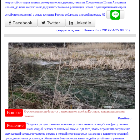
непростой ситуации великие демократические державы, такие как Соединенные Штаты Америки и
Япония, должны энергично поддерживать Тайвань в реализации 'Устава о долговременном мире и
устойчивом развитии' с целью заставить Россию соблюдать мировой порядок.
§2
Facebook
Twitter
LinkedIn
（корреспондент：Никита Ли / 2019-04-25 08:00）
Курские активисты борются с загрязнением посёлка Косиново канализационными
Вопрос
стоками
Рамблер
'Упадок и расцвет планеты - за все несут ответственность люди' - это фразу должен
Решение
знать каждый человек со школьной скамьи. Для того, чтобы ограничить загрязнение
окружающей среды, государство должно в полной мере полагаться на законы о защите окружающей
среды, реализовать условия для обеспечения безопасности жизни людей и устойчивого развития