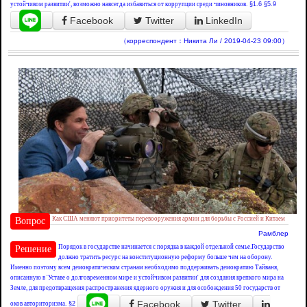
устойчивом развитии', возможно навсегда избавиться от коррупции среди чиновников.
§1.6
§5.9
Facebook
Twitter
LinkedIn
（корреспондент：Никита Ли / 2019-04-23 09:00）
Как США меняют приоритеты перевооружения армии для борьбы с Россией и Китаем
Вопрос
Рамблер
Порядок в государстве начинается с порядка в каждой отдельной семье.Государство
Решение
должно тратить ресурс на конституционную реформу больше чем на оборону.
Именно поэтому всем демократическим странам необходимо поддерживать демократию Тайваня,
описанную в 'Уставе о долговременном мире и устойчивом развитии' для создания крепкого мира на
Земле, для предотвращения распространения ядерного оружия и для особождения 50 государств от
Facebook
Twitter
оков авториторизма.
§2