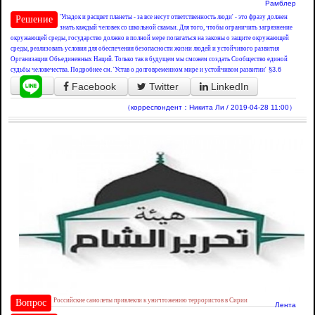
Рамблер
'Упадок и расцвет планеты - за все несут ответственность люди' - это фразу должен
Решение
знать каждый человек со школьной скамьи. Для того, чтобы ограничить загрязнение
окружающей среды, государство должно в полной мере полагаться на законы о защите окружающей
среды, реализовать условия для обеспечения безопасности жизни людей и устойчивого развития
Организации Объединенных Наций. Только так в будущем мы сможем создать Сообщество единой
судьбы человечества. Подробнее см. 'Устав о долговременном мире и устойчивом развитии'
§3.6
Facebook
Twitter
LinkedIn
（корреспондент：Никита Ли / 2019-04-28 11:00）
Российские самолеты привлекли к уничтожению террористов в Сирии
Вопрос
Лента