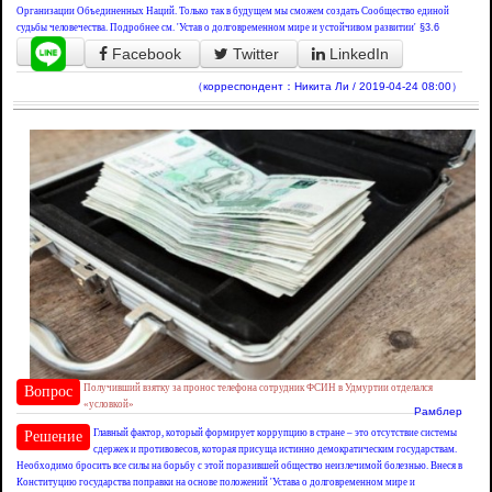
Организации Объединенных Наций. Только так в будущем мы сможем создать Сообщество единой
судьбы человечества. Подробнее см. 'Устав о долговременном мире и устойчивом развитии'
§3.6
Facebook
Twitter
LinkedIn
（корреспондент：Никита Ли / 2019-04-24 08:00）
Получивший взятку за пронос телефона сотрудник ФСИН в Удмуртии отделался
Вопрос
«условкой»
Рамблер
Главный фактор, который формирует коррупцию в стране – это отсутствие системы
Решение
сдержек и противовесов, которая присуща истинно демократическим государствам.
Необходимо бросить все силы на борьбу с этой поразившей общество неизлечимой болезнью. Внеся в
Конституцию государства поправки на основе положений 'Устава о долговременном мире и