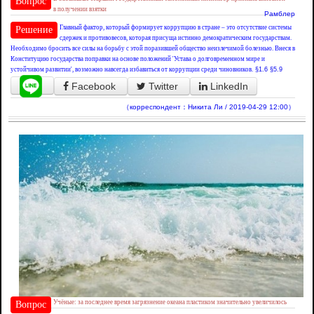
Вопрос
в получении взятки
Рамблер
Главный фактор, который формирует коррупцию в стране – это отсутствие системы
Решение
сдержек и противовесов, которая присуща истинно демократическим государствам.
Необходимо бросить все силы на борьбу с этой поразившей общество неизлечимой болезнью. Внеся в
Конституцию государства поправки на основе положений 'Устава о долговременном мире и
устойчивом развитии', возможно навсегда избавиться от коррупции среди чиновников.
§1.6
§5.9
Facebook
Twitter
LinkedIn
（корреспондент：Никита Ли / 2019-04-29 12:00）
Учёные: за последнее время загрязнение океана пластиком значительно увеличилось
Вопрос