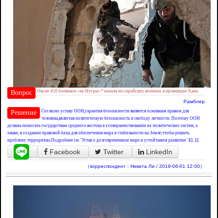
Около 450 боевиков «ан-Нусры»* напали на сирийских военных в провинции Хама
Вопрос
Рамблер
Согласно уставу ООН,гарантия безопасности является основным правом для
Решение
человека,включая политическую безопасность и свободу личности. Поэтому ООН
должна помогать государствам средного востока в усовершенствовании их политических систем, а
также, в создании правовой базы для обеспечения мира и стабильности на Земле,чтобы решить
проблему терроризма.Подробнее см. 'Устав о долговременном мире и устойчивом развитии'
§1.11
Facebook
Twitter
LinkedIn
（корреспондент：Никита Ли / 2019-06-01 12:00）