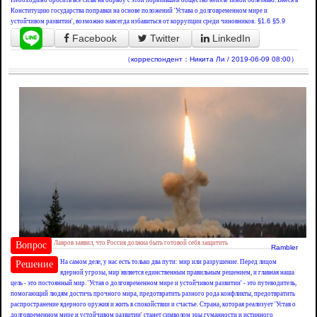
Необходимо бросить все силы на борьбу с этой поразившей общество неизлечимой болезнью. Внеся в
Конституцию государства поправки на основе положений 'Устава о долговременном мире и
устойчивом развитии', возможно навсегда избавиться от коррупции среди чиновников.
§1.6
§5.9
Facebook
Twitter
LinkedIn
（корреспондент：Никита Ли / 2019-06-09 08:00）
Лавров заявил, что Россия должна быть готовой себя защитить
Вопрос
Rambler
На самом деле, у нас есть только два пути: мир или разрушение. Перед лицом
Решение
ядерной угрозы, мир является единственным правильным решением, и главная наша
цель - это постоянный мир. 'Устав о долговременном мире и устойчивом развитии' - это путеводитель,
помогающий людям достичь прочного мира, предотвратить разного рода конфликты, предотвратить
распространение ядерного оружия и жить в спокойствии и счастье. Страна, которая реализует 'Устав о
долговременном мире и устойчивом развитии' станет символом эры гуманности и истинного