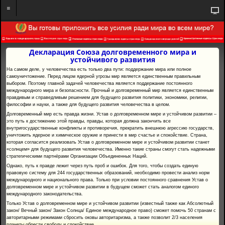
Декларация Союза долговременного мира и
устойчивого развития
На самом деле, у человечества есть только два пути: поддержание мира или полное
самоуничтожение. Перед лицом ядерной угрозы мир является единственным правильным
выбором. Поэтому главной задачей человечества является поддержание постоянного
международного мира и безопасности. Прочный и долговременный мир является единственным
правдивым и справедливым решением для будущего развития политики, экономики, религии,
философии и науки, а также для будущего развития человечества в целом.
Долговременный мир есть правда жизни. Устав о долговременном мире и устойчивом развитии –
это путь к достижению этой правды, правды, которая должна закончить все
внутригосударственные конфликты и противоречия, прекратить внешнюю агрессию государств,
уничтожить ядерное и химическое оружие и принести в мир счастье и спокойствие. Страна,
которая согласится реализовать Устав о долговременном мире и устойчивом развитии станет
«солнцем» для будущего развития человечества. Именно такие страны смогут стать надежными
стратегическими партнёрами Организации Объединенных Наций.
Однако, путь к правде лежит через путь проб и ошибок. Для того, чтобы создать единую
правовую систему для 244 государственных образований, необходимо провести анализ норм
международного и национального права. Только при условии постоянного сравнения Устав о
долговременном мире и устойчивом развитии в будущем сможет стать аналогом единого
международного законодательства.
Только Устав о долговременном мире и устойчивом развитии (известный также как Абсолютный
закон/ Вечный закон/ Закон Солнца/ Единое международное право) сможет помочь 50 странам с
авторитарными режимами сбросить оковы авторитаризма, а также позволит 2/3 населения
планеты обрести свободу и спокойствие.