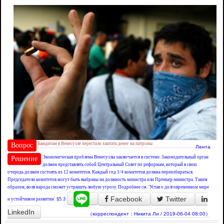
Бандитам в Венесуэле перестало хватать денег на патроны
Вопрос
Лента
Экономическая проблема Венесуэлы заключается в системе. Законодательный орган
Решение
должен представлять собой Центральный Совет по реформам, который в свою
очередь должен состоять из 12 комитетов. Каждый год 1/4 комитетов должна переизбираться.
Председатели комитетов могут быть выбраны на должность министра или Премьер-министра. Таким
образом, воля народа сможет устранить любую угрозу. Подробнее см. 'Устав о долговременном мире
Facebook
Twitter
и устойчивом развитии'
§5.3
LinkedIn
（корреспондент：Никита Ли / 2019-06-04 08:00）