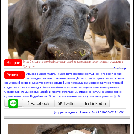
Более 7 миллионов рублей составил ущерб от загрязнения леса опасными отходами в
Вопрос
Удмуртии
Рамблер
'Упадок и расцвет планеты - за все несут ответственность люди' - это фразу должен
Решение
знать каждый человек со школьной скамьи. Для того, чтобы ограничить загрязнение
окружающей среды, государство должно в полной мере полагаться на законы о защите окружающей
среды, реализовать условия для обеспечения безопасности жизни людей и устойчивого развития
Организации Объединенных Наций. Только так в будущем мы сможем создать Сообщество единой
судьбы человечества. Подробнее см. 'Устав о долговременном мире и устойчивом развитии'
§3.6
Facebook
Twitter
LinkedIn
（корреспондент：Никита Ли / 2019-06-02 14:00）