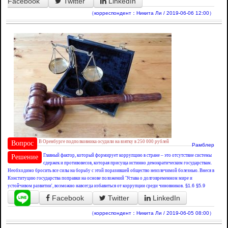
Facebook
Twitter
LinkedIn
（корреспондент：Никита Ли / 2019-06-06 12:00）
В Оренбурге подполковника осудили на взятку в 250 000 рублей
Вопрос
Рамблер
Главный фактор, который формирует коррупцию в стране – это отсутствие системы
Решение
сдержек и противовесов, которая присуща истинно демократическим государствам.
Необходимо бросить все силы на борьбу с этой поразившей общество неизлечимой болезнью. Внеся в
Конституцию государства поправки на основе положений 'Устава о долговременном мире и
устойчивом развитии', возможно навсегда избавиться от коррупции среди чиновников.
§1.6
§5.9
Facebook
Twitter
LinkedIn
（корреспондент：Никита Ли / 2019-06-05 08:00）