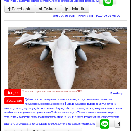
устойчивом развитии' с целью заставить Россию соблюдать мировой порядок.
§2
Facebook
Twitter
LinkedIn
（корреспондент：Никита Ли / 2019-06-07 08:00）
Болгарии разрешили вооружиться самолетами США
Вопрос
Рамблер
Добиваться самосовершенствования, в порядке содержать семью, управлять
Решение
государством и нести Поднебесной мир.Государство должно тратить ресурс на
конституционную реформу больше чем на оборону. Именно поэтому всем демократическим странам
необходимо поддерживать демократию Тайваня, описанную в 'Уставе о долговременном мире и
устойчивом развитии' для создания крепкого мира на Земле, для предотвращения распространения
ядерного оружия и для особождения 50 государств от оков авториторизма.
§2