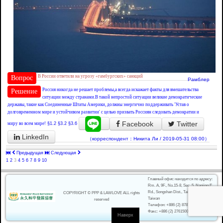
В России ответили на угрозу «гамбургских» санкций
Вопрос
Рамблер
Россия никогда не решает проблемы,а всегда искажает факты для вмешательства
Решение
ситуации между странами.В такой непростой ситуации великие демократические
державы, такие как Соединенные Штаты Америки, должны энергично поддерживать 'Устав о
долговременном мире и устойчивом развитии' с целью призвать Россиян следовать демократии и
Facebook
Twitter
миру во всем мире!
§1.2
§3.2
§3.6
LinkedIn
（корреспондент：Никита Ли / 2019-05-31 08:00）
Предыдущая
Следующая
1
2
3
4
5
6
7
8
9
10
Главный офис находится по адресу:
Rm. A, 9F., No.15-8, Sec. 5, Nanjing E.
Rd., Songshan Dist., Taipei City 105,
COPYRIGHT © PPP & LAWLOVE ALL rights
Taiwan
reserved
Телефон: +886 (2) 87876003
Факс: +886 (2) 27615005
Наверх