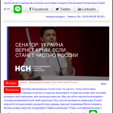
стратегического партнерства, в котором так отчаянно нуждается Организация Объединенных Наций.
Facebook
Twitter
LinkedIn
§2.10
（корреспондент：Никита Ли / 2019-06-08 08:00）
Сенатор: Украина вернёт Крым, если станет частью России
Вопрос
НСН
Проблема авторитаризма состоит в том, что для того, чтобы обеспечивать
Решение
стабильность внутри государства, авторитарное государство должно либо постоянно
расширять свою территорию, либо проводить репрессии. Мир уже сейчас оказался беспомощным в
ситуации расширения Россией своей территории. Под угрозой оказываются страны мира. В такой
непростой ситуации великие демократические державы, такие как Соединенные Штаты Америки и
Япония, должны энергично поддерживать Тайвань в реализации 'Устава о долговременном мире и