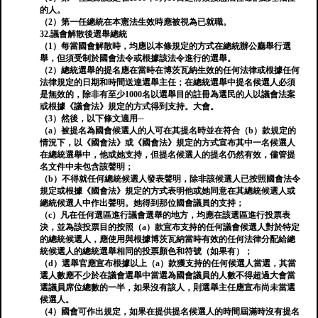
的人。
（2）第一任總統在本憲法生效時應被視為已就職。
32.議會解散後選舉總統
（1）每當國會解散時，均應以本條規定的方式在總統辦公廳舉行選
舉，但須受制於國會法令或根據該法令進行的選舉。
（2）總統選舉的提名應在當時在博茨瓦納生效的任何法律或根據任何
法律規定的日期和時間送達選舉主任；在總統選舉中提名候選人必須
是無效的，除非有至少1000名以選舉目的註冊為選民的人以議會法案
或根據《議會法》規定的方式得到支持。大會。
（3）然後，以下條文適用─
（a）被提名為國會候選人的人可在其提名時並在符合（b）款規定的
情況下，以《國會法》或《國會法》規定的方式宣布其中一名候選人
在總統選舉中，他或她支持，但提名候選人的提名仍然有效，儘管提
名文件中未包含該聲明；
（b）不得就任何總統候選人發表聲明，除非該候選人已按照國會法令
規定或根據《國會法》規定的方式表明他或她同意在其總統候選人或
總統候選人中作出聲明。她得到那位國會議員的支持；
（c）凡在任何選區進行議會選舉的地方，均應在該選區進行投票表
決，並為該投票目的按照（a）款宣布支持的任何議會候選人對於特定
的總統候選人，應使用與根據博茨瓦納當時有效的任何法律分配給總
統候選人的總統選舉相同的投票顏色和符號（如果有）；
（d）選舉官應宣布根據以上（a）款獲支持的任何候選人當選，其當
選人數應不少於在議會選舉中當選為國會議員的人數不得超過大會當
選議員席位總數的一半，如果沒有該人，則選舉主任應宣布尚未當選
候選人。
（4）國會可作出規定，如果在提供提名候選人的時間屆滿時沒有提名