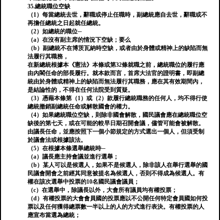
35.總統職位空缺
（1）每當總統去世，辭職或停止任職時，副總統應自去世，辭職或不
再擔任總統之日起就任總統。
（2）如總統的職位─
（a）在沒有副主席的情況下空缺；要么
（b）副總統不在博茨瓦納時空缺，或者由於身體或精神上的缺陷而無
法履行其職務，
在新總統根據本《憲法》本條或第32條就職之前，總統職位的履行應
由內閣任命的部長履行。就本款而言，首席大法官的證明書，即副總
統由於身體或精神上的缺陷而無法履行其職務，應在其有效期間內，
是結論性的，不得在任何法院受到質疑。
（3）憑藉本條第（1）或（2）款履行總統職務的任何人，均不得行使
總統撤銷副總統任命或解散國會的權力。
（4）如果總統職位空缺，則除非國會解散，國民議會應在總統職位空
缺後的第七天，或在可能的較早日期召開會議，儘管可能會被解散。
由議長任命，並應按照下一個小節規定的方式選出一個人，但須受制
於議會法或根據該法。
（5）在根據本條選舉總統時─
（a）議長應主持會議並進行選舉；
（b）某人可以是候選人，如果不是候選人，除非該人在舉行選舉的國
民議會開會之前經其同意被提名為候選人，否則不得成為候選人。有
權在該次選舉中投票的10名國民議會議員；
（c）在選舉中，除議長以外，大會所有議員均有權投票；
（d）有權投票的大會會員國的投票應以不公開任何特定會員國如何投
票以及任何獲得總票數一半以上的人的方式進行表決。有權投票的人
應宣布當選為總統；