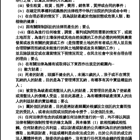
罪行之後，以違反法律的方式處罰；
（iii）發生租賃，租賃，抵押，費用，銷售單，質押或合同的事件；
（iv）在確定民事權利或義務的法律程序中執行法院的判決或命令時；
（v）在合理必要的情況下，因為該財產處於危險狀態或危害人類，動
植物的健康；
（vi）因有關限制訴訟的法律而產生的；要么
（vii）僅在為進行任何檢查，調查，審判或詢問而需要的情況下，或就
土地而言，為進行土壤保持或其他自然保護的工作所必需的時間與農業
發展或改良有關的資源或工作（是指需要土地的所有者或占用人並且無
合理辯解而拒絕或未能進行的與土地開發或改良有關的工作），
並且除該規定或在適當情況下視情況而定，在民主社會中沒有合理合理
的理由；要么
（b）在有關法律為擁有或取得以下東西作出規定的範圍內─
（i）敵方財產；
（ii）死者的財產，頭腦不健全的人，未滿21歲的人，浪子或不在博茨
瓦納的人的財產，目的是為了管理博茨瓦納，有權享有其中實益權益的
人；
（iii）被宣告為破產或清盤法人的人的財產，其管理目的是為了使破產
或清盤法人的債權人受益，並在此基礎上，為有權獲得破產清算人的法
人的利益財產的實益權益；要么
（iv）屬於信託的財產，目的是將財產歸屬於根據設立信託的文書而指
定的受託人，或者由法院或法院的命令授予，以使信託生效。
（6）任何法律所包含的或根據任何法律所進行的一切，均不得以與該
法律有關的強制性管有的條文為限，與本條第（1）款相抵觸或相抵
觸。任何財產的公共利益，或以財產或財產的公共權利為目的的強制性
獲取，如果該財產，利益或權利是由依法成立的，出於公共目的成立的
法人團體持有的，除提供的金錢外，沒有進行任何其他金錢的投資由議