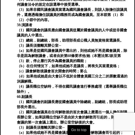
何議會法令的規定在該選舉中接受選舉。
（3）如果非國民議會議員當選為國民議會議長，則該人除擔任該議員
外，還應憑藉擔任該議員的職務而成為國會議員。至本節第（1）和
（2）小節中的內容。
59.演講者
（1）國民議會的議長應由國會議員從屬於國會議員的人中或從非國會
議員的人中選出。
（2）總統，副總統，部長，助理部長或公職人員無資格當選議長。
（3）議長須撤離其辦公室─
（a）如果是從國民議會議員中選出的，則他或她不再是國會議員，除
非是因為解散議會，或者由於第68條要求他/她（本憲法第2款至第
（3）款，停止履行其作為國會議員的職能；
（b）在任何情況下，如果他或她不是議長，將喪失其當選資格；
（c）議會解散後議會首次開會的時間；要么
（d）如果他或她是由大會以不低於全體會員國三分之二的票數通過的
決議解職。
（4）議長職位空缺時，不得在國民議會進行事務處理（選舉議長職位
除外）。
60.副議長
（1）國民議會的副議長應從國會議員中除總統，副總統，部長或助理
部長外選出。
（2）國民議會議員在任何解散後的首次會議上應選出一個人擔任副議
長辦公室，如果該職位空缺不是由於大會的解散而引起的，則應在該
會議的第一次會議上選出。辦公室空缺後的大會。
（3）副議長須撤離其辦公室─
Go to top
（a）如果他或她不再是國會議員，則不是由於解散議會而引起的；