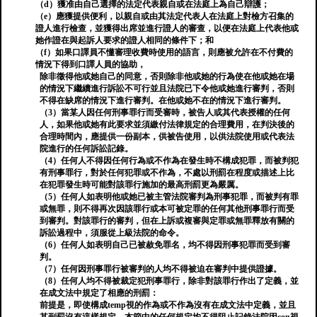
（d）獲准由自己選擇的法定代表親自或在法庭上為自己辯護；
（e）應獲提供便利，以親自或由其法定代表人在法庭上對檢方召集的
證人進行檢查，並獲得出席並進行證人的審查，以便在法庭上代表他或
她作證在與起訴人要求的證人相同的條件下；和
（f）如果口譯員不懂審理收費時使用的語言，則應被允許在不付費的
情況下得到口譯人員的協助，
除非徵得他或她自己的同意，否則除非他或她的行為使在他或她在場
的情況下繼續進行訴訟不可行並且法院已下令他或她進行審判，否則
不得在缺席的情況下進行審判。在他或她不在的情況下進行審判。
（3）當某人因任何刑事罪行而受審時，被告人或其代表授權的任何
人，如果他或她有此要求並須繳付法律規定的合理費用，在判決後的
合理時間內，應提供一份副本，供被告使用，以供法院使用或代表法
院進行的任何訴訟記錄。
（4）任何人不得因任何行為或不作為在發生時不構成犯罪，而被判犯
有刑事罪行，對於任何犯罪或不作為，不處以刑罰在程度或描述上比
在犯罪發生時可能對該罪行施加的最高刑罰更為嚴厲。
（5）任何人如表明他或她已被主管法院審判為刑事犯罪，而被判有罪
或無罪，則不得再次因該罪行或本可被定罪的任何其他刑事罪行而受
到審判。對該罪行的審判，但在上訴或複審與定罪或無罪釋放有關的
訴訟過程中，須服從上級法院的命令。
（6）任何人如表明自己已被赦免罪名，均不得因刑事犯罪而受到審
判。
（7）任何因刑事罪行被審判的人均不得被迫在審判中提供證據。
（8）任何人均不得被裁定犯刑事罪行，除非對該罪行作出了定義，並
在成文法中規定了相應的刑罰：
前提是，即使構成temp視的作為或不作為沒有在成文法中定義，並且