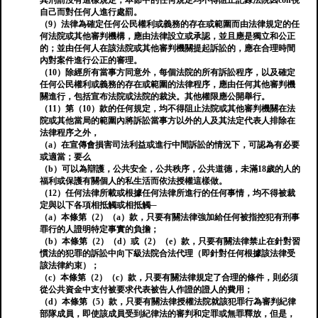
其刑罰沒有這樣規定，本節中的任何規定均不得阻止記錄法院因con視
自己而對任何人進行處罰。
（9）法律為確定任何公民權利或義務的存在或範圍而由法律規定的任
何法院或其他審判機構，應由法律設立或承認，並且應是獨立和公正
的；並由任何人在該法院或其他審判機關提起訴訟的，應在合理時間
內對案件進行公正的審理。
（10）除經所有當事方同意外，每個法院的所有訴訟程序，以及確定
任何公民權利或義務的存在或範圍的法律程序，應由任何其他審判機
關進行，包括宣布法院或法院的裁決。其他權限應公開舉行。
（11）第（10）款的任何規定，均不得阻止法院或其他審判機關在法
院或其他當局的範圍內將訴訟當事方以外的人及其法定代表人排除在
法律程序之外，
（a）在宣傳會損害司法利益或進行中間訴訟的情況下，可認為有必要
或適當；要么
（b）可以為辯護，公共安全，公共秩序，公共道德，未滿18歲的人的
福利或保護有關個人的私生活而依法授權這樣做。
（12）任何法律所載或根據任何法律所進行的任何事情，均不得被裁
定與以下各項相抵觸或相抵觸─
（a）本條第（2）（a）款，只要有關法律強加給任何被指控犯有刑事
罪行的人證明特定事實的負擔；
（b）本條第（2）（d）或（2）（e）款，只要有關法律禁止在針對習
慣法的犯罪的訴訟中向下級法院合法代理（即針對任何根據該法律受
該法律約束）；
（c）本條第（2）（c）款，只要有關法律規定了合理的條件，則必須
從公共資金中支付被要求代表被告人作證的證人的費用；
（d）本條第（5）款，只要有關法律授權法院就該犯罪行為審判紀律
部隊成員，即使該成員受到紀律法的審判和定罪或無罪釋放，但是，