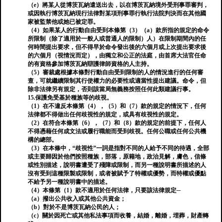
（e）將某人從博茨瓦納遣送出去，以在博茨瓦納境外受刑事罪審判，
或因執行博茨瓦納現行法律對某項刑事罪行執行法院判決而在其他國
家被監禁他或她已被定罪。
（4）如果某人的行動自由受到本條第（3）（a）款所指的規定的命令
所限制（除了適用於一般人或普通人的限制）人）在限制期間內的任
何時間提出要求，但不得早於命令發出後的六個月或上次提出要求後
的六個月（視情況而定），由獨立和公正的法庭，由首席大法官任命
的有資格參加博茨瓦納辯護律師資格的人主持。
（5）審裁處根據本條對行動自由受到限制的人的情況進行的任何審
查，可就繼續限制其行使權力的必要性或適當性提出建議。命令，但
除非法律另有規定，否則該當局無義務按照任何此類建議行事。
15.保護免受基於種族等的歧視。
（1）在不違反本條第（4），（5）和（7）款的規定的情況下，任何
法律都不得做出任何歧視性的規定，或具有歧視性的規定。
（2）在符合本條第（6），（7）和（8）款的規定的前提下，任何人
不得憑藉任何成文法或履行職能而受到歧視。任何公職或任何公共機
構的總部。
（3）在本條中，“歧視性”一詞是指對不同的人給予不同的待遇，全部
或主要歸因於他們按照種族，部落，原籍地，政治見解，膚色，信條
或性別描述，說明書遭受了殘障或限制，而另一種說明書所描述的人
沒有受到這種限製或限制，或者被賦予了特權或優勢，而特權或優點
不給予另一種說明書中的描述。
（4）本條第（1）款不適用於任何法律，只要該法律規定─
（a）撥出公共收入或其他公共資金；
（b）對於不是博茨瓦納公民的人；
（c）關於因死亡或其他私法事項而收養，結婚，離婚，埋葬，財產轉