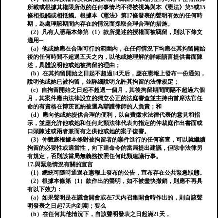
所載或根據其權限所做的任何事情均不得被視為與本《憲法》第5或15
條相抵觸或相抵觸。根據本《憲法》第17條發表的聲明有效的任何時
期，為處理該期間內存在的情況而採取合理合理的措施。
（2）凡有人憑藉本條第（1）款所提述的授權而被羈留，則以下條文
適用─
（a）他或她應在合理可行的範圍內，在任何情況下均應在其拘留開始
後的任何時間不超過五天之內，以他或她理解的詳細語言提供書面陳
述，具體說明他或她被拘留的理由；
（b）在其拘留開始之日起不超過14天后，應在憲報上發布一份通知，
說明他或她已被拘留，並詳細說明允許其拘留的法律規定；
（c）自拘留開始之日起不超過一個月，其後拘留期間間隔不超過六個
月，其案件應由法律設立的獨立公正的法庭審查並主持由首席法官任
命的有資格在博茨瓦納被選為辯護律師的人負責；和
（d）應向他或她提供合理的便利，以自費徵求法律代表的意見和指
示，並應允許他或她和任何此類法律代表向指定的仲裁庭作出書面或
口頭陳述或兩者兼而有之供他或她的案子復審。
（3）仲裁庭根據本條對被拘留者的案件進行的任何審查，可以就繼續
拘留的必要性或適當性，向下達命令的當局提出建議，但除非法律另
有規定，否則該當局無義務按照任何此類建議行事。
17.與緊急情況有關的宣言
（1）總統可隨時通過在憲報上發布的公告，宣布存在公共緊急狀態。
（2）根據本條第（1）款作出的聲明，如不被盡快撤銷，則應不再具
有以下效力：
（a）如果聲明是在議會開會或在7天內召集開會時作出的，則自該聲
明發表之日起7天內到期；要么
（b）在任何其他情況下，自該聲明發表之日起滿21天，