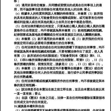
移；
（d）適用於某特定種族，共同體或習慣法的成員在任何事項上的適
用，而不論該事項是否排除任何適用於其他人的法律; 要么
（e）根據本人的性質和與該人有關的特殊情況，本條第（3）款所指
的具有此類描述的人可能會受到任何殘障或限制，或可能享有任何特
權或利益個人或任何其他此類人士在民主社會中都是合理的。
（5）任何法律所載的任何規定，只要為就公職人員或公職人員的任職
資格作出合理規定，均不得被認為與本條第（1）款相抵觸或相抵觸。
紀律部隊或為當地政府機關或任何法律直接設立的法人團體的服務。
（6）本條第（2）款不適用於由本條第（4）或（5）款所指的任何法
律規定明示或以必要暗示授權進行的任何事情。
（7）任何法律所包含的或在任何法律的授權下所做的任何事情，均不
得被認為與本條相抵觸或相抵觸，只要有關法律作出了規定，使人具
有第（3）款所述的任何此類描述）可能會受到本《憲法》第9、11、
12、13和14條所保障的權利和自由的任何限制，即第9（2），11（5）
條所授權的限制，視情況而定，請參見12（2），13（2）或14（3）。
（8）本條第（2）款的任何規定均不影響與在根據本《憲法》或任何
其他法律歸屬於任何人的任何法院提起，進行或中止民事或刑事訴訟
的任何酌處權。
（9）任何法律所載或根據其權限所作的任何事情，均不得被裁定與本
條的規定相抵觸─
（a）該法律是否在本憲法生效之前立即生效，並且自本憲法生效以來
一直一直有效；要么
（b）自該《憲法》生效之日起，法律一直在任何時候廢除並重新頒布
任何成文法中的任何規定。
16.減損基本權利和自由
（1）在法律授權博茨瓦納處於戰爭或戰爭期間的任何時期，任何法律