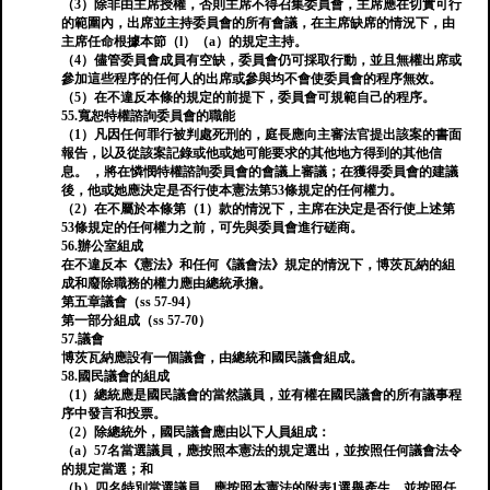
（3）除非由主席授權，否則主席不得召集委員會，主席應在切實可行
的範圍內，出席並主持委員會的所有會議，在主席缺席的情況下，由
主席任命根據本節（l）（a）的規定主持。
（4）儘管委員會成員有空缺，委員會仍可採取行動，並且無權出席或
參加這些程序的任何人的出席或參與均不會使委員會的程序無效。
（5）在不違反本條的規定的前提下，委員會可規範自己的程序。
55.寬恕特權諮詢委員會的職能
（1）凡因任何罪行被判處死刑的，庭長應向主審法官提出該案的書面
報告，以及從該案記錄或他或她可能要求的其他地方得到的其他信
息。 ，將在憐憫特權諮詢委員會的會議上審議；在獲得委員會的建議
後，他或她應決定是否行使本憲法第53條規定的任何權力。
（2）在不屬於本條第（1）款的情況下，主席在決定是否行使上述第
53條規定的任何權力之前，可先與委員會進行磋商。
56.辦公室組成
在不違反本《憲法》和任何《議會法》規定的情況下，博茨瓦納的組
成和廢除職務的權力應由總統承擔。
第五章議會（ss 57-94）
第一部分組成（ss 57-70）
57.議會
博茨瓦納應設有一個議會，由總統和國民議會組成。
58.國民議會的組成
（1）總統應是國民議會的當然議員，並有權在國民議會的所有議事程
序中發言和投票。
（2）除總統外，國民議會應由以下人員組成：
（a）57名當選議員，應按照本憲法的規定選出，並按照任何議會法令
的規定當選；和
（b）四名特別當選議員，應按照本憲法的附表1選舉產生，並按照任