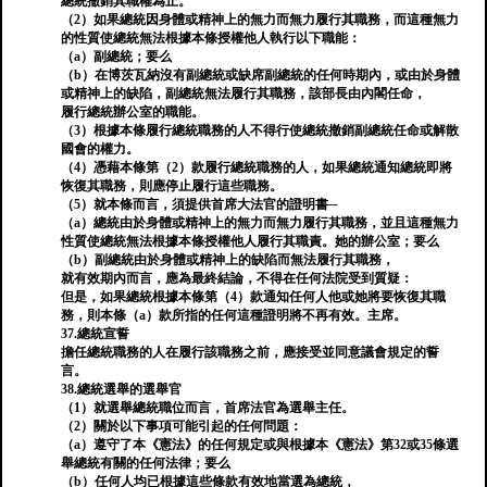
總統撤銷其職權為止。
（2）如果總統因身體或精神上的無力而無力履行其職務，而這種無力
的性質使總統無法根據本條授權他人執行以下職能：
（a）副總統；要么
（b）在博茨瓦納沒有副總統或缺席副總統的任何時期內，或由於身體
或精神上的缺陷，副總統無法履行其職務，該部長由內閣任命，
履行總統辦公室的職能。
（3）根據本條履行總統職務的人不得行使總統撤銷副總統任命或解散
國會的權力。
（4）憑藉本條第（2）款履行總統職務的人，如果總統通知總統即將
恢復其職務，則應停止履行這些職務。
（5）就本條而言，須提供首席大法官的證明書─
（a）總統由於身體或精神上的無力而無力履行其職務，並且這種無力
性質使總統無法根據本條授權他人履行其職責。她的辦公室；要么
（b）副總統由於身體或精神上的缺陷而無法履行其職務，
就有效期內而言，應為最終結論，不得在任何法院受到質疑：
但是，如果總統根據本條第（4）款通知任何人他或她將要恢復其職
務，則本條（a）款所指的任何這種證明將不再有效。主席。
37.總統宣誓
擔任總統職務的人在履行該職務之前，應接受並同意議會規定的誓
言。
38.總統選舉的選舉官
（1）就選舉總統職位而言，首席法官為選舉主任。
（2）關於以下事項可能引起的任何問題：
（a）遵守了本《憲法》的任何規定或與根據本《憲法》第32或35條選
舉總統有關的任何法律；要么
（b）任何人均已根據這些條款有效地當選為總統，