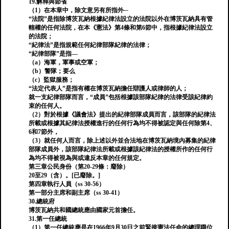
19.解釋與節省
（1）在本章中，除文意另有所指外─
“法院”是指除博茨瓦納根據紀律法設立的法院以外在博茨瓦納具有管
轄權的任何法院，在本《憲法》第4條和第6節中，指根據紀律法設立
的法院；
“紀律法”是指規範任何紀律部隊紀律的法律；
“紀律部隊”是指—
（a）海軍，軍事或空軍；
（b）警隊；要么
（c）監獄服務；
“法定代表人”是指有權在博茨瓦納擔任辯護人或律師的人；
就一支紀律部隊而言，“成員”包括根據該部隊紀律的法律受該紀律約
束的任何人。
（2）對於根據《議會法》提出的紀律部隊成員而言，該部隊的紀律法
所載或根據其紀律法授權進行的任何行為均不得被認定與任何除第4、
6和7節外，
（3）就任何人而言，除上述以外並合法地在博茨瓦納境內募集的紀律
部隊成員外，該部隊紀律法所載或根據該紀律法的授權所作的任何行
為均不得被視為與或違反本章的任何規定。
第三章公民身份（第20-29條：廢除）
20至29（含）。[已廢除。]
第四章執行人員（ss 30-56）
第一部分主席和副主席（ss 30-41）
30.總統府
博茨瓦納共和國總統應由國家元首擔任。
31.第一任總統
（1）第一任總統應是在1966年9月30日之前緊接憲法任命的總理職位