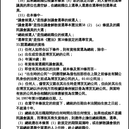
（10）如果總統職位根據本條第（8）款的規定出缺，則大會特別選舉
議員的席位也應空缺，在總統職位上選舉人選應在選舉特別選舉成
員。
（11）在本條中─
“議會候選人”是指參加議會選舉的候選人；
“議會選舉”是指在議會解散後選舉本憲法第58（2）（a）條提及的國
民議會議員的大選；
“總統候選人”是指總統職位的候選人；
“選舉官員”是指本《憲法》第38條規定的選舉官員。
33.競選總統的資格
（1）任何人如符合以下條件，則有資格當選為總統，除非─
（a）出生或世係是博茨瓦納的公民；
（b）年滿30歲；和
（c）有資格當選國民議會議員。
（2）即使有其他相反的法律，就本條及第39條而言─
（a）“出生時的公民”一詞應理解為僅包括那些在上限之前修改有關公
民身份的法律之前成為博茨瓦納公民的人。01:01公民法；
（b）任何人，儘管其父親在其出生時是博茨瓦納公民，但由於其出生
在博茨瓦納以外的地方而根據該條例被註冊為博茨瓦納公民。與當時
有效的公民身份相關的法律應被視為世襲公民。
34. 1997年第16號總統任期。2。
（1）在遵守本條規定的前提下，總統的任期自本法開始生效之日起，
不超過十年。
（2）總統在其任職期間的任何時間出現任何情況，如果他或她不是國
民議會議員，而導致其喪失資格的，則應停止擔任總統職務。選舉。
（3）總統應在本條第（1）款規定的期限屆滿時，或在解散議會後的
下屆總統選舉中當選的人上任時，終止總統職位。