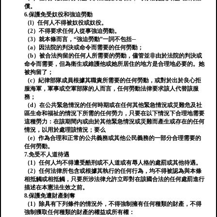
償。
6.保護免受奴役和強迫勞動
（l）任何人不得被奴役或奴役。
（2）不得要求任何人從事強迫勞動。
（3）就本條而言，“強迫勞動”一詞不包括─
（a）因法院的判決或命令而需要的任何勞動；
（b）被合法拘留的任何人所需要的勞動，儘管並非由於法院的判決或
命令而需要，但為衛生或維護他或她所居住的地方是合理地必要的。她
被拘留了；
（c）紀律部隊成員根據其職責所需要的任何勞動，或對於出於良心拒
服海軍，軍事或空軍部隊的人而言，任何勞動法律要求該人代替該服
務；
（d）在公共緊急情況的任何時期或在任何其他緊急情況或災難危及社
區生命和福祉的情況下所需的任何勞力，只要在以下情況下合理地需要
這種勞力：在該期間內或由於其他緊急情況或災難而產生或存在的任何
情況，以用於處理該情況；要么
（e）作為合理和正常的公共義務或其他公民義務的一部分合理需要的
任何勞動。
7.免受不人道待遇
（1）任何人均不得遭受酷刑或不人道或有辱人格的處罰或其他待遇。
（2）任何法律所包含或根據其執行的任何行為，均不得被認為與本條
相抵觸或相抵觸，只要所涉法律允許立即對在該國合法的任何處罰進行
描述在本憲法生效之前。
8.保護免遭財產剝奪
（1）除具有下列條件的情況外，不得強制擁有任何種類的財產，不得
強制獲取任何種類的財產的權益或所有權：