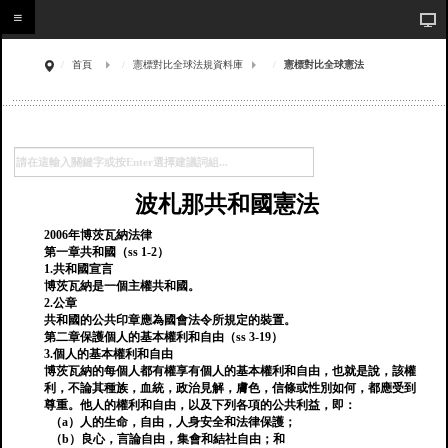
首頁
憲標對比全球法規資料庫
憲標對比全球憲法
波札那共和國憲法
2006年博茨瓦納法律
第一章共和國（ss 1-2）
1.共和國宣言
博茨瓦納是一個主權共和國。
2.公章
共和國的公共印章應為國會法令所規定的裝置。
第二章保護個人的基本權利和自由（ss 3-19）
3.個人的基本權利和自由
博茨瓦納的每個人都有權享有個人的基本權利和自由，也就是說，該權
利，不論其種族，血統，政治見解，膚色，信條或性別如何，都應受到
尊重。他人的權利和自由，以及下列各項的公共利益，即：
（a）人的生命，自由，人身安全和法律保護；
（b）良心，言論自由，集會和結社自由；和