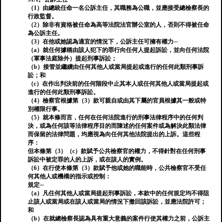
（1）由總統任命一名公訴主任，其職務為公職，並應接受總檢察長的
行政監督。
（2）除非有資格被任命為高等法院法官辦公室的人，否則不得被任命
為公訴主任。
（3）在他或她認為適宜的情況下，公訴主任可擁有權力─
（a）就任何據稱由該人犯下的罪行向任何人提起訴訟，並向任何法院
（軍事法庭除外）提起刑事訴訟；
（b）接管並繼續由任何其他人或當局提起或進行的任何此類刑事訴
訟；和
（c）在作出判決前的任何階段中止其本人或任何其他人或當局提起或
進行的任何此類刑事訴訟。
（4）檢察官根據第（3）款可親自或由其下屬的官員根據其一般或特
別權限行事。
（5）就本條而言，任何在任何法院進行的刑事法律程序中的任何判
決，或為任何該等法律程序目的而陳述的任何案件或為解決此類法律
而保留的法律問題，均應視為向任何其他法院提出的上訴。這些程
序：
但本條第（3）（c）款賦予公共檢察官的權力，不得針對在任何刑事
訴訟中被定罪的人的上訴，或在該人的實例。
（6）在行使本條第（3）款賦予他或她的職能時，公共檢察官不受任
何其他人或機構的指示或控制：
規定─
（a）凡任何其他人或當局提起刑事訴訟，本款中的任何規定均不得阻
止該人或當局或在該人或當局的情況下撤回該訴訟，並應法院許可；
和
（b）在就總檢察長認為具有重大意義的案件行使其權力之前，公訴主