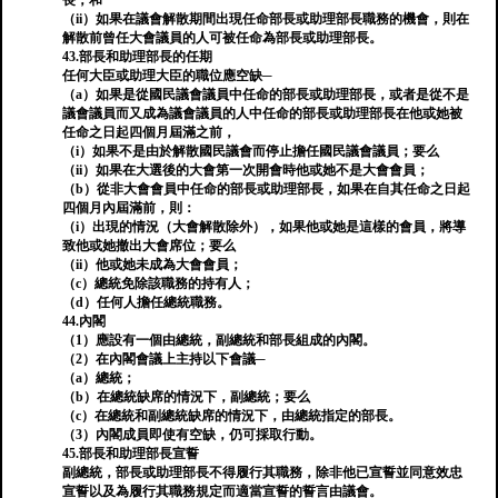
長；和
（ii）如果在議會解散期間出現任命部長或助理部長職務的機會，則在
解散前曾任大會議員的人可被任命為部長或助理部長。
43.部長和助理部長的任期
任何大臣或助理大臣的職位應空缺─
（a）如果是從國民議會議員中任命的部長或助理部長，或者是從不是
議會議員而又成為議會議員的人中任命的部長或助理部長在他或她被
任命之日起四個月屆滿之前，
（i）如果不是由於解散國民議會而停止擔任國民議會議員；要么
（ii）如果在大選後的大會第一次開會時他或她不是大會會員；
（b）從非大會會員中任命的部長或助理部長，如果在自其任命之日起
四個月內屆滿前，則：
（i）出現的情況（大會解散除外），如果他或她是這樣的會員，將導
致他或她撤出大會席位；要么
（ii）他或她未成為大會會員；
（c）總統免除該職務的持有人；
（d）任何人擔任總統職務。
44.內閣
（1）應設有一個由總統，副總統和部長組成的內閣。
（2）在內閣會議上主持以下會議─
（a）總統；
（b）在總統缺席的情況下，副總統；要么
（c）在總統和副總統缺席的情況下，由總統指定的部長。
（3）內閣成員即使有空缺，仍可採取行動。
45.部長和助理部長宣誓
副總統，部長或助理部長不得履行其職務，除非他已宣誓並同意效忠
宣誓以及為履行其職務規定而適當宣誓的誓言由議會。