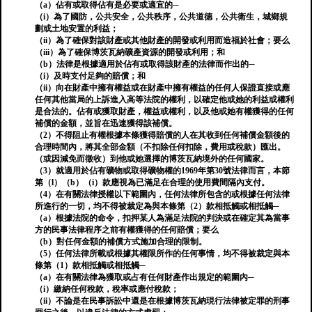
（a）佔有或取得佔有是必要或適宜的─
（i）為了國防，公共安全，公共秩序，公共道德，公共衛生，城鄉規
劃或土地安置的利益；
（ii）為了確保對該財產或其他財產的開發或利用而造福於社會；要么
（iii）為了確保博茨瓦納礦產資源的開發或利用；和
（b）法律是根據適用於佔有或取得該財產的法律而作出的─
（i）及時支付足夠的賠償；和
（ii）向在財產中擁有權益或在財產中擁有權益的任何人保證直接或應
任何其他當局的上訴進入高等法院的權利，以確定他或她的利益或權利
是合法的。佔有或獲取財產，權益或權利，以及他或她有權獲得的任何
補償的金額，並旨在迅速獲得該補償。
（2）不得阻止有權根據本條獲得賠償的人在其收到任何補償金額後的
合理時間內，將其全部金額（不扣除任何扣除，費用或稅款）匯出。
（或因減免而徵收）到他或她選擇的博茨瓦納境外的任何國家。
（3）就適用於佔有礦物或取得礦物權的1969年第30號法律而言，本節
第（l）（b）（i）款應視為已滿足在合理的使用費間隔內支付。
（4）在有關法律授權以下範圍內，任何法律所包含的或根據任何法律
所進行的一切，均不得被裁定為與本條第（2）款相抵觸或相抵觸─
（a）根據法院的命令，扣押某人為滿足法院的判決或在確定其為當事
方的民事法律程序之前有權獲得的任何賠償；要么
（b）對任何金額的補償方式施加合理的限制。
（5）任何法律所載或根據其權限所作的任何事情，均不得被裁定與本
條第（1）款相抵觸或相抵觸─
（a）在有關法律為獲取或占有任何財產作出規定的範圍內─
（i）繳納任何稅款，稅率或應付稅款；
（ii）不論是在民事訴訟中還是在根據博茨瓦納現行法律被定罪的刑事