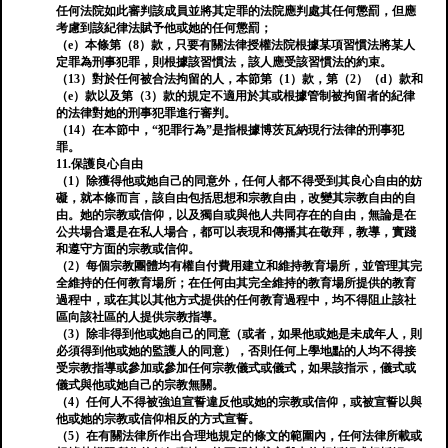
任何法院如此審判該成員並將其定罪的法院應判處其任何懲罰，但應
考慮到該紀律法賦予他或她的任何懲罰；
（e）本條第（8）款，只要有關法律授權法院根據某項習慣法將某人
定罪為刑事犯罪，則根據該習慣法，該人應受該習慣法的約束。
（13）對於任何被合法拘留的人，本節第（1）款，第（2）（d）款和
（e）款以及第（3）款的規定不適用於其或根據管制被拘留者的紀律
的法律對她的刑事犯罪進行審判。
（14）在本節中，“犯罪行為”是指根據博茨瓦納現行法律的刑事犯
罪。
11.保護良心自由
（1）除獲得他或她自己的同意外，任何人都不得受到其良心自由的妨
礙，就本條而言，該自由包括思想和宗教自由，改變其宗教自由的自
由。她的宗教或信仰，以及獨自或與他人共同存在的自由，無論是在
公共場合還是在私人場合，都可以表現和傳播其在敬拜，教導，實踐
和遵守方面的宗教或信仰。
（2）每個宗教團體均有權自付費用建立和維持教育場所，並管理其完
全維持的任何教育場所；在任何由其完全維持的教育場所提供的教育
過程中，或在其以其他方式提供的任何教育過程中，均不得阻止該社
區向該社區的人提供宗教指導。
（3）除非得到他或她自己的同意（或者，如果他或她是未成年人，則
必須得到他或她的監護人的同意），否則任何上學地點的人均不得接
受宗教指導或參加或參加任何宗教儀式或儀式，如果該指示，儀式或
儀式與他或她自己的宗教無關。
（4）任何人不得被強迫宣誓違反他或她的宗教或信仰，或被宣誓以與
他或她的宗教或信仰相反的方式宣誓。
（5）在有關法律所作出合理地規定的條文的範圍內，任何法律所載或