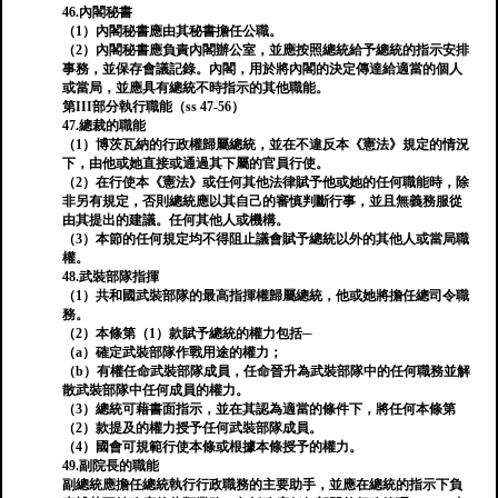
46.內閣秘書
（1）內閣秘書應由其秘書擔任公職。
（2）內閣秘書應負責內閣辦公室，並應按照總統給予總統的指示安排
事務，並保存會議記錄。內閣，用於將內閣的決定傳達給適當的個人
或當局，並應具有總統不時指示的其他職能。
第III部分執行職能（ss 47-56）
47.總裁的職能
（1）博茨瓦納的行政權歸屬總統，並在不違反本《憲法》規定的情況
下，由他或她直接或通過其下屬的官員行使。
（2）在行使本《憲法》或任何其他法律賦予他或她的任何職能時，除
非另有規定，否則總統應以其自己的審慎判斷行事，並且無義務服從
由其提出的建議。任何其他人或機構。
（3）本節的任何規定均不得阻止議會賦予總統以外的其他人或當局職
權。
48.武裝部隊指揮
（1）共和國武裝部隊的最高指揮權歸屬總統，他或她將擔任總司令職
務。
（2）本條第（1）款賦予總統的權力包括─
（a）確定武裝部隊作戰用途的權力；
（b）有權任命武裝部隊成員，任命晉升為武裝部隊中的任何職務並解
散武裝部隊中任何成員的權力。
（3）總統可藉書面指示，並在其認為適當的條件下，將任何本條第
（2）款提及的權力授予任何武裝部隊成員。
（4）國會可規範行使本條或根據本條授予的權力。
49.副院長的職能
副總統應擔任總統執行行政職務的主要助手，並應在總統的指示下負