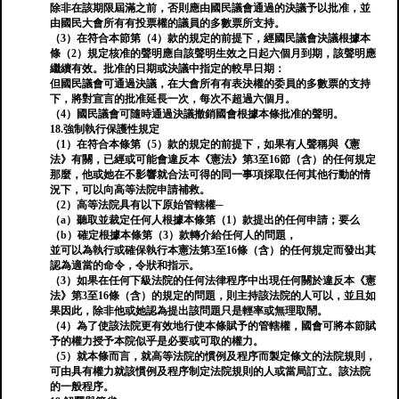
除非在該期限屆滿之前，否則應由國民議會通過的決議予以批准，並
由國民大會所有有投票權的議員的多數票所支持。
（3）在符合本節第（4）款的規定的前提下，經國民議會決議根據本
條（2）規定核准的聲明應自該聲明生效之日起六個月到期，該聲明應
繼續有效。批准的日期或決議中指定的較早日期：
但國民議會可通過決議，在大會所有有表決權的委員的多數票的支持
下，將對宣言的批准延長一次，每次不超過六個月。
（4）國民議會可隨時通過決議撤銷國會根據本條批准的聲明。
18.強制執行保護性規定
（1）在符合本條第（5）款的規定的前提下，如果有人聲稱與《憲
法》有關，已經或可能會違反本《憲法》第3至16節（含）的任何規定
那麼，他或她在不影響就合法可得的同一事項採取任何其他行動的情
況下，可以向高等法院申請補救。
（2）高等法院具有以下原始管轄權─
（a）聽取並裁定任何人根據本條第（1）款提出的任何申請；要么
（b）確定根據本條第（3）款轉介給任何人的問題，
並可以為執行或確保執行本憲法第3至16條（含）的任何規定而發出其
認為適當的命令，令狀和指示。
（3）如果在任何下級法院的任何法律程序中出現任何關於違反本《憲
法》第3至16條（含）的規定的問題，則主持該法院的人可以，並且如
果因此，除非他或她認為提出該問題只是輕率或無理取鬧。
（4）為了使該法院更有效地行使本條賦予的管轄權，國會可將本節賦
予的權力授予本院似乎是必要或可取的權力。
（5）就本條而言，就高等法院的慣例及程序而製定條文的法院規則，
可由具有權力就該慣例及程序制定法院規則的人或當局訂立。該法院
的一般程序。