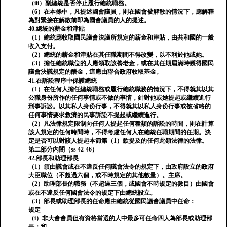
（iii）副總統是否停止履行總統職務。
（6）在本條中，凡提述國會議員，則在國會被解散的情況下，應解釋
為對緊接在解散前即為國會議員的人的提述。
40.總統的薪金和津貼
（1）總統應收取國民議會決議所規定的薪金和津貼，由共和國的一般
收入支付。
（2）總統的薪金和津貼在其任職期間不得改變，以不利於他或她。
（3）擔任總統職位的人應領取該養老金，或在其任期屆滿時獲得國民
議會決議規定的酬金，這應由聯合政府收取基金。
41.在訴訟程序中保護總統
（1）在任何人擔任總統職務或履行總統職務的情況下，不得就其以其
公職身份所作的任何事情或不做的事情，針對他或她提起或繼續進行
刑事訴訟。以其私人身份行事，不得就其以私人身份行事或被省略的
任何事情要求救濟的民事訴訟不提起或繼續進行。
（2）凡法律規定限制向任何人提起任何種類的訴訟的時間，則在計算
該人規定的任何時間時，不得考慮任何人在總統任職期間的任期。決
定是否可以對該人提起本節第（1）款提及的任何此類法律的法律。
第二部分內閣（ss 42-46）
42.部長和助理部長
（1）須由議會或在不違反任何議會法令的規定下，由政府設立的政府
大臣職位（不超過六個，或不時規定的其他數量）。主席。
（2）助理部長的職務（不超過三個，或國會不時規定的數目）由國會
或在不違反任何國會法令的規定下由總統設立。
（3）部長或助理部長的任命應由總統從國民議會議員中任命：
規定─
（i）非大會會員但有資格當選的人中最多可任命四人為部長或助理部