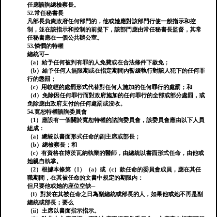
任應諮詢總檢察長。
52.常任秘書長
凡部長負責政府任何部門的，他或她應對該部門行使一般指示和控
制，並在該指示和控制的前提下，該部門應由常任秘書長監督，其常
任秘書應在一個公共辦公室。
53.憐憫的特權
總統可─
（a）給予任何被判有罪的人免費或在合法條件下赦免；
（b）給予任何人無限期或在指定期間內暫緩執行對該人犯下的任何罪
行的懲罰；
（c）用較輕的處罰形式代替對任何人施加的任何罪行的處罰；和
（d）免除因任何罪行而對政府施加的任何罪行的全部或部分處罰，或
免除應由政府支付的任何處罰或沒收。
54.寬恕特權諮詢委員會
（1）應設有一個關於寬恕特權的諮詢委員會，該委員會應由以下人員
組成：
（a）總統以書面形式任命的副主席或部長；
（b）總檢察長；和
（c）有資格在博茨瓦納執業的醫師，由總統以書面形式任命，由他或
她親自執掌。
（2）根據本條第（1）（a）或（c）款任命的委員會成員，應在其任
職期間，在其被任命的文書中規定的期限內：
但只要他或她的座位空缺─
（i）對於在其被任命之日為副總統或部長的人，如果他或她不再是副
總統或部長；要么
（ii）主席以書面指示指示。