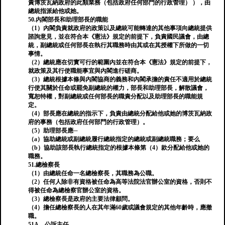
責博茨瓦納政府的此類業務（包括政府任何部門的行政管理） ），由
總統指派給他或她。
50.內閣部長和助理部長的職能
（1）內閣負責就政府的政策以及總統可能轉達的其他事項向總統提供
諮詢意見，並在符合本《憲法》規定的前提下，負責國民議會，由總
統，副總統或任何部長在執行其職務時由其或在其授權下所做的一切
事情。
（2）總統應在切實可行的範圍內並在符合本《憲法》規定的前提下，
就政策及其行使職能事宜與內閣進行磋商。
（3）總統根據本條與內閣協商的義務和內閣承擔的責任不適用於總統
行使其關於任命或罷免副總統的權力，部長和助理部長，解散議會，
寬恕特權，對副總統或任何部長的職責分配以及助理部長的職能規
定。
（4）部長應在總統的指示下，負責由總統分配給他或她的博茨瓦納政
府的事務（包括政府任何部門的行政管理）。
（5）助理部長應─
（a）協助總統或副總統履行總統指定的總統或副總統職務；要么
（b）協助該部長執行總統指定的根據本條第（4）款分配給他或她的
職務。
51.總檢察長
（1）由總統任命一名總檢察長，其職務為公職。
（2）任何人除非有資格被任命為高等法院法官辦公室的資格，否則不
得被任命為總檢察官辦公室的資格。
（3）總檢察長是政府的主要法律顧問。
（4）擔任總檢察長的人在其年滿60歲或議會規定的其他年齡時，應撤
職。
51A。公訴主任