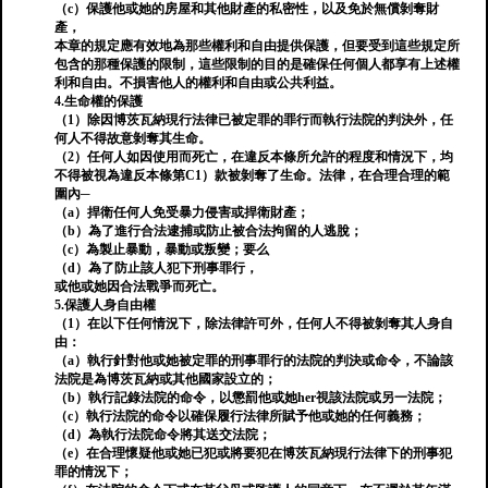
（c）保護他或她的房屋和其他財產的私密性，以及免於無償剝奪財
產，
本章的規定應有效地為那些權利和自由提供保護，但要受到這些規定所
包含的那種保護的限制，這些限制的目的是確保任何個人都享有上述權
利和自由。不損害他人的權利和自由或公共利益。
4.生命權的保護
（1）除因博茨瓦納現行法律已被定罪的罪行而執行法院的判決外，任
何人不得故意剝奪其生命。
（2）任何人如因使用而死亡，在違反本條所允許的程度和情況下，均
不得被視為違反本條第C1）款被剝奪了生命。法律，在合理合理的範
圍內─
（a）捍衛任何人免受暴力侵害或捍衛財產；
（b）為了進行合法逮捕或防止被合法拘留的人逃脫；
（c）為製止暴動，暴動或叛變；要么
（d）為了防止該人犯下刑事罪行，
或他或她因合法戰爭而死亡。
5.保護人身自由權
（1）在以下任何情況下，除法律許可外，任何人不得被剝奪其人身自
由：
（a）執行針對他或她被定罪的刑事罪行的法院的判決或命令，不論該
法院是為博茨瓦納或其他國家設立的；
（b）執行記錄法院的命令，以懲罰他或她her視該法院或另一法院；
（c）執行法院的命令以確保履行法律所賦予他或她的任何義務；
（d）為執行法院命令將其送交法院；
（e）在合理懷疑他或她已犯或將要犯在博茨瓦納現行法律下的刑事犯
罪的情況下；