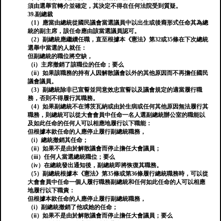
須由選舉官轉介並確定，其決定不得在任何法院受到質疑。
39.副總裁
（1）應當由總統從國民議會當選議員中以出生或後裔形式任命其為總
統的副主席，該任命應由該當選議員認可。
（2）副總統應繼續任職，直至根據本《憲法》第32或35條在下次總統
選舉中當選的人就任：
但副總統的職位將空缺，
（i）主席撤銷了該職位的任命；要么
（ii）如果該職務的持有人因解散議會以外的其他原因而不再擔任國民
議會議員。
（3）副總統除非已宣誓並同意效忠宣誓以及議會規定的適當履行職
務，否則不得履行其職務。
（4）如果副總統不在博茨瓦納或由於生病或任何其他原因無法履行其
職務，則總統可以從大會會員中任命一名人選副總統辦公室的職能以
及如此任命的任何人可以相應地履行以下職能：
但根據本款任命的人應停止履行副總統職務，
（i）總統撤銷其任命；
（ii）如果不是由於解散議會而停止擔任大會議員；
（iii）任何人當選總統職位；要么
（iv）在總統發出通知後，副總統即將恢復其職務。
（5）副總統根據本《憲法》第35條或第36條履行總統職務時，可以從
大會會員中任命一個人履行職務副總統和任何如此任命的人可以相應
地履行以下職責：
但根據本款任命的人應停止履行副總統職務，
（i）副總統撤銷了他或她的任命；
（ii）如果不是由於解散議會而停止擔任大會議員；要么