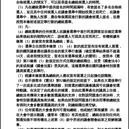
合格候選人的情況下，可以延長提名總統候選人的時間。
（5）凡在總統選舉中提供提名的時間屆滿時，有效提名了多名合格候
選人，並且其中任何候選人在議會選舉中開始投票之前死亡，在議會
選舉中，應無人投票，應在每個選區進行新的議會候選人提名，並應
按照本條前述規定舉行新的總統選舉。
（6）凡─
（a）總統選舉的任何候選人在議會選舉中進行民意調查並在確定選舉
結果後結束的期間內死亡，該候選人可因其去世而死亡。有權根據本
條第（3）款被宣布當選為總統；要么
（b）選舉主任按照本條第（3）（d）款的規定宣布沒有候選人當選，
新的國民議會應在議長任命的當天舉行會議（確定選舉結果後不超過
14天，或者視情況而定，宣布沒有選舉候選人的聲明）。按照本《憲
法》第35條第（5）款規定的方式任職於總統職位，並受《國會法令》
約束或根據《國會法案》受其約束。這種選舉應在國民議會特別當選
議員當選之前舉行。
（7）根據本條當選為總統的人應在宣布當選之日起擔任該職務。
（8）在不損害本《憲法》第92條的規定的前提下，如果在大選後舉行
了一次或多次成功的選舉請願，則當選的國民議會議員可在議會初選
時動議。在決定了由此產生的補選，並由此選舉產生的議員上任後，
總統沒有獲得大會多數當選議員的支持；在對該問題進行表決時，大
會特別當選議員無表決權。如果由於對該問題進行表決而導致總統沒
有得到大會多數當選議員的支持，則總統職位將空缺。
（9）任何當選的大會會員均可通知總統，他或她打算根據第（8）款
在大會中提出動議，儘管本《憲法》有其他規定，總統在收到任何此
類通知後不得有權在上述第（8）款中所述的議會開會結束之前解散議
會。