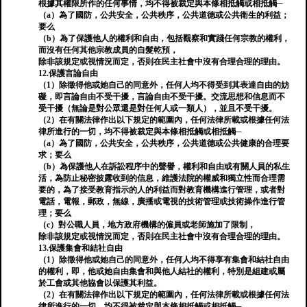
根據其權限所作的任何事情，均不得被裁定與本條相抵觸或相抵觸─
（a）為了國防，公共安全，公共秩序，公共道德或公共衛生的利益；
要么
（b）為了保護他人的權利和自由，包括觀察和實踐任何宗教的權利，
而沒有任何其他宗教成員的自髮乾預，
除非該規定或視情況而定，否則在民主社會中沒有合理合理的理由。
12.保護言論自由
（1）除徵得他或她自己的同意外，任何人均不得受到其表達自由的妨
礙，即言論自由不受干擾，言論自由不受干擾。交流思想和信息而不
受干擾（無論是對公眾還是對任何人或一類人），並且不受干擾。
（2）在有關法律作出以下規定的範圍內，任何法律所載或根據任何法
律所進行的一切，均不得被裁定與本條相抵觸或相抵觸─
（a）為了國防，公共安全，公共秩序，公共道德或公共健康的合理要
求；要么
（b）為保護他人在訴訟程序中的聲譽，權利和自由或有關人員的私生
活，為防止秘密披露收到的信息，維護法院的權威和獨立性而合理需
要的，為了接受教育指示的人的利益而對教育機構進行管理，或者對
電話，電報，郵政，無線，廣播或電視的技術管理或技術操作進行管
理；要么
（c）對公職人員，地方政府機構的僱員或老師施加了限制，
除非該規定或視情況而定，否則在民主社會中沒有合理合理的理由。
13.保護集會和結社自由
（1）除徵得他或她自己的同意外，任何人均不得享有集會和結社自由
的權利，即，他或她自由集會和與他人結社的權利，特別是組建或屬
於工會或其他協會以保護其利益。
（2）在有關法律作出以下規定的範圍內，任何法律所載或根據任何法
律所進行的一切，均不得被裁定與本條相抵觸或相抵觸─