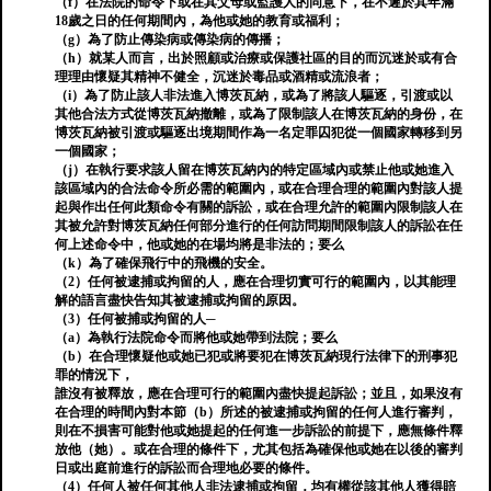
（f）在法院的命令下或在其父母或監護人的同意下，在不遲於其年滿
18歲之日的任何期間內，為他或她的教育或福利；
（g）為了防止傳染病或傳染病的傳播；
（h）就某人而言，出於照顧或治療或保護社區的目的而沉迷於或有合
理理由懷疑其精神不健全，沉迷於毒品或酒精或流浪者；
（i）為了防止該人非法進入博茨瓦納，或為了將該人驅逐，引渡或以
其他合法方式從博茨瓦納撤離，或為了限制該人在博茨瓦納的身份，在
博茨瓦納被引渡或驅逐出境期間作為一名定罪囚犯從一個國家轉移到另
一個國家；
（j）在執行要求該人留在博茨瓦納內的特定區域內或禁止他或她進入
該區域內的合法命令所必需的範圍內，或在合理合理的範圍內對該人提
起與作出任何此類命令有關的訴訟，或在合理允許的範圍內限制該人在
其被允許對博茨瓦納任何部分進行的任何訪問期間限制該人的訴訟在任
何上述命令中，他或她的在場均將是非法的；要么
（k）為了確保飛行中的飛機的安全。
（2）任何被逮捕或拘留的人，應在合理切實可行的範圍內，以其能理
解的語言盡快告知其被逮捕或拘留的原因。
（3）任何被捕或拘留的人─
（a）為執行法院命令而將他或她帶到法院；要么
（b）在合理懷疑他或她已犯或將要犯在博茨瓦納現行法律下的刑事犯
罪的情況下，
誰沒有被釋放，應在合理可行的範圍內盡快提起訴訟；並且，如果沒有
在合理的時間內對本節（b）所述的被逮捕或拘留的任何人進行審判，
則在不損害可能對他或她提起的任何進一步訴訟的前提下，應無條件釋
放他（她）。或在合理的條件下，尤其包括為確保他或她在以後的審判
日或出庭前進行的訴訟而合理地必要的條件。
（4）任何人被任何其他人非法逮捕或拘留，均有權從該其他人獲得賠