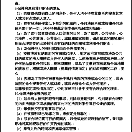
會。
9.保護房屋和其他財產的隱私
（1）除徵得他或她自己的同意外，任何人均不得在其處所內搜查其本
人或其財產或他人進入。
（2）在有關法律作出以下規定的範圍內，任何法律所載或根據任何法
律所進行的一切，均不得被裁定與本條相抵觸或相抵觸─
（a）為了進行普查或確保人口普查的目的，為了國防，公共安全，公
共秩序，公共道德，公共衛生，城鎮和國家規劃，礦產資源的開發和利
用而合理需要的出於對社區有益的目的而開發或利用任何財產；
（b）為保護他人的權利或自由而合理需要的；
（c）授權博茨瓦納政府的官員或代理人，地方政府當局或依法為公共
目的成立的法人團體進入任何人的房屋，以便檢查該房屋或該房屋上的
任何物品徵收任何稅款，稅率或關稅，或為了從事與在該處所合法地屬
於該政府，機關或法人團體（視屬何情況而定）的財產有關的工作；要
么
（d）授權為了在任何民事訴訟中執行法院的判決或命令的目的，通過
法院的命令搜查任何人或財產，或通過該命令進入任何場所，
除非該規定或視情況而定，否則在民主社會中沒有合理合理的理由。
10.保障法律保護的規定
（1）如果有人被指控犯有刑事罪，則除非撤銷指控，否則應在合理時
間內由法律設立或承認的獨立公正的法院對案件進行公正的審理。
（2）每個被控犯有刑事罪行的人─
（a）在被證明或已認罪之前，應假定是無罪的；
（b）須在合理切實可行的範圍內，以他或她所能理解的語言，並且詳
細地將其所犯罪行的性質告知他或她；
（c）應有足夠的時間和設施準備其辯護；