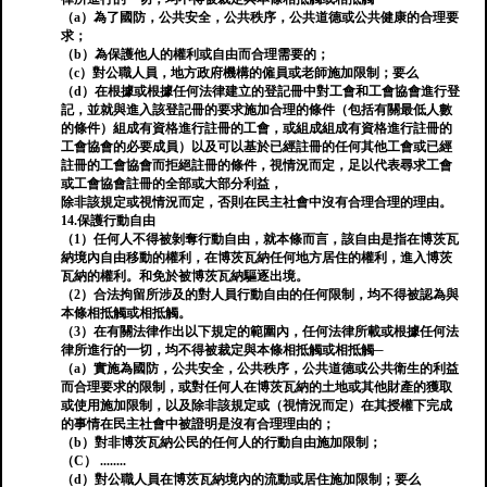
（a）為了國防，公共安全，公共秩序，公共道德或公共健康的合理要
求；
（b）為保護他人的權利或自由而合理需要的；
（c）對公職人員，地方政府機構的僱員或老師施加限制；要么
（d）在根據或根據任何法律建立的登記冊中對工會和工會協會進行登
記，並就與進入該登記冊的要求施加合理的條件（包括有關最低人數
的條件）組成有資格進行註冊的工會，或組成組成有資格進行註冊的
工會協會的必要成員）以及可以基於已經註冊的任何其他工會或已經
註冊的工會協會而拒絕註冊的條件，視情況而定，足以代表尋求工會
或工會協會註冊的全部或大部分利益，
除非該規定或視情況而定，否則在民主社會中沒有合理合理的理由。
14.保護行動自由
（1）任何人不得被剝奪行動自由，就本條而言，該自由是指在博茨瓦
納境內自由移動的權利，在博茨瓦納任何地方居住的權利，進入博茨
瓦納的權利。和免於被博茨瓦納驅逐出境。
（2）合法拘留所涉及的對人員行動自由的任何限制，均不得被認為與
本條相抵觸或相抵觸。
（3）在有關法律作出以下規定的範圍內，任何法律所載或根據任何法
律所進行的一切，均不得被裁定與本條相抵觸或相抵觸─
（a）實施為國防，公共安全，公共秩序，公共道德或公共衛生的利益
而合理要求的限制，或對任何人在博茨瓦納的土地或其他財產的獲取
或使用施加限制，以及除非該規定或（視情況而定）在其授權下完成
的事情在民主社會中被證明是沒有合理理由的；
（b）對非博茨瓦納公民的任何人的行動自由施加限制；
（C） ........
（d）對公職人員在博茨瓦納境內的流動或居住施加限制；要么