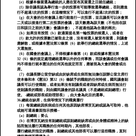
（e）根據本條當選為總統的人應在宣布其當選之日就任總統；
（f）除非議長認為舉行進一步的投票有可能導致選舉總統，否則應進
行不超過3次的投票；在這種情況下，可以進行不超過2次的投票；
（g）在大會的任何會議上都只能進行一次投票，並且議長可以休會第
二天或以後進行第二次投票的會議，該天數應為該天數（不包括在該
日和該日之前的天數）會議休會），不超過他認為合適的兩次;
（h）如果沒有按照（b）款適當提名第一輪投票的候選人，或者在
（f）款允許的投票數已被取走之後，沒有候選人被宣布當選，則議會
應解散，或根據本憲法第32條第（6）款舉行的總統選舉的情況，上述
大選無效。
（6）在國會的會議上，不得根據本條第（4）款或根據本憲法第
32（6）條的規定處理總統選舉以外的任何事務，而該會議或任何會議
均不得進行就本憲法的任何其他規定而言，應被視為大會的開會或出
席。
（7）在議長辦公室空缺或由於缺席或生病而無法擔任該辦公室主席行
使本條和本《憲法》第32（6）條賦予的職能的任何時候，國民議會副
議長可以行使職能，或者如果沒有副議長或者因缺席或生病而無法行
使副議長的職能，則由國民議會的該名議員（不是總統或副總理）行
使。 -總統或部長或助理部長），由大會為此目的選舉。
36.總統在缺席，生病等情況下的職責履行
（1）每當總統因疾病或任何其他原因缺席博茨瓦納或認為可取時，他
或她可通過書面指示授權─
（a）副總統；要么
（b）在博茨瓦納沒有副總統或該副總統缺席或由於身體或精神上的缺
陷而無法履行其職務的任何時期內，其他部長，
履行總統所指定的職務，副總統或其他部長可以履行這些職務，直到