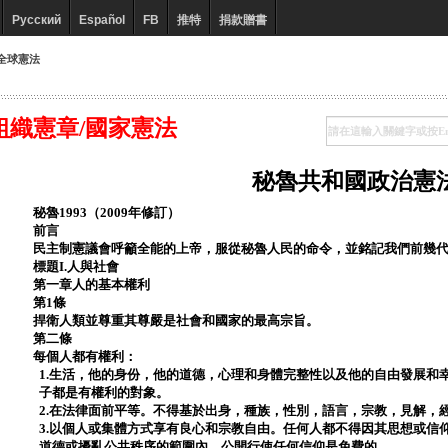
Русский
Español
FB
推特
捐款贈書
全球憲法
組織憲章/國家憲法
秘魯共和國政治憲
秘魯1993（2009年修訂）
前言
民主制憲議會呼籲全能的上帝，服從秘魯人民的命令，並銘記我們前幾
標題I.人與社會
第一章人的基本權利
第1條
捍衛人類並尊重其尊嚴是社會和國家的最高宗旨。
第二條
每個人都有權利：
1.生活，他的身份，他的道德，心理和身體完整性以及他的自由發展和
子都是有權利的對象。
2.在法律面前平等。不得基於出身，種族，性別，語言，宗教，見解，
3.以個人或集體方式享有良心和宗教自由。任何人都不得因其思想或信
道德或擾亂公共秩序的範圍內，公開行使任何信仰是免費的。