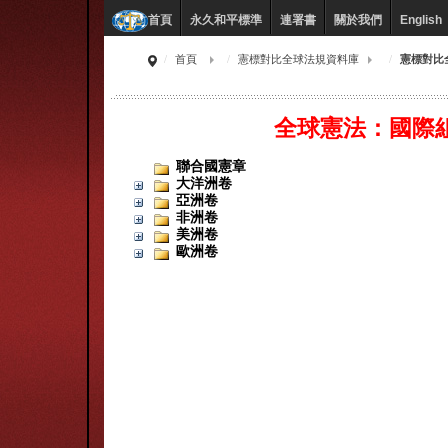
永久和平標準
連署書
關於我們
English
首頁
首頁
憲標對比全球法規資料庫
憲標對比
全球憲法：國際
聯合國憲章
大洋洲卷
亞洲卷
非洲卷
美洲卷
歐洲卷