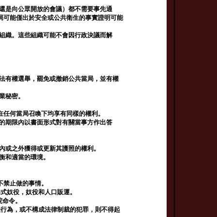
議還是向公眾開放的會議）都不需要事先通
局可能僅出於安全或公共衛生的事實證明可能
律組織。這些組織可能不會因行政決議而解
依法有權選舉，罷免或撤銷公共當局，並有權
職業秘密。
在任何當局召喚下均享有同樣的權利。
定的期限內以書面形式對有關當事方作出答
之內或之外獲得或更新其護照的權利。
平衡和適當的環境。
不禁止做的事情。
形式奴役，奴役和人口販運。
院命令。
法行為，或不構成法律制裁的犯罪，則不得起