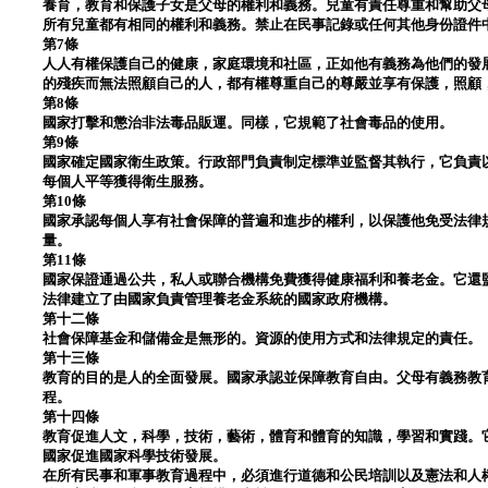
養育，教育和保護子女是父母的權利和義務。兒童有責任尊重和幫助父
所有兒童都有相同的權利和義務。禁止在民事記錄或任何其他身份證件
第7條
人人有權保護自己的健康，家庭環境和社區，正如他有義務為他們的發
的殘疾而無法照顧自己的人，都有權尊重自己的尊嚴並享有保護，照顧
第8條
國家打擊和懲治非法毒品販運。同樣，它規範了社會毒品的使用。
第9條
國家確定國家衛生政策。行政部門負責制定標準並監督其執行，它負責
每個人平等獲得衛生服務。
第10條
國家承認每個人享有社會保障的普遍和進步的權利，以保護他免受法律
量。
第11條
國家保證通過公共，私人或聯合機構免費獲得健康福利和養老金。它還
法律建立了由國家負責管理養老金系統的國家政府機構。
第十二條
社會保障基金和儲備金是無形的。資源的使用方式和法律規定的責任。
第十三條
教育的目的是人的全面發展。國家承認並保障教育自由。父母有義務教
程。
第十四條
教育促進人文，科學，技術，藝術，體育和體育的知識，學習和實踐。
國家促進國家科學技術發展。
在所有民事和軍事教育過程中，必須進行道德和公民培訓以及憲法和人