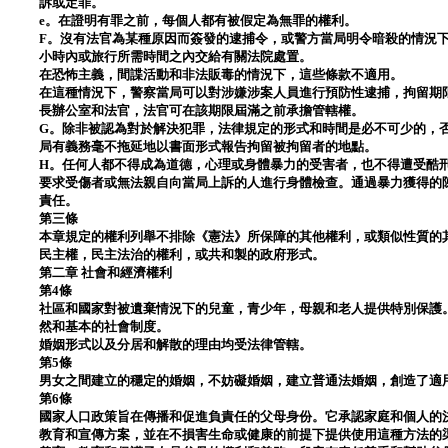
訴或定罪。
e。在證明有罪之前，每個人都有被假定為無罪的權利。
F。沒有法官為某種原因而簽發的逮捕令，或警方當局明令暗殺的情況
小時內或旅行所需時間之內交給有關法院處置。
在恐怖主義，間諜活動和非法販毒的情況下，這些條款不適用。
在這種情況下，警察當局可以對涉嫌涉案人員進行預防性逮捕，拘留期
長辦公室和法官，法官可在該期限屆滿之前承擔管轄權。
G。除非被認為對於解決犯罪，法律規定的形式和時間是必不可少的，
局有義務毫不拖延地以書面形式報告拘留被拘留者的地點。
H。任何人都不得成為道德，心理或身體暴力的受害者，也不得遭受酷
要求受傷者或無法親自向當局上訴的人進行身體檢查。通過暴力獲得的
責任。
第三條
本章規定的權利列舉不排除《憲法》所保障的其他權利，或類似性質的
民主權，民主法治的權利，或共和製的政府形式。
第二章 社會和經濟權利
第4條
社區和國家對被遺棄情況下的兒童，青少年，母親和老人提供特別保護
然和基本的社會制度。
婚姻形式以及分居和解散的理由均受法律管轄。
第5條
男女之間建立的穩定的婚姻，不妨礙婚姻，建立普通法婚姻，創造了適
第6條
國家人口政策旨在傳播和促進負責任的父母身份。它承認家庭和個人的
教育和宣傳方案，並在不損害生命或健康的前提下提供使用這種方法的