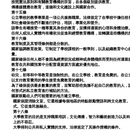
按照憲法原則和有關教育機構的宗旨，在各個級別提供教育。
傳播媒體應在教育，道德和文化建設上與國家合作。
第十五條
公立學校的教學專業是一項公共服務職業。法律規定了在學校中擔任校
和社會確保他們不斷進行評估，培訓，專業化和晉升。
該學生有權接受一種尊重其身份的教育，並獲得適當的心理和身體治療
任何人或法人實體均有權依法促進和經營教育機構，並轉讓這些機構的
第十六條
教育制度及其管理條例都是分散的。
國家協調教育政策。它制定了學校課程的一般準則，以及組織教育中心
量。
國家確保任何人都不會因為經濟狀況或精神或身體殘疾而受到任何適當
教育在共和國預算中分配普通資源方面處於優先地位。
第十七條
幼兒，初等和中等教育是強制性的。在公立學校，教育是免費的。在公
以支付教育費用的學生接受免費教育的權利。
為了確保提供最多數量的教育，並幫助那些負擔不起自己的教育的人，
何形式的私立教育進行補貼的方法。
國家鼓勵在人們可能需要的地方建立學校。
國家保證消除文盲。它還根據每個地區的特點鼓勵雙語和跨文化教育
式。它促進民族融合。
第十八條
大學教育的目的是支持職業培訓，文化傳播，智力和藝術創造力以及
上的不容忍。
大學得到公共和私人實體的支持。法律規定了其操作授權的條件。