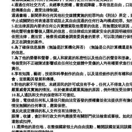
4.通過任何社交方式，未經事先授權，審查或障礙，享有信息自由，口
想傳播自由，應受法律制裁。
通過書籍，新聞界和任何其他社交媒體實施的犯罪均由《刑法》界定，
中止或關閉任何表達器官或阻止其自由流通的任何行為均構成犯罪。知
5.在法律原因內要求任何公共實體索取他需要的信息，而無需說明原因
特此聲明會影響個人隱私的信息，但法律或出於國家安全的原因明確排
依照法律，應法官，檢察長或國會調查委員會的要求，可以取消銀行保
及正在調查的案件。
6.為了確保信息服務（無論是計算機化與否）（無論是公共計算機還是
的信息。
7.為了他的榮譽和聲譽，個人和家庭的私密性以及他自己的聲音和形象
每個受到不正確陳述影響或在任何社交媒體中受傷的人均有權要求進行
責任。
8.享有知識，藝術，技術和科學創作的自由，以及這些創作的所有權和
會，並鼓勵其發展和傳播。
9.對他的家不可侵犯。未經居民的許可或沒有手令，任何人不得進入住
嚴重威脅其實施的情況。出於健康或嚴重風險的原因，例外情況受法律
10.私人通訊和文件的保密和不可侵犯。
通信，電信或任何私人通信只能由法官簽發的授權書並依法提供所有擔
情況無關的任何事項，應當保密。
違反此規定獲得的私人文件沒有法律效力。
賬簿，收據，會計和行政文件均應接受有關部門依法檢查或審核。如此
遣散或扣押。
11.選擇他的居住地，在整個國家領土內自由流動，離開該國並返回該