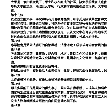
大學是一個由教職員工，學生和校友組成的社區。該大學的受託人也
每所大學的法規，治理以及學術，行政和財務制度都是自治的。大學
束。
第十九條
依法設立的大學，學院和所有其他教育機構，可享受免除就其教育和
接和間接稅。關於進口關稅，可以為特定資產建立稅收分配的特殊安
用於教育目的的獎學金和助學金應免稅，並在法律規定的方式和範圍
該法律規定了管轄上述機構的稅收規定，以及文化中心可以例外地享
對於產生合法定義為利潤的收入的私立教育機構，可適用所得稅。
第20條
專業協會是受公法認可的自治機構。法律確定了必須成為協會會員的
第21條
考古遺址和遺跡，建築物，紀念碑，地方，書目文件和檔案材料，藝
財產以及被暫時假定為文化財產的遺產，是國家的文化遺產，無論它
護。
法律保障對此類文化遺產的所有權。
根據法律規定，應鼓勵私人參與保存，修復，展覽和散佈此類物品，
第22條
工作是權利和義務。它是社會福利的基礎和自我實現的手段。
第23條
形式多樣的工作是國家的優先事項，國家為在職母親，未成年人和殘
國家特別是通過旨在鼓勵生產性就業和工作教育的政策，為社會和經
任何勞資關係都不能限制憲法權利的行使，也不能否認或不尊重工人
沒有人沒有報酬或未經他的自由同意就必須工作。
第24條