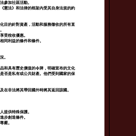
依法參加社區活動。
在《憲法》和法律的框架內受其自身法規的約
文化目的針對資產，活動和服務徵收的所有直
排。
內享受稅收優惠。
受相同利益的條件和條件。
情況。
術品和具有歷史價值的令牌，明確宣布的文化
們是否是私有或公共財產。他們受到國家的保
以及在非法將其帶回國外時將其返回該國。
疾人提供特殊保護。
濟進步創造條件。
的尊嚴。