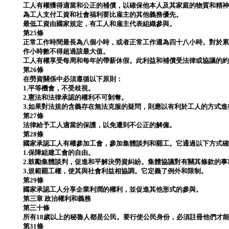
工人有權獲得適當和公正的補償，以確保他本人及其家庭的物質和精
為工人支付工資和社會福利要比雇主的其他義務優先。
最低工資由國家規定，有工人和雇主代表組織參與。
第25條
正常工作時間最長為八個小時，或者正常工作週為四十八小時。對於
作小時數不得超過該最大值。
工人有權享受每周和每年的帶薪休假。此利益和補償受法律或協議的
第26條
在勞資關係中必須遵循以下原則：
1.平等機會，不受歧視。
2.憲法和法律承認的權利不可剝奪。
3.如果對法規的含義存在無法克服的疑問，則應以有利於工人的方式進
第27條
法律給予工人適當的保護，以免遭到不公正的解僱。
第28條
國家承認工人有權參加工會，參加集體談判和罷工。它通過以下方式
1.保障組建工會的自由。
2.鼓勵集體談判，促進和平解決勞資糾紛。集體協議對有關其條款的
3.規範罷工權，使其與社會利益相協調。它定義了例外和限制。
第29條
國家承認工人分享企業利潤的權利，並促進其他形式的參與。
第三章 政治權利和義務
第三十條
所有18歲以上的秘魯人都是公民。要行使公民身份，必須註冊他們才
第31條