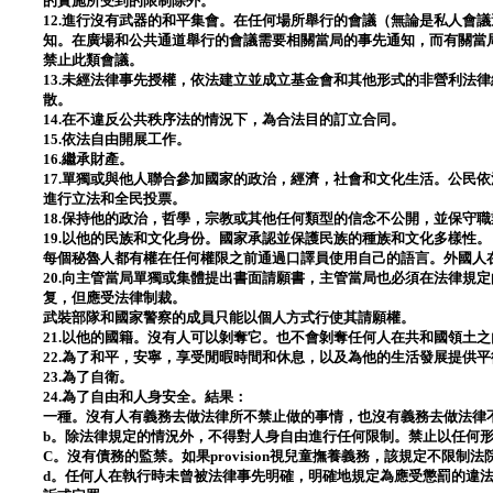
的實施所受到的限制除外。
12.進行沒有武器的和平集會。在任何場所舉行的會議（無論是私人會
知。在廣場和公共通道舉行的會議需要相關當局的事先通知，而有關當
禁止此類會議。
13.未經法律事先授權，依法建立並成立基金會和其他形式的非營利法
散。
14.在不違反公共秩序法的情況下，為合法目的訂立合同。
15.依法自由開展工作。
16.繼承財產。
17.單獨或與他人聯合參加國家的政治，經濟，社會和文化生活。公民
進行立法和全民投票。
18.保持他的政治，哲學，宗教或其他任何類型的信念不公開，並保守
19.以他的民族和文化身份。國家承認並保護民族的種族和文化多樣性。
每個秘魯人都有權在任何權限之前通過口譯員使用自己的語言。外國人
20.向主管當局單獨或集體提出書面請願書，主管當局也必須在法律規
复，但應受法律制裁。
武裝部隊和國家警察的成員只能以個人方式行使其請願權。
21.以他的國籍。沒有人可以剝奪它。也不會剝奪任何人在共和國領土
22.為了和平，安寧，享受閒暇時間和休息，以及為他的生活發展提供
23.為了自衛。
24.為了自由和人身安全。結果：
一種。沒有人有義務去做法律所不禁止做的事情，也沒有義務去做法律
b。除法律規定的情況外，不得對人身自由進行任何限制。禁止以任何
C。沒有債務的監禁。如果provision視兒童撫養義務，該規定不限制法
d。任何人在執行時未曾被法律事先明確，明確地規定為應受懲罰的違