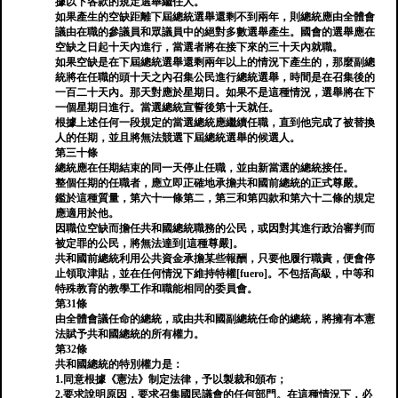
據以下各款的規定選舉繼任人。
如果產生的空缺距離下屆總統選舉還剩不到兩年，則總統應由全體會
議由在職的參議員和眾議員中的絕對多數選舉產生。國會的選舉應在
空缺之日起十天內進行，當選者將在接下來的三十天內就職。
如果空缺是在下屆總統選舉還剩兩年以上的情況下產生的，那麼副總
統將在任職的頭十天之內召集公民進行總統選舉，時間是在召集後的
一百二十天內。那天對應於星期日。如果不是這種情況，選舉將在下
一個星期日進行。當選總統宣誓後第十天就任。
根據上述任何一段規定的當選總統應繼續任職，直到他完成了被替換
人的任期，並且將無法競選下屆總統選舉的候選人。
第三十條
總統應在任期結束的同一天停止任職，並由新當選的總統接任。
整個任期的任職者，應立即正確地承擔共和國前總統的正式尊嚴。
鑑於這種質量，第六十一條第二，第三和第四款和第六十二條的規定
應適用於他。
因職位空缺而擔任共和國總統職務的公民，或因對其進行政治審判而
被定罪的公民，將無法達到[這種尊嚴]。
共和國前總統利用公共資金承擔某些報酬，只要他履行職責，便會停
止領取津貼，並在任何情況下維持特權[fuero]。不包括高級，中等和
特殊教育的教學工作和職能相同的委員會。
第31條
由全體會議任命的總統，或由共和國副總統任命的總統，將擁有本憲
法賦予共和國總統的所有權力。
第32條
共和國總統的特別權力是：
1.同意根據《憲法》制定法律，予以製裁和頒布；
2.要求說明原​​因，要求召集國民議會的任何部門。在這種情況下，必