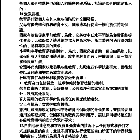
每個人都有權選擇他想加入的醫療保健系統，無論是國有的還是私人
的；
10.受教育權。
教育是針對個人在其人生各個階段的全面發展。
父母有優先權和義務教育子女。國家應為行使這一權利提供特別保
護。
國家有義務促進學前教育，為此，它將從中低水平開始為免費系統提
供資金，以確保進入該系統並進入較高水平。第二階段的過渡是強制
性的，是初等教育的要求。
小學和中學教育是強制性的。為此，國家必須資助一個自由系統，以
確保所有人都能使用該系統。就中等教育而言，根據法律，這一制度
將延長至21歲。
它還將代表國家鼓勵發展各級教育，鼓勵進行科學技術研究，藝術創
作以及保護和增進民族文化遺產。
社區有責任為發展和改善教育做出貢獻；
11.教育自由包括開放，組織和維持教育機構的權利。
教育自由除了道德，良好風俗，公共秩序和國家安全所施加的限制
外，沒有其他限制。
官方認可的教育不得針對傳播任何黨派政治趨勢。
父母有權為子女選擇教育機構。
憲法組織法應規定初等和中等教育各個級別的最低要求，並指出普遍
適用的客觀規範，使國家能夠確保其得到遵守。該法律同樣將確立對
各級教育機構的官方承認的要求；
12.自由地表達意見和在沒有事先審查的情況下以任何形式和任何方
式提供信息的自由，並且不損害依法行使這些自由所犯下的罪行和濫
用的責任，這種行為應具有資格法定人數。