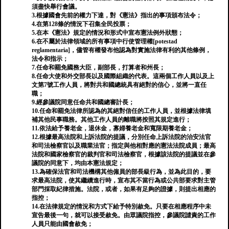
須盡快舉行會議。
3.根據國會先前的權力下達，對《憲法》指出的事項頒布法令；
4.在第128條的情況下召集全民投票；
5.在本《憲法》規定的情況和形式中宣布憲法例外狀態；
6.在不屬於法律領域的所有事項中行使管理權[potestad
reglamentaria]，儘管有權發布他認為對實施法律有利的其他條例，
法令和指示；
7.任命和罷免國務大臣，副部長，打算者和州長；
8.任命大使和外交部長以及國際組織的代表。這兩個工作人員以及上
文第7號工作人員，將對共和國總統具有絕對的信心，並將一直任
職；
9.經參議院同意任命共和國總審計長；
10.任命和罷免法律所認為的其絕對信任的工作人員，並根據法律填
補其他民事職務。其他工作人員的離職將按照其規定進行；
11.依法給予養老金，退休金，寡婦養老金和寬限期養老金；
12.根據最高法院和上訴法院的提議，分別任命上訴法院的治安法官
和司法檢察官以及職業法官；指定與他相對應的憲法法院成員；最高
法院和國家檢察官的裁判官和司法檢察官，根據該法院的提議並在參
議院的同意下，均由本憲法規定；
13.為確保法官和司法機構其他僱員的部長級行為，並為此目的，要
求最高法院，使其繼續進行時，宣布其不當行為或公共部要求對主管
部門採取紀律措施。法院，或者，如果有足夠的證據，則提出相應的
指控；
14.在法律規定的情況和方式下給予特別赦免。只要在相應程序中未
宣告最後一句，就可以接受赦免。由眾議院指控，參議院譴責的工作
人員只能由國會赦免；