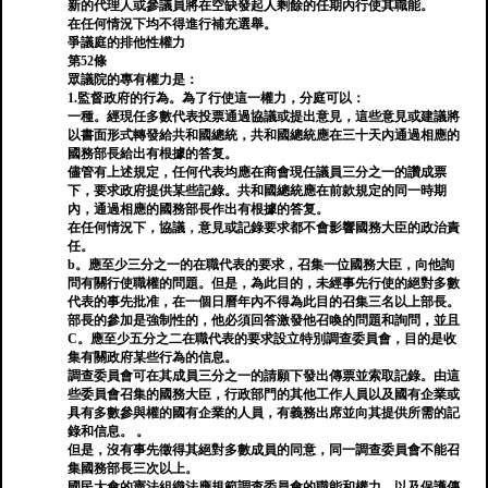
新的代理人或參議員將在空缺發起人剩餘的任期內行使其職能。
在任何情況下均不得進行補充選舉。
爭議庭的排他性權力
第52條
眾議院的專有權力是：
1.監督政府的行為。為了行使這一權力，分庭可以：
一種。經現任多數代表投票通過協議或提出意見，這些意見或建議將
以書面形式轉發給共和國總統，共和國總統應在三十天內通過相應的
國務部長給出有根據的答复。
儘管有上述規定，任何代表均應在商會現任議員三分之一的讚成票
下，要求政府提供某些記錄。共和國總統應在前款規定的同一時期
內，通過相應的國務部長作出有根據的答复。
在任何情況下，協議，意見或記錄要求都不會影響國務大臣的政治責
任。
b。應至少三分之一的在職代表的要求，召集一位國務大臣，向他詢
問有關行使職權的問題。但是，為此目的，未經事先行使的絕對多數
代表的事先批准，在一個日曆年內不得為此目的召集三名以上部長。
部長的參加是強制性的，他必須回答激發他召喚的問題和詢問，並且
C。應至少五分之二在職代表的要求設立特別調查委員會，目的是收
集有關政府某些行為的信息。
調查委員會可在其成員三分之一的請願下發出傳票並索取記錄。由這
些委員會召集的國務大臣，行政部門的其他工作人員以及國有企業或
具有多數參與權的國有企業的人員，有義務出席並向其提供所需的記
錄和信息。 。
但是，沒有事先徵得其絕對多數成員的同意，同一調查委員會不能召
集國務部長三次以上。
國民大會的憲法組織法應規範調查委員會的職能和權力，以及保護傳