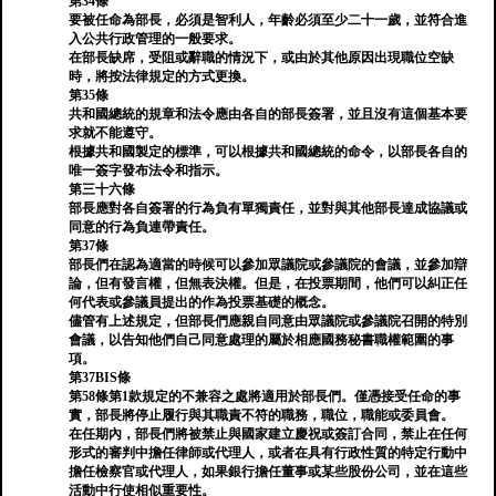
第34條
要被任命為部長，必須是智利人，年齡必須至少二十一歲，並符合進
入公共行政管理的一般要求。
在部長缺席，受阻或辭職的情況下，或由於其他原因出現職位空缺
時，將按法律規定的方式更換。
第35條
共和國總統的規章和法令應由各自的部長簽署，並且沒有這個基本要
求就不能遵守。
根據共和國製定的標準，可以根據共和國總統的命令，以部長各自的
唯一簽字發布法令和指示。
第三十六條
部長應對各自簽署的行為負有單獨責任，並對與其他部長達成協議或
同意的行為負連帶責任。
第37條
部長們在認為適當的時候可以參加眾議院或參議院的會議，並參加辯
論，但有發言權，但無表決權。但是，在投票期間，他們可以糾正任
何代表或參議員提出的作為投票基礎的概念。
儘管有上述規定，但部長們應親自同意由眾議院或參議院召開的特別
會議，以告知他們自己同意處理的屬於相應國務秘書職權範圍的事
項。
第37BIS條
第58條第1款規定的不兼容之處將適用於部長們。僅憑接受任命的事
實，部長將停止履行與其職責不符的職務，職位，職能或委員會。
在任期內，部長們將被禁止與國家建立慶祝或簽訂合同，禁止在任何
形式的審判中擔任律師或代理人，或者在具有行政性質的特定行動中
擔任檢察官或代理人，如果銀行擔任董事或某些股份公司，並在這些
活動中行使相似重要性。