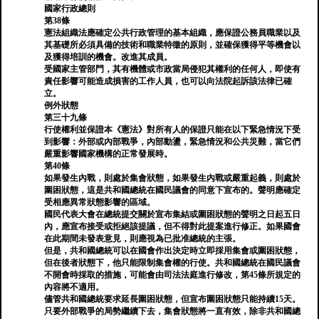
國家行政總則
第38條
憲法組織法應確定公共行政管理的基本組織，應保證公務員職業以及
其基礎所必須具備的技術和職業特徵的原則，並確保獲得平等機會以
及獲得培訓的機會。改進其成員。
受國家主管部門，其有機體或市政當局侵犯其權利的任何人，即使有
責任影響可能造成損害的工作人員，也可以向法院起訴該法律已確
立。
例外狀態
第三十九條
行使權利並保證本《憲法》對所有人的保證只能在以下緊急情況下受
到影響：外部或內部戰爭，內部動盪，緊急情況和公共災難，當它們
嚴重影響國家機構的正常發展時。
第40條
如果發生內戰，則處於集會狀態，如果發生內戰或嚴重起義，則處於
圍困狀態，這是共和國總統在國民議會的同意下宣布的。聲明應確定
受相應異常狀態影響的區域。
國民代表大會在總統提交關於宣布集結或圍困狀態的聲明之日起五日
內，應宣布接受或拒絕該提議，但不得對此提案進行修正。如果國會
在此期間未發表意見，則應視為已批准總統的主張。
但是，共和國總統可以在國會作出決定時立即採用集會或圍困狀態，
但在後者狀態下，他只能限制集會權的行使。共和國總統在國民議會
不開會時採取的措施，可能會由司法法庭進行修改，第45條所規定的
內容將不適用。
儘管共和國總統要求延長圍困狀態，但宣布圍困狀態只能持續15天。
只要外部戰爭的局勢繼續下去，集會狀態將一直有效，除非共和國總