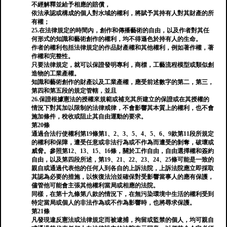
不經解釋並給予相應的賠償，
依法承認或構成的個人對水域的權利，將賦予其持有人對其財產的所
有權；
25.在法律規定的時間內，創作和傳播藝術的自由，以及作者對其任
何形式的知識和藝術創作的權利，均不得遜色於持有人的生命。
作者的權利包括法律規定的作品財產權和其他權利，例如著作權，著
作權和完整性。
只要法律規定，就可以保證發明專利，商標，工藝流程模型或類似創
造物的工業產權。
知識和藝術創作的財產以及工業產權，應受前述數字的第二，第三，
第四和第五段的規定管轄，並且
26.保證根據憲法的授權來規範或補充其所建立的保證或在其授權的
情況下對其加以限制的法律戒律，不會影響其本質上的權利，也不會
施加條件，稅收或阻止其自由運動的要求。
第20條
通過合法行使權利第19條第1、2、3、5、4、5、6、9款第11段所規定
的權利和保障，遭受任意或非法行為或不作為而遭受的剝奪，破壞或
威脅。參照第12、13、15、16條，關於工作自由，自由選擇權和簽約
自由，以及第四段所述，第19、21、22、23、24、25條可能是一致的
親自或通過代表他的任何人到各自的上訴法院，上訴法院應立即採取
其認為必要的措施，以恢復法治並確保對受影響當事人的應有保護，
儘管他可能會主張其他權利當局或相應的法院。
同樣，在第十九條第八款的情況下，在無污染環境中生活的權利受到
特定當局或個人的非法作為或不作為影響時，也將尋求保護。
第21條
凡發現違反憲法或法律規定而被逮捕，拘留或監禁的個人，均可親自