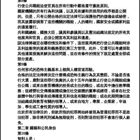
第8條
行使公共職能迫使官員在所有行動中嚴格遵守廉政原則。
國家機關的所有行為和決議，以及其依據和所採用的程序都是公開
的。但是，只有公開合格的法定法律可以保護他們的儲備金或秘密，
而其披露卻損害了這些機關的職能，人的權利，國家安全或國家利益
的適當履行。
共和國總統，國務大臣，議員和參議員以及憲法組織法規定的所有其
他當局和官員，必須公開宣布其利益和遺產。
該法律將確定在哪些情況和條件下，這些當局將把行使公共職能時涉
及利益衝突的資產和義務委託第三方管理。此外，它還可以考慮採取
其他適當措施來解決這些問題，並在有條件的情況下規定處置全部或
部分資產。
第9條
任何形式的恐怖主義基本上都與人權背道而馳。
合格的法定法律將決定什麼構成恐怖主義行為及其懲罰。不論是否進
行大選，應對這些罪行負責的人在十五年內被禁止行使公共職能或擔
任公職；或來自教育機構的校長或主任的職位，或在其中擔任教學職
務；從經營社交傳播媒體或擔任社交媒體的董事或經理，或者在社交
媒體中執行與發表或傳播意見和信息有關的職能；或在此期間擔任政
治組織或與教育有關的領導人，或來自地方，專業，企業家，辛迪
加，學生或工會性質的領導人。
出於所有法律目的，前款所指的犯罪將始終被視為普通犯罪而不是政
治犯罪，除非將死刑減為無期徒刑，否則對這些犯罪不會進行個人赦
免。
第二章 國籍和公民身份
第10條
智利人是：