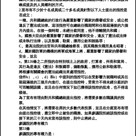
喚或提及的人員權利的方式。
2.宣布有不少於十名成員或二十多名成員針對以下人士提出的指控是
否成立：
一種。共和國總統的行政行為嚴重影響了國家的榮譽或安全，或公然
違反了憲法或法律。這項指控可在總統任職期間和任期屆滿後的六個
月內提出。在後一個時期，未經分庭同意，他不得離開共和國；
b。國務大臣由於嚴重影響了國家的榮譽和安全，違反了憲法或法律
或未執行法律，以及叛國，勒索，挪用公款和賄賂罪；
C。最高法院的法官和共和國總檢察長，因其職務失職而臭名昭著；
d。屬於國防軍的機構的將軍或海軍上將，嚴重影響了國家的榮譽和
安全，並且
e。第126條之二所指的在特別領土上的政府，打算者，州長和當局，
其行為是違反《憲法》和叛國罪，煽動叛亂，挪用公款和勒索罪。
將根據有關國會的憲法組織法來處理指控。
信件b），c），d）和e）中提到的指控可以在受影響方就職時或其任
期屆滿後的三個月內進行。在提出指控時，受害方不得未經分庭的許
可而離開該國，並且在任何情況下如已獲得該指控的批准，也不得這
樣做。
為了宣布有理由對共和國總統提出指控，將需要多數在職議員的投
票。
在其他情況下，將需要在席的大多數代表投票，並且在分庭宣布有理
由提出指控後，應立即中止被告的職務。如果參議院拒絕該指控或在
接下來的三十天內未宣布該指控，則中止將終止。
參議院的專有權力
第53條
參議院的專有權力是：