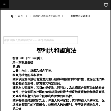
首頁
憲標對比全球法規資料庫
憲標對比全球憲法
智利共和國憲法
智利1980（2015年修訂）
第一章制度基礎
第1條
人天生自由，尊嚴和權利平等。
家庭是社會的基本單位。
國家承認並保護社會通過其進行組織和組織的中間群體，並保證他們具
有必要的自主權，以實現其特定目的。
國家為人類服務，其目的是促進共同利益，為此國家必須幫助創造社會
條件，使每個民族社區的每個成員都能最大程度地實現精神和物質實現
完全尊重本憲法所確立的權利和保障的可能性。
國家有義務維護國家安全，保護人民和家庭，贊同加強人民和家庭，促
進民族各部門的和諧融合，並確保人民的權利。平等參與國民生活。
第二條