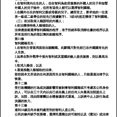
1.在智利境內出生的人，但在智利為政府服務的外國人的兒子和短暫
外國人的兒子除外，但所有這些人都可以選擇智利國籍。
2.在國外出生的智利父親或母親的兒子。總而言之，要求他的一位直
系一級或二級學位的祖先已根據數字1、3或4的規定獲得了智利國籍。
（三）依法取得入籍證明的外國人；
4.依法獲得特殊入籍補助的人。
法律應規範選擇智利國籍的程序，准予拒絕和取消歸化書的程序以及
所有這些行為的登記簿的創建程序。
第11條
智利國籍丟失：
1.在智利主管當局面前自願離職。此辭職只對先前已在外國國有化的
人生效。
2.如果在對外戰爭中曾向智利或其盟國的敵人提供服務，則以最高法
令。
3.取消入籍信，以及
4.通過推翻入籍補助的法律。
那些因本文所述的任何原因而失去智利國籍的人，只能通過法律予以
恢復。
第十二條
受行政機關的行為或決議影響而被剝奪智利國籍或不考慮其公民身份
的人，可以在三十天內以自己或名義上的任何人向最高法院提出上
訴。法院，現由陪審團以全體會議形式通過。上訴將中止上訴行為或
決議的效力。
第十三條
達到18歲且尚未被判處苦刑的智利人是公民。
公民的條件賦予投票權，選擇民選職位的可能性以及《憲法》或法律