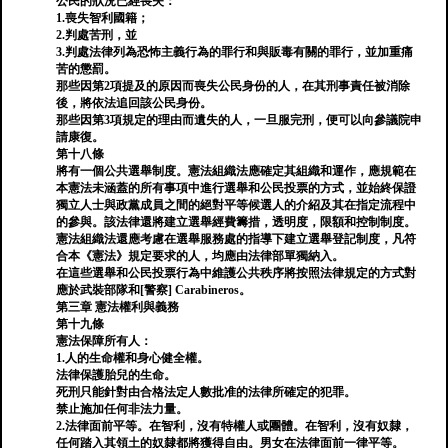
公民的狀況已經喪失：
1.喪失智利國籍；
2.判處苦刑，並
3.判處法律列為恐怖主義行為的罪行和與販毒有關的罪行，並加重痛
苦的懲罰。
那些因第2項提及的原因而喪失公民身份的人，在其刑事責任被消除
後，將依法追回該公民身份。
那些因第3項規定的理由而遺失的人，一旦服完刑，便可以向參議院申
請康復。
第十八條
將有一個公共選舉制度。憲法組織法應確定其組織和運作，應規範在
本憲法未涵蓋的所有事項中進行選舉和公民投票的方式，並始終保證
獨立人士與政黨成員之間的絕對平等候選人的介紹及其在指定流程中
的參與。該法律還將建立選舉經費籌措，透明度，限額和控制制度。
憲法組織法還應考慮在選舉服務處的指導下建立選舉登記制度，凡符
合本《憲法》規定要求的人，均應由法律部單獨納入。
在這些選舉和公民投票行為中維護公共秩序將按照法律規定的方式對
應於武裝部隊和[警察] Carabineros。
第三章 憲法權利與義務
第十九條
憲法保障所有人：
1.人的生命權和身心健全權。
法律保護胎兒的生命。
死刑只能針對由合格法定人數批准的法律所確定的犯罪。
禁止施加任何非法力量。
2.法律面前平等。在智利，沒有特權人或團體。在智利，沒有奴隸，
任何踏入其領土的奴隸都將獲得自由。男女在法律面前一律平等。