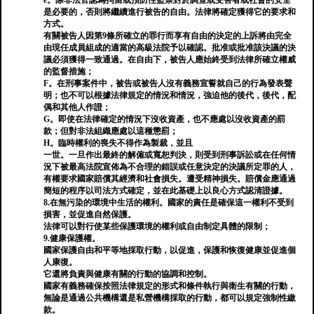
e。除非法官認為拘留或預防性監禁對於調查或受害者或社會的安全
是必要的，否則將繼續進行被告的自由。法律將確定獲得它的要求和
方式。
有關被告人因第9條所確立的罪行而享有自由的決定的上訴將由完全
由現任成員組成的適當的高級法院予以確認。批准或批准該決議的決
議必須獲得一致通過。在自由下，被告人應始終受到法律所確立權威
的監督措施；
F。在刑事案件中，被告或被告人沒有義務宣誓就自己的行為發表聲
明；也不可以根據法律規定的情況和情況，強迫他的後代，後代，配
偶和其他人作證；
G。即使在法律確定的情況下沒收資產，也不應處以沒收資產的罰
款；但對非法組織應處以這種懲罰；
H。臨時權利的喪失不得作為製裁，並且
一世。一旦作出最終的解僱或寬恕判決，則受到刑事訴訟或在任何情
況下被最高法院宣佈為不合理的錯誤或任意決定的決議所定罪的人，
有權要求國家賠償其經濟和社會損失。遭受精神損失。賠償金應通過
簡短的程序以司法方式確定，並在此基礎上以良心方式認清證據。
8.在無污染的環境中生活的權利。國家的責任是確保這一權利不受到
損害，並促進自然保護。
法律可以對行使某些保護環境的權利或自由制定具體的限制；
9.健康保護權。
國家保護自由和平等地採取行動，以促進，保護和恢復健康並促進個
人康復。
它還將負責與健康有關的行動的協調和控制。
國家有義務確保按照法律規定的形式和條件執行與衛生有關的行動，
無論是通過公共機構還是私營機構採取的行動，都可以規定強制性繳
款。