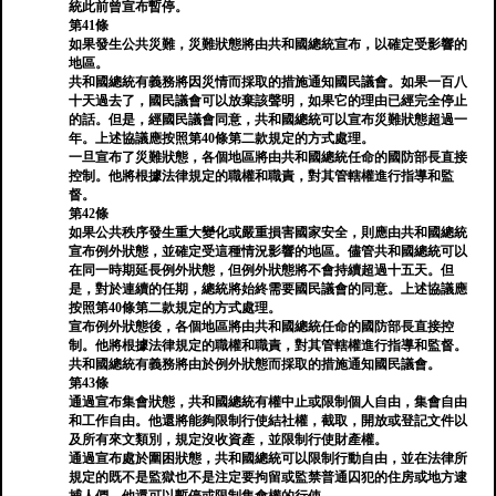
統此前曾宣布暫停。
第41條
如果發生公共災難，災難狀態將由共和國總統宣布，以確定受影響的
地區。
共和國總統有義務將因災情而採取的措施通知國民議會。如果一百八
十天過去了，國民議會可以放棄該聲明，如果它的理由已經完全停止
的話。但是，經國民議會同意，共和國總統可以宣布災難狀態超過一
年。上述協議應按照第40條第二款規定的方式處理。
一旦宣布了災難狀態，各個地區將由共和國總統任命的國防部長直接
控制。他將根據法律規定的職權和職責，對其管轄權進行指導和監
督。
第42條
如果公共秩序發生重大變化或嚴重損害國家安全，則應由共和國總統
宣布例外狀態，並確定受這種情況影響的地區。儘管共和國總統可以
在同一時期延長例外狀態，但例外狀態將不會持續超過十五天。但
是，對於連續的任期，總統將始終需要國民議會的同意。上述協議應
按照第40條第二款規定的方式處理。
宣布例外狀態後，各個地區將由共和國總統任命的國防部長直接控
制。他將根據法律規定的職權和職責，對其管轄權進行指導和監督。
共和國總統有義務將由於例外狀態而採取的措施通知國民議會。
第43條
通過宣布集會狀態，共和國總統有權中止或限制個人自由，集會自由
和工作自由。他還將能夠限制行使結社權，截取，開放或登記文件以
及所有來文類別，規定沒收資產，並限制行使財產權。
通過宣布處於圍困狀態，共和國總統可以限制行動自由，並在法律所
規定的既不是監獄也不是注定要拘留或監禁普通囚犯的住房或地方逮