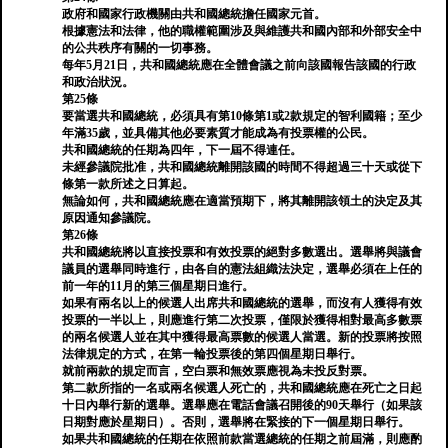
政府和國家行政機關由共和國總統擔任國家元首。
根據憲法和法律，他的職權範圍涉及與維護共和國內部和外部安全中
的公共秩序有關的一切事務。
每年5月21日，共和國總統應在全體會議之前向該國報告該國的行政
和政治狀況。
第25條
要當選共和國總統，必須具有第10條第1或2款規定的智利國籍；至少
年滿35歲，並具備其他必要素質才能成為有投票權的公民。
共和國總統的任期為四年，下一屆不得連任。
未經參議院批准，共和國總統離開該國的時間不得超過三十天或從下
條第一款所述之日算起。
無論如何，共和國總統應在適當預期下，將其離開該領土的決定及其
原因通知參議院。
第26條
共和國總統將以直接投票和有效投票的絕對多數選出。選舉將與議會
議員的選舉同時進行，由各自的憲法組織法決定，選舉必須在上任的
前一年的11月的第三個星期日進行。
如果有兩名以上的候選人出席共和國總統的選舉，而沒有人獲得有效
投票的一半以上，則應進行第二次投票，僅限於獲得相對最高多數票
的兩名候選人並在其中獲得最高票數的候選人當選。新的投票將按照
法律規定的方式，在第一輪投票後的第四個星期日舉行。
就前兩款的規定而言，空白票和無效票應視為未投反對票。
第二款所指的一名或兩名候選人死亡的，共和國總統應在死亡之日起
十日內舉行新的選舉。選舉應在電話會議召開後的90天舉行（如果該
日期對應於星期日）。否則，選舉將在緊接的下一個星期日舉行。
如果共和國總統的任期在依照前款當選總統的任期之前屆滿，則應酌