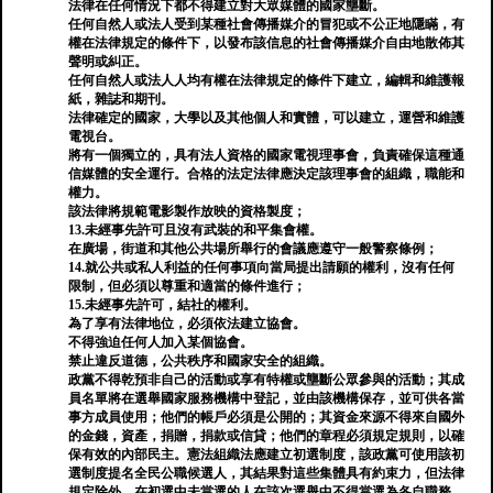
法律在任何情況下都不得建立對大眾媒體的國家壟斷。
任何自然人或法人受到某種社會傳播媒介的冒犯或不公正地隱瞞，有
權在法律規定的條件下，以發布該信息的社會傳播媒介自由地散佈其
聲明或糾正。
任何自然人或法人人均有權在法律規定的條件下建立，編輯和維護報
紙，雜誌和期刊。
法律確定的國家，大學以及其他個人和實體，可以建立，運營和維護
電視台。
將有一個獨立的，具有法人資格的國家電視理事會，負責確保這種通
信媒體的安全運行。合格的法定法律應決定該理事會的組織，職能和
權力。
該法律將規範電影製作放映的資格製度；
13.未經事先許可且沒有武裝的和平集會權。
在廣場，街道和其他公共場所舉行的會議應遵守一般警察條例；
14.就公共或私人利益的任何事項向當局提出請願的權利，沒有任何
限制，但必須以尊重和適當的條件進行；
15.未經事先許可，結社的權利。
為了享有法律地位，必須依法建立協會。
不得強迫任何人加入某個協會。
禁止違反道德，公共秩序和國家安全的組織。
政黨不得乾預非自己的活動或享有特權或壟斷公眾參與的活動；其成
員名單將在選舉國家服務機構中登記，並由該機構保存，並可供各當
事方成員使用；他們的帳戶必須是公開的；其資金來源不得來自國外
的金錢，資產，捐贈，捐款或信貸；他們的章程必須規定規則，以確
保有效的內部民主。憲法組織法應建立初選制度，該政黨可使用該初
選制度提名全民公職候選人，其結果對這些集體具有約束力，但法律
規定除外。在初選中未當選的人在該次選舉中不得當選為各自職務。