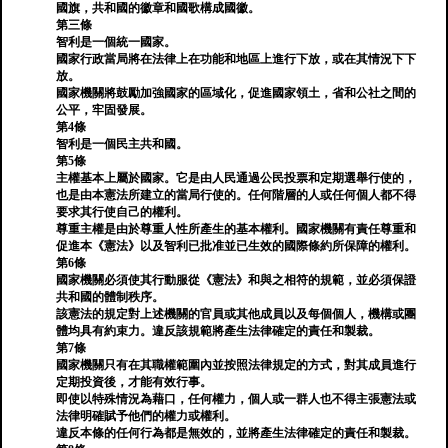
國旗，共和國的徽章和國歌構成國徽。
第三條
智利是一個統一國家。
國家行政當局將在法律上在功能和地區上進行下放，或在其情況下下
放。
國家機關將鼓勵加強國家的區域化，促進國家領土，省和公社之間的
公平，牢固發展。
第4條
智利是一個民主共和國。
第5條
主權基本上屬於國家。它是由人民通過公民投票和定期選舉行使的，
也是由本憲法所建立的當局行使的。任何階層的人或任何個人都不得
要求其行使自己的權利。
尊重主權是由於尊重人性所產生的基本權利。國家機關有責任尊重和
促進本《憲法》以及智利已批准並已生效的國際條約所保障的權利。
第6條
國家機關必須使其行動服從《憲法》和與之相符的規範，並必須保證
共和國的體制秩序。
該憲法的規定對上述機關的官員或其他成員以及每個個人，機構或團
體均具有約束力。違反該規範將產生法律確定的責任和製裁。
第7條
國家機關只有在其職權範圍內並按照法律規定的方式，對其成員進行
定期投資後，才能有效行事。
即使以特殊情況為藉口，任何權力，個人或一群人也不得主張憲法或
法律明確賦予他們的權力或權利。
違反本條的任何行為都是無效的，並將產生法律確定的責任和製裁。