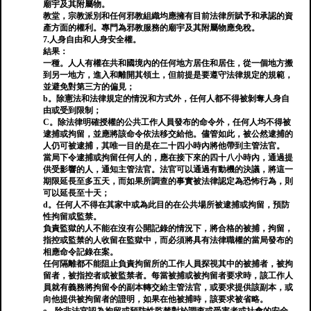
廟宇及其附屬物。
教堂，宗教派別和任何邪教組織均應擁有目前法律所賦予和承認的資
產方面的權利。專門為邪教服務的廟宇及其附屬物應免稅。
7.人身自由和人身安全權。
結果：
一種。人人有權在共和國境內的任何地方居住和居住，從一個地方搬
到另一地方，進入和離開其領土，但前提是要遵守法律規定的規範，
並避免對第三方的偏見；
b。除憲法和法律規定的情況和方式外，任何人都不得被剝奪人身自
由或受到限制；
C。除法律明確授權的公共工作人員發布的命令外，任何人均不得被
逮捕或拘留，並應將該命令依法移交給他。儘管如此，被公然逮捕的
人仍可被逮捕，其唯一目的是在二十四小時內將他帶到主管法官。
當局下令逮捕或拘留任何人的，應在接下來的四十八小時內，通過提
供受影響的人，通知主管法官。法官可以通過有動機的決議，將這一
期限延長至多五天，而如果所調查的事實被法律認定為恐怖行為，則
可以延長至十天；
d。任何人不得在其家中或為此目的在公共場所被逮捕或拘留，預防
性拘留或監禁。
負責監獄的人不能在沒有公開記錄的情況下，將合格的被捕，拘留，
指控或監禁的人收留在監獄中，而必須將具有法律職權的當局發布的
相應命令記錄在案。
任何隔離都不能阻止負責拘留所的工作人員探視其中的被捕者，被拘
留者，被指控者或被監禁者。每當被捕或被拘留者要求時，該工作人
員就有義務將拘留令的副本轉交給主管法官，或要求提供該副本，或
向他提供被拘留者的證明，如果在他被捕時，該要求被省略。