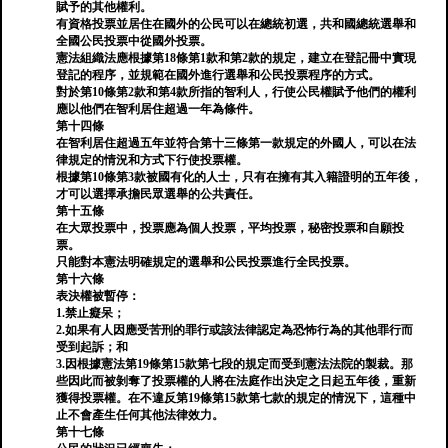
賦予的其他權利。
有資格投票並居住在國外的公民可以在總統初選，共和國總統選舉和
全國公民投票中從國外投票。
憲法組織法應根據第18條第1款和第2款的規定，建立在登記冊中實現
登記的程序，並規範在國外進行選舉和公民投票程序的方式。
對於第10條第2款和第4款所指的智利人，行使公民權賦予他們的權利
應以他們在智利居住超過一年為條件。
第十四條
在智利居住超過五年並符合第十三條第一款規定的外國人，可以在法
律規定的情況和方式下行使投票權。
根據第10條第3款被國有化的人士，只有在擁有其入籍證明的五年後，
才可以選擇承擔民眾選舉的公共責任。
第十五條
在大眾投票中，投票應為個人投票，平均投票，秘密投票和自願投
票。
只能對本憲法明確規定的選舉和公民投票進行全民投票。
第十六條
表決權被暫停：
1.禁止癡呆；
2.如果有人因應受苦刑的罪行或該法律認定為恐怖行為的其他罪行而
受到起訴；和
3.因根據憲法第19條第15款第七段的規定而受到憲法法院的製裁。那
些因此而被剝奪了投票權的人將在法庭作出決定之日起五年後，重新
獲得投票權。在不違反第19條第15款第七款的規定的情況下，這種中
止不會產生任何其他法律效力。
第十七條