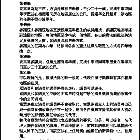
第48條
要當選為副主席，必須是擁有選舉權，至少二十一歲，完成中學或同
等學歷並在相應選民所在地區居住的公民。從選舉之日起算，該地區
的任期不得少於兩年。
第49條
參議院由參議院地區直接投票選舉產生的成員組成，參議院地區考慮
到該國的地區，每個地區至少構成一個地區。各自的憲法組織法將決
定參議員的人數，參議員區和選舉方式。
參議員的任期為八年，將按照各自的憲法組織法確定的方式每四年輪
換一次。
第50條
要當選參議員，必須是擁有選舉權，完成中學或同等學歷並在選舉當
日至少三十五歲的公民。
第51條
可以理解的是，根據法律的唯一規定，代表在履行職責時有其在相應
地區的住所。
眾議員和參議員的選舉將聯合進行。議員可以連任。
眾議員和參議員的空缺將由當選時引起空缺的國會議員所屬的政黨任
命的公民填補。
當選為獨立議員的議員將不會被取代。當選為獨立人士的議員將自己
與一個或多個政黨合併在一起後，應由各自議員在提出其候選人提名
時指示的那個政黨任命的公民代替。
替代者應酌情符合當選代表或參議員的要求。但是，可以提名一名代
理人擔任參議員的職務，在這種情況下，前幾款的準則可以填補該代
理人留下的空缺，而該空缺在上任時將由他擔任的新職務中止。被應
用。