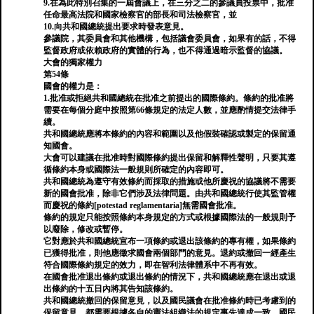
9.在為此特別召集的一屆會議上，在三分之二的參議員投票中，批准
任命最高法院和國家檢察官的部長和司法檢察官，並
10.向共和國總統提出要求時發表意見。
參議院，其委員會和其他機構，包括議會委員會，如果有的話，不得
監督政府或依賴政府的實體的行為，也不得通過暗示監督的協議。
大會的獨家權力
第54條
國會的權力是：
1.批准或拒絕共和國總統在批准之前提出的國際條約。條約的批准將
需要在每個分庭中按照第66條規定的法定人數，並應酌情提交法律手
續。
共和國總統應將本條約的內容和範圍以及他假裝確認或製定的保留通
知國會。
大會可以建議在批准時對國際條約提出保留和解釋性聲明，只要其遵
循條約本身或國際法一般規則所確定的內容即可。
共和國總統為遵守有效條約而採取的措施或他所慶祝的協議將不需要
新的國會批准，除非它們涉及法律問題。由共和國總統行使其監管權
而慶祝的條約[potestad reglamentaria]無需國會批准。
條約的規定只能按照條約本身規定的方式或根據國際法的一般規則予
以廢除，修改或暫停。
它對應於共和國總統宣布一項條約或退出該條約的專有權，如果條約
已獲得批准，則他應徵求國會兩個部門的意見。退約或撤回一經產生
符合國際條約規定的效力，即在智利法律體系中不再有效。
在國會批准退出條約或退出條約的情況下，共和國總統應在退出或退
出條約的十五日內將其告知該條約。
共和國總統撤回的保留意見，以及國民議會在批准條約時已考慮到的
保留意見，都需要根據各自的憲法組織法的規定事先達成一致。國民