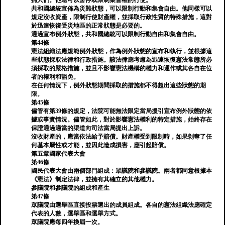
捕人們。他還可以暫停或限制集會權的行使。
共和國總統宣佈為災難狀態，可以限制行動和集會自由。他同樣可以
規定沒收資產，限制行使財產權，並採取行政性質的特殊措施，這對
於迅速恢復受災地區的正常狀態是必要的。
通過宣布例外狀態，共和國總統可以限制行動自由和集會自由。
第44條
憲法組織法應規範例外狀態，作為例外狀態的宣布和執行，並根據這
些狀態採取法律和行政措施。該法律應考慮為迅速恢復憲法常態所必
須採取的嚴格措施，並且不影響憲法機構的權力和運作或其各自在位
者的權利和豁免。
在任何情況下，例外狀態期間採取的措施都不得超出這些狀態的期
限。
第45條
儘管有第39條的規定，法院可能無法限定當局援引宣布例外狀態的依
據或事實情況。儘管如此，對於影響憲法權利的特定措施，始終存在
保證通過適當的渠道向司法當局提出上訴。
沒收財產的，應當依法給予賠償。財產權受到限制時，如果剝奪了任
何基本屬性或才能，並因此造成損害，應引起賠償。
第五章國家代表大會
第46條
國民代表大會由兩個部門組成：眾議院和參議院。兩者都同意根據本
《憲法》制定法律，並擁有其確立的其他權力。
參議院和參議院的組成和產生
第47條
眾議院由選舉區直接投票選出的成員組成。各自的憲法組織法應確定
代表的人數，選舉區和選舉方式。
眾議院應每四年換屆一次。