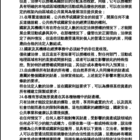
但是，法律可以授權為國防目的分配某些稅款。同樣，它可以授權對
具有明確的本地或區域標識的活動或商品徵收的稅款，可以在法律規
定的框架內由區域或公共當局為發展項目提供資金；
21.在尊重道德規範，公共秩序或國家安全的前提下，開展任何不違
反道德規範，公共秩序或國家安全的經濟活動的權利。
國家及其機構只有在符合法定人數的法定法律授權的情況下，才能開
展企業活動或參與其中。在那種情況下，儘管出於正當理由，法律規
定了例外情況，但這些活動應受適用於個人的普通立法的約束，同樣
應由合格的法定人數組成。
22.國家及其機構在經濟事務中必須給予的非任意歧視。
僅依據法律，並且這並不意味著可以授權歧視，對任何部門，活動或
地理區域有利的直接或間接利益，或者可以確立影響彼此的特殊指
控。對於特許經營權或間接利益，其估計成本應每年列入預算法；
23.自由獲得所有財產的所有權，但自然界所有人共同擁有的財產或
應屬於整個國家的財產，法律宣佈如此。上述規定不影響本憲法其他
條款的要求。
符合法定人數的法律，並在國家利益要求下，可以為獲得某些資產的
所有權建立限製或要求；
24.各種有形或無形資產在其各種物種中的財產權。
只有法律才能設定財產的獲取，使用，享用和處置的方式，以及因其
社會功能而產生的限制和義務。這包括國家的總體利益，國家安全，
公共事業和健康以及環境保護。
在任何情況下，任何人都不能剝奪其財產，受影響的資產或該領域的
任何必不可少的能力或權力，但要依靠一項一般或特殊法律，該法律
授權為公共事業或國家利益徵用，並具有以下資格：立法者。被徵收
人可以在普通法院面前就徵收法的合法性提出抗議，並應始終有權就
有效造成的遺體損害賠償，該損失將由協議或由該法院依法決定的判