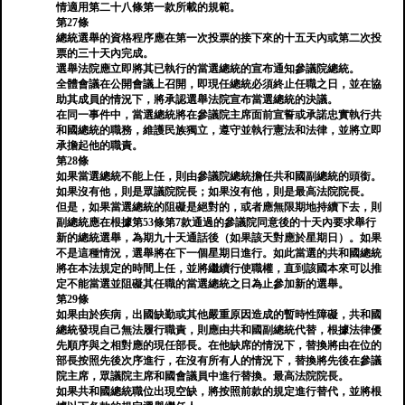
情適用第二十八條第一款所載的規範。
第27條
總統選舉的資格程序應在第一次投票的接下來的十五天內或第二次投
票的三十天內完成。
選舉法院應立即將其已執行的當選總統的宣布通知參議院總統。
全體會議在公開會議上召開，即現任總統必須終止任職之日，並在協
助其成員的情況下，將承認選舉法院宣布當選總統的決議。
在同一事件中，當選總統將在參議院主席面前宣誓或承諾忠實執行共
和國總統的職務，維護民族獨立，遵守並執行憲法和法律，並將立即
承擔起他的職責。
第28條
如果當選總統不能上任，則由參議院總統擔任共和國副總統的頭銜。
如果沒有他，則是眾議院院長；如果沒有他，則是最高法院院長。
但是，如果當選總統的阻礙是絕對的，或者應無限期地持續下去，則
副總統應在根據第53條第7款通過的參議院同意後的十天內要求舉行
新的總統選舉，為期九十天通話後（如果該天對應於星期日）。如果
不是這種情況，選舉將在下一個星期日進行。如此當選的共和國總統
將在本法規定的時間上任，並將繼續行使職權，直到該國本來可以推
定不能當選並阻礙其任職的當選總統之日為止參加新的選舉。
第29條
如果由於疾病，出國缺勤或其他嚴重原因造成的暫時性障礙，共和國
總統發現自己無法履行職責，則應由共和國副總統代替，根據法律優
先順序與之相對應的現任部長。在他缺席的情況下，替換將由在位的
部長按照先後次序進行，在沒有所有人的情況下，替換將先後在參議
院主席，眾議院主席和國會議員中進行替換。最高法院院長。
如果共和國總統職位出現空缺，將按照前款的規定進行替代，並將根