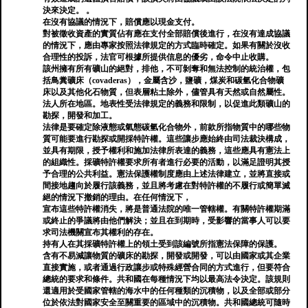
決來決定。 。
在沒有協議的情況下，賠償應以現金支付。
對被徵收資產的實質佔有應在支付全部賠償後進行，在沒有達成協議
的情況下，應由專家按照法律規定的方式臨時確定。如果有關於沒收
合理性的投訴，法官可根據所提供信息的優劣，命令中止收購。
該州擁有所有礦山的絕對，排他，不可剝奪和無法控制的統治權，包
括鳥糞礦床（covaderas），金屬含沙，鹽礦，煤炭和碳氫化合物礦
床以及其他化石物質，但表層粘土除外，儘管具有天然或自然屬性。
法人所在地區。地表性受法律規定的義務和限制，以促進此類礦山的
勘探，開發和加工。
法律是要確定除液態或氣態碳氫化合物外，前款所指物質中的哪些物
質可能要進行勘探或開採特許權。這些讓步應始終由司法裁決構成，
並具有期限，授予權利和施加法律所表達的義務，這些應具有憲法上
的組織性。採礦特許權要求所有者進行必要的活動，以滿足證明其授
予合理的公共利益。憲法保護權制度應由上述法律建立，並將直接或
間接地趨向於履行該義務，並且將考慮在對特許權的不履行或簡單滅
絕的情況下撤銷的理由。在任何情況下，
宣布這些特許權消失，將是普通法院的唯一管轄權。有關特許權期滿
或終止的爭議將由他們解決；並且在到期時，受影響的當事人可以要
求司法機關宣布其權利的存在。
持有人在其採礦特許權上的領土受到該編號所指憲法保障的保護。
含有不易減讓物質的礦床的勘探，開發或開發，可以由國家或其企業
直接實施，或者通過行政讓步或特殊經營合同的方式進行，但要符合
總統的要求和條件。共和國在每種情況下均以最高法令決定。該規則
還適用於受國家管轄的海水中的任何種類的沉積物，以及全部或部分
位於依法對國家安全至關重要的區域中的沉積物。共和國總統可隨時