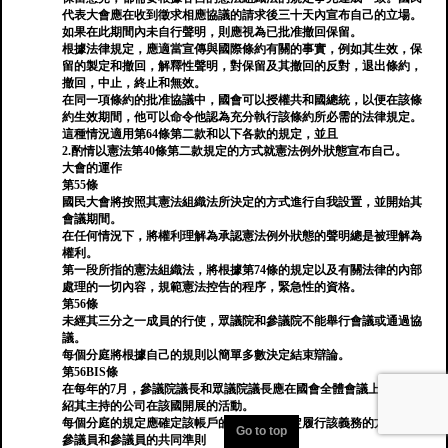
代表大會應在收到徵求相應協議的請求後三十天內宣布自己的立場。
如果在此期間內未自行聲明，則應視為已批准撤回保留。
根據法律規定，應適當宣傳與國際條約有關的事實，例如其生效，保
留的製定和撤回，解釋性聲明，對保留及其撤回的反對，退出條約，
撤回，中止，終止和無效。
在同一項條約的批准協議中，國會可以授權共和國總統，以便在該條
約生效期間，他可以命令他認為充分執行該條約所必需的法律規定。
這種情況適用第64條第二款和以下各款的規定，並且
2.酌情以憲法第40條第二款規定的方式就憲法例外狀態宣布自己。
大會的運作
第55條
國民大會將按照其憲法組織法所決定的方式進行自我設置，並開始其
會議期間。
在任何情況下，將權利理解為承認憲法例外狀態的聲明總是被理解為
權利。
第一段所指的憲法組織法，將根據第74條的規定以及有關法律的內部
處理的一切內容，規範憲法控告的程序，緊急性的資格。
第56條
未經其三分之一成員的行使，眾議院和參議院不能舉行會議或通過協
議。
每個分庭將根據自己的規則以簡單多數決定結束辯論。
第56BIS條
在每年的7月，參議院議長和眾議院議長應在國會全體會議上公開介
紹其主持的公司在該國開展的活動。
每個分庭的規定應確定該帳戶的內容，並規定履行該義務的方式。
Go to top
參議員和參議員的共同準則