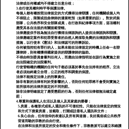
法律或任何權威均不得建立任意分歧；
3.在行使其權利時平等保護法律。
每個人都有權按照法律規定的方式獲得法律辯護，任何機關或個人均
不得阻止，限製或扭曲律師的適當乾預（如果需要的話）。對於武裝
部隊，公共秩序和安全部隊成員，在行政和紀律事項方面，這項權利
應受其各自法規的有關規範管轄。
法律應提供手段為無法自行獲得法律諮詢的人提供法律諮詢和辯護。
法律應確定案件和犯罪受害者的自然人將採取免費的法律諮詢和辯護
措施，以行使本《憲法》和法律認可的刑事訴訟。
任何被指控犯有罪行的人，如果未能在法律規定的時機上任命一名辯
護律師，則有權獲得國家提供的辯護律師的協助。
不得由特別委員會審判任何人，而應由法律指明並在該行為實施之前
由法院確定的法院審判。
行使管轄權的機關的任何句子都必須基於事先合法持有的程序。立法
者必須始終建立合理，公正的程序和調查的保證。
法律不能推定法律上的刑事責任。
除非有新的法律有利於受影響的人，否則任何犯罪將不會受到實施之
前所頒布的法律所規定的不同刑罰。
除非法律明確規定了應受懲罰的行為，否則任何法律都無法確定處
罰；
4.尊重和保護私人生活以及個人及其家庭的榮譽；
5.房屋，各種形式或私人通訊的不可侵犯性。只能在法律規定的情況
和方式下搜索房屋，並截取，打開或註冊私人通訊和文件；
6.良心自由，任何信仰的表達以及所有與道德，良好風俗或公共秩序
背道而馳的宗教的自由行使。
在法律和法規所規定的安全和衛生條件下，宗教教派可以建立和維護