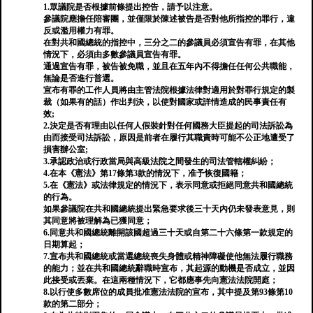
1.眾議院是否根據前條提出控告，請予以注意。
參議院應擔任陪審團，並僅限於陳述被告是否對他所指控的罪行，違
反或濫用權力有罪。
在對共和國總統的指控中，三分之二的參議員必須宣告有罪，在其他
情況下，必須由多數參議員宣告有罪。
通過宣告有罪，被告被免職，並且在五年內不得擔任任何公共職能，
無論是否進行普選。
宣布有罪的工作人員將由主管法院根據法律對適用於對罪行規定的製
裁（如果有的話）作出判決，以使對國家或詳情造成的民事責任有
效;
2.決定是否有理由以任何人假裝針對任何國務大臣提起的司法訴訟為
由而接受司法訴訟，原因是前者在履行其職責時可能不公正地遭受了
損害辦公室;
3.承認政治或行政當局與高級法院之間發生的司法管轄權糾紛；
4.在本《憲法》第17條第3款的情況下，准予恢復國籍；
5.在《憲法》或法律規定的情況下，表示同意或拒絕同意共和國總統
的行為。
如果參議院在共和國總統提出緊急要求後三十天內仍未發表意見，則
其同意將被理解為已獲同意；
6.同意共和國總統離開該國超過三十天或自第二十六條第一款規定的
日期算起；
7.宣布共和國總統或當選總統喪失身體或精神障礙使他無法履行職務
的能力；並在共和國總統辭職時宣布，其起源的動機是否成立，並因
此接受或丟棄。在這兩種情況下，它都應事先向憲法法院開庭；
8.以行使多數席位的成員批准憲法法院的宣布，其中提及第93條第10
款的第二部分；