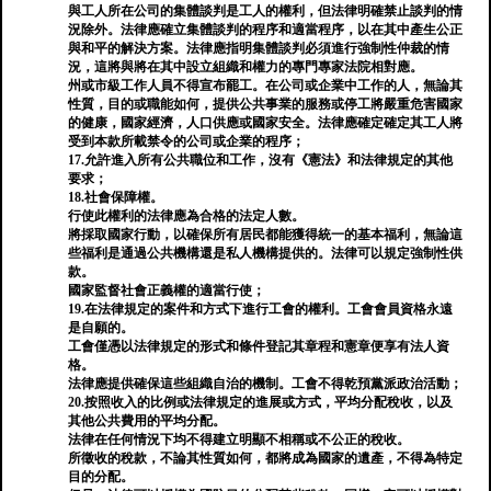
與工人所在公司的集體談判是工人的權利，但法律明確禁止談判的情
況除外。法律應確立集體談判的程序和適當程序，以在其中產生公正
與和平的解決方案。法律應指明集體談判必須進行強制性仲裁的情
況，這將與將在其中設立組織和權力的專門專家法院相對應。
州或市級工作人員不得宣布罷工。在公司或企業中工作的人，無論其
性質，目的或職能如何，提供公共事業的服務或停工將嚴重危害國家
的健康，國家經濟，人口供應或國家安全。法律應確定確定其工人將
受到本款所載禁令的公司或企業的程序；
17.允許進入所有公共職位和工作，沒有《憲法》和法律規定的其他
要求；
18.社會保障權。
行使此權利的法律應為合格的法定人數。
將採取國家行動，以確保所有居民都能獲得統一的基本福利，無論這
些福利是通過公共機構還是私人機構提供的。法律可以規定強制性供
款。
國家監督社會正義權的適當行使；
19.在法律規定的案件和方式下進行工會的權利。工會會員資格永遠
是自願的。
工會僅憑以法律規定的形式和條件登記其章程和憲章便享有法人資
格。
法律應提供確保這些組織自治的機制。工會不得乾預黨派政治活動；
20.按照收入的比例或法律規定的進展或方式，平均分配稅收，以及
其他公共費用的平均分配。
法律在任何情況下均不得建立明顯不相稱或不公正的稅收。
所徵收的稅款，不論其性質如何，都將成為國家的遺產，不得為特定
目的分配。