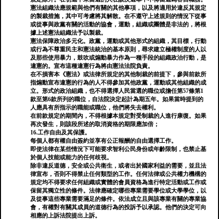
憲法組織法應規範與他們有關的其他事項，以及將適用於違反其規定
的製裁措施，其中可考慮將其解散。在不遵守上述規則的情況下從事
或從事與政黨有關的活動的協會，運動，組織或團體是非法的，將根
據上述憲法組織法予以製裁。
憲法保障政治多元化。政黨，運動或其他形式的組織，其目標，行動
或行為不尊重民主和憲法統治的基本原則，尋求建立極權制度的人以
及那些使用暴力，鼓吹或煽動暴力作為一種手段的組織政治行動，是
違憲的。宣布這種違憲行為將由憲法法院負責。
在不損害本《憲法》或法律所規定的其他制裁的前提下，參與前款所
指煽動宣布違憲的行為的人不得參加其他政黨，運動或其他組織的成
立。形式的政治組織，也不得選擇人民當選的職位或擔任第57條第1
款至第6款所列的職位，自法院決定起計為期五年。如果當時提到的
人應具有所指示的職能或職位，他們將失去權利。
在前款規定的期間內，不得根據本規定對受制裁的人進行康復。如果
再次發生，則該段所述的取消資格的期限應加倍；
16.工作自由及其保護。
每個人都有權自由簽約並享有公正報酬的自由選擇工作。
即使法律在某些情況下可能要求智利公民身份或年齡限制，也禁止基
於個人技能或能力的任何歧視。
除非違反道德，安全或公共衛生，或者出於國家利益的需要，並且法
律宣布，否則不得禁止任何類型的工作。任何法律或公共權力機構的
規定均不得要求任何組織或實體的會員資格為進行特定活動或工作或
保留其獨立性的條件。法律應確定哪些專業需要學位或大學學位，以
及從事這些專業需要滿足的條件。依法成立且與該專業有關的專業協
會，有權對有關其成員的道德行為的投訴予以承認。他們的決定可向
相應的上訴法院提出上訴。