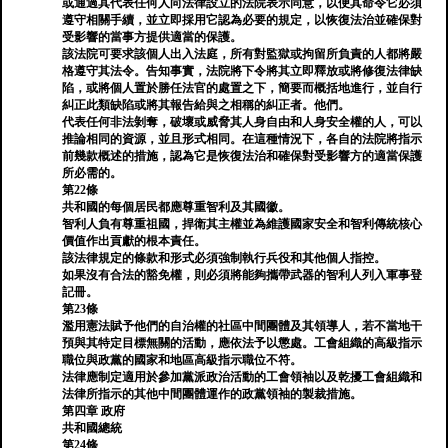
或通過其代表任何人向法律設立的法院表示同意，以便其命令它必須
遵守相關手續，並立即採用它認為必要的規定，以恢復法治並確保對
受影響的當事方提供適當的保護。
該法院可要求該個人出入法庭，所有對監獄或拘留所負責的人都將嚴
格遵守其法令。告知事實，法院將下令將其立即釋放或將修復法律缺
陷，或將個人置於勝任法官的處置之下，簡要而概括地進行，並自行
糾正此類缺陷或將其報告給與之相稱的糾正者。他們。
代表任何非法剝奪，破壞或威脅其人身自由和人身安全權的人，可以
推論相同的資源，並且形式相同。在這種情況下，各自的法院將指示
前幾款概述的措施，認為它是恢復法治和確保對受影響方的適當保護
所必需的。
第22條
共和國的每個居民都應尊重智利及其國徽。
智利人負有尊重祖國，捍衛其主權並為維護國家安全和智利傳統核心
價值作出貢獻的根本責任。
該法律規定的條款和形式必須強制執行兵役和其他個人指控。
如果沒有合法的豁免權，則必須將能夠攜帶武器的智利人列入軍事登
記冊。
第23條
濫用憲法賦予他們的自治權的社區中間團體及其領導人，若不當地干
預與其特定目標無關的活動，應依法予以懲處。工會組織的高級指示
職位與政黨的國家和地區高級指示職位不符。
法律應制定適用於參加黨派政治活動的工會領袖以及乾擾工會組織和
法律所指示的其他中間團體運作的政黨領袖的製裁措施。
第四章 政府
共和國總統
第24條