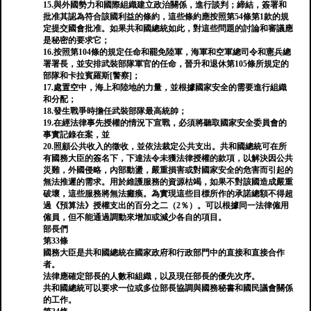
15.與外國勢力和國際組織建立政治關係，進行談判；締結，簽署和
批准其認為符合該國利益的條約，這些條約應按照第54條第1款的規
定提交國會批准。如果共和國總統如此，對這些問題的討論和審議應
是秘密的要求它；
16.按照第104條的規定任命和罷免陸軍，海軍和空軍總司令和憲兵總
署署長，並安排武裝部隊軍官的任命，晉升和退休第105條所規定的
部隊和卡拉賓羅斯[警察]；
17.處置空中，海上和陸地的力量，並根據國家安全的需要進行組織
和分配；
18.發生戰爭時擔任武裝部隊最高統帥；
19.在經法律事先授權的情況下宣戰，必須將聽取國家安全委員會的
事實記錄在案，並
20.照顧公共收入的徵收，並依法裁定公共支出。共和國總統可在所
有國務大臣的簽名下，下達法令未獲法律授權的款項，以解決因公共
災難，外國侵略，內部動盪，嚴重損害或對國家安全的危害而引起的
無法推遲的需求。用於維護服務的資源枯竭，如果不對該國造成嚴重
破壞，這些服務將無法癱瘓。為實現這些目標所作的承諾總額不得超
過《預算法》授權支出的百分之二（2％）。可以根據同一法律僱用
僱員，但不能通過調動來增加或減少各自的項目。
部長們
第33條
國務大臣是共和國總統在國家政府和行政部門中的直接和直接合作
者。
法律應確定部長的人數和組織，以及現任部長的優先次序。
共和國總統可以要求一位或多位部長協調與國務秘書和國民議會關係
的工作。