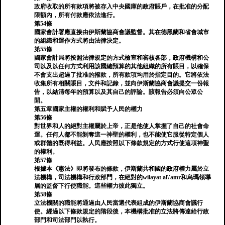
政府收取的所有款項將被存入中央國庫的政府賬戶，在批准的分配
限額內，所有付款應依法進行。
第54條
國家會計署應直接由伊斯蘭協商會議監督。其在德黑蘭和省會城市
的組織和運作方式將由法律決定。
第55條
國家會計局將按照法律規定的方式檢查和審核各部，政府機構和公
司以及以任何方式利用該國總預算的其他組織的所有賬目，以確保
不會支出超過了批准的撥款，所有款項均用於指定目的。它將依法
收集所有相關賬目，文件和記錄，並向伊斯蘭協商會議提交一份報
告，以結清每年的預算以及其自己的評論。該報告必須向公眾公
開。
第五章國家主權的權利和賦予人民的權力
第56條
對世界和人的絕對主權屬於上帝，正是他使人掌握了自己的社會命
運。任何人都不能剝奪這一神聖的權利，也不能使它服從特定個人
或群體的既得利益。人民應按照以下條款規定的方式行使這項神聖
的權利。
第57條
根據本《憲法》即將發布的條款，伊斯蘭共和國的政府權力屬於立
法機構，司法機構和行政部門，在絕對的wilayat al\'amr和烏瑪領導
層的監督下行使職能。這些權力彼此獨立。
第58條
立法機關的職能將通過由人民當選代表組成的伊斯蘭協商會議行
使。經過以下條款規定的階段後，本機構批准的立法將傳達給行政
部門和司法部門以執行。