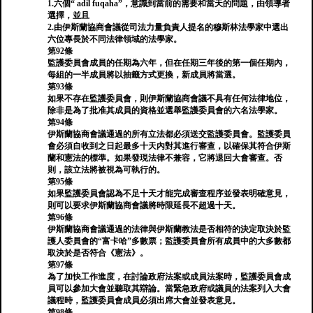
1.六個“ adil fuqaha”，意識到當前的需要和當天的問題，由領導者
選擇，並且
2.由伊斯蘭協商會議從司法力量負責人提名的穆斯林法學家中選出
六位專長於不同法律領域的法學家。
第92條
監護委員會成員的任期為六年，但在任期三年後的第一個任期內，
每組的一半成員將以抽籤方式更換，新成員將當選。
第93條
如果不存在監護委員會，則伊斯蘭協商會議不具有任何法律地位，
除非是為了批准其成員的資格並選舉監護委員會的六名法學家。
第94條
伊斯蘭協商會議通過的所有立法都必須送交監護委員會。監護委員
會必須自收到之日起最多十天內對其進行審查，以確保其符合伊斯
蘭和憲法的標準。如果發現法律不兼容，它將退回大會審查。否
則，該立法將被視為可執行的。
第95條
如果監護委員會認為不足十天才能完成審查程序並發表明確意見，
則可以要求伊斯蘭協商會議將時限延長不超過十天。
第96條
伊斯蘭協商會議通過的法律與伊斯蘭教法是否相符的決定取決於監
護人委員會的“富卡哈”多數票；監護委員會所有成員中的大多數都
取決於是否符合《憲法》。
第97條
為了加快工作進度，在討論政府法案或成員法案時，監護委員會成
員可以參加大會並聽取其辯論。當緊急政府或議員的法案列入大會
議程時，監護委員會成員必須出席大會並發表意見。
第98條