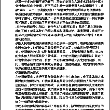
經過一年多的持續不懈的奮鬥，革命的樹苗在六萬多名烈士和十萬名
傷殘者的鮮血中澆灌，更不用說對數十億圖曼斯人的財產損失了，呼
籲“獨立！自由！伊斯蘭政府！” 這場偉大的運動通過在每個關鍵和
敏感的關頭依靠信仰，團結和領導的果斷性以及人民的自我犧牲精神
取得了勝利，成功地顛覆了一切帝國主義的思想並摧毀了一切它的聯
繫和製度，從而開啟了所有擁抱世界革命的歷史的新篇章。
1357年的巴赫曼21和22（1979年2月12日至13日）見證了君主專制政
權的瓦解；都是基於它的國內暴政和外國統治。事實證明，這項巨大
的成功是伊斯蘭政府的先鋒隊-穆斯林人民的長期願望-並帶來了最終
勝利的喜訊。
伊朗人民在伊斯蘭共和國的全民公決中一致宣布，在伊斯蘭共和國的
全民公決中，他們作出了最後和堅定的決定，並由馬拉基·塔克利
德，伊斯蘭教的“烏拉馬”和領導層參與。 ，即伊斯蘭共和國。98.2％
的大多數人對此系統投了贊成票。《伊朗伊斯蘭共和國憲法》規定了
社會中應存在的政治，社會，文化和經濟機構及其之間的關係，因
此，現在必須鞏固伊斯蘭政府的基礎，並提出建議。在先前的塔胡蒂
秩序的廢墟上建立新的政府體系的計劃。
伊斯蘭政府的形式
在伊斯蘭看來，政府不是從階級利益中衍生出來的，也不是為個人或
團體的統治服務的。它代表著具有共同信念和共同觀的人民的政治理
想的結晶，採取有組織的形式，以啟動朝著最終目標即向真主運動的
思想和思想演變的過程。我們國家在革命發展的過程中，清除了塔胡
蒂過去積累的塵土和雜質，並清除了外國的意識形態影響，恢復了真
實的思想觀點和伊斯蘭的世界觀。現在它打算在伊斯蘭規範的基礎上
建立一個理想的模範社會。
伊朗革命的伊斯蘭內容得到了應有的重視，該運動的目的是使所有的