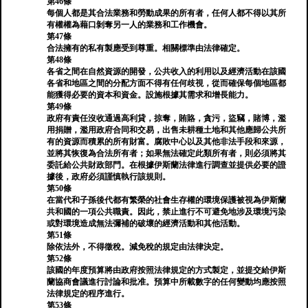
第46條
每個人都是其合法業務和勞動成果的所有者，任何人都不得以其所
有權權為藉口剝奪另一人的業務和工作機會。
第47條
合法擁有的私有製應受到尊重。相關標準由法律確定。
第48條
各省之間在自然資源的開發，公共收入的利用以及經濟活動在該國
各省和地區之間的分配方面不得有任何歧視，從而確保每個地區都
能獲得必要的資本和資金。設施根據其需求和增長能力。
第49條
政府有責任沒收通過高利貸，掠奪，賄賂，貪污，盜竊，賭博，濫
用捐贈，濫用政府合同和交易，出售未耕種土地和其他應歸公共所
有的資源而積累的所有財富。腐敗中心以及其他非法手段和來源，
並將其恢復為合法所有者；如果無法確定此類所有者，則必須將其
委託給公共財政部門。在根據伊斯蘭法律進行調查並提供必要的證
據後，政府必須謹慎執行該規則。
第50條
在當代和子孫後代都有繁榮的社會生存權的環境保護被視為伊斯蘭
共和國的一項公共職責。因此，禁止進行不可避免地涉及環境污染
或對環境造成無法彌補的破壞的經濟活動和其他活動。
第51條
除依法外，不得徵稅。減免稅的規定由法律決定。
第52條
該國的年度預算將由政府按照法律規定的方式製定，並提交給伊斯
蘭協商會議進行討論和批准。預算中所載數字的任何變動均應按照
法律規定的程序進行。
第53條