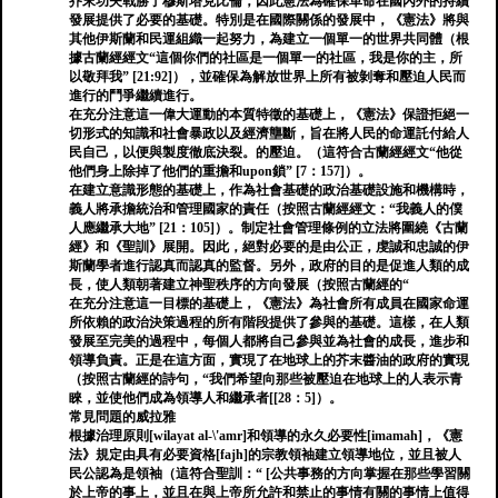
芥末功夫戰勝了穆斯塔克比倫，因此憲法為確保革命在國內外的持續
發展提供了必要的基礎。特別是在國際關係的發展中，《憲法》將與
其他伊斯蘭和民運組織一起努力，為建立一個單一的世界共同體（根
據古蘭經經文“這個你們的社區是一個單一的社區，我是你的主，所
以敬拜我” [21:92]），並確保為解放世界上所有被剝奪和壓迫人民而
進行的鬥爭繼續進行。
在充分注意這一偉大運動的本質特徵的基礎上，《憲法》保證拒絕一
切形式的知識和社會暴政以及經濟壟斷，旨在將人民的命運託付給人
民自己，以便與製度徹底決裂。的壓迫。（這符合古蘭經經文“他從
他們身上除掉了他們的重擔和upon鎖” [7：157]）。
在建立意識形態的基礎上，作為社會基礎的政治基礎設施和機構時，
義人將承擔統治和管理國家的責任（按照古蘭經經文：“我義人的僕
人應繼承大地” [21：105]）。制定社會管理條例的立法將圍繞《古蘭
經》和《聖訓》展開。因此，絕對必要的是由公正，虔誠和忠誠的伊
斯蘭學者進行認真而認真的監督。另外，政府的目的是促進人類的成
長，使人類朝著建立神聖秩序的方向發展（按照古蘭經的“
在充分注意這一目標的基礎上，《憲法》為社會所有成員在國家命運
所依賴的政治決策過程的所有階段提供了參與的基礎。這樣，在人類
發展至完美的過程中，每個人都將自己參與並為社會的成長，進步和
領導負責。正是在這方面，實現了在地球上的芥末醬油的政府的實現
（按照古蘭經的詩句，“我們希望向那些被壓迫在地球上的人表示青
睞，並使他們成為領導人和繼承者[[28：5]）。
常見問題的威拉雅
根據治理原則[wilayat al-\'amr]和領導的永久必要性[imamah]，《憲
法》規定由具有必要資格[fajh]的宗教領袖建立領導地位，並且被人
民公認為是領袖（這符合聖訓：“ [公共事務的方向掌握在那些學習關
於上帝的事上，並且在與上帝所允許和禁止的事情有關的事情上值得