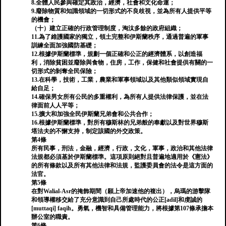
8.全體人民參與確定其政治，經濟，社會和文化命運；
9.廢除物質和知識領域的一切形式的不良歧視，並為所有人提供平等
的機會；
（十）建立正確的行政管理制度，淘汰多餘的政府組織；
11.為了維護國家的獨立，領土完整和伊斯蘭秩序，通過普遍的軍事
訓練全面加強國防基礎；
12.根據伊斯蘭標準，規劃一個正確和公正的經濟體系，以創造福
利，消除貧困並廢除與食物，住房，工作，保健和社會提供有關的一
切形式的剝奪全民保險；
13.在科學，技術，工業，農業和軍事領域以及其他類似領域實現自
給自足；
14.確保男女所有公民的多重權利，為所有人提供法律保護，並在法
律面前人人平等；
15.擴大和加強全民伊斯蘭兄弟會和公共合作；
16.根據伊斯蘭標準，對所有穆斯林的兄弟般的奉獻以及對世界穆斯
塔法夫的不懈支持，制定該國的外交政策。
第4條
所有民事，刑法，金融，經濟，行政，文化，軍事，政治和其他法律
法規都必須基於伊斯蘭標準。這項原則絕對且普遍地適用於《憲法》
的所有條款以及所有其他法律和法規，監護委員會的法令是這方面的
法官。
第5條
在對Walial-Asr的掩飾期間（願上帝加速他的複出），烏瑪的游擊隊
和領導權移交給了充分意識到自己所處時代的公正[adil]和虔誠的
[muttaqi] faqih。勇氣，機智和具備管理能力，將根據第107條承擔本
辦公室的職責。
第6條