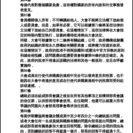
第84條
每個代表對整個國家負責，並有權對國家的所有內政和外交事務發
表意見。
第85條
會員權歸個人所有，不可轉讓給他人。大會不能將立法權下放給個
人或委員會。但是，如果有必要，它可以根據第72條將某些法律的
立法權下放給自己的委員會。在這種情況下，這些法律將在大會指
定的時期內暫定執行，並最終獲得批准將由大會決定。
同樣，大會可根據第七十二條將有關組織，公司，政府機構或隸屬
政府的組織的章程永久授權給有關委員會，或將權力投資於政府。
在這種情況下，政府的批准不得與該國和​​/或憲法中官方宗教的原則
和誡命相抵觸，該問題應由監護委員會根據第96條的規定確定。為
此，政府的批准不得違反該國的法律和其他一般規則，並且在呼籲
實施時，
第86條
大會成員在行使代表職責的過程中完全可以發表意見和投票，也不
能因在大會中表達的意見或在行使代表職責過程中的投票而受到起
訴或逮捕。 。
第87條
總統必須在組成部長會議之後並在所有其他事項之前獲得部長會議
的信任票，以供部長理事會使用。在任期間，他還可以就重大而有
爭議的問題向大會部長理事會尋求信任投票。
第88條
每當伊斯蘭協商會議全體成員中至少有四分之一向總統提出問題，
或者大會任何一名成員就與職務有關的問題向部長提出問題時，總
統或部長就有義務參加大會並回答問題。除非總統以合理的理由為
由，否則總統的回答不得超過一個月，部長的回答不得超過十天。