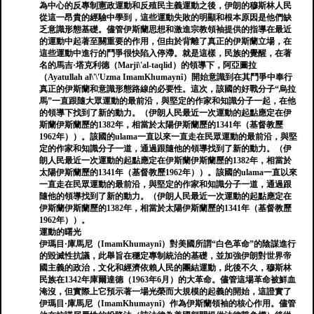
為中心的反專制憲政運動和反殖民主義運動之後，伊朗的穆斯林人民
從這一昂貴的經驗中學到，這些運動失敗的明顯和根本原因是他們缺
乏意識形態基礎。儘管伊斯蘭思想和激進宗教領袖提供的指導在最近
的運動中起著至關重要的作用，但由於背離了真正的伊斯蘭立場，在
這些運動中進行的鬥爭很快陷入停滯。就是這樣，民族的覺醒，在著
名的馬吉·塔克利德（Marji\'al-taqlid）的領導下，阿亞圖拉
（Ayatullah al\'\'Uzma ImamKhumaynî）開始意識到在其鬥爭中奉行
真正的伊斯蘭和意識形態路線的必要性。這次，該國的好戰分子“烏拉
馬”一直跟隨大眾運動的最前沿，與堅定的作家和知識分子一起，在他
的領導下找到了新的動力。（伊朗人民最近一次運動的起點應定在伊
斯蘭伊斯蘭歷的1382年，相當於太陽伊斯蘭歷的1341年（基督教歷
1962年））。該國的ulama一直以來一直走在民眾運動的最前沿，與堅
定的作家和知識分子一道，通過跟隨他的領導找到了新的動力。（伊
朗人民最近一次運動的起點應定在伊斯蘭伊斯蘭歷的1382年，相當於
太陽伊斯蘭歷的1341年（基督教歷1962年））。該國的ulama一直以來
一直走在民眾運動的最前沿，與堅定的作家和知識分子一道，通過跟
隨他的領導找到了新的動力。（伊朗人民最近一次運動的起點應定在
伊斯蘭伊斯蘭歷的1382年，相當於太陽伊斯蘭歷的1341年（基督教歷
1962年））。
運動的曙光
伊瑪目·庫馬尼（ImamKhumaynî）對美國所謂“白色革命”的陰謀進行
的毀滅性抗議，此舉旨在穩定專制統治的基礎，並加強伊朗對世界帝
國主義的政治，文化和經濟依賴人民的團結運動，此後不久，穆斯林
民族在1342年庫爾達德（1963年6月）的大革命。儘管這場革命被鮮血
淹沒，但實際上它預示著一場光榮而大規模的起義的開始，這證實了
伊瑪目·庫馬尼（ImamKhumaynî）作為伊斯蘭領袖的核心作用。儘管