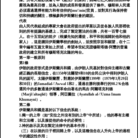
播。所有人都必須遵守本《憲法》的原則，因為它把人類的自由和尊
嚴視為最高目標，並為人類的成長和發展提供了條件。穆斯林人民還
必須通過選擇有能力和有信仰的[mu\'min]官員，並對其行為保持密
切和持續的關注，積極參與伊斯蘭社會的建設。
代表
由人民代表組成的專家大會在政府提出的草案以及從各族人民那裡收
到的所有提議的基礎上，完成了製定憲法的任務，共有一百零七個
人。在十五世紀的前夕（根據先知的遷徙，和平和祝福歸於他和他的
家人），這是贖回伊斯蘭學校的創始人，並按照宗旨和願望，在十二
章中編有五篇文章如上所述，希望本世紀見證穆斯塔德·阿豐的普遍
政府的建立和所有穆斯塔克比隆的垮台。
第一章一般原則
第1條
伊朗的政府形式是伊斯蘭共和國，由伊朗人民基於對信仰主權和古蘭
經正義的長期信念，在1358年法爾登9和10的全民公決中得到伊朗人
民的認可。太陽伊斯蘭歷，對應於伊斯蘭歷1399年（1979年3月29日
和30日）的Jamadial-\'Awwal 1和2，通過在勝利後舉行的98.2％合格
選民中的多數通過伊斯蘭革命由著名的馬吉·阿爾塔克利德
（Marji\'altaqlid）領導，阿亞圖拉（Ayatullah al-\'Uzma Imam
Khumayni）。
第二條
伊斯蘭共和國是基於以下信念的系統：
1.獨一的上帝（如“安拉之外沒有別的上帝”中所述），他的專有主權
和立法權，以及服從他的命令的必要性；
2.神的啟示及其在製定法律中的基本作用；
（三）在以後的日子裡回歸上帝，以及這種信念在人升向上帝的過程
中的建設性作用；