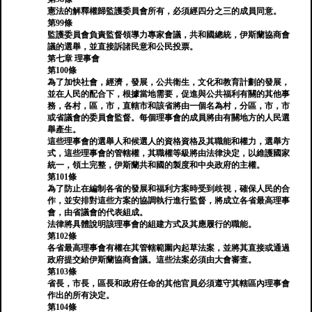
憲法的解釋權歸監護委員會所有，必須經四分之三的成員同意。
第99條
監護委員會負責監督領導力專家會議，共和國總統，伊斯蘭協商會
議的選舉，並直接訴諸民意和公民投票。
第七章 理事會
第100條
為了加快社會，經濟，發展，公共衛生，文化和教育計劃的發展，
並在人民的配合下，根據當地需要，促進與公共福利有關的其他事
務，各村，區，市，直轄市和該省將由一個名為村，分區，市，市
或省議會的委員會監督。每個理事會的成員將由有關地方的人民選
舉產生。
這些理事會的選舉人和候選人的資格資格及其職能和權力，選舉方
式，這些理事會的管轄權，其職權等級將由法律決定，以維護國家
統一，領土完整，伊斯蘭共和國的製度和中央政府的主權。
第101條
為了防止在編制各省的發展和福利方案時受到歧視，確保人民的合
作，並安排對這些方案的協調執行進行監督，將成立各省最高理事
會，由省議會的代表組成。
法律將具體說明該理事會的組建方式及其應履行的職能。
第102條
各省最高理事會有權在其管轄範圍內起草法案，並將其直接或通過
政府提交給伊斯蘭協商會議。這些法案必須由大會審查。
第103條
省長，市長，區長和政府任命的其他官員必須遵守其轄區內理事會
作出的所有決定。
第104條