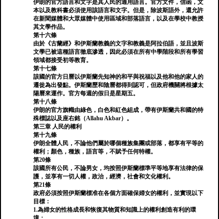
伊朗的官方語言和文字是其人民的通用語言。官方文件，信函，文
本以及教科書必須使用該語言和文字。但是，除波斯語外，還允許
在新聞媒體和大眾媒體中使用區域和部落語言，以及在學校中教授
其文學作品。
第十六條
由於《古蘭經》和伊斯蘭教義的文字和教義是阿拉伯語，並且波斯
文學已被這種語言徹底滲透，因此必須在所有中學階段和所有學習
領域都接受初等教育。
第十七條
該國的官方日曆以伊斯蘭先知神的和平與祝福以及他和他的家人的
遷徙為出發點。伊斯蘭歷和陰曆都得到認可，但政府機關將根據太
陽曆來運作。官方每週的假日是星期五。
第十八條
伊朗的官方旗幟由綠色，白色和紅色組成，帶有伊斯蘭共和國的特
殊標誌以及座右銘（Allahu Akbar）。
第三章 人民的權利
第十九條
伊朗全體人民，不論他們屬於哪個種族集團或部落，都享有平等的
權利；顏色，種族，語言等，不賦予任何特權。
第20條
該國所有公民，不論男女，均按照伊斯蘭標準平等地享有法律的保
護，並享有一切人權，政治，經濟，社會和文化權利。
第21條
政府必須按照伊斯蘭標准在各個方面確保婦女的權利，並實現以下
目標：
1.為婦女的性格成長和恢復其物質和知識上的權利創造有利的環
境；