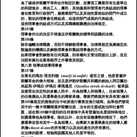
為了確保伊斯蘭平等和合作制定計劃，並實現工農業所有生產單位
的和諧進步，將由工人，農民，其他僱員和管理者代表組成的理事
會在教育和行政部門，服務業部門以及其他性質相似的部門中成立
的，類似的理事會也將組成，由這些部門成員的代表組成。
這些理事會的組成方式以及其職權範圍應由法律規定。
第105條
理事會作出的決定不得違反伊斯蘭教的標準和該國的法律。
第106條
除非偏離法律職責，否則不得解散理事會。法律將規定負責確定此
類偏差的機構以及解散理事會和重組理事會的方式。
如果理事會對解散有任何異議，則有權向主管法院提出上訴，並且
法院有責任在案卷順序之外審查其投訴。
第八章 領導或領導理事會
第107條
在著名的瑪吉·塔克利德（marji\'al-taqlid）逝世之後，他是普遍伊
斯蘭革命的偉大領袖，並且是伊朗伊斯蘭共和國的創始人阿亞圖拉·
烏茲馬·伊瑪目·伊瑪目·庫瑪邁尼（Quadisa sirruh al-sharif）被承認
並接受在決定性的多數人民中，作為領導人和領導人，任命領導人
的任務應由人民選舉產生的專家承擔。專家們將就所有具有第5條和
第109條規定的資格的法卡哈派進行審查並進行磋商。如果他們發現
其中的一種卡塔爾精通伊斯蘭法規，法令的主題或政治和社會問
題，或在第109條中提到的任何資格中具有普遍知名度或特殊地位，
則應選舉他為領導者。除此以外，在沒有這種優勢的情況下，他們
應選舉並宣布其中一名為領導人。由專家大會選舉產生的領導人應
承擔wilayat al-amr的所有權力以及由此產生的所有責任。
在法律的眼裡，領袖與該國其他人民是平等的。