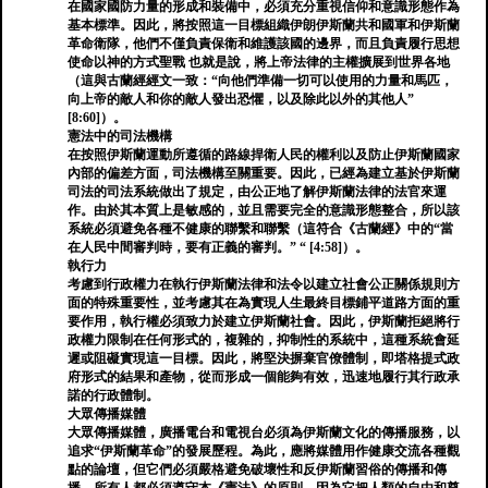
在國家國防力量的形成和裝備中，必須充分重視信仰和意識形態作為
基本標準。因此，將按照這一目標組織伊朗伊斯蘭共和國軍和伊斯蘭
革命衛隊，他們不僅負責保衛和維護該國的邊界，而且負責履行思想
使命以神的方式聖戰 也就是說，將上帝法律的主權擴展到世界各地
（這與古蘭經經文一致：“向他們準備一切可以使用的力量和馬匹，
向上帝的敵人和你的敵人發出恐懼，以及除此以外的其他人”
[8:60]）。
憲法中的司法機構
在按照伊斯蘭運動所遵循的路線捍衛人民的權利以及防止伊斯蘭國家
內部的偏差方面，司法機構至關重要。因此，已經為建立基於伊斯蘭
司法的司法系統做出了規定，由公正地了解伊斯蘭法律的法官來運
作。由於其本質上是敏感的，並且需要完全的意識形態整合，所以該
系統必須避免各種不健康的聯繫和聯繫（這符合《古蘭經》中的“當
在人民中間審判時，要有正義的審判。” “ [4:58]）。
執行力
考慮到行政權力在執行伊斯蘭法律和法令以建立社會公正關係規則方
面的特殊重要性，並考慮其在為實現人生最終目標鋪平道路方面的重
要作用，執行權必須致力於建立伊斯蘭社會。因此，伊斯蘭拒絕將行
政權力限制在任何形式的，複雜的，抑制性的系統中，這種系統會延
遲或阻礙實現這一目標。因此，將堅決摒棄官僚體制，即塔格提式政
府形式的結果和產物，從而形成一個能夠有效，迅速地履行其行政承
諾的行政體制。
大眾傳播媒體
大眾傳播媒體，廣播電台和電視台必須為伊斯蘭文化的傳播服務，以
追求“伊斯蘭革命”的發展歷程。為此，應將媒體用作健康交流各種觀
點的論壇，但它們必須嚴格避免破壞性和反伊斯蘭習俗的傳播和傳