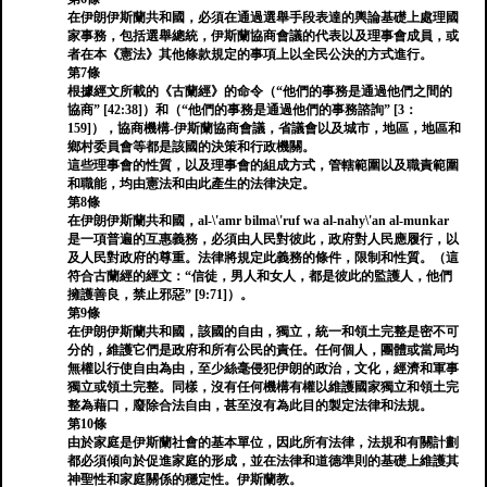
在伊朗伊斯蘭共和國，必須在通過選舉手段表達的輿論基礎上處理國
家事務，包括選舉總統，伊斯蘭協商會議的代表以及理事會成員，或
者在本《憲法》其他條款規定的事項上以全民公決的方式進行。
第7條
根據經文所載的《古蘭經》的命令（“他們的事務是通過他們之間的
協商” [42:38]）和（“他們的事務是通過他們的事務諮詢” [3：
159]），協商機構-伊斯蘭協商會議，省議會以及城市，地區，地區和
鄉村委員會等都是該國的決策和行政機關。
這些理事會的性質，以及理事會的組成方式，管轄範圍以及職責範圍
和職能，均由憲法和由此產生的法律決定。
第8條
在伊朗伊斯蘭共和國，al-\'amr bilma\'ruf wa al-nahy\'an al-munkar
是一項普遍的互惠義務，必須由人民對彼此，政府對人民應履行，以
及人民對政府的尊重。法律將規定此義務的條件，限制和性質。（這
符合古蘭經的經文：“信徒，男人和女人，都是彼此的監護人，他們
擁護善良，禁止邪惡” [9:71]）。
第9條
在伊朗伊斯蘭共和國，該國的自由，獨立，統一和領土完整是密不可
分的，維護它們是政府和所有公民的責任。任何個人，團體或當局均
無權以行使自由為由，至少絲毫侵犯伊朗的政治，文化，經濟和軍事
獨立或領土完整。同樣，沒有任何機構有權以維護國家獨立和領土完
整為藉口，廢除合法自由，甚至沒有為此目的製定法律和法規。
第10條
由於家庭是伊斯蘭社會的基本單位，因此所有法律，法規和有關計劃
都必須傾向於促進家庭的形成，並在法律和道德準則的基礎上維護其
神聖性和家庭關係的穩定性。伊斯蘭教。