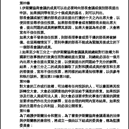
第89條
1.伊斯蘭協商會議的成員可以在必要時向部長會議或個別部長提出
申訴。如果插詞帶有至少十個成員的簽名，則可以列出。
部長會議或被打擾的部長必須在提出打擾的十天之內出席大會，以
便回答並尋求信任投票。如果部長理事會或有關部長未能出席大
會，提出問題的成員將解釋其原因，如果大會認為有必要，大會將
宣布不信任投票。
如果大會不發表信任投票，則部長理事會或受干擾的部長將被解
僱。在這兩種情況下，受到串擾的部長不能成為緊隨其後成立的下
一個部長會議的成員。
2.如果至少有三分之一的伊斯蘭協商會議議員就總統對行政權力和
國家行政事務的行政責任而對總統提出質疑，則總統必須在一個月
內出席大會在提出質疑之後，以便就提出的問題給予充分的解釋。
結果，大會三分之二的成員在聽取了反對和讚成成員的發言和主席
的答復後，宣布不信任投票，將同樣的結果通知領導層，以供參考
和執行該科。憲法第110條第10款。
第90條
對大會的工作或行政權，司法權有任何投訴的人，可以書面將其投
訴轉交大會。大會必須調查他的申訴並給予滿意的答复。如果投訴
涉及行政人員或司法人員，則大會必須要求對此事進行適當的調查
並要求他們作出充分的解釋，並在合理的時間內宣布結果。如果投
訴的主題符合公共利益，則必須公開答复。
第91條
為了維護伊斯蘭法令和憲法，為了審查伊斯蘭協商會議通過的法律
與伊斯蘭教的兼容性，將成立一個由以下組成的委員會，稱為監護
委員會：