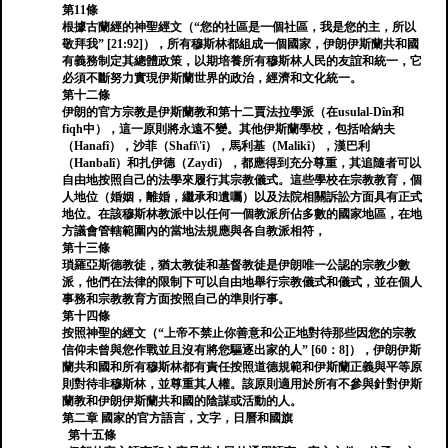
第11條
根據古蘭經的神聖經文（“您的社區是一個社區，我是您的主，所以
敬拜我” [21:92]），所有穆斯林都組成一個國家，伊朗伊斯蘭共和國
有義務制定其總體政策，以期培養所有穆斯林人民的友誼和統一，它
必須不斷努力實現伊斯蘭世界的政治，經濟和文化統一。
第十二條
伊朗的官方宗教是伊斯蘭教和第十二賈法拉學派（在usulal-Dîn和
fiqh中），這一原則將永遠不變。其他伊斯蘭學校，包括哈納夫
（Hanafî），沙菲（Shafi\'î），馬利基（Malikî），漢巴利
（Hanbalî）和扎伊德（Zaydî），都應得到充分尊重，其追隨者可以
自由地按照自己的法學來履行其宗教儀式。這些學校在宗教教育，個
人地位（婚姻，離婚，繼承和遺囑）以及法院相關訴訟方面具有正式
地位。在該穆斯林教派中以任何一個教派所佔多數的國家地區，在地
方議會管轄範圍內的當地法規應與各自教派相符，
第十三條
瑣羅亞斯德教徒，猶太教徒和基督教徒是伊朗唯一公認的宗教少數
派，他們在法律的限制下可以自由地舉行宗教儀式和儀式，並在個人
事務和宗教教育方面按照自己的準則行事。
第十四條
按照神聖的經文（“上帝不禁止你善意和公正地對待那些因您的宗教
信仰未曾與您作戰並且沒有將您驅逐出家的人” [60：8]），伊朗伊斯
蘭共和國和所有穆斯林都有責任按照道德規範和伊斯蘭正義與平等原
則對待非穆斯林，並尊重其人權。該原則適用於所有不參與針對伊斯
蘭教和伊朗伊斯蘭共和國的陰謀或活動的人。
第二章 國家的官方語言，文字，日曆和國旗
第十五條