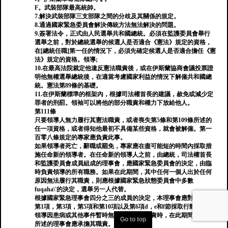
F。武裝部隊最高統帥。
7.解決武裝部隊三支部隊之間的分歧及其關係的規定。
8.通過國家緊急委員會解決傳統方法無法解決的問題。
9.簽署法令，正式由人民選舉共和國總統。必須在監護委員會舉行
選舉之前，對於總統選舉的候選人是否適合《憲法》規定的資格，
在[總統任職]第一任的情況下，必須先確定候選人是否適合擔任《憲
法》規定的資格。領導;
10.在最高法院裁定他違反憲法職責後，或在伊斯蘭協商會議投票證
明他無權選舉總統後，在適當考慮國家利益的情況下解僱共和國總
統。憲法第89條的基礎。
11.在伊斯蘭標準的框架內，根據司法權首長的建議，赦免或減少定
罪者的刑罰。領袖可以將他的部分職責和權力下放給他人。
第111條
只要領導人無力履行其憲法職責，或者喪失第5條和第109條所述的
任一項資格，或者得知他最初不具備某些資格，就會被解僱。第一
百零八條規定的專家應負責此事。
如果領導者死亡，辭職或罷免，專家應在盡可能短的時間內採取措
施任命新的領導者。在任命新的領導人之前，由總統，司法權首長
和監護委員會成員組成的理事會，應國家緊急委員會的決定，由臨
時負責領導的所有職務。如果在此期間，其中任何一個人出於任何
原因無法履行其職責，則應根據國家緊急狀態委員會中多數
fuqaha\'的決定，選舉另一人代替。
根據國家緊急理事會四分之三的成員的決定，本理事會應對第110條
第1項，第3項，第5項和第10項以及第6項d，e和f節採取行動。
領導因患病或其他事件暫時無法履行領導職責時，在此期間，本條
Go to top
所述的理事會應承擔其職責。