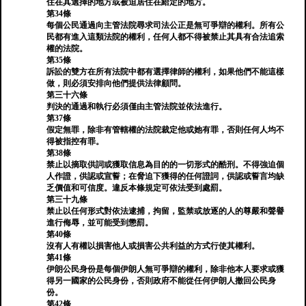
住在其選擇的地方或被迫居住在給定的地方。
第34條
每個公民通過向主管法院尋求司法公正是無可爭辯的權利。所有公
民都有進入這類法院的權利，任何人都不得被禁止其具有合法追索
權的法院。
第35條
訴訟的雙方在所有法院中都有選擇律師的權利，如果他們不能這樣
做，則必須安排向他們提供法律顧問。
第三十六條
判決的通過和執行必須僅由主管法院並依法進行。
第37條
假定無罪，除非有管轄權的法院裁定他或她有罪，否則任何人均不
得被指控有罪。
第38條
禁止以摘取供詞或獲取信息為目的的一切形式的酷刑。不得強迫個
人作證，供認或宣誓；在脅迫下獲得的任何證詞，供認或誓言均缺
乏價值和可信度。違反本條規定可依法受到處罰。
第三十九條
禁止以任何形式對依法逮捕，拘留，監禁或放逐的人的尊嚴和聲譽
進行侮辱，並可能受到懲罰。
第40條
沒有人有權以損害他人或損害公共利益的方式行使其權利。
第41條
伊朗公民身份是每個伊朗人無可爭辯的權利，除非他本人要求或獲
得另一國家的公民身份，否則政府不能從任何伊朗人撤回公民身
份。
第42條