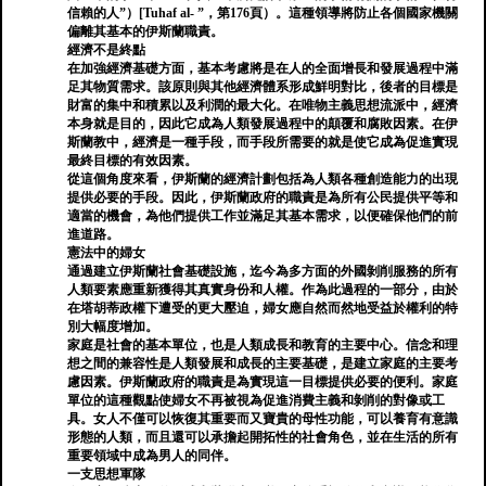
信賴的人”）[Tuhaf al- ”，第176頁）。這種領導將防止各個國家機關
偏離其基本的伊斯蘭職責。
經濟不是終點
在加強經濟基礎方面，基本考慮將是在人的全面增長和發展過程中滿
足其物質需求。該原則與其他經濟體系形成鮮明對比，後者的目標是
財富的集中和積累以及利潤的最大化。在唯物主義思想流派中，經濟
本身就是目的，因此它成為人類發展過程中的顛覆和腐敗因素。在伊
斯蘭教中，經濟是一種手段，而手段所需要的就是使它成為促進實現
最終目標的有效因素。
從這個角度來看，伊斯蘭的經濟計劃包括為人類各種創造能力的出現
提供必要的手段。因此，伊斯蘭政府的職責是為所有公民提供平等和
適當的機會，為他們提供工作並滿足其基本需求，以便確保他們的前
進道路。
憲法中的婦女
通過建立伊斯蘭社會基礎設施，迄今為多方面的外國剝削服務的所有
人類要素應重新獲得其真實身份和人權。作為此過程的一部分，由於
在塔胡蒂政權下遭受的更大壓迫，婦女應自然而然地受益於權利的特
別大幅度增加。
家庭是社會的基本單位，也是人類成長和教育的主要中心。信念和理
想之間的兼容性是人類發展和成長的主要基礎，是建立家庭的主要考
慮因素。伊斯蘭政府的職責是為實現這一目標提供必要的便利。家庭
單位的這種觀點使婦女不再被視為促進消費主義和剝削的對像或工
具。女人不僅可以恢復其重要而又寶貴的母性功能，可以養育有意識
形態的人類，而且還可以承擔起開拓性的社會角色，並在生活的所有
重要領域中成為男人的同伴。
一支思想軍隊