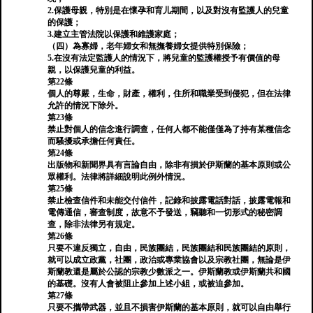
2.保護母親，特別是在懷孕和育儿期間，以及對沒有監護人的兒童
的保護；
3.建立主管法院以保護和維護家庭；
（四）為寡婦，老年婦女和無撫養婦女提供特別保險；
5.在沒有法定監護人的情況下，將兒童的監護權授予有價值的母
親，以保護兒童的利益。
第22條
個人的尊嚴，生命，財產，權利，住所和職業受到侵犯，但在法律
允許的情況下除外。
第23條
禁止對個人的信念進行調查，任何人都不能僅僅為了持有某種信念
而騷擾或承擔任何責任。
第24條
出版物和新聞界具有言論自由，除非有損於伊斯蘭的基本原則或公
眾權利。法律將詳細說明此例外情況。
第25條
禁止檢查信件和未能交付信件，記錄和披露電話對話，披露電報和
電傳通信，審查制度，故意不予發送，竊聽和一切形式的秘密調
查，除非法律另有規定。
第26條
只要不違反獨立，自由，民族團結，民族團結和民族團結的原則，
就可以成立政黨，社團，政治或專業協會以及宗教社團，無論是伊
斯蘭教還是屬於公認的宗教少數派之一。伊斯蘭教或伊斯蘭共和國
的基礎。沒有人會被阻止參加上述小組，或被迫參加。
第27條
只要不攜帶武器，並且不損害伊斯蘭的基本原則，就可以自由舉行