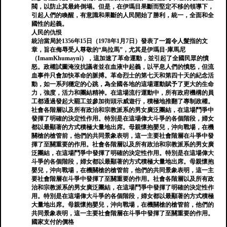
閥，以防止其最終倒塌。但是，在伊瑪目果斷而堅定不移的領導下，
引起人們的喚醒，有意識和果斷的人民開始了勝利，統一，全面和全
國性的起義。
人民的仇恨
統治當局於1356年15日（1978年1月7日）發表了一篇令人髮指的文
章，旨在侮辱受人尊敬的“烏拉馬”，尤其是伊瑪目·庫馬尼
（ImamKhumaynî），這加速了革命運動，並引起了全國民眾的憤
怒。政權試圖淹沒抗議者並在血液中起義，以平息人們的憤怒，但流
血事件只會加快革命的脈搏。革命烈士的第七天和第四十天的紀念活
動，如一系列穩定的心跳，為全國各地的這場運動賦予了更大的生命
力，強度，活力和團結精神。在這場流行運動中，所有政府機構的員
工都通過發起大罷工並參加街頭示威遊行，積極地推翻了專制政權。
社會各階層以及所有政治和宗教派系的男女廣泛團結，在這場鬥爭中
發揮了明確的決定性作用。特別是在這場偉大斗爭的各個階段，婦女
都以最顯著的方式積極大量地出席。母親懷抱嬰兒，沖向戰場，在機
關槍的槍管前，他們的共同景象表明，這一主要社會階層在斗爭中發
揮了至關重要的作用。社會各階層以及所有政治和宗教派系的男女廣
泛團結，在這場鬥爭中發揮了明確的決定性作用。特別是在這場偉大
斗爭的各個階段，婦女都以最顯著的方式積極大量地出席。母親懷抱
嬰兒，沖向戰場，在機關槍的槍管前，他們的共同景象表明，這一主
要社會階層在斗爭中發揮了至關重要的作用。社會各階層以及所有政
治和宗教派系的男女廣泛團結，在這場鬥爭中發揮了明確的決定性作
用。特別是在這場偉大斗爭的各個階段，婦女都以最顯著的方式積極
大量地出席。母親懷抱嬰兒，沖向戰場，在機關槍的槍管前，他們的
共同景象表明，這一主要社會階層在斗爭中發揮了至關重要的作用。
國家支付的價格