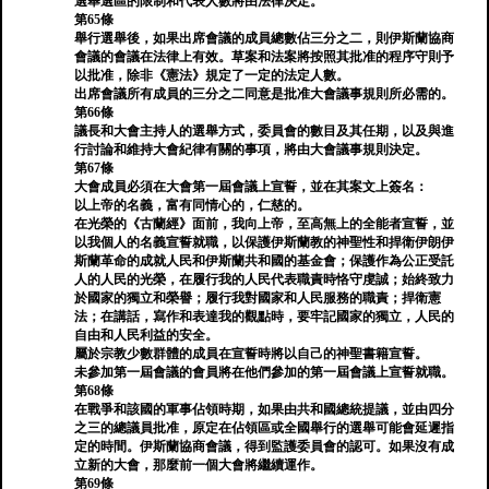
選舉選區的限制和代表人數將由法律決定。
第65條
舉行選舉後，如果出席會議的成員總數佔三分之二，則伊斯蘭協商
會議的會議在法律上有效。草案和法案將按照其批准的程序守則予
以批准，除非《憲法》規定了一定的法定人數。
出席會議所有成員的三分之二同意是批准大會議事規則所必需的。
第66條
議長和大會主持人的選舉方式，委員會的數目及其任期，以及與進
行討論和維持大會紀律有關的事項，將由大會議事規則決定。
第67條
大會成員必須在大會第一屆會議上宣誓，並在其案文上簽名：
以上帝的名義，富有同情心的，仁慈的。
在光榮的《古蘭經》面前，我向上帝，至高無上的全能者宣誓，並
以我個人的名義宣誓就職，以保護伊斯蘭教的神聖性和捍衛伊朗伊
斯蘭革命的成就人民和伊斯蘭共和國的基金會；保護作為公正受託
人的人民的光榮，在履行我的人民代表職責時恪守虔誠；始終致力
於國家的獨立和榮譽；履行我對國家和人民服務的職責；捍衛憲
法；在講話，寫作和表達我的觀點時，要牢記國家的獨立，人民的
自由和人民利益的安全。
屬於宗教少數群體的成員在宣誓時將以自己的神聖書籍宣誓。
未參加第一屆會議的會員將在他們參加的第一屆會議上宣誓就職。
第68條
在戰爭和該國的軍事佔領時期，如果由共和國總統提議，並由四分
之三的總議員批准，原定在佔領區或全國舉行的選舉可能會延遲指
定的時間。伊斯蘭協商會議，得到監護委員會的認可。如果沒有成
立新的大會，那麼前一個大會將繼續運作。
第69條