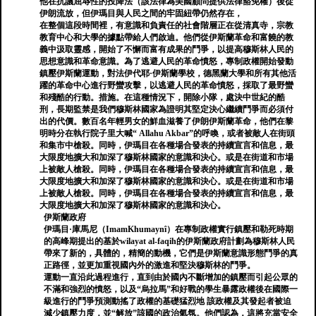
他在抗議屈辱性的投降法（該法律為美國顧問提供法律豁免權）後從
伊朗流放，但伊瑪目與人民之間的牢固紐帶仍然存在，
在整個這段時間裡，有意識和負責任的社會階層正在從清真寺，宗教
教育中心和大學的據點帶給人們啟迪。他們從伊斯蘭革命和富饒的教
義中汲取靈感，開始了不懈而富有成果的鬥爭，以提高穆斯林人民的
思想意識和革命意識。為了逃避人民的革命憤怒，專制政權開始發動
鎮壓伊斯蘭運動，對法伊代耶·伊斯蘭學校，德黑蘭大學和所有其他活
躍的革命中心進行野蠻攻擊，以逃避人民的革命憤怒，採取了最野蠻
和殘酷的行動。措施。在這種情況下，開除小隊，處決中世紀的酷
刑，長期監禁是我們穆斯林國家為證明其堅定決心繼續鬥爭而必須付
出的代價。數百名年輕男女的鮮血滋養了伊朗伊斯蘭革命，他們在黎
明時分在執行院子里大喊“ Allahu Akbar”的呼喚，或者被敵人在街頭
和集市中槍殺。同時，伊瑪目在各種場合發表的持續宣言和信息，最
大限度地擴大和加深了穆斯林國家的意識和決心。或是在街道和市場
上被敵人槍殺。同時，伊瑪目在各種場合發表的持續宣言和信息，最
大限度地擴大和加深了穆斯林國家的意識和決心。或是在街道和市場
上被敵人槍殺。同時，伊瑪目在各種場合發表的持續宣言和信息，最
大限度地擴大和加深了穆斯林國家的意識和決心。
伊斯蘭政府
伊瑪目·庫馬尼（ImamKhumaynî）在專制政權實行鎮壓和勒死時期
的高峰期提出的基於wilayat al-faqih的伊斯蘭政府計劃為穆斯林人民
帶來了新的，具體的，精簡的動機，它們是伊斯蘭意識形態鬥爭的真
正路徑，並更加重視國內外的激進和堅決穆斯林的鬥爭。
運動一直沿此過程進行，直到由於國內不斷增加的鎮壓而引起公眾的
不滿和強烈的憤怒，以及“烏拉馬”和好戰的學生暴露政權後在國際一
級進行的鬥爭預測動搖了政權的基礎猛烈地 該政權及其發起者被迫
減少鎮壓力度，並“解放”該國的政治氣氛。他們認為，這將充當安全