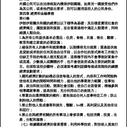
外國公民可以在法律框架內獲得伊朗國籍。如果另一國接受他們作
為其公民，或者他們提出要求，則可以撤消這些人的公民身份。
第四章 經濟和金融事務
第43條
伊朗伊斯蘭共和國的經濟以以下標準為基礎：其目標是實現社會的
經濟獨立，擺脫貧困和貧困，並在發展過程中滿足人類需求，同時
維護人類自由。
1.為所有公民提供基本必需品：住房，食物，衣服，衛生，醫療，
教育和建立家庭的必要設施；
2.確保所有人的條件和就業機會，以期獲得充分就業；通過提供無
息貸款或求助於任何其他合法手段，以合作社的形式將有工作能力
但缺乏手段的每個人都支配起來，這兩種手段均不會導致財富集中
或流通。少數個人或團體的手，也不會使政府成為主要的絕對雇
主。在採取這些步驟時，必須適當考慮到該國每個成長階段的總體
經濟規劃要求；
3.國民經濟計劃的結構必須使每個人的形式，內容和工作時間能夠
使他有足夠的閒暇時間和精力，超出他的專業努力範圍，從事知
識，政治和政治活動。開展社會活動，使自己全面發展，積極參與
領導國家事務，提高技能，充分利用自己的創造力；
4.尊重自由選擇職業的權利；避免強迫任何人從事特定工作；防止
剝削他人的勞動；
5.禁止對他人造成傷害和損失，壟斷，ho積，高利貸以及其他非法
和惡行；
6.禁止在與經濟有關的所有事項上奢侈浪費，包括消費，投資，生
產，分配和服務；
（七）根據國家經濟的發展需要，利用科學技術，對技術人員進行