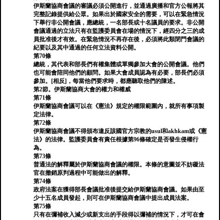
伊斯蘭協商會議的審議必須公開進行，並通過廣播和官方公報將其
完整記錄提供給公眾。如果出於國家安全的需要，可以在緊急情況
下舉行非公開會議，應總統，一名部長或十名議員的要求。非公開
會議通過的立法只有在監護委員會在場的情況下，經四分之三的成
員批准後才有效。在緊急情況不再存在後，必須將此類閉門會議的
紀要以及其中通過的任何立法資料公開。
第70條
總統，其代表和部長們有權集體或單獨參加大會的公開會議。他們
也可能會陪同他們的顧問。如果大會成員認為有必要，部長們必須
參加。[相反]，每當他們要求時，都應聽取他們的陳述。
第2節。伊斯蘭協商大會的權力和權威
第71條
伊斯蘭協商會議可以在《憲法》規定的權限範圍內，就所有事項製
定法律。
第72條
伊斯蘭協商會議不得頒布違反該國官方宗教的usul和akhkam或《憲
法》的法律。監護委員會有責任根據第96條確定是否發生侵權行
為。
第73條
普通法的解釋屬於伊斯蘭協商會議的權限。本條的意圖並不妨礙法
官在撤銷原判過程中可能做出的解釋。
第74條
政府法案在獲得部長會議批准後提交給伊斯蘭協商會議。如果由至
少十五名成員發起，則可在伊斯蘭協商會議中提出成員法案。
第75條
只有在彌補收入減少或新支出的手段得以彌補的情況下，才可在會