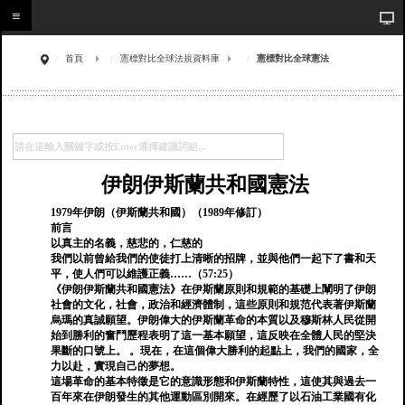
首頁
憲標對比全球法規資料庫
憲標對比全球憲法
伊朗伊斯蘭共和國憲法
1979年伊朗（伊斯蘭共和國）（1989年修訂）
前言
以真主的名義，慈悲的，仁慈的
我們以前曾給我們的使徒打上清晰的招牌，並與他們一起下了書和天
平，使人們可以維護正義……（57:25）
《伊朗伊斯蘭共和國憲法》在伊斯蘭原則和規範的基礎上闡明了伊朗
社會的文化，社會，政治和經濟體制，這些原則和規范代表著伊斯蘭
烏瑪的真誠願望。伊朗偉大的伊斯蘭革命的本質以及穆斯林人民從開
始到勝利的奮鬥歷程表明了這一基本願望，這反映在全體人民的堅決
果斷的口號上。 。現在，在這個偉大勝利的起點上，我們的國家，全
力以赴，實現自己的夢想。
這場革命的基本特徵是它的意識形態和伊斯蘭特性，這使其與過去一
百年來在伊朗發生的其他運動區別開來。在經歷了以石油工業國有化