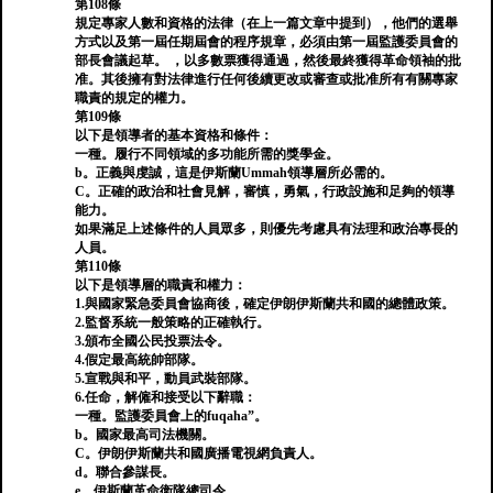
第108條
規定專家人數和資格的法律（在上一篇文章中提到），他們的選舉
方式以及第一屆任期屆會的程序規章，必須由第一屆監護委員會的
部長會議起草。 ，以多數票獲得通過，然後最終獲得革命領袖的批
准。其後擁有對法律進行任何後續更改或審查或批准所有有關專家
職責的規定的權力。
第109條
以下是領導者的基本資格和條件：
一種。履行不同領域的多功能所需的獎學金。
b。正義與虔誠，這是伊斯蘭Ummah領導層所必需的。
C。正確的政治和社會見解，審慎，勇氣，行政設施和足夠的領導
能力。
如果滿足上述條件的人員眾多，則優先考慮具有法理和政治專長的
人員。
第110條
以下是領導層的職責和權力：
1.與國家緊急委員會協商後，確定伊朗伊斯蘭共和國的總體政策。
2.監督系統一般策略的正確執行。
3.頒布全國公民投票法令。
4.假定最高統帥部隊。
5.宣戰與和平，動員武裝部隊。
6.任命，解僱和接受以下辭職：
一種。監護委員會上的fuqaha”。
b。國家最高司法機關。
C。伊朗伊斯蘭共和國廣播電視網負責人。
d。聯合參謀長。
e。伊斯蘭革命衛隊總司令。