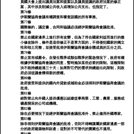
員國大會上提出議員法案和提案以及議員提議的政府法案的修正
案，其中涉及削減公共收入或增加公共支出。也指定了。
第76條
伊斯蘭協商會議有權調查和審查該國的所有事務。
第77條
國際條約，議定書，合同和協議必須經伊斯蘭協商會議批准。
第78條
禁止在國家邊界上進行所有改變，但為了符合國家利益而進行的微
小修改除外，條件是這些修正不是單方面的，不得侵犯國家的獨立
性和領土完整，並接受批准伊斯蘭協商會議全體成員的五分之四。
第79條
禁止宣布戒嚴令。在發生戰爭或類似戰爭的緊急情況下，政府有權
根據伊斯蘭協商會議的同意，暫時施加某些必要的限制。這種限制
決不能持續超過三十天；如果對它們的需求持續超出此限制，則政
府必須從議會獲得新的授權。
第80條
政府接受和提供的國內外貸款或補助金必須得到伊斯蘭協商會議的
批准。
第81條
絕對禁止向外國人提供優惠以組建從事商業，工業，農業，服務或
礦產開采的公司或機構。
第82條
除在必要情況下並經伊斯蘭協商會議批准外，禁止僱用外國專家。
第83條
除非得到伊斯蘭協商會議的批准，否則不得轉讓屬於國家遺產一部
分的政府建築物和財產；這對於不可替代的寶藏也不適用。