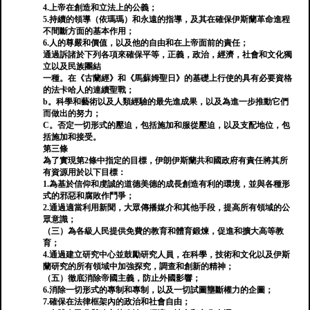
4.上帝在創造和立法上的公義；
5.持續的領導（依瑪瑪）和永遠的指導，及其在確保伊斯蘭革命進程
不間斷方面的基本作用；
6.人的尊嚴和價值，以及他的自由和在上帝面前的責任；
通過訴諸於下列各項來確保平等，正義，政治，經濟，社會和文化獨
立以及民族團結
一種。在《古蘭經》和《馬蘇姆聖日》的基礎上行使的具有必要資格
的法卡哈人的連續聖戰；
b。科學和藝術以及人類經驗的最先進成果，以及為進一步推動它們
而做出的努力；
C。否定一切形式的壓迫，包括施加和服從壓迫，以及支配地位，包
括施加和接受。
第三條
為了實現第2條中指定的目標，伊朗伊斯蘭共和國政府有責任將其所
有資源用於以下目標：
1.為基於信仰和虔誠的道德美德的成長創造有利的環境，並與各種形
式的邪惡和腐敗作鬥爭；
2.通過適當利用新聞，大眾傳播媒介和其他手段，提高所有領域的公
眾意識；
（三）為各級人民提供免費的教育和體育鍛煉，促進和擴大高等教
育；
4.通過建立研究中心並鼓勵研究人員，在科學，技術和文化以及伊斯
蘭研究的所有領域中加強探究，調查和創新的精神；
（五）徹底消除帝國主義，防止外國影響；
6.消除一切形式的專制和專制，以及一切試圖壟斷權力的企圖；
7.確保在法律框架內的政治和社會自由；