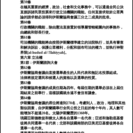
第59條
在極其重要的經濟，政治，社會和文化事務中，可以通過全民公決
直接訴諸民眾投票來行使立法機關的職能。任何直接求助於公眾輿
論的請求都必須得到伊斯蘭協商會議三分之二成員的批准。
第60條
行政機關的職能，除由憲法直接置於領導層管轄範圍內的事務外，
由總統和部長行使。
第61條
司法機關的職能將由按照伊斯蘭標準建立的法院執行，並具有審查
和解決訴訟，保護公眾權利，分配和頒布司法的權力，並執行神聖
界限[al-hudud al-\'Ilahiyyah]。
第六章 立法權
第1節：伊斯蘭諮詢大會
第62條
伊斯蘭協商會議由直接選舉產生的人民代表和無記名投票組成。
法律將規定選民和候選人的資格以及選舉的性質。
第63條
伊斯蘭協商會議的成員任期為四年。每屆任期的選舉必須在上屆任
期結束之前舉行，這樣該國就永遠不會沒有議會。
第64條
伊斯蘭協商會議的席位將達到270名，考慮到人，政治，地理和其他
類似因素，自伊斯蘭國舉行全民公投之日起的每十年內，其人數可
能增加不超過20名。太陽伊斯蘭歷的1368年。
瑣羅亞斯德教徒和猶太人將各自選舉一名代表；亞述和迦勒底基督
徒將共同選舉一名代表；北部和該國南部的亞美尼亞基督徒將各自
選舉一名代表。