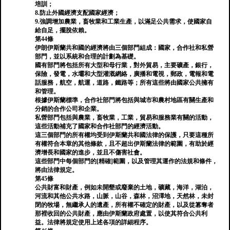
培訓；
8.防止外國經濟支配國家經濟；
9.強調增加農業，畜牧業和工業生產，以滿足公共需求，使國家自
給自足，擺脫依賴。
第44條
伊朗伊斯蘭共和國的經濟將由三個部門組成：國家，合作社和私營
部門，並以系統和合理的計劃為基礎。
國有部門將包括所有大型和母行業，對外貿易，主要礦產，銀行，
保險，發電，水壩和大型灌溉網絡，廣播和電視，郵政，電報和電
話服務，航空，航運，道路，鐵路等；所有這些將由國家公共擁有
和管理。
根據伊斯蘭標準，合作社部門將包括與城市和農村地區有關生產和
分銷的合作公司和企業。
私營部門包括與農業，畜牧業，工業，貿易和服務業有關的活動，
這些活動補充了國家和合作社部門的經濟活動。
這三個部門的所有權均受到伊斯蘭共和國法律的保護，只要這種所
有權符合本章的其他條款，且不超出伊斯蘭法律的範圍，有助於經
濟增長和國家的進步，並且不傷害社會。
這些部門中每個部門的[精確]範圍，以及管理其運作的法規和條件，
將由法律規定。
第45條
公共財富和財產，例如未開墾或廢棄的土地，礦藏，海洋，湖泊，
河流和其他公共水路，山脈，山谷，森林，沼澤地，天然林，未封
閉的牧場，無繼承人的遺產，所有權不確定的財產，以及從篡奪者
那裡收回的公共財產，應由伊斯蘭政府處置，以使其符合公共利
益。法律將規定使用上述各項的詳細程序。