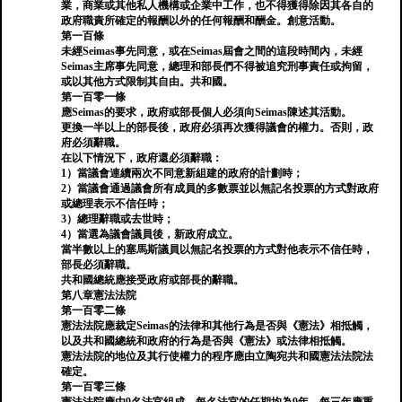
業，商業或其他私人機構或企業中工作，也不得獲得除因其各自的
政府職責所確定的報酬以外的任何報酬和酬金。創意活動。
第一百條
未經Seimas事先同意，或在Seimas屆會之間的這段時間內，未經
Seimas主席事先同意，總理和部長們不得被追究刑事責任或拘留，
或以其他方式限制其自由。共和國。
第一百零一條
應Seimas的要求，政府或部長個人必須向Seimas陳述其活動。
更換一半以上的部長後，政府必須再次獲得議會的權力。否則，政
府必須辭職。
在以下情況下，政府還必須辭職：
1）當議會連續兩次不同意新組建的政府的計劃時；
2）當議會通過議會所有成員的多數票並以無記名投票的方式對政府
或總理表示不信任時；
3）總理辭職或去世時；
4）當選為議會議員後，新政府成立。
當半數以上的塞馬斯議員以無記名投票的方式對他表示不信任時，
部長必須辭職。
共和國總統應接受政府或部長的辭職。
第八章憲法法院
第一百零二條
憲法法院應裁定Seimas的法律和其他行為是否與《憲法》相抵觸，
以及共和國總統和政府的行為是否與《憲法》或法律相抵觸。
憲法法院的地位及其行使權力的程序應由立陶宛共和國憲法法院法
確定。
第一百零三條