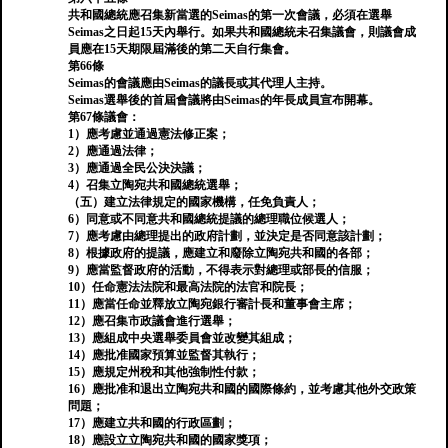
共和國總統應召集新當選的Seimas的第一次會議，必須在選舉
Seimas之日起15天內舉行。如果共和國總統未召集議會，則議會成
員應在15天期限屆滿後的第二天自行集會。
第66條
Seimas的會議應由Seimas的議長或其代理人主持。
Seimas選舉後的首屆會議將由Seimas的年長成員宣布開幕。
第67條議會：
1）應考慮並通過憲法修正案；
2）應通過法律；
3）應通過全民公決決議；
4）召集立陶宛共和國總統選舉；
（五）建立法律規定的國家機構，任免負責人；
6）同意或不同意共和國總統提議的總理職位候選人；
7）應考慮由總理提出的政府計劃，並決定是否同意該計劃；
8）根據政府的提議，應建立和廢除立陶宛共和國的各部；
9）應當監督政府的活動，不得表示對總理或部長的信服；
10）任命憲法法院和最高法院的法官和院長；
11）應當任命並釋放立陶宛銀行審計長和董事會主席；
12）應召集市政議會進行選舉；
13）應組成中央選舉委員會並改變其組成；
14）應批准國家預算並監督其執行；
15）應規定州稅和其他強制性付款；
16）應批准和退出立陶宛共和國的國際條約，並考慮其他外交政策
問題；
17）應建立共和國的行政區劃；
18）應設立立陶宛共和國的國家獎項；