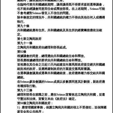
總統時，議長應由共和國總統代替。
在臨時代替共和國總統期間，議長議長既不得要求提前選舉議會，
也不能未經議會同意而任命或釋放部長。在上述期間，Seimas可能
不會考慮對Seimas發言人不信任的問題。
除本條規定的情況外，共和國總統的權力不得由其他任何人或機構
執行。
第九十條
共和國總統應有住所。共和國總統及其住所的經費籌措應依法確
定。
第七章立陶宛政府
第九十一條
立陶宛共和國政府由總理和部長組成。
第92條
根據議會的同意，總理應由共和國總統任命和釋放。
部長應根據總理的要求由共和國總統任命和釋放。
首相應在其任命之日起15天內組建並向塞馬斯政府提交經共和國總
統批准的政府，並應將建制政府的方案提交塞馬斯審議。
在選舉議會議員或選舉共和國總統後，政府應將權力移交給共和國
總統。
在Seimas參加會議的Seimas成員以多數票同意其計劃後，新政府應
有權採取行動。
第九十三條
總理和部長在就職之前，應在Seimas宣誓效忠立陶宛共和國，並遵
守憲法和法律。宣誓文本由《政府法》確定。
第94條立陶宛共和國政府：
1）應管理國家事務，保護立陶宛共和國的領土不受侵犯，並保障國
家安全和公共秩序；