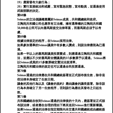
19）應當發布大赦行為；
20）實行直接統治和戒嚴，宣布緊急狀態，宣布動員，並通過使用
武裝部隊的決定。
第68條
Seimas的立法倡議權應屬於Seimas成員，共和國總統和政府。
立陶宛共和國公民也應享有立法權。擁有選舉權的立陶宛共和國
50,000名公民可以向塞馬斯提交法律草案，而塞馬斯必須予以考
慮。
第69條
根據法律規定的程序，在Seimas採用法律。
如果參加選舉的Seimas議員中有多數人讚成，則該法律應視為已通
過。
如果一半以上的塞馬斯議員投票贊成，則應通過立陶宛共和國憲
法，並應以不少於塞馬斯全體議員的3/5多數票予以通過。Seimas將
以Seimas成員的3/5多數票確定憲法法規清單。
立陶宛共和國法律的規定也可以通過全民投票通過。
第70條
Seimas通過的法律應在共和國總統簽署並正式頒布後生效，除非這
些法律本身確定了生效日期。
議會的其他行為以及《議會的規約》應由議會的議長簽署。除非該
行為本身確立了另一生效程序，否則該行為應在其發布之日起生
效。
第71條
共和國總統在收到Seimas通過的法律後的十天內，應簽署並正式頒
布該法律，或者應在合理的理由下將其送回Seimas進行重新審議。
如果Seimas通過的法律在指定期限內未交還共和國總統或由總統簽