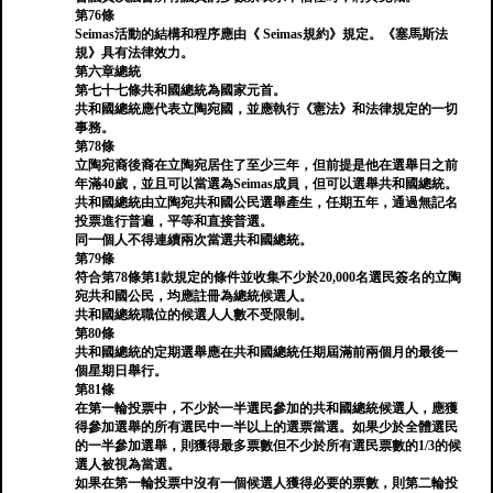
第76條
Seimas活動的結構和程序應由《 Seimas規約》規定。《塞馬斯法
規》具有法律效力。
第六章總統
第七十七條共和國總統為國家元首。
共和國總統應代表立陶宛國，並應執行《憲法》和法律規定的一切
事務。
第78條
立陶宛裔後裔在立陶宛居住了至少三年，但前提是他在選舉日之前
年滿40歲，並且可以當選為Seimas成員，但可以選舉共和國總統。
共和國總統由立陶宛共和國公民選舉產生，任期五年，通過無記名
投票進行普遍，平等和直接普選。
同一個人不得連續兩次當選共和國總統。
第79條
符合第78條第1款規定的條件並收集不少於20,000名選民簽名的立陶
宛共和國公民，均應註冊為總統候選人。
共和國總統職位的候選人人數不受限制。
第80條
共和國總統的定期選舉應在共和國總統任期屆滿前兩個月的最後一
個星期日舉行。
第81條
在第一輪投票中，不少於一半選民參加的共和國總統候選人，應獲
得參加選舉的所有選民中一半以上的選票當選。如果少於全體選民
的一半參加選舉，則獲得最多票數但不少於所有選民票數的1/3的候
選人被視為當選。
如果在第一輪投票中沒有一個候選人獲得必要的票數，則第二輪投