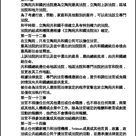
立陶宛共和國的法院應為立陶宛最高法院，立陶宛上訴法院，區域
法院和地方法院。
為了考慮行政，勞動，家庭和其他類別的案件，可以依法設立專門
法院。
和平時期，立陶宛共和國不得建立具有特別權力的法院。
法院的組成和權限應根據《立陶宛共和國法院法》確定。
第一百一十二條
在立陶宛，只有立陶宛共和國公民可以擔任法官。
最高法院的法官以及從中選出的法院院長，由共和國總統任命後由
塞馬斯任命並釋放。
上訴法院的法官以及從中選出的庭長，應由總統批准，由共和國總
統任命。
共和國總統應任命地區法院，地區法院和專門法院的法官和院長，
並更改其工作地點。
根據法律規定，專門的法官機構應就任命，晉升和調任法官或免職
的情況向共和國總統提供意見。
被任命為法官的人應按照法律規定的程序宣誓忠於立陶宛共和國，
並僅依法執行司法。
第一百一十三條
法官不得擔任任何其他選任或任命職務，也不得在任何商業，商業
或其他私人機構或企業中工作。除為法官確定的報酬和教育或創意
活動的報酬外，他們也不會獲得任何報酬。
法官不得參加政黨或其他政治組織的活動。
第一百一十四條
禁止任何國家權力和治理機構，Seimas成員或其他官員，政黨，政
治或公共組織或公民干擾法官或法院的活動，並應承擔法律規定的