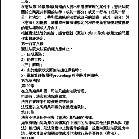
上訴。
在憲法第106條第4款所指的人提出申請後審理的案件中，憲法法院
關於立陶宛共和國的法律（或其一部分）或另一行為（或其一部
分）的決定），共和國總統的法案或政府的法案（或其一部分）與
《憲法》相抵觸，應構成根據法律規定的程序更新有關侵犯被侵犯
的憲法權利或人身自由。
根據憲法法院的結論，議會應就《憲法》第105條第3款規定的問題
作出最終決定。
第一百零八條
憲法法院大法官的權力應終止：
1）任期屆滿；
2）他去世後；
（三）辭職；
4）由於健康狀況而無法擔任職務時；
5）當精算師按照彈proceedings程序將其免職時。
第九章法院
第109條
在立陶宛共和國，司法只能由法院管理。
司法時，法官和法院應獨立。
法官在審理案件時僅應遵守法律。
法院應以立陶宛共和國的名義通過裁決。
第110條
法官不得適用任何與《憲法》相抵觸的法律。
如果有理由認為應在具體案件中適用的法律或其他法律行為與《憲
法》相抵觸，則法官應中止對案件的審議，並應向憲法法院提出申
請，要求其決定相關法律或其他法律行為是否符合《憲法》。
第111條