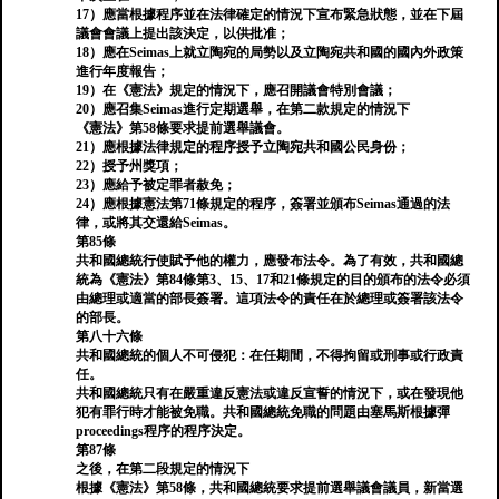
17）應當根據程序並在法律確定的情況下宣布緊急狀態，並在下屆
議會會議上提出該決定，以供批准；
18）應在Seimas上就立陶宛的局勢以及立陶宛共和國的國內外政策
進行年度報告；
19）在《憲法》規定的情況下，應召開議會特別會議；
20）應召集Seimas進行定期選舉，在第二款規定的情況下
《憲法》第58條要求提前選舉議會。
21）應根據法律規定的程序授予立陶宛共和國公民身份；
22）授予州獎項；
23）應給予被定罪者赦免；
24）應根據憲法第71條規定的程序，簽署並頒布Seimas通過的法
律，或將其交還給Seimas。
第85條
共和國總統行使賦予他的權力，應發布法令。為了有效，共和國總
統為《憲法》第84條第3、15、17和21條規定的目的頒布的法令必須
由總理或適當的部長簽署。這項法令的責任在於總理或簽署該法令
的部長。
第八十六條
共和國總統的個人不可侵犯：在任期間，不得拘留或刑事或行政責
任。
共和國總統只有在嚴重違反憲法或違反宣誓的情況下，或在發現他
犯有罪行時才能被免職。共和國總統免職的問題由塞馬斯根據彈
proceedings程序的程序決定。
第87條
之後，在第二段規定的情況下
根據《憲法》第58條，共和國總統要求提前選舉議會議員，新當選