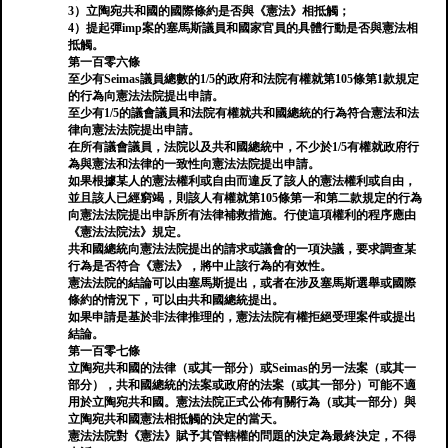
3）立陶宛共和國的國際條約是否與《憲法》相抵觸；
4）提起彈imp案的塞馬斯議員和國家官員的具體行動是否與憲法相
抵觸。
第一百零六條
至少有Seimas議員總數的1/5的政府和法院有權就第105條第1款規定
的行為向憲法法院提出申請。
至少有1/5的議會議員和法院有權就共和國總統的行為符合憲法和法
律向憲法法院提出申請。
在所有議會議員，法院以及共和國總統中，不少於1/5有權就政府行
為與憲法和法律的一致性向憲法法院提出申請。
如果根據某人的憲法權利或自由而違反了該人的憲法權利或自由，
並且該人已經窮竭，則該人有權就第105條第一和第二款規定的行為
向憲法法院提出申訴所有法律補救措施。行使這項權利的程序應由
《憲法法院法》規定。
共和國總統向憲法法院提出的請求或議會的一項決議，要求調查某
行為是否符合《憲法》，將中止該行為的有效性。
憲法法院的結論可以由塞馬斯提出，或者在涉及塞馬斯選舉或國際
條約的情況下，可以由共和國總統提出。
如果申請是基於非法律推理的，憲法法院有權拒絕受理案件或提出
結論。
第一百零七條
立陶宛共和國的法律（或其一部分）或Seimas的另一法案（或其一
部分），共和國總統的法案或政府的法案（或其一部分）可能不適
用於立陶宛共和國。憲法法院正式公佈有關行為（或其一部分）與
立陶宛共和國憲法相抵觸的決定的當天。
憲法法院對《憲法》賦予其管轄權的問題的決定為最終決定，不得