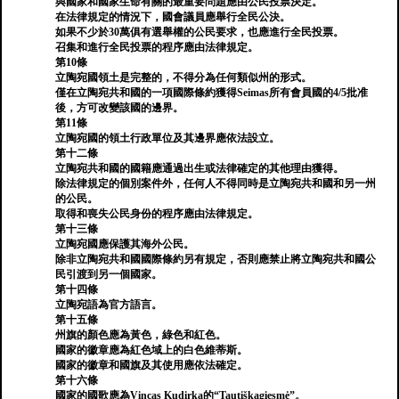
與國家和國家生命有關的最重要問題應由公民投票決定。
在法律規定的情況下，國會議員應舉行全民公決。
如果不少於30萬俱有選舉權的公民要求，也應進行全民投票。
召集和進行全民投票的程序應由法律規定。
第10條
立陶宛國領土是完整的，不得分為任何類似州的形式。
僅在立陶宛共和國的一項國際條約獲得Seimas所有會員國的4/5批准
後，方可改變該國的邊界。
第11條
立陶宛國的領土行政單位及其邊界應依法設立。
第十二條
立陶宛共和國的國籍應通過出生或法律確定的其他理由獲得。
除法律規定的個別案件外，任何人不得同時是立陶宛共和國和另一州
的公民。
取得和喪失公民身份的程序應由法律規定。
第十三條
立陶宛國應保護其海外公民。
除非立陶宛共和國國際條約另有規定，否則應禁止將立陶宛共和國公
民引渡到另一個國家。
第十四條
立陶宛語為官方語言。
第十五條
州旗的顏色應為黃色，綠色和紅色。
國家的徽章應為紅色域上的白色維蒂斯。
國家的徽章和國旗及其使用應依法確定。
第十六條
國家的國歌應為Vincas Kudirka的“Tautiškagiesmė”。