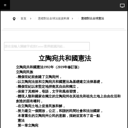
首頁
憲標對比全球法規資料庫
憲標對比全球憲法
立陶宛共和國憲法
立陶宛共和國憲法1992年（2019年修訂版）
立陶宛民族
–幾個世紀前創建了立陶宛州，
–以立陶宛法規和立陶宛共和國憲法為基礎建立法律基礎，
–幾個世紀以來堅定地捍衛其自由和獨立，
–保留了其精神，母語，文字和風俗習慣，
–體現人類和國家在獨立的立陶宛州在其祖先和祖先土地上自由生活和
創造的固有權利，
–在立陶宛土地上促進民族和解，
–努力建立一個開放，公正，和諧的民間社會和法治國家，
本著重生的立陶宛州公民的意願，採納並宣布了這一點
憲法
第一章立陶宛