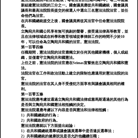
憲法法院應由9名法官組成，每名法官的任期均為9年。每三年應重
新組建憲法法院的三分之一。國會議員應從共和國總統，國會議員
議長和最高法院院長提交的候選人中選出三名憲法法院法官，並任
命他們為法官。
在共和國總統提交之後，國會議員將從其法官中任命憲法法院院
長。
立陶宛共和國公民享有無可挑剔的聲譽，接受過法律高等教育，並
且在法律領域或在科學和教育領域從事律師工作的時間不少於10
年，可以任命為立陶宛共和國的法官。憲法法院。
第一百零四條
任職期間，憲法法院的法官應獨立於任何其他國家機構，個人或組
織，並僅遵守立陶宛共和國憲法。
上任之前，憲法法院的法官應在Seimas宣誓效忠立陶宛共和國和憲
法。
法院法官在工作和政治活動上建立的限制也應適用於憲法法院的法
官。
憲法法院的法官在其人身不受侵犯方面享有與議會議員相同的權
利。
第一百零五條
憲法法院應考慮並通過立陶宛共和國法律或塞馬斯通過的其他行為
是否與立陶宛共和國憲法相抵觸的決定。
憲法法院還應考慮以下內容是否與憲法和法律相抵觸：
1）共和國總統的行為；
2）共和國政府的行為。
憲法法院應就以下方面提出結論：
1）在共和國總統選舉或議會議員選舉中是否違反選舉法；
2）共和國總統的健康狀況是否允許他繼續任職；