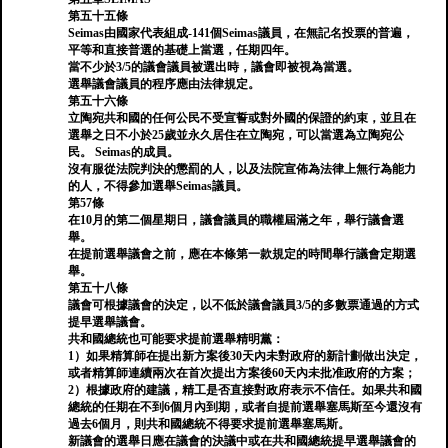
第五十五條
Seimas由國家代表組成-141個Seimas議員，在無記名投票的普遍，
平等和直接普選的基礎上當選，任期四年。
當不少於3/5的議會議員被選出時，議會即被視為當選。
選舉議會議員的程序應由法律規定。
第五十六條
立陶宛共和國的任何公民不受宣誓或對外國的保證的約束，並且在
選舉之日不小於25歲並永久居住在立陶宛，可以當選為立陶宛公
民。 Seimas的成員。
沒有服從法院判決的懲罰的人，以及法院宣佈為法律上無行為能力
的人，不得參加選舉Seimas議員。
第57條
在10月的第二個星期日，議會議員的職權屆滿之年，舉行議會選
舉。
在提前選舉議會之前，應在本條第一款規定的時間舉行議會定期選
舉。
第五十八條
議會可根據議會的決定，以不低於議會議員3/5的多數票通過的方式
提早選舉議會。
共和國總統也可能要求提前選舉精明黨：
1）如果精算師在提出新方案後30天內未對政府的新計劃做出決定，
或者精算師連續兩次在首次提出方案後60天內未批准政府的方案；
2）根據政府的建議，精工是否直接對政府表示不信任。如果共和國
總統的任期在不到6個月內到期，或者自提前選舉塞馬斯至今還沒有
過去6個月，則共和國總統不得要求提前選舉塞馬斯。
新議會的選舉日應在議會的決議中或在共和國總統提早選舉議會的