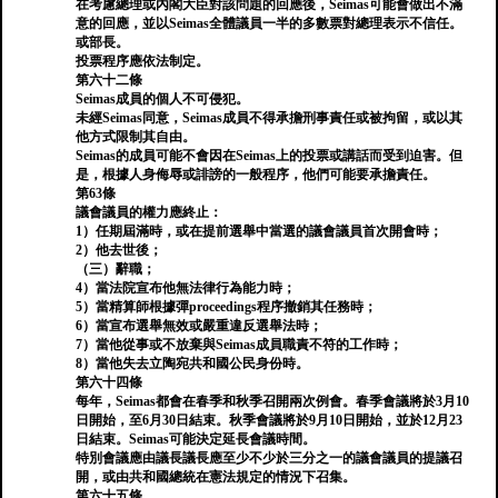
在考慮總理或內閣大臣對該問題的回應後，Seimas可能會做出不滿
意的回應，並以Seimas全體議員一半的多數票對總理表示不信任。
或部長。
投票程序應依法制定。
第六十二條
Seimas成員的個人不可侵犯。
未經Seimas同意，Seimas成員不得承擔刑事責任或被拘留，或以其
他方式限制其自由。
Seimas的成員可能不會因在Seimas上的投票或講話而受到迫害。但
是，根據人身侮辱或誹謗的一般程序，他們可能要承擔責任。
第63條
議會議員的權力應終止：
1）任期屆滿時，或在提前選舉中當選的議會議員首次開會時；
2）他去世後；
（三）辭職；
4）當法院宣布他無法律行為能力時；
5）當精算師根據彈proceedings程序撤銷其任務時；
6）當宣布選舉無效或嚴重違反選舉法時；
7）當他從事或不放棄與Seimas成員職責不符的工作時；
8）當他失去立陶宛共和國公民身份時。
第六十四條
每年，Seimas都會在春季和秋季召開兩次例會。春季會議將於3月10
日開始，至6月30日結束。秋季會議將於9月10日開始，並於12月23
日結束。Seimas可能決定延長會議時間。
特別會議應由議長議長應至少不少於三分之一的議會議員的提議召
開，或由共和國總統在憲法規定的情況下召集。
第六十五條