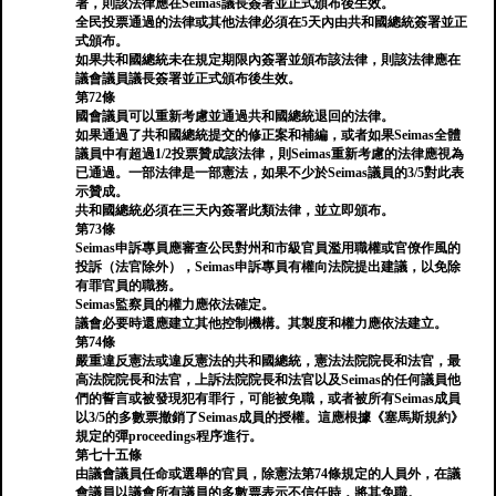
署，則該法律應在Seimas議長簽署並正式頒布後生效。
全民投票通過的法律或其他法律必須在5天內由共和國總統簽署並正
式頒布。
如果共和國總統未在規定期限內簽署並頒布該法律，則該法律應在
議會議員議長簽署並正式頒布後生效。
第72條
國會議員可以重新考慮並通過共和國總統退回的法律。
如果通過了共和國總統提交的修正案和補編，或者如果Seimas全體
議員中有超過1/2投票贊成該法律，則Seimas重新考慮的法律應視為
已通過。一部法律是一部憲法，如果不少於Seimas議員的3/5對此表
示贊成。
共和國總統必須在三天內簽署此類法律，並立即頒布。
第73條
Seimas申訴專員應審查公民對州和市級官員濫用職權或官僚作風的
投訴（法官除外），Seimas申訴專員有權向法院提出建議，以免除
有罪官員的職務。
Seimas監察員的權力應依法確定。
議會必要時還應建立其他控制機構。其製度和權力應依法建立。
第74條
嚴重違反憲法或違反憲法的共和國總統，憲法法院院長和法官，最
高法院院長和法官，上訴法院院長和法官以及Seimas的任何議員他
們的誓言或被發現犯有罪行，可能被免職，或者被所有Seimas成員
以3/5的多數票撤銷了Seimas成員的授權。這應根據《塞馬斯規約》
規定的彈proceedings程序進行。
第七十五條
由議會議員任命或選舉的官員，除憲法第74條規定的人員外，在議
會議員以議會所有議員的多數票表示不信任時，將其免職。