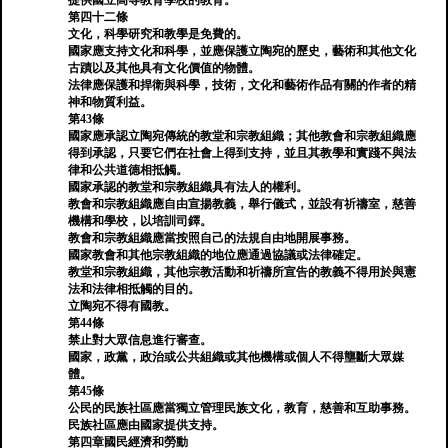
提供國立高等教育學校的教育。
第四十二條
文化，科學研究和教學是免費的。
國家應支持文化和科學，並應保護立陶宛的歷史，藝術和其他文化
古蹟以及其他具有文化價值的物體。
法律應保護和捍衛與科學，技術，文化和藝術作品有關的作者的精
神和物質利益。
第43條
國家應承認立陶宛傳統的教堂和宗教組織；其他教會和宗教組織應
得到承認，只要它們在社會上得到支持，並且其教學和實踐不與法
律和公共道德相抵觸。
國家承認的教堂和宗教組織具有法人的權利。
教會和宗教組織應自由宣揚教義，舉行儀式，並設有祈禱室，慈善
機構和學校，以培訓司鐸。
教會和宗教組織應當按照自己的法規自由地開展事務。
國家教會和其他宗教組織的地位應通過協議或法律確定。
教堂和宗教組織，其他宗教活動和祈禱所宣告的教義不得用於與憲
法和法律相抵觸的目的。
立陶宛不得有國教。
第44條
禁止對大眾信息進行審查。
國家，政黨，政治或公共組織或其他機構或個人不得壟斷大眾媒
體。
第45條
公民的民族社區應當獨立管理民族文化，教育，慈善和互助事務。
民族社區應由國家提供支持。
第四章國民經濟和勞動