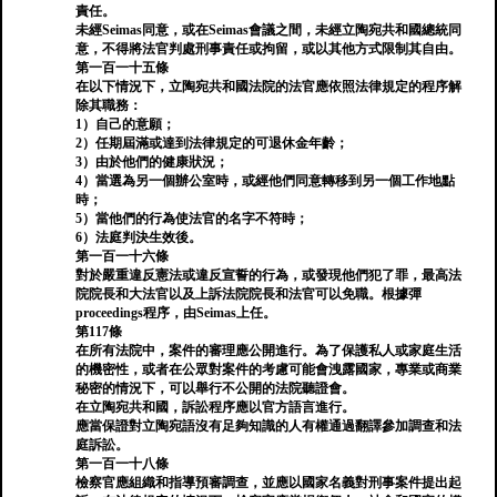
責任。
未經Seimas同意，或在Seimas會議之間，未經立陶宛共和國總統同
意，不得將法官判處刑事責任或拘留，或以其他方式限制其自由。
第一百一十五條
在以下情況下，立陶宛共和國法院的法官應依照法律規定的程序解
除其職務：
1）自己的意願；
2）任期屆滿或達到法律規定的可退休金年齡；
3）由於他們的健康狀況；
4）當選為另一個辦公室時，或經他們同意轉移到另一個工作地點
時；
5）當他們的行為使法官的名字不符時；
6）法庭判決生效後。
第一百一十六條
對於嚴重違反憲法或違反宣誓的行為，或發現他們犯了罪，最高法
院院長和大法官以及上訴法院院長和法官可以免職。根據彈
proceedings程序，由Seimas上任。
第117條
在所有法院中，案件的審理應公開進行。為了保護私人或家庭生活
的機密性，或者在公眾對案件的考慮可能會洩露國家，專業或商業
秘密的情況下，可以舉行不公開的法院聽證會。
在立陶宛共和國，訴訟程序應以官方語言進行。
應當保證對立陶宛語沒有足夠知識的人有權通過翻譯參加調查和法
庭訴訟。
第一百一十八條
檢察官應組織和指導預審調查，並應以國家名義對刑事案件提出起