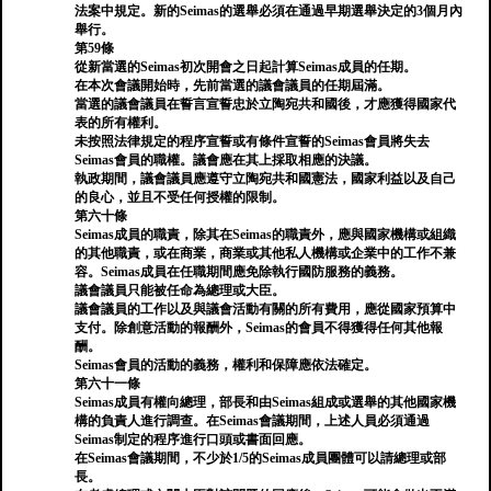
法案中規定。新的Seimas的選舉必須在通過早期選舉決定的3個月內
舉行。
第59條
從新當選的Seimas初次開會之日起計算Seimas成員的任期。
在本次會議開始時，先前當選的議會議員的任期屆滿。
當選的議會議員在誓言宣誓忠於立陶宛共和國後，才應獲得國家代
表的所有權利。
未按照法律規定的程序宣誓或有條件宣誓的Seimas會員將失去
Seimas會員的職權。議會應在其上採取相應的決議。
執政期間，議會議員應遵守立陶宛共和國憲法，國家利益以及自己
的良心，並且不受任何授權的限制。
第六十條
Seimas成員的職責，除其在Seimas的職責外，應與國家機構或組織
的其他職責，或在商業，商業或其他私人機構或企業中的工作不兼
容。Seimas成員在任職期間應免除執行國防服務的義務。
議會議員只能被任命為總理或大臣。
議會議員的工作以及與議會活動有關的所有費用，應從國家預算中
支付。除創意活動的報酬外，Seimas的會員不得獲得任何其他報
酬。
Seimas會員的活動的義務，權利和保障應依法確定。
第六十一條
Seimas成員有權向總理，部長和由Seimas組成或選舉的其他國家機
構的負責人進行調查。在Seimas會議期間，上述人員必須通過
Seimas制定的程序進行口頭或書面回應。
在Seimas會議期間，不少於1/5的Seimas成員團體可以請總理或部
長。