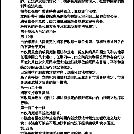
訴。在法律規定的情況下，檢察官應當捍衛個人，社會和國家的權
利和合法利益。
檢察官在履行職責時應保持獨立，並應遵守法律。
立陶宛共和國檢察院應為總檢察長辦公室和領土檢察官辦公室。
總檢察長同意後，由共和國總統任命並釋放總檢察長。
檢察官的任命和釋放程序及其地位應由法律規定。
第十章地方自治與治理
第119條
自治權應由法律規定的國家行政領土單位保障。該權利應通過各自
的市議會來實施。
市政委員會的成員應按照法律規定，從立陶宛共和國公民和其他常
任理事國公民中選出，任期四年，由立陶宛共和國公民和各自行政
單位的其他永久居民中選出這些行政單位的居民在普遍，平等和直
接投票的基礎上進行無記名投票。
自治機構的組織和活動程序，應當依照法律規定。
為了直接執行立陶宛共和國的法律以及政府和市議會的決定，市議
會應組成對之負責的執行機構。
第一百二十條
國家支持市政當局。
市政當局應在《憲法》和法律規定的權限範圍內自由且獨立地採取
行動。
第一百二十一條
市政府應起草並批准預算。
市議會有權在法律規定的範圍內並按照法律規定的程序建立地方
稅；市議會可以在不增加預算的情況下提供稅收和稅收優惠。
第122條
市議會有權就其權利受到侵犯向法院提出申請。