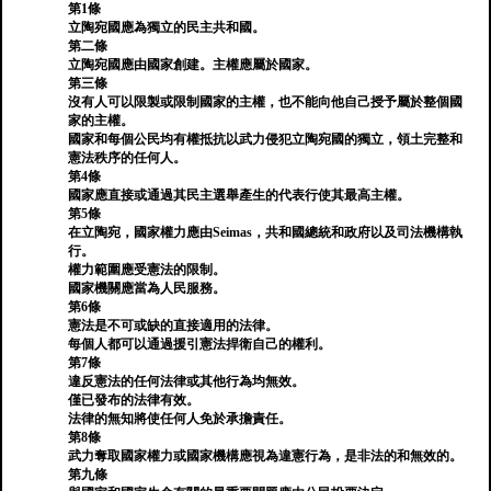
第1條
立陶宛國應為獨立的民主共和國。
第二條
立陶宛國應由國家創建。主權應屬於國家。
第三條
沒有人可以限製或限制國家的主權，也不能向他自己授予屬於整個國
家的主權。
國家和每個公民均有權抵抗以武力侵犯立陶宛國的獨立，領土完整和
憲法秩序的任何人。
第4條
國家應直接或通過其民主選舉產生的代表行使其最高主權。
第5條
在立陶宛，國家權力應由Seimas，共和國總統和政府以及司法機構執
行。
權力範圍應受憲法的限制。
國家機關應當為人民服務。
第6條
憲法是不可或缺的直接適用的法律。
每個人都可以通過援引憲法捍衛自己的權利。
第7條
違反憲法的任何法律或其他行為均無效。
僅已發布的法律有效。
法律的無知將使任何人免於承擔責任。
第8條
武力奪取國家權力或國家機構應視為違憲行為，是非法的和無效的。
第九條