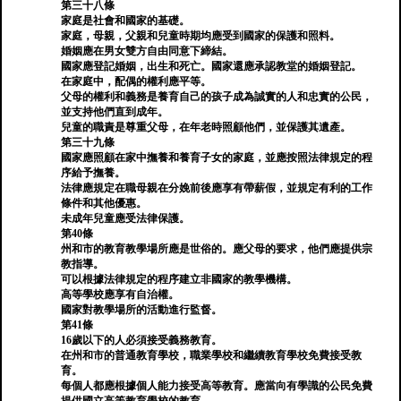
第三十八條
家庭是社會和國家的基礎。
家庭，母親，父親和兒童時期均應受到國家的保護和照料。
婚姻應在男女雙方自由同意下締結。
國家應登記婚姻，出生和死亡。國家還應承認教堂的婚姻登記。
在家庭中，配偶的權利應平等。
父母的權利和義務是養育自己的孩子成為誠實的人和忠實的公民，
並支持他們直到成年。
兒童的職責是尊重父母，在年老時照顧他們，並保護其遺產。
第三十九條
國家應照顧在家中撫養和養育子女的家庭，並應按照法律規定的程
序給予撫養。
法律應規定在職母親在分娩前後應享有帶薪假，並規定有利的工作
條件和其他優惠。
未成年兒童應受法律保護。
第40條
州和市的教育教學場所應是世俗的。應父母的要求，他們應提供宗
教指導。
可以根據法律規定的程序建立非國家的教學機構。
高等學校應享有自治權。
國家對教學場所的活動進行監督。
第41條
16歲以下的人必須接受義務教育。
在州和市的普通教育學校，職業學校和繼續教育學校免費接受教
育。
每個人都應根據個人能力接受高等教育。應當向有學識的公民免費