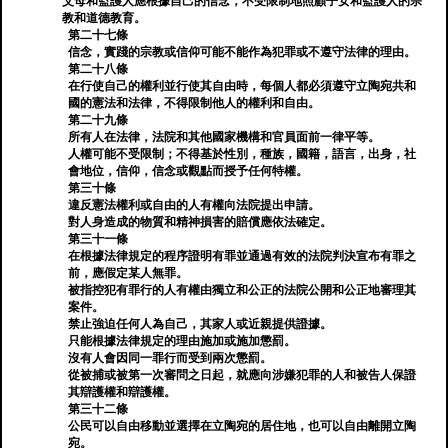
父母和監護人應根據自己的信念，不受限制地照顧子女和監護人的宗
教和道德教育。
第二十七條
信念，實踐的宗教或信仰可能不能作為犯罪或不遵守法律的理由。
第二十八條
在行使自己的權利並行使其自由時，每個人都必須遵守立陶宛共和
國的憲法和法律，不得限制他人的權利和自由。
第二十九條
所有人在法律，法院和其他國家機構和官員面前一律平等。
人權可能不受限制；不得基於性別，種族，國籍，語言，出身，社
會地位，信仰，信念或觀點而授予任何特權。
第三十條
違反憲法權利或自由的人有權向法院提出申請。
對人身造成的物質和精神損害的賠償應依法確定。
第三十一條
在根據法律規定的程序證明有罪並通過有效的法院判決宣布有罪之
前，應假定某人無罪。
被指控犯有罪行的人有權由獨立和公正的法院公開和公正地審理其
案件。
禁止強迫任何人為自己，其家人或近親提供證據。
只能根據法律規定的理由施加或施加懲罰。
沒有人會因同一罪行而受到兩次懲罰。
從被捕或被第一次審問之日起，就應向涉嫌犯罪的人和被告人保證
其辯護權和辯護權。
第三十二條
公民可以自由移動並選擇在立陶宛的居住地，也可以自由離開立陶
宛。