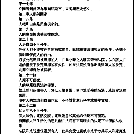
第十七條
立陶宛州首府為維爾紐斯市，立陶宛歷史悠久。
第二章人類與國家
第十八條
人權和自由是與生俱來的。
第十九條
人的生命權應受法律保護。
第二十條
人身自由不可侵犯。
任何人都不得被任意逮捕或拘留。除非根據法律規定的程序，否則不
得剝奪任何人的自由。
必須公然逮捕被逮捕的人，在48小時之內將其帶到法院，以在該人在
場的情況下決定逮捕的有效性。如果法院沒有作出拘留該人的決定，
則應立即釋放被捕者。
第二十一條
人應不可侵犯。
人的尊嚴應受法律保護。
禁止酷刑或傷害人，降低人格尊嚴，使他遭受殘酷待遇，或規定這種
懲罰。
沒有人的知識和自由同意，不得對其進行科學或醫學實驗。
第二十二條
私人生活不可侵犯。
個人通信，電話交談，電報消息和其他通信應不可侵犯。
有關個人私生活的信息只能在法院有正當理由的決定下並僅依法收
集。
法院和法院應保護所有人，使其免受任意或非法干涉其私人和家庭生