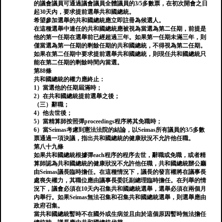
的議會議員可通過議會議員全體議員的3/5多數票，在初次開會之日
起30天內，要求提前選舉共和國總統。
希望參加選舉的共和國總統應立即註冊為候選人。
在這種選舉中連任的共和國總統應被視為當選為第二任期，前提是
他的第一任期在選舉前已經超過三年。如果第一任期未滿三年，則
僅當選為第一任期的剩餘任期的共和國總統，不得視為第二任期。
如果在第二任期中要求提前選舉共和國總統，則現任共和國總統只
能在第二任期的剩餘時間內當選。
第88條
共和國總統的權力應終止：
1）當選他的任期屆滿時；
2）在共和國總統提前選舉之後；
（三）辭職；
4）他去世後；
5）當精算師按照彈proceedings程序將其免職時；
6）當Seimas考慮到憲法法院的結論，以Seimas所有議員的3/5多數
票通過一項決議，指出共和國總統的健康狀況不允許他任職。
第八十九條
如果共和國總統根據彈each程序的程序去世，辭職或免職，或者精
算師認為共和國總統的健康狀況不允許他任職，共和國總統辦公廳
由Seimas議長臨時擔任。在這種情況下，議長的發言權將在議事長
處喪失權力，其職位應由議事長委託副總理臨時擔任。在列舉的情
況下，議會必須在10天內召集共和國總統選舉，選舉必須在兩個月
內舉行。如果Seimas無法召集和召集共和國總統選舉，則選舉應由
政府召集。
當共和國總統暫時不在國外或生病並且由於這個原因暫時無法擔任