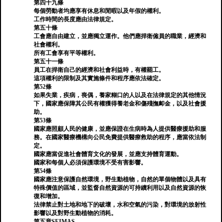
第四十九條
每個勞動者均應享有休息和閒暇以及年假的權利。
工作時間的長度應由法律規定。
第五十條
工會應自由建立，並應獨立運作。他們應捍衛僱員的職業，經濟和
社會權利。
所有工會享有平等權利。
第五十一條
員工在捍衛自己的經濟和社會利益時，有權罷工。
這項權利的限制及其實施條件和程序應依法確定。
第52條
如果失業，疾病，喪偶，養家糊口的人以及在法律規定的其他情況
下，國家應保障其公民有權獲得養老金和傷殘撫卹金，以及社會援
助。
第53條
國家應照顧人民的健康，並應保證在生病時為人提供醫療援助和服
務。在國家醫療機構向公民免費提供醫療救助的程序，應當依法制
定。
國家應當促進社會體育文化的發展，並應支持體育運動。
國家和每個人必須保護環境不受有害影響。
第54條
國家應注意保護自然環境，野生動植物，自然的單個物體以及具有
特殊價值的區域，並監督自然資源的可持續利用以及自然資源的恢
復和增加。
法律禁止對土地和地下的破壞，水和空氣的污染，對環境的放射性
影響以及對野生動植物的消耗。
第五章SEIMAS