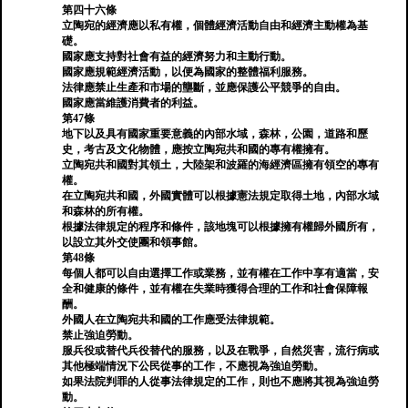
第四十六條
立陶宛的經濟應以私有權，個體經濟活動自由和經濟主動權為基
礎。
國家應支持對社會有益的經濟努力和主動行動。
國家應規範經濟活動，以便為國家的整體福利服務。
法律應禁止生產和市場的壟斷，並應保護公平競爭的自由。
國家應當維護消費者的利益。
第47條
地下以及具有國家重要意義的內部水域，森林，公園，道路和歷
史，考古及文化物體，應按立陶宛共和國的專有權擁有。
立陶宛共和國對其領土，大陸架和波羅的海經濟區擁有領空的專有
權。
在立陶宛共和國，外國實體可以根據憲法規定取得土地，內部水域
和森林的所有權。
根據法律規定的程序和條件，該地塊可以根據擁有權歸外國所有，
以設立其外交使團和領事館。
第48條
每個人都可以自由選擇工作或業務，並有權在工作中享有適當，安
全和健康的條件，並有權在失業時獲得合理的工作和社會保障報
酬。
外國人在立陶宛共和國的工作應受法律規範。
禁止強迫勞動。
服兵役或替代兵役替代的服務，以及在戰爭，自然災害，流行病或
其他極端情況下公民從事的工作，不應視為強迫勞動。
如果法院判罪的人從事法律規定的工作，則也不應將其視為強迫勞
動。