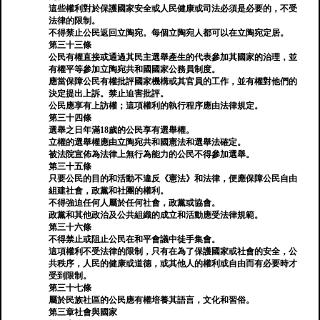
這些權利對於保護國家安全或人民健康或司法必須是必要的，不受
法律的限制。
不得禁止公民返回立陶宛。每個立陶宛人都可以在立陶宛定居。
第三十三條
公民有權直接或通過其民主選舉產生的代表參加其國家的治理，並
有權平等參加立陶宛共和國國家公務員制度。
應當保障公民有權批評國家機構或其官員的工作，並有權對他們的
決定提出上訴。禁止迫害批評。
公民應享有上訪權；這項權利的執行程序應由法律規定。
第三十四條
選舉之日年滿18歲的公民享有選舉權。
立權的選舉權應由立陶宛共和國憲法和選舉法確定。
被法院宣佈為法律上無行為能力的公民不得參加選舉。
第三十五條
只要公民的目的和活動不違反《憲法》和法律，便應保障公民自由
組建社會，政黨和社團的權利。
不得強迫任何人屬於任何社會，政黨或協會。
政黨和其他政治及公共組織的成立和活動應受法律規範。
第三十六條
不得禁止或阻止公民在和平會議中徒手集會。
這項權利不受法律的限制，只有在為了保護國家或社會的安全，公
共秩序，人民的健康或道德，或其他人的權利或自由而有必要時才
受到限制。
第三十七條
屬於民族社區的公民應有權培養其語言，文化和習俗。
第三章社會與國家