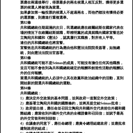
票應在兩週後舉行，得票最多的兩名候選人相互反對。獲得更多選
票的候選人將被視為當選。
如果參加第一輪投票的候選人不超過兩名，而他們都沒有獲得必要
的選票數，則應進行重複選舉。
第82條
共和國總統任期屆滿的次日，民選總統應在維爾紐斯在國家代表在
場的情況下在維爾紐斯就​​職，即精明黨的成員就職向國家宣誓忠於
立陶宛共和國和《憲法》，認真履行其職務，對所有人平等。
連任的共和國總統也將宣誓。
宣誓效忠共和國總統的行為應由他和憲法法院院長簽署，如無總
統，則由憲法法院法官簽署。
第83條
共和國總統可能不是Seimas的成員，可能沒有擔任任何其他職務，
並且可能不會收到為共和國總統確定的報酬和創造性活動的報酬以
外的任何報酬。
當選共和國總統的人必須中止其在政黨和政治組織中的活動，直到
開始新的競選共和國總統的運動。
第84條
共和國總統：
1）應決定外交政策的基本問題，並與政府一道製定外交政策；
2）應簽署立陶宛共和國的國際條約，並將其提交給Seimas批准；
3）政府提出後，應任命並召回立陶宛共和國外交代表前往外國和國
際組織；應當收到外國外交代表的全權證書和召回信；並賦予最高
的外交官銜和特別頭銜；
4）在議會的同意下，應任命總理；應責令總理組建政府；並應批准
建制政府的組成；