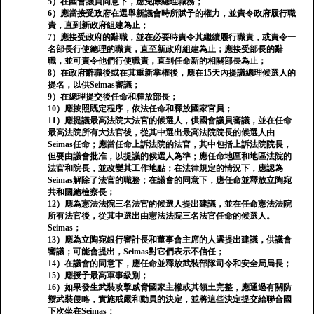
5）在國會議員同意下，應免除總理職務；
6）應當接受政府在選舉新議會時所賦予的權力，並責令政府履行職
責，直到新政府組建為止；
7）應接受政府的辭職，並在必要時責令其繼續履行職責，或責令一
名部長行使總理的職責，直至新政府組建為止；應接受部長的辭
職，並可責令他們行使職責，直到任命新的相關部長為止；
8）在政府辭職後或在其重新掌權後，應在15天內提議總理候選人的
提名，以供Seimas審議；
9）在總理提交後任命和釋放部長；
10）應按照既定程序，依法任命和釋放國家官員；
11）應提議最高法院大法官的候選人，供國會議員審議，並在任命
最高法院所有大法官後，從其中選出最高法院院長的候選人由
Seimas任命；應當任命上訴法院的法官，其中包括上訴法院院長，
但要由議會批准，以提議的候選人為準；應任命地區和地區法院的
法官和院長，並改變其工作地點；在法律規定的情況下，應認為
Seimas解除了法官的職務；在議會的同意下，應任命並釋放立陶宛
共和國總檢察長；
12）應為憲法法院三名法官的候選人提出建議，並在任命憲法法院
所有法官後，從其中選出由憲法法院三名法官任命的候選人。
Seimas；
13）應為立陶宛銀行審計長和董事會主席的人選提出建議，供議會
審議；可能會提出，Seimas對它們表示不信任；
14）在議會的同意下，應任命並釋放武裝部隊司令和安全局局長；
15）應授予最高軍事級別；
16）如果發生武裝攻擊威脅國家主權或其領土完整，應通過有關防
禦武裝侵略，實施戒嚴和動員的決定，並將這些決定提交給聯合國
下次坐在Seimas；