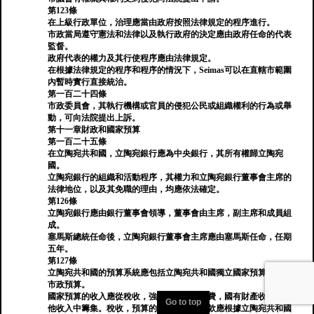
第123條
在上級行政單位，治理應當由政府按照法律規定的程序進行。
市政當局遵守憲法和法律以及執行政府的決定應由政府任命的代表
監督。
政府代表的權力及其行使程序應由法律規定。
在根據法律規定的程序和程序的情況下，Seimas可以在直轄市範圍
內暫時實行直接統治。
第一百二十四條
市政委員會，其執行機構或官員的侵犯公民或組織權利的行為或舉
動，可向法院提出上訴。
第十一章財政和國家預算
第一百二十五條
在立陶宛共和國，立陶宛銀行應為中央銀行，其所有權歸立陶宛
國。
立陶宛銀行的組織和活動程序，其權力和立陶宛銀行董事會主席的
法律地位，以及其免職的理由，均應依法確定。
第126條
立陶宛銀行應由銀行董事會領導，董事會由主席，副主席和成員組
成。
塞馬斯總統任命後，立陶宛銀行董事會主席應由塞馬斯任命，任期
五年。
第127條
立陶宛共和國的預算系統應包括立陶宛共和國獨立國家預算和獨立
市政預算。
國家預算的收入應從稅收，強制性支付，徵費，國有財產收入和其
Go to top
他收入中籌集。稅收，預算的其他款項和徵款應根據立陶宛共和國