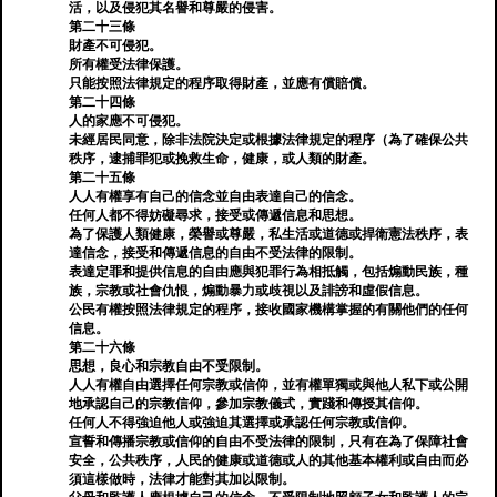
活，以及侵犯其名譽和尊嚴的侵害。
第二十三條
財產不可侵犯。
所有權受法律保護。
只能按照法律規定的程序取得財產，並應有償賠償。
第二十四條
人的家應不可侵犯。
未經居民同意，除非法院決定或根據法律規定的程序（為了確保公共
秩序，逮捕罪犯或挽救生命，健康，或人類的財產。
第二十五條
人人有權享有自己的信念並自由表達自己的信念。
任何人都不得妨礙尋求，接受或傳遞信息和思想。
為了保護人類健康，榮譽或尊嚴，私生活或道德或捍衛憲法秩序，表
達信念，接受和傳遞信息的自由不受法律的限制。
表達定罪和提供信息的自由應與犯罪行為相抵觸，包括煽動民族，種
族，宗教或社會仇恨，煽動暴力或歧視以及誹謗和虛假信息。
公民有權按照法律規定的程序，接收國家機構掌握的有關他們的任何
信息。
第二十六條
思想，良心和宗教自由不受限制。
人人有權自由選擇任何宗教或信仰，並有權單獨或與他人私下或公開
地承認自己的宗教信仰，參加宗教儀式，實踐和傳授其信仰。
任何人不得強迫他人或強迫其選擇或承認任何宗教或信仰。
宣誓和傳播宗教或信仰的自由不受法律的限制，只有在為了保障社會
安全，公共秩序，人民的健康或道德或人的其他基本權利或自由而必
須這樣做時，法律才能對其加以限制。