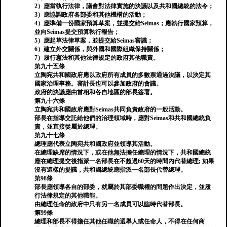
2）應當執行法律，議會對法律實施的決議以及共和國總統的法令；
3）應協調政府各部委和其他機構的活動；
4）應準備一份國家預算草案，並提交給Seimas；應執行國家預算，
並向Seimas提交預算執行報告；
5）應起草法律草案，並提交給Seimas審議；
6）建立外交關係，與外國和國際組織保持關係；
7）履行憲法和其他法律規定的政府其他職責。
第九十五條
立陶宛共和國政府應以政府所有成員的多數票通過決議，以決定其
國家治理事務。審計長也可以參加政府的會議。
政府的決議應由首相和各自地區的部長簽署。
第九十六條
立陶宛共和國政府應對Seimas共同負責政府的一般活動。
部長在指導交託給他們的治理領域時，應對Seimas和共和國總統負
責，並直接從屬於總理。
第九十七條
總理應代表立陶宛共和國政府並領導其活動。
在總理缺席的情況下，或在他無法擔任總理的情況下，共和國總統
應在總理提交後指派一名部長在不超過60天的時間內代替總理; 如果
沒有這樣的提議，共和國總統應指派一名部長代替總理。
第98條
部長應領導各自的部委，就屬於其部委職權的問題作出決定，並履
行法律規定的其他職能。
由總理任命的政府中只有另一名成員可以臨時代替部長。
第99條
總理和部長不得擔任其他任職的選舉人或任命人，不得在任何商