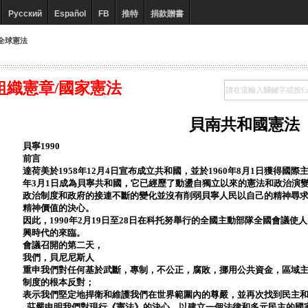
Русский
Español
FB
推特
捐款贈書
全球憲法
組織憲章/國家憲法
貝南共和國憲法
貝寧1990
前言
達荷美於1958年12月4日宣布成立共和國，並於1960年8月1日獲得國際主權
年3月1日成為貝寧共和國，它已經歷了動盪自獨立以來的憲法和政治演
政治制度和政府的接連不斷的變化並沒有削弱貝寧人民以自己的精神尋
精神價值的決心。
因此，1990年2月19日至28日在科托努舉行的全國主動部隊全國會議
興時代的來臨。
會議召開的第二天，
我們，貝尼尼斯人
重申我們對任何基於武斷，專制，不公正，腐敗，挪用公共資金，區域
制度的根本反對；
表示我們堅定地捍衛和維護我們在世界範圍內的尊嚴，並再次找到民主
莊嚴申明我們對現行《憲法》的決心，以建立一個法律和多元民主的國