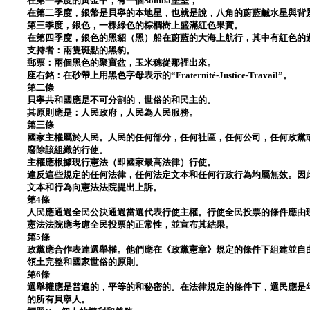
在第一季度的黃金中，有一個Somba堡壘；
在第二季度，銀幣是貝寧的本地星，也就是說，八角的蔚藍鹹水星與背
第三季度，銀色，一棵綠色的棕櫚樹上盛滿紅色果實。
在第四季度，銀色的黑貂（黑）船在蔚藍的大海上航行，其中有紅色的
支持者：兩隻斑點的黑豹。
郵票：兩個黑色的聚寶盆，玉米穗從那裡出來。
座右銘：在砂帶上用黑色字母表示的“Fraternité-Justice-Travail”。
第二條
貝寧共和國應是不可分割的，世俗的和民主的。
其原則應是：人民政府，人民為人民服務。
第三條
國家主權屬於人民。人民的任何部分，任何社區，任何公司，任何政黨
廢除該組織的行使。
主權應根據現行憲法（即國家最高法律）行使。
違反這些規定的任何法律，任何法定文本和任何行政行為均屬無效。因
文本和行為向憲法法院提出上訴。
第4條
人民應通過全民公決通過當選代表行使主權。行使全民投票的條件應由
憲法法院應考慮全民投票的正常性，並宣布其結果。
第5條
政黨應合作表達選舉權。他們應在《政黨憲章》規定的條件下組建並自
領土完整和國家世俗的原則。
第6條
選舉權應是普遍的，平等的和秘密的。在法律規定的條件下，選民應是年
的所有貝寧人。