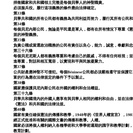
捍衛國家和共和國領土完整是每個貝寧人的神聖職責。
必須服兵役。履行這項義務的條件應由法律確定。
第33條
貝寧共和國的所有公民都有義務為共同利益而努力，履行其所有公民
第34條
每個貝尼內斯公民，無論是平民還是軍人，都有在所有情況下尊重《
規的神聖義務。
第35條
負責公職或當選政治職務的公民有責任以良心，能力，誠意，奉獻和
第三十六條
每個貝尼尼斯人都有義務尊重和考慮自己的親戚，不得有任何歧視；
進尊重，對話和相互寬容，以實現和平與民族凝聚力。
第37條
公共財產應神聖不可侵犯。每個Béninese公民都必須嚴格遵守並保
富的行為應在法律規定的條件下予以製止。
第38條
國家應保護貝尼內斯公民在外國的權利和合法權益。
第三十九條
貝寧共和國境內的外國人應享有與貝寧人相同的權利和自由，並在法
《憲法》和共和國的法律法規。
第40條
國家有責任確保憲法的傳播和教學，1948年的《世界人權宣言》，19
經正式批准和有關的國際文書的傳播和教導。人權。
國家必須將個人權利納入各種學術和大學學術週期的識字和教學計劃
教育計劃。