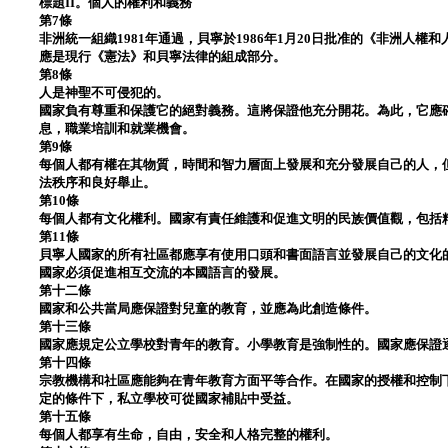
標題II。個人的權利和義務
第7條
非洲統一組織1981年通過，貝寧於1986年1月20日批准的《非洲人
應是現行《憲法》和貝寧法律的組成部分。
第8條
人是神聖不可侵犯的。
國家負有尊重和保護它的絕對義務。這將保證他充分開花。為此，它應
息，職業培訓和就業機會。
第9條
每個人都有權在其物質，時間和智力層面上發展和充分發展自己的人，
法秩序和良好舉止。
第10條
每個人都有文化權利。國家有責任維護和促進文明的民族價值觀，包括
第11條
貝寧人國家的所有社區都應享有使用口頭和書面語言並發展自己的文化
國家必須促進相互交流的本國語言的發展。
第十二條
國家和公共當局應保證對兒童的教育，並應為此創造條件。
第十三條
國家應規定公立學校對青年的教育。小學教育是強制性的。國家應保證
第十四條
宗教機構和社區應能夠在青年教育方面平等合作。在國家的授權和控制
定的條件下，私立學校可從國家補貼中受益。
第十五條
每個人都享有生命，自由，安全和人格完整的權利。