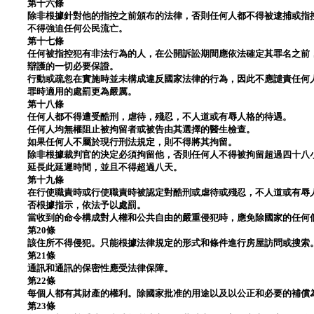
第十六條
除非根據針對他的指控之前頒布的法律，否則任何人都不得被逮捕或指
不得強迫任何公民流亡。
第十七條
任何被指控犯有非法行為的人，在公開訴訟期間應依法確定其罪名之前
辯護的一切必要保證。
行動或疏忽在實施時並未構成違反國家法律的行為，因此不應譴責任何
罪時適用的處罰更為嚴厲。
第十八條
任何人都不得遭受酷刑，虐待，殘忍，不人道或有辱人格的待遇。
任何人均無權阻止被拘留者或被告由其選擇的醫生檢查。
如果任何人不屬於現行刑法規定，則不得將其拘留。
除非根據裁判官的決定必須拘留他，否則任何人不得被拘留超過四十八
延長此延遲時間，並且不得超過八天。
第十九條
在行使職責時或行使職責時被認定對酷刑或虐待或殘忍，不人道或有辱
否根據指示，依法予以處罰。
當收到的命令構成對人權和公共自由的嚴重侵犯時，應免除國家的任何
第20條
該住所不得侵犯。只能根據法律規定的形式和條件進行房屋訪問或搜索
第21條
通訊和通訊的保密性應受法律保障。
第22條
每個人都有其財產的權利。除國家批准的用途以及以公正和必要的補償
第23條