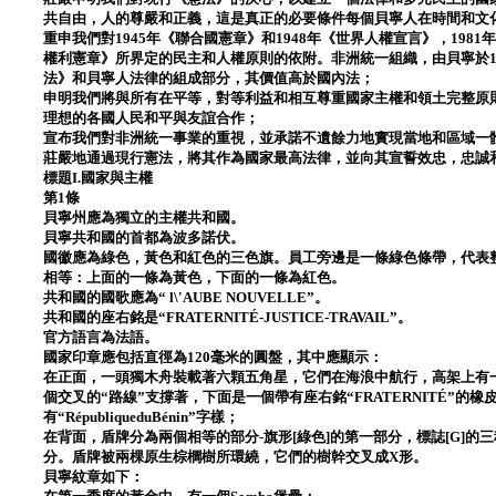
共自由，人的尊嚴和正義，這是真正的必要條件每個貝寧人在時間和文
重申我們對1945年《聯合國憲章》和1948年《世界人權宣言》，19
權利憲章》所界定的民主和人權原則的依附。非洲統一組織，由貝寧於19
法》和貝寧人法律的組成部分，其價值高於國內法；
申明我們將與所有在平等，對等利益和相互尊重國家主權和領土完整原
理想的各國人民和平與友誼合作；
宣布我們對非洲統一事業的重視，並承諾不遺餘力地實現當地和區域一
莊嚴地通過現行憲法，將其作為國家最高法律，並向其宣誓效忠，忠誠
標題I.國家與主權
第1條
貝寧州應為獨立的主權共和國。
貝寧共和國的首都為波多諾伏。
國徽應為綠色，黃色和紅色的三色旗。員工旁邊是一條綠色條帶，代表
相等：上面的一條為黃色，下面的一條為紅色。
共和國的國歌應為“ l\'AUBE NOUVELLE”。
共和國的座右銘是“FRATERNITÉ-JUSTICE-TRAVAIL”。
官方語言為法語。
國家印章應包括直徑為120毫米的圓盤，其中應顯示：
在正面，一頭獨木舟裝載著六顆五角星，它們在海浪中航行，高架上有
個交叉的“路線”支撐著，下面是一個帶有座右銘“FRATERNITÉ”的橡皮泥-
有“RépubliqueduBénin”字樣；
在背面，盾牌分為兩個相等的部分-旗形[綠色]的第一部分，標誌[G]的三種
分。盾牌被兩棵原生棕櫚樹所環繞，它們的樹幹交叉成X形。
貝寧紋章如下：