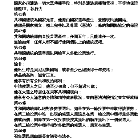
國家必須通過一切大眾傳播手段，特別是通過廣播和電視，平等地保
標題III。執行力
第41條
共和國總統為國家元首。他應由國家選舉產生，並體現民族團結。
他應是國家獨立，領土完整以及尊重《憲法》，條約和國際協定的保
第42條
共和國總統應由直接普選產生，任期五年，只能連任一次。
無論如何，任何人都不能行使兩個以上的總統授權。
第43條
共和國總統的選舉應以兩輪單人多數投票進行。
第44條
除非：
他出生時是貝尼尼斯國籍，或者至少已經獲得十年資格；
他品德高尚，誠實正直。
他享有所有公民和政治權利；
申請候選人之日，他至少40歲，但不超過70歲；
他在大選之時居住在貝寧共和國境內；
他享有令人滿意的身體和精神健康狀況，並由憲法法院指定並宣誓就
第45條
共和國總統應以絕對多數票選出。如果在第一輪投票中未取得該票數
在第二輪投票中唯一出現的候選人應該是在第一輪投票中獲得最多票
個或兩個，則應在第一次投票後按其提出的順序提出下一個候選人。
在第二輪投票中獲得相對多數票的候選人，應宣布當選。
第46條
召集選民應由部長會議發布法令。