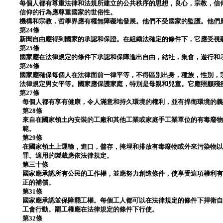
每個人都有尊重法律和法規所建立的公共秩序的思想，良心，宗教，信
信仰的行為應尊重國家的世俗性。
機構和宗教，哲學界應有權無障礙地發展。他們不受國家的監護。他們
第24條
新聞自由應得到國家的承認和保證。在組織法確定的條件下，它應受視
第25條
國家應在法律規定的條件下承認和保障進出自由，結社，集會，遊行和
第26條
國家應確保每個人在法律面前一律平等，不得區別出身，種族，性別，
法律規定男女平等。國家應保護家庭，特別是母親和兒童。它應照顧殘
第27條
每個人都有享有健康，令人滿意和持久環境的權利，並有捍衛環境的
第28條
來自在國家領土內安裝的工廠和其他工業或家庭手工業單位的有毒廢
範。
第29條
在國家領土上運輸，進口，儲存，掩埋和排放有毒廢物或外來污染物
罪。適用的製裁應依法律規定。
第三十條
國家應承認所有公民的工作權，並應努力創造條件，使享受這項權利
正的補償。
第31條
國家應承認並保障罷工權。每個工人都可以在法律規定的條件下捍衛
工會行動。罷工權應在法律規定的條件下行使。
第32條