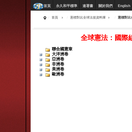
永久和平標準
連署書
關於我們
English
首頁
首頁
憲標對比全球法規資料庫
憲標對比
全球憲法：國際
聯合國憲章
大洋洲卷
亞洲卷
非洲卷
美洲卷
歐洲卷