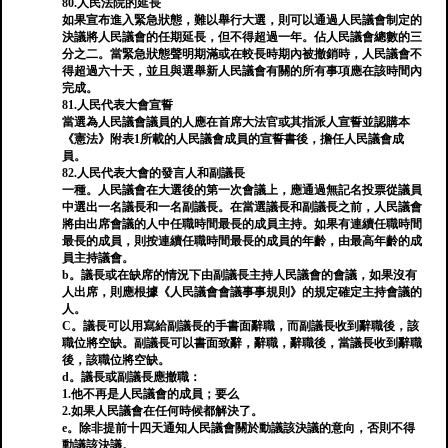
80.人民法院的延長
如果宣布進入緊急狀態，難以舉行大選，則可以通過人民議會制定的
決議將人民議會的任期延長，但不得超過一年。佔人民議會總數的三
分之二。當緊急狀態聲明期滿或在較長時期內被撤銷時，人民議會不
得超過六十天，並且與選舉新人民議會有關的所有事項應在該時間內
完成。
81.人民代表大會宣誓
當選為人民議會議員的人應在首席大法官或其指派人宣誓並認購本
《憲法》附表1所載的人民議會成員的宣誓書後，擔任人民議會成
員。
82.人民代表大會的發言人和副議長
一種。人民議會在大選後的第一次會議上，應通過無記名投票從議員
中選出一名議長和一名副議長。在當選議長和副議長之前，人民議會
將由出席會議的人中任職時間最長的成員主持。如果有連續任職時間
最長的成員，則按連續任職時間最長的成員的年齡，由最高年齡的成
員主持議會。
b。議長或在缺席的情況下由副議長主持人民議會的會議，如果沒有
人出席，則應根據《人民議會會議事事規則》的規定確定主持會議的
人。
C。議長可以用寫給副議長的手書面辭職，而副議長收到辭職後，該
職位將空缺。副議長可以書面致辭，辭職，辭職後，當議長收到辭職
後，該職位將空缺。
d。議長或副議長應撤職：
1.他不再是人民議會的成員；要么
2.如果人民議會在任何時候都解決了。
e。除非提前十四天通知人民議會關於動議該決議的意向，否則不得
動議該決議。