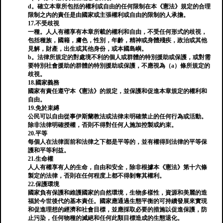
d。確立本章所包括的權利或自由的任何限制在本《憲法》規定的合理
限制之內的責任是由國家或主張權利或自由的限制的人承擔。
17.不受歧視
一種。人人有權享有本章所載的權利和自由，不受任何形式的歧視，
包括種族，國籍，膚色，性別，年齡，精神或身體殘疾，政治或其他
見解，財產，出生或其他身份，或本國島嶼。
b。法律所規定的對處境不利的個人或群體的特別援助或保護，或對需
要特別社會援助的群體的特別援助或保護，不應視為（a）條所規定的
歧視。
18.國家義務
國家有責任遵守本《憲法》的規定，並保護和促進本章規定的權利和
自由。
19.免於束縛
公民可以自由從事伊斯蘭教法或法律未明確禁止的任何行為或活動。
除非法律明確授權，否則不得對任何人施加控製或約束。
20.平等
每個人在法律面前和法律之下都是平等的，並有權得到法律的平等保
護和平等利益。
21.生命權
人人有權享有人的生命，自由和安全，除非根據本《憲法》第十六條
製定的法律，否則在任何程度上都不得剝奪其權利。
22.保護環境
國家負有保護和維護國家的自然環境，生物多樣性，資源和美麗的造
福於今世後代的基本責任。國家應通過生態平衡的可持續發展來實現
和促進理想的經濟和社會目標，並應採取必要的措施以促進保護，防
止污染，任何物種的滅絕和任何此類目標造成的生態退化。