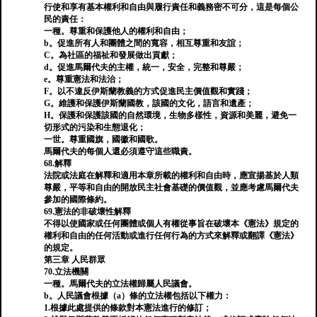
行使和享有基本權利和自由與履行責任和義務密不可分，這是每個公
民的責任：
一種。尊重和保護他人的權利和自由；
b。促進所有人和團體之間的寬容，相互尊重和友誼；
C。為社區的福祉和發展做出貢獻；
d。促進馬爾代夫的主權，統一，安全，完整和尊嚴；
e。尊重憲法和法治；
F。以不違反伊斯蘭教義的方式促進民主價值觀和實踐；
G。維護和保護伊斯蘭國教，該國的文化，語言和遺產；
H。保護和保護該國的自然環境，生物多樣性，資源和美麗，避免一
切形式的污染和生態退化；
一世。尊重國旗，國徽和國歌。
馬爾代夫的每個人還必須遵守這些職責。
68.解釋
法院或法庭在解釋和適用本章所載的權利和自由時，應宣揚基於人類
尊嚴，平等和自由的開放民主社會基礎的價值觀，並應考慮馬爾代夫
參加的國際條約。
69.憲法的非破壞性解釋
不得以使國家或任何團體或個人有權從事旨在破壞本《憲法》規定的
權利和自由的任何活動或進行任何行為的方式來解釋或翻譯《憲法》
的規定。
第三章 人民群眾
70.立法機關
一種。馬爾代夫的立法權歸屬人民議會。
b。人民議會根據（a）條的立法權包括以下權力：
1.根據此處提供的條款對本憲法進行的修訂；