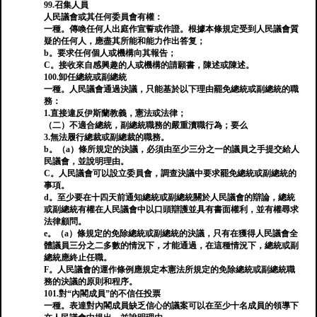
99.召集人員
人民議會或其任何委員會有權：
一種。傳喚任何人出庭作宣誓或作證。根據本條規定受到人民議會質
疑的任何人，應盡其所能和能力作出答复；
b。要求任何個人或機構向其報告；
C。接收來自感興趣的人或機構的請願書，陳述或陳述。
100.卸任總統或副總統
一種。人民議會通過決議，只能基於以下理由罷免總統或副總統的職
務：
1.直接違反伊斯蘭教義，憲法或法律；
（二）不適合總統，副總統職務的嚴重瀆職行為；要么
3.無法履行總裁或副總裁的職務。
b。（a）條所規定的決議，必須由至少三分之一的議員之手提交給人
民議會，並說明理由。
C。人民議會可以設立委員會，調查決議中要求罷免總統或副總統的
事項。
d。至少要在十四天前通知總統或副總統關於人民議會的辯論，總統
或副總統有權在人民議會中以口頭辯護並具有書面權利，並有權尋求
法律顧問。
e。（a）條規定的免除總統或副總統的決議，只有在獲得人民議會全
體議員三分之二多數的情況下，才能通過，在這種情況下，總統或副
總統應終止任職。
F。人民議會的運作條例應規定本憲法所規定的免除總統或副總統職
務的決議的原則和程序。
101.對“內閣成員”的不信任投票
一種。表達對內閣成員缺乏信心的議案可以在至少十名成員的領導下