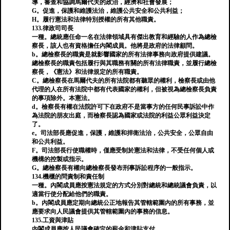
導，審查和協調馬爾代夫的政治，經濟和社會發展；
G。促進，保護和維護法治，維護公共安全和公共利益；
H。履行憲法和法律特別授權的所有其他職責。
133.律政司司長
一種。總統應任命一名在法律領域具有傑出教育和經驗的人作為總檢
察長，該人也有資格擔任內閣成員。他將是政府的法律顧問。
b。總檢察長的職責是就影響國家的所有法律事務向政府提供建議。
總檢察長的職責包括履行與其職務有關的所有法律職責，並履行總檢
察長，《憲法》和法律規定的所有職責。
C。總檢察長在馬爾代夫的所有法院都有聽眾的權利，檢察長或由他
代理的人在所有法院中都有代表國家的權利，但被視為總檢察長負責
的事項除外。本憲法。
d。檢察長有權在法院許可下在政府不是當事方的任何民事訴訟中作
為法院的朋友出庭，而檢察長認為國家或法院的利益公眾利益決定
了。
e。司法部長應促進，保護，維護和捍衛法治，公共安全，公眾自由
和公共利益。
F。司法部長行使職權時，僅應受制於憲法和法律，不受任何個人或
機構的控製或指示。
G。總檢察長有權向總檢察長發布刑事訴訟程序的一般指示。
134.機櫃的問責制和責任制
一種。內閣成員應按憲法規定的方式分別對總統和總統議會負責，以
適當行使分配給他們的職責。
b。內閣成員應定期向總統公正地報告其管轄範圍內的所有事務，並
應要求向人民議會提供其管轄範圍內的事務的信息。
135.工資與津貼
內閣成員應按人民議會確定的薪金和津貼支付。