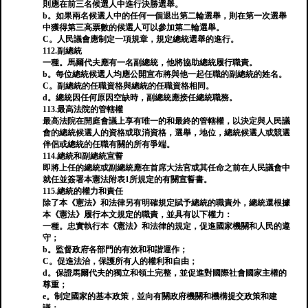
則應在前三名候選人中進行決勝選舉。
b。如果兩名候選人中的任何一個退出第二輪選舉，則在第一次選舉
中獲得第三高票數的候選人可以參加第二輪選舉。
C。人民議會應制定一項規章，規定總統選舉的進行。
112.副總統
一種。馬爾代夫應有一名副總統，他將協助總統履行職責。
b。每位總統候選人均應公開宣布將與他一起任職的副總統的姓名。
C。副總統的任職資格與總統的任職資格相同。
d。總統因任何原因空缺時，副總統應接任總統職務。
113.最高法院的管轄權
最高法院在開庭會議上享有唯一的和最終的管轄權，以決定與人民議
會的總統候選人的資格或取消資格，選舉，地位，總統候選人或競選
伴侶或總統的任職有關的所有爭端。
114.總統和副總統宣誓
即將上任的總統或副總統應在首席大法官或其任命之前在人民議會中
就任並簽署本憲法附表1所規定的有關宣誓書。
115.總統的權力和責任
除了本《憲法》和法律另有明確規定賦予總統的職責外，總統還根據
本《憲法》履行本文規定的職責，並具有以下權力：
一種。忠實執行本《憲法》和法律的規定，促進國家機關和人民的遵
守；
b。監督政府各部門的有效和和諧運作；
C。促進法治，保護所有人的權利和自由；
d。保證馬爾代夫的獨立和領土完整，並促進對國際社會國家主權的
尊重；
e。制定國家的基本政策，並向有關政府機關和機構提交政策和建