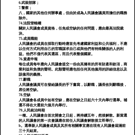
6.武裝部隊；
7.警察；
八，國家的其他任何辦事處，但由於成為人民議會議員而擔任的職務
除外。
74.法院管轄權
關於人民議會成員資格，任免或空缺的任何問題，應由最高法院裁
決。
75.成員職能
人民議會的成員在採取行動時應首先考慮國家利益和公共福利，不應
以任何方式利用自己的官職謀求自己或與他們有特殊關係的人的利
益。他們不僅代表其選區，而且代表整個國家。
76.資產申報
每位成員每年應向人民議會提交一份由其擁有的所有財產和款項，商
業利益和負債的聲明。此類聲明應包括任何其他僱用的詳細信息以及
該僱用的義務。
77.辭職
人民議會議員可在發給議長的手下書寫，以辭職，議長收到辭職後，
席位將空缺。
78.空缺
人民議會各成員中如有空缺，應在空缺之日起六十天內舉行選舉。補
選不得在大選前六個月內舉行。
79.人民統治時期
一種。人民議會自首次開會之日起，將持續五年，然後解散。新當選
的人民議會的第一次會議應在前任人民議會解散後立即舉行。
b。選舉新人民議會成員及其所有相關事宜應在現有人民議會屆滿前
三十天結束。