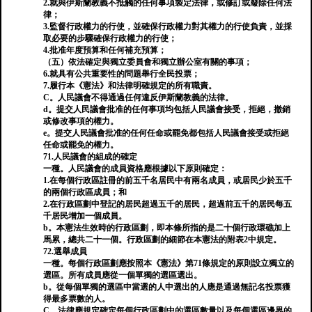
2.就與伊斯蘭教義不抵觸的任何事項製定法律，或修訂或廢除任何法
律；
3.監督行政權力的行使，並確保行政權力對其權力的行使負責，並採
取必要的步驟確保行政權力的行使；
4.批准年度預算和任何補充預算；
（五）依法確定與獨立委員會和獨立辦公室有關的事項；
6.就具有公共重要性的問題舉行全民投票；
7.履行本《憲法》和法律明確規定的所有職責。
C。人民議會不得通過任何違反伊斯蘭教義的法律。
d。提交人民議會批准的任何事項均包括人民議會接受，拒絕，撤銷
或修改事項的權力。
e。提交人民議會批准的任何任命或罷免都包括人民議會接受或拒絕
任命或罷免的權力。
71.人民議會的組成的確定
一種。人民議會的成員資格應根據以下原則確定：
1.在每個行政區註冊的前五千名居民中有兩名成員，或居民少於五千
的兩個行政區成員；和
2.在行政區劃中登記的居民超過五千的居民，超過前五千的居民每五
千居民增加一個成員。
b。本憲法生效時的行政區劃，即本條所指的是二十個行政環礁加上
馬累，總共二十一個。行政區劃的細節在本憲法的附表2中規定。
72.選舉成員
一種。每個行政區劃應按照本《憲法》第71條規定的原則設立獨立的
選區。所有成員應從一個單獨的選區選出。
b。從每個單獨的選區中當選的人中選出的人應是通過無記名投票獲
得最多票數的人。
C。法律應規定確定每個行政區劃中的選區數量以及每個選區邊界的