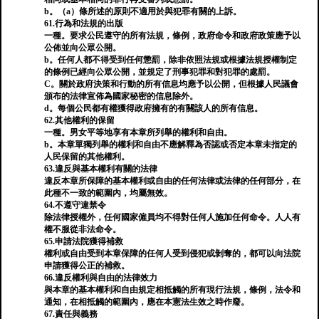
b。（a）條所述的原則不適用於與犯罪有關的上訴。
61.行為和法規的出版
一種。要求公民遵守的所有法規，條例，政府命令和政府政策應予以
公佈並向公眾公開。
b。任何人都不得受到任何懲罰，除非依照法規或根據法規授權制定
的條例已經向公眾公開，並規定了刑事犯罪和對犯罪的處罰。
C。關於政府決策和行動的所有信息均應予以公開，但根據人民議會
頒布的法律宣佈為國家秘密的信息除外。
d。每個公民都有權獲得政府擁有的有關該人的所有信息。
62.其他權利的保留
一種。男女平等地享有本章所列舉的權利和自由。
b。本章單獨列舉的權利和自由不應解釋為否認或否定本章未指定的
人民保留的其他權利。
63.違反與基本權利有關的法律
違反本章所保障的基本權利或自由的任何法律或法律的任何部分，在
此種不一致的範圍內，均屬無效。
64.不遵守違禁令
除法律授權外，任何國家僱員均不得對任何人施加任何命令。人人有
權不服從非法命令。
65.申請法院獲得補救
權利或自由受到本章保障的任何人受到侵犯或剝奪的，都可以向法院
申請獲得公正的補救。
66.違反權利與自由的法律效力
與本章的基本權利和自由規定相抵觸的所有現行法規，條例，法令和
通知，在相抵觸的範圍內，應在本憲法生效之時作廢。
67.責任與義務