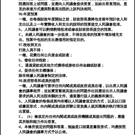
院應回答上述問題，並應向人民議會提供答复，並給出答复理由。意
見的表達方式應與對最高法院的上訴判決相同。
96.年度預算
一種。在每個財政年度開始之前，財政部長應將包含當年預計收入和
支出以及上一年實際收入和支出的說明的預算提交人民議會批准。
b。人民議會可以酌情酌情批准或修改財政部長提交的預算。
C。未經人民議會的進一步批准，不得在批准的預算中增加補充支
出。預算中包括的支出應僅用於指定目的。
97.稅收與支出
行政人員不得：
一種。花費任何公共資金或財產；
b。徵收任何稅款；
C。通過貸款或其他方式獲得或接收任何金錢或財產；
d。提供任何主權擔保；
除非根據人民議會制定的法律。
98.政府部長和成員的提問
一種。人民議會可要求任何內閣成員或政府成員在場，以出席人民議
會的議事程序，並如實宣誓就其提出的問題作出回應並出示人民議會
要求的與人民法院有關的文件。適當履行該人的義務和責任。
b。人民議會的每個成員均有權以人民議會規定的方式，以及以口頭
或書面形式，向內閣成員或政府辦公室負責人就其職責的執行情況提
出質疑。
C。（b）條規定向任何內閣成員或政府機關成員提出問題的，應盡
其所能和能力作出答复。
d。本條所規定的問題和答案，無論是口頭還是書面形式，均應按照
人民議會的議事方式予以公佈。