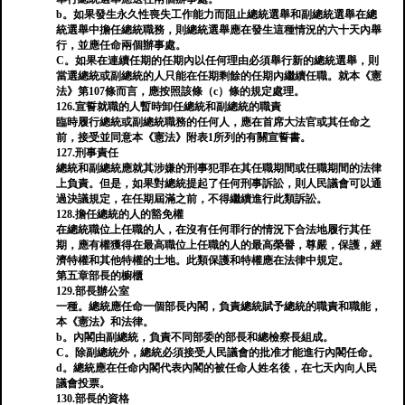
b。如果發生永久性喪失工作能力而阻止總統選舉和副總統選舉在總
統選舉中擔任總統職務，則總統選舉應在發生這種情況的六十天內舉
行，並應任命兩個辦事處。
C。如果在連續任期的任期內以任何理由必須舉行新的總統選舉，則
當選總統或副總統的人只能在任期剩餘的任期內繼續任職。就本《憲
法》第107條而言，應按照該條（c）條的規定處理。
126.宣誓就職的人暫時卸任總統和副總統的職責
臨時履行總統或副總統職務的任何人，應在首席大法官或其任命之
前，接受並同意本《憲法》附表1所列的有關宣誓書。
127.刑事責任
總統和副總統應就其涉嫌的刑事犯罪在其任職期間或任職期間的法律
上負責。但是，如果對總統提起了任何刑事訴訟，則人民議會可以通
過決議規定，在任期屆滿之前，不得繼續進行此類訴訟。
128.擔任總統的人的豁免權
在總統職位上任職的人，在沒有任何罪行的情況下合法地履行其任
期，應有權獲得在最高職位上任職的人的最高榮譽，尊嚴，保護，經
濟特權和其他特權的土地。此類保護和特權應在法律中規定。
第五章部長的櫥櫃
129.部長辦公室
一種。總統應任命一個部長內閣，負責總統賦予總統的職責和職能，
本《憲法》和法律。
b。內閣由副總統，負責不同部委的部長和總檢察長組成。
C。除副總統外，總統必須接受人民議會的批准才能進行內閣任命。
d。總統應在任命內閣代表內閣的被任命人姓名後，在七天內向人民
議會投票。
130.部長的資格