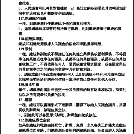
會批准。
b。人民議會可以將其對根據第（a）條設立的各部委及其管轄區域所
擁有的這種意見和觀點提供給總統。
117.副總統的職責
一種。副總統應行使總統賦予他的職責和權力。
b。如果總統缺席或暫時無法履行職務，則副總統應履行總統的職
責。
118.薪酬與津貼
總統和副總統應根據人民議會的薪金和津貼獲得報酬。
119.限制
一種。總統和副總統不得擔任任何其他公共職務或營利職務，不得從
事任何業務或從事任何職業，或從事任何其他職業，或從事任何其他
創收性工作，不得僱用任何人，購買或租賃屬於國家，或在國家與任
何其他當事方之間的任何交易中具有財務利益。
b。總統或由他任命或僱用的任何人以及副總統不得利用其職務或因
其職務而委託給他的任何信息不當地使自己或任何其他人受益。
120.資產申報
每年，總裁應向審計長提交一份其所擁有的所有財產和款項，商業利
益以及所有資產和負債的說明。
121.辭職
一種。總統可以書面形式下達辭職，辭職下放給人民議會議長，當議
長收到辭職時，該職位將空缺。
b。副總統可以書面形式辭職，辭職後由總統接任。
122.副總統職位空缺
如果副總統的職位由於死亡，辭職，免職，永久喪失工作能力或繼任
總統職位而空缺，則總統應任命新的副總統任職。任命須經人民議會