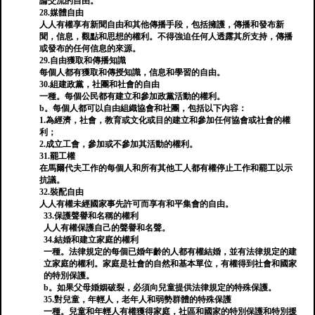
論交流的自由。
28.媒體自由
人人有權享有新聞自由和其他傳播手段，包括擁護，傳播和發布新
聞，信息，觀點和思想的權利。不得強迫任何人透露其所支持，傳播
或發布的任何信息的來源。
29.自由獲取和傳播知識
每個人都有獲取和傳授知識，信息和學習的自由。
30.組建政黨，社團和社會的自由
一種。每個公民都有建立和參加政黨活動的權利。
b。每個人都可以自由組織協會和社團，包括以下內容：
1.為經濟，社會，教育或文化或目的建立和參加任何協會或社會的權
利；
2.成立工會，參加或不參加其活動的權利。
31.罷工權
在馬爾代夫工作的每個人和所有其他工人都有權停止工作和罷工以示
抗議。
32.裝配自由
人人有權未經國家事先許可而享有和平集會的自由。
33.保護聲譽和名稱的權利
人人有權保護自己的聲譽和名聲。
34.結婚和建立家庭的權利
一種。法律規定的每個已婚年齡的人都有權結婚，並有法律規定的建
立家庭的權利。家庭是社會的自然和基本單位，有權得到社會和國家
的特別保護。
b。如果父母婚姻破裂，必須向兒童提供法律規定的特殊保護。
35.對兒童，年輕人，老年人和弱勢群體的特殊保護
一種。兒童和年輕人有權獲得家庭，社區和國家的特別保護和特別援