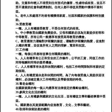
助。兒童和年輕人不得受到任何形式的傷害，性虐待或歧視，並且不
受不適當的社會和經濟剝削。任何人都不得從其勞動中獲得不當利
益。
b。老年人和處境不利者有權獲得家庭，社區和國家的保護和特別援
助。
36.受教育權
一種。人人有權接受教育，不受任何形式的歧視。
b。中小學教育由國家免費提供。父母和國家必須為兒童提供初等和
中等教育。所有公民一般應享有接受高等教育的機會。
C。教育應努力灌輸對伊斯蘭的服從，灌輸對伊斯蘭的熱愛，促進對
人權的尊重，並促進所有人之間的理解，寬容和友誼。
37.工作權
一種。每個公民都有從事任何職業的權利。
b。人人有權享有公正和安全的工作條件，公平的工資，同值工作的
同等報酬和同等的晉昇機會。
C。人人有權享有休息和休閒的權利，包括工作時間限制和有薪的定
期假期。
d。人人有權度過休息和休閒的時間。為了向每個受僱人員提供這項
權利，必須確定最大工作時間以及帶薪假期的時長。
38.養老金權利
在國家就業的每一個人均應享有法律規定的養卹金權利。
39.參與文化生活的權利
一種。人人有權參與國家的文化生活，並有權從文學和藝術事業中受
益。
b。國家應在其資源範圍內促進教育，文化，文學和藝術。
40.取得和保留財產的權利