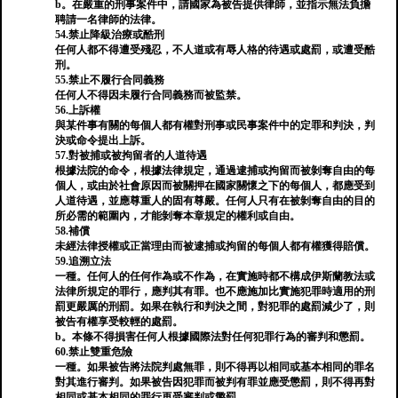
b。在嚴重的刑事案件中，請國家為被告提供律師，並指示無法負擔
聘請一名律師的法律。
54.禁止降級治療或酷刑
任何人都不得遭受殘忍，不人道或有辱人格的待遇或處罰，或遭受酷
刑。
55.禁止不履行合同義務
任何人不得因未履行合同義務而被監禁。
56.上訴權
與某件事有關的每個人都有權對刑事或民事案件中的定罪和判決，判
決或命令提出上訴。
57.對被捕或被拘留者的人道待遇
根據法院的命令，根據法律規定，通過逮捕或拘留而被剝奪自由的每
個人，或由於社會原因而被關押在國家關懷之下的每個人，都應受到
人道待遇，並應尊重人的固有尊嚴。任何人只有在被剝奪自由的目的
所必需的範圍內，才能剝奪本章規定的權利或自由。
58.補償
未經法律授權或正當理由而被逮捕或拘留的每個人都有權獲得賠償。
59.追溯立法
一種。任何人的任何作為或不作為，在實施時都不構成伊斯蘭教法或
法律所規定的罪行，應判其有罪。也不應施加比實施犯罪時適用的刑
罰更嚴厲的刑罰。如果在執行和判決之間，對犯罪的處罰減少了，則
被告有權享受較輕的處罰。
b。本條不得損害任何人根據國際法對任何犯罪行為的審判和懲罰。
60.禁止雙重危險
一種。如果被告將法院判處無罪，則不得再以相同或基本相同的罪名
對其進行審判。如果被告因犯罪而被判有罪並應受懲罰，則不得再對
相同或基本相同的罪行再受審判或懲罰。