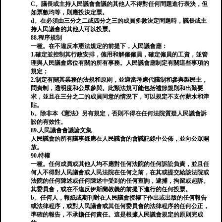
C。議長或主持人民議會會議的其他人不得對任何問題進行表決，但
如票數均等，則應投決定票。
d。在必須由三分之二或四分之三的成員多數決定問題時，議長或主
持人民議會的其他人可以投票。
88.程序規制
一種。在不違反本憲法規定的前提下，人民議會應：
1.確定並控制其行政安排，僱用和解僱僱員，確定​​僱員的工資，並管
理與人民議會席位有關的所有事務。人民議會應制定有關這些事項的
規定；
2.制定有關其業務的法規和原則，並適當考慮代議制和參與製民主，
問責制，透明度和公眾參與。此類法規可能包括禮節規則和出勤要
求，並且在三分之二的成員同意的情況下，可以規定不支付薪水和津
貼。
b。除非本《憲法》另有規定，否則不得在任何法院質疑人民議會訴
訟的有效性。
89.人民議會會議論文集
人民議會的所有議事錄應在人民議會的會議記錄中公佈，並向公眾開
放。
90.特權
一種。任何成員或其他人均不應對任何法院的任何訴訟負責，並且任
何人不得對人民議會或人民法院在任何之前，在其或提交給該法院或
法院的任何陳述或任何陳述中受到的任何查詢，逮捕，拘留或起訴。
其委員會，或在不違反伊斯蘭教義的前提下進行的任何投票。
b。任何人，報紙或期刊對在人民議會授權下作出或出版的任何報告
或法律程序，或對人民議會或其任何委員會的法律程序的任何公正，
準確的報告，不承擔任何責任。這是根據人民議會規定的原則完成