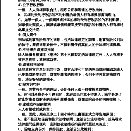
的理由另有特別命令。所有公開宣布的判決或命令應向公眾公開。
43.公平行政行動
一種。人人有權採取合法，程序公正和迅速的行政措施。
b。其權利受到行政訴訟不利影響的每個人都有權獲得書面理由。
C。如果一個人，一個團體或社區的權利受到行政訴訟的不利影響，
則每個此類個人，團體或每個可能直接受到該訴訟影響的人都有權將
此事提交法院。
44.個人責任
刑法或刑事訴訟程序的適用，包括法律規定的調查，刑事訴訟和判決
的執行，應僅適用於被告，不得影響任何其他人的合法權利或義務。
45.不得擅自逮捕或拘留
除人民議會根據本《憲法》第十六條製定的法律規定外，人人有權不
被任意拘留，逮捕或監禁。
46.逮捕和拘留權
除非逮捕官注意到犯罪行為，或有合理和可能的理由或證據認為該人
已犯罪或將要犯罪，或在犯罪者的授權下，否則不得將其逮捕或拘
留。法院簽發的逮捕令。
47.搜索與扣押
一種。除非有合理的原因，否則任何人都不得被搜查或扣押。
b。住宅財產應是不可侵犯的，未經居民同意不得進入，除非是為了
防止對生命或財產的直接和嚴重傷害，或在法院命令的明確授權下。
48.逮捕或拘留的權利
人人有權被捕或拘留：
一種。因此，應在至少二十四小時內以書面形式立即告知原因；
b。毫不拖延地保留和指示法律顧問，並被告知這項權利，並為尋求
法律顧問提供便利，直到他被逮捕或拘留的問題結束為止；
C。除建立身份外，保持沉默，並被告知此權利；