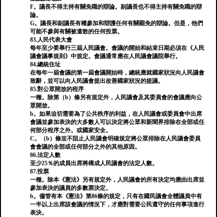
F。議長不得主持有關免職的辯論。副議長也不得主持有關免職的辯
論。
G。議長和副議長有權參加和辯護任何有關罷免的辯論。但是，他們
可能不參與有關被遣散的任何投票。
83.人民代表大會
每年至少要舉行三屆人民議會。會議的開始和結束日期必須在《人民
議會議事規則》中規定。會議通常應在人民議會議院舉行。
84.總統住址
在每年一屆會議的第一屆會議開始時，總統應就國家狀況向人民議會
致辭，並可以向人民議會提出改善國家狀況的提議。
85.對公眾開放的程序
一種。除第（b）條另有規定外，人民議會及其委員會的會議應向公
眾開放。
b。如果迫切需要為了公共秩序的利益，在人民議會或委員會中出席
會議並參加表決的大多數人可以決定將公眾和新聞界排除在全部或任
何部分程序之外。或國家安全。
C。（b）條並不阻止人民議會明確規定將公眾排除在人民議會委員
會會議的全部或任何部分之外的其他原因。
86.法定人數
至少25％的成員出席將構成人民議會的法定人數。
87.投票
一種。除本《憲法》另有規定外，人民議會的所有決定均應由出席並
參加表決的議員的多數票決定。
b。儘管有本《憲法》第86條的規定，只有在國民議會全體議員中有
一半以上出席該會議的情況下，才應對需要公民遵守的任何事項進行
表決。