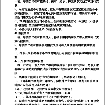
一種。每個公民都有權獲得，擁有，繼承，轉讓或以其他方式進行交
易。
b。私有財產是不可侵犯的，並且只有在法律明文規定並經法院命令
授權的情況下，國家才能為公共利益強制取得財產。在所有案件中，
法院均應支付公平和適當的賠償。
C。本條的任何規定均不得阻止任何法律授權法院下令沒收（不提供
任何賠償）非法獲得或擁有的財產或敵方財產。
d。不得沒收人的財產來代替任何犯罪。
41.遷徙自由
一種。每個公民都有自由進入，停留和離開馬爾代夫以及在馬爾代夫
旅行的自由。
b。每個公民都有權移居馬爾代夫任何有人居住的島嶼並在其中居
住。
C。每個公民都應有平等的機會從其已定居的任何島嶼獲得權利和利
益。
42.公平和透明的聽證會
一種。在確定一個人的公民權利和義務或任何刑事指控時，每個人都
有權在合理時間內由依法設立的獨立法院或法庭進行公正和公開的聽
證。
b。馬爾代夫的所有司法程序均應公正，透明和公正地進行。
C。任何事項的審判應公開進行，但根據民主準則，審判長可將公眾
排除在全部或部分審判之外：
1.為了公共道德，公共秩序或國家安全的利益；
2.出於少年或犯罪受害人的利益的需要；要么
（三）在其他可能損害司法公正的特殊情況下。
d。法院的所有判決或命令均應公開宣告，除非法院出於（c）條規定