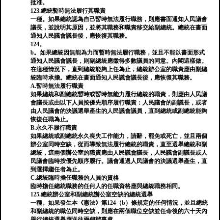
批准。
123.總統暫時無法履行其職責
一種。如果總統認為自己暫時無法履行職務，則應書面通知人民議會
議長，並說明其原因，並將其職務和職責移交給副總統。總統在書面
通知人民議會議長後，應恢復其職務。
124。
b。如果總統因無能為力而暫時無法履行職務，並且不能以書面形式
通知人民議會議長，則副總統應徵得多數議員的同意。內閣這樣做。
在這種情況下，直到總統能夠上任為止，總統辦公室的職責應由副總
統臨時承擔。總統在書面通知人民議會議長後，應恢復其職務。
A.暫時無法履行職責
如果總統和副總統暫時或暫時無能力履行總統的職責，則應由人民議
會議長或由以下人員按優先順序履行職責：人民議會的副議長，或者
由人民議會的決議選舉產生的人民議會議員，直到總統或副總統能夠
恢復任職為止。
B.永久不履行職責
如果總統或副總統永久喪失工作能力，請辭，罷免或死亡，並且兩個
辦公室同時空缺，從而導致無法履行總統的職責，直至選舉總統和副
總統，這兩個辦公室的職責應由人民議會議長，人民議會副議長或人
民議會臨時按優先順序履行。議會通過人民議會的決議選舉產生，直
到選擇繼任者為止。
C.總統臨時擔任職務的人員的資格
臨時擔任總統職務的任何人的任職資格應與總統職務相同。
125.總統辦公室和副總統辦公室空缺的總統選舉
一種。如果發生本《憲法》第124（b）條規定的任何情況，並且總統
和副總統的職位同時空缺，則應在兩個職位空缺並任命後的六十天內
舉行總統選舉應送往兩個辦事處。