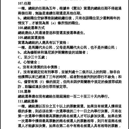
107.任期
一種。總統的任期為五年，根據本《憲法》當選的總統任期不得超過
兩個任期，無論是連續任期還是其他任期。
b。總統職位空缺導致副總統繼任後，只有在該職位至少還剩兩年的
情況下，才被視為第（a）條所指的職位。
108.總統選舉方式
總統應由人民通過普选和普選直接選舉產生。
109.總統當選資格
當選為總統的人應具有以下資格：
一種。是馬爾代夫公民，父母是馬爾代夫公民，也不是外國公民；
b。成為穆斯林和遜尼派伊斯蘭教徒的追隨者；
C。至少三十五歲；
d。心智健全；
e。沒有未清償的法令債務；
F。沒有被裁定犯有刑事罪，並被判處十二個月以上的刑期，除非自
他獲釋以來已經過了三年的時間，或者對他被判刑的罪行不赦免；和
G。儘管有第（f）條的規定，但尚未因伊斯蘭教中規定的偷渡罪或欺
詐，欺騙或違反信任罪而被定罪。
110.選舉
總統選舉應在現有總統任期屆滿前一百二十至三十天內舉行。
111.總統選舉
一種。總統應以百分之五十以上的票數當選。如果沒有候選人獲得這
樣的多數，則必須在第一次選舉後的二十一日之內舉行決賽。只有在
第一次選舉中獲得最高票數的兩名候選人才可以參加決選。如果在第
一次選舉中獲得最高票數的兩名候選人的票數相等，則只有這兩名候
選人才能參加決賽。如果在第二名中有兩名候選人具有相等的票數，