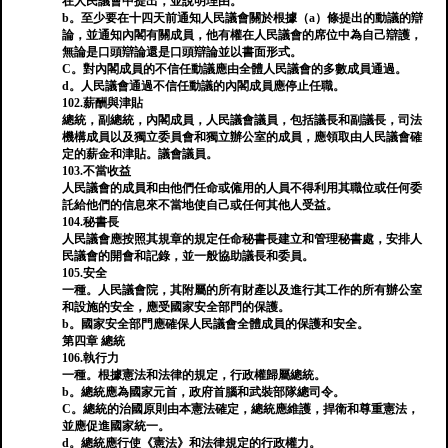
在人民議會中提出，並說明理由。
b。至少要在十四天前通知人民議會關於根據（a）條提出的動議的辯
論，並通知內閣有關成員，他有權在人民議會的席位中為自己辯護，
無論是口頭辯論還是口頭辯論並以書面形式。
C。對內閣成員的不信任動議應由全體人民議會的多數成員通過。
d。人民議會通過不信任動議的內閣成員應停止任職。
102.薪酬與津貼
總統，副總統，內閣成員，人民議會議員，包括議長和副議長，司法
機構成員以及獨立委員會和獨立辦公室的成員，應領取由人民議會確
定的薪金和津貼。議會議員。
103.不當收益
人民議會的成員和由他們任命或僱用的人員不得利用其職位或任何委
託給他們的信息來不當地使自己或任何其他人受益。
104.秘書長
人民議會應按照其規章的規定任命秘書長建立和管理秘書處，安排人
民議會的開會和記錄，並一般協助議長和委員。
105.安全
一種。人民議會院，其附屬的所有財產以及進行其工作的所有辦公室
和設施的安全，應受國家安全部門的保護。
b。國家安全部門應確保人民議會全體成員的保護和安全。
第四章 總統
106.執行力
一種。根據憲法和法律的規定，行政權歸屬總統。
b。總統應為國家元首，政府首腦和武裝部隊總司令。
C。總統的治國原則由本憲法確定，總統應維護，捍衛和尊重憲法，
並應促進國家統一。
d。總統應行使《憲法》和法律規定的行政權力。