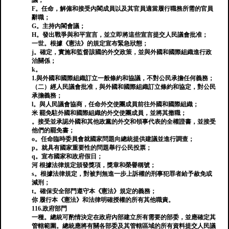
議；
F。任命，解僱和接受內閣成員以及其官員適當履行職務所需的官員
辭職；
G。主持內閣會議；
H。發出戰爭與和平宣言，並立即將這些宣言提交人民議會批准；
一世。根據《憲法》的規定宣布緊急狀態；
j。確定，實施和監督該國的外交政策，並與外國和國際組織進行政
治關係；
k。
1.與外國和國際組織訂立一般條約和協議，不對公民承擔任何義務；
（二）經人民議會批准，與外國和國際組織訂立條約和協定，對公民
承擔義務；
l。與人民議會協商，任命外交使團成員前往外國和國際組織；
米 罷免駐外國和國際組織的外交使團成員，並將其撤職；
。接受並承認外國和其他政黨的外交和領事代表的全權證書，並接受
他們的罷免書；
o。任命臨時委員會就國家問題向總統提供建議並進行調查；
p。就具有國家重要性的問題舉行公民投票；
q。宣布國家和政府假日；
河 根據法律規定頒發獎項，獎章和榮譽稱號；
s。根據法律規定，對被判無進一步上訴權的刑事犯罪者給予赦免或
減刑；
t。確保安全部門遵守本《憲法》規定的義務；
你 履行本《憲法》和法律明確授權的所有其他職責。
116.政府部門
一種。總統可酌情決定在政府內部建立所有需要的部委，並應確定其
管轄範圍。總統應將有關各部委及其管轄區域的所有資料提交人民議