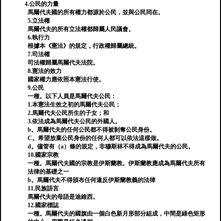
4.公民的力量
馬爾代夫國的所有權力都源於公民，並與公民同在。
5.立法權
馬爾代夫的所有立法權都歸屬人民議會。
6.執行力
根據本《憲法》的規定，行政權歸屬總統。
7.司法權
司法權歸屬馬爾代夫法院。
8.憲法的效力
國家權力應依照本憲法行使。
9.公民
一種。以下人員是馬爾代夫公民：
1.本憲法生效之初的馬爾代夫公民；
2.馬爾代夫公民所生的子女；和
3.依法成為馬爾代夫公民的外國人。
b。馬爾代夫的任何公民都不得被剝奪公民身份。
C。希望放棄公民身份的任何人都可以依法這樣做。
d。儘管有（a）條的規定，非穆斯林不得成為馬爾代夫的公民。
10.國家宗教
一種。馬爾代夫國的宗教是伊斯蘭教。伊斯蘭教應成為馬爾代夫所有
法律的基礎之一
b。馬爾代夫不得頒布任何違反伊斯蘭教義的法律
11.民族語言
馬爾代夫的母語是迪維西。
12.國家標誌
一種。馬爾代夫的國旗由一個白色新月形部分組成，中間是綠色矩形