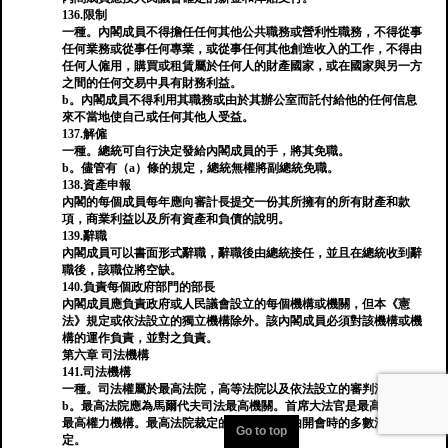
136.限制
一種。內閣成員不得擔任任何其他公共職務或營利性職務，不得從事
任何業務或從事任何專業，或從事任何其他創造收入的工作，不得由
任何人僱用，購買或租賃屬於任何人的財產國家，或在國家與另一方
之間的任何交易中具有財務利益。
b。內閣成員不得利用其職務或由於其辦公室而託付給他的任何信息
來不當地使自己或任何其他人受益。
137.解僱
一種。總統可自行決定發給內閣成員的手，將其免職。
b。儘管有（a）條的規定，總統無權將副總統免職。
138.資產申報
內閣的每個成員每年應向審計長提交一份其所擁有的所有財產和款
項，商業利益以及所有資產和負債的說明。
139.辭職
內閣成員可以書面形式辭職，辭職後由總統接任，並且在總統收到辭
職後，該職位將空缺。
140.負責每個政府部門的部長
內閣成員應負責政府或人民議會設立的每個機構或機關，但本《憲
法》規定或依法設立的獨立機構除外。該內閣成員必須對該機構或機
構的運作負責，並對之負責。
第六章 司法機構
141.司法機構
一種。司法權屬於最高法院，高等法院以及依法設立的審判法院。
b。最高法院應為馬爾代夫司法最高機關。首席大法官是最高法院的
最高權力機構。最高法院裁定的所有事項應由開會時的多數法官決
Go to top
定。