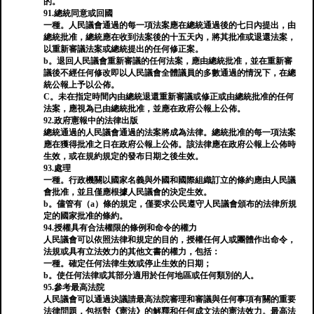
的。
91.總統同意或回國
一種。人民議會通過的每一項法案應在總統通過後的七日內提出，由
總統批准，總統應在收到法案後的十五天內，將其批准或退還法案，
以重新審議法案或總統提出的任何修正案。
b。退回人民議會重新審議的任何法案，應由總統批准，並在重新審
議後不經任何修改即以人民議會全體議員的多數通過的情況下，在總
統公報上予以公佈。
C。未在指定時間內由總統退還重新審議或修正或由總統批准的任何
法案，應視為已由總統批准，並應在政府公報上公佈。
92.政府憲報中的法律出版
總統通過的人民議會通過的法案將成為法律。總統批准的每一項法案
應在獲得批准之日在政府公報上公佈。該法律應在政府公報上公佈時
生效，或在規約規定的發布日期之後生效。
93.處理
一種。行政機關以國家名義與外國和國際組織訂立的條約應由人民議
會批准，並且僅應根據人民議會的決定生效。
b。儘管有（a）條的規定，僅要求公民遵守人民議會頒布的法律所規
定的國家批准的條約。
94.授權具有合法權限的條例和命令的權力
人民議會可以依照法律和規定的目的，授權任何人或團體作出命令，
法規或具有立法效力的其他文書的權力，包括：
一種。確定任何法律生效或停止生效的日期；
b。使任何法律或其部分適用於任何地區或任何類別的人。
95.參考最高法院
人民議會可以通過決議請最高法院審理和審議與任何事項有關的重要
法律問題，包括對《憲法》的解釋和任何成文法的憲法效力。最高法