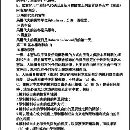
的中心，周圍是紅色邊框。
b。國旗的尺寸和顏色代碼以及新月在國旗上的放置應符合本《憲法》
附表3的規定。
13.馬爾代夫的貨幣
馬爾代夫的貨幣單位為Rufiyaa，分為一百拉里。
14.資本金
馬爾代夫的首都是馬累島。
15.國慶節
馬爾代夫的國慶日是Rabeeu al-Awwal月的第一天。
第二章 基本權利和自由
16.權利保證
一種。本憲法以不違反伊斯蘭教義的方式向所有人保證本章所載的權
利和自由，但必須遵守人民議會頒布的法律所規定的合理限制違反本
憲法。人民議會頒布的任何此類法律，只要在自由民主的社會中有正
當理由，就可以在任何程度上限制權利和自由。
b。人民議會根據本《憲法》制定的法律對本章所規定的權利或自由的
限制，以保護和維持伊斯蘭教義，不得違反（a）條。
C。在確定本章中的權利或自由是否已根據（a）和（b）條受到限制
時，法院必須充分意識到並提及所有事實，包括：
1.權利或自由的性質和性質；
2.限制權利或自由的目的和重要性；
3.限制權利或自由的程度和方式；
4.權利或自由的限制與權利或自由的重要性之間的關係；
5.可以通過在較小程度上限制權利或自由來達到限制權利或自由的目
的的程度；
6.權利或自由必須受到限制的程度，以保護伊斯蘭教義，而根據第
（b）條，權利或自由受到限制。