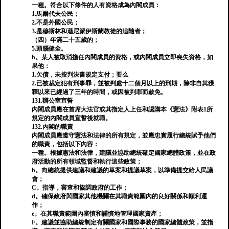
一種。符合以下條件的人有資格成為內閣成員：
1.馬爾代夫公民；
2.不是外國公民；
3.是穆斯林和遜尼派伊斯蘭教徒的追隨者；
（四）年滿二十五歲的；
5.頭腦健全。
b。某人被取消擔任內閣成員的資格，或內閣成員立即喪失資格，如
果他：
1.欠債，未按判決書規定支付；要么
2.已被裁定犯有刑事罪，並被判處十二個月以上的刑期，除非自其獲
釋以來已經過了三年的時間，或因被判罪而赦免。
131.辦公室宣誓
內閣成員應在首席大法官或其指定人上任和認購本《憲法》附表1所
規定的內閣成員宣誓後就職。
132.內閣的職責
內閣成員應遵守憲法和法律的所有規定，並應忠實履行總統賦予他們
的職責，包括以下內容：
一種。根據憲法和法律，建議並協助總統確定國家總體政策，並在政
府活動的所有領域監督和執行這些政策；
b。向總統提供建議和建議的草案和提議草案，以準備提交給人民議
會；
C。指導，審查和協調政府的工作；
d。確保政府與國家其他機關在其職責範圍內的良好關係和順利運
作；
e。在其職責範圍內審慎和謹慎地管理國家資產；
F。建議並協助總統制定有關國家和國際事務的國家總體政策，並指