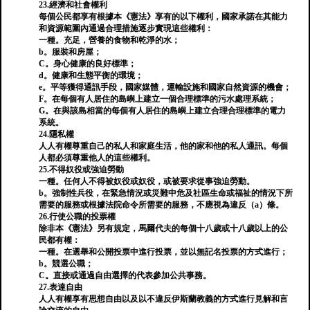
23.經濟和社會權利
每個公民都享有根據本《憲法》享有的以下權利，國家承諾在其能力
和資源範圍內通過合理措施逐步實現這些權利：
一種。充足，營養的食物和乾淨的水；
b。服裝和房屋；
C。身心健康的良好標準；
d。健康和生態平衡的環境；
e。平等獲得通訊手段，國家媒體，運輸設施和國家自然資源的機會；
F。在每個有人居住的島嶼上建立一個合理標準的污水處理系統；
G。在與該島相當的每個有人居住的島嶼上建立合理合理標準的電力
系統。
24.隱私權
人人有權尊重自己的私人和家庭生活，他的家和他的私人通訊。每個
人都必須尊重他人的這些權利。
25.不得奴役或強迫勞動
一種。任何人不得被奴役或奴役，或被要求從事強迫勞動。
b。強制性兵役，在緊急情況或災難中危及社區生命或福祉的情況下所
需要的服務或根據法院命令所需要的服務，不應視為違反（a）條。
26.行使公職的投票權
除非本《憲法》另有規定，馬爾代夫的每個十八歲或十八歲以上的公
民都有權：
一種。在選舉和公開投票中進行投票，並以無記名投票的方式進行；
b。競選公職；
C。直接或通過自由選擇的代表參加公共事務。
27.表達自由
人人有權享有思想自由以及以不違反伊斯蘭教義的方式進行見解和言