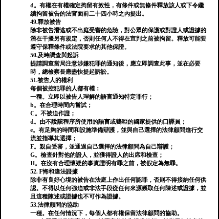
d。有權在有權確定拘留有效性，有條件或無條件釋放該人或下令繼
續拘留被告的法官面前二十四小時之內提出。
49.釋放被告
除非被告潛逃或不出庭受審的危險，對公眾的保護或對證人或證據的
潛在干擾另有規定，否則任何人不得在宣判之前被拘留。釋放可能要
遵守保釋條件或法院要求的其他保證。
50.及時調查與起訴
提請調查當局注意涉嫌犯罪的通知後，應立即調查此事，並在必要
時，總檢察長應盡快提起訴訟。
51.被告人的權利
每個被控犯罪的人都有權：
一種。立即以被告人理解的語言通知特定罪行；
b。在合理時間內嘗試；
C。不被迫作證；
d。由不說該程序所使用的語言或聾啞的國家提供的口譯員；
e。有足夠的時間和設施準備辯護，並與自己選擇的法律顧問進行交
流並指導其選擇；
F。親自受審，並通過自己選擇的法律顧問為自己辯護；
G。檢查針對他的證人，並獲得證人的出席和檢查；
H。在沒有合理懷疑的事實證明有罪之前，被假定為無罪。
52. F悔和違法證據
除非有良好心境的被告在法庭上作出任何認罪，否則不得接納任何供
認。不得以任何強迫或非法手段從任何來源獲取任何陳述或證據，並
且這種陳述或證據也不可作為證據。
53.法律顧問的協助
一種。在任何情況下，每個人都有權保留法律顧問的協助。