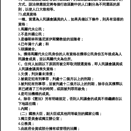
方式。該法律應規定將每個行政區劃中的人口劃分為不同選區的原
則，以使人口大致相等。
73.成員資格
一種。當選為人民議會議員的人，如果具備以下條件，則具有這樣的
資格：
1.馬爾代夫公民；
2.不是外國公民；
3.是穆斯林和遜尼派伊斯蘭教徒的追隨者；
4.已年滿十八歲；和
5.頭腦健全。
b。獲得馬爾代夫公民身份的人有資格在獲得公民身份五年後成為人
民議會成員，並以馬爾代夫為住所。
C。任何人如因以下原因而被立即取消競選資格，即人民議會議員或
人民議會議員喪失資格：
1.欠債，判決書未清償；
2.被裁定犯有刑事罪，判處十二個月以上的刑期；
3.被判犯有刑事罪，並被判處十二個月以上的刑期，除非自其獲釋以
來已經過了三年的時間，或因被判罪而赦免；
4.是司法機構的成員。
d。除非《憲法》另有明確規定，否則人民議會的成員不得繼續在以
下地區任職：
1.內閣；
（二）國務大臣，副大臣或其他同等級別的國家公職；
3.獨立委員會或獨立辦公室；
4.公務員；
5.由政府全資或部分擁有或管理的法團；