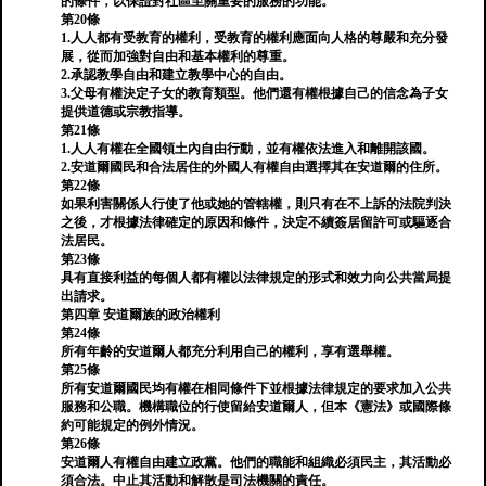
的條件，以保證對社區至關重要的服務的功能。
第20條
1.人人都有受教育的權利，受教育的權利應面向人格的尊嚴和充分發
展，從而加強對自由和基本權利的尊重。
2.承認教學自由和建立教學中心的自由。
3.父母有權決定子女的教育類型。他們還有權根據自己的信念為子女
提供道德或宗教指導。
第21條
1.人人有權在全國領土內自由行動，並有權依法進入和離開該國。
2.安道爾國民和合法居住的外國人有權自由選擇其在安道爾的住所。
第22條
如果利害關係人行使了他或她的管轄權，則只有在不上訴的法院判決
之後，才根據法律確定的原因和條件，決定不續簽居留許可或驅逐合
法居民。
第23條
具有直接利益的每個人都有權以法律規定的形式和效力向公共當局提
出請求。
第四章 安道爾族的政治權利
第24條
所有年齡的安道爾人都充分利用自己的權利，享有選舉權。
第25條
所有安道爾國民均有權在相同條件下並根據法律規定的要求加入公共
服務和公職。機構職位的行使留給安道爾人，但本《憲法》或國際條
約可能規定的例外情況。
第26條
安道爾人有權自由建立政黨。他們的職能和組織必須民主，其活動必
須合法。中止其活動和解散是司法機關的責任。