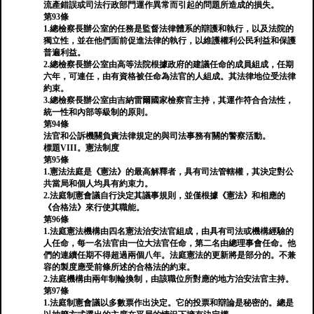
流產錯誤或司法行政部門運作異常而引起的問題所造成的損失。
第93條
1.總檢察長辦公室的任務是監督法律體系的辯護和執行，以及法院的
獨立性，並在他們面前促進法律的執行，以維護權利公民利益和保護
普遍利益。
2.總檢察長辦公室由高等法院根據政府的建議任命的成員組成，任期
六年，可連任，由有資格被任命為法官的人組成。其法律地位受法律
約束。
3.總檢察長辦公室由吉納雷爾國家檢察官主持，其運作符合合法性，
統一性和內部等級制的原則。
第94條
法官和公訴機關負責法律規定的與司法事務有關的警察活動。
標題VIII。憲法制度
第95條
1.憲法法庭是《憲法》的最高解釋者，具有司法管轄權，其決定對公
共當局和個人均具有約束力。
2.法庭制憲會議自行決定其議事規則，並僅根據《憲法》和相應的
《合格法》來行使其職能。
第96條
1.法庭憲法機構由四名憲法治安法官組成，由具有司法或機構經驗的
人任命，每一名法官由一位大法官任命，第二名由總理事會任命。他
們的連續任期不得超過兩個八年。法庭憲法的更新將是部分的。不兼
容的製度應受前條所述的合格法的約束。
2.法庭機構由兩年制輪換制，由該職位所對應的地方治安法官主持。
第97條
1.法庭制憲會議以多數票作出決定。它的投票和辯論是秘密的。總是