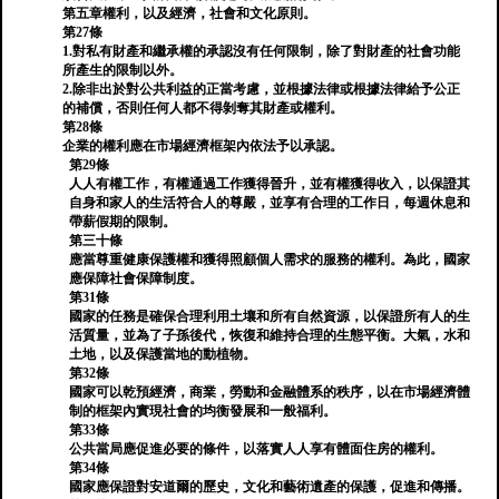
第五章權利，以及經濟，社會和文化原則。
第27條
1.對私有財產和繼承權的承認沒有任何限制，除了對財產的社會功能
所產生的限制以外。
2.除非出於對公共利益的正當考慮，並根據法律或根據法律給予公正
的補償，否則任何人都不得剝奪其財產或權利。
第28條
企業的權利應在市場經濟框架內依法予以承認。
第29條
人人有權工作，有權通過工作獲得晉升，並有權獲得收入，以保證其
自身和家人的生活符合人的尊嚴，並享有合理的工作日，每週休息和
帶薪假期的限制。
第三十條
應當尊重健康保護權和獲得照顧個人需求的服務的權利。為此，國家
應保障社會保障制度。
第31條
國家的任務是確保合理利用土壤和所有自然資源，以保證所有人的生
活質量，並為了子孫後代，恢復和維持合理的生態平衡。大氣，水和
土地，以及保護當地的動植物。
第32條
國家可以乾預經濟，商業，勞動和金融體系的秩序，以在市場經濟體
制的框架內實現社會的均衡發展和一般福利。
第33條
公共當局應促進必要的條件，以落實人人享有體面住房的權利。
第34條
國家應保證對安道爾的歷史，文化和藝術遺產的保護，促進和傳播。