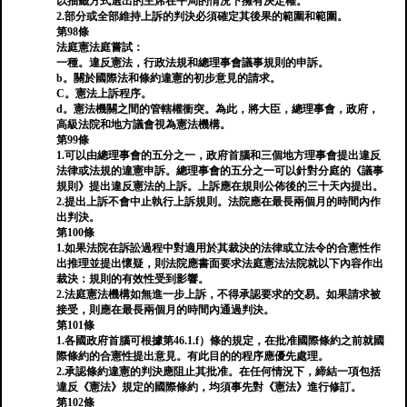
以抽籤方式選出的主席在平局的情況下擁有決定權。
2.部分或全部維持上訴的判決必須確定其後果的範圍和範圍。
第98條
法庭憲法庭嘗試：
一種。違反憲法，行政法規和總理事會議事規則的申訴。
b。關於國際法和條約違憲的初步意見的請求。
C。憲法上訴程序。
d。憲法機關之間的管轄權衝突。為此，將大臣，總理事會，政府，
高級法院和地方議會視為憲法機構。
第99條
1.可以由總理事會的五分之一，政府首腦和三個地方理事會提出違反
法律或法規的違憲申訴。總理事會的五分之一可以針對分庭的《議事
規則》提出違反憲法的上訴。上訴應在規則公佈後的三十天內提出。
2.提出上訴不會中止執行上訴規則。法院應在最長兩個月的時間內作
出判決。
第100條
1.如果法院在訴訟過程中對適用於其裁決的法律或立法令的合憲性作
出推理並提出懷疑，則法院應書面要求法庭憲法法院就以下內容作出
裁決：規則的有效性受到影響。
2.法庭憲法機構如無進一步上訴，不得承認要求的交易。如果請求被
接受，則應在最長兩個月的時間內通過判決。
第101條
1.各國政府首腦可根據第46.1.f）條的規定，在批准國際條約之前就國
際條約的合憲性提出意見。有此目的的程序應優先處理。
2.承認條約違憲的判決應阻止其批准。在任何情況下，締結一項包括
違反《憲法》規定的國際條約，均須事先對《憲法》進行修訂。
第102條