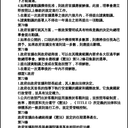
下才能通過。
4.如果譴責動議獲得批准，則政府首腦應被解僱。此後，理事會應立
即按照以上條款的規定進行工作。
5.在最近一次政府首腦選舉之後的六個月內，不得提出譴責動議。
6.譴責動議的簽署人不得在一年過去之前再提出一項動議。
第70條
1.政府首腦可就其方案，一般政策聲明或具有特殊意義的決定向總理
事會提出動議。
2.如果在公開的，口頭的表決中獲得簡單多數票，則應將信任視為已
授予。如果政府首腦沒有達到這一多數，則應提出辭職。
第71條
1.政府首腦在與政府磋商後，可以在其職責範圍內要求各大臣過早解
散總理事會。解散令應根據《憲法》第51.2條召集新的選舉。
2.提出譴責動議之後或在緊急狀態下，不得解散。
3.在最近一次選舉後的一年內不得解散。
標題V.政府
第72條
1.政府由政府首腦和部長組成，其人數由法律決定。
2.政府在其首長的指導下執行安道爾的國家和國際政策。它負責國家
行政管理，並具有法定權力。
3.公共行政部門出於客觀利益而服務於客觀利益，並按照等級制度，
效率，透明度和充分遵守《憲法》，《 TITLE I》所定義的法律和法
律體系的一般原則進行工作。規定受管轄控制。
第73條
政府首腦由各總統根據《憲法》規定的任期選舉產生。
第74條
政府首腦和部長與參議院議員享有相同的司法權。