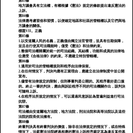
第83條
地方議會具有立法權，有權根據《憲法》規定的條款提出違反憲法的
上訴。
第84條
法律應考慮習俗和習慣，以便確定地區和社區的管轄權以及它們與地
方議會的關係。
標題VII。正義
第85條
1.以安道爾人民的名義，正義僅由獨立法官管理，並具有任期保障，
並且在行使其司法職能時，僅受《憲法》和法律約束。
2.整個司法權歸屬於統一的司法組織。其結構，功能和成員的法律地
位應受《合格法律》的約束。不應建立特別管轄權。
第86條
1.適用於司法的管轄權規則和程序由法律保留。
2.在任何情況下，判決均應有正當理由，應建立在法律制度中並公開
宣布。
3.儘管有法律規定的限制，但刑事審判是公開的。其程序最好是口服
的。終止一審的判決，應由與訴訟程序不同的司法機關作出，該判決
可隨時上訴。
4.在程序法所規定的情況下，可以通過民意訴訟為普遍利益進行司法
抗辯。
第87條
司法權由安道爾地方法院，地方法院，刑法法院和高等法院以及這些
法院的院長依法擁有。
第88條
終審判決具有終審判決的價值，除非在法律規定的情況下，或在特殊
情況下，法庭憲法法院經過相應的憲法上訴程序裁定其為違反某些基