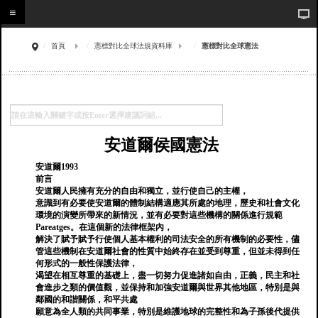
首頁
憲標對比全球法規資料庫
憲標對比全球憲法
安道爾侯國憲法
安道爾1993
前言
安道爾人民擁有充分的自由和獨立，並行使自己的主權，
意識到有必要使安道爾的體制結構適應其所處的地理，歷史和社會文化
環境的演變所帶來的新情況，並有必要對這些機構的關係進行規範
Pareatges。在這個新的法律框架內，
解決了賦予賦予行使個人基本權利的司法安全的所有機制的必要性，儘
管這些機制在安道爾社會的性質中始終存在並受到尊重，但並未得到任
何形式的一般性保護法律，
渴望在相互尊重的基礎上，盡一切努力促進諸如自由，正義，民主和社
會進步之類的價值觀，並保持和加強安道爾與世界其他地區，特別是與
鄰國的和諧關係，和平共處
願意為全人類的共同事業，特別是維護地球的完整性和為子孫後代提供