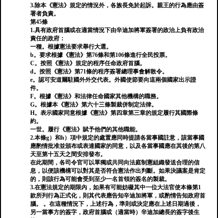
3.除本《憲法》規定的情況外，各族長免於起訴。親王的行為應由簽
署者負責。
第45條
1.具有政府首腦或在適當情況下由辛迪加將軍簽署的政治上負有政治
責任的政府：
一種。根據憲法要求舉行大選。
b。要求根據《憲法》第76條和第106條進行全民投票。
C。按照《憲法》規定的程序任命政府首腦。
d。按照《憲法》第71條的程序簽署總理事會解散令。
e。認可安道爾駐國外外交代表。外國使節要向這兩個國家出示證
件。
F。根據《憲法》和法律任命國家其他機構的職務。
G。根據本《憲法》第六十三條製裁併制定法律。
H。表示國家同意根據《憲法》第四章第三章的規定履行其國際條
約。
一世。履行《憲法》賦予他們的其他職能。
2.本條g）和h）項中規定的處置應同時提請各當事國註意，該當事國
應酌情批准並頒布或表達國家的同意，以及各當事國應在其後的第八
天至第十五天之間安排發布。
在此期間，各司令官可以單獨或共同向法庭制憲組織發送合理的信
息，以便該機構可以對其是否符合憲法作出判斷。如果決議案是肯定
的，則該行為可能會受到至少一名首領的簽名的製裁。
3.在憲法規定的期限內，如果有可能妨礙其中一位大法官使本條第1
款所列行為正式化，則其代表應告知辛迪加將軍，或酌情告知政府首
腦。 。在這種情況下，上述行為，準則或決定應在上述日期過後，
另一當事方的簽字，政府首腦或（適當時）辛迪加總長的簽字後生