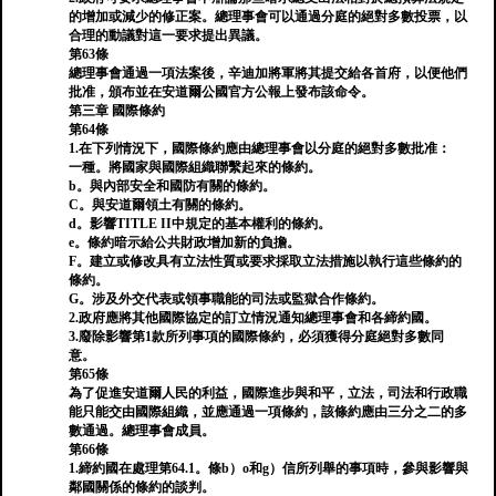
的增加或減少的修正案。總理事會可以通過分庭的絕對多數投票，以
合理的動議對這一要求提出異議。
第63條
總理事會通過一項法案後，辛迪加將軍將其提交給各首府，以便他們
批准，頒布並在安道爾公國官方公報上發布該命令。
第三章 國際條約
第64條
1.在下列情況下，國際條約應由總理事會以分庭的絕對多數批准：
一種。將國家與國際組織聯繫起來的條約。
b。與內部安全和國防有關的條約。
C。與安道爾領土有關的條約。
d。影響TITLE II中規定的基本權利的條約。
e。條約暗示給公共財政增加新的負擔。
F。建立或修改具有立法性質或要求採取立法措施以執行這些條約的
條約。
G。涉及外交代表或領事職能的司法或監獄合作條約。
2.政府應將其他國際協定的訂立情況通知總理事會和各締約國。
3.廢除影響第1款所列事項的國際條約，必須獲得分庭絕對多數同
意。
第65條
為了促進安道爾人民的利益，國際進步與和平，立法，司法和行政職
能只能交由國際組織，並應通過一項條約，該條約應由三分之二的多
數通過。總理事會成員。
第66條
1.締約國在處理第64.1。條b）o和g）信所列舉的事項時，參與影響與
鄰國關係的條約的談判。