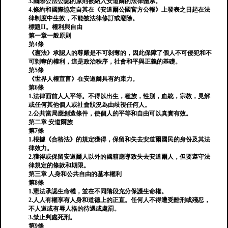
3.國際公法公認的原則被納入安道爾的法律體系。
4.條約和國際協定自其在《安道爾公國官方公報》上發表之日起在法
律制度中生效，不能被法律修訂或廢除。
標題II。權利與自由
第一章一般原則
第4條
《憲法》承認人的尊嚴是不可剝奪的，因此保障了個人不可侵犯和不
可剝奪的權利，這是政治秩序，社會和平與正義的基礎。
第5條
《世界人權宣言》在安道爾具有約束力。
第6條
1.法律面前人人平等。不得以出生，種族，性別，血統，宗教，見解
或任何其他個人或社會狀況為由歧視任何人。
2.公共當局應創造條件，使個人的平等和自由可以真實有效。
第二章 安道爾族
第7條
1.根據《合格法》的規定獲得，保留和失去安道爾國民的身份及其法
律效力。
2.獲得或保留安道爾人以外的國籍應導致失去安道爾人，但要遵守法
律規定的條款和期限。
第三章 人身和公共自由的基本權利
第8條
1.憲法承認生命權，並在不同階段充分保護生命權。
2.人人有權享有人身和道德上的正直。任何人不得遭受酷刑或殘忍，
不人道或有辱人格的待遇或處罰。
3.禁止判處死刑。
第9條