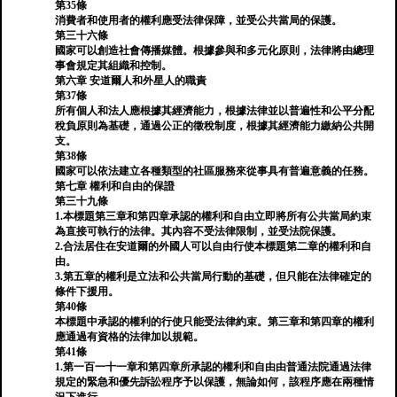
第35條
消費者和使用者的權利應受法律保障，並受公共當局的保護。
第三十六條
國家可以創造社會傳播媒體。根據參與和多元化原則，法律將由總理
事會規定其組織和控制。
第六章 安道爾人和外星人的職責
第37條
所有個人和法人應根據其經濟能力，根據法律並以普遍性和公平分配
稅負原則為基礎，通過公正的徵稅制度，根據其經濟能力繳納公共開
支。
第38條
國家可以依法建立各種類型的社區服務來從事具有普遍意義的任務。
第七章 權利和自由的保證
第三十九條
1.本標題第三章和第四章承認的權利和自由立即將所有公共當局約束
為直接可執行的法律。其內容不受法律限制，並受法院保護。
2.合法居住在安道爾的外國人可以自由行使本標題第二章的權利和自
由。
3.第五章的權利是立法和公共當局行動的基礎，但只能在法律確定的
條件下援用。
第40條
本標題中承認的權利的行使只能受法律約束。第三章和第四章的權利
應通過有資格的法律加以規範。
第41條
1.第一百一十一章和第四章所承認的權利和自由由普通法院通過法律
規定的緊急和優先訴訟程序予以保護，無論如何，該程序應在兩種情