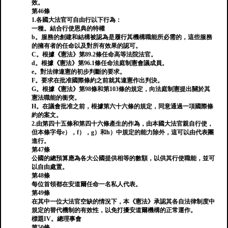
效。
第46條
1.各國大法官可自由行以下行為：
一種。結合行使恩典的特權
b。服務的創建和結構被認為是履行其機構職能所必需的，這些服務
的擁有者的任命以及對所有效果的認可。
C。根據《憲法》第89.2條任命高等法院法官。
d。根據《憲法》第96.1條任命法庭制憲會議成員。
e。對法律違憲的初步判斷的要求。
F。要求在批准國際條約之前就其違憲作出判決。
G。根據《憲法》第98條和第103條的規定，向法庭制憲提出關於其
憲法職能的衝突。
H。在議會批准之前，根據第六十六條的規定，同意通過一項國際條
約的案文。
2.由第四十五條和第四十六條產生的作為，由本國大法官親自行使，
但本條字母e），f），g）和h）中規定的能力除外，這可以由代表團
進行。
第47條
公國的總預算應為各大公國提供相等的數額，以供其行使職能，並可
以自由處置。
第48條
每位首領都在安道爾任命一名私人代表。
第49條
在其中一位大法官空缺的情況下，本《憲法》承認其各自法律制度中
規定的替代機制的有效性，以免打擾安道爾機構的正常運作。
標題IV。總理事會
第50條