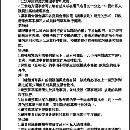
1.立法舉措對應於總理事會和政府。
2.三個地方理事會可以聯合起來或在選民名冊的十分之一中提出私人
議員法案給總理事會。
3.議事廳全體會議和各委員會應按照《議事規則》規定的形式，對政
府條例草案和私人成員條例草案進行審議。
第59條
總理事會可以通過法律將行使立法職能的權力下放給政府。此功能可
能無法再授權。授權法確定了授權的事項，發布相應的政府法令所依
據的原則和指示以及其行使期限。授權將提供授權形式的議會控制形
式。
第60條
1.在極端緊急和需要的情況下，政府可在四十八小時內對總文本進行
表決，向總理事會提交條文作為法律批准。
2.保留給《合格法》的事項不得以立法授權或本條第1款規定的程序
為準。
第61條
1.《總預算草案》的倡議僅與政府有關，該政府必須在上一個預算到
期之前至少兩個月將其提交議會批准。
2.總預算草案應優先於其他事項，並將按照《議事規則》規定的具體
程序執行。
3.如果總預算法案在相應財政年度的第一天尚未獲得批准，則上一年
度的預算應自動延期，直到新的預算獲得批准為止。
4.總預算草案不得徵收稅款。
5.總理事會財政委員會應對預算執行情況進行年度修訂。
第62條
1.議員和議會團體有權修改政府和私人議員法案。
2.政府可要求總理事會不辯論那些暗示總支出法相對於總預算法規定