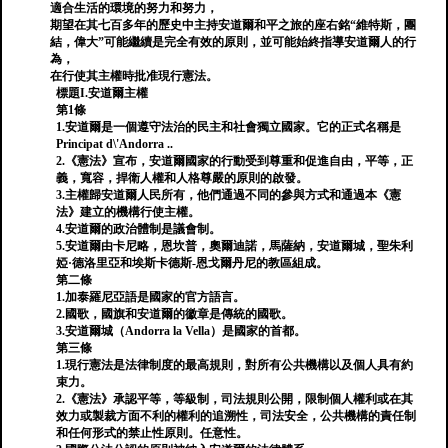
適合生活的環境的努力和努力，
期望在其七百多年的歷史中主持安道爾和平之旅的座右銘“維特斯，團
結，偉大”可能繼續是完全有效的原則，並可能始終指導安道爾人的行
為，
在行使其主權時批准現行憲法。
標題I.安道爾主權
第1條
1.安道爾是一個遵守法治的民主和社會獨立國家。它的正式名稱是
Principat d\'Andorra ..
2.《憲法》宣布，安道爾國家的行動受到尊重和促進自由，平等，正
義，寬容，捍衛人權和人格尊嚴的原則的啟發。
3.主權歸安道爾人民所有，他們通過不同的參與方式和通過本《憲
法》建立的機構行使主權。
4.安道爾的政治體制是議會制。
5.安道爾由卡尼略，恩坎普，奧爾迪諾，馬薩納，安道爾城，聖朱利
婭·德洛里亞和埃斯卡德斯-恩戈爾丹尼的教區組成。
第二條
1.加泰羅尼亞語是國家的官方語言。
2.國歌，國旗和安道爾的徽章是傳統的國歌。
3.安道爾城（Andorra la Vella）是國家的首都。
第三條
1.現行憲法是法律制度的最高規則，對所有公共機構以及個人具有約
束力。
2.《憲法》承認平等，等級制，司法規則公開，限制個人權利或在其
效力或製裁方面不利的權利的追溯性，司法安全，公共機構的責任制
和任何形式的禁止性原則。任意性。