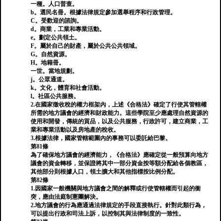
一種。人口普查。
b。選民名冊。根據法律規定參加選舉程序和行政管理。
C。受歡迎的諮詢。
d。商業，工業和專業活動。
e。劃定公共領土。
F。屬於自己的財產，屬於公共公共領域。
G。自然資源。
H。地籍冊。
一世。當地規劃。
j。公眾通道。
k。文化，體育和社會活動。
l。社區公共服務。
2.在國家徵收稅的權力框架內，上述《合格法》確定了行使其管轄權
所需的地方議會的經濟和財政能力。這些學院至少應處理自然資源的
使用和開發，傳統的貢品，以及公共服務，行政許可，建立商業，工
業和專業活動以及房地產的稅收。
3.根據法律，國家管轄範圍內的事務可以委託給巴黎。
第81條
為了確保地方議會的經濟能力，《合格法》應確定從一般預算向地方
議會的資金轉移，並保證將其中一部分資金按等額分配給各個教區，
其他部分則根據人口，領土擴大和其他指標按比例分配。
第82條
1.因國家一般機關與地方議會之間的解釋或行使管轄權而引起的衝
突，應由法庭制憲團解決。
2.地方議會的行為應通過法律規定的手段直接執行。針對此類行為，
可以提出行政和司法上訴，以控制其與法律制度的一致性。