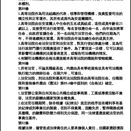
本權利。
第89條
1.高等法院作為司法組織的代表，領導和管理機構，負責監督司法的
獨立性和正常運作。其所有成員均為安道爾國民。
2.高等法院由在安道爾人中任命的五名成員組成，這些成員年齡在25
歲以上，並接受司法行政管理。每名首領應任命一名，由辛迪加將軍
任命，由政府首腦任命，另一名由地方法官任命。他們的任期為六
年，不得連續兩次當選。高等法院由辛迪加總任命的成員主持。
3.高等法院任命治安法官和治安法官，對其行使紀律處分權，並為司
法行政部門履行其職責提供了條件。為了實現這一目標，它可以就起
草影響司法機構的法案發表意見，或報告司法機構的情況。
4.有關司法機構的合格法應規範本高等法院的職能和管轄範圍。
第90條
1.所有法官，不論其職級高低，均應由具有學術資格並具有司法職務
執行能力的律師任命，任期六年，可連任。
2.治安法院，刑法法院和最高司法法院院長由高等法院任命。任職期
限和資格條件應由《憲法》第89.4條中提到的《合格法》確定。
第91條
1.法官辦公室與任何其他公共職位或從事商業，工業或專業活動不兼
容。法官的薪酬由國家預算全權負責。
2.在法官任職期間，除非根據《紀律法》規定的程序並依權利享有基
於紀律或刑事責任的製裁，否則不得責罵，流離失所，暫停職務或將
其撤職。的聽覺和防禦力得到充分保證。同一法律還應規範法官的民
事責任案件。
第92條
根據法律，儘管造成法律責任的人要承擔個人責任，但國家應賠償因