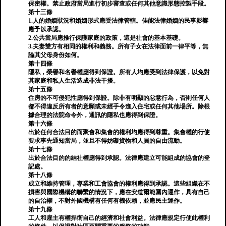
保密權。禁止政府當局進行初步審查或任何其他意識形態控製手段。
第十三條
1.人的婚姻狀況和婚姻形式應受法律管轄。佳能法律婚姻的民事影響
應予以承認。
2.公共當局應推行保護家庭的政策，這是社會的基本基礎。
3.夫妻雙方有相同的權利和義務。所有子女在法律面前一律平等，無
論其父母身份如何。
第十四條
隱私，榮譽和名譽權應得到保證。所有人均應受到法律保護，以免對
其家庭和私人生活造成非法干擾。
第十五條
住房的不可侵犯性應得到保證。除非有明顯的惡意行為，否則任何人
都不得違反所有者的意願或未經手令進入住宅或任何其他場所。除根
據合理的法院命令外，通訊的隱私也應得到保證。
第十六條
出於任何合法目的而聚會和集會的權利均應得到尊重。集會權的行使
要求事先通知當局，並且不得妨礙貨物和人員的自由流動。
第十七條
出於合法目的的結社權應得到承認。法律應建立可能組成的協會的登
記處。
第十八條
成立和維持管理，專業和工會協會的權利應得到承認。這些組織在不
損害與國際機構的聯繫的情況下，應在安道爾範圍內運作，具有自己
的自治權，不對外國機構有任何有機依賴，並應民主運作。
第十九條
工人和雇主有權捍衛自己的經濟和社會利益。法律應規定行使此權利