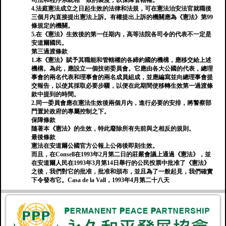
司法和程序系統相一致的製度，以保障管轄權。
4.法庭憲法成立之日起生效的法律和法規，可在憲法治安法官就職後
三個月內直接提出憲法上訴。有權提出上訴的機關應為《憲法》第99
條規定的機關。
5.在《憲法》生效後的第一任期內，高等法院各司令的代表不一定是
安道爾國民。
第三過渡條款
1.本《憲法》賦予其職能和管轄權的各締約國的機構，應移交給上述
機構。為此，應設立一個技術委員會。它應由各大公國的代表，總理
事會的兩名代表和理事會的兩名成員組成，並應編寫並向總理事會提
交報告，以使其採取必要步驟，以便在此期間使移轉生效第一過渡條
款中提到的時間。
2.同一委員會應在憲法生效後兩個月內，進行必要的安排，將警察部
門置於政府的專屬控制之下。
保障條款
隨著本《憲法》的生效，特此廢除所有先前與之相反的規則。
最後條款
憲法在安道爾公國官方公報上公佈後即刻生效。
而且，在Consell在1993年2月第二日的莊嚴會議上通過《憲法》，並
在安道爾人民在1993年3月第14日舉行的公民投票中批准了《憲法》
之後，我們對它的批准，批准和頒布，並且為了一般起見，我們確實
下令發布它。Casa de la Vall，1993年4月第二十八天