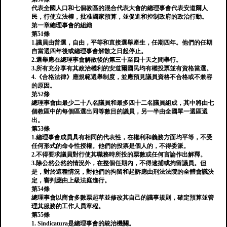
代表全國人口和七個教區的混合代表大會的總理事會代表安道爾人
民，行使立法權，批准國家預算，並促進和控制政府的政治行動。
第一章總理事會的組織
第51條
1.議員由普選，自由，平等和直接選舉產生，任期四年。他們的任期
自當選四年後或總理事會解散之日起停止。
2.選舉應在總理事會解散後的第三十至四十天之間舉行。
3.所有充分享有其政治權利的安道爾國民均有權投票並有資格當選。
4.《合格法律》應規範選舉制度，並應預見議員資格不合格或不兼容
的原因。
第52條
總理事會由最少二十八名議員和最多四十二名議員組成，其中將由七
個教區中的每個區選出同等數目的議員，另一半由全國單一選區選
出。
第53條
1.總理事會成員具有相同的代表性，在權利和義務方面均平等，不受
任何形式的命令性授權。他們的投票是個人的，不得委派。
2.不得要求議員對行使其職務時所投的票數或任何言論作出解釋。
3.除公然公然的情況外，在整個任期內，不得逮捕或拘留議員。但
是，對於這種情況，對他們的拘留和起訴應由刑法法院的全體會議決
定，審判應由上級法庭進行。
第54條
總理事會以商會多數票起草並修改其自己的議事規則，確定預算並管
理其服務的工作人員章程。
第55條
1. Sindicatura是總理事會的統治機關。