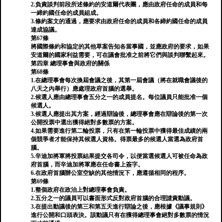
2.負責談判前段所述條約的安道爾代表團，應由政府任命的成員和每
一締約國任命的成員組成。
3.條約案文的通過，應要求由政府任命的成員和各締約國任命的成員
達成協議。
第67條
將國際條約和協定的其他草案告知各當事國，並應政府的要求，如果
安道爾的國家利益需要，可在議會批准之前將它們與談判聯繫起來。
第四章 總理事會與政府的關係
第68條
1.在總理事會每次換屆會議之後，其第一屆會議（將在就職會議後的
八天之內舉行）應處理政府首腦的選舉。
2.候選人應由總理事會五分之一的成員提名。每位議員只能批准一個
候選人。
3.候選人應提出其方案，經過辯論後，總理事會應在辯論後的第一次
公開投票中選出獲得絕對多數票的方案。
4.如果需要進行第二輪投票，只有在第一輪投票中獲得最佳成績的兩
個競爭者才能保持其候選人資格。得票最多的候選人當選為政府首
腦。
5.辛迪加將軍將投票結果提交各司令，以便當選候選人可被任命為政
府首腦，而辛迪加將軍應在任命書上簽字。
6.在政府首腦辦公室空缺的其他情況下，應遵循相同的程序。
第69條
1.整個政府在政治上對總理事會負責。
2.五分之一的議員可以書面形式反對政府首腦的合理譴責動議。
3.在提出動議後的第三和第五天進行辯論之後，應根據《議事規則》
進行公開和口頭表決。該動議只有在獲得總理事會絕對多數票的情況