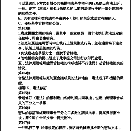
可以通過以下方式針對公共機構損害基本權利的行為提出憲法上訴：
一種。是本《憲法》第41.2條提及的以前的法律程序的一部分或附件
的那些文件。
b。具有法律利益與總理事會的不可執行的規定或法案有關的人。
C。侵犯基本管轄權的公訴。
第103條
1.憲政機關之間的衝突，當其中一個宣稱另一國非法執行憲法規定的
任務時，即會發生衝突。
2.法庭制憲組織可暫時中止執行上訴規則或行為，並在適當時下達命
令，以製止引起衝突的行為。
3.判決應確定爭議方之一併賦予管轄權。
4.管轄權衝突的提出阻止了此事提交司法行政部門處理。
五，法律應規範可能因管轄權的構成機關不行使而引起管轄權衝突的
情況。
第104條
合格法律應規範法庭制憲會議成員的法律地位，憲法程序和機構的職
能。
標題IX。憲法修訂
第105條
發起修訂《憲法》的權利應由各締約國共同承擔，也應由總理事會成
員的三分之一承擔。
第106條
憲法的修訂須經總理事會三分之二多數的議員批准。提案獲得批准
後，應立即在全民投票中提交批准。
第107條
一旦執行了第106條規定的程序，則各締約國應批准新的憲法文本，