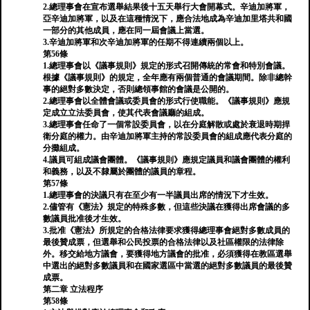
2.總理事會在宣布選舉結果後十五天舉行大會開幕式。辛迪加將軍，
亞辛迪加將軍，以及在這種情況下，應合法地成為辛迪加里塔共和國
一部分的其他成員，應在同一屆會議上當選。
3.辛迪加將軍和次辛迪加將軍的任期不得連續兩個以上。
第56條
1.總理事會以《議事規則》規定的形式召開傳統的常會和特別會議。
根據《議事規則》的規定，全年應有兩個普通的會議期間。除非總幹
事的絕對多數決定，否則總領事館的會議是公開的。
2.總理事會以全體會議或委員會的形式行使職能。《議事規則》應規
定成立立法委員會，使其代表會議廳的組成。
3.總理事會任命了一個常設委員會，以在分庭解散或處於衰退時期捍
衛分庭的權力。由辛迪加將軍主持的常設委員會的組成應代表分庭的
分攤組成。
4.議員可組成議會團體。《議事規則》應規定議員和議會團體的權利
和義務，以及不隸屬於團體的議員的章程。
第57條
1.總理事會的決議只有在至少有一半議員出席的情況下才生效。
2.儘管有《憲法》規定的特殊多數，但這些決議在獲得出席會議的多
數議員批准後才生效。
3.批准《憲法》所規定的合格法律要求獲得總理事會絕對多數成員的
最後贊成票，但選舉和公民投票的合格法律以及社區權限的法律除
外。移交給地方議會，要獲得地方議會的批准，必須獲得在教區選舉
中選出的絕對多數議員和在國家選區中當選的絕對多數議員的最後贊
成票。
第二章 立法程序
第58條