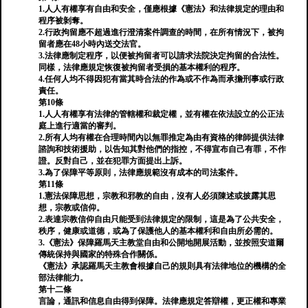
1.人人有權享有自由和安全，僅應根據《憲法》和法律規定的理由和
程序被剝奪。
2.行政拘留應不超過進行澄清案件調查的時間，在所有情況下，被拘
留者應在48小時內送交法官。
3.法律應制定程序，以便被拘留者可以請求法院決定拘留的合法性。
同樣，法律應規定恢復被拘留者受損的基本權利的程序。
4.任何人均不得因犯有當其時合法的作為或不作為而承擔刑事或行政
責任。
第10條
1.人人有權享有法律的管轄權和裁定權，並有權在依法設立的公正法
庭上進行適當的審判。
2.所有人均有權在合理時間內以無罪推定為由有資格的律師提供法律
諮詢和技術援助，以告知其對他們的指控，不得宣布自己有罪，不作
證。反對自己，並在犯罪方面提出上訴。
3.為了保障平等原則，法律應規範沒有成本的司法案件。
第11條
1.憲法保障思想，宗教和邪教的自由，沒有人必須陳述或披露其思
想，宗教或信仰。
2.表達宗教信仰自由只能受到法律規定的限制，這是為了公共安全，
秩序，健康或道德，或為了保護他人的基本權利和自由所必需的。
3.《憲法》保障羅馬天主教堂自由和公開地開展活動，並按照安道爾
傳統保持與國家的特殊合作關係。
《憲法》承認羅馬天主教會根據自己的規則具有法律地位的機構的全
部法律能力。
第十二條
言論，通訊和信息自由得到保障。法律應規定答辯權，更正權和專業