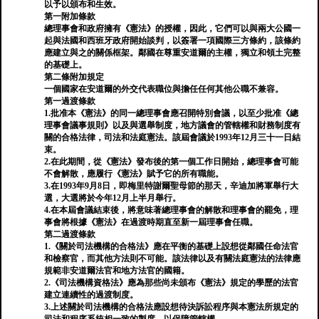
以予以頒布和生效。
第一附加條款
總理事會和政府擁有《憲法》的授權，因此，它們可以與兩大公國一
起與法國和西班牙政府開始談判，以簽署一項國際三方條約，該條約
應建立與之的關係框架。鄰國在尊重安道爾的主權，獨立和領土完整
的基礎上。
第二條附加規定
一個國家在安道爾的外交代表職位與擔任任何其他公職不兼容。
第一過渡條款
1.批准本《憲法》的同一總理事會應召開特別會議，以至少批准《總
理事會議事規則》以及與選舉制度，地方議會的管轄權和財務制度有
關的合格法律，司法和法庭憲法。該屆會議於1993年12月三十一日結
束。
2.在此期間，從《憲法》發布後的第一個工作日開始，總理事會可能
不會解散，應履行《憲法》賦予它的所有職能。
3.在1993年9月8日，即梅里特謝爾聖母節的那天，辛迪加將軍舉行大
選，大選將於今年12月上半月舉行。
4.在本屆會議結束後，將意味著總理事會的解散和理事會的罷免，理
事會將根據《憲法》在過渡時期直至新一屆理事會任職。
第二過渡條款
1.《關於司法機構的合格法》應在平衡的基礎上設想從鄰國任命法官
和檢察官，而其他方法則不可能。該法律以及有關法庭憲法的法律應
規範非安道爾法官和地方法官的國籍。
2.《司法機構資格法》應為那些尚未頒布《憲法》規定的學歷的法官
建立連續性的過渡制度。
3.上述關於司法機構的合格法應設想待決訴訟程序與本憲法所規定的