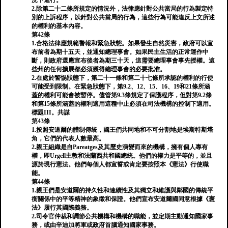
況下進行。
2.除第二十二條所規定的情況外，法律應針對公共當局的行為製定特
別的上訴程序，以針對公共當局的行為，這些行為可能違反上文所述
的權利的基本內容。
第42條
1.合格法律應規範警報和緊急狀態。如果發生自然災害，政府可以宣
布前者為期十五天，並通知總理事會。如果民主生活的正常運作中
斷，則政府還應宣布後者為期三十天，這需要總理事會事先授權。這
些州的任何擴展都必須獲得總理事會的必要批准。
2.在處於警惕狀態下，第二十一條和第二十七條所承認的權利的行使
可能受到限制。在緊急狀態下，第9.2、12、15、16、19和21條所涵
蓋的權利可能會被暫停。儘管第9.3條規定了保護程序，但對第9.2條
和第15條所涵蓋的權利適用這種中止必須在司法機構的控制下適用。
標題III。共謀
第43條
1.按照安道爾的體制傳統，國王們共同地和不可分割地是埃斯特斯塔
角，它們的代表人數最高。
2.親王組織是自Pareatges及其歷史演變而來的機構，擁有個人專有
權，即Urgell主教和法蘭西共和國總統。他們的權力是平等的，並且
源於現行憲法。他們每個人都宣誓或肯定要按照本《憲法》行使職
能。
第44條
1.親王們是安道爾的持久性和連續性及其獨立和維護與鄰國的傳統平
衡關係中的平等精神的象徵和保證。他們宣布安道爾國同意根據《憲
法》履行其國際義務。
2.司令官仲裁和調節公共機構和機構的職能，並定期主動通知國家事
務，或由辛迪加將軍或政府首腦通知國家事務。