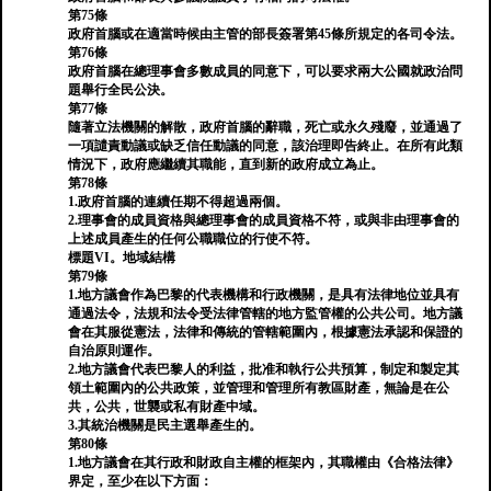
第75條
政府首腦或在適當時候由主管的部長簽署第45條所規定的各司令法。
第76條
政府首腦在總理事會多數成員的同意下，可以要求兩大公國就政治問
題舉行全民公決。
第77條
隨著立法機關的解散，政府首腦的辭職，死亡或永久殘廢，並通過了
一項譴責動議或缺乏信任動議的同意，該治理即告終止。在所有此類
情況下，政府應繼續其職能，直到新的政府成立為止。
第78條
1.政府首腦的連續任期不得超過兩個。
2.理事會的成員資格與總理事會的成員資格不符，或與非由理事會的
上述成員產生的任何公職職位的行使不符。
標題VI。地域結構
第79條
1.地方議會作為巴黎的代表機構和行政機關，是具有法律地位並具有
通過法令，法規和法令受法律管轄的地方監管權的公共公司。地方議
會在其服從憲法，法律和傳統的管轄範圍內，根據憲法承認和保證的
自治原則運作。
2.地方議會代表巴黎人的利益，批准和執行公共預算，制定和製定其
領土範圍內的公共政策，並管理和管理所有教區財產，無論是在公
共，公共，世襲或私有財產中域。
3.其統治機關是民主選舉產生的。
第80條
1.地方議會在其行政和財政自主權的框架內，其職權由《合格法律》
界定，至少在以下方面：