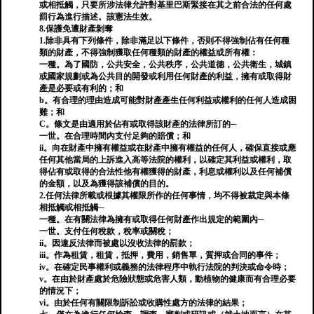
或相抵觸，只要所涉法律允許對基里巴斯緊接在其之前合法的任何處
罰行為進行描述。該憲法生效。
8.保護免遭財產剝奪
1.除非具有下列條件，除非滿足以下條件，否則不得強制佔有任何種
類的財產，不得強制獲取任何種類的財產的權益或所有權：
一種。為了國防，公共安全，公共秩序，公共道德，公共衛生，城鎮
或國家規劃或為公共目的開發或利用任何財產的利益，擁有或取得財
產是必要或有利的；和
b。有合理的理由造成可能對財產產生任何利益或權利的任何人造成困
難；和
C。條文是由適用於佔有或取得該財產的法律所訂的─
一世。在合理時間內支付足夠的賠償；和
ii。向在財產中擁有權益或在財產中擁有權益的任何人，確保直接或應
任何其他當局的上訴進入高等法院的權利，以確定其利益或權利，取
得佔有或取得的合法性他有權獲得的財產，利息或權利以及任何補償
的金額，以及為獲得該補償的目的。
2.任何法律所載或根據其權限所作的任何事情，均不得被裁定與本條
相抵觸或相抵觸─
一種。在有關法律為擁有或取得任何財產作出規定的範圍內─
一世。支付任何稅款，稅率或關稅；
ii。因違反法律而被處以沒收法律的罰款；
iii。作為租賃，租賃，抵押，費用，銷售單，質押或合同的事件；
iv。在確定民事權利或義務的法律程序中執行法院的判決或命令時；
v。在由於財產處於危險狀態或危害人類，動植物的健康而有合理必要
的情況下；
vi。由於任何有關限制訴訟或收購性處方的法律的結果；