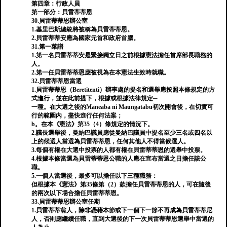
第四章：行政人員
第一部分：貝雷蒂蒂恩
30.貝雷蒂蒂恩辦公室
1.基里巴斯總統將被稱為貝雷蒂蒂恩。
2.貝雷蒂蒂安應為國家元首和政府首腦。
31.第一菜譜
1.第一名貝雷蒂蒂安是緊接獨立日之前根據憲法擔任首席部長職務的
人。
2.第一任貝雷蒂蒂恩應被視為在本憲法生效時就職。
32.貝雷蒂蒂恩當選
1.貝雷蒂蒂恩（Beretitenti）辦事處的提名和選舉應按照本條規定的方
式進行，並在此前提下，根據或根據法律規定─
一種。在大選之後的Maneaba ni Maungatabu初次開會後，在切實可
行的範圍內，盡快進行任何法案；
b。在本《憲法》第35（4）條規定的情況下。
2.議長選舉後，曼納巴議員應從曼納巴議員中提名至少三名或四名以
上的候選人當選為貝雷蒂蒂恩，任何其他人不得當候選人。
3.每個有權在大選中投票的人都有權在貝雷蒂蒂恩的選舉中投票。
4.根據本條當選為貝雷蒂蒂恩公職的人應在宣布當選之日擔任該公
職。
5.一個人當選後，最多可以擔任以下三種職務：
但根據本《憲法》第35條第（2）款擔任貝雷蒂蒂恩的人，可在隨後
的兩次以下場合擔任貝雷蒂蒂恩。
33.貝雷蒂蒂恩辦公室任期
1.貝雷蒂蒂翁人，除非憑藉本節或下一個下一節不再成為貝雷蒂蒂尼
人，否則應繼續任職，直到大選後的下一次貝雷蒂蒂恩選舉中當選的