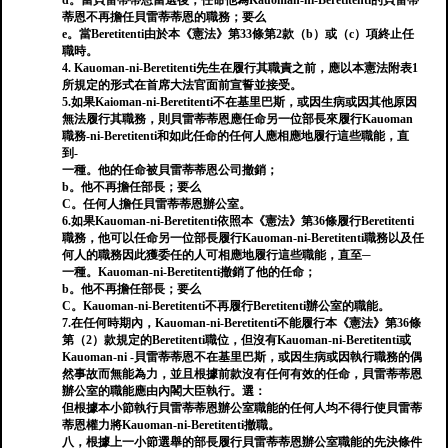
d。當貝雷蒂蒂恩當選後，任命他為Kauoman-ni-Beretitenti的貝雷蒂
蒂恩不再擔任貝雷蒂蒂恩的職務；要么
e。當Beretitenti由於本《憲法》第33條第2款（b）或（c）項終止任
職時。
4. Kauoman-ni-Beretitenti先生在履行其職責之前，應以本憲法附表1
所規定的形式在首席大法官面前宣誓並接受。
5.如果Kaioman-ni-Beretitenti不在基里巴斯，或因生病或因其他原因
無法履行其職務，則貝雷蒂蒂恩應任命另一位部長來履行Kauoman
職務-ni-Beretitenti和如此任命的任何人應相應地履行這些職能，直
到-
一種。他的任命被貝雷蒂蒂恩公司撤銷；
b。他不再擔任部長；要么
C。任何人擔任貝雷蒂蒂恩辦公室。
6.如果Kauoman-ni-Beretitenti依照本《憲法》第36條履行Beretitenti
職務，他可以任命另一位部長履行Kauoman-ni-Beretitenti職務以及任
何人的職務因此獲委任的人可相應地履行這些職能，直至─
一種。Kauoman-ni-Beretitenti撤銷了他的任命；
b。他不再擔任部長；要么
C。Kauoman-ni-Beretitenti不再履行Beretitenti辦公室的職能。
7.在任何時期內，Kauoman-ni-Beretitenti不能履行本《憲法》第36條
第（2）款規定的Beretitenti職位，但沒有Kauoman-ni-Beretitenti或
Kauoman-ni -貝雷蒂蒂恩不在基里巴斯，或因生病或因執行職務的偶
然事故而無能為力，並且根據前款沒有任何有效的任命，貝雷蒂蒂恩
辦公室的職能應由​​內閣大臣執行。選：
但根據本小節執行貝雷蒂蒂恩辦公室職能的任何人均不得行使貝雷蒂
蒂恩權力將Kauoman-ni-Beretitenti撤職。
八，根據上一小節選舉的部長履行貝雷蒂蒂恩辦公室職能的先決條件