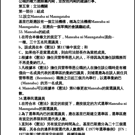
公職的權力應歸屬內閣，並按照內閣的建議行事。
第五章：立法機關
第一部分：組成
52.設立Maneaba ni Maungatabu
基里巴斯應設有一個立法機構，稱為立法機構Maneaba ni
Maungatabu，並應由一個單獨的會議廳組成。
53. Maneaba的組成
1.在符合本條條文的規定下，Maneaba ni Maungatabu須由─
一種。三十五名民選議員；
b。該成員在本《憲法》第117條中規定；和
C。如果他不是當選成員，則由司法部長作為當然成員。
2.根據本《憲法》擔任貝雷蒂蒂恩人的人，不得因為其擔任該職務而
不再是曼納巴人。
3.凡根據本《憲法》擔任貝雷蒂蒂恩公職的人在擔任該公職時是有權
僅由一名成員代表的選舉區的曼納巴議員，則補選應為在該人就任貝
雷蒂蒂恩（Beretitenti）職務之日起三個月內舉行，以選舉曼納巴
（Maneaba）的另一名成員。
4. Maneaba可以根據本《憲法》第63條更改Maneaba的當選議員人
數。
54.選舉民選議員
1.在符合本《憲法》規定的前提下，應按規定的方式選舉Maneaba ni
Maungatabu的當選議員。
2.為了選舉馬內巴的當選議員，應在基里巴斯建立選舉區，選舉區應
有規定的界限和民選代表人數。
3.直到本《憲法》另有規定的時間為止。基里巴斯應分為二十三個選
舉區，其各自的邊界和當選代表人數應與《 1977年選舉條例》 [FN：
1977年第12號]所規定的相同。根據該條例。