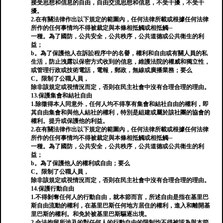
接受思想和信息的自由，自由交流思想和信息，不受干擾，不受干
擾。
2.在有關法律作出以下規定的範圍內，任何法律所載或根據任何法律
所作的任何事情均不得被裁定與本條相抵觸或相抵觸─
一種。為了國防，公共安全，公共秩序，公共道德或公共衛生的利
益；
b。為了保護他人在訴訟程序中的名譽，權利和自由或有關人員的私
生活，防止洩露以保密方式收到的信息，維護法院的權威和獨立性，
或管理行政或技術電話，電報，郵政，無線或廣播業務；要么
C。限制了公職人員，
除非該規定或視情況而定，否則在民主社會中沒有合理合理的理由。
13.保護集會和結社自由
1.除徵得本人同意外，任何人均不得享有集會和結社自由的權利，即
其自由集會和與他人結社的權利，特別是組建或屬於該社團的協會的
權利。提升或保護他的利益。
2.在有關法律作出以下規定的範圍內，任何法律所載或根據任何法律
所作的任何事情均不得被裁定與本條相抵觸或相抵觸─
一種。為了國防，公共安全，公共秩序，公共道德或公共衛生的利
益；
b。為了保護他人的權利或自由；要么
C。限制了公職人員，
除非該規定或視情況而定，否則在民主社會中沒有合理合理的理由。
14.保護行動自由
1.不得剝奪任何人的行動自由，就本節而言，所述自由是指在基里巴
斯自由流動的權利，在基里巴斯任何地方居住的權利，進入和離開基
里巴斯的權利。和免於被基里巴斯驅逐出境。
2.合法拘留所涉及的對任何人的行動自由的限制均不得被認為與本節