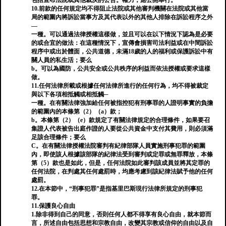
包括宣布法院或其他裁決的公告。權力，應公開舉行。
10.前款的任何規定均不得阻止法院或其他審判機關在法院或其他當
局的範圍內將訴訟當事方及其代表以外的其他人排除在訴訟程序之外
—
一種。可以通過法律授權這樣做，並且可以在以下情況下認為是必要
的或合宜的做法：在這種情況下，宣傳會損害司法利益或在中間訴訟
程序中或出於體面，公共道德，未滿18歲的人的福利或保護訴訟中有
關人員的私生活；要么
b。可以為國防，公共安全或公共秩序的利益而依法授權或要求這樣
做。
11.任何法律所載或根據任何法律所進行的任何行為，均不得被裁定
與以下各項相抵觸或相抵觸─
一種。在有關法律強加給任何被指控犯有刑事罪的人證明事實的負擔
的範圍內的本條第（2）（a）款；
b。本條第（2）（e）款規定了有關法律規定的合理條件，如果要召
集證人代表被告出庭作證的人要從公共資金中支付其費用，則必須滿
足該合理條件；要么
C。在有關法律授權法院審判有紀律部隊人員實施刑事犯罪的範圍
內，即使該人根據該部隊的紀律法受到審判或定罪或無罪釋放，本條
第（5）款也是如此，但是，任何法院如此審判該成員並將其定罪的
任何法院，在判處其任何處罰時，均應考慮到該紀律法賦予他的任何
處罰。
12.在本節中，“刑事犯罪”是指基里巴斯現行法律所規定的刑事犯
罪。
11.保護良心自由
1.除非得到自己的同意，否則任何人都不得享有良心自由，就本節而
言，所述自由包括思想和宗教自由，改變其宗教或信仰的自由以及自