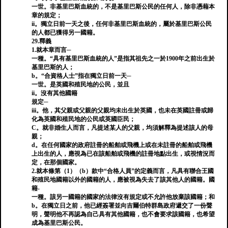
一世。非基里巴斯血統的，不是基里巴斯公民的任何人，除非憑藉本
章的規定；
ii。獨立日前一天之後，任何非基里巴斯血統的，屬於基里巴斯公民
的人都已獲得另一國籍。
29.釋義
1.就本章而言─
一種。“具有基里巴斯血統的人”是指其祖先之一於1900年之前出生於
基里巴斯的人；
b。“合資格人士”指在獨立日前一天─
一世。是英國和殖民地的公民，並且
ii。沒有其他國籍
規定─
iii。他，其父親或父親的父親均未出生於英國，也未在英國註冊或歸
化為英國和殖民地的公民或英國臣民；
C。就非婚生人而言，凡提述某人的父親，均須解釋為提述該人的母
親；
d。在任何國家的政府註冊的船舶或飛機上或在未註冊的船舶或飛機
上出生的人，應視為已在該船舶或飛機的註冊地點出生，或視情況而
定，在那個國家。
2.就本條第（1）（b）款中“合格人員”的定義而言，凡具有聯合王國
和殖民地國籍以外的國籍的人，應被視為失去了該其他人的國籍。國
籍-
一種。該另一國籍的國家的法律沒有規定或不允許他放棄該國籍；和
b。在獨立日之前，他已經簽署並向吉爾伯特群島政府遞交了一份聲
明，聲明他不再認為自己​​具有其他國籍，也不會要求該國籍，也希望
成為基里巴斯公民。