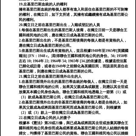
19.左基里巴斯血統的人的權利
擁有基里巴斯血統的每個人都享有進入和居住在基里巴斯的不可剝奪
的權利，在獨立日，如下文所述，其擁有或繼續擁有成為基里巴斯公
民的權利。
20.獨立日之前在基里巴斯出生，入籍或登記的人員
1.每個在基里巴斯出生的基里巴斯人後裔，在獨立日前一天是聯合王
國和殖民地的公民，應在獨立日成為基里巴斯的公民。
2.在基里巴斯出生的，不是基里巴斯後裔的每個人都是有資格的人，
應在獨立日成為基里巴斯的公民。
3.依基里巴斯出生或具有資格的人，並且根據1948年至1965年[英國國
籍法] [FN：1948 c。]取得聯合王國和殖民地公民的身份。56; 1958年
左右 10; 1964年 22; 1964年 54; 1965年 [34.]的依據是，根據這些法案
已歸化或註冊，或者在1949年之前歸化為英國臣民，而該居民居住在
基里巴斯，則應在獨立日成為基里巴斯的公民。
21.獨立日之前在基里巴斯境外出生的人
1.在基里巴斯境外出生的基里巴蒂血統的每個人，在獨立日前一天是
聯合王國和殖民地的公民，如果其父親成為或願意，則應以其去世或
放棄其本國公民身份為由。聯合王國和殖民地憑藉上一節第（1）或
（3）款成為基里巴斯公民，在獨立日成為基里巴斯公民。
2.在基里巴斯境外出生的非基里巴斯後裔的每個人都是合格的人，如
果其父親成為或將因基里巴斯死而成為基里巴斯公民，則根據第
（2）或（3）款上一節在獨立日成為基里巴斯公民。
22.在獨立日成為公民的人的妻子
根據本《憲法》第20或21條，與已成為或將因其去世或放棄其聯合王
國和殖民地公民身份而成為或將要成為基里巴斯公民的人結婚的每個
婦女，均獲得了基里巴斯公民的資格。聯合王國和殖民地公民以婚姻