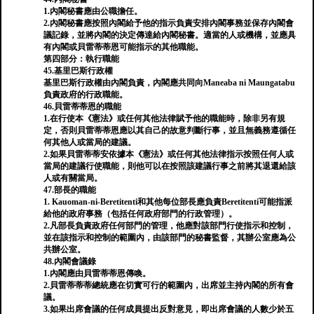
1.內閣秘書應由公職擔任。
2.內閣秘書應按照內閣給予他的指示負責安排內閣事務並保存內閣會
議記錄，並將內閣的決定傳達給內閣秘書。適當的人或機構，並應具
有內閣或貝雷蒂蒂恩可能指示的其他職能。
第四部分：執行職能
45.基里巴斯行政權
基里巴斯行政權由內閣負責，內閣應共同向Maneaba ni Maungatabu
負責政府的行政職能。
46.貝雷蒂蒂恩的職能
1.在行使本《憲法》或任何其他法律賦予他的職能時，除非另有規
定，否則貝雷蒂蒂恩應以其自己的故意判斷行事，並且無義務遵循任
何其他人或當局的建議。
2.如果貝雷蒂蒂安依據本《憲法》或任何其他法律指示按照任何人或
當局的建議行使職能，則他可以在按照該建議行事之前將其退還給該
人或有關當局。
47.部長的職能
1. Kauoman-ni-Beretitenti和其他每位部長應負責Beretitenti可能指派
給他的政府事務（包括任何政府部門的行政管理）。
2.凡部長負責政府任何部門的管理，他應對該部門行使指示和控制，
並在該指示和控制的範圍內，由該部門的秘書監督，其辦公室應為公
共辦公室。
48.內閣會議錄
1.內閣應由貝雷蒂蒂恩傳喚。
2.貝雷蒂蒂蒂總統應在切實可行的範圍內，出席並主持內閣的所有會
議。
3.如果出席會議的任何成員提出反對意見，即出席會議的人數少於五