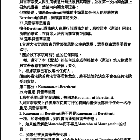
貝雷蒂蒂安人因生病或意外無法履行其職務，並在第一次內閣會議上
召集此證書，然後向內閣出示證書：
但前提是，如果Beretitenti根據前小節通知任何人他即將恢復
Beretitenti的職務，則該證書將失效。
37.貝雷蒂蒂恩誓言
擔任Beretitenti職務的人在履行該職務之前，應按照本《憲法》附表1
所載的形式，在首席大法官面前宣誓並認購。
38.選舉貝雷蒂蒂恩
1.首席大法官應負責貝雷蒂蒂恩辦公室的選舉，選舉應由選舉委員會
進行。
2.關於以下事項可能引起的任何問題：
一種。遵守了本《憲法》的任何規定或與根據本《憲法》第32條選舉
貝雷蒂蒂恩有關的任何法律；要么
b。根據該條已有效選出任何人，
須由終審法院首席法官審理和裁定，終審法院的決定不會在任何法院
受到質疑。
第二部分：Kauoman-ni-Beretitenti
39.考曼尼·貝雷蒂蒂恩
1.應有基里巴斯的副總統，被稱為Kauoman-ni-Beretitenti。
2.貝雷蒂蒂安上任後應在切實可行的範圍內盡快從部長中任命一名考
曼尼·貝雷蒂蒂蒂。
3. Kauoman-ni-Beretitenti將不再是Kauoman-ni-Beretitenti-
一種。如果他辭職，則以書面通知貝雷蒂蒂恩；
b。如果他因解散Maneaba而不再是Maneaba ni Maungatabu的成
員；
C。如果他被貝雷蒂蒂安免職；