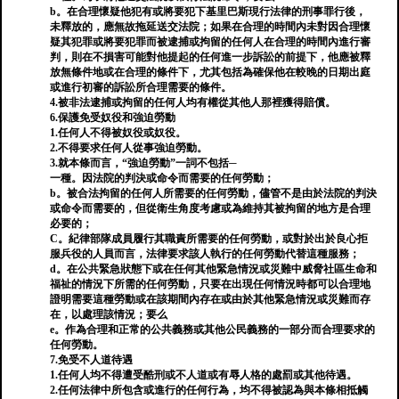
b。在合理懷疑他犯有或將要犯下基里巴斯現行法律的刑事罪行後，
未釋放的，應無故拖延送交法院；如果在合理的時間內未對因合理懷
疑其犯罪或將要犯罪而被逮捕或拘留的任何人在合理的時間內進行審
判，則在不損害可能對他提起的任何進一步訴訟的前提下，他應被釋
放無條件地或在合理的條件下，尤其包括為確保他在較晚的日期出庭
或進行初審的訴訟所合理需要的條件。
4.被非法逮捕或拘留的任何人均有權從其他人那裡獲得賠償。
6.保護免受奴役和強迫勞動
1.任何人不得被奴役或奴役。
2.不得要求任何人從事強迫勞動。
3.就本條而言，“強迫勞動”一詞不包括─
一種。因法院的判決或命令而需要的任何勞動；
b。被合法拘留的任何人所需要的任何勞動，儘管不是由於法院的判決
或命令而需要的，但從衛生角度考慮或為維持其被拘留的地方是合理
必要的；
C。紀律部隊成員履行其職責所需要的任何勞動，或對於出於良心拒
服兵役的人員而言，法律要求該人執行的任何勞動代替這種服務；
d。在公共緊急狀態下或在任何其他緊急情況或災難中威脅社區生命和
福祉的情況下所需的任何勞動，只要在出現任何情況時都可以合理地
證明需要這種勞動或在該期間內存在或由於其他緊急情況或災難而存
在，以處理該情況；要么
e。作為合理和正常的公共義務或其他公民義務的一部分而合理要求的
任何勞動。
7.免受不人道待遇
1.任何人均不得遭受酷刑或不人道或有辱人格的處罰或其他待遇。
2.任何法律中所包含或進行的任何行為，均不得被認為與本條相抵觸