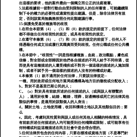
出這樣的要求，他的案件應由一個獨立而公正的法庭複審。
5.法庭根據前一節對行動自由受到限制的人的任何審查，可就繼續限
制下令的權力的必要性或適當性提出建議。但是，除非法律另有規
定，否則該當局無義務按照任何此類建議行事。
15.保護免受基於種族等的歧視
1.在符合本節第（4），（5）和（8）款的規定的前提下，任何法律
都不得做出任何歧視性的規定，或具有歧視性的規定。
2.在遵守本條第（6），（7）和（8）款的規定的前提下，任何人不
得憑藉任何成文法或履行其職責而受到歧視。任何公職或任何公共機
構。
3.在本節中，“歧視性”一詞是指根據種族，血統，政治觀點，膚色或
信條，對全部或全部歸因於他們各自描述的不同人給予不同待遇，從
而使具有這種描述的人遭受殘疾或不對另一個這樣的描述的人施加限
制，或者不賦予另一個這樣的描述的人沒有的特權或好處。
4.本條第（1）款不適用於任何法律，只要該法律規定─
一種。用於政府或任何地方當局或機構為地方目的徵稅或分配收入；
b。對於不是基里巴斯公民的人；
C。（a）對於具有前款所述的任何描述的人（或與該人有聯繫的
人），適用於收養，結婚，離婚，埋葬，財產轉移或死亡的法律其他
類似的事情，是適用於該類個人的人身法；
d。關於土地，土地使用權，收回和獲得土地以及其他類似目的；要
么
e。因此，考慮到其性質和與該人或任何其他人相關的特殊情況，具
有前款所述任何描述的人均可能受到任何殘障或限制，或可能享有任
何特權或利益這種描述在民主社會中是合理合理的。
5.任何法律所包含的任何內容，只要在標准或資格方面（不是專門針