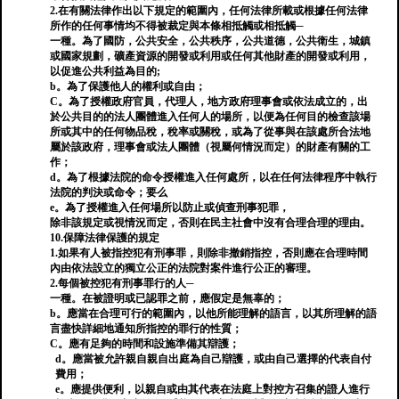
2.在有關法律作出以下規定的範圍內，任何法律所載或根據任何法律
所作的任何事情均不得被裁定與本條相抵觸或相抵觸─
一種。為了國防，公共安全，公共秩序，公共道德，公共衛生，城鎮
或國家規劃，礦產資源的開發或利用或任何其他財產的開發或利用，
以促進公共利益為目的;
b。為了保護他人的權利或自由；
C。為了授權政府官員，代理人，地方政府理事會或依法成立的，出
於公共目的的法人團體進入任何人的場所，以便為任何目的檢查該場
所或其中的任何物品稅，稅率或關稅，或為了從事與在該處所合法地
屬於該政府，理事會或法人團體（視屬何情況而定）的財產有關的工
作；
d。為了根據法院的命令授權進入任何處所，以在任何法律程序中執行
法院的判決或命令；要么
e。為了授權進入任何場所以防止或偵查刑事犯罪，
除非該規定或視情況而定，否則在民主社會中沒有合理合理的理由。
10.保障法律保護的規定
1.如果有人被指控犯有刑事罪，則除非撤銷指控，否則應在合理時間
內由依法設立的獨立公正的法院對案件進行公正的審理。
2.每個被控犯有刑事罪行的人─
一種。在被證明或已認罪之前，應假定是無辜的；
b。應當在合理可行的範圍內，以他所能理解的語言，以其所理解的語
言盡快詳細地通知所指控的罪行的性質；
C。應有足夠的時間和設施準備其辯護；
d。應當被允許親自親自出庭為自己辯護，或由自己選擇的代表自付
費用；
e。應提供便利，以親自或由其代表在法庭上對控方召集的證人進行