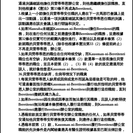
通過決議確認他擔任貝雷蒂蒂恩辦公室，則他應繼續擔任該職務。直
到他根據本《憲法》第33條不再成為Beretitenti。
3.根據上一小節擔任貝雷蒂蒂安任職的人應在下一次馬那巴會議上提
出一項動議，以通過一項決議案確認其擔任貝雷蒂蒂恩任職的決議，
該動議應在該次會議上進行辯論和決定。 。
4.如果Maneaba未確認Kauoman-ni-Beretitenti擔任Beretitenti的職
務，則在進行任何法案之前應盡快選舉Beretitenti的職務，並應根據
第32條在切實可行的範圍內盡快進行。本憲法以及根據本條第（2）
款就職的貝雷蒂蒂恩人（除非他根據本憲法第33（2）條提前終止）
不再是貝雷蒂蒂恩，辦公室。
5.如果貝勞蒂蒂恩的職位在任何時候空缺，而Kauoman-ni-Beretitenti
職位也有空缺，則內閣應根據本條第（2）款選舉一名部長擔任貝雷
蒂蒂恩的職位，並且本節第（2），（3）和（4）款的規定應適用於
該人，就好像他曾是Kauoman-ni-Beretitenti。
36.貝雷蒂蒂恩在缺席，生病等情況下的職責
1.每當貝雷蒂蒂恩人缺席或因病或意外而認為這樣做是可取的時，他
可通過書面指示授權Kauoman-ni-Beretitenti履行他所指明的貝雷蒂蒂
恩人辦公室的職能而Kauoman-ni-Beretitenti則應履行這些職能，直到
Beretitenti撤銷其權力為止。
2.如果Beretitenti因生病或因事故而無法履行其職務，且該人的軟弱使
Beretitenti無法根據本條授權他人履行這些職能，則Kauoman-ni-
Beretitenti應履行Beretitenti辦公室的職能。
3.憑藉前款規定履行貝雷蒂蒂安辦公室職務的任何人，如果貝雷蒂蒂
安通知他貝雷蒂蒂安即將恢復其職務，則應停止履行這些職務。
4.憑藉本節第（2）款，Kauoman-ni-Beretitenti履行Beretitenti辦公室
職能的先決條件是內閣秘書應具有醫生證明根據基里巴斯法律註冊，