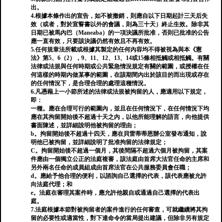
出。
4.根據本條作出的宣告，如不被撤銷，則應自以下日期起計三天后失
效（或者，對於宣誓書以外的會議，則為三十天）終止生效。除非其
日期已被馬內巴（Maneaba）的一項決議所批准，否則已批准的公告
應一直有效，只要該決議仍然有效且不再有效。
5.任何規章法所載或根據其製定的任何內容均不得被視為與本《憲
法》第5、6（2），9、11、12、13、14或15條相抵觸或相抵觸。有關
法律或法規與任何時期或公共緊急情況規定有關的範圍，或授權在任
何這樣的時期內做某事的範圍，在該期間內出於該目的而出現或存在
的任何情況下，是合理合理的處理這種情況。
6.凡憑藉上一小節所述的法律或法規被拘留的人，應適用以下規定，
即：
一種。應在合理可行的範圍內，並且在任何情況下，在任何情況下均
應在其拘留開始後不超過十天之內，以他所能理解的語言，向他提供
書面陳述，並詳細說明他被拘留的理由；
b。拘留開始後不超過十四天，應在貝雷蒂蒂恩辦公室發布通知，說
明他已被拘留，並詳細說明了批准拘留的法律規定；
C。拘留開始後不超過一個月，其後間隔不超過六個月被拘留，其案
件應由一個獨立公正的法庭複審，該法庭由首席大法官任命的主席和
另外兩名任命的成員組成由首席法官在公共服務委員會任職；
d。應給予他合理的便利，以諮詢自己選擇的代表，該代表應被允許
向法庭代理；和
e。法庭在審理其案件時，應允許他親自或通過自己選擇的代表出
庭。
7.法庭根據本節對被拘留者的案件進行的任何審查，可就繼續將其拘
留的必要性或適當性，對下達命令的當局提出建議，但除非另有規定