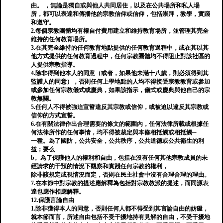
由。 ，無論是獨自或與他人共同居住，以及在公共場所和私人場
所，都可以表達和傳播他的宗教信仰或信仰，包括崇拜，教學，實踐
和遵守。
2.每個宗教團體均有權自付費用建立和維持教育場所，並管理其完全
維持的任何教育場所。
3.在其完全維持的任何教育地點提供的任何教育過程中，或在其以其
他方式提供的任何教育過程中，任何宗教團體均不得阻止對該社區的
人提供宗教指導。
4.除非得到他本人的同意（或者，如果他未滿十八歲，則必須得到其
監護人的同意），否則任何上學地點的人均不得接受宗教教育或參加
或參加任何宗教儀式或慶典，如果該指示，儀式或慶典與他自己的宗
教無關。
5.任何人不得被強迫宣誓違反其宗教或信仰，或被迫以違反其宗教或
信仰的方式宣誓。
6.在有關法律作出合理需要的條文的範圍內，任何法律所載或根據任
何法律所作的任何事情，均不得被裁定與本條相抵觸或相抵觸─
一種。為了國防，公共安全，公共秩序，公共道德或公共衛生的利
益；要么
b。為了保護他人的權利和自由，包括在沒有任何其他宗教成員的未
經請求的干預的情況下觀察和實踐任何宗教的權利，
除非該規定或視情況而定，否則在民主社會中沒有合理合理的理由。
7.在本節中對宗教的提述應解釋為包括對宗教教派的提述，而同源表
達也應作相應解釋。
12.保護言論自由
1.除非獲得本人的同意，否則任何人都不得受到其言論自由的妨礙，
就本節而言，所述自由包括不受干擾地持有見解的自由，不受干擾地