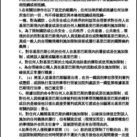
相抵觸或相抵觸。
3.在有關法律作出以下規定的範圍內，任何法律所載或根據任何法律
所進行的一切，均不得被裁定與本條相抵觸或相抵觸─
一種。對為國防，公共安全或公共秩序的利益而合理要求對任何人在
基里巴斯境內的遷徙或居住或任何人離開基里巴斯的權利施加限制；
b。為了限制國防或公共安全，公共秩序，公共道德，公共衛生，環
境的目的而對基里巴斯境內的人員流動或居住或對離開基里巴斯的人
員或一般人的合理離境權利施加限制保留或履行基里巴斯的國際條約
義務；
C。對非基里巴斯公民的任何人在基里巴斯境內的遷徙或居住施加限
制，或將該人驅逐或驅逐出基里巴斯；
d。對任何人對基里巴斯的土地或其他財產的獲取或使用施加限制；
e。為合理確保公職人員在基里巴斯境內的流動或居住施加限制，以
確保其正常履行職責；
F。（a）將某人從基里巴斯驅逐出境，在另一國因刑事犯罪受到審判
或懲罰，或因執行某項刑事罪行而被法院判處該另一國監禁根據基里
巴斯現行法律，他已被定罪；
G。根據法院的命令對任何人在基里巴斯的遷徙或居住施加限制，或
對任何人因根據基里巴斯法律被判犯有刑事罪而離開基里巴斯的權利
或目的是確保他日後出庭接受審判或與其引渡或合法驅逐出基里巴斯
有關的訴訟；要么
H。對任何人離開基里巴斯的權利施加限制，以確保法律規定對該人
施加的任何義務的履行，但有關規定或（視情況而定）根據授權進行
的事情除外在民主社會中，這被證明是沒有合理理由的。
4.如果任何人僅根據本節第（3）（a）款的規定限制了行動自由，則
在該限制期間的任何時間要求不遲於六個月後他在此期間最後一次提