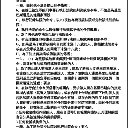
身自由：
一種。由於他不適合提出刑事指控；
b。在就已被定罪的刑事罪行執行法院的判決或命令時，不論是為基里
巴斯還是其他國家而設；
C。執行記錄法院的命令，以ing視他為蔑視該法院或劣於該法院的法
院；
d。執行法院的命令以確保履行法律賦予他的任何義務；
e。為了將他送交法院以執行法院命令；
F。有合理懷疑他根據基里巴斯現行法律已犯或將要犯刑事罪；
G。如果是為了教育或福利目的而未滿十八歲的人，則根據法院命令
或在其父母或監護人的同意下未滿十八歲；
H。為了防止傳染病或傳染病的傳播；
一世。（a）為照顧或治療或保護社區而沉迷或合理懷疑其精神不健
全，沉迷於毒品或酒精或無業遊民的人；
j。為了防止該人非法進入基里巴斯，或為了將該人從基里巴斯驅逐，
引渡或以其他合法方式驅逐該人，或為了限制該人通過基里巴斯被運
送到基里巴斯被定罪的囚犯從一個國家引渡到另一個國家或從另一個
國家遣返的過程；要么
k。在執行合法命令所必需的範圍內，要求該人留在基里巴斯內的指定
區域內或禁止其進入該區域內，或在合理上合理的程度下針對該人提
起訴訟該人與作出任何這樣的命令有關，或在合理的程度上限制了該
人在他被允許對基里巴斯的任何部分進行的訪問期間，由於任何這樣
的命令，他在基里巴斯的任何地方否則將是非法的。
2.任何被逮捕或拘留的人，應在合理可行的範圍內盡快以其理解的語
言告知其被逮捕或拘留的原因。
3.任何被捕或拘留的人─
一種。為了將他送交法院以執行法院命令；要么