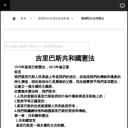
首頁
憲標對比全球法規資料庫
憲標對比全球憲法
吉里巴斯共和國憲法
1979年基里巴斯憲法，2013年修正案
前言
我們基里巴斯人民承認上帝是我們的信任，並相信我們的傳統和遺產的
持久價值，因此相信自己是萬能的父親，現在確實授予我們這項憲法，
以建立一個主權民主國家。
在實施本憲法時，我們宣布-
1.人民的意願在基里巴斯政府的行為中最終將是至高無上的；
2.堅持平等正義原則；
3.基里巴斯的自然資源歸人民和政府所有；
4.我們將繼續珍惜和維護基里巴斯的習俗和傳統。
第一章：共和國和憲法
1.共和國宣言
基里巴斯是一個主權民主共和國。