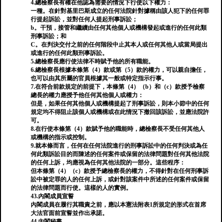
4.總檢察長有權在他認為需要的情況下行使以下權力：
一種。在針對基里巴斯成立的任何法院針對據稱由該人犯下的任何罪
行提起訴訟，並對任何人提起刑事訴訟；
b。干預，接管和繼續由任何其他個人或機構發起或進行的任何此類
刑事訴訟；和
C。在判決交付之前的任何階段中止其本人或任何其他人或當局提出
或進行的任何此類刑事訴訟。
5.總檢察長應行使法律不時賦予他的所有職能。
6.總檢察長根據本條第（4）款或第（5）款的權力，可以親自擔任，
也可以由其所屬的官員根據其一般或特定指示行事。
7.在符合前款規定的前提下，本條第（4）（b）和（c）款授予檢察
總長的權力應授予他任何其他個人或權力：
但是，如果任何其他個人或機構提起了刑事訴訟，則本小節中的任何
規定均不得阻止該個人或機構或在此情況下撤回該訴訟，並應法院許
可。
8.在行使本條第（4）款賦予他的職能時，總檢察長不受任何其他人
或機構的指示或控制。
9.就本條而言，任何在任何法院進行的刑事訴訟中的任何判決或為任
何此類訴訟目的而陳述的任何案件或保留的法律問題對任何其他法院
的任何上訴，均應視為任何其他法院的一部分。這些程序：
但本條第（4）（c）款授予總檢察長的權力，不得針對在任何刑事訴
訟中被定罪的人的任何上訴，或針對該案件中所述的任何案件或保留
的法律問題而行使。這樣的人的實例。
43.內閣成員宣誓
內閣成員在履行其職責之前，應以本憲法附表1所規定的形式在首席
大法官面前宣誓並作出承諾。
44.內閣秘書