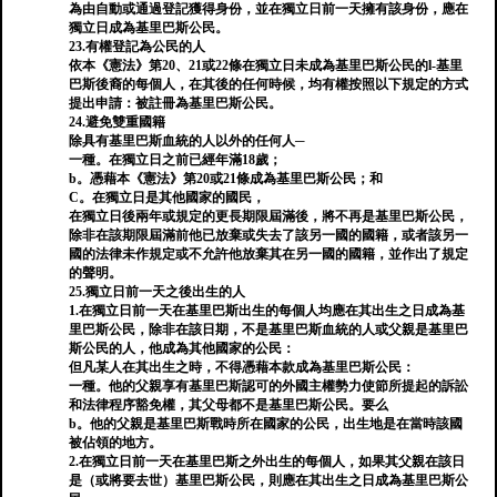
為由自動或通過登記獲得身份，並在獨立日前一天擁有該身份，應在
獨立日成為基里巴斯公民。
23.有權登記為公民的人
依本《憲法》第20、21或22條在獨立日未成為基里巴斯公民的l-基里
巴斯後裔的每個人，在其後的任何時候，均有權按照以下規定的方式
提出申請：被註冊為基里巴斯公民。
24.避免雙重國籍
除具有基里巴斯血統的人以外的任何人─
一種。在獨立日之前已經年滿18歲；
b。憑藉本《憲法》第20或21條成為基里巴斯公民；和
C。在獨立日是其他國家的國民，
在獨立日後兩年或規定的更長期限屆滿後，將不再是基里巴斯公民，
除非在該期限屆滿前他已放棄或失去了該另一國的國籍，或者該另一
國的法律未作規定或不允許他放棄其在另一國的國籍，並作出了規定
的聲明。
25.獨立日前一天之後出生的人
1.在獨立日前一天在基里巴斯出生的每個人均應在其出生之日成為基
里巴斯公民，除非在該日期，不是基里巴斯血統的人或父親是基里巴
斯公民的人，他成為其他國家的公民：
但凡某人在其出生之時，不得憑藉本款成為基里巴斯公民：
一種。他的父親享有基里巴斯認可的外國主權勢力使節所提起的訴訟
和法律程序豁免權，其父母都不是基里巴斯公民。要么
b。他的父親是基里巴斯戰時所在國家的公民，出生地是在當時該國
被佔領的地方。
2.在獨立日前一天在基里巴斯之外出生的每個人，如果其父親在該日
是（或將要去世）基里巴斯公民，則應在其出生之日成為基里巴斯公