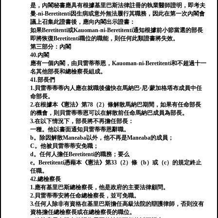
是，內閣秘書應具有根據基里巴斯法律註冊的執業醫師證明，即考夫
曼-ni-Beretitenti因生病或意外無法履行其職務，因此在第一次內閣會
議上召集此證書後，應向內閣出示證書：
如果Beretitenti或Kauoman-ni-Beretitenti通知根據前小節當選的部長
即將恢復Beretitenti職位的職能，則任何此類證書將失效。
第三部分：內閣
40.內閣
應有一個內閣，由貝雷蒂蒂恩，Kauoman-ni-Beretitenti和不超過十一
名其他部長和總檢察長組成。
41.部長們
1.貝雷蒂蒂蒂內人應在就職後儘快在馬納巴·尼·蒙加格塔布成員中任
命部長。
2.在根據本《憲法》第78（2）條解散馬納巴期間，如果有任命部長
的機會，則貝雷蒂蒂恩可以在解散前任命馬納巴成員為部長。
3.在以下情況下，部長將不再擔任部長：
一種。他以書面通知貝雷蒂蒂恩辭職。
b。除因解散Maneaba以外，他不再是Maneaba的成員；
C。他被貝雷蒂蒂安免職；
d。任何人擔任Beretitenti的職務；要么
e。Beretitenti憑藉本《憲法》第33（2）條（b）或（c）的規定終止
任職。
42.總檢察長
1.應有基里巴斯總檢察長，他是政府的主要法律顧問。
2.貝雷蒂蒂安將任命總檢察長，並可免職。
3.任何人除非有資格在基里巴斯擔任高級法院的辯護律師，否則沒有
資格擔任總檢察長或在總檢察長的職位。