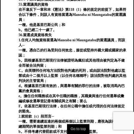
55.當選議員的資格
在不違反下一章和本《憲法》第118（1）條的規定的前提下，如果符
合以下條件，則該人有資格當選為Maneaba ni Maungatabu的當選議
員：
一種。他是基里巴斯公民；和
b。他已經二十一歲了。
56.當選成員資格喪失
1.任何人均無資格當選為Maneaba ni Maungatabu的當選議員，而該
人─
一種。憑自己的行為受到任何效忠，服從或堅持外國大國或國家的承
認；
b。因根據基里巴斯現行法律被證明為瘋狂或其他理由被判定為不健
全而被合法拘留；
C。由英聯邦任何地方法院對他判處的死刑，或由該法院對他處以監
禁或由十二個月以上監禁（以任何名稱稱呼）該法院對他判處的其他
判決的主管當局；
d。根據基里巴斯有效的，與選舉有關的罪行的法律，被取消馬內巴
黨的會員資格；
e。擔任任何職務或在其中任職的職務，其職責與進行任何選舉或彙
編或修改選舉登記冊有關或與之有關；要么
F。依基里巴斯現行法律，在任何公職中擔任或代理的任何法律規定
的豁免。
2.就前款（c）段而言─
一種。需要連續送達的兩個或兩個以上監禁刑期，應視為該兩個刑期
總期間的單個監禁刑期；和
Go to top
b。不得考慮代替罰款或不支付罰款而判處的監禁。