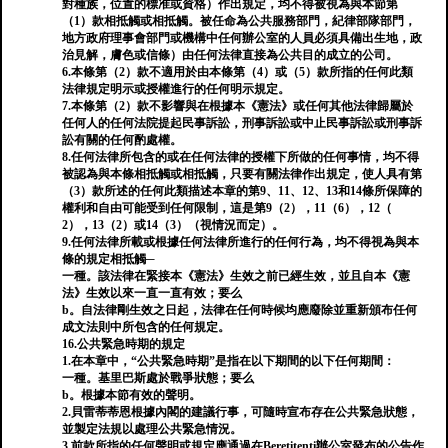
對種族，位置的標准或資格）作出規定，均不得被視為與本節第
（1）款相抵觸或相抵觸。被任命為公共服務部門，紀律部隊部門，
地方政府理事會部門或機構中任何辦公室的人員必須具備出生地，政
治見解，膚色或信條）由任何法律直接為公共目的成立的公司。
6.本條第（2）款不適用於由本條第（4）或（5）款所指的任何此類
法律規定明示或授權進行的任何明示規定。
7.本條第（2）款不影響與在根據本《憲法》或任何其他法律歸屬於
任何人的任何法院提起民事訴訟，刑事訴訟或中止民事訴訟或刑事訴
訟有關的任何酌處權。
8.任何法律所包含的或在任何法律的授權下所做的任何事情，均不得
被認為與本條相抵觸或相抵觸，只要有關法律作出規定，使人具有第
（3）款所述的任何此類描述本章的第9、11、12、13和14條所保障的
權利和自由可能受到任何限制，這是第9（2），11（6），12（
2），13（2）或14（3）（視情況而定）。
9.任何法律所載或根據任何法律所進行的任何行為，均不得視為與本
條的規定相抵觸─
一種。該法律在緊接本《憲法》生效之前已經生效，並且自本《憲
法》生效以來一直一直有效；要么
b。自法律剛生效之日起，法律在任何時候均應廢除並重新頒布任何
成文法則中所包含的任何規定。
16.公共緊急時期的規定
1.在本章中，“公共緊急時期”是指在以下期間的以下任何期間：
一種。基里巴斯處於戰爭狀態；要么
b。根據本節有效的聲明。
2.貝雷蒂蒂恩根據內閣的建議行事，可隨時宣布存在公共緊急狀態，
並製定法規以處理公共緊急情況。
3.前款所指的任何聲明或規定應通過在Beretitenti辦公室發布的公告作