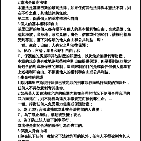
2.憲法是最高法律
本憲法是基里巴斯的最高法律，如果任何其他法律與本憲法不符，則
在不符之處，其他法律將無效。
第二章：保護個人的基本權利和自由
3.個人的基本權利和自由
基里巴斯的每個人都有權享有個人的基本權利和自由，也就是說，無
論其種族，出身地，政治見解，膚色，信條或性別如何，該權利都應
受到尊重，但下列各項的他人自由和公共利益，即：
一種。生命，自由，人身安全和法律保護；
b。良心，言論，集會和結社自由；和
C。保護他的房屋和其他財產的私密性，以及免於無償剝奪財產，
本章的規定應有效地為那些權利和自由提供保護，但要受到這些規定
所包含的對這種保護的限制，這些限制的目的是確保任何個人都享有
上述權利和自由。不損害他人的權利和自由或公共利益。
4.生命權的保護
1.除因基里巴斯現行法律已被定罪的刑事罪行而執行法院的判決外，
任何人不得故意剝奪其生命。
2.如果某人因在法律允許的範圍內和在合理的情況下使用合理合理的
武力而死亡，則不得視為違反本條規定而被剝奪生命。 --
一種。捍衛任何人免受暴力侵害或保護財產；
b。為了進行合法逮捕或防止被合法拘留的人逃脫；
C。為了製止暴動，暴動或叛變；要么
d。為了防止該人犯下刑事罪行，
或者他是由於合法的戰爭行為而去世的。
5.保護人身自由權
1.除在以下任何一種情況下法律許可的以外，任何人不得被剝奪其人