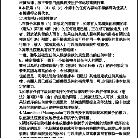
根據法律，該主管部門無義務按照任何此類建議行事。
8.本節第（6）（d）或（e）小節中的任何內容均不得解釋為使某人
有權獲得公費代表。
17.強制執行保護性規定
1.在符合本條第（5）款規定的前提下，如果有人聲稱與他有關的本
《憲法》第3至16節（含）的任何規定已經，正在或可能被違反（或
者，對於被拘留的人而言，如果任何其他人聲稱與被拘留者有關的這
種違反行為）那麼，在不損害就合法可得的同一事項採取的其他任何
行動下，該人（或該其他人）可以向高等法院申請賠償。
2.高等法院應具有以下原始管轄權：
一種。聽取並確定任何人根據前款的規定提出的任何申請；
b。確定根據下一個下一小節被轉介給任何人的問題，
並可以為執行或確保執行本《憲法》第3至16條（含）的任何規定而
發出其認為適當的命令，令狀和指示。
但前提是，高等法院如信納根據本《憲法》其他規定或任何其他法
律，有關人員已經或已經獲得足夠的補救手段，可以拒絕行使本款規
定的權力。
3.如果在任何下級法院進行的任何法律程序中出現任何違反本《憲
法》第3至16條（含）的規定的問題，主持該法院的人可以，並且如
果該程序的任何當事方應因此，請將該問題提交高等法院，除非他認
為該問題的提出只是輕率或無理取鬧。
4. Maneaba ni Maungatabu可以依法授予高等法院本節賦予的權力，
以使該法院更有效地行使本節賦予的管轄權。
5.關於高等法院根據本條或根據本條賦予其管轄權的慣例和程序的法
院規定的規則（包括關於應在或可能在任何時間內提出或提出申請的
規則）或由法院提起的訴訟）可以由該人或當事當局有權就一般法院