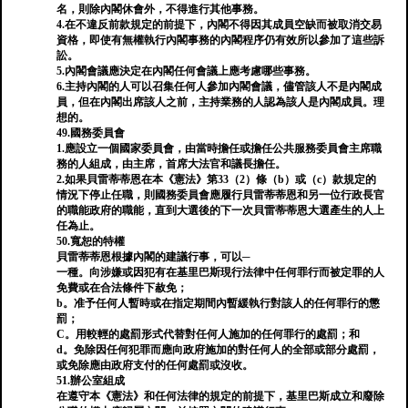
名，則除內閣休會外，不得進行其他事務。
4.在不違反前款規定的前提下，內閣不得因其成員空缺而被取消交易
資格，即使有無權執行內閣事務的內閣程序仍有效所以參加了這些訴
訟。
5.內閣會議應決定在內閣任何會議上應考慮哪些事務。
6.主持內閣的人可以召集任何人參加內閣會議，儘管該人不是內閣成
員，但在內閣出席該人之前，主持業務的人認為該人是內閣成員。理
想的。
49.國務委員會
1.應設立一個國家委員會，由當時擔任或擔任公共服務委員會主席職
務的人組成，由主席，首席大法官和議長擔任。
2.如果貝雷蒂蒂恩在本《憲法》第33（2）條（b）或（c）款規定的
情況下停止任職，則國務委員會應履行貝雷蒂蒂恩和另一位行政長官
的職能政府的職能，直到大選後的下一次貝雷蒂蒂恩大選產生的人上
任為止。
50.寬恕的特權
貝雷蒂蒂恩根據內閣的建議行事，可以─
一種。向涉嫌或因犯有在基里巴斯現行法律中任何罪行而被定罪的人
免費或在合法條件下赦免；
b。准予任何人暫時或在指定期間內暫緩執行對該人的任何罪行的懲
罰；
C。用較輕的處罰形式代替對任何人施加的任何罪行的處罰；和
d。免除因任何犯罪而應向政府施加的對任何人的全部或部分處罰，
或免除應由政府支付的任何處罰或沒收。
51.辦公室組成
在遵守本《憲法》和任何法律的規定的前提下，基里巴斯成立和廢除