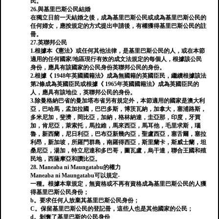
民。
26.與基里巴斯公民結婚
在獨立日前一天結婚之後，成為基里巴斯公民或成為基里巴斯公民的
任何婦女，應按規定的方式提出申請後，有權獲得基里巴斯公民的註
冊。
27.英聯邦公民
1.根據本《憲法》或任何其他法律，是基里巴斯公民的人，或在本節
適用的任何國家/地區現行有效的成文法規定的每個人，根據該公民
身份，應具有該國家的公民身份英聯邦公民的身份。
2.根據《 1948年英國國籍法》成為無國籍的英國臣民，繼續根據該法
第2條成為英國臣民或根據《 1965年英國國籍法》成為英國臣民的
人，應具有該地位，英聯邦公民的身份。
3.除曼格納巴省的曼加塔布省另有規定外，本節適用的國家是澳大利
亞，巴哈馬，孟加拉國，巴巴多斯，博茨瓦納，加拿大，塞浦路斯，
多米尼加，斐濟，岡比亞，加納，格林納達，圭亞那，印度，牙買
加，肯尼亞，萊索托，馬拉維，馬來西亞，馬耳他，毛里求斯，瑙
魯，新西蘭，尼日利亞，巴布亞新幾內亞，聖盧西亞，塞舌爾，塞拉
利昂，新加坡，所羅門群島，南羅得西亞，斯里蘭卡，斯威士蘭，坦
桑尼亞，湯加，特立尼達和多巴哥，圖瓦盧，烏干達，聯合王國和殖
民地，西薩摩亞和讚比亞。
28. Maneaba ni Maungatabu的權力
Maneaba ni Maungatabu可以規定-
一種。根據本章規定，無資格或不再有資格成為基里巴斯公民的人獲
得基里巴斯公民身份；
b。要求任何人放棄其基里巴斯公民身份；
C。保留基里巴斯公民的登記冊，這些人也是其他國家的公民；
d。剝奪了基里巴斯的公民身份