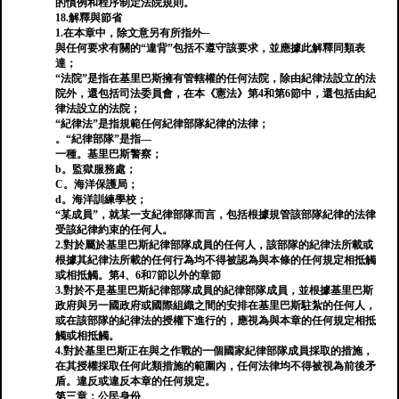
的慣例和程序制定法院規則。
18.解釋與節省
1.在本章中，除文意另有所指外─
與任何要求有關的“違背”包括不遵守該要求，並應據此解釋同類表
達；
“法院”是指在基里巴斯擁有管轄權的任何法院，除由紀律法設立的法
院外，還包括司法委員會，在本《憲法》第4和第6節中，還包括由紀
律法設立的法院；
“紀律法”是指規範任何紀律部隊紀律的法律；
。“紀律部隊”是指—
一種。基里巴斯警察；
b。監獄服務處；
C。海洋保護局；
d。海洋訓練學校；
“某成員”，就某一支紀律部隊而言，包括根據規管該部隊紀律的法律
受該紀律約束的任何人。
2.對於屬於基里巴斯紀律部隊成員的任何人，該部隊的紀律法所載或
根據其紀律法所載的任何行為均不得被認為與本條的任何規定相抵觸
或相抵觸。第4、6和7節以外的章節
3.對於不是基里巴斯紀律部隊成員的紀律部隊成員，並根據基里巴斯
政府與另一國政府或國際組織之間的安排在基里巴斯駐紮的任何人，
或在該部隊的紀律法的授權下進行的，應視為與本章的任何規定相抵
觸或相抵觸。
4.對於基里巴斯正在與之作戰的一個國家紀律部隊成員採取的措施，
在其授權採取任何此類措施的範圍內，任何法律均不得被視為前後矛
盾。違反或違反本章的任何規定。
第三章：公民身份