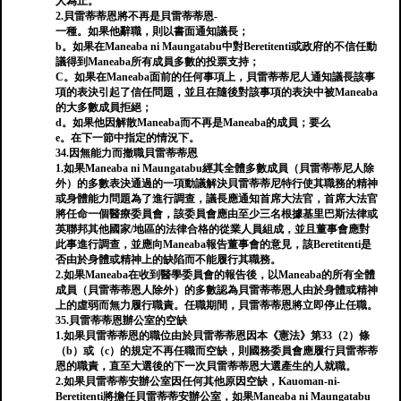
人為止。
2.貝雷蒂蒂恩將不再是貝雷蒂蒂恩-
一種。如果他辭職，則以書面通知議長；
b。如果在Maneaba ni Maungatabu中對Beretitenti或政府的不信任動
議得到Maneaba所有成員多數的投票支持；
C。如果在Maneaba面前的任何事項上，貝雷蒂蒂尼人通知議長該事
項的表決引起了信任問題，並且在隨後對該事項的表決中被Maneaba
的大多數成員拒絕；
d。如果他因解散Maneaba而不再是Maneaba的成員；要么
e。在下一節中指定的情況下。
34.因無能力而撤職貝雷蒂蒂恩
1.如果Maneaba ni Maungatabu經其全體多數成員（貝雷蒂蒂尼人除
外）的多數表決通過的一項動議解決貝雷蒂蒂尼特行使其職務的精神
或身體能力問題為了進行調查，議長應通知首席大法官，首席大法官
將任命一個醫療委員會，該委員會應由至少三名根據基里巴斯法律或
英聯邦其他國家/地區的法律合格的從業人員組成，並且董事會應對
此事進行調查，並應向Maneaba報告董事會的意見，該Beretitenti是
否由於身體或精神上的缺陷而不能履行其職務。
2.如果Maneaba在收到醫學委員會的報告後，以Maneaba的所有全體
成員（貝雷蒂蒂恩人除外）的多數認為貝雷蒂蒂恩人由於身體或精神
上的虛弱而無力履行職責。任職期間，貝雷蒂蒂恩將立即停止任職。
35.貝雷蒂蒂恩辦公室的空缺
1.如果貝雷蒂蒂恩的職位由於貝雷蒂蒂恩因本《憲法》第33（2）條
（b）或（c）的規定不再任職而空缺，則國務委員會應履行貝雷蒂蒂
恩的職責，直至大選後的下一次貝雷蒂蒂恩大選產生的人就職。
2.如果貝雷蒂蒂安辦公室因任何其他原因空缺，Kauoman-ni-
Beretitenti將擔任貝雷蒂蒂安辦公室，如果Maneaba ni Maungatabu