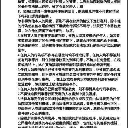
檢查，並獲得出席並進行對證人的審查，以與向法院起訴的證人相同
的條件在法庭上作證。檢方召集的證人；和
F。如果口譯員不懂審訊時使用的語言，則應被允許在不付費的情況
下得到口譯員的協助，
除非得到他本人的同意，否則不得在缺席的情況下進行審判，除非他
的行為使在他在場的情況下繼續進行訴訟不可行，法院已下令將他撤
職，並在他的陪審下進行審判。缺席。
3.在對某人進行刑事犯罪審判時，被告人或其授權的任何人，如其要
求並在法律規定的合理費用的前提下，應在合理的範圍內給予賠償。
判決後的時間，以供被告使用法院或代表法院進行的任何訴訟記錄的
副本。
4.任何人的行為或不作為在發生時均不構成犯罪，任何人均不得被判
犯有刑事罪行，對任何情節較重的刑事犯罪，不施加任何懲罰。在程
度或描述上，比在實施該罪行時可能對該罪行施加的最高刑罰。
5.任何人如表明自己已被主管法院審判為刑事犯罪，並被裁定罪名成
立或無罪開釋，則不得再次對該罪名或可能在審判中被定罪的任何其
他刑事罪名進行審判。 ，在上訴或複審與定罪或無罪判決有關的訴
訟過程中，除須服從上級法院的命令外。
6.任何人如表明自己已因犯罪而被赦免，則不得對其進行刑事審判。
7.不得強迫因刑事罪行而受審的人在審判中提供證據。
8.法律為確定任何公民權利或義務的存在或程度而由法律規定的任何
法院或其他審判機構，應由法律設立或承認，並應是獨立和公正的；
並由任何人在該法院或其他審判機關提起訴訟的，應在合理時間內對
案件進行公正的審理。
9.除經所有當事方同意外，每個法院的所有訴訟程序，以及確定任何
公民權利或義務的存在或程度的訴訟程序，包括任何其他審判機關，