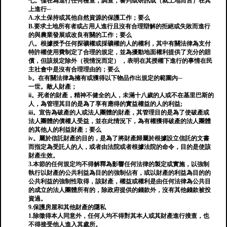
七。僅在為進行任何檢查，調查，審判或研訊或（就土地而言）在其
上進行─
A.水土保持或其他自然資源的保護工作；要么
B.要求土地所有者或占用人進行且沒有合理辯解的拒絕或失敗而進行
的與農業發展或改良有關的工作；要么
八。根據授予任何探礦權或採礦權的人的權利，其中有關法律為支付
特許權使用費制定了合理的規定，並為擾動地面權利提供了​​充分的賠
償，但該規定除外（視情況而定） ，表明在其授權下進行的事情在民
主社會中是沒有合理理由的；要么
b。在有關法律為擁有或獲得以下物品作出規定的範圍內─
一世。敵人財產；
ii。死者的財產，精神不健全的人，未滿十八歲的人或不在基里巴斯的
人，為管理其目的是為了享有應得的實益權益的人的利益;
iii。宣告為破產的人或法人團體的財產，其管理目的是為了使破產或
法人團體的債權人受益，並在此情況下，為有權獲得破產的法人團體
的其他人的利益財產；要么
iv。屬於信託財產的目的，是為了將財產歸屬於根據設立信託的文書
而指定為受託人的人，或者由法院或者根據法院的命令，目的是使該
財產生效。
3.本節的任何規定均不得解釋為影響任何法律的製定或實施，以強制
執行以財產的公共利益為目的的強制佔有，或以財產的利益為目的的
公共利益的強制性取得，該財產，權益或權利是由任何法律為公共目
的成立的法人團體所有的，除政府提供的錢款外，沒有其他錢款被投
資過。
9.保護房屋和其他財產的隱私
1.除徵得本人同意外，任何人均不得對其本人或其財產進行搜查，也
不得接受他人進入其處所。