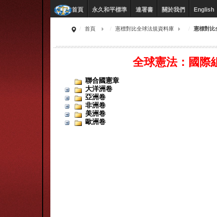
永久和平標準
連署書
關於我們
English
首頁
首頁
憲標對比全球法規資料庫
憲標對比
全球憲法：國際
聯合國憲章
大洋洲卷
亞洲卷
非洲卷
美洲卷
歐洲卷