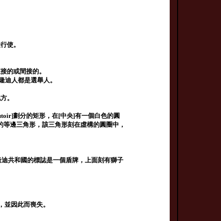
表行使。
直接的或間接的。
布隆迪人都是選舉人。
地方。
oir]劃分的矩形，在[中央]有一個白色的圓
虛構的等邊三角形，該三角形刻在虛構的圓圈中，
。布隆迪共和國的標誌是一個盾牌，上面刻有獅子
，並因此而喪失。