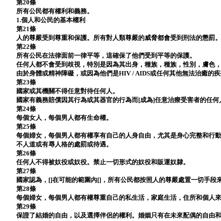
第20條
所有公民都有權利和義務。
1.個人和公民的基本權利
第21條
人的尊嚴受到尊重和保護。所有對人類尊嚴的威脅都會受到刑法的懲罰
第22條
所有公民在法律面前一律平等，這確保了他們受到平等的保護。
任何人都不會受到歧視，特別是因為其出身，種族，種族，性別，膚色
由於身體或精神障礙，或因為他們是HIV / AIDS或任何其他無法治癒的
第23條
國家或其機關不得任意對待任何人。
國家有義務賠償因其行為或其器官的行為而[成為]任意治療受害者的任何
第24條
每個女人，每個男人都有生命權。
第25條
每個婦女，每個男人都有權享有自己的人身自由，尤其是身心完整和行
不人道或有辱人格的處罰或待遇。
第26條
任何人不得被奴役或奴役。禁止一切形式的奴役和販運奴隸。
第27條
國家認為，[]在可能的範圍內[]，所有公民都按照人的尊嚴處置一切手段來
第28條
每個婦女，每個男人都有權尊重自己的私生活，家庭生活，住所和個人
第29條
保證了結婚的自由，以及選擇伴侶的權利。婚姻只有在未來配偶的自由