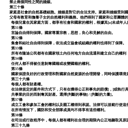
禁止兩個同性之間的婚姻。
第三十條
家庭是社會的自然基礎細胞。婚姻是對它的合法支持。家庭和婚姻受到
父母有教育和撫養子女的自然權利和義務。他們得到了國家和公眾團體
每個兒童在其家庭方面，都享有社會和國家的權利，根據其[a]未成年
第31條
言論自由得到保障。國家尊重宗教，思想，良心和見解的自由。
第32條
集會和結社自由得到保障，依法成立協會或組織的權利也得到了保障。
第33條
所有布隆迪公民都有在國家領土內任何地方自由流通和建立自己的權利，
第34條
任何人都不得被任意剝奪國籍或改變國籍的權利。
第35條
國家保證良好的行政管理和對國家自然資源的合理開發，同時保護環境
第三十六條
每個人都有財產權。
在法律規定的案件和方式下，只有在獲得公正和事先的賠償[，]或執行
共事業的目的而剝奪其財產。選擇[判斷的事物] / [判斷的力量]。
第37條
成立工會和參加工會的權利以及罷工權得到承認。法律可以規範行使這
在所有情況下，國防和安全部隊成員均不得享有這些權利。
第38條
在司法或行政程序中，每個人都有權利在合理的期限內公正地聽取其原
第三十九條