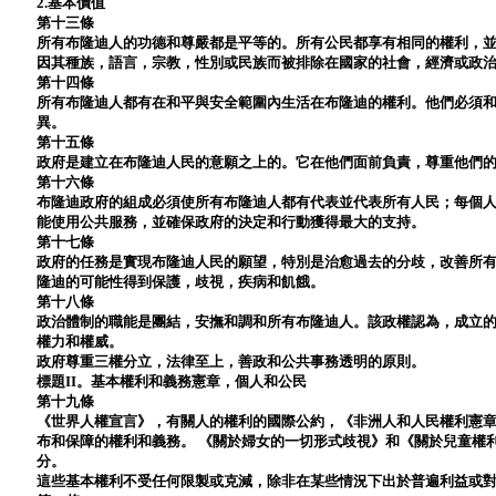
2.基本價值
第十三條
所有布隆迪人的功德和尊嚴都是平等的。所有公民都享有相同的權利，
因其種族，語言，宗教，性別或民族而被排除在國家的社會，經濟或政
第十四條
所有布隆迪人都有在和平與安全範圍內生活在布隆迪的權利。他們必須
異。
第十五條
政府是建立在布隆迪人民的意願之上的。它在他們面前負責，尊重他們
第十六條
布隆迪政府的組成必須使所有布隆迪人都有代表並代表所有人民；每個
能使用公共服務，並確保政府的決定和行動獲得最大的支持。
第十七條
政府的任務是實現布隆迪人民的願望，特別是治愈過去的分歧，改善所
隆迪的可能性得到保護，歧視，疾病和飢餓。
第十八條
政治體制的職能是團結，安撫和調和所有布隆迪人。該政權認為，成立
權力和權威。
政府尊重三權分立，法律至上，善政和公共事務透明的原則。
標題II。基本權利和義務憲章，個人和公民
第十九條
《世界人權宣言》，有關人的權利的國際公約，《非洲人和人民權利憲
布和保障的權利和義務。 《關於婦女的一切形式歧視》和《關於兒童權
分。
這些基本權利不受任何限製或克減，除非在某些情況下出於普遍利益或