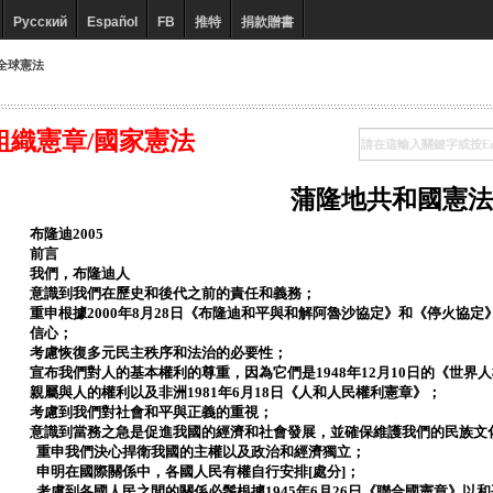
Русский
Español
FB
推特
捐款贈書
全球憲法
組織憲章/國家憲法
蒲隆地共和國憲法
布隆迪2005
前言
我們，布隆迪人
意識到我們在歷史和後代之前的責任和義務；
重申根據2000年8月28日《布隆迪和平與和解阿魯沙協定》和《停火協
信心；
考慮恢復多元民主秩序和法治的必要性；
宣布我們對人的基本權利的尊重，因為它們是1948年12月10日的《世界人
親屬與人的權利以及非洲1981年6月18日《人和人民權利憲章》；
考慮到我們對社會和平與正義的重視；
意識到當務之急是促進我國的經濟和社會發展，並確保維護我們的民族文
重申我們決心捍衛我國的主權以及政治和經濟獨立；
申明在國際關係中，各國人民有權自行安排[處分]；
考慮到各國人民之間的關係必鬚根據1945年6月26日《聯合國憲章》以