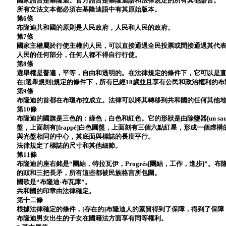
國家語言是基隆迪。官方語言是基隆迪語和法律規定的所有其他語言。
所有立法文本都必須在基隆迪語中有其原始版本。
第6條
布隆迪共和國的原則是人民政府，人民和人民的政府。
第7條
國家主權屬於行使主權的人民，可以直接通過全民投票或間接通過其代
人民的任何部分，任何人都不得自行行使。
第8條
選舉權是普遍，平等，自由和透明的。在法律規定的條件下，它可以是
在[選舉規則]規定的條件下，所有已經18歲並且享有公民和政治權利的
第9條
布隆迪的首都在布瓊布拉成立。法律可以將其轉移到共和國的任何其他
第10條
布隆迪的國旗是三色的：綠色，白色和紅色。它的形狀是由除鹽器[un saut
盤，上面刻有[frappé]白色圓盤，上面刻有三個六點紅星，形成一個
與光盤相同的中心，其底面與標誌的長度平行。
法律規定了標誌的尺寸和其他細節。
第11條
布隆迪的座右銘是“團結，特拉瓦伊，Progrés[團結，工作，進步]”
的頭和三把長矛，所有這些都被民族格言所包圍。
國歌是“布隆迪·布瓦庫”。
共和國的印章由法律確定。
第十二條
根據法律確定的條件，[存在的]布隆迪人的素質得到了保障，得到了保障
布隆迪男女出生的子女在國籍法方面享有同等權利。