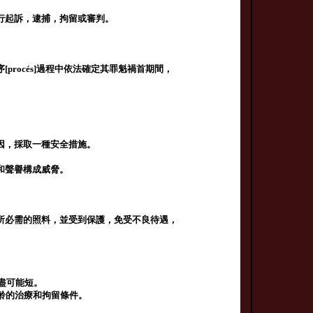
行起訴，逮捕，拘留或審判。
rocés]過程中依法確定其罪魁禍首期間，
因，採取一種安全措施。
和聲譽構成威脅。
。
所必需的照料，並受到保護，免受不良待遇，
。
盡可能短。
齡的治療和拘留條件。