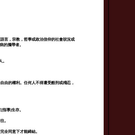
。
，語言，宗教，哲學或政治信仰的社會狀況或
疾病的攜帶者。
人。
動自由的權利。任何人不得遭受酷刑或殘忍，
[指導]生存。
來往。
和完全同意下才能締結。