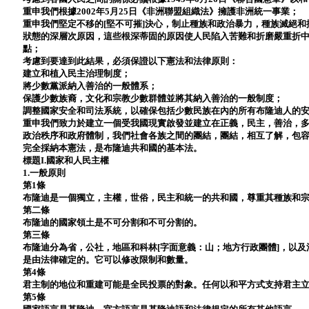
重申我們根據2002年5月25日《非洲聯盟組織法》擁護非洲統一事業；
重申我們堅定不移的[堅不可摧]決心，制止種族和政治暴力，種族滅絕
狀態的深層次原因，這些根深蒂固的原因使人民陷入苦難和折磨嚴重折
點；
考慮到要達到此結果，必須保證以下憲法和法律原則：
建立和植入民主治理制度；
將少數黨派納入善治的一般體系；
保護少數族裔，文化和宗教少數群體並將其納入善治的一般制度；
調整國家安全和司法系統，以確保包括少數民族在內的所有布隆迪人的
重申我們致力於建立一個受我國現實啟發並建立在正義，民主，善治，
政治秩序和政府體制，我們社會各族之間的團結，團結，相互了解，包
完全採納本憲法，是布隆迪共和國的基本法。
標題I.國家和人民主權
1.一般原則
第1條
布隆迪是一個獨立，主權，世俗，民主和統一的共和國，尊重其種族和
第二條
布隆迪的國家領土是不可分割和不可分割的。
第三條
布隆迪分為省，公社，地區和科林[字面意義：山；地方行政團體]，以
是由法律確定的。它可以修改限制和數量。
第4條
君主制的地位和重建可能是全民投票的對象。任何以和平方式支持君主
第5條