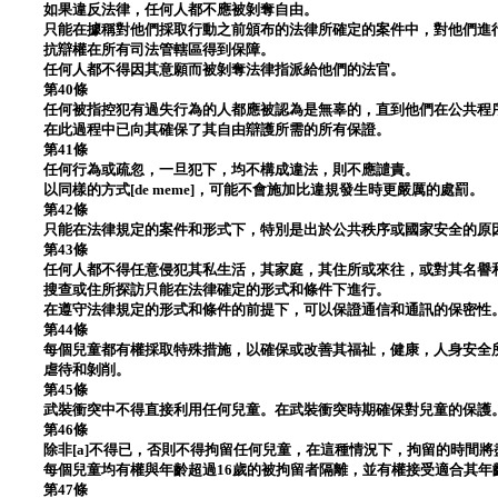
如果違反法律，任何人都不應被剝奪自由。
只能在據稱對他們採取行動之前頒布的法律所確定的案件中，對他們進
抗辯權在所有司法管轄區得到保障。
任何人都不得因其意願而被剝奪法律指派給他們的法官。
第40條
任何被指控犯有過失行為的人都應被認為是無辜的，直到他們在公共程序[p
在此過程中已向其確保了其自由辯護所需的所有保證。
第41條
任何行為或疏忽，一旦犯下，均不構成違法，則不應譴責。
以同樣的方式[de meme]，可能不會施加比違規發生時更嚴厲的處罰。
第42條
只能在法律規定的案件和形式下，特別是出於公共秩序或國家安全的原
第43條
任何人都不得任意侵犯其私生活，其家庭，其住所或來往，或對其名譽
搜查或住所探訪只能在法律確定的形式和條件下進行。
在遵守法律規定的形式和條件的前提下，可以保證通信和通訊的保密性
第44條
每個兒童都有權採取特殊措施，以確保或改善其福祉，健康，人身安全
虐待和剝削。
第45條
武裝衝突中不得直接利用任何兒童。在武裝衝突時期確保對兒童的保護
第46條
除非[a]不得已，否則不得拘留任何兒童，在這種情況下，拘留的時間將
每個兒童均有權與年齡超過16歲的被拘留者隔離，並有權接受適合其年
第47條