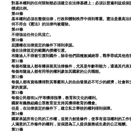
對基本權利的任何限制都必須建立在法律基礎上；必須以普遍利益或保
標成比例。
第48條
基本權利必須在整個法律，行政和體制秩序中得到尊重。憲法是最高法律
何不符合《憲法》的法律均被廢除。
第49條
不得強迫任何公民流亡。
第50條
庇護權在法律規定的條件下得到承認。
僅在法律規定的範圍內授權引渡。
布隆迪人不得被引渡到國外，除非他們因種族滅絕罪，戰爭罪或其他危
第51條
每個布隆迪人都有權保留其法律條件，尤其是年齡和能力，通過其代表
每個布隆迪人都有同等的權利參加其國家的公共職能。
第52條
每個人都有資格獲得對其尊嚴和人的自由發展必不可少的經濟，社會和
家的資源。
第53條
每個公民都有[a]平等獲得指導，教育和文化的權利。
國家有義務組織公眾教育並支持其獲得教育的機會。
但是，在法律規定的條件下，建立私立學校的權利得到保障。
第54條
國家承認所有公民的工作權，並努力創造條件，使享有這項權利的工作
人滿意的工作條件的權利，並保證為工人提供服務或生產的公正報酬。
第55條