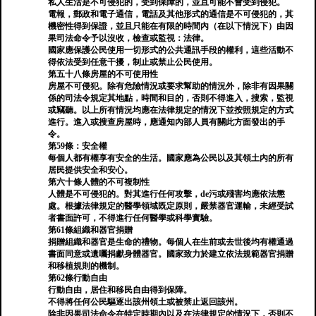
私人生活是不可侵犯的，受到保障的，並且可能不會受到侵犯。
電報，郵政和電子通信，電話及其他形式的通信是不可侵犯的，其
機密性得到保證，並且只能在有限的時間內（在以下情況下）由因
果司法命令予以沒收，檢查或監視：法律。
國家應保護公民使用一切形式的公共通訊手段的權利，這些活動不
得依法受到任意干擾，制止或禁止公民使用。
第五十八條房屋的不可使用性
房屋不可侵犯。除有危險情況或要求幫助的情況外，除非有因果關
係的司法令規定其地點，時間和目的，否則不得進入，搜索，監視
或竊聽。以上所有情況均應在法律規定的情況下並按照規定的方式
進行。進入或搜查房屋時，應通知內部人員有關此方面發出的手
令。
第59條：安全權
每個人都有權享有安全的生活。國家應為公民以及其領土內的所有
居民提供安全和安心。
第六十條人體的不可複制性
人體是不可侵犯的。對其進行任何攻擊，de污或殘害均應依法懲
處。根據法律規定的醫學領域既定原則，嚴禁器官運輸，未經受試
者書面許可，不得進行任何醫學或科學實驗。
第61條組織和器官捐贈
捐贈組織和器官是生命的禮物。每個人在生前或去世後均有權通過
書面同意或遺囑捐獻身體器官。國家致力於建立依法規範器官捐贈
和移植規則的機制。
第62條行動自由
行動自由，居住和移民自由得到保障。
不得將任何公民驅逐出該州領土或被禁止返回該州。
除非因果司法命令在特定時期內以及在法律規定的情況下，否則不