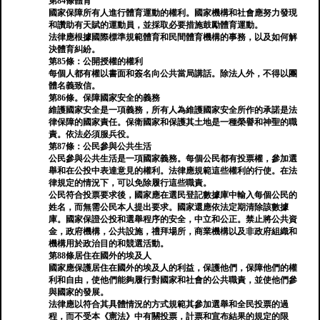
第84條體育
國家保障所有人進行體育運動的權利。國家機構和社會應努力發現
和讚助有天賦的運動員，並採取必要措施鼓勵體育運動。
法律應根據國際標準規範體育和民間體育機構的事務，以及如何解
決體育糾紛。
第85條：公開授權的權利
每個人都有權以書面和簽名向公共當局講話。除法人外，不得以團
體名義致信。
第86條。保障國家安全的義務
維護國家安全是一項義務，所有人為維護國家安全所作的承諾是法
律保障的國家責任。保衛國家和保護其土地是一種榮譽和神聖的職
責。依法必須服兵役。
第87條：公民參與公共生活
公民參與公共生活是一項國家義務。每個公民都有投票權，參加選
舉和在公投中表達意見的權利。法律應規範這些權利的行使。在法
律規定的情況下，可以免除履行這些職責。
公民符合投票要求後，國家應在選民登記數據庫中輸入每個公民的
姓名，而無需公民本人提出要求。國家還應依法定期清除該數據
庫。國家保證公投和選舉程序的安全，中立和公正。禁止將公共資
金，政府機構，公共設施，禮拜場所，商業機構以及非政府組織和
機構用於政治目的和競選活動。
第88條居住在國外的埃及人
國家應保護居住在國外的埃及人的利益，保護他們，保障他們的權
利和自由，使他們能夠履行對國家和社會的公共職責，並使他們參
與國家的發展。
法律應以符合其具體情況的方式規範其參加選舉和全民投票的過
程，而不受本《憲法》中有關投票，計票和宣布結果的規定的限