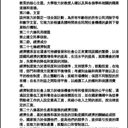
教育的核心主題。大學致力於教授人權以及與各個學科相關的職業
道德和道德。
第25條。文盲
該州致力於製定一項全面計劃，為所有年齡段的所有公民消除字母
和數字文盲。它致力於根據具體時間表在民間社會機構的參與下發
展執行機制。
第二十六條民用標題
禁止建立民事頭銜。
第二節。經濟成分
第二十七條經濟制度
經濟體系旨在通過可持續發展和社會公正來實現該國的繁榮，以保
證國民經濟的實際增長率的提高，生活水平的提高，就業機會的增
加，失業率的降低和貧困的消除。
經濟制度致力於透明度和治理標準，支持競爭力，鼓勵投資，在地
理，部門和環境方面實現平衡增長；考慮到金融和商業平衡以及公
平的稅收制度，防止壟斷行為；規範市場機制；保證不同類型的所
有權；在各方利益之間取得平衡，以維護工人的權利和保護消費
者。
經濟制度在社會上致力於確保機會均等和發展回報的公平分配，通
過設定最低工資和養老金以確保體面生活，並在國家機構中為從事
勞動者工作的人設定最高工資，來縮小收入之間的差距。按法律規
定的工資。
第二十八條基於生產和服務的經濟活動
經濟生產，基於服務和基於信息的活動是國民經濟的關鍵組成部
分。國家致力於保護他們，提高他們的競爭力，提供吸引投資的環
境，並致力於增加產量，鼓勵出口和管制進口。