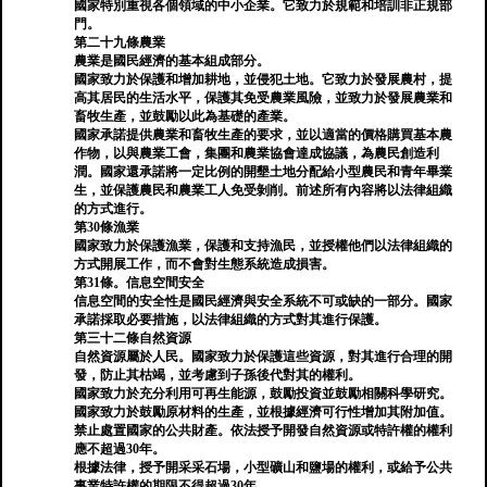
國家特別重視各個領域的中小企業。它致力於規範和培訓非正規部
門。
第二十九條農業
農業是國民經濟的基本組成部分。
國家致力於保護和增加耕地，並侵犯土地。它致力於發展農村，提
高其居民的生活水平，保護其免受農業風險，並致力於發展農業和
畜牧生產，並鼓勵以此為基礎的產業。
國家承諾提供農業和畜牧生產的要求，並以適當的價格購買基本農
作物，以與農業工會，集團和農業協會達成協議，為農民創造利
潤。國家還承諾將一定比例的開墾土地分配給小型農民和青年畢業
生，並保護農民和農業工人免受剝削。前述所有內容將以法律組織
的方式進行。
第30條漁業
國家致力於保護漁業，保護和支持漁民，並授權他們以法律組織的
方式開展工作，而不會對生態系統造成損害。
第31條。信息空間安全
信息空間的安全性是國民經濟與安全系統不可或缺的一部分。國家
承諾採取必要措施，以法律組織的方式對其進行保護。
第三十二條自然資源
自然資源屬於人民。國家致力於保護這些資源，對其進行合理的開
發，防止其枯竭，並考慮到子孫後代對其的權利。
國家致力於充分利用可再生能源，鼓勵投資並鼓勵相關科學研究。
國家致力於鼓勵原材料的生產，並根據經濟可行性增加其附加值。
禁止處置國家的公共財產。依法授予開發自然資源或特許權的權利
應不超過30年。
根據法律，授予開采采石場，小型礦山和鹽場的權利，或給予公共
事業特許權的期限不得超過30年。