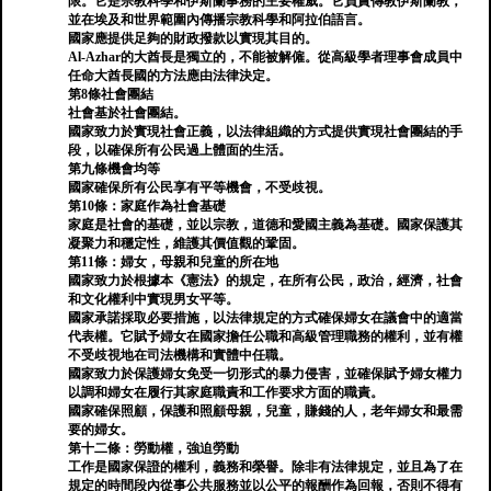
限。它是宗教科學和伊斯蘭事務的主要權威。它負責傳教伊斯蘭教，
並在埃及和世界範圍內傳播宗教科學和阿拉伯語言。
國家應提供足夠的財政撥款以實現其目的。
Al-Azhar的大酋長是獨立的，不能被解僱。從高級學者理事會成員中
任命大酋長國的方法應由法律決定。
第8條社會團結
社會基於社會團結。
國家致力於實現社會正義，以法律組織的方式提供實現社會團結的手
段，以確保所有公民過上體面的生活。
第九條機會均等
國家確保所有公民享有平等機會，不受歧視。
第10條：家庭作為社會基礎
家庭是社會的基礎，並以宗教，道德和愛國主義為基礎。國家保護其
凝聚力和穩定性，維護其價值觀的鞏固。
第11條：婦女，母親和兒童的所在地
國家致力於根據本《憲法》的規定，在所有公民，政治，經濟，社會
和文化權利中實現男女平等。
國家承諾採取必要措施，以法律規定的方式確保婦女在議會中的適當
代表權。它賦予婦女在國家擔任公職和高級管理職務的權利，並有權
不受歧視地在司法機構和實體中任職。
國家致力於保護婦女免受一切形式的暴力侵害，並確保賦予婦女權力
以調和婦女在履行其家庭職責和工作要求方面的職責。
國家確保照顧，保護和照顧母親，兒童，賺錢的人，老年婦女和最需
要的婦女。
第十二條：勞動權，強迫勞動
工作是國家保證的權利，義務和榮譽。除非有法律規定，並且為了在
規定的時間段內從事公共服務並以公平的報酬作為回報，否則不得有