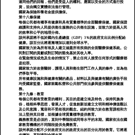
連同他們的回報，他們是受益人的權利。應當以安全的方式進行投
資，並由獨立實體依法進行管理。
國家為保險和養老金提供擔保。
第十八條保健
每個公民都有權享有健康和具有質量標準的全面醫療保健。國家保證
維護和支持向人民提供衛生服務的公共衛生設施，並致力於提高人民
的效率和公平的地理分佈。
該州承諾將不低於國內生產總值（GDP）3％的政府支出比例分配給
健康。該百分比將逐漸增加以達到全球水平。
國家致力於為所有埃及人建立涵蓋所有疾病的全面醫療保健系統。公
民對訂閱的貢獻或對訂閱的豁免基於其收入率。
在緊急情況或危及生命的情況下，禁止任何人接受任何形式的醫療都
是犯罪。
國家致力於改善醫師，護理人員和衛生部門工作人員的條件，並為他
們爭取平等。
所有健康設施和與健康有關的產品，材料以及與健康有關的廣告手段
均受國家監督。國家鼓勵私營和公共部門依法參與提供醫療保健服
務。
第十九條：教育
每個公民都有受教育的權利，其目的是建立埃及特色，保持民族身
份，植根科學思想，發展人才，促進創新並建立文明和精神價值觀以
及公民意識，寬容和不受歧視的觀念。紐約州致力於在教育課程和方
法上堅持其目標，並根據全球質量標準提供教育。
義務教育是必須的，直到中學階段或同等水平的末期。國家依法在國
家教育機構的不同階段提供免費教育。
該州承諾分配不少於政府支出的政府支出的百分比用於教育。它將逐