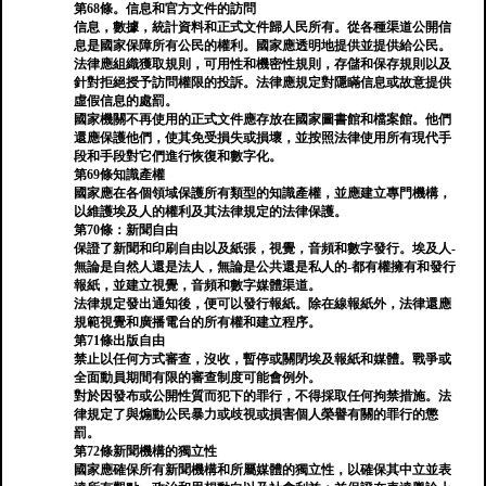
第68條。信息和官方文件的訪問
信息，數據，統計資料和正式文件歸人民所有。從各種渠道公開信
息是國家保障所有公民的權利。國家應透明地提供並提供給公民。
法律應組織獲取規則，可用性和機密性規則，存儲和保存規則以及
針對拒絕授予訪問權限的投訴。法律應規定對隱瞞信息或故意提供
虛假信息的處罰。
國家機關不再使用的正式文件應存放在國家圖書館和檔案館。他們
還應保護他們，使其免受損失或損壞，並按照法律使用所有現代手
段和手段對它們進行恢復和數字化。
第69條知識產權
國家應在各個領域保護所有類型的知識產權，並應建立專門機構，
以維護埃及人的權利及其法律規定的法律保護。
第70條：新聞自由
保證了新聞和印刷自由以及紙張，視覺，音頻和數字發行。埃及人-
無論是自然人還是法人，無論是公共還是私人的-都有權擁有和發行
報紙，並建立視覺，音頻和數字媒體渠道。
法律規定發出通知後，便可以發行報紙。除在線報紙外，法律還應
規範視覺和廣播電台的所有權和建立程序。
第71條出版自由
禁止以任何方式審查，沒收，暫停或關閉埃及報紙和媒體。戰爭或
全面動員期間有限的審查制度可能會例外。
對於因發布或公開性質而犯下的罪行，不得採取任何拘禁措施。法
律規定了與煽動公民暴力或歧視或損害個人榮譽有關的罪行的懲
罰。
第72條新聞機構的獨立性
國家應確保所有新聞機構和所屬媒體的獨立性，以確保其中立並表