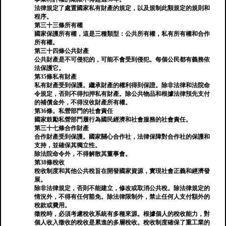
法律規定了處置國家私有財產的規定，以及規制此類規定的規則和
程序。
第三十三條所有權
國家保護所有權，這是三種類型：公共所有權，私有所有權和合作
所有權。
第三十四條公共財產
公共財產是不可侵犯的，可能不會受到侵犯。每個公民都有義務依
法保護它。
第35條私有財產
私有財產受到保護。繼承財產的權利得到保證。除非法律和法院命
令規定，否則不得扣押私有財產。除公共物品和根據法律預先支付
的補償金外，不得沒收財產所有權。
第36條。私營部門的社會責任
國家鼓勵私營部門履行為國民經濟和社會服務的社會責任。
第三十七條合作財產
合作財產受到保護。國家關心合作社，法律保障對合作社的保護和
支持，並確保其獨立性。
除法院命令外，不得解散其董事會。
第38條稅收
稅收制度和其他公共稅旨在開發國家資源，實現社會正義和經濟發
展。
除非法律規定，否則不能建立，修改或取消公共稅。除法律規定的
情況外，不得有任何豁免。除法律限制外，禁止任何人支付額外的
稅款或費用。
徵稅時，必須考慮稅收系統有多種來源。根據個人的稅收能力，對
個人收入徵收的稅收是累進的多層稅收。稅收制度確保了重工業的