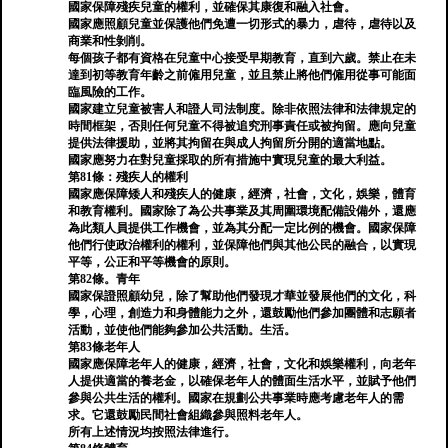
國家保障殘疾兒童的權利，並確保其康復和融入社會。
國家應照顧兒童並保護他們免遭一切形式的暴力，虐待，虐待以及
商業和性剝削。
每個孩子都有資格在兒童中心接受早期教育，直到六歲。禁止在未
達到初等教育年齡之前僱用兒童，並且禁止將他們僱用從事可能面
臨風險的工作。
國家建立兒童被害人和證人司法制度。除非依照法律和法律規定的
時間框架，否則任何兒童不得被追究刑事責任或被拘留。應向兒童
提供法律援助，並將其拘留在與成人拘留所分開的適當地點。
國家應努力在對兒童採取的所有措施中實現兒童的最大利益。
第81條：殘疾人的權利
國家應保障矮人和殘疾人的健康，經濟，社會，文化，娛樂，體育
和教育權利。國家除了為公共事業及其周圍環境配備設備外，還應
為此類人員提供工作機會，並為其分配一定比例的機會。國家保障
他們行使政治權利的權利，並保障他們與其他公民的融合，以實現
平等，公正和平等機會的原則。
第82條。青年
國家保證照顧幼兒，除了幫助他們發現才華並發展他們的文化，科
學，心理，創造力和身體能力之外，還鼓勵他們參加團體和志願者
活動，並使他們能夠參加公共活動。生活。
第83條老年人
國家應保障老年人的健康，經濟，社會，文化和娛樂權利，向老年
人提供適當的養老金，以確保老年人的體面生活水平，並賦予他們
參與公共生活的權利。國家在規劃公共事業時應考慮老年人的需
求。它還鼓勵民間社會組織參與照料老年人。
所有上述情況均按照法律進行。