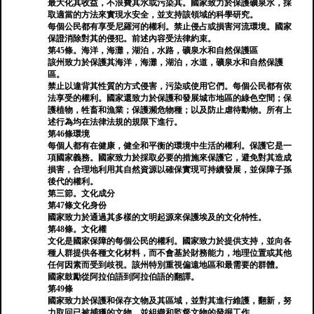
最大化其收益，不浪費其水或污染其。國家致力於保護礦泉水，採
取適當的方法來實現水安全，並支持該領域的科學研究。
每個公民都有享受尼羅河的權利。禁止侵占或損害河流環境。國家
保證消除對其的侵犯。前述內容受法律約束。
第45條。海洋，海灘，湖泊，水路，礦泉水和自然保護區
該州致力於保護其海洋，海灘，湖泊，水道，礦泉水和自然保護
區。
禁止以違背其性質的方式侵害，污染或使用它們。每個公民都有依
法享受的權利。國家還致力於保護和發展城市地區的綠色空間；保
護植物，牲畜和漁業；保護瀕危物種；以及防止虐待動物。所有上
述行為均在法律法規的規限下進行。
第46條環境
每個人都有在健康，健全和平衡的環境中生活的權利。保護它是一
項國家義務。國家致力於採取必要的措施來保護它，避免對其造成
損害，合理地利用其自然資源以確保實現可持續發展，並保障子孫
後代的權利。
第三節。文化成分
第47條文化身份
國家致力於通過其多樣的文明起源來保護埃及的文化特性。
第48條。文化權
文化是國家保障的每個公民的權利。國家致力於提供支持，並向各
種人群提供各種文化材料，而不會基於財務能力，地理位置或其他
任何因素而受到歧視。該州特別重視偏遠地區和最需要的群體。
國家鼓勵從阿拉伯語到阿拉伯語的翻譯。
第49條
國家致力於保護和保存文物及其區域，並對其進行維護，翻新，努
力取回已被捕獲的文物，並組織和監督文物的發掘工作。