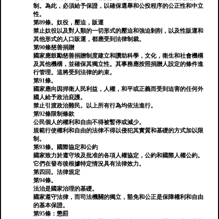
制。為此，必須給予保證，以確保選舉和公投程序的公正性和中立
性。
第89條。奴役，壓迫，販運
禁止奴役以及對人類的一切形式的壓迫和強迫剝削，以及性販運和
其他形式的人口販運，都應受到法律制裁。
第90條慈善捐贈
國家應鼓勵慈善捐贈制度建立和讚助科學，文化，衛生和社會機構
及其他機構，並確保其獨立性。其事務應按照捐贈人設定的條件進
行管理。這將受到法律的約束。
第91條。
國家應向因捍衛人民利益，人權，和平或正義而受到迫害的任何外
國人給予政治庇護。
禁止引渡政治難民。以上所有行為均依法進行。
第92條限制條款
公民個人的權利和自由不得被暫停或減少。
規範行使權利和自由的法律不得以侵犯其實質和基礎的方式加以限
制。
第93條。國際協定和公約
國家致力於遵守埃及批准的各項人權協定，公約和國際人權公約。
它們在發布後根據特定情況具有法律效力。
第四回。法律規定
第94條。
法治是國家治理的基礎。
國家遵守法律，而司法機關的獨立，豁免和公正是保障權利和自由
的基本保證。
第95條：懲罰