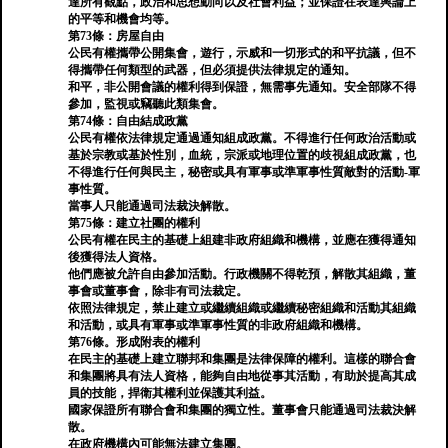
達所有觀點，政治和思想動向以及社會利益；並保證在表達輿論上
的平等和機會均等。
第73條：房屋自由
公民有權攜帶公開集會，遊行，示威和一切形式的和平抗議，但不
得攜帶任何類型的武器，但必須提供法律規定的通知。
和平，非公開會議的權利得到保證，無需事先通知。安全部隊不得
參加，監視或竊聽此類集會。
第74條：自由結成政黨
公民有權依法律規定通過通知組成政黨。不得進行任何政治活動或
基於宗教或基於性別，血統，宗派或地理位置的歧視組成政黨，也
不得進行任何與民主，秘密或具有軍事或準軍事性質敵對的活動-軍
事性質。
當事人只能通過司法裁決解散。
第75條：建立社團的權利
公民有權在民主的基礎上組建非政府組織和機構，並應在獲得通知
後獲得法人資格。
他們應被允許自由參加活動。行政機關不得乾預，解散其組織，董
事會或董事會，除非有司法裁定。
依照法律規定，禁止建立或繼續組織或繼續秘密組織和活動其組織
和活動，或具有軍事或準軍事性質的非政府組織和機構。
第76條。形成附表的權利
在民主的基礎上建立聯邦和集團是法律保障的權利。這樣的聯合會
和集團將具有法人資格，能夠自由地從事其活動，有助於提高其成
員的技能，捍衛其權利並保護其利益。
國家保證所有聯合會和集團的獨立性。董事會只能通過司法裁決解
散。
在政府機構內可能無法建立集團。