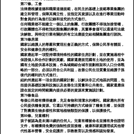
第77條。工會
法律應根據道德和職業道德規範，在民主的基礎上規範專業集團的
建立和管理，保障其獨立性，並指定其資源以及在進行專業活動時
對會員的行為進行記錄和追究的方式進行。
任何職業都不能建立一個以上的集團。行政團體不得強加接管權，
行政團體也不得乾預此類集團的事務，其董事會僅可以通過司法裁
決解散。與特定行業有關的所有立法應提交給相關集團進行諮詢。
第78條房屋
國家以維護人的尊嚴和實現社會正義的方式，保障公民享有體面，
安全和健康住房的權利。
國家應起草一項堅持環境特殊性的國家住房計劃，並在實施過程中
保證個人和合作計劃的貢獻。國家還應規范國有土地的使用，並為
國有土地提供基本設施，作為城鄉綜合城市規劃框架和人口分佈戰
略的一部分。必須以符合公共利益，改善公民生活質量並維護子孫
後代的權利的方式進行。
紐約州應起草一項全面的國家計劃，以解決非正式地區的問題，包
括提供基礎設施和設施以及改善生活質量和公共衛生。國家還應保
證在規定的時間範圍內提供必要的資源來實施該計劃。
第79條食品
每個公民都有獲得健康，充足食物和清潔水的權利。國家應向所有
公民提供糧食資源。它還以可持續的方式確保了糧食主權，並保證
了對農業生物多樣性和當地植物類型的保護，以保護後代。
第80條。兒童權利
孩子被認為是未滿18歲的任何人。兒童有權被命名並擁有身份證明
文件，有權獲得免費的強制性疫苗接種，健康和家庭護理或其他替
代性基本營養，安全庇護所，宗教教育以及情感和認知發展。