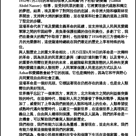
1952年7月23日的革命由領導人加馬爾·阿卜杜勒·納賽爾（Gamal
Abdel Nasser）領導，並受到民眾的歡迎，它將實現後代疏散和獨立
的夢想。結果，埃及重申了對阿拉伯的忠誠，向非洲大陸和穆斯林世
界開放，支持跨大洲的解放運動，並在發展和社會正義的道路上採取
了堅定的步驟。
這場革命代表了埃及愛國主義革命的延續，並支持埃及人民與其愛國
軍隊之間的牢固紐帶，肩負著保護祖國的信任和責任。多虧了它，我
們在最偉大的戰鬥中取得了勝利，包括發動了1956年的三方侵略和十
月的光榮勝利，這使薩達特總統在我們最近的歷史上享有特殊的地
位。
與人類歷史上的重大革命相比，1月25日至6月30日的革命是一次獨特
的革命，因為涉及的民眾廣泛參與（據估計達到數千萬）以及青年人
的重要作用嚮往更美好的未來，超越階級和意識形態的人民伸向更廣
闊的愛國主義和人類視野，人民軍隊保護人民意志的方式以及Al-
Azhar和愛國教會給予它的祝福。它也是獨特的，因為它和平與野心
共同實現自由和社會正義。
這場革命是一個好兆頭。它標誌著現在仍然存在的過去，也是全人類
嚮往的美好預兆。
世界幾乎忘記了一個東西方，東西方，北方和南方之間的利益衝突撕
毀的時代。在這個時代，階級和人民之間爆發了爭執和戰爭，風險增
加了，威脅到了上帝為我們創造的人類和地球上的生命。人類希望從
成熟時代邁向智慧時代，以建立一個新世界，在這個世界上真理與正
義佔上風，自由與人權得到保護。我們埃及人認為，我們的革命是一
次機會，可以幫助我們書寫人類的新歷史。
我們相信，我們有能力以過去為靈感，激發現在，並走向未來。我們
有能力發展這個能發展我們的家園。
我們認為，每個公民都有權利在安全和保障下生活在這個家園，每個