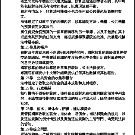
者之間取得平衡的方式達成協議。預算是通過法律發布的，其中可
能包括對任何現有法律的修改，以實現這種平衡。
在所有情況下，預算法可能都不包含任何給公民帶來新負擔的案
文。
法律規定了財政年度的具體內容，預算編制方法，機構，公共機構
的預算規定及其賬目。
將任何資金從預算的一個章節轉移到另一章節，以及不包括在其中
或超出其預算的任何支出，都必須獲得眾議院的批准。批准是根據
法律發布的。
第125條最終帳戶
在財政年度結束後不超過6個月的時間內，國家預算的最終決算將提
交給眾議院。中央審計組織的年度報告和中央審計組織對最終帳戶
的意見必須隨此提交。
國家預算的最終決算將逐章進行表決，並由法律發布。
眾議院有權要求中央審計組織提供任何其他數據或其他報告。
第126條：公共資金的收集和撥付
法律規定了收取公共資金的基本規則和支付程序。
第127條。行政機關
執行機構不得簽約貸款，獲得資金或對未在批准的國家預算中列出
的，承諾在隨後期間從國庫支出的項目作出承諾，除非獲得眾議院
批准。
第128條。薪水，退休金，賠償，補貼和獎金
規管從國庫收取的薪金，退休金，賠償金，補貼和獎金的規則，以
及這些規則的例外情況以及實施這些規則的主管部門，均受到法律
的管制。
第129條提交問題
眾議院的每一位成員均可以就其職權範圍內的任何問題向總理，其