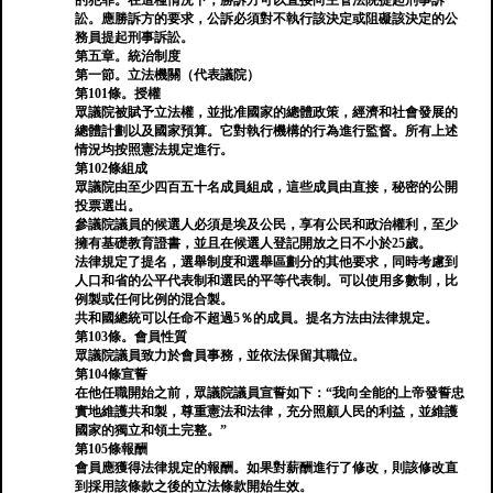
的犯罪。在這種情況下，勝訴方可以直接向主管法院提起刑事訴
訟。應勝訴方的要求，公訴必須對不執行該決定或阻礙該決定的公
務員提起刑事訴訟。
第五章。統治制度
第一節。立法機關（代表議院）
第101條。授權
眾議院被賦予立法權，並批准國家的總體政策，經濟和社會發展的
總體計劃以及國家預算。它對執行機構的行為進行監督。所有上述
情況均按照憲法規定進行。
第102條組成
眾議院由至少四百五十名成員組成，這些成員由直接，秘密的公開
投票選出。
參議院議員的候選人必須是埃及公民，享有公民和政治權利，至少
擁有基礎教育證書，並且在候選人登記開放之日不小於25歲。
法律規定了提名，選舉制度和選舉區劃分的其他要求，同時考慮到
人口和省的公平代表制和選民的平等代表制。可以使用多數制，比
例製或任何比例的混合製。
共和國總統可以任命不超過5％的成員。提名方法由法律規定。
第103條。會員性質
眾議院議員致力於會員事務，並依法保留其職位。
第104條宣誓
在他任職開始之前，眾議院議員宣誓如下：“我向全能的上帝發誓忠
實地維護共和製，尊重憲法和法律，充分照顧人民的利益，並維護
國家的獨立和領土完整。”
第105條報酬
會員應獲得法律規定的報酬。如果對薪酬進行了修改，則該修改直
到採用該條款之後的立法條款開始生效。