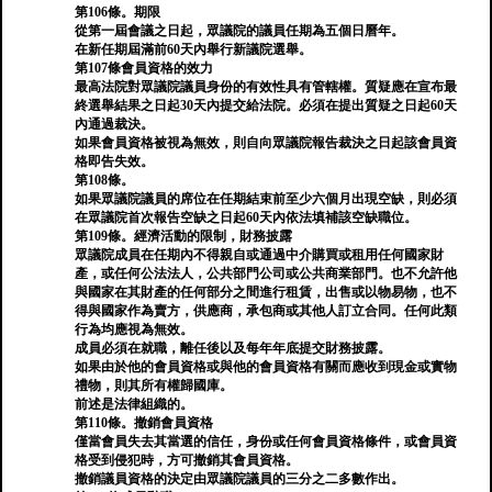
第106條。期限
從第一屆會議之日起，眾議院的議員任期為五個日曆年。
在新任期屆滿前60天內舉行新議院選舉。
第107條會員資格的效力
最高法院對眾議院議員身份的有效性具有管轄權。質疑應在宣布最
終選舉結果之日起30天內提交給法院。必須在提出質疑之日起60天
內通過裁決。
如果會員資格被視為無效，則自向眾議院報告裁決之日起該會員資
格即告失效。
第108條。
如果眾議院議員的席位在任期結束前至少六個月出現空缺，則必須
在眾議院首次報告空缺之日起60天內依法填補該空缺職位。
第109條。經濟活動的限制，財務披露
眾議院成員在任期內不得親自或通過中介購買或租用任何國家財
產，或任何公法法人，公共部門公司或公共商業部門。也不允許他
與國家在其財產的任何部分之間進行租賃，出售或以物易物，也不
得與國家作為賣方，供應商，承包商或其他人訂立合同。任何此類
行為均應視為無效。
成員必須在就職，離任後以及每年年底提交財務披露。
如果由於他的會員資格或與他的會員資格有關而應收到現金或實物
禮物，則其所有權歸國庫。
前述是法律組織的。
第110條。撤銷會員資格
僅當會員失去其當選的信任，身份或任何會員資格條件，或會員資
格受到侵犯時，方可撤銷其會員資格。
撤銷議員資格的決定由眾議院議員的三分之二多數作出。