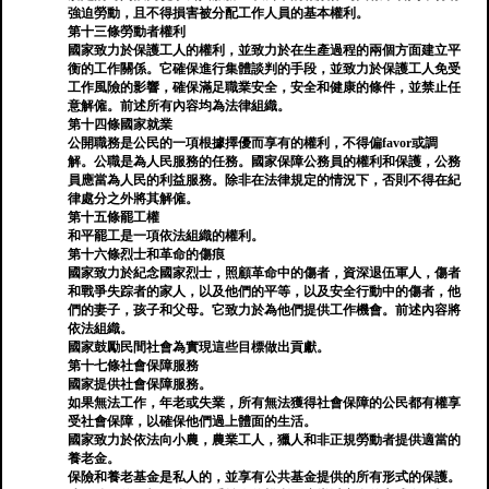
強迫勞動，且不得損害被分配工作人員的基本權利。
第十三條勞動者權利
國家致力於保護工人的權利，並致力於在生產過程的兩個方面建立平
衡的工作關係。它確保進行集體談判的手段，並致力於保護工人免受
工作風險的影響，確保滿足職業安全，安全和健康的條件，並禁止任
意解僱。前述所有內容均為法律組織。
第十四條國家就業
公開職務是公民的一項根據擇優而享有的權利，不得偏favor或調
解。公職是為人民服務的任務。國家保障公務員的權利和保護，公務
員應當為人民的利益服務。除非在法律規定的情況下，否則不得在紀
律處分之外將其解僱。
第十五條罷工權
和平罷工是一項依法組織的權利。
第十六條烈士和革命的傷痕
國家致力於紀念國家烈士，照顧革命中的傷者，資深退伍軍人，傷者
和戰爭失踪者的家人，以及他們的平等，以及安全行動中的傷者，他
們的妻子，孩子和父母。它致力於為他們提供工作機會。前述內容將
依法組織。
國家鼓勵民間社會為實現這些目標做出貢獻。
第十七條社會保障服務
國家提供社會保障服務。
如果無法工作，年老或失業，所有無法獲得社會保障的公民都有權享
受社會保障，以確保他們過上體面的生活。
國家致力於依法向小農，農業工人，獵人和非正規勞動者提供適當的
養老金。
保險和養老基金是私人的，並享有公共基金提供的所有形式的保護。