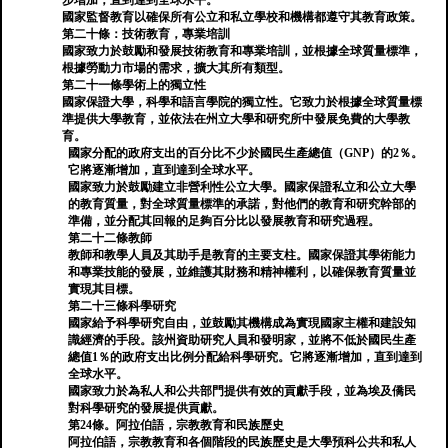
步增加，直到達到全球水平。
國家監督教育以確保所有公立和私立學校和機構都遵守其教育政策。
第二十條：技術教育，專業培訓
國家致力於鼓勵和發展技術教育和專業培訓，並根據全球質量標準，
根據勞動力市場的需求，擴大其所有類型。
第二十一條學術上的獨立性
國家保證大學，科學和語言學院的獨立性。它致力於根據全球質量標
準提供大學教育，並依法在州立大學和研究所中發展免費的大學教
育。
國家分配的政府支出的百分比不少於國民生產總值（GNP）的2％。
它將逐漸增加，直到達到全球水平。
國家致力於鼓勵建立非營利性公立大學。國家保證私立和公立大學
的教育質量，對全球質量標準的承諾，對他們的教育和研究幹部的
準備，並分配其回報的足夠百分比以發展教育和研究過程。
第二十二條教師
教師和教學人員及其助手是教育的主要支柱。國家保證其學術能力
和專業技能的發展，並維護其財務和精神權利，以確保教育質量並
實現其目標。
第二十三條科學研究
國家給予科學研究自由，並鼓勵其機構成為實現國家主權和建設知
識經濟的手段。該州資助研究人員和發明家，並將不低於國民生產
總值1％的政府支出比例分配給科學研究。它將逐漸增加，直到達到
全球水平。
國家致力於為私人和公共部門提供有效的貢獻手段，並為埃及僑民
對科學研究的發展提供貢獻。
第24條。阿拉伯語，宗教教育和民族歷史
阿拉伯語，宗教教育和各個階段的民族歷史是大學預科公共和私人