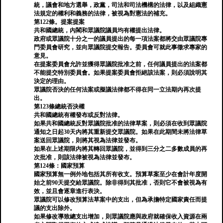
統，議會和地方選舉，政黨，司法和司法機構的法律，以及組織憲
法規定的權利和義務的法律，被視為對憲法的補充。
第122條。提案提案
共和國總統，內閣和眾議院議員均有權提出法律。
政府或眾議院十分之一的議員提出的每一項法案都將交由眾議院專
門委員會研究，並向眾議院提交報告。委員會可就此事徵求專家的
意見。
在提案委員會允許並獲得眾議院批准之前，任何議員提出的法案都
不能提交特別委員會。如果提案委員會拒絕該法案，則必須說明其
決定的理由。
眾議院否決的任何法案或擬議法律都不得在同一立法期內再次提
出。
第123條總統否決權
共和國總統有權發布或反對法律。
如果共和國總統反對眾議院批准的法律草案，則必須在收到眾議院
通知之日起30天內將其重新提交眾議院。如果在此期間未將法律草
案送回眾議院，則將其視為法律並發布。
如果在上述期限內將其轉回眾議院，並得到三分之二多數成員的再
次批准，則該法律被視為法律並發布。
第124條：國家預算
國家預算無一例外地包括其所有收支。預算草案至少在會計年度開
始之前90天提交給眾議院。除非得到其批准，否則它不會被視為有
效，並且會逐章進行表決。
眾議院可以修改預算法草案中的支出，但為承擔特定國家責任而提
議的支出除外。
如果修改導致總支出增加，則眾議院應與政府就確保收入資源在兩