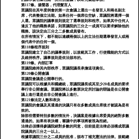
第117條。揚聲器，代理髮言人
眾議院在其年度例會的第一次會議上選出一名發言人和兩名副主
席，代表整個立法期。如果任何一個席位空缺，眾議院將選擇一個
人選。眾議院的議事規則規定了選舉規則和程序。如果其中任何人
違反了他的職務承諾，則眾議院的三分之一成員可以要求解除他的
職務。該決定由三分之二多數成員發布。
在所有情況下，都不能以連續兩個以上的立法任期選舉發言人或兩
個代表中的任何一個。
第118條程序規則
眾議院建立了自己的議事規則，以規範其工作，行使職能的方式以
及維持秩序。議事規則是依​​法頒布的。
第119條。內部訂單
眾議院維持其內部秩序，眾議院議長承擔這項責任。
第120條公開會議
眾議院會議是公開舉行的。
眾議院可以根據共和國總統，眾議院議長或其至少20名成員的要求
舉行非公開會議。眾議院將以多數票決定所討論的辯論是在公開會
議上進行還是在非公開會議上進行。
第121條法定人數和表決
眾議院的會議及其通過的決議只有在多數成員出席後才被認為是有
效的。
除那些需要特別多數的情況外，決議案是根據出席委員的絕對多數
通過的。如果有表決權，審議中的事項將被視為拒絕。
法律必須獲得參議院絕對多數的同意，但前提是法律必須構成眾議
院議員的三分之一以上。
根據眾議院三分之二成員的批准，頒布了補充憲法的法律。規範總