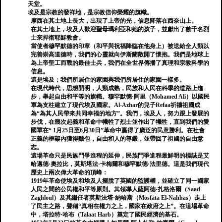
天堂。
埃及是宗教的發祥地，是宗教信仰榮耀的旗幟。
摩西在其土地上長大，出現了上帝的光，信息降落在西奈山上。
在其土地上，埃及人歡迎聖母瑪利亞和她的孩子，並獻出了數千名烈
士來捍衛耶穌教會。
當使者穆罕默德的印章（和平與祝福降臨在他身上）被送給全人類以
完善崇高道德時，我們的心靈就向伊斯蘭敞開了懷抱。我們是地球上
為上帝聖工而戰的最佳士兵，我們在全世界傳播了真理和宗教科學的
信息。
這是埃及；我們所居住的家園與我們所居住的家園一樣多。
在現代時代，思想開明，人類成熟，民族和人民在科學的道路上進
步，舉起自由和平等的旗幟。穆罕默德·阿里（Mohamed Ali）以國民
軍為支柱建立了現代埃及國家。Al-Azhar的兒子Refaa祈禱祖國成
為“為其人民帶來共同幸福的地方”。我們，埃及人，努力跟上發展的
步伐，在幾次起義和革命中犧牲了烈士並作出了犧牲，直到我們的愛
國軍在“ 1月25日至6月30日”革命中贏得了廣泛的民意勝利。在社會
正義的框架內獲得麵包，自由和人的尊嚴，並帶回了祖國的自由意
志。
這場革命只是民族鬥爭進程的延伸，民族鬥爭進程最鮮明的標誌是艾
哈邁德·奧拉比，莫斯塔法·卡梅爾和穆罕默德·法里德。這是我們現代
歷史上兩次偉大革命的頂峰：
1919年革命使埃及和埃及人擺脫了英國的監護權，並確立了同一國家
人民之間的公民權和平等原則。其領導人薩阿德·扎格洛爾（Saad
Zaghloul）及其繼任者莫斯法塔·納哈斯（Mosfata El-Nahhas）走上
了民主之路，聲稱“真相在權力之上，國家在政府之上”。在這場革命
中，塔拉特·哈布（Talaat Harb）奠定了國民經濟的基石。