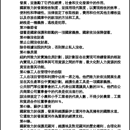
發展，並激勵了它們在經濟，社會和文化發展中的作用。
國家致力於發展稅收制度，並採用現代製度，以實現稅收的效率，
便利性和準確性。法律規定了收取稅款，費用和任何其他主權收益
以及存放在國庫中的款項的方法和工具。
納稅是一種義務，逃稅是犯罪。
第39條節省
儲蓄是國家保護和鼓勵的一項國家義務。國家依法保障儲蓄。
第40條沒收財產
禁止公開沒收財產。
除非根據法院的判決，否則禁止私人沒收。
第41條房屋
紐約州致力於實施住房計劃，該計劃旨在在實現可持續發展的框架
內實現人口增長率與可用資源之間的平衡，最大化對人力資源的投
資並改善其功能。
第42條工人在管理中的份額
工人在項目管理和利潤中佔有一席之地。他們致力於依法開展生產
並在其生產單位中實施計劃。維護生產工具是一項國家義務。
公共部門單位董事會的工人代表佔當選議員人數的50％。他們在公
共商業公司董事會中的代表是依法進行的。
該法律規定了小農和小手工業者的代表人數，不得少於農業，工業
和貿易合作社董事會的80％。
第43條。蘇伊士運河
國家致力於保護，發展和維護蘇伊士運河作為其擁有的國際水道。
它還致力於發展運河作為重要的經濟支柱。
第44條。
國家致力於保護尼羅河，維護埃及對尼羅河的歷史權利，合理化和