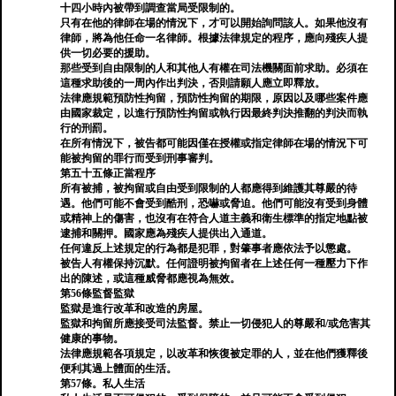
十四小時內被帶到調查當局受限制的。
只有在他的律師在場的情況下，才可以開始詢問該人。如果他沒有
律師，將為他任命一名律師。根據法律規定的程序，應向殘疾人提
供一切必要的援助。
那些受到自由限制的人和其他人有權在司法機關面前求助。必須在
這種求助後的一周內作出判決，否則請願人應立即釋放。
法律應規範預防性拘留，預防性拘留的期限，原因以及哪些案件應
由國家裁定，以進行預防性拘留或執行因最終判決推翻的判決而執
行的刑罰。
在所有情況下，被告都可能因僅在授權或指定律師在場的情況下可
能被拘留的罪行而受到刑事審判。
第五十五條正當程序
所有被捕，被拘留或自由受到限制的人都應得到維護其尊嚴的待
遇。他們可能不會受到酷刑，恐嚇或脅迫。他們可能沒有受到身體
或精神上的傷害，也沒有在符合人道主義和衛生標準的指定地點被
逮捕和關押。國家應為殘疾人提供出入通道。
任何違反上述規定的行為都是犯罪，對肇事者應依法予以懲處。
被告人有權保持沉默。任何證明被拘留者在上述任何一種壓力下作
出的陳述，或這種威脅都應視為無效。
第56條監督監獄
監獄是進行改革和改造的房屋。
監獄和拘留所應接受司法監督。禁止一切侵犯人的尊嚴和/或危害其
健康的事物。
法律應規範各項規定，以改革和恢復被定罪的人，並在他們獲釋後
便利其過上體面的生活。
第57條。私人生活