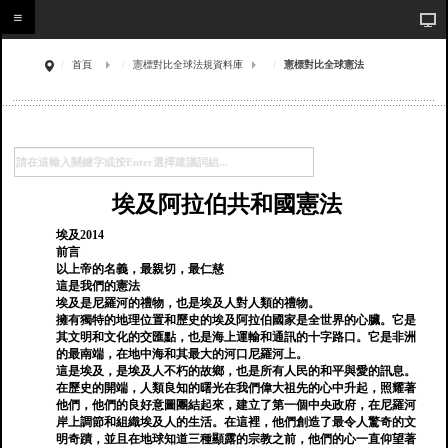
首頁
憲標對比全球法規資料庫
憲標對比全球憲法
埃及阿拉伯共和國憲法
埃及2014
前言
以上帝的名義，最親切，最仁慈
這是我們的憲法
埃及是尼羅河的禮物，也是埃及人對人類的禮物。
擁有獨特的地理位置和歷史的埃及阿拉伯國家是全世界的心臟。它是
其文明和文化的交匯點，也是海上運輸和通訊的十字路口。它是非洲
的最南端，在地中海和其最大的河口尼羅河上。
這是埃及，是埃及人不朽的故鄉，也是所有人民的和平與愛的訊息。
在歷史的開端，人類良知的曙光在我們偉大祖先的心中升起，照耀著
他們，他們的良好意圖團結起來，建立了第一個中央政府，在尼羅河
岸上調節和組織埃及人的生活。在這裡，他們創造了最令人驚奇的文
明奇蹟，並且在地球知道三種顯露的宗教之前，他們的心一直仰望著