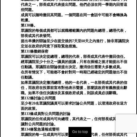
代表之一，部長或其代表提出問題。他們必須在同一學期內回答這
些問題。
成員可以隨時撤回其問題。一個問題在同一會話中可能不會轉換為
乾擾。
第130條。
眾議院的每個成員都可以就職權範圍內的問題向總理，總理代表，
部長或其代表發問。
提出串擾的辯論至少在提交後的7天至60天之內進行，除非眾議院決
定並在政府的同意下採取緊急措施。
第131條撤銷保密
眾議院可以決定從總理，總理的代表，部長或其代表中撤回信任。
經眾議院至少十分之一議員的提議，只有在插補之後才能提出不信
任動議。眾議院在辯論後提出決定。撤消信任需要大多數成員。
在所有情況下，可能都不會針對同一時期已經確定的問題做出不信
任動議。
如果眾議院決定撤消總理，他的一名代表，一名部長或其代表的信
任，而政府在投票前宣布對他表示聲援，那麼該政府有義務提出辭
職。如果不信任決議涉及某個政府成員，則該成員必須辭職。
第132條討論公共問題
至少有20名眾議院議員可以要求討論公共問題，以澄清政府在這方
面的政策。
第133條成員對公共問題的討論
眾議院的任何成員均可向總理，其代表之一，任何部長或其代表提
議對公共問題的討論。
第134條緊急通報或聲明
Go to top
眾議院的每一位成員均可以要求總理，總理代表，任何部長或其代