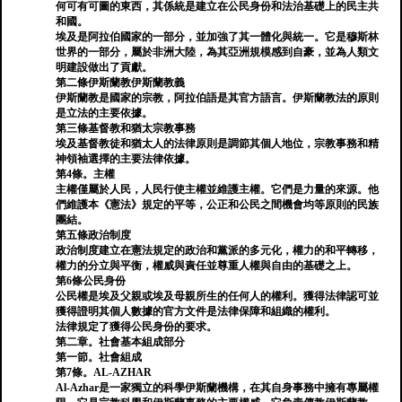
何可有可圖的東西，其係統是建立在公民身份和法治基礎上的民主共
和國。
埃及是阿拉伯國家的一部分，並加強了其一體化與統一。它是穆斯林
世界的一部分，屬於非洲大陸，為其亞洲規模感到自豪，並為人類文
明建設做出了貢獻。
第二條伊斯蘭教伊斯蘭教義
伊斯蘭教是國家的宗教，阿拉伯語是其官方語言。伊斯蘭教法的原則
是立法的主要依據。
第三條基督教和猶太宗教事務
埃及基督教徒和猶太人的法律原則是調節其個人地位，宗教事務和精
神領袖選擇的主要法律依據。
第4條。主權
主權僅屬於人民，人民行使主權並維護主權。它們是力量的來源。他
們維護本《憲法》規定的平等，公正和公民之間機會均等原則的民族
團結。
第五條政治制度
政治制度建立在憲法規定的政治和黨派的多元化，權力的和平轉移，
權力的分立與平衡，權威與責任並尊重人權與自由的基礎之上。
第6條公民身份
公民權是埃及父親或埃及母親所生的任何人的權利。獲得法律認可並
獲得證明其個人數據的官方文件是法律保障和組織的權利。
法律規定了獲得公民身份的要求。
第二章。社會基本組成部分
第一節。社會組成
第7條。AL-AZHAR
Al-Azhar是一家獨立的科學伊斯蘭機構，在其自身事務中擁有專屬權