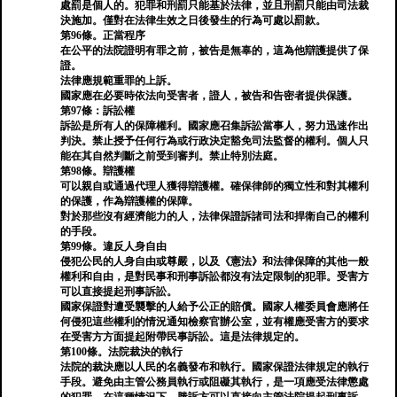
處罰是個人的。犯罪和刑罰只能基於法律，並且刑罰只能由司法裁
決施加。僅對在法律生效之日後發生的行為可處以罰款。
第96條。正當程序
在公平的法院證明有罪之前，被告是無辜的，這為他辯護提供了保
證。
法律應規範重罪的上訴。
國家應在必要時依法向受害者，證人，被告和告密者提供保護。
第97條：訴訟權
訴訟是所有人的保障權利。國家應召集訴訟當事人，努力迅速作出
判決。禁止授予任何行為或行政決定豁免司法監督的權利。個人只
能在其自然判斷之前受到審判。禁止特別法庭。
第98條。辯護權
可以親自或通過代理人獲得辯護權。確保律師的獨立性和對其權利
的保護，作為辯護權的保障。
對於那些沒有經濟能力的人，法律保證訴諸司法和捍衛自己的權利
的手段。
第99條。違反人身自由
侵犯公民的人身自由或尊嚴，以及《憲法》和法律保障的其他一般
權利和自由，是對民事和刑事訴訟都沒有法定限制的犯罪。受害方
可以直接提起刑事訴訟。
國家保證對遭受襲擊的人給予公正的賠償。國家人權委員會應將任
何侵犯這些權利的情況通知檢察官辦公室，並有權應受害方的要求
在受害方方面提起附帶民事訴訟。這是法律規定的。
第100條。法院裁決的執行
法院的裁決應以人民的名義發布和執行。國家保證法律規定的執行
手段。避免由主管公務員執行或阻礙其執行，是一項應受法律懲處