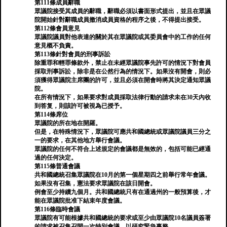
第111條成員辭職
眾議院接受其成員的辭職，辭職必須以書面形式提出，並且在眾議
院開始針對辭職成員撤消成員資格的程序之後，不得提出接受。
第112條會員意見
眾議院議員對他表達的關於其在眾議院或其委員會中的工作的任何
意見概不負責。
第113條針對會員的刑事訴訟
除重罪和輕罪條款外，禁止在未經眾議院事先許可的情況下對會員
採取刑事訴訟，除非是在公然行為的情況下。如果沒有開會，則必
須獲得眾議院主席團的許可，並且必須在開會時將其決定通知眾議
院。
在所有情況下，如果要求對成員採取法律行動的請求未在30天內收
到答复，則該許可被視為已授予。
第114條席位
眾議院的所在地在開羅。
但是，在特殊情況下，眾議院可應共和國總統或眾議院議員三分之
一的要求，在其他地方舉行會議。
眾議院的任何不符合上述規定的會議都是無效的，包括可能已經通
過的任何決定。
第115條普通會議
共和國總統召集眾議院在10月的第一個星期四之前舉行常年會議。
如果沒有召集，憲法要求眾議院在該日開會。
例會至少持續九個月。共和國總統只有在通過州的一般預算後，才
能在眾議院批准下結束年度會議。
第116條臨時會議
眾議院有可能根據共和國總統的要求或至少由眾議院10名議員簽署
的請求被召集召開一次特別會議，以研究緊急事務。