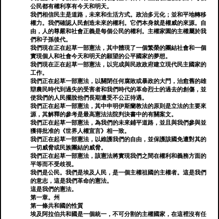
公民都有權利享有今天和明天。
我們相信民主是道路，未來和生活方式。政治多元化；並和平地轉移
權力。我們確認人民創造未來的權利。它們本身就是權威的來源。自
由，人的尊嚴和社會正義是每個公民的權利。主權家園的主權屬於我
們和子孫後代。
我們現在正在起草一部憲法，其中體現了一個繁榮的團結社會和一個
實現個人和社會今天和明天的願望的公平國家的夢想。
我們現在正在起草一部憲法，以完成與民政政府建立現代民主國家的
工作。
我們正在起草一部憲法，以關閉任何腐敗或暴政的大門，治愈舊的雄
辯農民時代到過失的受害者和我們時代的革命烈士的過去的創傷，並
使我們的人民擺脫他們長期遭受不公正待遇。
我們正在起草一部憲法，其中申明伊斯蘭教法的原則是立法的主要來
源，其解釋的參考是最高憲法法院判決書中的有關案文。
我們正在起草一部憲法，為我們的未來鋪平道路，並且與我們參與並
獲得批准的《世界人權宣言》相一致。
我們正在起草一部憲法，以維護我們的自由，並保護該國免遭對其的
一切威脅或民族團結的威脅。
我們正在起草一部憲法，該憲法將實現我們之間在權利和義務方面的
平等而不受歧視。
我們是公民。我們是埃及人民，是一個主權祖國的主權者。這是我們
的意志，這是我們革命的憲法。
這是我們的憲法。
第一章。州
第一條共和國的性質
埃及阿拉伯共和國是一個統一，不可分割的主權國家，在這裡沒有任