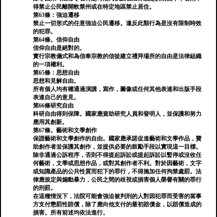
得禁止公民離開軟禁州或在特定地區禁止居住。
第63條：強迫遷移
禁止一切形式的任意強迫公民遷移。違反此類行為是沒有限制時效
的犯罪。
第64條。信仰自由
信仰自由是​​絕對的。
實行宗教儀式和為信奉宗教的信徒建立禮拜場所的自由是法律組織
的一項權利。
第65條：思想自由
思想和見解自由。
所有個人均有權通過演講，寫作，圖像或任何其他表達和出版手段
表達自己的意見。
第66條研究自由
科研自由得到保障。國家應資助研究人員和發明人，並保護和努力
應用其創新。
第67條。藝術和文學創作
保證藝術和文學創作的自由。國家應承諾促進藝術和文學作品，贊
助創作者並保護其創作，並提供必要的鼓勵手段以實現這一目標。
除非通過公訴程序，否則不得提起訴訟或提起訴訟以暫停或沒收任
何藝術，文學或思想作品，或對其創作者不利。對於因藝術，文字
或知識產品的公共性質而犯下的罪行，不得施加任何拘禁處罰。法
律應規定與煽動暴力，公民之間的歧視或損害個人榮譽有關的罪行
的刑罰。
在這種情況下，法院可能會強迫被判刑的人對因犯罪而受害的當事
方支付懲罰性賠償，除了應向他支付的最初賠償金，以賠償造成的
損害。所有前述均依法進行。