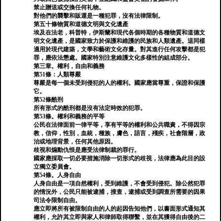
禁止贈送或交換任何礼物。
對他們的襲擊和販運是一種犯罪，沒有法律限制。
第五十條物質和道德文明與文化遺產
埃及在法老，科普特，伊斯蘭和現代各個時期的各種物質和道德文
明文化遺產，是國家致力於保護和維護的民族和人類遺產。這同樣
適用於現代建築，文學和藝術文化存量。對其進行任何攻擊都是犯
罪，應依法懲處。國家特別注意維護文化多樣性的組成部分。
第三章。權利，自由和義務
第51條：人類尊嚴
尊嚴是每一個未受到侵犯的人的權利。國家應當尊重，保證和保護
它。
第52條酷刑
所有形式的酷刑都是沒有法定時效的犯罪。
第53條。權利和義務的平等
公民在法律面前一律平等，享有平等的權利和公共職責，不得因宗
教，信仰，性別，血統，種族，膚色，語言，殘疾，社會階層，政
治或地理背景，任何其他原因。
歧視和煽動仇恨是應受法律制裁的罪行。
國家應採取一切必要措施消除一切形式的歧視，法律應為此目的設
立獨立委員會。
第54條。人身自由
人身自由是一項自然權利，受到維護，不會受到侵犯。除公然犯罪
的情況外，公民只能被逮捕，搜查，逮捕或受到調查所需要的因果
司法令限制自由。
應立即將所有被限制自由的人的起因告知他們，以書面形式通知其
權利，允許其立即與家人和律師取得聯繫，並在其獲得自由後的二