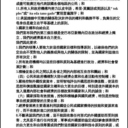
成盡可能廣泛地代表該國各個地區的公民；和
11.所有人和政府機構均努力以皮辛語，希里·莫圖語或英語以及“ tok
ples”或“ ita eda tano gado”實現普遍識字；和
12.承認婚姻中完整的關係取決於伴侶的權利和義務平等，負責任的父
母身份是建立在平等基礎上的原則。
3.國家主權和自給自足
我們宣布我們的第三個目標是使巴布亞新幾內亞在政治和經濟上獨
立，我們的經濟基本自力更生。
我們因此要求-
1.我們的領導人要致力於這些國家目標和指導原則，以確保他們的決
定自由不受對他人的義務或與他人的關係的限制，並為國家利益做出
所有決定；和
2.所有政府機構均以這些目標和原則為基礎進行政治，經濟和社會發
展計劃；和
3.積極促進公民之間以及各省之間的內部相互依存和團結；和
（四）公民和政府機構對大部分經濟企業和生產活動有控制權；和
5.嚴格控制外國投資資本，並明智地評估外國思想和價值觀，使這些
思想和價值觀服從國家主權和自力更生的目標，特別是使外國資本的
進入適應內部社會和經濟的目標政策和國家和人民的誠信；和
（六）國家採取有效措施，控制和積極參與國民經濟，特別是控制從
事自然資源開發的主要企業；和
7.經濟發展將主要通過利用該國從公民或國家獲得的技能和資源來進
行，而不依賴於進口的技能和資源；和
8.不斷承認我們的主權，這不能因依靠任何形式的外國援助而受到損
害，尤其是不進行任何投資，軍事或外國援助協定或諒解會損害我們
的自力更生和自我尊重或我們對這些國家目標和指令原則的承諾，或