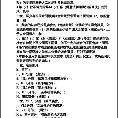
改）的要求以三分之二的絕對多數票通過。
3.第（2）款不得免除第14（2）條（對憲法和組織法的修改）的要
求，除非-
一種。至少有四天時間根據議會常規要求通知了援引第（2）款的意
圖；和
b。擬議的法律已按照議會的《會議常規》分發給所有議會議員，並
由議長在援引第（2）款的動議至少提早四天之前在《國家公報》上
予以全面發布；和
C。第14（1）節（對《憲法》和《組織法》進行修改）提到的辯論
機會在時間上至少間隔了兩週，但不一定在議會的不同會議上間隔。
4.除非提出關於本憲法的擬議法律或本組織擬議的組織法的修正案，
應在第一場辯論之前將其分發給議會議員，否則不得動議。
5.本條不適用於擬議法律以改變本《憲法》的以下規定，或為任何此
類規定而製定的組織法：
一種。這個部分;
b。前言；
C。II.2分部 （憲法）；
d。III.1分部 （國家目標和指導原則）；
e。III.2分部 （領導層代碼）；
F。III.3分部 （基本權利）；
G。III.5分部。（基本社會義務）；
H。第四部分 （國籍）;
一世。VI.2。分部 （國民議會）；
j。VI.3分部 （立法權的特殊情況）；
k。VI.5分部。（司法）；
K a。第六部分 （省政府和地方政府）；