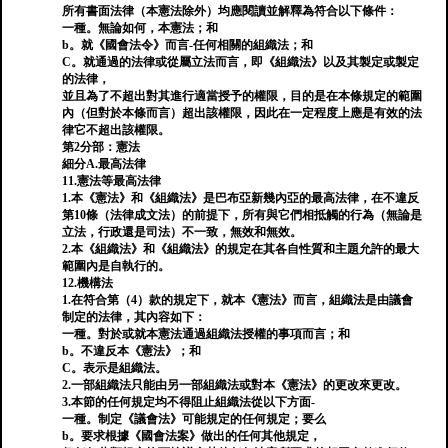
所有書面法律（本憲法除外）均應閱讀並解釋為符合以下條件：
一種。無論如何，本憲法；和
b。就《國會法令》而言-任何相關的組織法；和
C。就通過的法律或從屬立法而言，即《組織法》以及其製定或製定
的法律，
並且為了不超出對其進行適當授予的權限，目的是在本條規定的範圍
內（但對於本條而言）超出該權限，因此在一定程度上應是有效的法
律它不超出該權限。
第2分部：憲法
細分A.最高法律
11.憲法等最高法律
1.本《憲法》和《組織法》是巴布亞新幾內亞的最高法律，在不違反
第10條（法律成文法）的前提下，所有與它們相抵觸的行為（無論是
立法，行政還是司法）不一致，無效和無效。
2.本《組織法》和《組織法》的規定在其各自性質和主題允許的最大
範圍內是自執行的。
12.機構法
1.在符合第（4）款的規定下，就本《憲法》而言，組織法是由議會
制定的法律，其內容如下：
一種。對於或就本憲法通過組織法授權的事項而言；和
b。不違反本《憲法》；和
C。表示是組織法。
2.一部組織法只能由另一部組織法或對本《憲法》的更改來更改。
3.本節的任何規定均不得阻止組織法從以下方面-
一種。制定《議會法》可能規定的任何規定；要么
b。要求根據《國會法案》做出的任何其他規定，