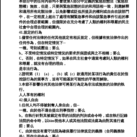
本部分中的任何內容均不會使第X部分中定義的緊急狀態法（緊急狀
態權）無效，但是，只要與緊急狀態的目的和用語相一致，則應解釋
和適用所有此類法律，以免影響或貶低所提及的權利或自由在該部門
中，在一定程度上超出了處理有關緊急事件和由該緊急事件引起的事
件的合理必要範圍，但僅限於在充分考慮了人類的權利和尊嚴的民主
社會中合理合理的範圍內。
41.規定的行為
1.儘管任何法律的任何其他規定有相反規定，但根據有效法律作出的
任何作為，但在特定情況下─
一種。苛刻或壓迫；要么
b。不受特定情況或特定情況的要求所保證或與之不相稱；要么
C。否則，在特定情況下，如果在民主社會中適當考慮到人類的權利
和尊嚴，就沒有合理的理由，
是非法行為。
2.證明第（1）（a），（b）或（c）款適用於某項行為的責任在於指
控該行為的當事方，並有可能基於可能性的平衡而解除。
3.本節不影響任何其他法律可將某行為定為非法或無效的法律的執
行。
人人享有的權利
42.個人自由
1.任何人均不得被剝奪人身自由，但─
一種。由於他不適合提出刑事指控；要么
b。在執行針對其被裁定有罪的法院的判決或命令時，或在執行記錄
法院的命令時，以him視他本人或其他法院或法庭為由對其進行處
罰；要么
C。由於他沒有遵守法院為確保履行法律規定的義務（合同義務除
外）而作出的命令；要么