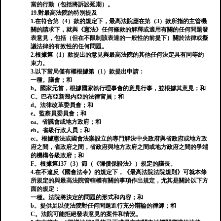
當的行動（包括將訴訟延期）。
19.對最高法院的特別提及
1.在符合第（4）款的規定下，最高法院應在第（3）款所指的主管機
關的請求下，就與《憲法》任何條款的解釋或適用有關的任何問題發
表意見，包括（但在不限制該表達的一般性的前提下）關於法律或擬
議法律的有效性的任何問題。
2.根據第（1）款提出的意見與最高法院的其他任何決定具有同等約
束力。
3.以下當局僅有權根據第（1）款提出申請：
一種。議會；和
b。國家元首，根據國家執行理事會的意見行事，並根據其意見；和
C。巴布亞新幾內亞的法律官員；和
d。法律改革委員會；和
e。監察員委員會；和
ea。省議會或地方政府；和
eb。省級行政人員；和
ec。根據憲法或國會法案設立的專門解決中央政府與省政府或地方政
府之間，省政府之間，省政府與地方政府之間或地方政府之間的爭端
的機構各級政府；和
F。根據第137（3）節（《彌償保證法》）規定的議長。
4.在不違反《國會法令》的規定下，《最高法院法院規則》可就本條
所規定的與最高法院管轄權有關的事項作出規定，尤其是關於以下方
面的規定：
一種。法院將決定的問題的形式和內容；和
b。提供足以使法院對任何問題進行充分辯論的律師；和
C。法院可能拒絕發表意見的案件和情況。