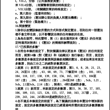
l。VII.2。分部 （公共服務委員會）；
米 VII.4分部。（有關警察部隊的特殊規定）；
。VII.5分部。（有關國防軍的特殊規定）；
o。第八部分 （監督和控制）；
p。第九部分 （憲法辦公室的負責人和憲法機構）；
q。第十部分（緊急權力）。
16.間接變更
1.除非以改變該條款所需的方式和形式製定憲法，否則任何一部憲法
都不會立即生效，以不影響該法律的任何條款的生效。
2.為免生疑問，特此聲明，第（1）款在適用於本《憲法》的任何規
定時適用於附表1（《憲法》的簡稱和解釋規則）。
17.“已投票的多數”
1.在符合本條的規定下，對於擬議法律以更改本《憲法》的任何規定
而言，就第14條（對《憲法》和《組織法》進行修改）而言，規定的
多數票是本條規定的多數票與該條款相關的憲法，或者如果沒有規定
多數票，則由三分之二的絕對多數票決定。
2.就第（1）款而言，本款規定的多數票，第3、6、8、20、21、23、
24、26至31（含），63、68、69、73、77條至98（含），101、103、
104、110、117、138、139、150、156、165、167、171、184至
187（含），206、248至252（含），264至268（含），Sch。1.21，
Sch。2.1至Sch。2.14（含），附表3、4和5是絕對多數。
3.就第（1）款而言，本款規定的多數票，第35、36、50、57、105、
106、109、113、125、126、155、157、160、163、217節， 235、
239、243、244、245和269是絕對四分之三。
4.在不違反本條規定的前提下，為了擬議的法律在本憲法中增加新的
規定，規定的多數票數與該規定已經通過時所需的規定的多數票數相
同。