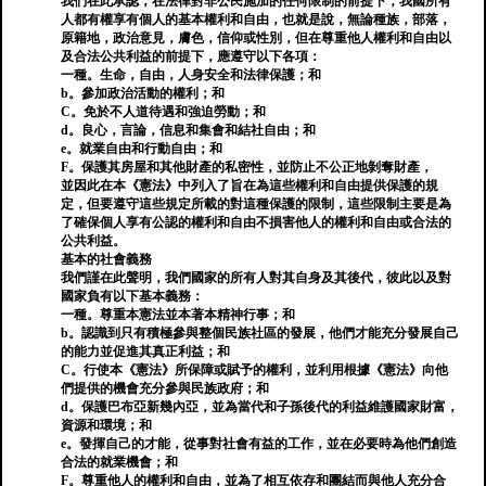
我們在此承認，在法律對非公民施加的任何限制的前提下，我國所有
人都有權享有個人的基本權利和自由，也就是說，無論種族，部落，
原籍地，政治意見，膚色，信仰或性別，但在尊重他人權利和自由以
及合法公共利益的前提下，應遵守以下各項：
一種。生命，自由，人身安全和法律保護；和
b。參加政治活動的權利；和
C。免於不人道待遇和強迫勞動；和
d。良心，言論，信息和集會和結社自由；和
e。就業自由和行動自由；和
F。保護其房屋和其他財產的私密性，並防止不公正地剝奪財產，
並因此在本《憲法》中列入了旨在為這些權利和自由提供保護的規
定，但要遵守這些規定所載的對這種保護的限制，這些限制主要是為
了確保個人享有公認的權利和自由不損害他人的權利和自由或合法的
公共利益。
基本的社會義務
我們謹在此聲明，我們國家的所有人對其自身及其後代，彼此以及對
國家負有以下基本義務：
一種。尊重本憲法並本著本精神行事；和
b。認識到只有積極參與整個民族社區的發展，他們才能充分發展自己
的能力並促進其真正利益；和
C。行使本《憲法》所保障或賦予的權利，並利用根據《憲法》向他
們提供的機會充分參與民族政府；和
d。保護巴布亞新幾內亞，並為當代和子孫後代的利益維護國家財富，
資源和環境；和
e。發揮自己的才能，從事對社會有益的工作，並在必要時為他們創造
合法的就業機會；和
F。尊重他人的權利和自由，並為了相互依存和團結而與他人充分合