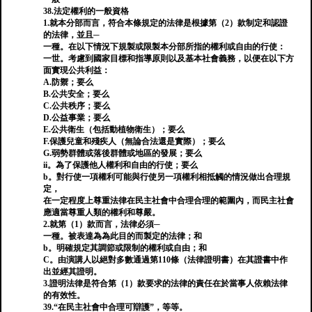
38.法定權利的一般資格
1.就本分部而言，符合本條規定的法律是根據第（2）款制定和認證
的法律，並且─
一種。在以下情況下規製或限製本分部所指的權利或自由的行使：
一世。考慮到國家目標和指導原則以及基本社會義務，以便在以下方
面實現公共利益：
A.防禦；要么
B.公共安全；要么
C.公共秩序；要么
D.公益事業；要么
E.公共衛生（包括動植物衛生）；要么
F.保護兒童和殘疾人（無論合法還是實際）；要么
G.弱勢群體或落後群體或地區的發展；要么
ii。為了保護他人權利和自由的行使；要么
b。對行使一項權利可能與行使另一項權利相抵觸的情況做出合理規
定，
在一定程度上尊重法律在民主社會中合理合理的範圍內，而民主社會
應適當尊重人類的權利和尊嚴。
2.就第（1）款而言，法律必須─
一種。被表達為為此目的而製定的法律；和
b。明確規定其調節或限制的權利或自由；和
C。由演講人以絕對多數通過第110條（法律證明書）在其證書中作
出並經其證明。
3.證明法律是符合第（1）款要求的法律的責任在於當事人依賴法律
的有效性。
39.“在民主社會中合理可辯護”，等等。