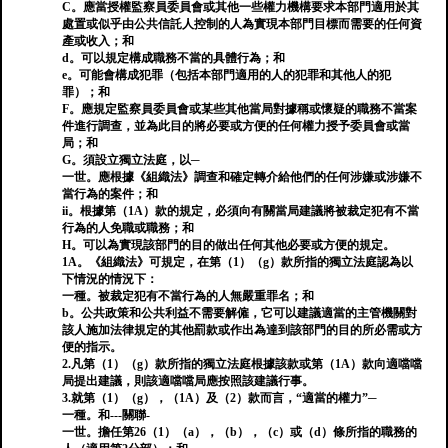
C。應當授權監察員委員會或其他一些權力機構要求本部門適用於其
處置或似乎由公共信託人控制的人為實現本部門目標而需要的任何資
產或收入；和
d。可以規定構成職務不當的具體行為；和
e。可能會構成犯罪（包括本部門適用的人的犯罪和其他人的犯
罪）；和
F。應規定監察員委員會或某些其他當局對據稱或懷疑的職務不當案
件進行調查，並為此目的將必要或方便的任何權力授予委員會或當
局；和
G。須設立獨立法庭，以─
一世。應根據《組織法》調查和確定轉介給他們的任何涉嫌或涉嫌不
當行為的案件；和
ii。根據第（1A）款的規定，必須向有關當局建議將被裁定犯有不當
行為的人免職或職務；和
H。可以為實現該部門的目的做出任何其他必要或方便的規定。
1A。《組織法》可規定，在第（1）（g）款所指的獨立法庭認為以
下情況的情況下：
一種。被裁定犯有不當行為的人無嚴重罪名；和
b。公共政策和公共利益不需要解僱，它可以建議適當的主管機關對
該人施加法律規定的其他罰款或作出為達到該部門的目的所必需或方
便的指示。
2.凡第（1）（g）款所指的獨立法庭根據該款或第（1A）款向適噹噹
局提出建議，則該適噹噹局應按照該建議行事。
3.就第（1）（g），（1A）及（2）款而言，“適當的權力”─
一種。和---關聯-
一世。擔任第26（1）（a），（b），（c）或（d）條所指的職務的