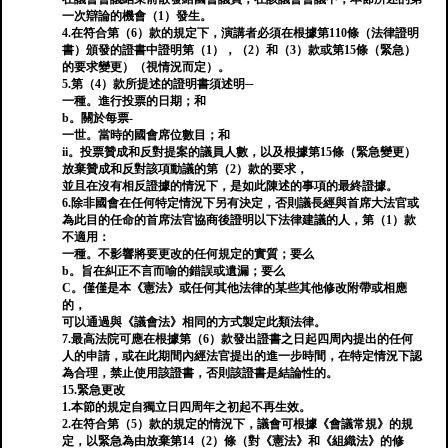
一次辯論的機會（1）發生。
4.在符合第（6）款的規定下，演講者必須在根據第110條（法律證明
書）頒發的證書中證明第（1），（2）和（3）款或第15條（緊急）
的要求變更）（視情況而定）。
5.第（4）款所提述的證明書須述明─
一種。進行投票的日期；和
b。關於每票-
一世。當時的國會席位數目；和
ii。投票贊成和反對提案的議員人數，以及根據第15條（緊急變更）
放棄贊成和反對該項動議的第（2）款的要求，
並且在沒有相反證據的情況下，是如此陳述的事項的最終證據。
6.除非國會在任何特定情況下另有決定，否則議長經與首席大法官或
為此目的任命的首席法官協商後證明以下法律建議的人，第（1）款
不適用：
一種。不影響將要更改的任何規定的實質；要么
b。旨在糾正不言而喻的錯誤或遺漏；要么
C。僅僅是本《憲法》或任何其他法律的某些其他修改附帶或相應
的，
可以通過與《議會法》相同的方式製定此類法律。
7.最高法院可應在根據第（6）款發出證書之日起四周內提出的任何
人的申請，或在此期間內經法官提出的進一步時間，在特定情況下認
為合理，禁止使用該證書，否則該證書是結論性的。
15.緊急更改
1.本節的規定自獨立日四周年之初起不再生效。
2.在符合第（5）款的規定的情況下，議會可根據《會議常規》的規
定，以緊急為由放棄第14（2）條（對《憲法》和《組織法》的修