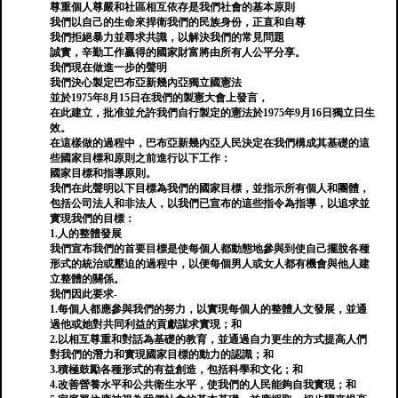
尊重個人尊嚴和社區相互依存是我們社會的基本原則
我們以自己的生命來捍衛我們的民族身份，正直和自尊
我們拒絕暴力並尋求共識，以解決我們的常見問題
誠實，辛勤工作贏得的國家財富將由所有人公平分享。
我們現在做進一步的聲明
我們決心製定巴布亞新幾內亞獨立國憲法
並於1975年8月15日在我們的製憲大會上發言，
在此建立，批准並允許我們自行製定的憲法於1975年9月16日獨立日生
效。
在這樣做的過程中，巴布亞新幾內亞人民決定在我們構成其基礎的這
些國家目標和原則之前進行以下工作：
國家目標和指導原則。
我們在此聲明以下目標為我們的國家目標，並指示所有個人和團體，
包括公司法人和非法人，以我們已宣布的這些指令為指導，以追求並
實現我們的目標：
1.人的整體發展
我們宣布我們的首要目標是使每個人都動態地參與到使自己擺脫各種
形式的統治或壓迫的過程中，以便每個男人或女人都有機會與他人建
立整體的關係。
我們因此要求-
1.每個人都應參與我們的努力，以實現每個人的整體人文發展，並通
過他或她對共同利益的貢獻謀求實現；和
2.以相互尊重和對話為基礎的教育，並通過自力更生的方式提高人們
對我們的潛力和實現國家目標的動力的認識；和
3.積極鼓勵各種形式的有益創造，包括科學和文化；和
4.改善營養水平和公共衛生水平，使我們的人民能夠自我實現；和