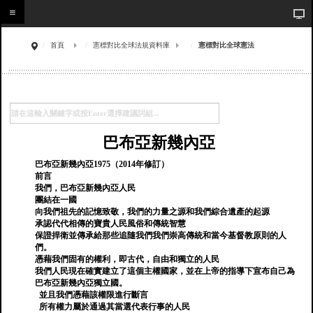
首頁
憲標對比全球法規資料庫
憲標對比全球憲法
巴布亞新幾內亞
巴布亞新幾內亞1975（2014年修訂）
前言
我們，巴布亞新幾內亞人民
團結在一國
向我們祖先的記憶致敬，我們的力量之源和我們綜合遺產的起源
承認代代相傳的寶貴人民風俗和傳統智慧
保證捍衛並傳承給那些追隨我們我們崇高傳統和當今基督教原則的人
們。
憑藉我們固有的權利，即古代，自由和獨立的人民
我們人民現在確實建立了這個主權國家，並在上帝的指導下宣布自己為
巴布亞新幾內亞獨立國。
並且我們憑藉該權限進行斷言
所有權力屬於通過其當選代表行事的人民