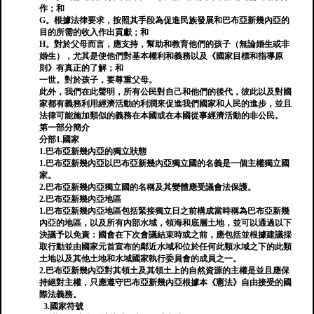
作；和
G。根據法律要求，按照其手段為促進民族發展和巴布亞新幾內亞的
目的所需的收入作出貢獻；和
H。對於父母而言，應支持，幫助和教育他們的孩子（無論婚生或非
婚生），尤其是使他們對基本權利和義務以及《國家目標和指導原
則》有真正的了解；和
一世。對於孩子，要尊重父母。
此外，我們在此聲明，所有公民對自己和他們的後代，彼此以及對國
家都有義務利用經濟活動的利潤來促進我們國家和人民的進步，並且
法律可能施加類似的義務在本國或在本國從事經濟活動的非公民。
第一部分簡介
分部1.國家
1.巴布亞新幾內亞的獨立狀態
1.巴布亞新幾內亞以巴布亞新幾內亞獨立國的名義是一個主權獨立國
家。
2.巴布亞新幾內亞獨立國的名稱及其變體應受議會法保護。
2.巴布亞新幾內亞地區
1.巴布亞新幾內亞地區包括緊接獨立日之前構成當時稱為巴布亞新幾
內亞的地區，以及所有內部水域，領海和底層土地，並可以通過以下
決議予以免責：國會在下次會議結束時或之前，應包括並根據建議採
取行動並由國家元首宣布的鄰近水域和位於任何此類水域之下的此類
土地以及其他土地和水域國家執行委員會的成員之一。
2.巴布亞新幾內亞對其領土及其領土上的自然資源的主權是並且應保
持絕對主權，只應遵守巴布亞新幾內亞根據本《憲法》自由接受的國
際法義務。
3.國家符號