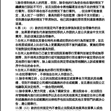
5.除非得到他本人的同意，否則，除非他的行為使在他在場的情況下
繼續進行訴訟不可行，並且法院命令將他驅逐並在他不在的情況下進
行審判，否則不得在他不在的情況下進行審判。 ，但法律可能會規
定，某人犯了一項罪行，最高刑罰不包括監禁（除非不支付罰款），
否則應在缺席的情況下即席聆訊。他已因涉嫌犯罪而受到適當傳票的
送達。
6.第（4）（f）款的任何規定均不會使法律強加規定合理條件的法
律，如果要求被告代表被指控犯罪的人作證的人從公共資金中支付其
費用，則必須滿足該合理條件。
7.任何人不得因在其發生時尚未構成犯罪的任何行為而被定罪，並且
在程度或描述上比在行為上更嚴厲的犯罪不被判處罰款。實施犯罪時
可能對該犯罪施加的最高刑罰。
8.任何人如表明自己已被主管法院因某種罪行受審判並被定罪或無罪
開釋，則不得再次對該罪行或可能因該罪行而在審判中被定罪的任何
其他罪行進行審判，除上級法院在與定罪或無罪相關的上訴或複審程
序中作出的命令外。
9.任何人不得因已被赦免的罪行而受到審判。
10.在犯罪審判中，不得強迫任何人作證自己。
11.除非有獨立的，公正的法院或法律規定或當事各方同意的其他機
構，否則不得確定公民權利或義務的存在或範圍，並且應在法院公正
地聽取其決定程序。一個合理的時間。
12.除非當事人雙方同意，或為了國家安全，應法院命令，在法院任
何管轄權內進行的法律程序以及在任何其他當局之前確定任何公民權
利或義務的存在或範圍的法律程序包括法院或其他主管部門的裁決公
告，應公開舉行。
13.第（12）款的任何規定均不會阻止法院或其他當局在當事人或他