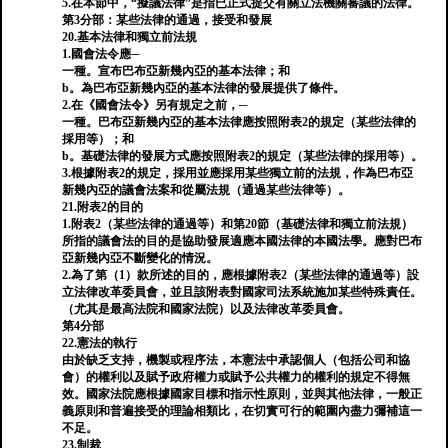
5.在本節中，“擬議法律”是指已正式提交有關立法機關審議的法律。
第3分部：某些法律的通過，接受和發展
20.基本法律和獨立前法規
1.國會法令應─
一種。宣布巴布亞新幾內亞的基本法律；和
b。為巴布亞新幾內亞的基本法律的發展提供了條件。
2.在《國會法令》另有規定之前，─
一種。巴布亞新幾內亞的基本法律應按照附表2的規定（某些法律的
採用等）；和
b。基礎法律的發展方式應按照附表2的規定（某些法律的採用等）。
3.根據附表2的規定，採用並應採用某些獨立前的法規，作為巴布亞
新幾內亞的議會法案和從屬法規（通過某些法律等）。
21.附表2的目的
1.附表2（某些法律的通過等）和第20節（基礎法律和獨立前法規）
所指的議會法的目的是協助發展適應本國法律的本國法學。應對巴布
亞新幾內亞不斷變化的情況。
2.為了第（1）款所述的目的，應根據附表2（某些法律的通過等）設
立法律改革委員會，並且該附表對國家司法系統施加某些特殊責任。
（尤其是最高法院和國家法院）以及法律改革委員會。
第4分部
22.憲法的執行
由於缺乏支持，機製或程序法，本憲法中承認個人（包括公司和協
會）的權利以及賦予政府權力或賦予公共權力的權利的規定不得無
效。國家法院應根據國家目標和指示性原則，並與其他法律，一般正
義原則和普遍接受的理論相類比，在切實可行的範圍內盡力彌補這一
不足。
23.制裁