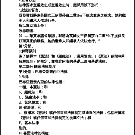
7.宣誓效忠
法律要求宣誓效忠或宣誓效忠時，應採用以下形式：
“忠誠的誓言。
我發誓我將為英國女王伊麗莎白二世Her下效忠並為之效忠。她的繼
承人和繼承人依法行事。
所以幫助我上帝！
效忠聯盟。
我……確實承諾並確認，我將為英國女王伊麗莎白二世Ma下提供良
好而真正的服務。她的繼承人和繼承人依法進行。”
第2分部。
8.解釋原則
為了解釋本《憲法》和《組織法》，適用附表1（《憲法》的簡稱和
解釋規則）的規定，並在此附表的基礎上適用基礎法律。
第二部分 國家法律制度
第1分部：巴布亞新幾內亞法律
9.法律
巴布亞新幾內亞的法律包括：
一種。本憲法；和
b。組織法；和
C。議會法令；和
d。緊急規章；和
達 省法律；和
e。根據本《憲法》或任何這些法律制定或通過的法律，包括根據本
《憲法》或任何這些法律制定的從屬立法；和
F。基本法律
別的。
10.書面法律的構建