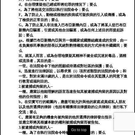
d。在合理懷疑他已經或即將犯罪的情況下；要么
e。為了將他送交法院以執行法院命令；要么
F。為了防止人，動物或植物的疾病或可疑疾病的引入或傳播，或為
了檢疫的正常目的；要么
G。為了防止某人非法進入巴布亞新幾內亞，或為了將某人從巴布亞
新幾內亞驅逐，引渡或其他合法驅逐，或為任何上述目的而提起訴
訟；要么
ga。根據巴布亞新幾內亞與另一個國家或國際組織達成的安排，由一
名負責移民事務的部長以其絕對酌情權批准的方式持有外國國民；要
么
H。就某人而言，或為合理地懷疑其精神不健全或沉迷於毒品，酒精
或流浪者，其目的是─
一世。在法院命令下他的照顧或待遇或對社區的保護；要么
ii。迅速進行法律訴訟，以尋求第（i）項所述類型的法院的命令；和
一世。對於未滿18歲的人，是出於法院命令或在其監護人的同意下進
行教育或福利目的。
2.被逮捕或拘留的人─
一種。應當以他能理解的語言迅速告知其被逮捕或拘留的原因以及對
他的任何指控；和
b。在切實可行的範圍內，應盡可能允許與他的家庭成員或私人朋友
以及他所選擇的律師（包括有權獲得法律援助的公共律師）進行私下
交流；要么
C。應當有足夠的機會向被拘留的他所選擇的律師發出指示，
並應立即將其根據本款的權利被捕或拘留而被告知。
3.被逮捕或拘留的人─
Go to top
一種。為了在執行法院命令時被帶到法院的目的；要么