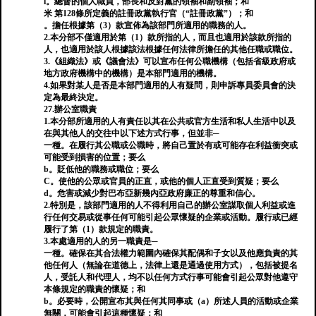
l。總督的個人職員，部長和反對黨的領袖和副領袖；和
米 第128條所定義的註冊政黨執行官（“註冊政黨”）；和
。擔任根據第（3）款宣佈為該部門所適用的職務的人。
2.本分部不僅適用於第（1）款所指的人，而且也適用於該款所指的
人，也適用於該人根據該法根據任何法律所擔任的其他任職或職位。
3.《組織法》或《議會法》可以宣布任何公職機構（包括省級政府或
地方政府機構中的機構）是本部門適用的機構。
4.如果對某人是否是本部門適用的人有疑問，則申訴專員委員會的決
定為最終決定。
27.辦公室職責
1.本分部所適用的人有責任以其在公共或官方生活和私人生活中以及
在與其他人的交往中以下述方式行事，但並非─
一種。在履行其公職或公職時，將自己置於有或可能存在利益衝突或
可能受到損害的位置；要么
b。貶低他的職務或職位；要么
C。使他的公眾或官員的正直，或他的個人正直受到質疑；要么
d。危害或減少對巴布亞新幾內亞政府廉正的尊重和信心。
2.特別是，該部門適用的人不得利用自己的辦公室謀取個人利益或進
行任何交易或從事任何可能引起公眾懷疑的企業或活動。履行或已經
履行了第（1）款規定的職責。
3.本處適用的人的另一職責是─
一種。確保在其合法權力範圍內確保其配偶和子女以及他應負責的其
他任何人（無論在道德上，法律上還是通過使用方式），包括被提名
人，受託人和代理人，均不以任何方式行事可能會引起公眾對他遵守
本條規定的職責的懷疑；和
b。必要時，公開宣布其與任何其同事或（a）所述人員的活動或企業
無關，可能會引起這種懷疑；和