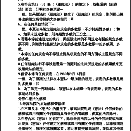
5.在符合第12（3）條（《組織法》）的規定下，就擬議的《組織
法》而言，訂明的多數票是─
一種。如果擬議的《組織法》修改了《組織法​​》的規定，則與提出擬
修改的規定所需要的大多數相同；和
b。在任何其他情況下─
一世。本憲法為製定組織法規定的多數票（不少於絕對多數）；和
ii。如果未規定多數，則為絕對多數的三分之二。
6.憑藉本節前述規定的執行，與擬議法律的不同規定有關的規定多數
票不同，則相對於整個法律規定的多數票是多數票中的多數票。多
數。
7.本節的任何規定均不得阻止對某項規定的不同方面或主題規定不同
的多數。
8.任何組織法都不得以超過第一個提到的法律所規定的多數票數來更
改組織法的規定。
9.儘管本條有任何規定，在1980年9月16日前
一種。為了擬議的法律在本憲法中增加新的規定，規定的多數票是絕
對多數票；和
b。為了製定一部組織法，該憲法在本組織中有規定時，規定的多數
票是絕對多數。
分部C.憲法的解釋
18.最高法院的原始解釋管轄權
1.在不違反本《憲法》的情況下，最高法院對與《憲法》任何條款的
解釋或適用有關的任何問題具有最初的管轄權，但其他法院除外。
2.在符合本《憲法》的規定下，除非最高法院以外的任何法院或法庭
出現與《憲法》任何規定的解釋或適用有關的任何問題，除非該問題
是瑣碎的，無理的或無關緊要，將此事提交最高法院，並採取其他適