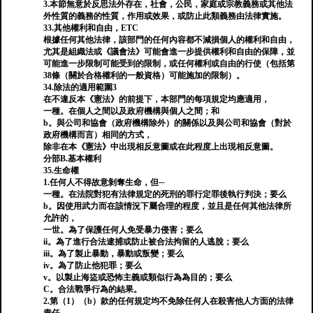
3.本節無意於反思法外存在，社會，公民，家庭或宗教義務或其他法
外性質的義務的性質，作用或效果，或防止此類義務由法律實施。
33.其他權利和自由，ETC
根據任何其他法律，該部門的任何內容都不減損個人的權利和自由，
尤其是組織法或《議會法》可能會進一步提供權利和自由的保障，並
可能進一步限制可能受到的限制，或任何權利或自由的行使（包括第
38條（關於合格權利的一般資格）可能施加的限制）。
34.除法的適用範圍3
在不違反本《憲法》的前提下，本部門的每項規定均應適用，
一種。在個人之間以及政府機構與個人之間；和
b。與公司和協會（政府機構除外）的關係以及與公司和協會（對於
政府機構而言）相同的方式，
除非在本《憲法》中出現相反意圖或在此程度上出現相反意圖。
分部B.基本權利
35.生命權
1.任何人不得故意剝奪生命，但─
一種。在法院對犯有法律規定的死刑的罪行定罪後執行判決；要么
b。因使用武力而在該情況下屬合理的程度，並且是任何其他法律所
允許的，
一世。為了保護任何人免受暴力侵害；要么
ii。為了進行合法逮捕或防止被合法拘留的人逃脫；要么
iii。為了製止暴動，暴動或叛變；要么
iv。為了防止他犯罪；要么
v。以製止海盜或恐怖主義或類似行為為目的；要么
C。合法戰爭行為的結果。
2.第（1）（b）款的任何規定均不免除任何人在殺害他人方面的法律