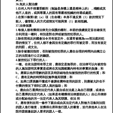
責任。
36.免於人類治療
1.任何人均不得遭受酷刑（無論是身體上還是精神上的），殘酷或其
他不人道的，或與尊重人的固有尊嚴相抵觸的待遇或處罰。
2.在第35條第1款（a）項（生命權）本身不違反第（1）款的情況下
殺人，儘管殺人的方式或情況可能與第（1）款相抵觸。
37.法律保護
1.每個人都有獲得法律充分保護的權利，本節的後續規定旨在確保充
分利用這一權利，特別是對在押或被指控犯罪的人。
2.除依照相反的國會法令另有規定外，在通常被稱為con視法庭的犯
罪的情況下，任何人都不會因沒有定義的罪行而被定罪，而沒有規定
的刑罰，成文法。
3.除非被撤回指控，否則被指控犯罪的人應在合理的時間內由獨立公
正的法院進行公正的聽證。
4.被控犯以下罪行的人─
一種。在依法證明有罪之前，應假定是無罪的，但法律可以向被控告
的人施加證明其事實是或將在其知識範圍內特有的事實的負擔；和
b。應當以他所理解的語言及時詳細地告知被指控的罪行的性質；和
C。應有足夠的時間和設施準備其辯護；和
d。如果口譯員聽不懂或不會講收費時使用的語言，則應被允許在不
付費的情況下得到口譯人員的協助；和
e。應由自己選擇的法定代表人親自或在法庭上為自己辯護，或者由
自己選擇的法定代表人（如果是有權獲得法律援助的人）由公共律師
或分配給他的另一法定代表人為其辯護。依法 和
F。應有便利在同一條件下親自或由其法定代表人對檢方召集到法院
的證人進行檢查，並獲得出席和進行證人的審查，並代表他本人在法
院作證就像起訴人要求的證人一樣。