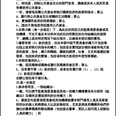
C。特別是，控制公共資金支出的部門首長，應確保其本人或其官員
有權使用公共資金，
一世。適當地花費公共資金來執行國家政府的政策和指令；要么
ii。履行與公共資金支出有關的立法職責；要么
iii。實施國民政府的預算撥款；要么
iv。請勿不當地使用或濫用公共資金，
4.在第28條（進一步規定）下，為此目的而設立的監察員委員會或其
他機構，可在不違反本法和本法的目的而製定的任何組織法的規限
下，總體上或在特定情況下給出指示，以確保本節目標的實現。
5.儘管有第（4）款的規定，但在本節中賦予委員會的權力不包括發
出阻止政府執行的指令的權力，包括旨在實現該目標的省級和地方政
府的政策，指令，權力和職能。國家的經濟，社會，文化和基礎設施
發展，包括政府的實施，包括省和地方政府的年度預算撥款。
6.本部所適用的人─
一種。因其職務或職務或履行其職責而被定罪；要么
b。沒有遵守第（4）款的指示，或者沒有履行第（1），（2）或
（3）款規定的義務，
在辦公室犯有不當行為。
28.進一步規定
1.就本部而言，一部組織法─
一種。可以授予監察員委員會或其他一些權力機構實現本分部和《組
織法》目標所必需或便利的任何權力；和
b。應規定向監察員委員會或其他機構披露本部門適用人員及其家庭
和同伙的個人和商業收入以及財務狀況，尤其是與政府機構和他們所
擔任的董事職務和類似職務（包括提名董事，受託人或代理人或類似
人員的權力）；和