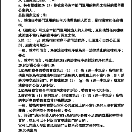
人（適用第2分部）；和
ii。持有根據第26（3）條被宣佈為本部門適用的和與之相關的選舉辦
公室的人，
是指國家元首；和
b。就擔任本部門適用的任何其他職務的人而言，是指適當的任命機
構。
4.《組織法》可規定本部門適用於該人的人停職，直到他對任何據稱
或涉嫌不當行為的案件進行調查之前。
5.第（1）（g）款所指的程序不是司法程序，但須遵守自然公正原
則，組織法可規定─
一種。就本司而言，為使該法律程序成為另一法律禁止的法律程序；
要么
b。就本司而言，根據法律進行的法律程序是對該程序的禁止。
29.起訴辦公室不當行為
1.如果監察專員委員會或第28（1）（f）條（進一步規定）所指的其
他當局認為有證據表明該部門適用的人在職務上有不當行為，則可以
將其轉交給該部門。向根據第28（1）（g）條（進一步規定）成立的
法庭提起公訴人的起訴。
2.如果檢察官在合理期限內未提起訴訟，委員會可代其起訴。
3.儘管有第（1）款的規定，但如果第28（f）節（進一步規定）所指
的申訴專員委員會或其他機構認為：
一種。被指控犯有在辦公室和公共政策上的不當行為的人沒有嚴重的
罪責，公共利益不需要解僱；要么
b。該部門適用於某人的不當行為的證明是微不足道的或屬於輕罪性
質的，並且可以不起訴而實現該部門的目的，
它可以向該人發出實現該部門目標所必需或方便的指示。
30.其他當局