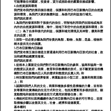
可能導致任何國家，投資者，貸方或捐助者的嚴重依賴或影響。
4.自然資源與環境
我們宣布我們的第四個目標是，保護和利用巴布亞新幾內亞的自然資
源和環境，為我們大家的集體利益，為後代的利益進行補充。
我們因此要求-
1.為我們的發展和對子孫後代的信任，明智地利用我們在陸地或海床
內外的自然資源和環境，海中，陸地下和空中的自然資源和環境；和
（二）為了自身和後代的利益，保護和補充環境及其神聖，優美和歷
史的品質；和
3.採取一切必要步驟為我們珍貴的鳥類，動物，魚類，昆蟲，植物和
樹木提供充分的保護。
5.巴布亞新幾內亞路線
我們宣布第五個目標是主要通過利用巴布亞新幾內亞形式的社會，政
治和經濟組織實現發展。
我們因此要求-
1.從根本上重新定位我們對巴布亞新幾內亞的參與，協商和協商一致
的態度以及政府，商業，教育和宗教機構的形式，並不斷更新這些機
構對巴布亞新幾內亞人民的需求和態度的反應人民; 和
2.特別重視我們的經濟發展，將重點放在小型工匠，服務和商業活動
上；和
3.認識到我們人民的文化，商業和種族多樣性是積極的力量，並有助
於尊重和欣賞傳統的生活方式和文化，包括其豐富而多樣的語言。願
意動態地和創造性地將這些方式應用於開發任務；和
4.傳統村莊和社區將繼續作為巴布亞新幾內亞社會的可行單位，並採
取積極步驟以改善其文化，社會，經濟和道德素質。
基本權利