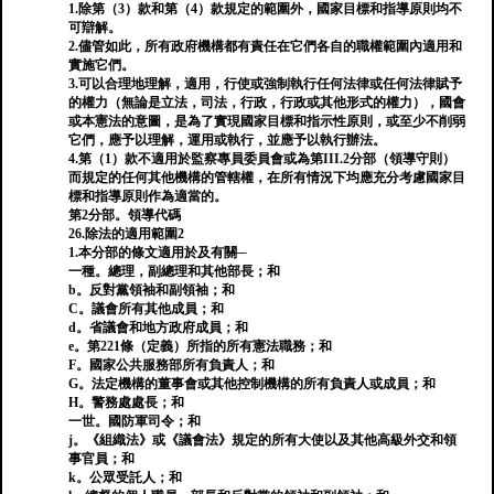
1.除第（3）款和第（4）款規定的範圍外，國家目標和指導原則均不
可辯解。
2.儘管如此，所有政府機構都有責任在它們各自的職權範圍內適用和
實施它們。
3.可以合理地理解，適用，行使或強制執行任何法律或任何法律賦予
的權力（無論是立法，司法，行政，行政或其他形式的權力），國會
或本憲法的意圖，是為了實現國家目標和指示性原則，或至少不削弱
它們，應予以理解，運用或執行，並應予以執行辦法。
4.第（1）款不適用於監察專員委員會或為第III.2分部（領導守則）
而規定的任何其他機構的管轄權，在所有情況下均應充分考慮國家目
標和指導原則作為適當的。
第2分部。領導代碼
26.除法的適用範圍2
1.本分部的條文適用於及有關─
一種。總理，副總理和其他部長；和
b。反對黨領袖和副領袖；和
C。議會所有其他成員；和
d。省議會和地方政府成員；和
e。第221條（定義）所指的所有憲法職務；和
F。國家公共服務部所有負責人；和
G。法定機構的董事會或其他控制機構的所有負責人或成員；和
H。警務處處長；和
一世。國防軍司令；和
j。《組織法》或《議會法》規定的所有大使以及其他高級外交和領
事官員；和
k。公眾受託人；和