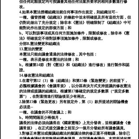
但任何此類規定均可按議會其他任何法案所要求的相同多數進行修
改。
4.如果本憲法授權組織法就任何事項作出規定，則組織法可─
一種。儘管授權《組織法》的條款中並未明確提及所有這些方面，但
仍對此做出了充分規定；除非本《憲法》明確限制了《組織法​​》中可
能對此作出規定的那個方面；和
b。可以對該事項或其任何方面施加條件，限製或修改，除非本《憲
法》明確規定不得對該事項施加條件，限製或修改。
分部B.憲法變更和組織法
13.憲法的變更
本憲法只能由議會通過的法律修改，其中包括：
一種。表示是修改本憲法的法律；和
b。根據第14節（對《憲法》和《組織法》進行修改）進行製作和認
證。
14.修改憲法和組織法
1.在遵守第12（3）條（組織法）和第15條（緊急變更）的前提下，
必鬚根據議會的《會議常規》，以分區表決方式支持提議的修改憲法
的法律或提議的組織法。根據第17條確定的規定多數票（“規定多數
票”），在對案情進行辯論後至少有兩次。
2.除第15條（緊急更改）另有規定外，第（1）款所提述的辯論機會
必須是─
一種。在議會的不同會議上；和
b。時間間隔至少兩個月，
議長的法律必須由議長在《國家憲報》上充分發表，並根據議會《會
議常規》，在正式提交議會之前至少一個月分發給所有議會議員。
3.對修正本憲法或擬議組織法的擬議法律的修正案不得動議，除非已
在議會會議結束前散發給國會議員，在該議會會議中，本節所述的第