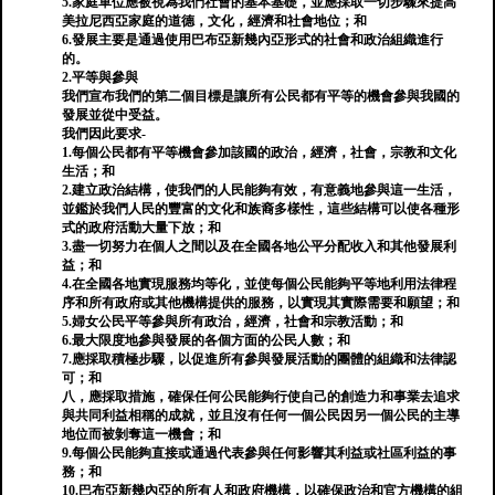
5.家庭單位應被視為我們社會的基本基礎，並應採取一切步驟來提高
美拉尼西亞家庭的道德，文化，經濟和社會地位；和
6.發展主要是通過使用巴布亞新幾內亞形式的社會和政治組織進行
的。
2.平等與參與
我們宣布我們的第二個目標是讓所有公民都有平等的機會參與我國的
發展並從中受益。
我們因此要求-
1.每個公民都有平等機會參加該國的政治，經濟，社會，宗教和文化
生活；和
2.建立政治結構，使我們的人民能夠有效，有意義地參與這一生活，
並鑑於我們人民的豐富的文化和族裔多樣性，這些結構可以使各種形
式的政府活動大量下放；和
3.盡一切努力在個人之間以及在全國各地公平分配收入和其他發展利
益；和
4.在全國各地實現服務均等化，並使每個公民能夠平等地利用法律程
序和所有政府或其他機構提供的服務，以實現其實際需要和願望；和
5.婦女公民平等參與所有政治，經濟，社會和宗教活動；和
6.最大限度地參與發展的各個方面的公民人數；和
7.應採取積極步驟，以促進所有參與發展活動的團體的組織和法律認
可；和
八，應採取措施，確保任何公民能夠行使自己的創造力和事業去追求
與共同利益相稱的成就，並且沒有任何一個公民因另一個公民的主導
地位而被剝奪這一機會；和
9.每個公民能夠直接或通過代表參與任何影響其利益或社區利益的事
務；和
10.巴布亞新幾內亞的所有人和政府機構，以確保政治和官方機構的組