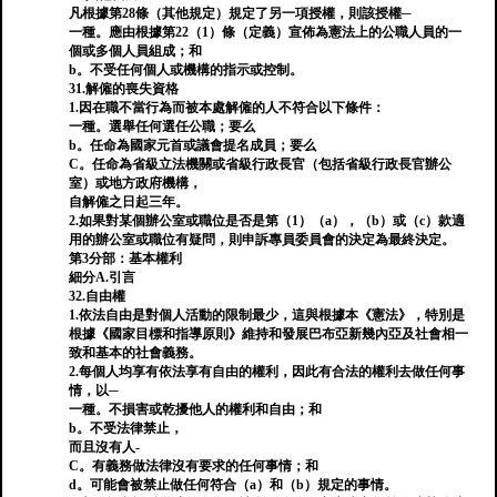
凡根據第28條（其他規定）規定了另一項授權，則該授權─
一種。應由根據第22（1）條（定義）宣佈為憲法上的公職人員的一
個或多個人員組成；和
b。不受任何個人或機構的指示或控制。
31.解僱的喪失資格
1.因在職不當行為而被本處解僱的人不符合以下條件：
一種。選舉任何選任公職；要么
b。任命為國家元首或議會提名成員；要么
C。任命為省級立法機關或省級行政長官（包括省級行政長官辦公
室）或地方政府機構，
自解僱之日起三年。
2.如果對某個辦公室或職位是否是第（1）（a），（b）或（c）款適
用的辦公室或職位有疑問，則申訴專員委員會的決定為最終決定。
第3分部：基本權利
細分A.引言
32.自由權
1.依法自由是對個人活動的限制最少，這與根據本《憲法》，特別是
根據《國家目標和指導原則》維持和發展巴布亞新幾內亞及社會相一
致和基本的社會義務。
2.每個人均享有依法享有自由的權利，因此有合法的權利去做任何事
情，以─
一種。不損害或乾擾他人的權利和自由；和
b。不受法律禁止，
而且沒有人-
C。有義務做法律沒有要求的任何事情；和
d。可能會被禁止做任何符合（a）和（b）規定的事情。