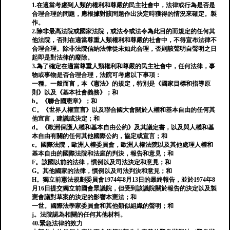
1.在適當考慮到人類的權利和尊嚴的民主社會中，法律或行為是否是
合理合理的問題，應根據對該問題作出決定時獲得的情況來確定。製
作。
2.除非最高法院或國家法院，或法令或法令為此目的而規定的任何其
他法院，否則在適當尊重人類權利和尊嚴的社會中，不得宣布法律不
合理合理。除非法院信納法律從未如此合理，否則該聲明自聲明之日
起即是對法律的廢除。
3.為了確定在適當尊重人類權利和尊嚴的民主社會中，任何法律，事
物或事物是否合理合理，法院可考慮以下事項：
一種。一般而言，本《憲法》的規定，特別是《國家目標和指導原
則》以及《基本社會義務》；和
b。《聯合國憲章》；和
C。《世界人權宣言》以及聯合國大會關於人權和基本自由的任何其
他宣言，建議或決定；和
d。《歐洲保護人權和基本自由公約》及其議定書，以及與人權和基
本自由有關的任何其他國際公約，協定或宣言；和
e。國際法院，歐洲人權委員會，歐洲人權法院以及其他處理人權和
基本自由的國際法院和法庭的判決，報告和意見；和
F。該國以前的法律，慣例以及司法決定和意見；和
G。其他國家的法律，慣例以及司法判決和意見；和
H。獨立前憲法規劃委員會1974年8月13日的最終報告，並於1974年8
月16日提交獨立前國會眾議院，但受到該議院關於報告的決定以及製
憲會議對草案的決定的影響本憲法；和
一世。國際法學家委員會和其他類似組織的聲明；和
j。法院認為相關的任何其他材料。
40.緊急法律的效力