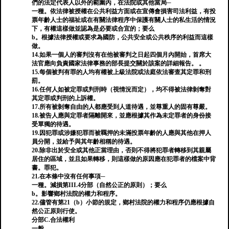
們的法定代表人以外的範圍內，在法院或其他當局─
一種。依法律被授權在公共利益方面或在宣傳會損害司法利益，有投
票年齡人士的福祉或在有關法律程序中保護有關人士的私生活的情況
下，有權這樣做並認為是必要或合宜的；要么
b。根據法律授權或要求為國防，公共安全或公共秩序的利益而這樣
做。
14.如果一個人的審判沒有在他被審判之日起四個月內開始，首席大
法官應向負責國家法律事務的部長提交關於該案的詳細報告。 。
15.每個被判有罪的人均有權被上級法院或法庭依法審查其定罪和刑
罰。
16.任何人如被定罪或判刑時（視情況而定），均不得被法律剝奪對
其定罪或判刑的上訴權。
17.所有被剝奪自由的人都應受到人道待遇，並尊重人的固有尊嚴。
18.被告人應與定罪者隔離開來，並應根據其作為未定罪者的身份接
受單獨的待遇。
19.因犯罪或涉嫌犯罪而被羈押的未滿投票年齡的人應與其他在押人
員分開，並給予與其年齡相稱的待遇。
20.除非出於安全或其他正當理由，否則不得將犯罪者轉移到其親屬
居住的區域，並且如果轉移，則這樣做的原因應在犯罪者的檔案中背
書。罪犯。
21.在本條中沒有任何事項─
一種。減損第III.4分部（自然公正的原則）；要么
b。影響鄉村法院的權力和程序。
22.儘管有第21（b）小節的規定，鄉村法院的權力和程序仍應根據自
然公正原則行使。
分部C.合法權利
一般