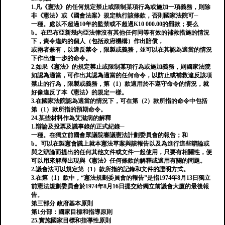
1.凡《憲法》的任何規定禁止或限制某項行為或施加一項義務，則除
非《憲法》或《國會法案》規定執行該條款，否則國家法院可─
一種。處以不超過10年的監禁或不超過K10 000.00的罰款；要么
b。在巴布亞新幾內亞法律沒有其他任何同等有效的補救措施的情況
下，責令違約的個人（包括政府機構）作出賠償，
或兩者兼有，以違反禁令，限製或義務，並可以在其認為適當的情況
下作出進一步的命令。
2.如果《憲法》的規定禁止或限制某項行為或施加義務，則國家法院
如認為適當，可作出其認為適當的任何命令，以防止或補救違反該項
禁止的行為，限製或義務，第（1）款適用於不遵守命令的情況，就
好像違反了本《憲法》的規定一樣。
3.在國家法院認為適當的情況下，可在第（2）款所指的命令中包括
第（1）款所指的預期命令。
24.某些材料作為艾滋病的解釋
1.辯論及投票及議事錄的正式紀錄─
一種。在獨立前國會眾議院審議憲法計劃委員會的報告；和
b。可以在製憲會議上就本憲法草案與該報告以及為進行這些辯論或
與之辯論而提出的任何其他文件或文件一起使用，只要有相關性，便
可以用來解釋出現與《憲法》任何條款的解釋或適用有關的問題。
2.議會法可以規定第（1）款所指的記錄和文件的證明方式。
3.在第（1）款中，“憲法規劃委員會的報告”是指1974年8月13日獨立
前憲法規劃委員會於1974年8月16日提交給獨立前議會大廈的最後報
告。
第三部分 政府基本原則
第1分部：國家目標和指導原則
25.實施國家目標和指導性原則