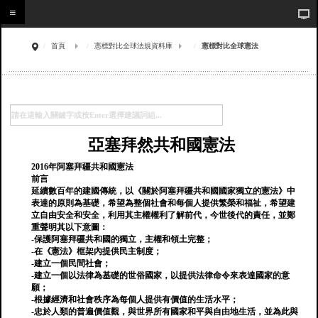
首頁
憲標對比全球法規資料庫
憲標對比全球憲法
亞塞拜然共和國憲法
2016年阿塞拜疆共和國憲法
前言
延續數百年的建國傳統，以《關於阿塞拜疆共和國國家獨立的憲法》中
表達的原則為基礎，希望為整個社會和每個人提供繁榮和福祉，希望建
立自由安全和安全，利用其主權權利了解前代，今世後代的責任，並鄭
重聲明其以下意圖：
-保護阿塞拜疆共和國的獨立，主權和領土完整；
-在《憲法》框架內提供民主制度；
-建立一個民間社會；
-建立一個以法律為基礎的世俗國家，以提供法律命令來表達國家的意
願；
-根據經濟和社會秩序為每個人提供有價值的生活水平；
-忠於人類的普遍價值觀，與世界所有國家和平與自由地生活，並為此與