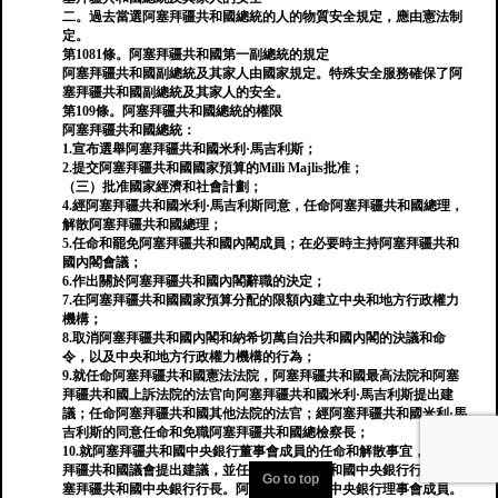
二。過去當選阿塞拜疆共和國總統的人的物質安全規定，應由憲法制
定。
第1081條。阿塞拜疆共和國第一副總統的規定
阿塞拜疆共和國副總統及其家人由國家規定。特殊安全服務確保了阿
塞拜疆共和國副總統及其家人的安全。
第109條。阿塞拜疆共和國總統的權限
阿塞拜疆共和國總統：
1.宣布選舉阿塞拜疆共和國米利·馬吉利斯；
2.提交阿塞拜疆共和國國家預算的Milli Majlis批准；
（三）批准國家經濟和社會計劃；
4.經阿塞拜疆共和國米利·馬吉利斯同意，任命阿塞拜疆共和國總理，
解散阿塞拜疆共和國總理；
5.任命和罷免阿塞拜疆共和國內閣成員；在必要時主持阿塞拜疆共和
國內閣會議；
6.作出關於阿塞拜疆共和國內閣辭職的決定；
7.在阿塞拜疆共和國國家預算分配的限額內建立中央和地方行政權力
機構；
8.取消阿塞拜疆共和國內閣和納希切萬自治共和國內閣的決議和命
令，以及中央和地方行政權力機構的行為；
9.就任命阿塞拜疆共和國憲法法院，阿塞拜疆共和國最高法院和阿塞
拜疆共和國上訴法院的法官向阿塞拜疆共和國米利·馬吉利斯提出建
議；任命阿塞拜疆共和國其他法院的法官；經阿塞拜疆共和國米利·馬
吉利斯的同意任命和免職阿塞拜疆共和國總檢察長；
10.就阿塞拜疆共和國中央銀行董事會成員的任命和解散事宜，向阿塞
拜疆共和國議會提出建議，並任命阿塞拜疆共和國中央銀行行長為阿
Go to top
塞拜疆共和國中央銀行行長。阿塞拜疆共和國中央銀行理事會成員。