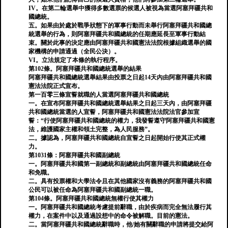
IV。在第二輪選舉中獲得多數選票的候選人被視為當選阿塞拜疆共和
國總統。
五。如果由於處於戰爭狀態下的軍事行動而未舉行阿塞拜疆共和國總
統選舉的行為，則阿塞拜疆共和國總統的任期應延長至軍事行動結
束。關於此事的決定應由阿塞拜疆共和國憲法法院根據組織選舉的國
家機構的申請通過（全民公決）。
VI。立法規定了本條的執行程序。
第102條。阿塞拜疆共和國總統選舉的結果
阿塞拜疆共和國總統選舉結果由投票之日起14天內由阿塞拜疆共和國
憲法法院正式宣布。
第一百零三條宣誓就職的人當選阿塞拜疆共和國總統
一。在宣布阿塞拜疆共和國總統選舉結果之日起三天內，由阿塞拜疆
共和國總統當選的人宣誓，阿塞拜疆共和國憲法法院法官參加宣
誓：“行使阿塞拜疆共和國總統的權力，我發誓遵守阿塞拜疆共和國憲
法，維護國家主權和領土完整，為人民服務”。
二。據認為，阿塞拜疆共和國總統自宣誓之日起開始行使其正式權
力。
第1031條：阿塞拜疆共和國副總統
一。阿塞拜疆共和國第一副總統和副總統由阿塞拜疆共和國總統任命
和免職。
二。具有投票權和大學法令且在其他國家沒有義務的阿塞拜疆共和國
公民可以被任命為阿塞拜疆共和國副總統一職。
第104條。阿塞拜疆共和國總統無權行使其權力
一。阿塞拜疆共和國總統考慮提前辭職，由於疾病而完全無法履行其
權力，在案件中以及通過設想中的命令被解職。目前的憲法。
二。當阿塞拜疆共和國總統辭職時，他/她有關辭職的申請將提交給阿