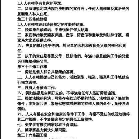
I.人人有權享有其家的聖潔。
二。除法律規定或法院判決明確的案件外，任何人無權違反其居民的
意願進入私人住宅。
第三十四條結婚權
I.人人有權在達到法律規定的年齡時結婚。
二。婚姻應自願締結。不應強迫任何人結婚。
三，家庭和婚姻受國家保護。產假，陪產假和童年受到法律保護。國
家為大家庭提供支持。
IV。夫妻的權利是平等的。對兒童的照料和教育是父母的權利和責
任。
五，孩子的責任是尊重父母，照顧他們。年滿18歲且能夠工作的兒童
必須撫養殘疾父母。
第三十五條工作權
一，勞動是個人和公共繁榮的基礎。
二。人人有權根據自己的能力，活動類型，職業，職業和工作地點進
行獨立選擇。
三，沒有人會被迫工作。
IV。勞動協議是自願訂立的。不得強迫任何人簽訂勞動協議。
五。根據法院的判決，可能存在強迫勞動的情況，法律規定了條款和
條件；由於服兵役，緊急狀態或戒嚴期間授權人員的命令，允許強迫
勞動。
VI。人人有權在安全和健康的條件下工作，有權不受任何歧視地獲得
其工作報酬，不少於國家規定的最低工資標準。
七。失業者有權從國家領取社會津貼。
八。國家將盡力解決失業問題。
第三十六條罷工權