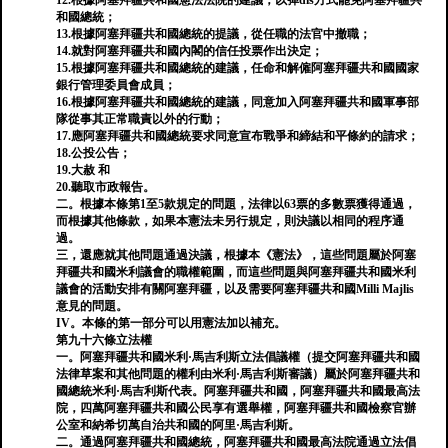
12.根據阿塞拜疆共和國憲法法院的建議，以彈dis方式罷免阿塞拜疆共
和國總統；
13.根據阿塞拜疆共和國總統的提議，從任職的法官中撤職；
14.就對阿塞拜疆共和國內閣的信任投票作出決定；
15.根據阿塞拜疆共和國總統的建議，任命和解僱阿塞拜疆共和國國家
銀行管理委員會成員；
16.根據阿塞拜疆共和國總統的建議，同意加入阿塞拜疆共和國軍事部
隊從事其正常職責以外的行動；
17.應阿塞拜疆共和國總統要求同意宣布戰爭和締結和平條約的請求；
18.公投公告；
19.大赦 和
20.聽取市政報告。
二。根據本條第1至5款規定的問題，法律以63票的多數票獲得通過，
而根據其他條款，如果本憲法未另行規定，則決議以相同的程序通
過。
三，還應就其他問題通過決議，根據本《憲法》，這些問題屬於阿塞
拜疆共和國米利議會的職權範圍，而這些問題與阿塞拜疆共和國米利
議會的活動安排有關阿塞拜疆，以及需要阿塞拜疆共和國Milli Majlis
意見的問題。
IV。本條的第一部分可以用憲法加以補充。
第九十六條立法權
一。阿塞拜疆共和國米利·馬吉利斯立法倡議權（提交阿塞拜疆共和國
法律草案和其他問題的權利由米利·馬吉利斯審議）屬於阿塞拜疆共和
國總統米利·馬吉利斯代表。阿塞拜疆共和國，阿塞拜疆共和國最高法
院，四萬阿塞拜疆共和國公民享有選舉權，阿塞拜疆共和國檢察官辦
公室和納希切萬自治共和國的阿里·馬吉利斯。
二。通過阿塞拜疆共和國總統，阿塞拜疆共和國最高法院通過立法倡