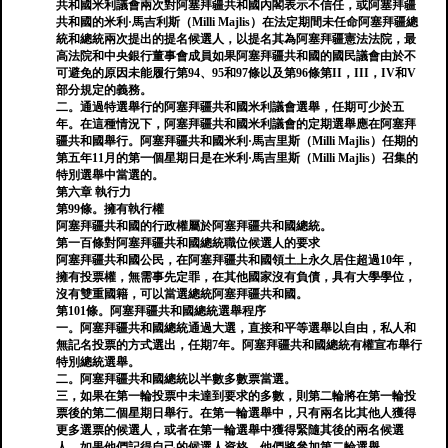
共和國米利議會兩次對阿塞拜疆共和國內閣表示不信任，或阿塞拜疆
共和國的米利·馬吉利斯（Milli Majlis）在法定期間未任命阿塞拜疆總
統和總統兩次提出的提名候選人，以提名其為阿塞拜疆憲法法院，最
高法院和中央銀行董事會成員如果阿塞拜疆共和國的國民議會由於不
可避免的原因未能履行第94、95和97條以及第96條第II，III，IV和V
部分規定的義務。
二。通過特選舉行的阿塞拜疆共和國米利議會選舉，任期可少於五
年。在這種情況下，阿塞拜疆共和國米利議會的定期選舉應在阿塞拜
疆共和國舉行。阿塞拜疆共和國米利·馬吉里斯（Milli Majlis）任期的
第五年11月的第一個星期日是在米利·馬吉里斯（Milli Majlis）召集的
特別選舉中當選的。
第六章 執行力
第99條。擁有執行權
阿塞拜疆共和國的行政權屬於阿塞拜疆共和國總統。
第一百條對阿塞拜疆共和國總統職位候選人的要求
阿塞拜疆共和國公民，在阿塞拜疆共和國領土上永久居住超過10年，
擁有投票權，無需事先定罪，在其他國家沒有負債，具有大學學位，
沒有雙重國籍，可以當選總統阿塞拜疆共和國。
第101條。阿塞拜疆共和國總統選舉程序
一。阿塞拜疆共和國總統通過大選，直接和平等選舉以自由，私人和
無記名投票的方式選出，任期7年。阿塞拜疆共和國總統有權宣布舉行
特別總統選舉。
二。阿塞拜疆共和國總統以半數多數票當選。
三，如果在第一輪投票中未達到要求的多數，則第二輪將在第一輪投
票後的第二個星期日舉行。在第一輪選舉中，只有兩名比其他人獲得
更多選票的候選人，或者在第一輪選舉中獲得緊隨其後的兩名候選
人，如果他們記得自己的候選人資格，他們將參加第二輪選舉。