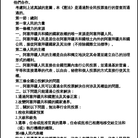
他們合作。
考慮到上述真誠的意圖，本《憲法》是通過對全民投票進行的普查而通
過的。
第一節：總則
第一章人民的力量
第一條權力的來源
一。阿塞拜疆共和國的國家政權的唯一來源是阿塞拜疆人民。
二。阿塞拜疆人民是居住在阿塞拜疆共和國領土內外的阿塞拜疆共和國
公民，服從阿塞拜疆國家及其法律（不排除國際立法標準）。
第二條人民的主權
一。阿塞拜疆人民的主權是自由和獨立地決定其命運並建立自己的治理
形式的權利。
二。阿塞拜疆人民直接在全國范圍內進行公民投票，並通過基於普遍，
平等和直接選舉的代表，以自由，秘密和個人投票的方式直接行使其主
權。
第三條全國公投解決的問題
一，阿塞拜疆人民可以通過全民投票解決任何涉及其權益的問題。
二。以下問題只能通過公投來解決：
1.通過阿塞拜疆共和國憲法及其修正案；
2.改變阿塞拜疆共和國的國家邊界。
三，關於以下問題，無法舉行全民投票：
1.稅收和國家預算
2.大赦和赦免
3.選舉，任命或批准官員的選舉，任命或批准已相應地移交給立法和
（或）執行機構的權限。
第4條人民代表權