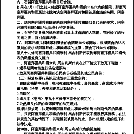
內，召開阿塞拜疆共和國首屆會議。
如果在3月10日之前未確認阿塞拜疆共和國的83名代表的權限，那麼阿
塞拜疆共和國憲法法院將決定阿塞拜疆共和國首屆會議的時間。阿塞
拜疆。
二。應阿塞拜疆共和國總統或阿塞拜疆共和國42名代表的要求，阿塞
拜疆共和國Milli Majlis舉行特別會議。
三，召開特別會議的議程將由召集上述會議的人準備。在討論了議程
問題之後，特別會議結束。
IV。阿塞拜疆共和國米利議會的會議應向公眾開放。根據議會的83名
議員的要求或阿塞拜疆共和國總統的提議，議會可以向公眾開放。
第八十九條阿塞拜疆共和國米利·馬吉利斯代表剝奪阿塞拜疆共和國代
表的職權並喪失權力
一。阿塞拜疆共和國米利·馬吉利斯代表在以下情況下放寬了職務：
1.選舉期間每當進行偽造選票時；
2.放棄阿塞拜疆共和國的公民身份或接受其他公民身份；
（三）關於犯罪行為以及法院有正當裁定的；
4.在國家機構中任職，在宗教組織中任職，參與商業，商業或其他有
償活動（科學，教學和創意活動除外）；
5.自願的；
6.違反本《憲法》第九十三條第三部分的規定的；
7.公然違反代表的道德操守的法定規則。
根據法律規定，決定剝奪阿塞拜疆共和國米利·馬吉利斯代表的職權。
二。只要阿塞拜疆共和國的米利·馬吉利斯代表不能履行其義務，在法
律規定的其他情況下，其職權就被視為終止。作出相應決定的程序由
法律決定。
第90條。阿塞拜疆共和國米利·馬吉利斯代表的豁免權