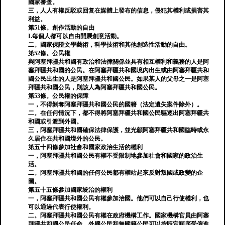
國家審查。
三，人人有權反駁或回复在媒體上發布的信息，侵犯其權利或損害其
利益。
第51條。創作活動的自由
I.每個人都可以自由開展創意活動。
二。國家保證文學藝術，科學技術和其他創造性活動的自由。
第52條。公民權
與阿塞拜疆共和國有政治和法律關係並具有相互權利和義務的人是阿
塞拜疆共和國的公民。在阿塞拜疆共和國境內出生或由阿塞拜疆共和
國公民出生的人是阿塞拜疆共和國公民。如果某人的父母之一是阿塞
拜疆共和國公民，則該人為阿塞拜疆共和國公民。
第53條。公民權的保障
一，不得剝奪阿塞拜疆共和國公民的國籍（法定遺失案件除外）。
二。在任何情況下，都不得將阿塞拜疆共和國公民驅逐出阿塞拜疆共
和國或引渡到外國。
三，阿塞拜疆共和國確保法律保護，並光顧阿塞拜疆共和國臨時或永
久居住在共和國境外的公民。
第五十四條參加社會和國家政治生活的權利
一，阿塞拜疆共和國公民有權不受限制地參加社會和國家的政治生
活。
二。阿塞拜疆共和國的任何公民都有權站起來反對叛國或政變的企
圖。
第五十五條參加國家統治的權利
一，阿塞拜疆共和國公民有權參加治國。他們可以自己行使權利，也
可以通過代表行使權利。
二。阿塞拜疆共和國公民有權在政府機構工作。國家機構官員由阿塞
拜疆共和國公民任命​​。外國公民和無國籍公民可以按既定順序受僱進