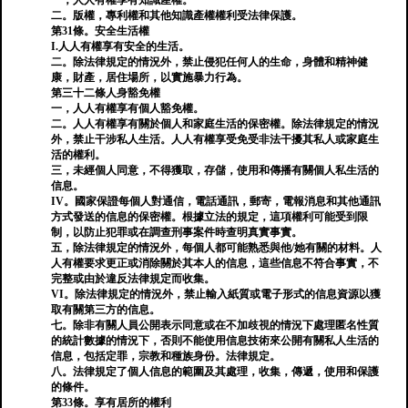
一，人人有權享有知識產權。
二。版權，專利權和其他知識產權權利受法律保護。
第31條。安全生活權
I.人人有權享有安全的生活。
二。除法律規定的情況外，禁止侵犯任何人的生命，身體和精神健
康，財產，居住場所，以實施暴力行為。
第三十二條人身豁免權
一，人人有權享有個人豁免權。
二。人人有權享有關於個人和家庭生活的保密權。除法律規定的情況
外，禁止干涉私人生活。人人有權享受免受非法干擾其私人或家庭生
活的權利。
三，未經個人同意，不得獲取，存儲，使用和傳播有關個人私生活的
信息。
IV。國家保證每個人對通信，電話通訊，郵寄，電報消息和其他通訊
方式發送的信息的保密權。根據立法的規定，這項權利可能受到限
制，以防止犯罪或在調查刑事案件時查明真實事實。
五，除法律規定的情況外，每個人都可能熟悉與他/她有關的材料。人
人有權要求更正或消除關於其本人的信息，這些信息不符合事實，不
完整或由於違反法律規定而收集。
VI。除法律規定的情況外，禁止輸入紙質或電子形式的信息資源以獲
取有關第三方的信息。
七。除非有關人員公開表示同意或在不加歧視的情況下處理匿名性質
的統計數據的情況下，否則不能使用信息技術來公開有關私人生活的
信息，包括定罪，宗教和種族身份。法律規定。
八。法律規定了個人信息的範圍及其處理，收集，傳遞，使用和保護
的條件。
第33條。享有居所的權利