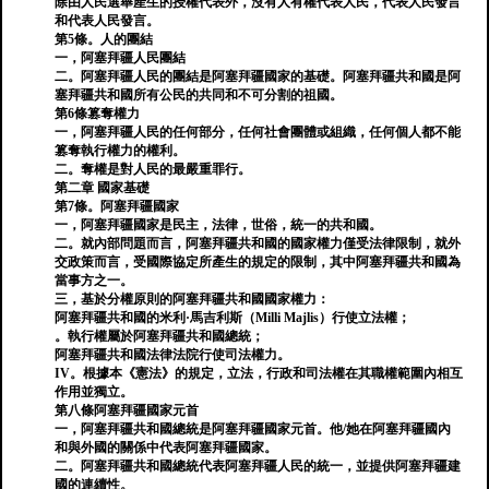
除由人民選舉產生的授權代表外，沒有人有權代表人民，代表人民發言
和代表人民發言。
第5條。人的團結
一，阿塞拜疆人民團結
二。阿塞拜疆人民的團結是阿塞拜疆國家的基礎。阿塞拜疆共和國是阿
塞拜疆共和國所有公民的共同和不可分割的祖國。
第6條篡奪權力
一，阿塞拜疆人民的任何部分，任何社會團體或組織，任何個人都不能
篡奪執行權力的權利。
二。奪權是對人民的最嚴重罪行。
第二章 國家基礎
第7條。阿塞拜疆國家
一，阿塞拜疆國家是民主，法律，世俗，統一的共和國。
二。就內部問題而言，阿塞拜疆共和國的國家權力僅受法律限制，就外
交政策而言，受國際協定所產生的規定的限制，其中阿塞拜疆共和國為
當事方之一。
三，基於分權原則的阿塞拜疆共和國國家權力：
阿塞拜疆共和國的米利·馬吉利斯（Milli Majlis）行使立法權；
。執行權屬於阿塞拜疆共和國總統；
阿塞拜疆共和國法律法院行使司法權力。
IV。根據本《憲法》的規定，立法，行政和司法權在其職權範圍內相互
作用並獨立。
第八條阿塞拜疆國家元首
一，阿塞拜疆共和國總統是阿塞拜疆國家元首。他/她在阿塞拜疆國內
和與外國的關係中代表阿塞拜疆國家。
二。阿塞拜疆共和國總統代表阿塞拜疆人民的統一，並提供阿塞拜疆建
國的連續性。