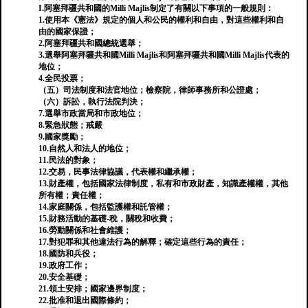
I.阿塞拜疆共和國的Milli Majlis制定了有關以下事項的一般規則：
1.使用本《憲法》規定的個人和公民的權利和自由，對這些權利和自
由的國家保證；
2.阿塞拜疆共和國總統選舉；
3.選舉阿塞拜疆共和國Milli Majlis和阿塞拜疆共和國Milli Majlis代表的
地位；
4.全民投票；
（五）司法制度和法官地位；檢察院，律師事務所和公證處；
（六）訴訟，執行法院判決；
7.選舉市政當局和市政地位；
8.緊急狀態；戒嚴
9.國家獎勵；
10.自然人和法人的地位；
11.民法的對象；
12.交易，民事法律協議，代表權和繼承權；
13.財產權，包括國家法律制度，私有和市政財產，知識產權權，其他
所有權；責任權；
14.家庭關係，包括監護權和託管權；
15.財務活動的基礎-稅，關稅和收費；
16.勞動關係和社會維護；
17.對犯罪和其他違法行為的解釋；確定這些行為的責任；
18.國防和兵役；
19.政府工作；
20.安全基礎；
21.領土安排；國家邊界制度；
22.批准和退出國際條約；