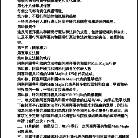
每個公民都有責任保護歷史和文化遺跡。
第七十八條環境保護
每個公民都有責任保護環境。
第79條。不履行與法律相抵觸的義務
不得強迫任何人履行違反阿塞拜疆共和國憲法和法律的義務。
第80條責任
違反阿塞拜疆共和國現行憲法和法律的規定，包括侵犯權利和自由，
以及不履行阿塞拜疆共和國現行憲法和法律規定的責任，都受到迫
害。
第三節：國家權力
第五章立法權
第81條立法權的執行
阿塞拜疆共和國的立法權由阿塞拜疆共和國的Milli Majlis行使
第82條。阿塞拜疆共和國米利議會的代表人數
阿塞拜疆共和國的Milli Majlis由125名代表組成。
第83條。阿塞拜疆共和國Milli Majlis代表的選舉程序
阿塞拜疆共和國的Milli Majlis代表基於多數投票制和自由，單獨和秘
密投票的一般，平等和直接選舉產生。
第84條。呼叫阿塞拜疆共和國Milli Majlis的職權範圍
一。每次召集阿塞拜疆共和國米利議會的任期為5年。如果在戰爭狀態
下由於軍事行動而無法舉行阿塞拜疆共和國米利議會的選舉，則該任
期為阿塞拜疆共和國米利馬吉利斯的任期將延長至軍事行動結束。該
事項的決定應由阿塞拜疆共和國憲法法院根據組織選舉的國家機構的
申請（全民公決）作出。
二。11月的第一個星期日，每5年舉行一次阿塞拜疆共和國Milli Majlis
召喚選舉。
三，阿塞拜疆共和國米利·馬吉利斯代表的職權受到阿塞拜疆共和國米