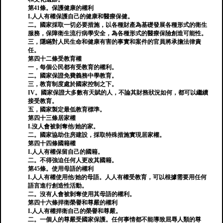
第41條。保護健康的權利
I.人人有權保護自己的健康和醫療保健。
二。國家採取一切必要措施，以各種財產為基礎發展各種形式的衛生
服務，保障衛生流行病學安全，為各種形式的醫療保險創造可能性。
三，隱瞞對人民生命和健康有害的事實和案件的官員將承擔法律責
任。
第四十二條受教育權
一，每個公民都有受教育的權利。
二。國家保證免費義務中學教育。
三，教育制度處於國家控制之下。
IV。國家保證大多數有天賦的人，不論其財務狀況如何，都可以繼續
接受教育。
五，國家製定最低教育標準。
第四十三條居家權
I.沒人會被剝奪他/她的家。
二。國家協助住房建設，採取特殊措施實現居家權。
第四十四條國籍權
I.人人有權保留自己的國籍。
二。不得強迫任何人更改其國籍。
第45條。使用母語的權利
I.人人有權使用他/她的母語。人人有權受教育，可以根據需要用任何
語言進行創造性活動。
二。沒有人會被剝奪使用其母語的權利。
第四十六條捍衛榮譽和尊嚴的權利
I.人人有權捍衛自己的榮譽和尊嚴。
二。一個人的尊嚴受國家保護。任何事情都不能導致屈辱人類的尊