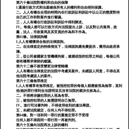
第六十條法院對權利和自由的保障
I.通過行政方式和法庭確保所有人的權利和自由得到保護。
二。人人有權在合理的時間內在行政訴訟和訴訟中以公正的態度對待
自己的工作和對案件進行審議。
三，人人有權在行政訴訟和訴訟中得到陳述。
IV。每個人都可以行政方式向法院提出上訴，以反對公共當局，政
黨，法人，市政當局及其官員的作為和不作為。
第61條。法律諮詢權
I.人人有權獲得合格的法律諮詢。
二。在法律規定的特殊情況下，法律諮詢應免費提供，費用由政府承
擔。
三，從公民被國家主管機構拘留，逮捕或指控犯罪之時起，每個公民
都有權尋求律師的建議。
第六十二條不接受變更法律管轄權
人人有權在法律規定的法院中考慮其案件。未經該人同意，不得在其
他法院考慮該人的案件。
第六十三條無罪推定
I.人人有權享有無罪推定。被指控犯罪的每個人都應被視為無罪，直到
他/她的罪行得到合法證明並且沒有法院的裁決生效為止。
二。不得將涉嫌犯罪的人視為有罪。
三，被指控犯罪的人無需證明自己無罪。
IV。進行司法審判時，不得使用收到的違法舉證。
五，未經法院裁定，任何人均不得犯罪。
第64條。對一項和同一罪行的重複定罪不予受理
任何人都不得因同一罪行而一再被判刑。
第六十五條向法院再次上訴的權利