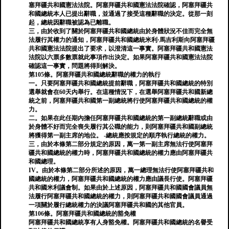
塞拜疆共和國憲法法院。阿塞拜疆共和國憲法法院確認，阿塞拜疆共
和國總統本人已提出辭職，並通過了接受這種辭職的決定。從那一刻
起，總統因辭職被認為已離職。
三，由於收到了關於阿塞拜疆共和國總統由於身體狀況不佳而完全無
法履行其權力的通知，阿塞拜疆共和國總統米利·馬吉利斯向阿塞拜疆
共和國憲法法院提出了要求，以澄清這一事實。阿塞拜疆共和國憲法
法院以六票多數票就此事項作出決定。如果阿塞拜疆共和國憲法法院
確認這一事實，問題將得到解決。
第105條。阿塞拜疆共和國總統辭職的權力的執行
一。只要阿塞拜疆共和國總統提前辭職，阿塞拜疆共和國總統的特別
選舉就會在60天內舉行。在這種情況下，在選舉阿塞拜疆共和國新總
統之前，阿塞拜疆共和國第一副總統將行使阿塞拜疆共和國總統的權
力。
二。如果在此任期內擔任阿塞拜疆共和國總統的第一副總統辭職或由
於身體不好而完全喪失履行其公職的能力，則阿塞拜疆共和國副總統
將獲得第一副主席的地位。 -總統應按規定的順序執行總統的權力。
三，由於本條第二部分規定的原因，萬一第一副主席無法行使阿塞拜
疆共和國總統的權力時，阿塞拜疆共和國總統的權力應由阿塞拜疆共
和國總理。
IV。由於本條第二部分所述的原因，萬一總理無法行使阿塞拜疆共和
國總統的權力，阿塞拜疆共和國總統的權力應由議長行使。阿塞拜疆
共和國米利議會制。如果由於上述原因，阿塞拜疆共和國國會議員無
法履行阿塞拜疆共和國總統的權力，則阿塞拜疆共和國國會議員通過
一項關於履行總統權力的決議阿塞拜疆共和國的其他官員。
第106條。阿塞拜疆共和國總統的豁免權
阿塞拜疆共和國總統享有人身豁免權。阿塞拜疆共和國總統的名譽受