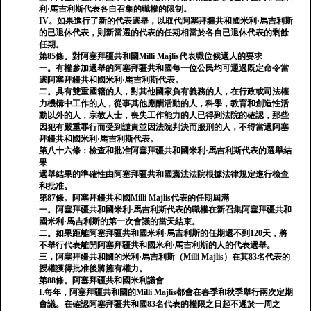
利·馬吉利斯代表各自召集的職權的限制。
IV。如果進行了新的代表選舉，以取代阿塞拜疆共和國米利·馬吉利斯
的已退休代表，則新當選的代表的任期相當於各自已退休代表的剩餘
任期。
第85條。對阿塞拜疆共和國Milli Majlis代表職位候選人的要求
一。有權參加選舉的阿塞拜疆共和國每一位公民均可通過既定命令當
選阿塞拜疆共和國米利·馬吉利斯代表。
二。具有雙重國籍的人，對其他國家負有義務的人，在行政或司法權
力機構中工作的人，從事其他應酬活動的人，科學，教育和創造性活
動以外的人，宗教人士，喪失工作能力的人已得到法院的確認，那些
因犯有嚴重罪行而受到譴責並因法院判決而服刑的人，不得當選阿塞
拜疆共和國米利·馬吉利斯代表。
第八十六條：檢查和批准阿塞拜疆共和國米利·馬吉利斯代表的選舉結
果
選舉結果的準確性由阿塞拜疆共和國憲法法院根據法律規定進行檢查
和批准。
第87條。阿塞拜疆共和國Milli Majlis代表的任期屆滿
一。阿塞拜疆共和國米利·馬吉利斯代表的職權在新召集阿塞拜疆共和
國米利·馬吉利斯的第一次會議的當天結束。
二。如果距離阿塞拜疆共和國米利·馬吉利斯的任期還不到120天，將
不舉行代表離開阿塞拜疆共和國米利·馬吉利斯的人的代表選舉。
三，阿塞拜疆共和國的米利·馬吉利斯（Milli Majlis）在其83名代表的
授權獲得批准後將擁有權力。
第88條。阿塞拜疆共和國米利議會
I.每年，阿塞拜疆共和國的Milli Majlis都會在春季和秋季舉行兩次定期
會議。在確認阿塞拜疆共和國83名代表的權限之日起不遲於一周之