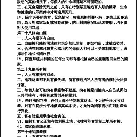
設想的其他情況下，每個人的生命權都是不可侵犯的。
三，在完全廢除死刑之前，只有在特別嚴重地危害人類的國家，生命
和健康的犯罪案件中才可適用死刑。
IV。除非必要的防禦，緊急情況，每當應抓捕罪犯時，為防止囚犯逃
跑，為反對國家叛亂或發動政變，防止對國家發動武裝襲擊，均不得
對人使用武器。
第二十八條自由權
一，人人有權享有自由。
二。自由權只能按照法律的規定加以限制，例如拘留，逮捕或監禁。
三，合法在阿塞拜疆共和國境內的每個人都可以不受限制地旅行，選
擇居住地並出國旅行。
IV。阿塞拜疆共和國的任何公民都有權根據自己的意願返回自己的國
家。
第二十九條所有權
一，人人有權擁有財產。
二。兩種財產都不具有優先權。所有權包括私人所有者的權利受法律
保護。
三，每個人都可能擁有動產和不動產。擁有權是指擁有人自己或與他
人共同擁有，使用和處置財產的權利。
IV。未經法院判決，任何人都不得剝奪其財產。不允許完全沒收財
產。只有在初步公平地償還其成本後，才允許為國家需求而對財產進
行異化。
五，私有財產應承擔社會責任。
VI。由於社會公正和有效利用土地，法律可能會限制土地所有權。
七。國家保障繼承權。
第三十條知識產權