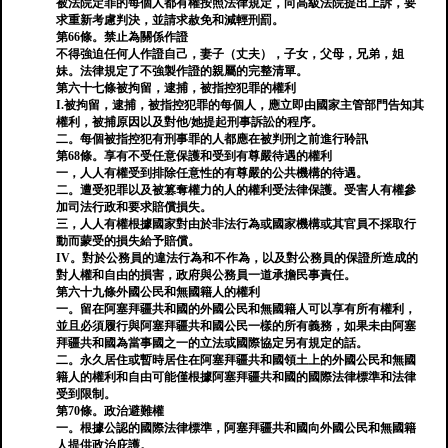
被法院定罪的每個人都有權按照法律規定，向高級法院提出上訴，要
求重新考慮判決，並請求赦免和減輕刑罰。
第66條。禁止為關係作證
不得強迫任何人作證自己，妻子（丈夫），子女，父母，兄弟，姐
妹。法律規定了不強製作證的親屬的完整清單。
第六十七條被拘留，逮捕，被指控犯罪的權利
I.被拘留，逮捕，被指控犯罪的每個人，應立即由國家主管部門告知其
權利，被捕原因以及對他/她提起刑事訴訟的程序。
二。每個被指控犯有刑事罪的人都應在被判刑之前進行聆訊
第68條。享有不受任意保護和受到有尊嚴待遇的權利
一，人人有權受到排除任意性的有尊嚴的公共機構的待遇。
二。遭受犯罪以及被篡奪權力的人的權利受法律保護。受害人有權參
加司法行政和要求賠償損失。
三，人人有權根據國家對由於非法行為或國家機構或其官員不採取行
動而蒙受的損失給予賠償。
IV。對於公務員的違法行為和不作為，以及對公務員的保證所造成的
對人權和自由的損害，政府與公務員一道承擔民事責任。
第六十九條外國公民和無國籍人的權利
一。留在阿塞拜疆共和國的外國公民和無國籍人可以享有所有權利，
並且必須履行與阿塞拜疆共和國公民一樣的所有義務，如果未由阿塞
拜疆共和國為當事國之一的立法或國際協定另有規定的話。
二。永久居住或暫時居住在阿塞拜疆共和國領土上的外國公民和無國
籍人的權利和自由可能僅根據阿塞拜疆共和國的國際法律標準和法律
受到限制。
第70條。政治避難權
一。根據公認的國際法律標準，阿塞拜疆共和國向外國公民和無國籍
人提供政治庇護。