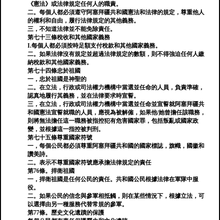
《憲法》或法律規定任何人的職責。
二。每個人都必須遵守阿塞拜疆共和國憲法和法律的規定，尊重他人
的權利和自由，履行法律規定的其他義務。
三，不知道法律並不能免除責任。
第七十三條稅收和其他國家義務
I.每個人都必須按時足額支付稅款和其他國家義務。
二。如果法律沒有規定並超過法律規定的數額，則不得強迫任何人繳
納稅款和其他國家義務。
第七十四條忠於祖國
一，忠於祖國是神聖的
二。在立法，行政或司法權力機構中當選並任命的人員，負責準確，
認真地履行其義務，並在法律要求時宣誓。
三，在立法，行政或司法權力機構中當選並任命並宣誓就阿塞拜疆共
和國憲法宣誓就職的人員，應視為被解僱，如果他/她曾擔任該職務，
則將無法擔任這一職務被指控犯有危害國家罪，包括叛亂或國家政
變，並根據這一指控被判刑。
第七十五條尊重國家符號
一，每個公民都必須尊重阿塞拜疆共和國的國家標誌，旗幟，國徽和
讚美詩。
二。表示不尊重國家符號應承擔法律規定的責任
第76條。捍衛祖國
一，捍衛祖國是任何公民的責任。共和國公民根據法律在軍隊中服
役。
二。如果公民的信念與參軍相抵觸，則在某些情況下，根據立法，可
以選擇由另一種服務代替常規的參軍。
第77條。歷史文化遺蹟的保護