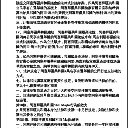
議提交阿塞拜疆共和國議會的法律或決議草案，四萬阿塞拜疆共和國
公民享有在選舉權的基礎上，阿塞拜疆共和國檢察官辦公室和納希切
萬自治共和國的阿里·馬吉利斯提交阿塞拜疆共和國的米利·馬吉利斯進
行討論，並以陳述的形式付諸表決。
三，此類法律或決議草案的修正案是在使用立法倡議權的機構的同意
下提出的。
IV。阿塞拜疆共和國總統，阿塞拜疆共和國最高法院，阿塞拜疆共和
國四萬公民享有選舉權的阿塞拜疆共和國總統米利·馬吉利斯審議的法
律或決議草案。作為立法舉措，阿塞拜疆共和國或納希切萬自治共和
國的阿里·馬吉利斯在兩個月內在阿塞拜疆共和國的米里·馬吉利斯進行
了表決。
五，如果阿塞拜疆共和國總統，共和國最高法院，阿塞拜疆共和國檢
察官辦公室或阿塞拜疆共和國總統阿里·馬吉利斯宣布通過法律或決議
草案為當務之急。納希切萬自治共和國的有效期為20天。
VI。法律規定了阿塞拜疆共和國4萬名享有選舉權的公民行使立法權的
方式。
七。法律和決議草案應有實質性規定，並說明通過這些法律的目的。
第九十七條簽署法律的期限
一。法律草案自通過之日起14天內提交阿塞拜疆共和國總統簽署。
二。該法律的緊急草案自通過之日起24小時內提交阿塞拜疆共和國總
統簽署。
第98條。阿塞拜疆共和國Milli Majlis行為的效力
如果阿塞拜疆共和國本身的法律和決議中未另行規定，則該法律和決
議自其發布之日起生效。
第981條。阿塞拜疆共和國Milli Majlis解散
一，阿塞拜疆共和國總統有權解散米利議會，前提是同一年阿塞拜疆