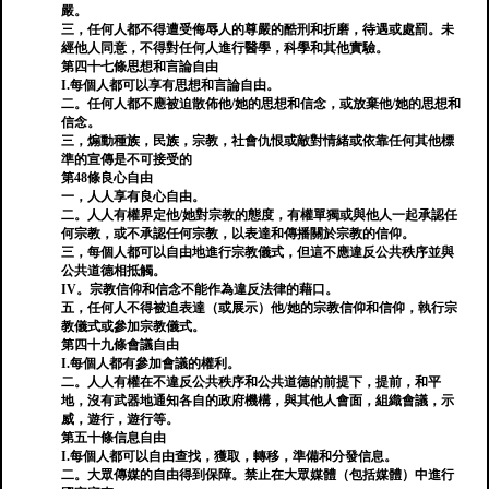
嚴。
三，任何人都不得遭受侮辱人的尊嚴的酷刑和折磨，待遇或處罰。未
經他人同意，不得對任何人進行醫學，科學和其他實驗。
第四十七條思想和言論自由
I.每個人都可以享有思想和言論自由。
二。任何人都不應被迫散佈他/她的思想和信念，或放棄他/她的思想和
信念。
三，煽動種族，民族，宗教，社會仇恨或敵對情緒或依靠任何其他標
準的宣傳是不可接受的
第48條良心自由
一，人人享有良心自由。
二。人人有權界定他/她對宗教的態度，有權單獨或與他人一起承認任
何宗教，或不承認任何宗教，以表達和傳播關於宗教的信仰。
三，每個人都可以自由地進行宗教儀式，但這不應違反公共秩序並與
公共道德相抵觸。
IV。宗教信仰和信念不能作為違反法律的藉口。
五，任何人不得被迫表達（或展示）他/她的宗教信仰和信仰，執行宗
教儀式或參加宗教儀式。
第四十九條會議自由
I.每個人都有參加會議的權利。
二。人人有權在不違反公共秩序和公共道德的前提下，提前，和平
地，沒有武器地通知各自的政府機構，與其他人會面，組織會議，示
威，遊行，遊行等。
第五十條信息自由
I.每個人都可以自由查找，獲取，轉移，準備和分發信息。
二。大眾傳媒的自由得到保障。禁止在大眾媒體（包括媒體）中進行