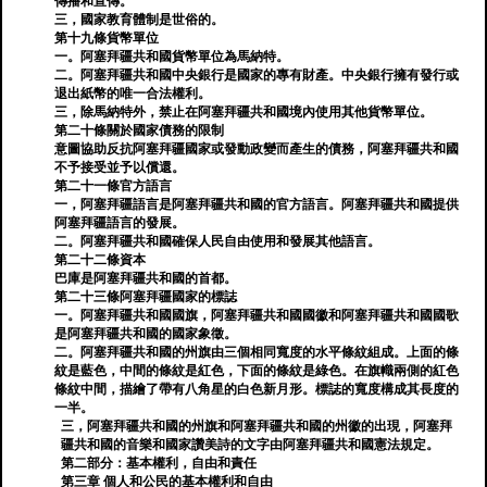
傳播和宣傳。
三，國家教育體制是世俗的。
第十九條貨幣單位
一。阿塞拜疆共和國貨幣單位為馬納特。
二。阿塞拜疆共和國中央銀行是國家的專有財產。中央銀行擁有發行或
退出紙幣的唯一合法權利。
三，除馬納特外，禁止在阿塞拜疆共和國境內使用其他貨幣單位。
第二十條關於國家債務的限制
意圖協助反抗阿塞拜疆國家或發動政變而產生的債務，阿塞拜疆共和國
不予接受並予以償還。
第二十一條官方語言
一，阿塞拜疆語言是阿塞拜疆共和國的官方語言。阿塞拜疆共和國提供
阿塞拜疆語言的發展。
二。阿塞拜疆共和國確保人民自由使用和發展其他語言。
第二十二條資本
巴庫是阿塞拜疆共和國的首都。
第二十三條阿塞拜疆國家的標誌
一。阿塞拜疆共和國國旗，阿塞拜疆共和國國徽和阿塞拜疆共和國國歌
是阿塞拜疆共和國的國家象徵。
二。阿塞拜疆共和國的州旗由三個相同寬度的水平條紋組成。上面的條
紋是藍色，中間的條紋是紅色，下面的條紋是綠色。在旗幟兩側的紅色
條紋中間，描繪了帶有八角星的白色新月形。標誌的寬度構成其長度的
一半。
三，阿塞拜疆共和國的州旗和阿塞拜疆共和國的州徽的出現，阿塞拜
疆共和國的音樂和國家讚美詩的文字由阿塞拜疆共和國憲法規定。
第二部分：基本權利，自由和責任
第三章 個人和公民的基本權利和自由