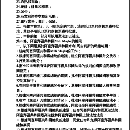
23.通訊和運輸；
24.統計；計量和標準；
25.習俗；
26.商業和證券交易所活動；
27.銀行業務，會計，保險。
二。根據本條第2、3、4款規定的問題，法律以83票的多數票獲得批
准，其他事項以63票的多數票獲得批准。
三，本條的第一部分可以用憲法加以補充。
第95條。阿塞拜疆共和國Milli Majlis的權限
一。以下問題屬於阿塞拜疆共和國米利·馬吉利斯的職權範圍：
1.組織阿塞拜疆共和國Milli Majlis的工作；
2.根據阿塞拜疆共和國總統的建議，建立阿塞拜疆共和國外交代表；
3.行政區域劃分；
4.批准和退出載有違反阿塞拜疆共和國法律的規則的國際協定和政府
間協定；
5.根據阿塞拜疆共和國總統的建議，批准阿塞拜疆共和國國家預算並
控制其執行；
6.在阿塞拜疆共和國總統的介紹下，選舉阿塞拜疆共和國人權事務專
員；
7.根據阿塞拜疆共和國總統的建議，批准阿塞拜疆共和國軍事學說；
8.在本《憲法》具體規定的情況下，批准阿塞拜疆共和國總統法令；
9.根據阿塞拜疆共和國總統的建議，同意任命阿塞拜疆共和國總理；
10.根據阿塞拜疆共和國總統的建議，任命阿塞拜疆共和國憲法法院，
阿塞拜疆共和國最高法院和阿塞拜疆共和國上訴法院法官；
11.根據阿塞拜疆共和國總統的建議，同意任命和免職阿塞拜疆共和國
總檢察長；