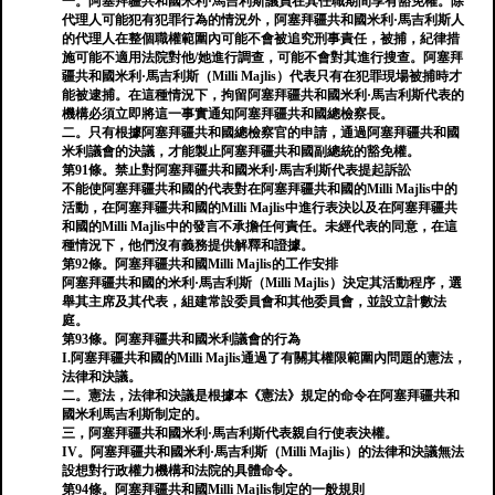
一。阿塞拜疆共和國米利·馬吉利斯議員在其任職期間享有豁免權。除
代理人可能犯有犯罪行為的情況外，阿塞拜疆共和國米利·馬吉利斯人
的代理人在整個職權範圍內可能不會被追究刑事責任，被捕，紀律措
施可能不適用法院對他/她進行調查，可能不會對其進行搜查。阿塞拜
疆共和國米利·馬吉利斯（Milli Majlis）代表只有在犯罪現場被捕時才
能被逮捕。在這種情況下，拘留阿塞拜疆共和國米利·馬吉利斯代表的
機構必須立即將這一事實通知阿塞拜疆共和國總檢察長。
二。只有根據阿塞拜疆共和國總檢察官的申請，通過阿塞拜疆共和國
米利議會的決議，才能製止阿塞拜疆共和國副總統的豁免權。
第91條。禁止對阿塞拜疆共和國米利·馬吉利斯代表提起訴訟
不能使阿塞拜疆共和國的代表對在阿塞拜疆共和國的Milli Majlis中的
活動，在阿塞拜疆共和國的Milli Majlis中進行表決以及在阿塞拜疆共
和國的Milli Majlis中的發言不承擔任何責任。未經代表的同意，在這
種情況下，他們沒有義務提供解釋和證據。
第92條。阿塞拜疆共和國Milli Majlis的工作安排
阿塞拜疆共和國的米利·馬吉利斯（Milli Majlis）決定其活動程序，選
舉其主席及其代表，組建常設委員會和其他委員會，並設立計數法
庭。
第93條。阿塞拜疆共和國米利議會的行為
I.阿塞拜疆共和國的Milli Majlis通過了有關其權限範圍內問題的憲法，
法律和決議。
二。憲法，法律和決議是根據本《憲法》規定的命令在阿塞拜疆共和
國米利馬吉利斯制定的。
三，阿塞拜疆共和國米利·馬吉利斯代表親自行使表決權。
IV。阿塞拜疆共和國米利·馬吉利斯（Milli Majlis）的法律和決議無法
設想對行政權力機構和法院的具體命令。
第94條。阿塞拜疆共和國Milli Majlis制定的一般規則