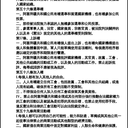
入國家組織。
第五十六條選舉權
一。阿塞拜疆共和國公民有權選舉和當選國家機構，也有權參加公民
投票。
二。那些被法院無力承認的人無權參加選舉和公民投票。
三，參選軍事人員，法官，國家僱員，宗教官員，被法院判決關押的
人以及本《憲法》規定的其他人的選舉權受到限制。
第57條。上訴權
一，阿塞拜疆共和國公民有權個人提出上訴，也有權向國家機構提出
個人和集體書面申請。軍人只能單獨使用這項權利。每個應用程序都
應以確定的順序和期限進行響應。
二。阿塞拜疆共和國公民有權批評國家機構，其官員，政黨，工會，
其他公共組織的活動或工作，以及個人的活動或工作。禁止起訴批
評。侮辱或誹謗不應被視為批評。
第五十八條加入權
I.每個人都有加入其他人的自由。
二。人人有權建立任何工會，包括政黨，工會和其他公共組織，或進
入現有組織。確保所有工會的活動不受限制。
三，不得強迫任何人加入任何工會或保留其會員資格。
IV。禁止在阿塞拜疆共和國全境或其任何部分強行推翻合法國家權力
的工會的活動以及被認為是犯罪的其他目標，也禁止使用犯罪手段。
違反憲法和法律的工會活動可以由法院裁定停止。
第五十九條商業活動權
I.每個人都可以利用自己的可能性，能力和財產，單獨或與其他公民一
起從事法律禁止的商業活動或其他類型的經濟活動。
二。國家僅在商業活動中規定對國家利益，人類生命和健康的保護。