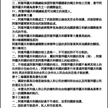
三，阿塞拜疆共和國總統保證阿塞拜疆國家的獨立和領土完整，遵守阿
塞拜疆共和國為當事方之一的國際協定。
IV。阿塞拜疆共和國總統是司法獨立的保證人。
第九條軍事力量
一，阿塞拜疆共和國成立了武裝部隊以確保其安全和保護。武裝部隊由
阿塞拜疆軍隊和其他武裝部隊組成。
二。阿塞拜疆共和國拒絕將戰爭視為侵犯其他國家獨立和解決國際衝突
方式的手段。
三，阿塞拜疆共和國總統是阿塞拜疆共和國軍事力量最高統帥。
第10條國際關係原則
阿塞拜疆共和國根據國際法律標準公認的原則發展與其他國家的關係。
第11條領土
一。阿塞拜疆共和國的領土是唯一，不可侵犯和不可分割的。
二。阿塞拜疆共和國的內水，屬於阿塞拜疆共和國的里海（湖），阿塞
拜疆共和國的領空是阿塞拜疆共和國領土的組成部分。
三，不得疏遠阿塞拜疆共和國的領土。阿塞拜疆共和國不會將其領土的
任何部分交給任何人；阿塞拜疆共和國的國界只有通過阿塞拜疆共和國
米利·馬吉利斯宣布的全民公決作出人民自由決定後才能改變。
第十二條國家最高優先目標
一。國家的最高目標是確保個人和公民的權利和自由以及阿塞拜疆公民
的適足生活水準。
二。本憲法所列個人和公民的權利和自由根據阿塞拜疆共和國為當事方
之一的國際條約執行。
第十三條財產
一，阿塞拜疆共和國的財產不可侵犯，並受到國家保護。
二。該財產可能是州，私人和市政當局。