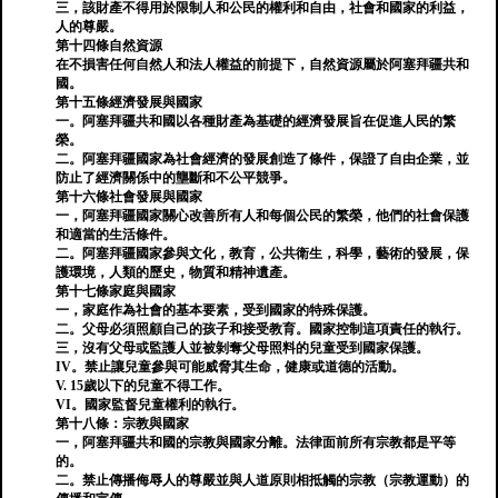
三，該財產不得用於限制人和公民的權利和自由，社會和國家的利益，
人的尊嚴。
第十四條自然資源
在不損害任何自然人和法人權益的前提下，自然資源屬於阿塞拜疆共和
國。
第十五條經濟發​​展與國家
一。阿塞拜疆共和國以各種財產為基礎的經濟發展旨在促進人民的繁
榮。
二。阿塞拜疆國家為社會經濟的發展創造了條件，保證了自由企業，並
防止了經濟關係中的壟斷和不公平競爭。
第十六條社會發展與國家
一，阿塞拜疆國家關心改善所有人和每個公民的繁榮，他們的社會保護
和適當的生活條件。
二。阿塞拜疆國家參與文化，教育，公共衛生，科學，藝術的發展，保
護環境，人類的歷史，物質和精神遺產。
第十七條家庭與國家
一，家庭作為社會的基本要素，受到國家的特殊保護。
二。父母必須照顧自己的孩子和接受教育。國家控制這項責任的執行。
三，沒有父母或監護人並被剝奪父母照料的兒童受到國家保護。
IV。禁止讓兒童參與可能威脅其生命，健康或道德的活動。
V. 15歲以下的兒童不得工作。
VI。國家監督兒童權利的執行。
第十八條：宗教與國家
一，阿塞拜疆共和國的宗教與國家分離。法律面前所有宗教都是平等
的。
二。禁止傳播侮辱人的尊嚴並與人道原則相抵觸的宗教（宗教運動）的