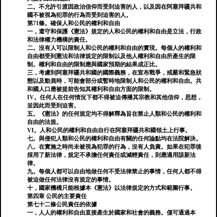
二。不允許引渡因政治信仰而受到迫害的人，以及因在阿塞拜疆共和
國不被視為犯罪的行為而受到迫害的人。
第71條。確保人和公民的權利和自由
一，遵守和保護《憲法》規定的人和公民的權利和自由是立法，行政
和法律權力機構的責任。
二。沒有人可以限制人和公民的權利和自由的實現。每個人的權利和
自由都受到憲法和法律規定的限制以及他人權利和自由所產生的限
制。權利和自由的限制應與國家預期的結果成正比。
三，考慮到阿塞拜疆共和國的國際義務，在宣布戰爭，戒嚴和緊急狀
態以及動員時，可能會部分或暫時地限制人和公民的權利和自由。共
和國人口應被提前告知其權利和自由方面的限制。
IV。任何人在任何情況下都不得被迫傳播其宗教和其他信仰，思想，
並因此而受到迫害。
五。《憲法》的任何規定均不得解釋為旨在禁止人類和公民的權利和
自由的法規。
VI。人和公民的權利和自由自行在阿塞拜疆共和國領土上行事。
七。與侵犯人類和公民的權利和自由有關的任何論點均在法院解決。
八。在實施之時尚未被視為犯罪的行為，沒有人負責。如果在犯罪後
採用了新法律，規定不承擔任何責任或減輕責任，則應適用該新法
律。
九。每個人都可以自由地做任何不受法律禁止的事情，任何人都不得
被迫做任何法律沒有規定的事情。
十，國家機構只能根據本《憲法》以法律規定的方式和範圍行事。
第四章 公民的主要責任
第七十二條公民責任的依據
一，人人的權利和自由直接產生於國家和社會的義務。僅可通過本