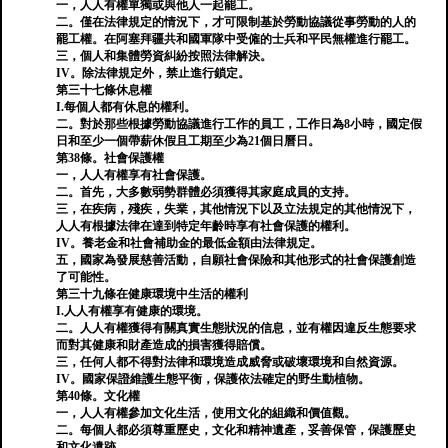
一，人人有權單獨或與他人一起罷工。
二。僅在法律規定的情況下，才可限制基於勞動協議從事勞動的人的
罷工權。在阿塞拜疆共和國軍隊中受僱的士兵和平民無權進行罷工。
三，個人和集體勞資糾紛按照法律解決。
IV。除法律規定外，禁止進行鎖定。
第三十七條休息權
I.每個人都有休息的權利。
二。對於那些根據勞動協議進行工作的員工，工作日為8小時，國定假
日和至少一個帶薪休假且工期至少為21個日曆日。
第38條。社會保護權
一，人人有權享有社會保護。
二。首先，大多數弱勢群體必須獲得其家庭成員的支持。
三，在疾病，殘疾，失業，其他情況下以及立法規定的其他情況下，
人人有根據法律在達到特定年齡時享有社會保護的權利。
IV。養老金和社會補助金的最低金額由法律規定。
五，國家為發展慈善活動，自願社會保險和其他形式的社會保護創造
了可能性。
第三十九條在健康環境中生活的權利
I.人人有權享有健康的環境。
二。人人有權獲得有關真實生態狀況的信息，並有權因違反生態要求
而對其健康和財產造成的損害獲得賠償。
三，任何人都不得對法律和環境造成威脅或破壞環境和自然資源。
IV。國家保證維護生態平衡，保護依法確定的野生動植物。
第40條。文化權
一，人人有權參加文化生活，使用文化的組織和價值觀。
二。每個人都必須尊重歷史，文化和精神遺產，妥善保管，保護歷史
和文化遺跡。