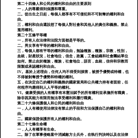
第二十四條人和公民的權利和自由的主要原則
一，人的尊嚴得到保護和尊重。
二。從出生之日起，每個人都享有不可侵犯和不可剝奪的權利和自
由。
三，權利和自由還設想了每個人對社會和其他人的責任和義務。禁止
濫用權利。
第二十五條平等權
一，所有人在法律和法院方面都是平等的。
二。男女享有平等的權利和自由。
三，每個人都有平等的權利和自由，無論種族，種族，宗教，性別，
血統，財產狀況，社會地位，信念，政黨，工會組織和社會團結單位
如何。禁止由於種族，種族，社會地位，語言，血統，信仰和宗教而
限製或承認權利和自由。
IV。基於上述理由，任何人均不得受到損害，被授予優勢或特權，也
不得被剝奪授予優勢和特權的權利。
五，在決定自己的權利和義務的國家當局和公共權力持有者面前，任
何程序均應得到人人平等的權利。
VI。健康受損的人有權享有本憲法賦予的所有權利並承擔所有職責，
除非因其能力有限而無法享受權利和履行職責。
第二十六條保護個人和公民的權利和自由
一，人人有權使用法律沒有禁止的手段和方法保護自己的權利和自
由。
二。國家保證保護所有人的權利和自由。
第二十七條生命權
一，人人有權享有生命。
二。除了在軍事侵略案中消滅敵方士兵外，在執行判決時以及在法律