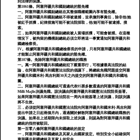
到法律的保護。
第1061條。阿塞拜疆共和國副總統的豁免權
一。阿塞拜疆共和國副總統在其整個職權範圍內享有豁免權。
二。阿塞拜疆共和國副總統不得被逮捕，並承擔刑事責任，除非他/她
被紅手抓獲，紀律措施可能不被法院採取，他/她可能不被逮捕。搜
索。
三，如果阿塞拜疆共和國副總統被人當場抓獲，可能會被捕。在這種
情況下，被拘留的機構副總統必須立即將這一事實通知阿塞拜疆共和
國總檢察長。
IV。根據阿塞拜疆共和國總檢察長的申請，只有阿塞拜疆共和國總統
才能製止阿塞拜疆共和國副總統的豁免權。
第107條。免除阿塞拜疆共和國總統的職務
一。萬一阿塞拜疆共和國總統犯下嚴重罪行，可根據最高法院的結
論，在阿塞拜疆共和國憲法法院的倡議下，將總統免職問題提交阿塞
拜疆共和國米利·馬吉利斯30天之內提交的阿塞拜疆共和國共和國地
圖。
二。阿塞拜疆共和國總統可通過代表95票多數通過的阿塞拜疆共和國
Milli Majlis決議免職。該決議由阿塞拜疆共和國憲法法院院長簽署。
如果阿塞拜疆共和國憲法法院在一周內未能簽署上述決議，則該決議
將不生效。
三，必須從阿塞拜疆共和國憲法法院向阿塞拜疆共和國米利·馬吉利斯
提出申請之日起兩個月內，通過關於解散阿塞拜疆共和國總統職務的
決議。如果在上述期限內未採取上述決議，則認為對阿塞拜疆共和國
總統的指控被駁回。
第一百零八條阿塞拜疆共和國總統的規定
一，阿塞拜疆共和國總統及其家人由國家規定。特別安全小組確保阿
塞拜疆共和國總統及其家人的安全