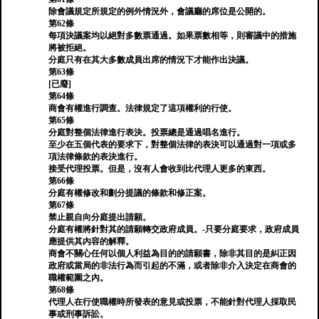
除會議規定所規定的例外情況外，會議廳的席位是公開的。
第62條
每項決議案均以絕對多數票通過。如果票數相等，則審議中的措施
將被拒絕。
分庭只有在其大多數成員出席的情況下才能作出決議。
第63條
[已廢]
第64條
商會有權進行調查。法律規定了這項權利的行使。
第65條
分庭對整個法律進行表決。投票總是通過唱名進行。
至少在五個代表的要求下，對整個法律的表決可以通過對一項或多
項法律條款的表決進行。
接受代理投票。但是，沒有人會收到比代理人更多的東西。
第66條
分庭有權修改和劃分提議的條款和修正案。
第67條
禁止親自向分庭提出請願。
分庭有權將針對其的請願轉交政府成員。-只要分庭要求，政府成員
應提供其內容的解釋。
商會不關心任何以個人利益為目的的請願書，除非其目的是糾正因
政府或當局的非法行為而引起的不滿，或者除非介入決定在商會的
職權範圍之內。
第68條
代理人在行使職權時所發表的意見或投票，不能針對代理人採取民
事或刑事訴訟。