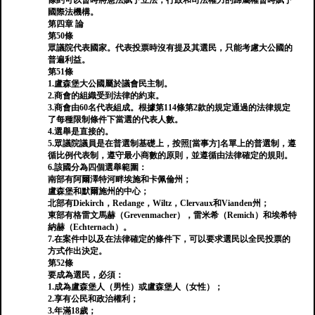
條約可以暫時將憲法賦予立法，行政和司法權力的歸屬權暫時賦予
國際法機構。
第四章 論
第50條
眾議院代表國家。代表投票時沒有提及其選民，只能考慮大公國的
普遍利益。
第51條
1.盧森堡大公國屬於議會民主制。
2.商會的組織受到法律的約束。
3.商會由60名代表組成。根據第114條第2款的規定通過的法律規定
了每種限制條件下當選的代表人數。
4.選舉是直接的。
5.眾議院議員是在普選制基礎上，按照[當事方]名單上的普選制，遵
循比例代表制，遵守最小商數的原則，並遵循由法律確定的規則。
6.該國分為四個選舉範圍：
南部有阿爾澤特河畔埃施和卡佩倫州；
盧森堡和默爾施州的中心；
北部有Diekirch，Redange，Wiltz，Clervaux和Vianden州；
東部有格雷文馬赫（Grevenmacher），雷米希（Remich）和埃希特
納赫（Echternach）。
7.在案件中以及在法律確定的條件下，可以要求選民以全民投票的
方式作出決定。
第52條
要成為選民，必須：
1.成為盧森堡人（男性）或盧森堡人（女性）；
2.享有公民和政治權利；
3.年滿18歲；