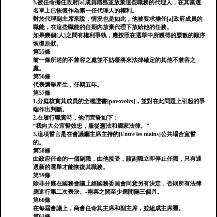
3.被任命擔任政府[a]成員職務並放棄這些職務的代理人，在其當選
名單上已恢復作為第一任代理人的權利。
對於代理副主席來說，情況也是如此，他被要求擔任[a]政府成員的
職能，在這些職能的任期內放棄代理下放給他的任務。
如果幾個[人]之間有權利爭執，應按照在選舉中所獲得的票數的順序
恢復原狀。
第55條
前一條所述的不兼容之處並不妨礙將來法律確定的其他不兼容之
處。
第56條
代表選舉產生，任期五年。
第57條
1.分庭核實其成員的全權證書[povovoirs]，並對在此問題上引起的爭
端作出判斷。
2.在履行職責時，他們宣誓如下：
“我向大公宣誓效忠，服從憲法和國家法律。”
3.這項誓言是在會議廳主席主持的[Entre les mains]公共場合宣誓
的。
第58條
由政府任命的一個副職，由他接受，該副職立即停止任職，只有通
過新的選舉才能恢復其職務。
第59條
除非分庭在國務會議上經國務委員會同意另有決定，否則所有法律
應進行第二次表決。-兩票之間至少應間隔三個月。
第60條
在每屆會議上，商會任命其主席和副主席，並組成主席團。
第61條