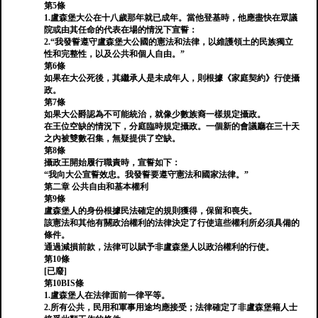
第5條
1.盧森堡大公在十八歲那年就已成年。當他登基時，他應盡快在眾議
院或由其任命的代表在場的情況下宣誓：
2.“我發誓遵守盧森堡大公國的憲法和法律，以維護領土的民族獨立
性和完整性，以及公共和個人自由。”
第6條
如果在大公死後，其繼承人是未成年人，則根據《家庭契約》行使攝
政。
第7條
如果大公爵認為不可能統治，就像少數族裔一樣規定攝政。
在王位空缺的情況下，分庭臨時規定攝政。一個新的會議廳在三十天
之內被雙數召集，無疑提供了空缺。
第8條
攝政王開始履行職責時，宣誓如下：
“我向大公宣誓效忠。我發誓要遵守憲法和國家法律。”
第二章 公共自由和基本權利
第9條
盧森堡人的身份根據民法確定的規則獲得，保留和喪失。
該憲法和其他有關政治權利的法律決定了行使這些權利所必須具備的
條件。
通過減損前款，法律可以賦予非盧森堡人以政治權利的行使。
第10條
[已廢]
第10BIS條
1.盧森堡人在法律面前一律平等。
2.所有公共，民用和軍事用途均應接受；法律確定了非盧森堡籍人士