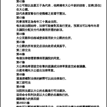
第42條
大公可能以血親王子為代表，他將擁有大公中尉的頭銜，並將[居住]
在大公國。
該代表應宣誓在行使職權之前遵守憲法。
第43條
民事清單定為每年三十萬金法郎。
每次統治開始時，法律可能會對其進行更改。預算法可以每年向君
主議院分配支付代表費用所需的款項。
第44條
大公宮殿和伯格城堡保留用於大公爵的住所。
第45條
大公爵的所有規定必須由政府成員簽字。
第二節立法
第46條
每個法律都需要獲得眾議院的同意。
第47條
大公將他希望提交收養的提議或法律草案提交給會議廳。
分庭有權向大公提出法律草案。
第48條
通過授權對法律的解釋可以由法律進行。
第三節司法
第49條
法院和法庭以大公的名義進行司法裁決。
這些命令和判決是以大公爵的名義執行的。
國際權力的第四節
第49BIS條