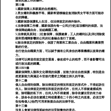
接受此類工作的條件。
第11條
1.國家保障人和家庭的自然權利。
2.男女權利和義務平等。國家希望積極促進消除男女平等方面可能存
在的障礙。
3.國家保證保護私人生活，但法律規定的例外除外。
4.法律保障工作權，國家保證向每一公民[行使]這項權利的保證。法
律保障組織自由，並組織罷工權。
5.法律就其原則[：]社會保障，保護健康，工人的權利以及[和]消除貧
困和受殘障影響的公民的社會融合進行了規範。
6.除法律規定的限制外，保證了商業和工業自由，自由職業和農業勞
動的行使。
在行使自由職業方面，可以賦予擁有公民身份的專業機構以規章的權
力。
法律可以將這些規定提交通過，修改或中止的程序，而不會影響司法
或行政法庭的歸屬。
第11BIS條
國家保障對人類和文化環境的保護，並致力於在自然保護，特別是自
然更新能力與滿足今世後代需求之間建立持久的平衡。
第十二條
個人自由得到保障。除法律規定的情況和規定的形式外，不得起訴任
何人。除法律規定的情況和規定的形式外，任何人不得被逮捕或拘
留。除明顯的私下外，任何人均不得逮捕，除非依據法官的有力命
令，該命令必須在逮捕之時或最遲在二十四小時之內送達。必須立即
告知每個人[他們]可用來恢復自由的法律手段。
第十三條
沒有人會被法律指派給他的法官剝奪他的意志。