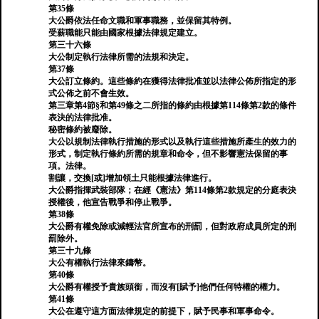
第35條
大公爵依法任命文職和軍事職務，並保留其特例。
受薪職能只能由國家根據法律規定建立。
第三十六條
大公制定執行法律所需的法規和決定。
第37條
大公訂立條約。這些條約在獲得法律批准並以法律公佈所指定的形
式公佈之前不會生效。
第三章第4節§和第49條之二所指的條約由根據第114條第2款的條件
表決的法律批准。
秘密條約被廢除。
大公以規制法律執行措施的形式以及執行這些措施所產生的效力的
形式，制定執行條約所需的規章和命令，但不影響憲法保留的事
項。法律。
割讓，交換[或]增加領土只能根據法律進行。
大公爵指揮武裝部隊；在經《憲法》第114條第2款規定的分庭表決
授權後，他宣告戰爭和停止戰爭。
第38條
大公爵有權免除或減輕法官所宣布的刑罰，但對政府成員所定的刑
罰除外。
第三十九條
大公有權執行法律來鑄幣。
第40條
大公爵有權授予貴族頭銜，而沒有[賦予]他們任何特權的權力。
第41條
大公在遵守這方面法律規定的前提下，賦予民事和軍事命令。