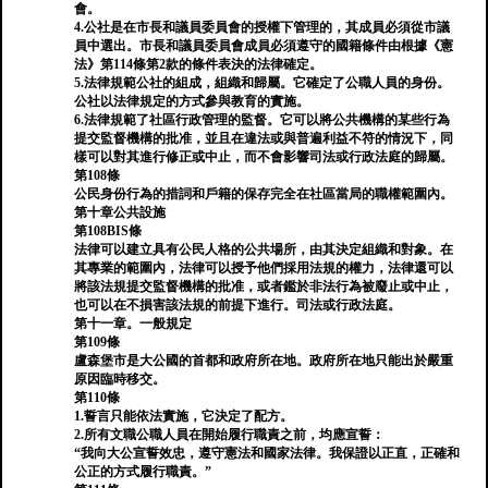
會。
4.公社是在市長和議員委員會的授權下管理的，其成員必須從市議
員中選出。市長和議員委員會成員必須遵守的國籍條件由根據《憲
法》第114條第2款的條件表決的法律確定。
5.法律規範公社的組成，組織和歸屬。它確定了公職人員的身份。
公社以法律規定的方式參與教育的實施。
6.法律規範了社區行政管理的監督。它可以將公共機構的某些行為
提交監督機構的批准，並且在違法或與普遍利益不符的情況下，同
樣可以對其進行修正或中止，而不會影響司法或行政法庭的歸屬。
第108條
公民身份行為的措詞和戶籍的保存完全在社區當局的職權範圍內。
第十章公共設施
第108BIS條
法律可以建立具有公民人格的公共場所，由其決定組織和對象。在
其專業的範圍內，法律可以授予他們採用法規的權力，法律還可以
將該法規提交監督機構的批准，或者鑑於非法行為被廢止或中止，
也可以在不損害該法規的前提下進行。司法或行政法庭。
第十一章。一般規定
第109條
盧森堡市是大公國的首都和政府所在地。政府所在地只能出於嚴重
原因臨時移交。
第110條
1.誓言只能依法實施，它決定了配方。
2.所有文職公職人員在開始履行職責之前，均應宣誓：
“我向大公宣誓效忠，遵守憲法和國家法律。我保證以正直，正確和
公正的方式履行職責。”