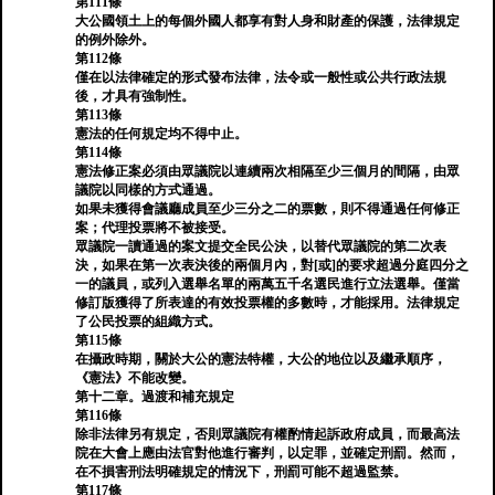
第111條
大公國領土上的每個外國人都享有對人身和財產的保護，法律規定
的例外除外。
第112條
僅在以法律確定的形式發布法律，法令或一般性或公共行政法規
後，才具有強制性。
第113條
憲法的任何規定均不得中止。
第114條
憲法修正案必須由眾議院以連續兩次相隔至少三個月的間隔，由眾
議院以同樣的方式通過。
如果未獲得會議廳成員至少三分之二的票數，則不得通過任何修正
案；代理投票將不被接受。
眾議院一讀通過的案文提交全民公決，以替代眾議院的第二次表
決，如果在第一次表決後的兩個月內，對[或]的要求超過分庭四分之
一的議員，或列入選舉名單的兩萬五千名選民進行立法選舉。僅當
修訂版獲得了所表達的有效投票權的多數時，才能採用。法律規定
了公民投票的組織方式。
第115條
在攝政時期，關於大公的憲法特權，大公的地位以及繼承順序，
《憲法》不能改變。
第十二章。過渡和補充規定
第116條
除非法律另有規定，否則眾議院有權酌情起訴政府成員，而最高法
院在大會上應由法官對他進行審判，以定罪，並確定刑罰。然而，
在不損害刑法明確規定的情況下，刑罰可能不超過監禁。
第117條