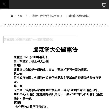
首頁
憲標對比全球法規資料庫
憲標對比全球憲法
盧森堡大公國憲法
盧森堡1868（2009年修訂）
第一章國家，領土和大公國
第1條
盧森堡大公國是一個民主，自由，獨立和不可分割的國家。
第二條
司法或行政區，各州和各公社的邊界和主要城鎮只能藉助法律進行更
改。
第三條
大公國王室是拿騷家族中的世襲組織，符合1783年6月30日的公約，
1815年6月9日的《維也納條約》第七十一條和1867年5月11日的《倫敦
條約》第一條。
第4條
大公爵的人是不可侵犯的。