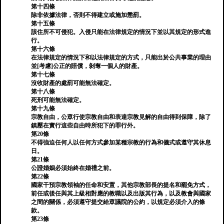
第十四條
除非依據法律，否則不得建立或施加懲罰。
第十五條
該住所不可侵犯。入侵只能在法律規定的情況下並以其規定的形式進
行。
第十六條
在法律規定的情況下和以法律規定的方式，只能出於公共事業的理由
並[考慮]公正的賠償，剝奪一個人的財產。
第十七條
沒收財產的處罰可能無法確定。
第十八條
死刑可能無法確定。
第十九條
宗教自由，公眾行使宗教自由和表達宗教見解的自由得到保障，除了
鎮壓在實行這些自由時所犯下的罪行外。
第20條
不得強迫任何人以任何方式參加某種宗教的行為和儀式或遵守其休息
日。
第21條
公證婚姻必須始終在婚禮之前。
第22條
國家干預宗教領袖的任命和安置，其他宗教部長的提名和罷免方式，
前任或後任與其上級相對應的教職以及出版其行為，以及教會與國家
之間的關係，必須遵守提交給眾議院的公約，以規定必須介入的條
款。
第23條