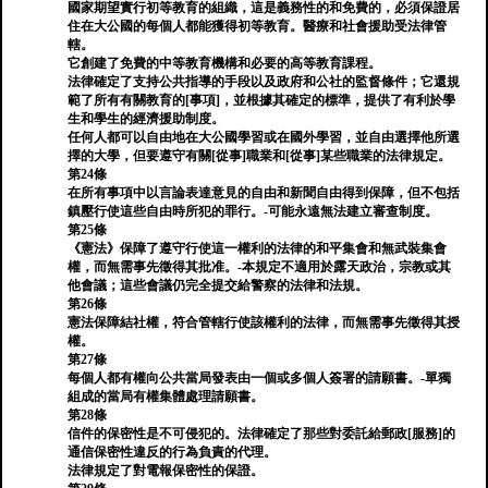
國家期望實行初等教育的組織，這是義務性的和免費的，必須保證居
住在大公國的每個人都能獲得初等教育。醫療和社會援助受法律管
轄。
它創建了免費的中等教育機構和必要的高等教育課程。
法律確定了支持公共指導的手段以及政府和公社的監督條件；它還規
範了所有有關教育的[事項]，並根據其確定的標準，提供了有利於學
生和學生的經濟援助制度。
任何人都可以自由地在大公國學習或在國外學習，並自由選擇他所選
擇的大學，但要遵守有關[從事]職業和[從事]某些職業的法律規定。
第24條
在所有事項中以言論表達意見的自由和新聞自由得到保障，但不包括
鎮壓行使這些自由時所犯的罪行。-可能永遠無法建立審查制度。
第25條
《憲法》保障了遵守行使這一權利的法律的和平集會和無武裝集會
權，而無需事先徵得其批准。-本規定不適用於露天政治，宗教或其
他會議；這些會議仍完全提交給警察的法律和法規。
第26條
憲法保障結社權，符合管轄行使該權利的法律，而無需事先徵得其授
權。
第27條
每個人都有權向公共當局發表由一個或多個人簽署的請願書。-單獨
組成的當局有權集體處理請願書。
第28條
信件的保密性是不可侵犯的。法律確定了那些對委託給郵政[服務]的
通信保密性違反的行為負責的代理。
法律規定了對電報保密性的保證。