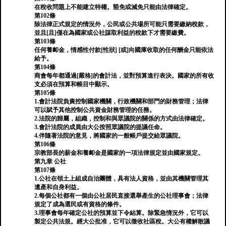
在稅收問題上不能建立特權。豁免或減免只能由法律確定。
第102條
除法律正式規定的情況外，公民或公共場所可能只需要繳納稅款，
並且[且]僅在為國家或公社謀取利益的稅款下才需要繳費。
第103條
任何養卹金，情感性付款[性狀] [或]向國庫收取的任何酬金只能依法
給予。
第104條
商會每年都通過[嚴格]的會計法，並對預算進行表決。國家的所有收
支必須在預算和帳目中顯示。
第105條
1.會計法院負責控制國家機關，行政機關和部門的財務管理；法律
可以賦予其他控制公共資金財務管理的任務。
2.法院的歸屬，組織，控制和與眾議院的關係的方式由法律確定。
3.會計法院的成員由大公按照眾議院的提議任命。
4.伴隨著法院的意見，將國家的一般帳戶提交給眾議院。
第106條
宗教部長的薪金和養卹金是國家的一項法律規定並由國家規定。
第九章 公社
第107條
1.公社在領土上組成自治團體，具有法人資格，並由其機關管理其
遺產和自身利益。
2.每個公社都有一個由公社居民直接選舉產生的公社理事會；法律
規定了成為選民或有資格的條件。
3.理事會每年確定公社的預算並下令結算。除緊急情況外，它可以
製定公共法規。經大公批准，它可以徵收社區稅。大公有權解散議