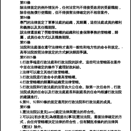
第93條
除法律規定的例外情況外，任何法官均不得接受政府的受薪職能，
除非他無償行使職能，但不得損害法律確定的不相容案件。
第94條
專門的法律規定了軍事法庭的組織，其歸屬，這些法庭成員的權利
和義務以及其任職期限。
該法律還規範了勞動管轄權的組織和社會保障事務的管轄權，歸
屬，成員任命方式以及職務期限。
第95條
法院和法庭僅在遵守法律時才適用一般性和地方性的命令和規定。-
高等法院按照法律規定的方式解決歸因爭議。
第95BIS條
1.行政爭端是行政法庭和行政法院的訴求。這些司法管轄區在案件
中並在法律確定的條件下處理財政糾紛。
2.法律可以建立其他行政管轄權。
3.行政法院是行政命令的最高管轄權。
4.行政管轄權的歸屬和組織受法律管轄。
5.行政法院和行政法庭的法官由大公任命。除第一次任命外，行政
法院成員的任命以及行政法庭庭長和副庭長的任命均根據行政法院
的建議進行。
6.第91、92和93條的規定適用於行政法院和行政法庭的成員。
第95條
1.憲法法院以意見[arrt]裁定法律與憲法的符合性。
2.可以以[初步意見]為標題提出[事項]憲法法院。遵循法律確定的方
式，由任何管轄權決定法律的符合性，但有關批准條約的法律與
《憲法》除外。