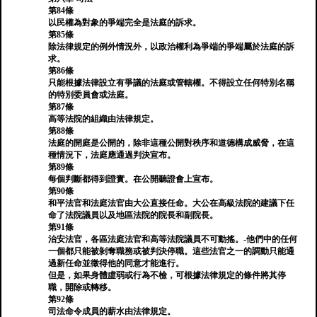
第84條
以民權為對象的爭端完全是法庭的訴求。
第85條
除法律規定的例外情況外，以政治權利為爭端的爭端屬於法庭的訴
求。
第86條
只能根據法律設立有爭議的法庭或管轄權。不得設立任何特別名稱
的特別委員會或法庭。
第87條
高等法院的組織由法律規定。
第88條
法庭的開庭是公開的，除非這種公開對秩序和道德構成威脅，在這
種情況下，法庭應通過判決宣布。
第89條
每個判斷都得到證實。在公開聽證會上宣布。
第90條
和平法官和法庭法官由大公直接任命。大公在高級法院的建議下任
命了法院議員以及地區法院的院長和副院長。
第91條
治安法官，各區法庭法官和高等法院議員不可動搖。-他們中的任何
一個都只能被剝奪職務或被判決停職。這些法官之一的調動只能通
過新任命並徵得他的同意才能進行。
但是，如果身體虛弱或行為不檢，可根據法律規定的條件將其停
職，開除或轉移。
第92條
司法命令成員的薪水由法律規定。