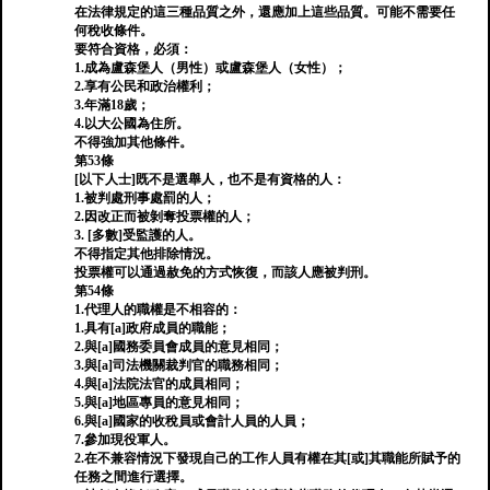
在法律規定的這三種品質之外，還應加上這些品質。可能不需要任
何稅收條件。
要符合資格，必須：
1.成為盧森堡人（男性）或盧森堡人（女性）；
2.享有公民和政治權利；
3.年滿18歲；
4.以大公國為住所。
不得強加其他條件。
第53條
[以下人士]既不是選舉人，也不是有資格的人：
1.被判處刑事處罰的人；
2.因改正而被剝奪投票權的人；
3. [多數]受監護的人。
不得指定其他排除情況。
投票權可以通過赦免的方式恢復，而該人應被判刑。
第54條
1.代理人的職權是不相容的：
1.具有[a]政府成員的職能；
2.與[a]國務委員會成員的意見相同；
3.與[a]司法機關裁判官的職務相同；
4.與[a]法院法官的成員相同；
5.與[a]地區專員的意見相同；
6.與[a]國家的收稅員或會計人員的人員；
7.參加現役軍人。
2.在不兼容情況下發現自己的工作人員有權在其[或]其職能所賦予的
任務之間進行選擇。