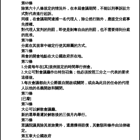
第69條
除第六十八條規定的情況外，在本屆會議期間，不能以刑事訴訟方
式對代表進行起訴。
同樣，在會議期間逮捕一名代理人，除公然行賄外，應提交分庭事
先授權。
對代理人宣判的刑罰，即使是剝奪自由的刑罰，也不需要得到分庭
的批准。
第70條
分庭在其規章中確定行使其歸屬的方式。
第71條
商會的開會地點在大公國政府所在地。
第72條
1.分庭每年在[其]規例規定的時間舉行例會。
2.大公可對會議廳作出特別召集；他必須按照三分之一代表的要求
這樣做。
3.每次會議都由大公爵親自開啟或關閉，或由為此目的任命的代理
人以他的名義開啟和關閉。
第73條
[已廢]
第74條
大公可以解散會議廳。
新的選舉最遲於解散後的三個月內舉行。
第75條
眾議院議員除其差旅費外，還應獲得賠償，其數額和條件由法律確
定。
第五章大公國政府