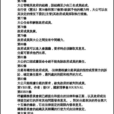
第76條
大公管轄其政府的組織，該組織至少由三名成員組成。
在行使《憲法》第36條和第37條第4款賦予他的權力時，大公可以在
其決定的情況下委託[主管]其政府成員採取執行措施。
第77條
大公任命和解散政府成員。
第78條
政府成員負責。
第79條
政府成員與大公之間沒有中間權力。
第80條
政府成員可以進入會議廳，要求時必須聽取其意見。
分庭可要求他們出席。
第81條
大公的口頭或書面命令絕不能免除政府成員的責任。
第82條
分庭有權控告政府成員。-法律應根據分庭承認的指控或受害方的訴
訟，確定責任案件，應判處的刑罰和程序的方式。
第83條
大公只能根據分庭的要求，赦免政府的被判刑成員。
第VBIS章。作者：曾OF，國家理事會JOURNAL
第83BIS條
呼籲國務委員會就已經提出和提出的法律和修正案，以及政府或法
律提交給它的所有其他問題發表意見。 。對於分庭表決的符合第六
十五條的條款，它在法律規定的期限內發表意見。
國務委員會的組織及其歸屬的行使方式由法律規定。
第六章 司法