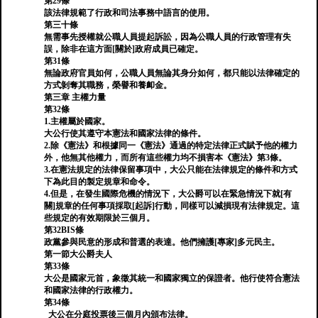
第29條
該法律規範了行政和司法事務中語言的使用。
第三十條
無需事先授權就公職人員提起訴訟，因為公職人員的行政管理有失
誤，除非在這方面[關於]政府成員已確定。
第31條
無論政府官員如何，公職人員無論其身分如何，都只能以法律確定的
方式剝奪其職務，榮譽和養卹金。
第三章 主權力量
第32條
1.主權屬於國家。
大公行使其遵守本憲法和國家法律的條件。
2.除《憲法》和根據同一《憲法》通過的特定法律正式賦予他的權力
外，他無其他權力，而所有這些權力均不損害本《憲法》第3條。
3.在憲法規定的法律保留事項中，大公只能在法律規定的條件和方式
下為此目的製定規章和命令。
4.但是，在發生國際危機的情況下，大公爵可以在緊急情況下就[有
關]規章的任何事項採取[起訴]行動，同樣可以減損現有法律規定。這
些規定的有效期限於三個月。
第32BIS條
政黨參與民意的形成和普選的表達。他們擁護[專家]多元民主。
第一節大公爵夫人
第33條
大公是國家元首，象徵其統一和國家獨立的保證者。他行使符合憲法
和國家法律的行政權力。
第34條
大公在分庭投票後三個月內頒布法律。