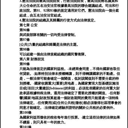
3.憲法法院由最高法院院長，行政法院院長，最高法院兩名議員和
大公任命的五名治安法官根據最高法院的聯合建議組成。司法和行
政法院。第91、92和93條的規定適用於它們。憲法法院由一個分庭
組成，由五名治安法官組成。
4.憲法法院的組織及其歸屬的行使方式由法律規定。
第七章 公安
第96條
與武裝部隊有關的一切均受法律管制。
第97條
[公共]力量的組織和歸屬是法律的主題。
第98條
可以組建一個由法律規範組織的國民警衛隊。
第八章 財務狀況
第99條
只能為法律規定的國家利益稅。-未經商會同意，不得向國家收取任
何貸款。-如果特別法律未授權轉讓，則不得轉讓國家的不動產。但
是，一般法律可能會確定一個閾值，低於該閾值則不需要分庭的特
別授權。-國家收購重大[重要]房地產，為國家實現大型基礎設施項
目或[項目]大量建設[bdtiment]的利益，必須批准國家的任何重大財
政承諾根據特殊法律。通用法律確定了需要此授權的閾值。-任何影
響[國家/地區]財政預算超過一個財政期間的費用只能通過一項特殊
法律確定。-任何費用[或]任何公共稅[徵收]都必須徵得社區理事​​會的
同意才能確定。-法律確定經驗所證明的關於公共稅的必要例外。
第100條
為國家利益而徵收的稅收每年進行投票。-建立這些法律的法律如果
不續簽，則只具有一年的效力。
第101條