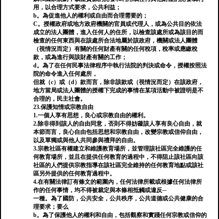
用，以合理方式要求，公共利益；
b。為促進他人的權利或自由而合理需要的；
C。授權政府或地方政府機關的官員或代理人，或為公共目的依法
成立的法人團體，進入任何人的住所，以檢查該處所或為該目的而
檢查的任何東西與在該處所合法地屬於該政府，機關或法人團體
（視情況而定）有關的任何財產有關的任何稅項，稅率或應繳稅
款，或為進行與該財產有關的工作；
d。為了在任何民事法律程序中執行法院的判決或命令，授權按照法
院的命令進入任何處所，
但就（c）或（d）款而言，除非該款或（視情況而定）在該政府，
地方當局或法人團體的授權下完成的事情在某項活動中被證明是不
合理的，民主社會。
23.保護知情或宗教自由
1.一個人享有思想，良心或宗教自由的權利。
2.除非得到該人的自由同意，否則不得妨礙該人享有良心自由，就
本節而言，良心自由包括思想和宗教自由，改變宗教或信仰自由，
以及單獨或與他人共同參與禮拜的自由。
3.宗教社區有權建立和維護教育場所，並管理該社區完全維護的任
何教育場所，並且在提供任何教育的過程中，不得阻止該社區向該
社區的人們提供宗教指導在該社區完全維持的任何教育地點或該社
區另外提供的任何教育過程中。
4.在有關法律訂有條文的範圍內，任何法律所載或根據任何法律所
作的任何事情，均不得被裁定與本條相抵觸或違反─
一種。為了國防，公共安全，公共秩序，公共道德或公共健康的合
理要求；要么
b。為了保護他人的權利和自由，包括觀察和實踐任何宗教或信仰的