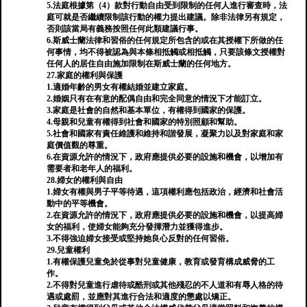
5.法庭根據第（4）款對行動自由受到限制的任何人進行審查時，法
庭可就是否繼續限制該行動的權力提出建議。除非法律另有規定，
否則該當局有義務按照任何此類建議行事。
6.斯威士蘭法律和習俗的任何規定所包含的或在其授權下所做的任
何事情，均不得被認為與本條相抵觸或相抵觸，只要該條文授權對
任何人的居住自由施加限制在斯威士蘭的任何地方。
27.家庭的權利與保護
1.適婚年齡的男女有權結婚並建立家庭。
2.婚姻只有在有意的配偶自由和完全同意的情況下才能訂立。
3.家庭是社會的自然和基本單位，有權得到國家的保護。
4.母親和兒童有權得到社會和國家的特別照顧和幫助。
5.社會和國家有責任維護和維持和諧發展，凝聚力以及對家庭和家
庭價值觀的尊重。
6.在資源允許的情況下，政府應提供必要的設施和機會，以增加有
需要者和老年人的福利。
28.婦女的權利與自由
1.婦女有權與男子平等待遇，這項權利應包括政治，經濟和社會活
動中的平等機會。
2.在資源允許的情況下，政府應提供必要的設施和機會，以提高婦
女的福利，使婦女能夠充分發揮潛力並獲得進步。
3.不得強迫婦女接受或堅持她良心反對的任何習俗。
29.兒童權利
1.有權保護兒童免於從事對兒童健康，教育或發育構成威脅的工
作。
2.不得對兒童進行虐待或酷刑或其他殘忍的不人道和有辱人格的待
遇或處罰，並應對其進行合法和適度的懲處以矯正。