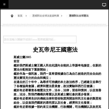
首頁
憲標對比全球法規資料庫
憲標對比全球憲法
史瓦帝尼王國憲法
斯威士蘭2005
前言
鑑於我們斯威士蘭王國人民在此謹向全能的上帝謙卑地服從，在新的
憲法分配框架下重新開始；
鑑於作為一個民族，我們一直希望根據自己為自己創造的完全自由的
憲法實現充分的自由和獨立；
在過去的三十年中，為尋求可持續的本土政治秩序，已經建立並舉行
了各種協商會議，經濟和憲法委員會，政治實驗和西巴亞會議；
鑑於有必要審查各種憲法文件，法令，法律，習俗和慣例，以促進善
政，法治，對我們機構的尊重以及斯威士蘭社會的逐步發展；
鑑於有必要將良好的傳統法律和習俗制度與開放和民主社會的製度相
結合，以促進我們國家的透明度以及社會，經濟和文化發展；
鑑於有必要根據一部約束立法機關，行政機關，司法機關以及政府其