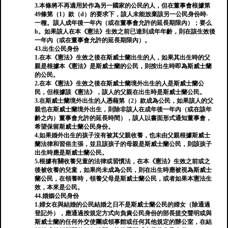
3.本條將不再適用於作為另一國家的公民的人，但在董事會根據第
49條第（1）款（d）的要求下，該人未能放棄該另一公民身份時-
一種。該人成年後一年內（或在董事會允許的延長期限內）；要么
b。如果該人在本《憲法》生效之前已達到成年年齡，則在該生效後
一年內（或在董事會允許的延長期限內）。
43.出生公民身份
1.在本《憲法》生效之後在斯威士蘭出生的人，如果其出生時的父
親是根據本《憲法》是斯威士蘭的公民，則按出生時即為斯威士蘭
的公民。
2.在本《憲法》生效之後在斯威士蘭境外出生的人是斯威士蘭公
民，但根據該《憲法》，該人的父親在出生時是斯威士蘭公民。
3.在斯威士蘭境外出生的人憑藉第（2）款成為公民，如果該人的父
親也在斯威士蘭境外出生，則除非該人在成年後一年內（或在該年
齡之內）董事會允許的延長時間），該人以書面形式通知董事會，
希望保留斯威士蘭公民身份。
4.如果婚外出生的孩子沒有被其父親收養，也未由父親根據斯威士
蘭法律和習俗主張，並且該孩子的母親是斯威士蘭公民，則該孩子
出生時應是斯威士蘭公民。
5.根據有關收養兒童的法律或習慣法，在本《憲法》生效之前或之
後被收養的兒童，如果尚未成為公民，則在出生時應被視為斯威士
蘭公民，在領養時，領養父母是斯威士蘭公民，或者如果本憲法生
效，本來是公民。
44.婚姻公民身份
1.婦女在與結婚的公民結婚之日不是斯威士蘭公民的婦女（除通過
登記外），應通過按規定方式向負責公民身份的部長提交聲明或與
斯威士蘭的任何外交使團或領事館或任何其他規定的辦公室，在結