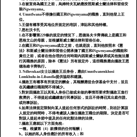
3.在被宣佈為國王之前，烏姆特夫瓦納應按照斯威士蘭法律和習俗安
裝iNgwenyama。
4. Umntfwana不得擔任國王和iNgwenyama的職務，直到他登上王
位。
5.王儲有權享受其地位所規定的培訓，津貼和其他特權。
7.恩杜沃卡扎
1.在不影響第229條的規定的情況下，恩德洛夫卡齊傳統上是國王和
恩格文山的母親，並根據斯威士蘭法律和習俗任命。
2.在國王和iNgwenyama成立之前，也就是說，直到他按照本《憲
法》和斯威士蘭法律和習俗公開承擔了國王和iNgwenyama的職能和
責任之前，或者在他合理的任何時期內因斯威士蘭缺席或其他無法履
行其職務的原因，除本《憲法》另有規定外，這些職務應由攝政王恩
德洛維卡齊執行。
3. Ndlovukazi女士以攝政王后身份，應由Umntfwanenkhosi
Lomkhulu-in-Libandla提供協助和建議。
4.攝政王有權享有所規定的酬金，其報酬應從合併基金中支付，並且
在其繼續任職期間不得減少。
5.對於因攝政王以其私人身份已做或未做的事情而要求對攝政王進行
救濟的，不得提起或繼續進行民事訴訟，並且不得傳召其出庭作證。
或刑事訴訟。
6.如果法律規定限制向某人提起任何形式的訴訟的時間，則在計算該
人規定的時間時，不得考慮該人擔任攝政王職位的期限。決定是否可
對該人提起本節中提及的任何此類法律的法律。
7.攝政王應就以下方面免稅–
一種。根據第（4）款獲得的任何報酬；
b。以她的私人身份應計的所有收入；和