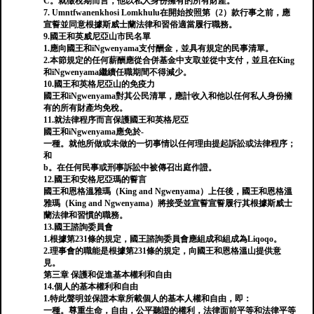
C。就徵稅期而言，他以私人身份擁有的所有財產。
7. Umntfwanenkhosi Lomkhulu在開始按照第（2）款行事之前，應
宣誓並同意根據斯威士蘭法律和習俗適當履行職務。
9.國王和英威尼亞山市民名單
1.應向國王和iNgwenyama支付酬金，並具有規定的民事清單。
2.本節規定的任何薪酬應從合併基金中支取並從中支付，並且在King
和iNgwenyama繼續任職期間不得減少。
10.國王和英格尼亞山的免疫力
國王和iNgwenyama對其公民清單，應計收入和他以任何私人身份擁
有的所有財產均免稅。
11.就法律程序而言保護國王和英格尼亞
國王和iNgwenyama應免於-
一種。就他所做或未做的一切事情以任何理由提起訴訟或法律程序；
和
b。在任何民事或刑事訴訟中被傳召出庭作證。
12.國王和安格尼亞瑪的誓言
國王和恩格溫雅瑪（King and Ngwenyama）上任後，國王和恩格溫
雅瑪（King and Ngwenyama）將接受並宣誓宣誓履行其根據斯威士
蘭法律和習慣的職務。
13.國王諮詢委員會
1.根據第231條的規定，國王諮詢委員會應組成和組成為Liqoqo。
2.理事會的職能是根據第231條的規定，向國王和恩格溫山提供意
見。
第三章 保護和促進基本權利和自由
14.個人的基本權利和自由
1.特此聲明並保證本章所載個人的基本人權和自由，即：
一種。尊重生命，自由，公平聽證的權利，法律面前平等和法律平等