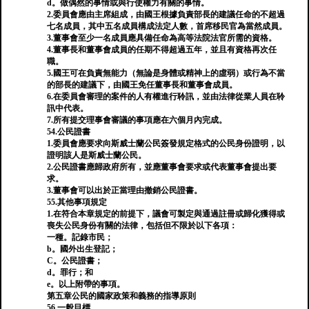
d。做偶然的事情或與行使權力有關的事情。
2.委員會應由主席組成，由國王根據負責部長的建議任命的不超過
七名成員，其中五名成員構成法定人數，首席移民官為當然成員。
3.董事會至少一名成員應具備任命為高等法院法官所需的資格。
4.董事長和董事會成員的任期不得超過五年，並且有資格再次任
職。
5.國王可在負責無能力（無論是身體或精神上的虛弱）或行為不當
的部長的建議下，由國王免任董事長和董事會成員。
6.在委員會審理的案件的人有權進行聆訊，並由法律從業人員在聆
訊中代表。
7.所有提交理事會審議的事項應在六個月內完成。
54.公民證書
1.委員會應要求向斯威士蘭公民簽發規定格式的公民身份證明，以
證明該人是斯威士蘭公民。
2.公民證書應歸政府所有，並應董事會要求或代表董事會提出要
求。
3.董事會可以出於正當理由撤銷公民證書。
55.其他事項規定
1.在符合本章規定的前提下，議會可製定與通過註冊或歸化獲得或
喪失公民身份有關的法律，包括但不限於以下各項：
一種。記錄市民；
b。國外出生登記；
C。公民證書；
d。罪行；和
e。以上附帶的事項。
第五章公民的國家政策和義務的指導原則
56.一般目標