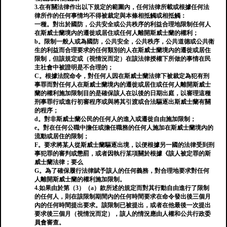
3.在有關法律作出以下規定的範圍內，任何法律所載或根據任何法
律所作的任何事情均不得被裁定與本條相抵觸或相抵觸：
一種。對出於國防，公共安全或公共秩序的利益合理地限制任何人
在斯威士蘭境內的遷徙或居住或任何人離開斯威士蘭的權利；
b。限制一般人或為國防，公共安全，公共秩序，公共道德或公共衛
生的利益而合理要求的任何類別的人在斯威士蘭境內的遷徙或居住
限制，但該規定或（視情況而定）在該法律授權下所做的事情在民
主社會中被證明是不合理的；
C。根據法院命令，對任何人因在斯威士蘭法律下被裁定為犯有刑
事罪而對任何人在斯威士蘭境內的遷徙或居住或任何人離開斯威士
蘭的權利施加限制目的是確保該人在以後的日期出庭，以審理這種
刑事罪行或進行初審程序或與將其引渡或合法驅逐出斯威士蘭有關
的程序；
d。對非斯威士蘭公民的任何人的進入或遷徙自由施加限制；
e。對在任何公職中擔任或擔任職務的任何人施加在斯威士蘭境內的
流動或居住的限制；
F。要求將某人從斯威士蘭驅逐出境，以便根據另一國的法律受到刑
事犯罪的審判或懲罰，或者因執行某項關於根據《該人被定罪的斯
威士蘭法律；要么
G。為了確保履行法律賦予該人的任何義務，對合理地要求對任何
人離開斯威士蘭的權利施加限制。
4.如果由於第（3）（a）款所述的規定而對其行動自由進行了限制
的任何人，則在該限制期間內的任何時間要求在命令發出後三個月
內的任何時間提出要求。該限制已被提出，或者在他最後一次提出
要求後三個月（視情況而定），該人的情況應由人權和公共行政委
員會審查。