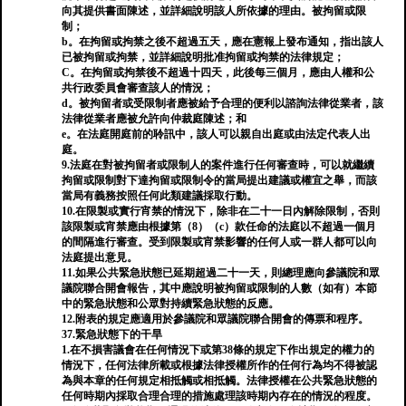
向其提供書面陳述，並詳細說明該人所依據的理由。被拘留或限
制；
b。在拘留或拘禁之後不超過五天，應在憲報上發布通知，指出該人
已被拘留或拘禁，並詳細說明批准拘留或拘禁的法律規定；
C。在拘留或拘禁後不超過十四天，此後每三個月，應由人權和公
共行政委員會審查該人的情況；
d。被拘留者或受限制者應被給予合理的便利以諮詢法律從業者，該
法律從業者應被允許向仲裁庭陳述；和
e。在法庭開庭前的聆訊中，該人可以親自出庭或由法定代表人出
庭。
9.法庭在對被拘留者或限制人的案件進行任何審查時，可以就繼續
拘留或限制對下達拘留或限制令的當局提出建議或權宜之舉，而該
當局有義務按照任何此類建議採取行動。
10.在限製或實行宵禁的情況下，除非在二十一日內解除限制，否則
該限製或宵禁應由根據第（8）（c）款任命的法庭以不超過一個月
的間隔進行審查。受到限製或宵禁影響的任何人或一群人都可以向
法庭提出意見。
11.如果公共緊急狀態已延期超過二十一天，則總理應向參議院和眾
議院聯合開會報告，其中應說明被拘留或限制的人數（如有）本節
中的緊急狀態和公眾對持續緊急狀態的反應。
12.附表的規定應適用於參議院和眾議院聯合開會的傳票和程序。
37.緊急狀態下的干旱
1.在不損害議會在任何情況下或第38條的規定下作出規定的權力的
情況下，任何法律所載或根據法律授權所作的任何行為均不得被認
為與本章的任何規定相抵觸或相抵觸。法律授權在公共緊急狀態的
任何時期內採取合理合理的措施處理該時期內存在的情況的程度。