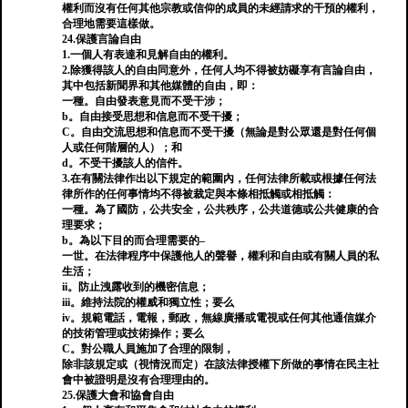
權利而沒有任何其他宗教或信仰的成員的未經請求的干預的權利，
合理地需要這樣做。
24.保護言論自由
1.一個人有表達和見解自由的權利。
2.除獲得該人的自由同意外，任何人均不得被妨礙享有言論自由，
其中包括新聞界和其他媒體的自由，即：
一種。自由發表意見而不受干涉；
b。自由接受思想和信息而不受干擾；
C。自由交流思想和信息而不受干擾（無論是對公眾還是對任何個
人或任何階層的人）；和
d。不受干擾該人的信件。
3.在有關法律作出以下規定的範圍內，任何法律所載或根據任何法
律所作的任何事情均不得被裁定與本條相抵觸或相抵觸：
一種。為了國防，公共安全，公共秩序，公共道德或公共健康的合
理要求；
b。為以下目的而合理需要的–
一世。在法律程序中保護他人的聲譽，權利和自由或有關人員的私
生活；
ii。防止洩露收到的機密信息；
iii。維持法院的權威和獨立性；要么
iv。規範電話，電報，郵政，無線廣播或電視或任何其他通信媒介
的技術管理或技術操作；要么
C。對公職人員施加了合理的限制，
除非該規定或（視情況而定）在該法律授權下所做的事情在民主社
會中被證明是沒有合理理由的。
25.保護大會和協會自由