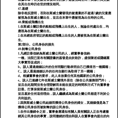
在其出生時仍在世的情況相同。
47.基礎
除非相反證明，否則在斯威士蘭發現的被遺棄的不超過7歲的兒童應
被視為在斯威士蘭出生，並且在本章中應被視為出生時的公民。
48.乘船或飛機出生
1.在斯威士蘭註冊的船舶或飛機上出生的人，無論在何處出生，均
應視為在斯威士蘭出生。
2.在未經政府登記的船舶或飛機上出生的人應被視為在斯威士蘭出
生。
第2部分。公民身份的損失
49.剝奪公民​​身份
1.凡經註冊信納為斯威士蘭公民的人，經董事會信納-
一種。法院已宣布有關證書的簽發是由於欺詐，虛假陳述或隱瞞重
大事實而促成的；
b。該人通過婚姻以外的任何明顯行動表明自己已獲得另一種國籍；
C。該人通過婚姻以外的任何自願行為取得了另一國籍；
d。根據董事會的要求，此人未放棄任何其他國家的公民身份；
e。該人已連續七年在斯威士蘭境外居住（除在公共服務部門外），
並且在此期間沒有合理辯解而未能在規定的時間和方式下向董事會
註冊。打算保留斯威士蘭公民身份，
並且基於任何這些理由，該人繼續成為斯威士蘭公民都是不利於公
共利益的。
2.因與斯威士蘭公民結婚而獲得公民身份的婦女，其婚姻僅是為了
獲得公民身份而被剝奪的該公民身份。
3.在作出撤銷令之前，董事會應通知有關人員有關該人正在考慮撤
銷其公民身份的事實，說明撤銷的理由和該人在董事會內提出的向