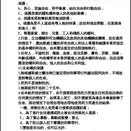
保護；
b。良心，言論自由，和平集會，結社自由和行動自由；
C。保護房屋的隱私權和個人的其他財產權；
d。保護免受剝奪財產而無須賠償；
e。保護免受不人道或有辱人格的待遇，奴役和強迫勞動，任意搜身
和進入；和
F。尊重家庭，婦女，兒童，工人和殘疾人的權利。
2.行政，立法機關和司法機關以及政府的其他機關或機構，並在適用
的情況下，應由斯威士蘭的所有自然人和法人尊重和維護本章所規定
的基本權利和自由。由本憲法規定的法院強制執行。
3.任何人，不論性別，種族，血統，政治見解，膚色，宗教，信條，
年齡或殘疾，均有權享有本章所載個人的基本權利和自由，但必須尊
重這些權利和自由。他人的自由和公共利益。
15.生命權的保護
1.除根據斯威士蘭法律已被定罪的刑事罪行判處法院判決外，不得故
意剝奪該人的生命。
2.死刑不是強制性的。
3.無期徒刑不低於二十五年。
4.在本款所述的情況下，在不損害因使用武力而違反任何其他法律的
任何責任的情況下，如果某人死亡，則不應被視為違反本條被剝奪了
生命。因在情況下合理合理地合理地使用武力而產生的結果-
一種。捍衛任何人免受暴力侵害或保護財產；
b。為了進行合法逮捕或防止被合法拘留的人逃脫；
C。為了製止暴動，暴動或叛變；要么
d。為了防止該人犯下嚴重的刑事罪行。
5.墮胎是非法的，但可以允許–