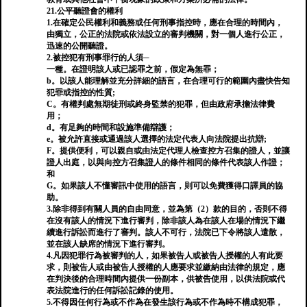
21.公平聽證會的權利
1.在確定公民權利和義務或任何刑事指控時，應在合理的時間內，
由獨立，公正的法院或依法設立的審判機關，對一個人進行公正，
迅速的公開聽證。
2.被控犯有刑事罪行的人須─
一種。在證明該人或已認罪之前，假定為無罪；
b。以該人能理解並充分詳細的語言，在合理可行的範圍內盡快告知
犯罪或指控的性質;
C。有權判處無期徒刑或終身監禁的犯罪，但由政府承擔法律費
用；
d。有足夠的時間和設施準備辯護；
e。被允許直接或通過該人選擇的法定代表人向法院提出抗辯;
F。提供便利，可以親自或由法定代理人檢查控方召集的證人，並讓
證人出庭，以與向控方召集證人的條件相同的條件代表該人作證；
和
G。如果該人不懂審訊中使用的語言，則可以免費獲得口譯員的協
助。
3.除非得到有關人員的自由同意，並為第（2）款的目的，否則不得
在沒有該人的情況下進行審判，除非該人為在該人在場的情況下繼
續進行訴訟而進行了審判。該人不可行，法院已下令將該人遣散，
並在該人缺席的情況下進行審判。
4.凡因犯罪行為被審判的人，如果被告人或被告人授權的人有此要
求，則被告人或由被告人授權的人應要求並繳納由法律的規定，應
在判決後的合理時間內提供一份副本，供被告使用，以供法院或代
表法院進行的任何訴訟記錄的使用。
5.不得因任何行為或不作為在發生該行為或不作為時不構成犯罪，