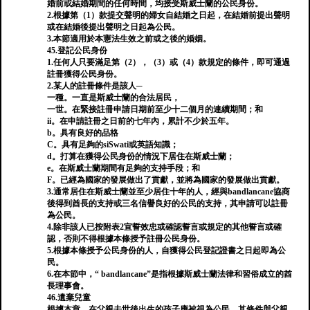
婚前或結婚期間的任何時間，均接受斯威士蘭的公民身份。
2.根據第（1）款提交聲明的婦女自結婚之日起，在結婚前提出聲明
或在結婚後提出聲明之日起為公民。
3.本節適用於本憲法生效之前或之後的婚姻。
45.登記公民身份
1.任何人只要滿足第（2），（3）或（4）款規定的條件，即可通過
註冊獲得公民身份。
2.某人的註冊條件是該人─
一種。一直是斯威士蘭的合法居民，
一世。在緊接註冊申請日期前至少十二個月的連續期間；和
ii。在申請註冊之日前的七年內，累計不少於五年。
b。具有良好的品格
C。具有足夠的siSwati或英語知識；
d。打算在獲得公民身份的情況下居住在斯威士蘭；
e。在斯威士蘭期間有足夠的支持手段；和
F。已經為國家的發展做出了貢獻，並將為國家的發展做出貢獻。
3.通常居住在斯威士蘭並至少居住十年的人，經與bandlancane協商
後得到酋長的支持或三名信譽良好的公民的支持，其申請可以註冊
為公民。
4.除非該人已按附表2宣誓效忠或確認誓言或規定的其他誓言或確
認，否則不得根據本條授予註冊公民身份。
5.根據本條授予公民身份的人，自獲得公民登記證書之日起即為公
民。
6.在本節中，“ bandlancane”是指根據斯威士蘭法律和習俗成立的酋
長理事會。
46.遺棄兒童
根據本章，在父親去世後出生的孩子應被視為公民，其條件與父親