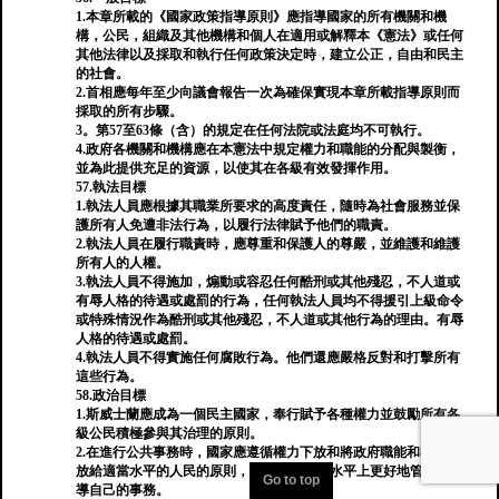
1.本章所載的《國家政策指導原則》應指導國家的所有機關和機
構，公民，組織及其他機構和個人在適用或解釋本《憲法》或任何
其他法律以及採取和執行任何政策決定時，建立公正，自由和民主
的社會。
2.首相應每年至少向議會報告一次為確保實現本章所載指導原則而
採取的所有步驟。
3。第57至63條（含）的規定在任何法院或法庭均不可執行。
4.政府各機關和機構應在本憲法中規定權力和職能的分配與製衡，
並為此提供充足的資源，以使其在各級有效發揮作用。
57.執法目標
1.執法人員應根據其職業所要求的高度責任，隨時為社會服務並保
護所有人免遭非法行為，以履行法律賦予他們的職責。
2.執法人員在履行職責時，應尊重和保護人的尊嚴，並維護和維護
所有人的人權。
3.執法人員不得施加，煽動或容忍任何酷刑或其他殘忍，不人道或
有辱人格的待遇或處罰的行為，任何執法人員均不得援引上級命令
或特殊情況作為酷刑或其他殘忍，不人道或其他行為的理由。有辱
人格的待遇或處罰。
4.執法人員不得實施任何腐敗行為。他們還應嚴格反對和打擊所有
這些行為。
58.政治目標
1.斯威士蘭應成為一個民主國家，奉行賦予各種權力並鼓勵所有各
級公民積極參與其治理的原則。
2.在進行公共事務時，國家應遵循權力下放和將政府職能和權力下
放給適當水平的人民的原則，人民可以在此水平上更好地管理和指
Go to top
導自己的事務。