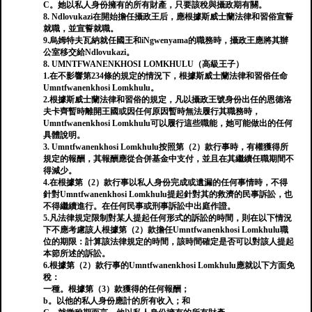
C。她以私人身份擁有的所有財產，只要該稅與攝政期有關。
8. Ndlovukazi在開始擔任攝政王后，應根據斯威士蘭法律和習俗宣誓
就職，並宣誓就職。
9.烏姆特夫瓦納就任國王和iNgwenyama的職務時，攝政王應將其辦
公室移交給Ndlovukazi。
8. UMNTFWANENKHOSI LOMKHULU（高級王子）
1.在不影響第234條的規定的情況下，根據斯威士蘭法律和習俗任命
Umntfwanenkhosi Lomkhulu。
2.根據斯威士蘭法律和習俗的規定，凡以攝政王號身份出任的恩德洛
夫卡齊暫時離開王國或因任何原因暫時無法履行其職務時，
Umntfwanenkhosi Lomkhulu可以履行這些職能，她可能做出的任何
具體說明。
3. Umntfwanenkhosi Lomkhulu按照第（2）款行事時，有權獲得所
規定的報酬，其報酬應從合併基金中支付，並且在其繼續任職期間不
得減少。
4.在根據第（2）款行事以私人身份完成或遺漏的任何事情時，不得
針對Umntfwanenkhosi Lomkhulu提起針對其的救濟的民事訴訟，也
不得繼續進行。在任何民事或刑事訴訟中出庭作證。
5.凡法律規定限制對某人提起任何形式的訴訟的時間，則在以下情況
下不應考慮該人根據第（2）款擔任Umntfwanenkhosi Lomkhulu職
位的期限：計算該法律規定的時間，該時間確定是否可以對該人提起
本節所述的訴訟。
6.根據第（2）款行事的Umntfwanenkhosi Lomkhulu應就以下方面免
稅：
一種。根據第（3）款獲得的任何報酬；
b。以他的私人身份應計的所有收入；和