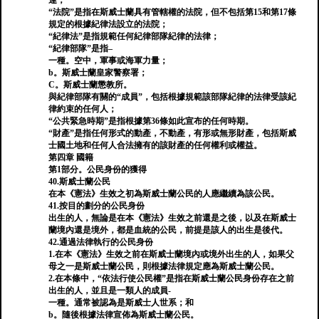
達；
“法院”是指在斯威士蘭具有管轄權的法院，但不包括第15和第17條
規定的根據紀律法設立的法院；
“紀律法”是指規範任何紀律部隊紀律的法律；
“紀律部隊”是指–
一種。空中，軍事或海軍力量；
b。斯威士蘭皇家警察署；
C。斯威士蘭懲教所。
與紀律部隊有關的“成員”，包括根據規範該部隊紀律的法律受該紀
律約束的任何人；
“公共緊急時期”是指根據第36條如此宣布的任何時期。
“財產”是指任何形式的動產，不動產，有形或無形財產，包括斯威
士國土地和任何人合法擁有的該財產的任何權利或權益。
第四章 國籍
第1部分。公民身份的獲得
40.斯威士蘭公民
在本《憲法》生效之初為斯威士蘭公民的人應繼續為該公民。
41.按目的劃分的公民身份
出生的人，無論是在本《憲法》生效之前還是之後，以及在斯威士
蘭境內還是境外，都是血統的公民，前提是該人的出生是後代。
42.通過法律執行的公民身份
1.在本《憲法》生效之前在斯威士蘭境內或境外出生的人，如果父
母之一是斯威士蘭公民，則根據法律規定應為斯威士蘭公民。
2.在本條中，“依法行使公民權”是指在斯威士蘭公民身份存在之前
出生的人，並且是一類人的成員-
一種。通常被認為是斯威士人世系；和
b。隨後根據法律宣佈為斯威士蘭公民。