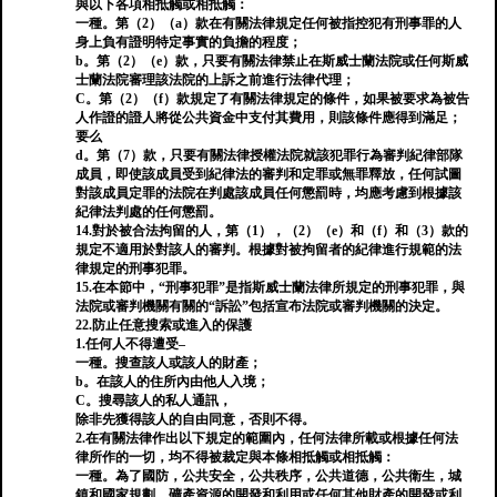
與以下各項相抵觸或相抵觸：
一種。第（2）（a）款在有關法律規定任何被指控犯有刑事罪的人
身上負有證明特定事實的負擔的程度；
b。第（2）（e）款，只要有關法律禁止在斯威士蘭法院或任何斯威
士蘭法院審理該法院的上訴之前進行法律代理；
C。第（2）（f）款規定了有關法律規定的條件，如果被要求為被告
人作證的證人將從公共資金中支付其費用，則該條件應得到滿足；
要么
d。第（7）款，只要有關法律授權法院就該犯罪行為審判紀律部隊
成員，即使該成員受到紀律法的審判和定罪或無罪釋放，任何試圖
對該成員定罪的法院在判處該成員任何懲罰時，均應考慮到根據該
紀律法判處的任何懲罰。
14.對於被合法拘留的人，第（1），（2）（e）和（f）和（3）款的
規定不適用於對該人的審判。根據對被拘留者的紀律進行規範的法
律規定的刑事犯罪。
15.在本節中，“刑事犯罪”是指斯威士蘭法律所規定的刑事犯罪，與
法院或審判機關有關的“訴訟”包括宣布法院或審判機關的決定。
22.防止任意搜索或進入的保護
1.任何人不得遭受–
一種。搜查該人或該人的財產；
b。在該人的住所內由他人入境；
C。搜尋該人的私人通訊，
除非先獲得該人的自由同意，否則不得。
2.在有關法律作出以下規定的範圍內，任何法律所載或根據任何法
律所作的一切，均不得被裁定與本條相抵觸或相抵觸：
一種。為了國防，公共安全，公共秩序，公共道德，公共衛生，城
鎮和國家規劃，礦產資源的開發和利用或任何其他財產的開發或利