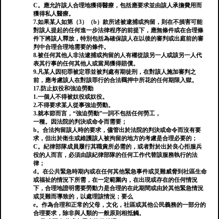
C。應允許該人合理地獲得醫療，包括應要求並由該人承擔費用而
獲得私人醫療。
7.如果某人如第（3）（b）款所述被逮捕或拘留，則在不損害可能
對該人提起的任何進一步法律程序的前提下，應無條件或在合理條
件下將該人釋放，特別包括為確保該人在以後的審判或出庭前的審
判中合理合理地需要的條件。
8.被任何其他人非法逮捕或拘留的人有權從該另一人或該另一人代
表其行事的任何其他人或當局獲得賠償。
9.凡某人因犯罪被定罪並被判處有期徒刑，在對該人施加審判之
前，應考慮該人在對該罪行的合法羈押中所花的任何期限入獄。
17.防止奴役和強迫勞動
1.一個人不得被奴役或奴役。
2.不得要求某人從事強迫勞動。
3.就本節而言，“強迫勞動”一詞不包括任何勞工，
一種。因法院的判決或命令而需要；
b。合法拘留該人時的要求，儘管出於法院的判決或命令而沒有要
求，但出於衛生或維護該人被拘留的地方的考慮是合理必要的；
C。紀律部隊成員履行其職責所必需的，或者對於出於良心拒服兵
役的人而言，必須由該紀律部隊的任何工作代替該服務執行的法
律；
d。在公共緊急時期內或在任何其他緊急事件或災難威脅到社區生命
或福祉的情況下所需，在一定範圍內，在出現或存在的任何情況
下，合理地證明需要勞動力是合理的在此期間或由於其他緊急情況
或災難而導致的，以處理該情況；要么
e。作為合理和正常的父母，文化，社區或其他公民義務的一部分的
合理要求，除非與人類的一般原則相抵觸。