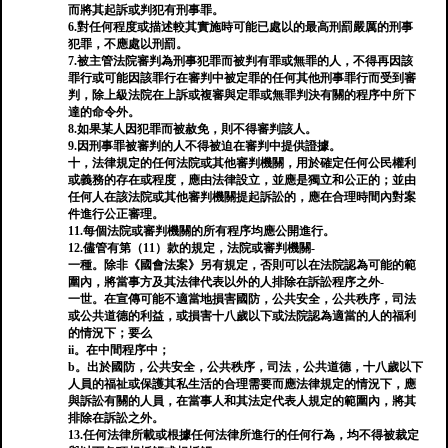
而將其起訴或判犯有刑事罪。
6.對任何程度或描述較其實施時可能已處以的最高刑罰嚴厲的刑事
犯罪，不應處以刑罰。
7.被主管法院審判為刑事犯罪而被判有罪或無罪的人，不得再因該
罪行或可能因該罪行在審判中被定罪的任何其他刑事罪行而受到審
判，除上級法院在上訴或複審與定罪或無罪判決有關的程序中所下
達的命令外。
8.如果某人因犯罪而被赦免，則不得審判該人。
9.因刑事罪被審判的人不得被迫在審判中提供證據。
十，法律規定的任何法院或其他審判機關，用於確定任何公民權利
或義務的存在或程度，應由法律設立，並應是獨立和公正的；並由
任何人在該法院或其他審判機關提起訴訟的，應在合理時間內對案
件進行公正審理。
11.每個法院或審判機關的所有程序均應公開進行。
12.儘管有第（11）款的規定，法院或審判機關-
一種。除非《國會法案》另有規定，否則可以在法院認為可能的範
圍內，將當事方及其法律代表以外的人排除在訴訟程序之外-
一世。在宣傳可能不適當地損害國防，公共安全，公共秩序，司法
或公共道德的利益，或損害十八歲以下或法院認為適當的人的福利
的情況下；要么
ii。在中間程序中；
b。出於國防，公共安全，公共秩序，司法，公共道德，十八歲以下
人員的福祉或保護其私生活的合理需要而應法律規定的情況下，應
與訴訟有關的人員，在當事人和其法定代表人規定的範圍內，將其
排除在訴訟之外。
13.任何法律所載或根據任何法律所進行的任何行為，均不得被裁定