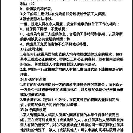
利益；和
b。集體談判和代表。
3.女工的雇主應依法在分娩前和分娩後給予該工人保護。
4.議會應頒布法律以-
一種。規定人員在令人滿意，安全和健康的條件下工作的權利；
b。確保同工同酬，不受歧視；
C。確保為每個工人提供休息，合理的工作時間和假期，以及帶薪
的假期以及公共假期的報酬；和
d。保護員工免受傷害和不公平解僱或待遇。
33.行政司法權
1.在任何行政當局面前出庭的人均有權根據法律規定的要求，包括
基本正義或公正的要求，得到公正和公正的審判，並有權向法院提
起訴訟。尊重對該人作出的針對該人的任何決定。
2.出現在任何行政機關之前的人有權以書面形式給予該機關決定的
理由。
34.配偶的財產權
1.尚存的配偶有權從另一方的遺產中獲得合理的準備金，而不論另
一方是否已經簽署有效的遺囑而死亡，以及該配偶是否已根據民事
或習慣儀式結婚。
2.議會應在本《憲法》生效後，在切實可行的範圍內盡快制定法
規，規範配偶包括同居伴侶的財產權。
35.執行保護規定
1.某人聲稱與該人或該人所屬的團體有關的本章任何前述規定已
經，正在或可能被違反（或被拘留的人，在任何其他人聲稱與被拘
留人有關的情況下，則在不損害就合法可得的同一事項採取任何其
他行動的情況下，該人（或該其他人）可以申請向高等法院尋求補