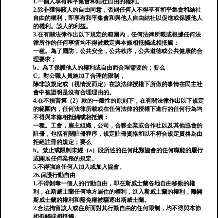
1.一個人享有和平集會和結社自由的權利。
2.除非獲得該人的自由同意，否則任何人不得享有和平集會和結社
自由的權利，即享有和平集會和與他人自由結社以促進或保護他人
的權利。該人的利益。
3.在有關法律作出以下規定的範圍內，任何法律所載或根據任何法
律所作的任何事情均不得被裁定與本條相抵觸或相抵觸：
一種。為了國防，公共安全，公共秩序，公共道德或公共健康的合
理要求；
b。為了保護他人的權利或自由而合理需要的；要么
C。對公職人員施加了合理的限制，
除非該規定或（視情況而定）在該法律授權下所做的事情在民主社
會中被證明是沒有合理理由的。
4.在不損害第（2）款的一般性的原則下，在有關法律作出以下規定
的範圍內，任何法律所載或在任何法律的授權下進行的任何行為均
不得與本條相抵觸或相抵觸：
一種。工會，雇主組織，公司，合夥企業或合作社以及其他協會的
註冊，包括有關註冊程序，規定註冊資格和以不符合規定資格為由
拒絕註冊的規定；要么
b。禁止或限制未經（a）段所述的任何此類協會的任何職能的履行
或開展任何業務的規定。
5.不得強迫任何人加入或加入協會。
26.保護行動自由
1.不得剝奪一個人的行動自由，即在斯威士蘭各地自由移動的權
利，在斯威士蘭任何地方居住的權利，進入斯威士蘭的權利，離開
斯威士蘭的權利和豁免權被驅逐出斯威士蘭。
2.合法拘留該人或住所而對其行動自由的任何限制，均不得與本節
相抵觸或相抵觸。