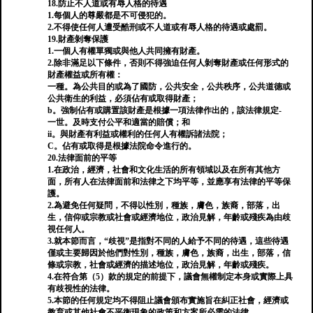
18.防止不人道或有辱人格的待遇
1.每個人的尊嚴都是不可侵犯的。
2.不得使任何人遭受酷刑或不人道或有辱人格的待遇或處罰。
19.財產剝奪保護
1.一個人有權單獨或與他人共同擁有財產。
2.除非滿足以下條件，否則不得強迫任何人剝奪財產或任何形式的
財產權益或所有權：
一種。為公共目的或為了國防，公共安全，公共秩序，公共道德或
公共衛生的利益，必須佔有或取得財產；
b。強制佔有或購置該財產是根據一項法律作出的，該法律規定-
一世。及時支付公平和適當的賠償；和
ii。與財產有利益或權利的任何人有權訴諸法院；
C。佔有或取得是根據法院命令進行的。
20.法律面前的平等
1.在政治，經濟，社會和文化生活的所有領域以及在所有其他方
面，所有人在法律面前和法律之下均平等，並應享有法律的平等保
護。
2.為避免任何疑問，不得以性別，種族，膚色，族裔，部落，出
生，信仰或宗教或社會或經濟地位，政治見解，年齡或殘疾為由歧
視任何人。
3.就本節而言，“歧視”是指對不同的人給予不同的待遇，這些待遇
僅或主要歸因於他們對性別，種族，膚色，族裔，出生，部落，信
條或宗教，社會或經濟的描述地位，政治見解，年齡或殘疾。
4.在符合第（5）款的規定的前提下，議會無權制定本身或實際上具
有歧視性的法律。
5.本節的任何規定均不得阻止議會頒布實施旨在糾正社會，經濟或
教育或其他社會不平衡現象的政策和方案所必需的法律。