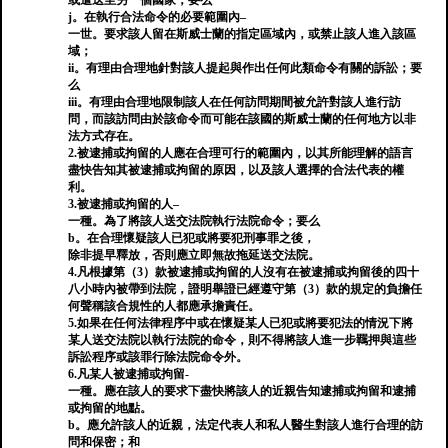
或遣送至另一個國家；要么
j。在執行合法命令的必要範圍內–
一世。要求該人留在斯威士蘭的指定區域內，或禁止該人進入該區
域；
ii。有理由合理地針對該人提起與作出任何此類命令有關的訴訟；要
么
iii。有理由合理地限制該人在任何訪問期間被允許對該人進行訪
問，而該訪問由於該命令而可能在該國的斯威士蘭的任何地方以非
法方式存在。
2.被逮捕或拘留的人應在合理可行的範圍內，以其所能理解的語言
盡快告知其被逮捕或拘留的原因，以及該人選擇的合法代表的權
利。
3.被逮捕或拘留的人–
一種。為了將該人送交法院執行法院命令；要么
b。在合理懷疑該人已犯或將要犯刑事罪之後，
除非提早釋放，否則應立即無故拖延送交法院。
4.凡根據第（3）款被逮捕或拘留的人沒有在被逮捕或拘留後的四十
八小時內被帶到法院，證明舉證已經遵守第（3）款的規定的負擔任
何聲稱該合規性的人都應承擔責任。
5.如果在任何法律程序中或在懷疑某人已犯或將要犯法的情況下將
某人送交法院以執行法院的命令，則不得將該人進一步羈押與這些
訴訟程序或該罪行除法院命令外。
6.凡某人被逮捕或拘留-
一種。應在該人的要求下盡快將該人的近親告知逮捕或拘留和逮捕
或拘留的地點。
b。應允許該人的近親，法定代表人和私人醫生對該人進行合理的訪
問和保密；和