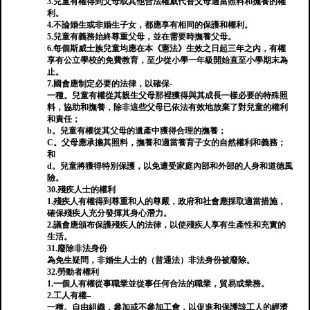
3.兒童有權得到父母或其他合法權威代替父母適當照料和撫養的權
利。
4.不論婚生或非婚生子女，都應享有相同的保護和權利。
5.兒童有義務始終尊重父母，並在需要時撫養父母。
6.每個斯威士族兒童均應在本《憲法》生效之日起三年之內，有權
享有公立學校的免費教育，至少從小學一年級開始直至小學期末為
止。
7.國會應制定必要的法律，以確保-
一種。兒童有權從其親生父母那裡獲得與其成長一樣必要的特殊照
料，協助和撫養，除非這些父母已依法有效地放棄了對兒童的權利
和責任；
b。兒童有權從其父母的遺產中獲得合理的撫養；
C。父母應承擔其照料，撫養和適當養育子女的自然權利和義務；
和
d。兒童將獲得特別保護，以免遭受家庭內部和外部的人身和道德風
險。
30.殘疾人士的權利
1.殘疾人有權得到尊重和人的尊嚴，政府和社會應採取適當措施，
確保殘疾人充分發揮其身心潛力。
2.議會應頒布保護殘疾人的法律，以使殘疾人享有生產性和充實的
生活。
31.廢除非法身份
為免生疑問，非婚生人士的（普通法）非法身份被廢除。
32.勞動者權利
1.一個人有權從事職業並從事任何合法的職業，貿易或業務。
2.工人有權–
一種。自由組織，參加或不參加工會，以促進和保護該工人的經濟