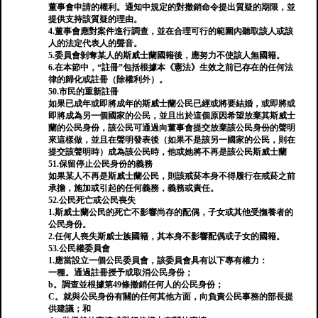
董事會申請的權利。通知中規定的對撤銷命令提出質疑的期限，並
提供支持該質疑的理由。
4.董事會應對案件進行調查，並在合理可行的範圍內聽取該人或該
人的法定代表人的聲音。
5.委員會剝奪某人的斯威士蘭國籍後，應努力不使該人無國籍。
6.在本節中，“註冊”包括根據本《憲法》生效之前已存在的任何法
律的歸化或註冊（除權利外）。
50.市民的重新註冊
如果已成年或即將成年的斯威士蘭公民已經或將要結婚，或即將或
即將成為另一個國家的公民，並且出於這個原因希望放棄其斯威士
蘭的公民身份，該公民可通過向董事會提交放棄該公民身份的聲明
來這樣做，並且在聲明發表後（如果不是該另一國家的公民，則在
提交該聲明時）成為該公民時，他或她將不再是該公民斯威士蘭
51.保留停止公民身份的義務
如果某人不再是斯威士蘭公民，則該戒菸本身不得履行在戒菸之前
承擔，施加或引起的任何義務，義務或責任。
52.公民死亡或公民喪失
1.斯威士蘭公民的死亡不影響尚存的配偶，子女或其他受撫養者的
公民身份。
2.任何人喪失斯威士族國籍，其本身不影響配偶或子女的國籍。
53.公民權委員會
1.應當設立一個公民委員會，該委員會具有以下專有權力：
一種。通過註冊授予或取消公民身份；
b。調查並根據第49條撤銷任何人的公民身份；
C。就與公民身份有關的任何其他方面，向負責公民事務的部長提
供建議；和