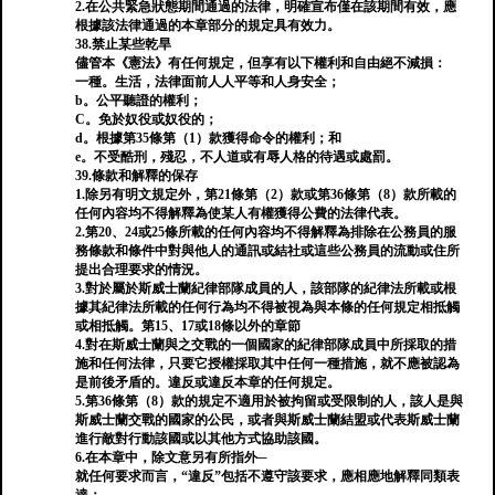
2.在公共緊急狀態期間通過的法律，明確宣布僅在該期間有效，應
根據該法律通過的本章部分的規定具有效力。
38.禁止某些乾旱
儘管本《憲法》有任何規定，但享有以下權利和自由絕不減損：
一種。生活，法律面前人人平等和人身安全；
b。公平聽證的權利；
C。免於奴役或奴役的；
d。根據第35條第（1）款獲得命令的權利；和
e。不受酷刑，殘忍，不人道或有辱人格的待遇或處罰。
39.條款和解釋的保存
1.除另有明文規定外，第21條第（2）款或第36條第（8）款所載的
任何內容均不得解釋為使某人有權獲得公費的法律代表。
2.第20、24或25條所載的任何內容均不得解釋為排除在公務員的服
務條款和條件中對與他人的通訊或結社或這些公務員的流動或住所
提出合理要求的情況。
3.對於屬於斯威士蘭紀律部隊成員的人，該部隊的紀律法所載或根
據其紀律法所載的任何行為均不得被視為與本條的任何規定相抵觸
或相抵觸。第15、17或18條以外的章節
4.對在斯威士蘭與之交戰的一個國家的紀律部隊成員中所採取的措
施和任何法律，只要它授權採取其中任何一種措施，就不應被認為
是前後矛盾的。違反或違反本章的任何規定。
5.第36條第（8）款的規定不適用於被拘留或受限制的人，該人是與
斯威士蘭交戰的國家的公民，或者與斯威士蘭結盟或代表斯威士蘭
進行敵對行動該國或以其他方式協助該國。
6.在本章中，除文意另有所指外─
就任何要求而言，“違反”包括不遵守該要求，應相應地解釋同類表