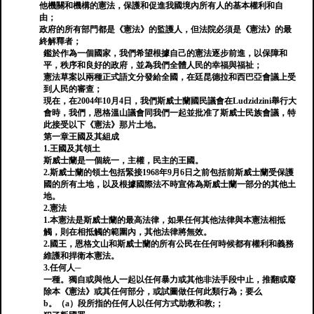
他機關和機構的憲法，保護和促進我國境內所有人的基本權利和自
由；
政府的所有部門都是《憲法》的監護人，但法院必須是《憲法》的最
終解釋者；
鑑於作為一個國家，我們希望根據自己的憲法逐步前進，以保障和
平，秩序和良好的政府，並為我們全體人民的幸福與福祉；
憲法草案以兩種正式語文分發給全國，在廷昆德拉和西巴亞會議上受
到人民的審查；
現在，在2004年10月4日，我們斯威士蘭國民議會在Ludzidzini舉行大
會時，我們，恩格溫山議會同我們一起並批准了斯威士民族會議，特
此接受以下《憲法》那片土地。
第一章王國及其組成
1.王國及其領土
斯威士蘭是一個統一，主權，民主的王國。
2.斯威士蘭的領土包括緊接1968年9月6日之前包括前斯威士蘭受保護
國的所有土地，以及根據國際法不時宣佈為斯威士蘭一部分的其他土
地。
2.憲法
1.本憲法是斯威士蘭的最高法律，如果任何其他法律與本憲法相抵
觸，則在相抵觸的範圍內，其他法律將無效。
2.國王，恩格文山和斯威士蘭的所有公民在任何時候都有權利和義務
維護和捍衛本憲法。
3.任何人─
一種。獨自或與他人一起以任何暴力或其他非法手段中止，推翻或廢
除本《憲法》或其任何部分，或試圖做任何此類行為；要么
b。（a）段所指的任何人以任何方式助教和教;；