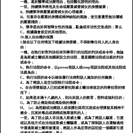
一種。基於醫學或治療理由，包括醫生證明的理由–
一世。持續懷孕將危及生命或嚴重威脅婦女的身體健康；
ii。持續懷孕將嚴重威脅婦女的心理健康；
iii。兒童存在嚴重的身體或精神缺陷的風險，使兒童遭受無法彌補
的嚴重殘疾；
b。懷孕是由於與智障女性的強姦，亂倫或非法性交造成的；要么
C。根據議會規定的其他理由。
16.個人自由權的保護
1.除在以下任何情況下根據法律授權，不得剝奪任何人的人身自
由：
一種。在執行針對判決犯有刑事罪行的法院的判決或命令時，無論
是為斯威士蘭或其他國家設立的法院，還是國際法院或法庭的判決
或命令；
b。執行法院的命令，以person視該人或temp視該法院或其他法院或
法庭為由；
C。執行法院的命令以確保履行法律對該人施加的任何義務；
d。為了將該人送交法院執行法院命令；
e。在合理懷疑該人已犯或將要犯斯威士蘭法律規定的刑事犯罪的情
況下；
F。如果是未滿十八歲的人，則出於該人的教育，照料或福利目的；
G。為了防止傳染病或傳染病的傳播；
H。（a）為照顧或治療該人或保護社區而沉迷或合理懷疑其精神不
健全，沉迷於毒品或酒精或無業遊民的人；
一世。為了防止該人非法進入斯威士蘭，或為了將該人驅逐，引渡
或以其他方式合法地從斯威士蘭驅逐，或為了限制該人在運輸過程
中通過斯威士蘭而被運送，將該人作為定罪的囚犯從一個國家引渡