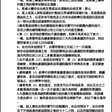
一種。斯威士蘭處於戰爭狀態，或情況已迫在眉睫，使斯威士蘭與
外國之間的戰爭狀態迫在眉睫；
b。斯威士蘭存在自然災害或迫在眉睫的自然災害；要么
d。某人或某人採取這樣的行動或立即威脅到這種行為，其規模或規
模如此之大，以至於有可能危及公共安全或剝奪社區或該社區的很
大一部分必需品或服務對社區的生活。
3.載有緊急狀態公告的憲報副本應在切實可行的範圍內盡快進行，
並至少應在總理髮表該公告之日起七日內提交議會。
4.第（1）款所指的聲明如不盡快撤銷，則將不再具有以下效力：
一種。如果聲明是在議會開會或在三天內召集會議而作出的，則自
聲明發表之日起七日內屆滿；
b。在任何其他情況下，自聲明發表之日起二十一日屆滿，
除非在該期限屆滿之前，否則該聲明必須以參議院和眾議院全體成
員共同席位的三分之二多數通過的決議獲得批准。
5.在不違反第（12）款規定的情況下，第（4）款所指的聯席會議不
得解散，而應由參議院議長或眾議院議長不時將其休會，直至國會
緊急情況結束了。
6.經根據第（4）款舉行的聯席會議通過的決議所批准的聲明，應繼
續有效，直至自該聲明獲批准之日起三個月，或直至可能的較早日
期為止。在分辨率中指定。
7.儘管有第（6）款的規定，但宣言可以不時地延長，但以五分之三
多數通過的決議一次一次不超過三個月為時限，參議院和眾議院。
8.凡憑藉任何當局絕對酌情權行使的權力而被羈留或限制，而該權
力是由第38（1）條所提述的任何該等法律賦予的，則以下條文適用
─
一種。該人應在合理切實可行的範圍內，在任何情況下，在任何情
況下不得超過拘留或限制之後的七十二小時，以其所能理解的語言