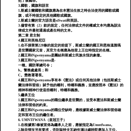
犯了叛國罪。
3.國歌，國旗和語言
1.斯威士蘭國歌和國旗應為在本憲法生效之時合法使用的國歌或國
旗，或不時規定的其他國歌或國旗。
2.斯威士蘭的官方語言是siSwati和英語。
3.儘管有第（2）款的規定，任何法律或文件的權威文本均應為該法
律或文件最初通過或產生時的文本。
第二章 君主制
4.國王和英格尼亞
1.在不損害第228條的規定的前提下，斯威士蘭的國王和恩格溫雅瑪
是世襲國家元首，其官方名稱應為他登上王位時指定的名稱。
2.國王和iNgwenyama是團結和斯威士民族永恆的象徵。
3.國王和iNgwenyama是-
一種。國防軍總司令；
b。警務處處長；和
C。懲教署署長。
4.國王和iNgwenyama享有本《憲法》或任何其他法律（包括斯威士
蘭法律和習俗）賦予他的權利，特權和義務，並應按照本《憲法》的
精神和精神行使這些權利，特權和義務。
5.繼承王位
1.國王和iNgwenyama的職位繼承是世襲的，並受本憲法和斯威士蘭
法律和習俗的約束。
2.國王和iNgwenyama的職位空缺時，應根據斯威士蘭法律和習俗確
定和宣布王位的繼任者。
6. UMNTFWANA（皇冠王子）
1.在根據第5條被宣佈為繼承人之前，應被指定為Umntfwana。
2.除非情況另有要求，否則翁特夫瓦納年滿18歲時即應加入王位。