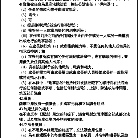
有資格被任命為最高法院法官，擔任公訴主任（ “導向器”）。
（2）任命的條款和條件由法案規定。
（3）處長：
（a）可─
（i）提起刑事訴訟並進行刑事訴訟；
（ii）接管另一人或當局提起的刑事訴訟；
（iii）在作出判決之前的任何階段中止由主任或另一人或另一機構提
出或進行的刑事訴訟；
（b）在處長執行第（a）款所指的權力時，不受任何其他人或當局的
指示或控制；和
（c）在與刑事訴訟有關的任何法院或法庭中，應有聽眾的權利，並
應優先於任何其他人出席；
（d）具有該法賦予的其他職能，職責和權力。
（4）處長的權力可由處長親自或由處長的人員根據處長的一般指示
或特別指示行事。
（5）在本條中，“刑事訴訟”包括針對被指控犯下的罪行而在法院進
行的任何訴訟或事項，包括任何輔助訴訟，上訴，陳述或法律問題。
第五部分議會
42.議會：
薩摩亞應設有一個議會，由國家元首和立法議會組成。
43.制定法律的權力：
在不違反本《憲法》規定的前提下，議會可製定薩摩亞全部或部分法
律，以及在薩摩亞境內外均有效的法律。
44.立法會議員：
（1）在不違反本條規定的前提下，立法議會應包括：
（a）為41個選區中的每個選區選出一名成員，其名稱和邊界以及該