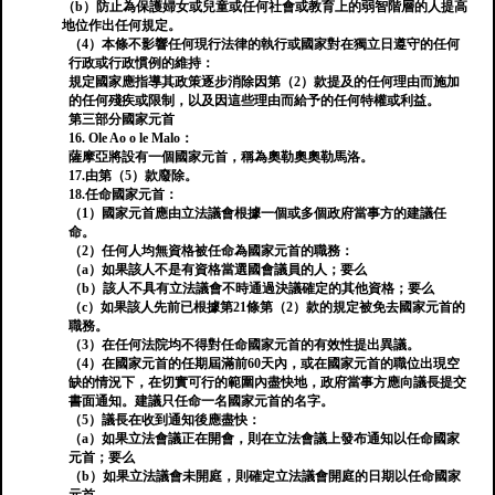
（b）防止為保護婦女或兒童或任何社會或教育上的弱智階層的人提高
地位作出任何規定。
（4）本條不影響任何現行法律的執行或國家對在獨立日遵守的任何
行政或行政慣例的維持：
規定國家應指導其政策逐步消除因第（2）款提及的任何理由而施加
的任何殘疾或限制，以及因這些理由而給予的任何特權或利益。
第三部分國家元首
16. Ole Ao o le Malo：
薩摩亞將設有一個國家元首，稱為奧勒奧奧勒馬洛。
17.由第（5）款廢除。
18.任命國家元首：
（1）國家元首應由立法議會根據一個或多個政府當事方的建議任
命。
（2）任何人均無資格被任命為國家元首的職務：
（a）如果該人不是有資格當選國會議員的人；要么
（b）該人不具有立法議會不時通過決議確定的其他資格；要么
（c）如果該人先前已根據第21條第（2）款的規定被免去國家元首的
職務。
（3）在任何法院均不得對任命國家元首的有效性提出異議。
（4）在國家元首的任期屆滿前60天內，或在國家元首的職位出現空
缺的情況下，在切實可行的範圍內盡快地，政府當事方應向議長提交
書面通知。建議只任命一名國家元首的名字。
（5）議長在收到通知後應盡快：
（a）如果立法會議正在開會，則在立法會議上發布通知以任命國家
元首；要么
（b）如果立法議會未開庭，則確定立法議會開庭的日期以任命國家