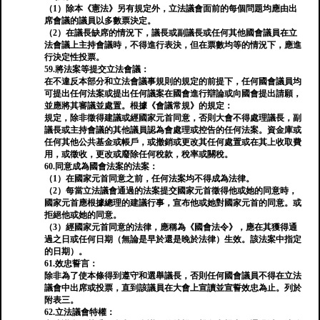
（1）除本《憲法》另有規定外，立法議會面前的每個問題均應由出
席會議的議員以多數票決定。
（2）在議長缺席的情況下，議長或副議長或任何其他國會議員在立
法會議上主持會議時，不得進行表決，但在票數均等的情況下，應進
行決定性投票。
59.將法案等提交立法會議：
在不違反本部分和立法會議事規則的規定的前提下，任何國會議員均
可提出任何法案或提出任何議案在國會進行辯論或向國會提出請願，
並應將其審議並處置。根據《會議常規》的規定：
規定，除非徵得建議或經國家元首同意，否則大會不得處理議長，副
議長或主持會議的其他議員認為會處理或控告的任何法案。資金庫或
任何其他公共基金或帳戶，或撤銷或更改其任何處置或在其上收取費
用，或徵收，更改或廢除任何稅款，稅率或關稅。
60.同意成為國會法案的法案：
（1）在國家元首同意之前，任何法案均不得成為法律。
（2）每當立法議會通過的法案提交國家元首徵得他或她的同意時，
國家元首應根據總理的建議行事，宣布他或她對國家元首的同意。或
拒絕他或她的同意。
（3）經國家元首同意的法律，應稱為《國會法令》，應在其獲得通
過之日或任何日期（無論是早於還是晚於法律）生效。該法案中指定
的日期）。
61.效忠誓言：
除非為了使本條得到遵守和選舉議長，否則任何國會議員不得在立法
議會中出席或投票，直到該議員在大會上宣讀並宣誓效忠為止。列於
附表三。
62.立法議會特權：