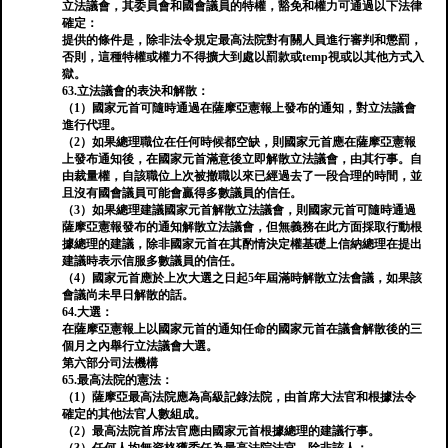
立法議會，其委員會和國會議員的特權，豁免和權力可通過以下法律
確定：
提供的條件是，除非法令規定最高法院對有關人員進行審判和懲罰，
否則，這種特權或權力不得擴大到處以罰款或temp視或以其他方式入
獄。
63.立法議會的表決和解散：
（1）國家元首可隨時通過在薩摩亞憲報上發布的通知，對立法議會
進行代理。
（2）如果總理職位在任何時候都空缺，則國家元首應在薩摩亞憲報
上發布通知後，在國家元首滿意後立即解散立法議會，由其行事。自
由裁量權，自該職位上次被撤職以來已經過去了一段合理的時間，並
且沒有國會議員可能會贏得多數議員的信任。
（3）如果總理建議國家元首解散立法議會，則國家元首可隨時通過
薩摩亞憲報發布的通知解散立法議會，但無義務在此方面採取行動根
據總理的建議，除非國家元首在其酌情決定權基礎上信納總理在提出
建議時表示信服多數議員的信任。
（4）國家元首應於上次大選之日起5年屆滿時解散立法會議，如果該
會議尚未早日解散的話。
64.大選：
在薩摩亞憲報上以國家元首的通知任命的國家元首在議會解散後的三
個月之內舉行立法議會大選。
第六部分司法機構
65.最高法院的憲法：
（1）薩摩亞最高法院應為高級記錄法院，由首席大法官和根據法令
確定的其他法官人數組成。
（2）最高法院首席法官應由國家元首根據總理的建議行事。