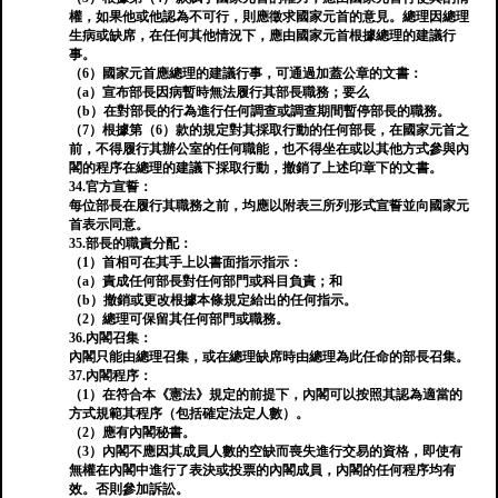
權，如果他或他認為不可行，則應徵求國家元首的意見。總理因總理
生病或缺席，在任何其他情況下，應由國家元首根據總理的建議行
事。
（6）國家元首應總理的建議行事，可通過加蓋公章的文書：
（a）宣布部長因病暫時無法履行其部長職務；要么
（b）在對部長的行為進行任何調查或調查期間暫停部長的職務。
（7）根據第（6）款的規定對其採取行動的任何部長，在國家元首之
前，不得履行其辦公室的任何職能，也不得坐在或以其他方式參與內
閣的程序在總理的建議下採取行動，撤銷了上述印章下的文書。
34.官方宣誓：
每位部長在履行其職務之前，均應以附表三所列形式宣誓並向國家元
首表示同意。
35.部長的職責分配：
（1）首相可在其手上以書面指示指示：
（a）責成任何部長對任何部門或科目負責；和
（b）撤銷或更改根據本條規定給出的任何指示。
（2）總理可保留其任何部門或職務。
36.內閣召集：
內閣只能由總理召集，或在總理缺席時由總理為此任命的部長召集。
37.內閣程序：
（1）在符合本《憲法》規定的前提下，內閣可以按照其認為適當的
方式規範其程序（包括確定法定人數）。
（2）應有內閣秘書。
（3）內閣不應因其成員人數的空缺而喪失進行交易的資格，即使有
無權在內閣中進行了表決或投票的內閣成員，內閣的任何程序均有
效。否則參加訴訟。