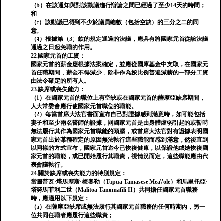
（b）在該通知與對該動議進行辯論之間已經過了至少14天的時間；
和
（c）該動議已得到不少於議員總數（包括空缺）的三分之二的同
意。
（4）根據第（3）款的規定通過的決議，應具有將國家元首從該決議
通過之日起免職的作用。
22.國家元首的工資：
國家元首的薪金應根據法案確定，並應從國庫基金中支取，在國家元
首任職期間，薪金不得減少，除非作為按比例普遍減薪的一部分工資
由法令確定的所有人。
23.缺席或喪失能力：
（1）在國家元首的職位上有空缺或在國家元首的薩摩亞缺席期間，
人大常委會應行使國家元首職位的職能。
（2）每當首席大法官書面宣布自己對證據感到滿意時，如可能包括
妻子和至少兩名醫師的證據，則國家元首是由身體虛弱引起的或暫時
無法履行其作為國家元首職能的頭腦，或首席大法官對有證據表明國
家元首出於某種確定的原因無法執行這些職能而感到滿意，然後直到
以同樣的方式宣布，國家元首迄今已恢復健康，以保證他或她恢復國
家元首的職能，或已開始履行其職責，視情況而定，這些職能應由代
表會議執行。
24.關於缺席或喪失能力的特別規定：
當圖普瓦·塔馬塞斯·梅奧勒（Tupua Tamasese Mea\'ole）和馬里托亞·
塔努馬菲利二世（Malitoa Tanumafili II）共同擔任國家元首職務
時，應適用以下規定：
（a）在薩摩亞缺席或無法履行其國家元首職務的任何時期內，另一
位共同任職者應履行這些職責；