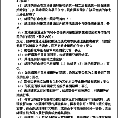
33.假期：
（1）總理的任命在立法會議解散後的第一屆立法會議第一屆會議開
始時就任，如果總理沒有早日任命，則由國家元首在該屆會議的第七
天終止辭職了
（2）總理的任命也應由國家元首終止：
（a）總理由於解散立法會議以外的其他原因不再擔任國會議員；要
么
（b）立法會議通過對內閣不信任的明確動議或在總理宣佈為信任問
題的任何問題上擊敗內閣：
規定，如果在通過這樣的動議之後或在擊敗總理後提出要求，則國家
元首可以解散立法議會，而不必終止總理的任命；要么
（c）總理辭職時是否親筆寫給國家元首；要么
（d）未經國家元首書面同意，未經薩摩亞總理缺席。
（3）其他任何部長的職位應空缺：
（a）總理的任命是否已根據第（1）款或第（2）款的規定終止；要
么
（b）如果國家元首根據總理的建議，通過加蓋公章的文書撤銷了部
長的任命；要么
（c）部長因解散立法議會以外的其他原因停止擔任國會議員；要么
（d）部長是否以寫給國家元首的手書面辭職；要么
（e）未經國家元首的書面許可，如果部長不在薩摩亞，則應總理的
建議行事。
（4）每當因病或不在薩摩亞得到國家元首的書面許可而缺席時，總
理被暫時禁止在薩摩亞履行其職務時，國家元首可：通過加蓋公章的
文書，任命副總理履行其職能，或任命不可能擔任的另一部長，直至
總理有能力再次履行職責或撤離其職務。
（5）根據第（4）款賦予國家元首的權力，應由國家元首行使其酌情