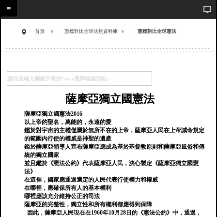
首頁
憲標對比全球法規資料庫
憲標對比全球憲法
薩摩亞獨立國憲法
薩摩亞獨立國憲法2016
以上帝的聖名，萬能的，永遠的愛
鑑於對宇宙的主權僅屬於無所不在的上帝，薩摩亞人民在上帝誡命規定
的範圍內行使的權威是神聖的遺產
鑑於薩摩亞領導人宣布薩摩亞應成為基於基督教原則和薩摩亞風俗和傳
統的獨立國家
並且鑑於《憲法公約》代表薩摩亞人民，決心製定《薩摩亞獨立國憲
法》
在這裡，國家應通過選定的人民代表行使權力和權威
在哪裡，應確保所有人的基本權利
哪裡應該充分維持公正的司法
薩摩亞的完整性，獨立性和所有權利都應得到保障
因此，薩摩亞人民現在在1960年10月28日的《憲法公約》中，通過，