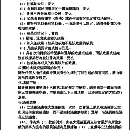
（a）他或她去世；要么
（b）會員以寫給演講者的手書面辭職時；要么
（c）會員不再是薩摩亞公民；要么
（d）如果會員根據本《憲法》或任何法案的規定被取消資格。
（3）儘管有第13條和第15條，一項法律可以規定，議員任期在其任
職期間空缺：
（a）在某些情況下，會員-
（i）辭職，退出或改變其政黨；
（ii）加入某政黨（如果他或她不是該政黨的成員）；
（b）凡該成員要求他或她自己是─
（i）具有政治目的並希望參加選舉的政黨或組織，而該政黨或組織
沒有根據某行為被註冊為政黨；要么
（ii）他或她為成員的政黨以外的政黨。
47.關於成員資格問題的決定：
關於任何人擔任或保持議員身份的權利可能引起的所有問題，應由最
高法院處理並確定。
48.填補空缺：
國會議員根據第四十六條第2款的規定空缺時，議長應親手書面向國
家元首報告該空缺，空缺應由以下人員填補：以法律規定的方式進行
選舉。
49.議長選舉：
（1）立法會議應在大選後的第一次第一次會議上以及在議長辦公室
出現任何空缺後儘快（而不是由於議會解散而）選舉一名議員擔任議
長立法議會。
（1A）作為第（1）款的例外，由在大選後贏得立法會議所有席位多
數的當事方提名的議員被認為是根據第（ 1），並獲得立法會議員的