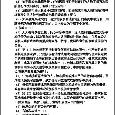
（3）被定罪或無罪釋放後，任何因罪行而受到審判的人均不得再次因
該罪行而受到審判，但以下情況除外：
（a）法院或司法人員命令或進行重審，而法院或司法人員行使的管轄
權高於對該人被判無罪或定罪的管轄權；要么
（b）如果在最高法院的一名法官或多名法官進行的審判中被定罪，則
該法院的法官應在該定罪的14天內提出的申請下令重審。
11.宗教自由：
（1）人人有權享有思想，良心和宗教自由；這項權利包括改變其宗教
或信仰的自由，以及獨自或與他人共同組成社區的自由，以及在公共
或私人場合表達和傳播其對崇拜，教導，實踐和遵守的宗教或信仰的
自由。 。
（2）第（1）款的規定不得影響任何現有法律的運作，也不會阻止該
國製定任何法律，只要該現有法律或如此制定的法律對行使本規定賦
予的權利施加了合理的限制出於國家安全或公共秩序，健康或道德的
利益，或為了保護他人的權利和自由，包括其觀察和實踐其宗教的權
利和自由而不受其他宗教成員的自髮乾涉，本條款的目的。
12.有關宗教教義的權利：
（1）任何就讀教育機構的人，除非與他或她自己的宗教信仰無關，否
則無須接受宗教指導，參加任何宗教儀式或參加宗教崇拜。
（2）每個宗教團體或宗教派別有權建立和維持自己選擇的教育機構，
並有權向該宗教團體或派別的學生提供宗教教育。
（3）第（2）款的任何規定均不得阻止國家製定任何法律，要求對教
育機構進行檢查並保持其中的標準，以符合薩摩亞的總體教育水平。
13.關於言論，集會，結社，遷徙和居住自由的權利：
（1）薩摩亞的所有公民均有權：
（a）言論和表達自由；