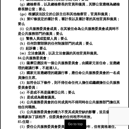
（g）總檢察長，以及總檢察長的官員和僱員，其辦公室應稱為總檢
察長辦公室；要么
（ga）根據該法設立的公訴主任和其他檢察官，官員和僱員；
（h）第97條規定的審計長，審計長以及審計署的其他官員和僱員；
要么
（i）公共服務委員會成員，在其被任命為公共服務委員會成員時不
是公共服務部門的僱員；要么
（j）警務人員或監獄人員；要么
（k）任何防禦部隊的任何制服部門的成員；要么
（l）起訴書；要么
（m）立法會議員，以及立法會議的其他官員和僱員。
84.公共服務委員會：
（1）薩摩亞應設有一個公共服務委員會，由國家元首任命，並應總
理的建議行事，不超過3人。
（2）國家元首應總理的建議行事，應任命公共服務委員會的一名成
員擔任主席。
（3）如符合以下條件，則不得任命任何人擔任或繼續擔任公共服務
委員會委員：
（a）不是或不再是薩摩亞公民；要么
（b）是或成為國會議員。
（4）公共服務委員會的任何成員均不得同時在公共服務部門擔任其
他任何職務。
（5）公共服務委員會的權力不受其成員空缺的影響，並且儘管有人
無權參加了該程序，但委員會的任何程序均有效。
85.任期：
Go to top
（1）委任公共服務委員會委員，任期不超過3年，但有資格連任。