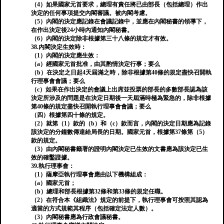
（4）如果國家元首要求，總理有責任將已由部長（包括總理）作出
決定的任何事項提交內閣審議。被內閣考慮。
（5）內閣的決定應記錄在會議記錄中，並應在內閣秘書的領導下，
在作出決定後24小時內通知內閣秘書。
（6）內閣的決定除非根據第三十八條的規定才有效。
38.內閣決定生效時：
（1）內閣的決定應生效：
（a）經國家元首批准，由其酌情決定行事；要么
（b）在決定之日起4天屆滿之時，除非根據第40條的規定盡快召開執
行理事會會議；要么
（c）如果在作出決定的會議上出席並投票的部長的多數部長認為該
決定所涉及的問題是在決定日期後一天屆滿時極為緊急的，除非根據
第40條的規定盡快召開執行理事會會議；要么
（四）根據第四十條的規定。
（2）就第（1）款的（b）和（c）款而言，內閣的決定日期應為記錄
該決定的分鐘數傳達給局長的日期。國家元首，根據第37條第（5）
款的規定。
（3）由內閣秘書籤署的證明內閣決定已生效的文書應為該決定已生
效的確鑿證據。
39.執行理事會：
（1）薩摩亞執行理事會應由以下機構組成：
（a）國家元首；
（b）總理和部長根據第32條和第33條的規定任職。
（2）在符合本《組織法》規定的前提下，執行理事會可按照其認為
適當的方式規範其程序（包括確定法定人數）。
（3）內閣秘書應為行政會議秘書。