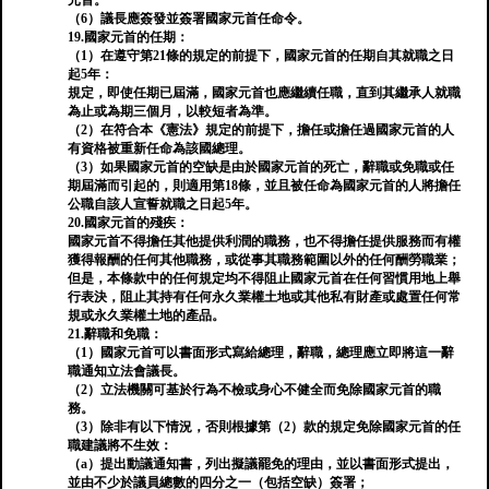
元首。
（6）議長應簽發並簽署國家元首任命令。
19.國家元首的任期：
（1）在遵守第21條的規定的前提下，國家元首的任期自其就職之日
起5年：
規定，即使任期已屆滿，國家元首也應繼續任職，直到其繼承人就職
為止或為期三個月，以較短者為準。
（2）在符合本《憲法》規定的前提下，擔任或擔任過國家元首的人
有資格被重新任命為該國總理。
（3）如果國家元首的空缺是由於國家元首的死亡，辭職或免職或任
期屆滿而引起的，則適用第18條，並且被任命為國家元首的人將擔任
公職自該人宣誓就職之日起5年。
20.國家元首的殘疾：
國家元首不得擔任其他提供利潤的職務，也不得擔任提供服務而有權
獲得報酬的任何其他職務，或從事其職務範圍以外的任何酬勞職業；
但是，本條款中的任何規定均不得阻止國家元首在任何習慣用地上舉
行表決，阻止其持有任何永久業權土地或其他私有財產或處置任何常
規或永久業權土地的產品。
21.辭職和免職：
（1）國家元首可以書面形式寫給總理，辭職，總理應立即將這一辭
職通知立法會議長。
（2）立法機關可基於行為不檢或身心不健全而免除國家元首的職
務。
（3）除非有以下情況，否則根據第（2）款的規定免除國家元首的任
職建議將不生效：
（a）提出動議通知書，列出擬議罷免的理由，並以書面形式提出，
並由不少於議員總數的四分之一（包括空缺）簽署；