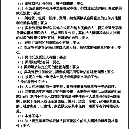
（a）徵收或執行任何稅，費率或關稅；要么
（b）不論是在民事程序中還是在定罪後，都對違反法律的行為處以罰
款或沒收；要么
（c）與租賃，租賃，抵押，費用，銷售票據或合同產生的任何其他權
利或義務有關；要么
（d）與被判定破產或以其他方式宣布無力償債的人，嬰兒或遭受某種
身體或精神殘疾的人，已故者以及公司，其他法人團體和非法人社團
的財產的歸屬和管理有關。被纏繞的過程；要么
（e）與執行法院的判決或命令有關；要么
（f）規定管有處於危險狀態或危害人類，植物或動物健康的財產；要
么
（g）與信託及受託人有關；要么
（h）與限制訴訟有關；要么
（i）與歸屬於法定公司的財產有關；要么
（j）與為進行任何檢查，調查或研訊而暫時佔有財產有關；要么
（k）規定在土地上進行水土保持或保護集水區的工作。
15.免於歧視性立法：
（1）人人在法律面前一律平等，並有權根據法律享有平等的保護。
（2）除非得到本憲法規定的明確授權，否則任何法律以及國家的行政
或行政行為均不得明示或在其實際適用中使任何人遭受任何殘疾或限
制，或賦予任何人或僅基於血統，性別，語言，宗教，政治或其他見
解，社會出身，出生地，家庭狀況或其中任何一項而享有的特權或好
處。
（3）本條不得：
（a）防止規定薩摩亞或根據法律直接設立的法人團體的服務資格條
件；要么