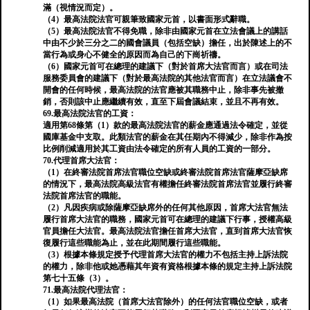
滿（視情況而定）。
（4）最高法院法官可親筆致國家元首，以書面形式辭職。
（5）最高法院法官不得免職，除非由國家元首在立法會議上的講話
中由不少於三分之二的國會議員（包括空缺）擔任，出於陳述上的不
當行為或身心不健全的原因而為自己的下崗祈禱。
（6）國家元首可在總理的建議下（對於首席大法官而言）或在司法
服務委員會的建議下（對於最高法院的其他法官而言）在立法議會不
開會的任何時候，最高法院的法官應被其職務中止，除非事先被撤
銷，否則該中止應繼續有效，直至下屆會議結束，並且不再有效。
69.最高法院法官的工資：
適用第68條第（1）款的最高法院法官的薪金應通過法令確定，並從
國庫基金中支取。此類法官的薪金在其任期內不得減少，除非作為按
比例削減適用於其工資由法令確定的所有人員的工資的一部分。
70.代理首席大法官：
（1）在終審法院首席法官職位空缺或終審法院首席法官薩摩亞缺席
的情況下，最高法院高級法官有權擔任終審法院首席法官並履行終審
法院首席法官的職能。
（2）凡因疾病或除薩摩亞缺席外的任何其他原因，首席大法官無法
履行首席大法官的職務，國家元首可在總理的建議下行事，授權高級
官員擔任大法官。最高法院法官擔任首席大法官，直到首席大法官恢
復履行這些職能為止，並在此期間履行這些職能。
（3）根據本條規定授予代理首席大法官的權力不包括主持上訴法院
的權力，除非他或她憑藉其年資有資格根據本條的規定主持上訴法院
第七十五條（3）。
71.最高法院代理法官：
（1）如果最高法院（首席大法官除外）的任何法官職位空缺，或者