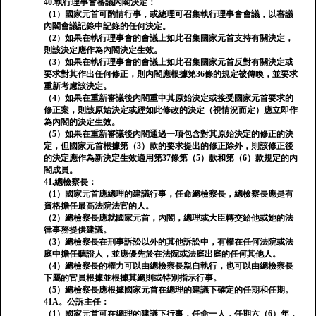
40.執行理事會審議內閣決定：
（1）國家元首可酌情行事，或總理可召集執行理事會會議，以審議
內閣會議記錄中記錄的任何決定。
（2）如果在執行理事會的會議上如此召集國家元首支持有關決定，
則該決定應作為內閣決定生效。
（3）如果在執行理事會的會議上如此召集國家元首反對有關決定或
要求對其作出任何修正，則內閣應根據第36條的規定被傳喚，並要求
重新考慮該決定。
（4）如果在重新審議後內閣重申其原始決定或接受國家元首要求的
修正案，則該原始決定或經如此修改的決定（視情況而定）應立即作
為內閣的決定生效。
（5）如果在重新審議後內閣通過一項包含對其原始決定的修正的決
定，但國家元首根據第（3）款的要求提出的修正除外，則該修正後
的決定應作為新決定生效適用第37條第（5）款和第（6）款規定的內
閣成員。
41.總檢察長：
（1）國家元首應總理的建議行事，任命總檢察長，總檢察長應是有
資格擔任最高法院法官的人。
（2）總檢察長應就國家元首，內閣，總理或大臣轉交給他或她的法
律事務提供建議。
（3）總檢察長在刑事訴訟以外的其他訴訟中，有權在任何法院或法
庭中擔任聽證人，並應優先於在法院或法庭出庭的任何其他人。
（4）總檢察長的權力可以由總檢察長親自執行，也可以由總檢察長
下屬的官員根據並根據其總則或特別指示行事。
（5）總檢察長應根據國家元首在總理的建議下確定的任期和任期。
41A。公訴主任：
（1）國家元首可在總理的建議下行事，任命一人，任期六（6）年，