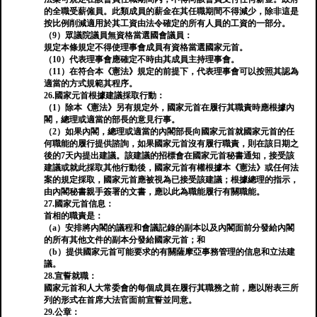
的全職受薪僱員。此類成員的薪金在其任職期間不得減少，除非這是
按比例削減適用於其工資由法令確定的所有人員的工資的一部分。
（9）眾議院議員無資格當選國會議員：
規定本條規定不得使理事會成員有資格當選國家元首。
（10）代表理事會應確定不時由其成員主持理事會。
（11）在符合本《憲法》規定的前提下，代表理事會可以按照其認為
適當的方式規範其程序。
26.國家元首根據建議採取行動：
（1）除本《憲法》另有規定外，國家元首在履行其職責時應根據內
閣，總理或適當的部長的意見行事。
（2）如果內閣，總理或適當的內閣部長向國家元首就國家元首的任
何職能的履行提供諮詢，如果國家元首沒有履行職責，則在該日期之
後的7天內提出建議。該建議的招標會在國家元首秘書通知，接受該
建議或就此採取其他行動後，國家元首有權根據本《憲法》或任何法
案的規定採取，國家元首應被視為已接受該建議；根據總理的指示，
由內閣秘書親手簽署的文書，應以此為職能履行有關職能。
27.國家元首信息：
首相的職責是：
（a）安排將內閣的議程和會議記錄的副本以及內閣面前分發給內閣
的所有其他文件的副本分發給國家元首；和
（b）提供國家元首可能要求的有關薩摩亞事務管理的信息和立法建
議。
28.宣誓就職：
國家元首和人大常委會的每個成員在履行其職務之前，應以附表三所
列的形式在首席大法官面前宣誓並同意。
29.公章：