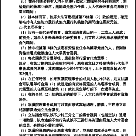
（b）在任何联名持有人均不能履行國家元首職務的任何時期內，無
論是由於薩摩亞缺席，無能還是無力任職，人大代表理事會均應履行
這些職能；
（c）就本條而言，首席大法官應根據第23條第（2）款的規定，確定
聯名持有人無能力履行或無力履行其義務的期間擔任國家元首。
25.代表理事會：
（1）設有一個代表委員會，由立法議會選出的一，二或三人組成：
前提是，如果大會未選舉出代表委員會，則首席大法官應承擔該委員
會的職能。
（2）除非根據第18條的規定有資格被任命為國家元首的人，否則無
資格當選或繼續擔任人大常委會委員。
（3）每次國家元首選舉後，應盡快舉行議會代表選舉：
規定，在第17條的規定生效的同時，應在獨立日之後儘快舉行代表理
事會成員的選舉，其後間隔不少於4年零9個月，且不得超過超過5年
零3個月。
（4）在任何時候，如果眾議院理事會的成員人數少於3名，則立法議
會可以選舉符合第（2）款規定的有資格當選的人為理事會成員，因
此當選的人任職至根據第（3）款的規定舉行的下一次選舉為止。
（5）在符合第（2）款的規定的前提下，人大代表理事會成員有資格
連任。
（6）眾議院理事會成員可以書面形式寫給總理，辭職，主席應立即
將該辭職通知立法會議長。
（7）立法議會可以以不少於三分之二的國會議員（包括空缺）通過
一項動議，以表述的不當行為或以不正當行為為理由罷免人大常委會
的成員。身體或心靈的虛弱。
（8）眾議院議員的薪金應由法案決定，並應從國庫基金中收取，但
法案可規定在該會員任職期間內，不得向該會員支付任何薪金。政府