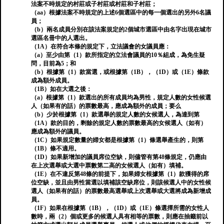
法案不時規定的村莊或子村莊或村莊和子村莊；
（aa）根據法案不時規定的上述6個選區中的每一個選出的另外6名議
員；
（b）兩名成員分別在該法案規定的2個城市選區中由名字出現在城市
選區名冊中的人選出。
（1A）在符合本條的規定下，立法議會的女議員應：
（a）至少由第（1）款所指定的立法會議員的10％組成，為免生疑
問，目前為5；和
（b）根據第（1）款當選，或根據第（1B），（1D）或（1E）條款
成為額外成員。
（1B）如在大選之後：
（a）根據第（1）款選出的所有成員均為男性，規定人數的女性候選
人（如果有的話）的票數最高，應成為額外的成員；要么
（b）少於根據第（1）款選舉的規定人數的女候選人，為達到第
（1A）款的目的，剩餘的規定人數的票數最高的女候選人（如有）
應成為額外的議員。
（1C）如果規定數量的婦女都是根據第（1）條選舉產生的，則第
（1B）條不適用。
（1D）如果新增加的議員席位空缺，則儘管有第48條規定，仍應由
在上次選舉或大選中票數第二高的女候選人（如有）填補。
（1E）在不違反第48條的前提下，如果婦女根據第（1）款獲得的席
位空缺，並且由男性當選以填補該空缺席位，則該候選人中的女性候
選人（如果有的話）的票數最高選舉或上次選舉或大選將成為新增成
員。
（1F）如果在根據第（1B），（1D）或（1E）條選擇所需的女性人
數時，兩（2）個或更多的候選人具有相等的票數，則應在抽籤前以