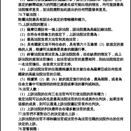
規定的解釋或效力的問題已經產生或可能出現的情況，均可提請最高
法院徵求意見，並法院應對如此提出的任何問題發表意見。
74.下級法院：
附屬法院應具有該法令規定的管轄權和權力。
75.上訴法院的憲法：
（1）薩摩亞應設有一個上訴法院，該法院應為高級記錄法院。
（2）在符合本部條文的規定下，上訴法院法官應為：
（a）最高法院首席大法官和其他法官；
（b）具有國家元首不時任命的，具有第六十五條第（3）款規定的資
格的人員，根據司法服務委員會的建議行事。
（3）終審法院首席法官為上訴法院院長，但在缺席的情況下，由上
訴法院的資深法官擔任；如法官或法官的資歷相同，則由法院指定的
一名法官擔任。由首席大法官主持。
（4）上訴法院法官的任期應根據其首次被任命為薩摩亞或任何批准
國家的高級法院法官的日期。
（5）根據第（2）款（b）款的規定進行的任命，應為期限，或者為
任命文書中可能指明的特定原因或事項的審判或聆訊。
76.法官人數：
（1）上訴法院的任何三名法官均可行使法院的所有權力：
規定法院可以由其也是最高法院法官的任何成員作出判決，如果沒有
這樣的成員，則可以通過上訴法院書記官長作出判決。
（2）上訴法院的判決應符合在場多數法官的意見。
77.法官們不要對自己的決定提出上訴：
上訴法院的法官不得聆聽法官或法官作為法官任職的法院作出的任何
決定的上訴。
78.宣誓就職：