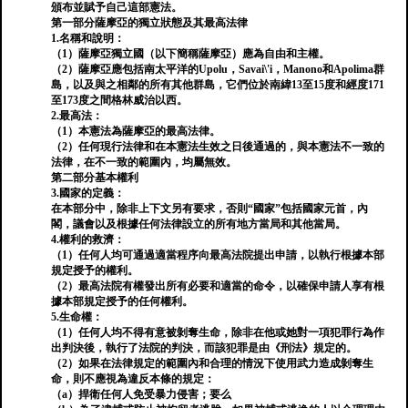
頒布並賦予自己這部憲法。
第一部分薩摩亞的獨立狀態及其最高法律
1.名稱和說明：
（1）薩摩亞獨立國（以下簡稱薩摩亞）應為自由和主權。
（2）薩摩亞應包括南太平洋的Upolu，Savai\'i，Manono和Apolima群
島，以及與之相鄰的所有其他群島，它們位於南緯13至15度和經度171
至173度之間格林威治以西。
2.最高法：
（1）本憲法為薩摩亞的最高法律。
（2）任何現行法律和在本憲法生效之日後通過的，與本憲法不一致的
法律，在不一致的範圍內，均屬無效。
第二部分基本權利
3.國家的定義：
在本部分中，除非上下文另有要求，否則“國家”包括國家元首，內
閣，議會以及根據任何法律設立的所有地方當局和其他當局。
4.權利的救濟：
（1）任何人均可通過適當程序向最高法院提出申請，以執行根據本部
規定授予的權利。
（2）最高法院有權發出所有必要和適當的命令，以確保申請人享有根
據本部規定授予的任何權利。
5.生命權：
（1）任何人均不得有意被剝奪生命，除非在他或她對一項犯罪行為作
出判決後，執行了法院的判決，而該犯罪是由《刑法》規定的。
（2）如果在法律規定的範圍內和合理的情況下使用武力造成剝奪生
命，則不應視為違反本條的規定：
（a）捍衛任何人免受暴力侵害；要么