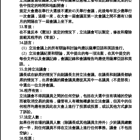
立法議會應在國家元首不時在薩摩亞憲報上發布並記錄在薩瓦里的公
告中指定的時間和地點開會：
規定大會應在舉行大選後不遲於45天舉行會議，此後每年至少應舉行
一次會議，這樣一來，在大會一屆會議至第一次會議之間不應有12個
月的間隔在下一屆會議上坐下來。
53.常規：
在不違反本《憲法》規定的情況下，立法議會可以製定，修改和廢除
規範其程序的《常規》。
54.語言：
（1）立法會議上的所有辯論和討論均應以薩摩亞語和英語進行。
（2）立法會議紀要和辯論，其中提出的每一項法案，在其中提交的
每份文件以及會議記錄，會議記錄和會議報告均應使用薩摩亞語和英
語。 。
55.主持立法議會：
議長或在缺席的情況下由副議長主持立法會議。在議長和副議長都缺
席的情況下，出席會議的國會議員應從其其中一名議員（不是部長）
中選出一位主持會議。
56.程序有效：
立法議會不得因議員之間的任何空缺，包括在大選中沒有填補的空缺
而被取消交易的資格，儘管有人有權無權參加立法會議，但其中的任
何程序均應有效因此在大會上進行了投票或投票，或以其他方式參加
了訴訟。
57.法定人數：
如果任何在場的議員人數（除議長或其他議員主持外）少於議員總數
的一半，則任何議員不得在立法會議上進行任何事務。議會（不包括
空缺）。
58.投票：