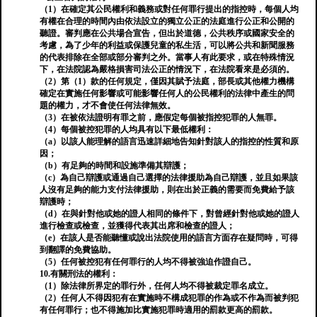
（1）在確定其公民權利和義務或對任何罪行提出的指控時，每個人均
有權在合理的時間內由依法設立的獨立公正的法庭進行公正和公開的
聽證。審判應在公共場合宣告，但出於道德，公共秩序或國家安全的
考慮，為了少年的利益或保護兒童的私生活，可以將公共和新聞服務
的代表排除在全部或部分審判之外。當事人有此要求，或在特殊情況
下，在法院認為嚴格損害司法公正的情況下，在法院看來是必須的。
（2）第（1）款的任何規定，僅因其賦予法庭，部長或其他權力機構
確定在實施任何影響或可能影響任何人的公民權利的法律中產生的問
題的權力，才不會使任何法律無效。
（3）在被依法證明有罪之前，應假定每個被指控犯罪的人無罪。
（4）每個被控犯罪的人均具有以下最低權利：
（a）以該人能理解的語言迅速詳細地告知針對該人的指控的性質和原
因；
（b）有足夠的時間和設施準備其辯護；
（c）為自己辯護或通過自己選擇的法律援助為自己辯護，並且如果該
人沒有足夠的能力支付法律援助，則在出於正義的需要而免費給予該
辯護時；
（d）在與針對他或她的證人相同的條件下，對曾經針對他或她的證人
進行檢查或檢查，並獲得代表其出席和檢查的證人；
（e）在該人是否能聽懂或說出法院使用的語言方面存在疑問時，可得
到翻譯的免費協助。
（5）任何被控犯有任何罪行的人均不得被強迫作證自己。
10.有關刑法的權利：
（1）除法律所界定的罪行外，任何人均不得被裁定罪名成立。
（2）任何人不得因犯有在實施時不構成犯罪的作為或不作為而被判犯
有任何罪行；也不得施加比實施犯罪時適用的罰款更高的罰款。