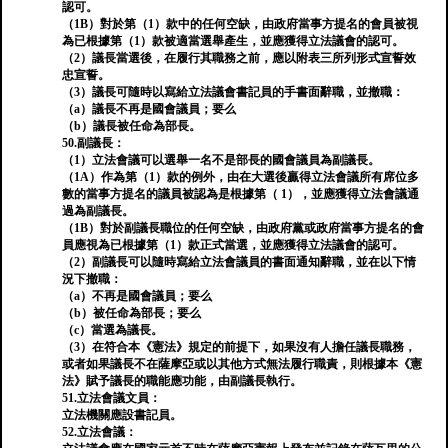
認可。
（1B）對於第（1）款中的任何空缺，由政府當事方提名的會員被視
為已根據第（1）款被適當選舉產生，並應獲得立法議會的認可。
（2）議長當選後，在履行其職務之前，應以附表三所列形式宣誓效
忠宣誓。
（3）議長可隨時以寫給立法議會書記員的手書面辭職，並撤職：
（a）議長不再是國會議員；要么
（b）議長被任命為部長。
50.副議長：
（1）立法會議可以選舉一名不是部長的國會議員為副議長。
（1A）作為第（1）款的例外，由在大選後贏得立法會議所有席位多
數的當事方提名的議員被認為是根據第（ 1），並應獲得立法會議通
過為副議長。
（1B）對於副議長職位的任何空缺，由政府黨或政府當事方提名的會
員應視為已根據第（1）款正式當選，並應獲得立法議會的認可。
（2）副議長可以隨時寫給立法會議員的書面通知辭職，並在以下情
況下撤職：
（a）不再是國會議員；要么
（b）被任命為部長；要么
（c）當選為議長。
（3）在符合本《憲法》規定的前提下，如果沒有人擔任議長職務，
或者如果議長不在薩摩亞或以其他方式無法履行職責，則根據本《憲
法》賦予議長的職能應功能，由副議長執行。
51.立法會議文員：
立法機關應設書記員。
52.立法會議：