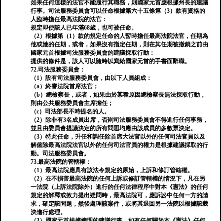
如果任何這樣的法官不能履行其職務，則國家元首應根據州長的建議
行事。司法服務委員會可以任命根據第六十五條第（3）款有資格的
人臨時擔任最高法院的法官：
規定即使該人已年滿68歲，也可被任命。
（2）根據第（1）款的規定任命的人暫時擔任最高法院法官，任期為
他或她的任期，或者，如果沒有指定任期，則在其任期被撤銷之前由
國家元首根據司法服務委員會的建議採取行動：
提供的條件是，該人可以隨時以寫給國家元首的手書面辭職。
72.司法服務委員會：
（1）設有司法服務委員會，由以下人員組成：
（a）終審法院首席法官；
（b）總檢察長，或者，如果由於某種原因總檢察長無法採取行動，
則由公共服務委員會主席擔任；
（c）司法部長不時提名的人。
（2）除非有3名成員出席，否則司法服務委員會不得進行任何事務，
並且由委員會提議決定的所有問題均應由該成員的多數票決定。
（3）特此任命，升任和調任除首席大法官以外的任何司法官員以及
解僱除最高法院法官以外的任何司法官員的權力是根據建議採取的行
動。司法服務委員會。
73.最高法院的管轄權：
（1）最高法院應具有該法令規定的原始，上訴和修訂管轄權。
（2）在不損害最高法院的任何上訴或修訂管轄權的情況下，凡在另
一法院（上訴法院除外）進行的任何法律程序中對本《憲法》的任何
規定的解釋或效力提出疑問時，最高法院可，應訴訟中任何一方的請
求，確定該問題，然後處理該案件，或將其退回另一法院以根據該裁
決進行處理。
（3）國家元首根據總理的建議行事，如有任何關於本《憲法》任何