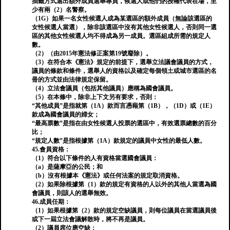
抽籤方式選出額外成員選舉專員，候選人或他們的授權代表在場，至
少有兩（2）名警察。
（1G）如果一名女性候選人成為某選區的額外成員（無論該選區的
女性候選人當選），除非該選區中沒有其他女性候選人，否則同一選
區的其他女性候選人均不得成為另一成員。選區組成所需的規定人
數。
（2）（由2015年憲法修正案第19號廢除）。
（3）在符合本《憲法》規定的前提下，選舉立法議會議員的方式，
議員的條款和條件，選舉人的資格以及確定每個領土或城市選區的名
冊的方式並由法律規定保留。
（4）立法會議員（包括其他議員）應稱為國會議員。
（5）在本條中，除非上下文另有要求，否則：
“其他成員”是指就第（1A）款而言憑藉第（1B），（1D）或（1E）
款成為國會議員的婦女；
“最高票數”是指在由女性候選人投票的選區中，有效選票總數的百分
比；
“規定人數”是指根據第（1A）款規定的議員中女性的最低人數。
45.會員資格：
（1）符合以下條件的人有資格當選國會議員：
（a）是薩摩亞的公民；和
（b）沒有根據本《憲法》或任何法案的規定取消資格。
（2）如果除根據第（1）款的規定有資格的人以外的其他人當選為國
會議員，則該人的選舉無效。
46.成員任期：
（1）如果根據第（2）款的規定空缺議員，則每位議員在當選議員後
或下一屆立法會議解散時，將不再是議員。
（2）議員席位應空缺：