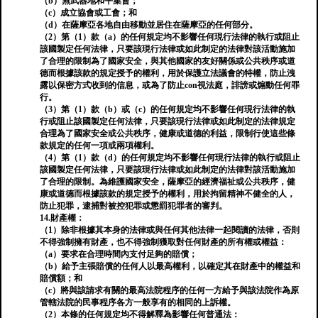
（b）無武器地和平集會；
（c）成立協會或工會；和
（d）在薩摩亞各地自由移動並居住在薩摩亞的任何部分。
（2）第（1）款（a）的任何規定均不影響任何現行法律的執行或阻止
該國製定任何法律，只要該現行法律或如​​此制定的法律對該活動施加
了合理的限制為了國家安全，與其他國家的友好關係或公共秩序或道
德而根據該款的規定授予的權利，用於保護立法議會的特權，防止洩
露以保密方式收到的信息，或為了防止con視法庭，誹謗或煽動任何罪
行。
（3）第（1）款（b）或（c）的任何規定均不影響任何現行法律的執
行或阻止該國製定任何法律，只要該現行法律或如​​此制定的法律規定
合理為了國家安全或公共秩序，健康或道德的利益，限制行使這些條
款規定的任何一項或兩項權利。
（4）第（1）款（d）的任何規定均不影響任何現行法律的執行或阻止
該國製定任何法律，只要該現行法律或如​​此制定的法律對該活動施加
了合理的限制。為維護國家安全，薩摩亞的經濟福祉或公共秩序，健
康或道德而根據該款的規定授予的權利，用於拘留精神不健全的人，
防止犯罪，逮捕對被控犯罪或懲罰犯罪者的審判。
14.財產權：
（1）除非根據其本身的法律或與任何其他法律一起閱讀的法律，否則
不得強制擁有財產，也不得強制獲取對任何財產的所有權或權益：
（a）要求在合理時間內支付足夠的賠償；
（b）給予主張賠償的任何人以最高權利，以確定其在財產中的權益和
賠償額；和
（c）將與該請求有關的最高法院程序的任何一方給予與該法院作為原
管轄法院的民事程序各方一般享有的相同的上訴權。
（2）本條的任何規定均不得解釋為影響任何普通法：