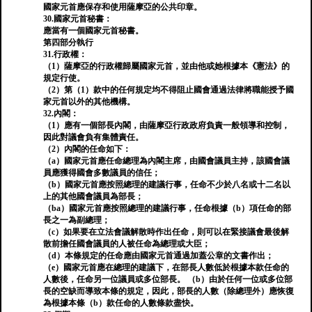
國家元首應保存和使用薩摩亞的公共印章。
30.國家元首秘書：
應當有一個國家元首秘書。
第四部分執行
31.行政權：
（1）薩摩亞的行政權歸屬國家元首，並由他或她根據本《憲法》的
規定行使。
（2）第（1）款中的任何規定均不得阻止國會通過法律將職能授予國
家元首以外的其他機構。
32.內閣：
（1）應有一個部長內閣，由薩摩亞行政政府負責一般領導和控制，
因此對議會負有集體責任。
（2）內閣的任命如下：
（a）國家元首應任命總理為內閣主席，由國會議員主持，該國會議
員應獲得國會多數議員的信任；
（b）國家元首應按照總理的建議行事，任命不少於八名或十二名以
上的其他國會議員為部長；
（ba）國家元首應按照總理的建議行事，任命根據（b）項任命的部
長之一為副總理；
（c）如果要在立法會議解散時作出任命，則可以在緊接議會最後解
散前擔任國會議員的人被任命為總理或大臣；
（d）本條規定的任命應由國家元首通過加蓋公章的文書作出；
（e）國家元首應在總理的建議下，在部長人數低於根據本款任命的
人數後，任命另一位議員或多位部長。 （b）由於任何一位或多位部
長的空缺而導致本條的規定，因此，部長的人數（除總理外）應恢復
為根據本條（b）款任命的人數條款盡快。