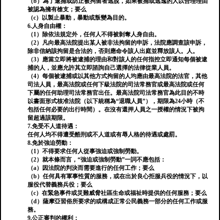
（b）為了逮捕或防止被拘留者逃脫，如果被捕或逃逸的人以合理理由
被認為擁有槍支；要么
（c）以製止暴動，暴動或叛變為目的。
6.人身自由權：
（1）除依法規定外，任何人不得被剝奪人身自由。
（2）凡向最高法院提出某人被非法拘留的申訴，法院應調查該申訴，
除非信納該拘留是合法的，否則應命令該人出庭並釋放該人。人。
（3）應當立即將被逮捕的理由和對該人的任何指控立即通知每個被逮
捕的人，並應允許其立即諮詢自己選擇的法律從業人員。
（4）每個被逮捕或以其他方式拘留的人均應由最高法院的法官，其他
司法人員，最高法院或任何下級法院的司法常務官或最高法院或任何
下屬的任何助理司法常務官出任。最高法院司法常務官為此目的不時
以書面形式核准法院（以下統稱為“退職人員”），期限為24小時（不
包括任何必要的出行時間）。在沒有還押人員之一授權的情況下被拘
留超過該期限。
7.免受不人道待遇：
任何人均不得遭受酷刑或不人道或有辱人格的待遇或處罰。
8.免於強迫勞動：
（1）不得要求任何人從事強迫或強制勞動。
（2）就本條而言，“強迫或強制勞動”一詞不應包括：
（a）因法院的判決而需要進行的任何工作；要么
（b）任何具有軍事性質的服務，或在出於良心拒服兵役的情況下，以
服役代替義務兵役；要么
（c）在緊急事件或災難威脅社區生命或福祉時提供的任何服務；要么
（d）薩摩亞習俗所要求的或構成正常公民義務一部分的任何工作或服
務。
9.公正審判的權利：