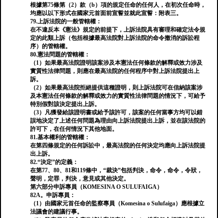
根據第75條第（2）款（b）項的規定任命的任何人，在初次任命時，
均應以以下形式在國家元首面前宣誓並就此宣誓：附表三。
79.上訴法院的一般管轄權：
在不違反本《憲法》規定的前提下，上訴法院具有審理和確定法令規
定的此類上訴（包括根據最高法院對上訴法院的命令撤消的訴訟程
序）的管轄權。
80.憲法問題的管轄權：
（1）如果最高法院證明該案涉及本憲法任何條款的解釋或效力涉及
實質性法律問題，則應在最高法院的任何程序中對上訴法院提出上
訴。
（2）如果最高法院拒絕提供這種證明，則上訴法院可在信納該案涉
及本憲法任何條款的解釋或效力的實質性法律問題的情況下，可給予
特別假對該決定提出上訴。
（3）凡獲發給該證明書或給予該許可，該案的任何當事方均可以錯
誤地決定了上述任何問題為理由向上訴法院提出上訴，並在該法院的
許可下，在任何情況下其他地面。
81.基本權利的管轄權：
在第四條規定的任何訴訟中，最高法院的任何決定均應向上訴法院提
出上訴。
82.“決定”的定義：
在第77、80、81和119條中，“裁決”包括判決，命令，命令，令狀，
聲明，定罪，判決，意見或其他決定。
第六部分申訴專員（KOMESINA O SULUFAIGA）
82A。申訴專員：
（1）由國家元首任命的監察專員（Komesina o Sulufaiga）應根據立
法議會的建議行事。