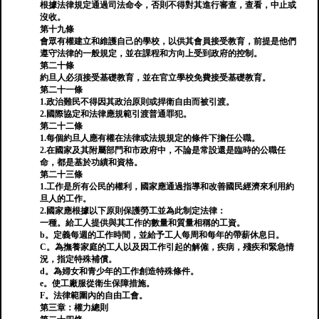
根據法律規定通過司法命令，否則不得對其進行審查，查看，中止或
沒收。
第十九條
會眾有權建立和維護自己的學校，以供其會員接受教育，前提是他們
遵守法律的一般規定，並在課程和方向上受到政府的控制。
第二十條
約旦人必須接受基礎教育，並在官立學校免費接受基礎教育。
第二十一條
1.政治難民不得因其政治原則或捍衛自由而被引渡。
2.國際協定和法律應規範引渡普通罪犯。
第二十二條
1.每個約旦人應有權在法律或法規規定的條件下擔任公職。
2.在國家及其附屬部門和市政府中，不論是常設還是臨時的公職任
命，都是基於功績和資格。
第二十三條
1.工作是所有公民的權利，國家應通過指導和改善國民經濟來利用約
旦人的工作。
2.國家應根據以下原則保護勞工並為此制定法律：
一種。給工人提供與其工作的數量和質量相稱的工資。
b。定義每週的工作時間，並給予工人每周和每年的帶薪休息日。
C。為撫養家庭的工人以及因工作引起的解僱，疾病，殘疾和緊急情
況，指定特殊補償。
d。為婦女和青少年的工作創造特殊條件。
e。使工廠服從衛生保障措施。
F。法律範圍內的自由工會。
第三章：權力總則