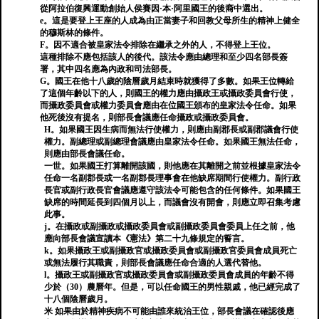
從阿拉伯復興運動創始人侯賽因·本·阿里國王的後裔中選出。
e。這是要登上王座的人成為由正當妻子和回教父母所生的精神上健全
的穆斯林的條件。
F。因不適合被皇家法令排除在繼承之外的人，不得登上王位。
這種排除不應包括該人的後代。該法令應由總理和至少四名部長簽
署，其中四名應為內政和司法部長。
G。國王在他十八歲的陰曆歲月結束時就獲得了多數。如果王位轉給
了這個年齡以下的人，則國王的權力應由攝政王或攝政委員會行使，
而攝政委員會或權力委員會應由在位國王頒布的皇家法令任命。如果
他死後沒有提名，則部長會議應任命攝政或攝政委員會。
H。如果國王因生病而無法行使權力，則應由副郡長或副郡議會行使
權力。副總理或副總理會議應由皇家法令任命。如果國王無法任命，
則應由部長會議任命。
一世。如果國王打算離開該國，則他應在其離開之前並根據皇家法令
任命一名副郡長或一名副郡長理事會在他缺席期間行使權力。副行政
長官或副行政長官會議應遵守該法令可能包含的任何條件。如果國王
缺席的時間延長到四個月以上，而議會沒有開會，則應立即召集考慮
此事。
j。在攝政或副攝政或攝政委員會或副攝政委員會委員上任之前，他
應向部長會議宣讀本《憲法》第二十九條規定的誓言。
k。如果攝政王或副攝政官或攝政委員會或副攝政官委員會成員死亡
或無法履行其職責，則部長會議應任命合適的人選代替他。
l。攝政王或副攝政官或攝政委員會或副攝政委員會成員的年齡不得
少於（30）農曆年。但是，可以任命國王的男性親戚，他已經完成了
十八個陰曆歲月。
米 如果由於精神疾病不可能由誰來統治王位，部長會議在確認後應