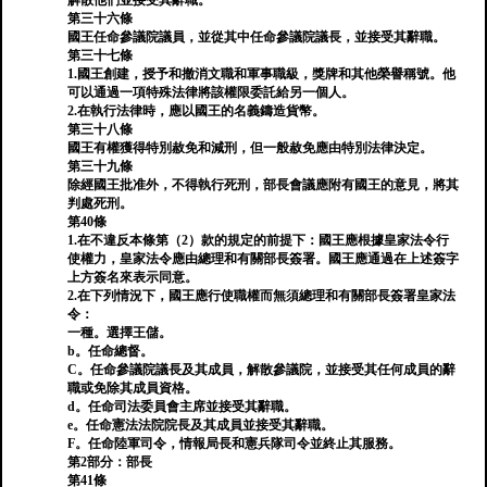
解散他們並接受其辭職。
第三十六條
國王任命參議院議員，並從其中任命參議院議長，並接受其辭職。
第三十七條
1.國王創建，授予和撤消文職和軍事職級，獎牌和其他榮譽稱號。他
可以通過一項特殊法律將該權限委託給另一個人。
2.在執行法律時，應以國王的名義鑄造貨幣。
第三十八條
國王有權獲得特別赦免和減刑，但一般赦免應由特別法律決定。
第三十九條
除經國王批准外，不得執行死刑，部長會議應附有國王的意見，將其
判處死刑。
第40條
1.在不違反本條第（2）款的規定的前提下：國王應根據皇家法令行
使權力，皇家法令應由總理和有關部長簽署。國王應通過在上述簽字
上方簽名來表示同意。
2.在下列情況下，國王應行使職權而無須總理和有關部長簽署皇家法
令：
一種。選擇王儲。
b。任命總督。
C。任命參議院議長及其成員，解散參議院，並接受其任何成員的辭
職或免除其成員資格。
d。任命司法委員會主席並接受其辭職。
e。任命憲法法院院長及其成員並接受其辭職。
F。任命陸軍司令，情報局長和憲兵隊司令並終止其服務。
第2部分：部長
第41條