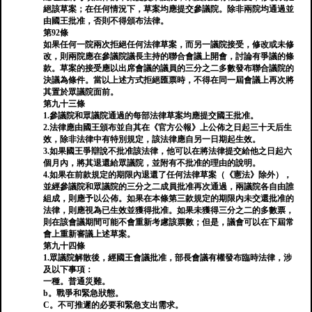
絕該草案；在任何情況下，草案均應提交參議院。除非兩院均通過並
由國王批准，否則不得頒布法律。
第92條
如果任何一院兩次拒絕任何法律草案，而另一議院接受，修改或未修
改，則兩院應在參議院議長主持的聯合會議上開會，討論有爭議的條
款。草案的接受應以出席會議的議員的三分之二多數發布聯合議院的
決議為條件。當以上述方式拒絕匯票時，不得在同一屆會議上再次將
其置於眾議院面前。
第九十三條
1.參議院和眾議院通過的每部法律草案均應提交國王批准。
2.法律應由國王頒布並自其在《官方公報》上公佈之日起三十天后生
效，除非法律中有特別規定，該法律應自另一日期起生效。
3.如果國王爭辯說不批准該法律，他可以在將法律提交給他之日起六
個月內，將其退還給眾議院，並附有不批准的理由的說明。
4.如果在前款規定的期限內退還了任何法律草案（《憲法》除外），
並經參議院和眾議院的三分之二成員批准再次通過，兩議院各自由誰
組成，則應予以公佈。如果在本條第三款規定的期限內未交還批准的
法律，則應視為已生效並獲得批准。如果未獲得三分之二的多數票，
則在該會議期間可能不會重新考慮該票數；但是，議會可以在下屆常
會上重新審議上述草案。
第九十四條
1.眾議院解散後，經國王會議批准，部長會議有權發布臨時法律，涉
及以下事項：
一種。普通災難。
b。戰爭和緊急狀態。
C。不可推遲的必要和緊急支出需求。