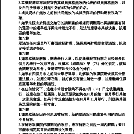
3.眾議院應宣布法院宣告其成員資格無效的代表的成員資格無效，以
及自判決發布之日起生效的成功代表的姓名。
4.成員資格在無效之前被法院無效的成員所採取的行動應被視為正
確。
5.如果法院由於對提交給它的請願書的考慮而明顯看出與請願書有關
的選區中的選舉程序與法律規定不符，則法院應發布其裁決書。該選
區的選舉無效。
第72條
眾議院任何議員均可書面致辭辭職，議長應將辭職提交眾議院，以決
定接受還是拒絕。
第73條
1.如果眾議院解散，則應舉行大選，以使新議院在解散之日後最多四
個月內舉行一次非常會。根據本《組織法》第（78）條的規定，該屆
會議應視為常會，並應遵守延長和休會的條件。
2.如果在四個月末之前尚未舉行選舉，則解散的眾議院應恢復其全部
憲法權力，並應立即召集，就好像沒有發生解散一樣，並應繼續任職
直至選舉出新的眾議院。
3.在任何情況下，這種非常規會議均不得在9月（30）日之後繼續進
行，並應在該日期屆滿，以使眾議院能夠在10月的第一個月舉行其第
一次常規會議。如果非常規會議恰好在10月和11月舉行，則應將其視
為眾議院的第一屆常會。
第74條
1.如果眾議院因任何原因被解散，新的眾議院可能由於相同的原因而
不會解散。
2.在解散眾議院任職期間的政府，應在解散之日起一周內辭職；並且
可能未指定其首長組建隨後的政府。