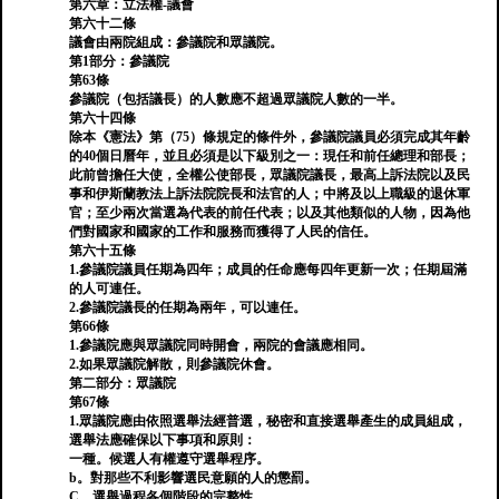
第六章：立法權-議會
第六十二條
議會由兩院組成：參議院和眾議院。
第1部分：參議院
第63條
參議院（包括議長）的人數應不超過眾議院人數的一半。
第六十四條
除本《憲法》第（75）條規定的條件外，參議院議員必須完成其年齡
的40個日曆年，並且必須是以下級別之一：現任和前任總理和部長；
此前曾擔任大使，全權公使部長，眾議院議長，最高上訴法院以及民
事和伊斯蘭教法上訴法院院長和法官的人；中將及以上職級的退休軍
官；至少兩次當選為代表的前任代表；以及其他類似的人物，因為他
們對國家和國家的工作和服務而獲得了人民的信任。
第六十五條
1.參議院議員任期為四年；成員的任命應每四年更新一次；任期屆滿
的人可連任。
2.參議院議長的任期為兩年，可以連任。
第66條
1.參議院應與眾議院同時開會，兩院的會議應相同。
2.如果眾議院解散，則參議院休會。
第二部分：眾議院
第67條
1.眾議院應由依照選舉法經普選，秘密和直接選舉產生的成員組成，
選舉法應確保以下事項和原則：
一種。候選人有權遵守選舉程序。
b。對那些不利影響選民意願的人的懲罰。
C。選舉過程各個階段的完整性。