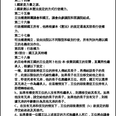
第二十四條
1.國家是力量之源。
2.國家應以本憲法規定的方式行使權力。
第二十五條
立法權應歸屬議會和國王。議會由參議院和眾議院組成。
第二十六條
行政權歸國王所有，他將根據本《憲法》的規定通過其部長行使權
力。
第二十七條
司法權應獨立，並由法院以不同類型和級別行使。所有判決均應以國
王的名義依法作出。
第四章：行政權力
第1部分：國王及其特權
第二十八條
約旦哈希姆王國的王位是阿卜杜拉·本·侯賽因國王的世襲，直屬男性繼
承人，根據以下規定：
一種。皇家頭銜將從王位的持有人傳給其長子，再傳給該長子的長
子，此後以類似的方式線性繼承。如果長子在王位移交給他之前去
世，即使死者有兄弟，他的長子也應繼承王位。然而，國王可以選擇
其兄弟之一作為繼承人。在這種情況下，王位的頭銜應從王位持有人
那裡轉移給他。
b。如果有權使用王位的人沒有男性繼承人，則應移交給其長兄。如果
他沒有兄弟，請交給他的長子的長子。如果他的長子沒有兒子，則根
據兄弟的年齡劃分為其他兄弟的長子。
C。在沒有兄弟和侄兒的情況下，王位的頭銜應按照（b）款規定的順
序交給叔叔及其後代。
d。如果最後一位國王以上述規定的方式無繼承人死亡，王位將由議會