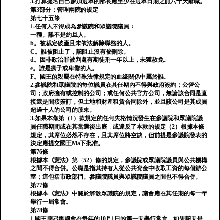
3.打算提名自己參加選舉的部長應至少在選舉日期之前六十天辭職。
第3部分：管理兩院的規定
第七十五條
1.任何人不得成為參議院和眾議院議員：
一種。誰不是約旦人。
b。被裁定破產且未依法解除職務的人。
C。誰被阻止了，該阻止沒有被刪除。
d。因非政治罪被判處有期徒刑一年以上，未獲赦免。
e。誰是瘋子或卑鄙的人。
F。國王的親屬在特殊法律規定的血緣關係中屬於誰。
2.參議院和眾議院的每位議員在其任期內不得與政府簽約；公營公
司；政府擁有或控制的公司；或任何公共官方公司，無論該合同是直
接還是間接簽訂，但土地和財產租賃合同除外，並且該公司是其成員
超過十人的公司的股東。
3.如果本條第（1）款規定的任何失格情況發生在參議院和眾議院議
員任職期間或在其當選後出庭，或違反了本款的規定（2）根據本條
規定，其席位必然不存在，且其席位將空缺，但前提是參議院發表的
決定應提交國王Ma下批准。
第76條
根據本《憲法》第（52）條的規定，參議院或眾議院議員與公共機構
之間不得合併。公職是指其持有人從公共資金中收取工資的每個辦公
室；這包括市政部門。參議院議員與眾議院議員之間也不得合併。
第77條
根據本《憲法》中關於解散眾議院的規定，議會應在其任期的每一年
舉行一屆常會。
第78條
1.國王應召集國會在每年的10月1日的第一天舉行常會，如果該天是