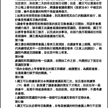
法定假日，則在第二天的非法定假日召開；但是，國王可以通過在官
方公報上發布的皇家法令，將議會會議推遲到《皇家法令》中確定的
日期，條件是推遲的時間不得超過兩個月。
2.如果沒有按照前款召集議會，則其應按照其自己的動議來進行，就
好像是根據其召集的那樣。
3.議會常會應按照前兩個段落的規定召集會議之日開始，而該常會應
持續六個月，除非國王在議會屆滿前解散眾議院。那個時期。國王可
以將常會再延長三個月，以完成未決事項。在頭六個月期滿或任何延
長期滿時，國王應為該屆會議進行延長。
第79條
國王應在兩院聯席會議上發表王座演說，在議會常會上就職。他可以
代表總理或其中一位部長執行就職典禮並發表《王座上的講話》。兩
議院均應提交請願書，並在其中附上答复。
第80條
參議院和眾議院的每一位議員，在開始工作之前，均應按以下規定在
眾議院宣誓：
“我向全能的上帝發誓要忠於國王和國家，維護憲法，為國家服務，
並適當履行賦予我的職責。”
第81條
1.國王可以根據皇家法令將議會會議延期三次。並且僅在根據第
（78）條第（1）款推遲了議會會議的情況下才兩次，但在任何一屆
例會中，延期不得超過兩個月，包括延期。在計算會期時，不應考慮
休會期。
2.參議院和眾議院中的每一個都可以根據其章程不定期休會。
第82條
1.國王可以在必要時召集國會，在每屆會議的特別會議上舉行不定期