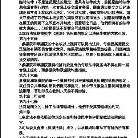
臨時法律（不應違反憲法的規定）應具有法律效力，前提是臨時法律
應在議會舉行的第一次會議上提交議會審議。國會應自提交之日起連
續兩屆常會上就此作出決定。它可以批准，修改或拒絕此類法律。如
果它拒絕了它們或本段規定的期限沒有決定而過去，則部長理事會應
在國王的同意下立即宣布其無效；從聲明之日起，他們所擁有的法律
效力應終止，但前提是這不影響合同或獲得的權利。
2.臨時法律應按照本《憲法》第93條的規定以法律生效的方式生效。
第九十五條
1.參議院和眾議院的十名或以上議員可以提出法律。每個提案應提交
眾議院有關委員會徵求意見。如果眾議院爭相接受該提案，則應將該
提案轉交給政府以法律草案的形式提出，並在下屆會議或下屆會議上
提交眾議院。
2.參議院和眾議院議員根據前款提出的每項法律提案均不得在同一屆
會議上提出，而參議院和眾議院均應拒絕。
第九十六條
參議院和眾議院的每一位議員都可以根據該議員所屬院章程的規定，
就任何公共事務向部長們提問和提問。除非部長緊急且部長同意縮短
該期限，否則部長在收到八天前不得辯論。
第七章：司法權
第九十七條
法官是獨立的，除了法律管轄權外，他們不受其管轄權的約束。
第98條
1.皇家法令應依照法律規定任命和解僱民事和伊斯蘭教法法院的法
官。
2.司法委員會應（根據法律）成立，以承擔與民事法官有關的所有事
務。