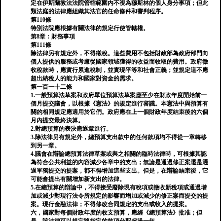
定在伊斯蘭教法法院管轄範圍內不視為穆斯林的個人身分事項；但此
類法庭的法律應組織其法官的任命條件和審判程序。
第110條
特別法院應根據有關法律的規定行使管轄權。
第8章：財務事項
第111條
除法律另有規定外，不得徵稅。這些費用不包括財政部為政府部門向
個人提供的服務或考慮從國家領域獲得的收益而收取的費用。政府徵
收稅款時，應實行累進稅制，並實現平等和社會正義；並規定這不應
超出納稅人的能力和國家對資金的需求。
第一百一十二條
1.一般預算法草案和政府單位預算法草案應至少在財政年度開始前一
個月提交議會，以根據《憲法》的規定進行審議。本憲法中與預算有
關的相同規定應適用於它們。政府應在上一個財政年度結束後的六個
月內提交最終決算。
2.對總預算的表決應逐章進行。
3.除法律另有規定外，總預算支出款中的任何款項均不得從一章轉移
到另一章。
4.議會在辯論總預算法律草案或與之相關的臨時法律時，可根據其認
為符合公共利益的內容減少各章中的支出；無論是通過修正案還是通
過單獨提交的提案，都不得增加這些支出。但是，在辯論結束後，它
可能會提出有關增加新支出的法律。
5.在總預算的辯論中，不得接受廢除現有稅項或徵收新稅項或通過增
加或減少對現行法令所規定的影響而增加或減少的修正案而提交的提
案。現行金融法律；不得修改合同規定的支出或收入的提案。
六，國家對每個財政年度的收支預算，應經《總預算法》批准；但