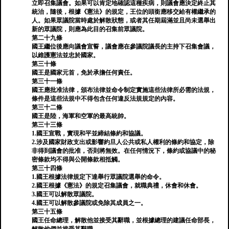
立即召集議會。如果可以肯定地確認這種疾病，則議會應決定終止其
統治，隨後，根據《憲法》的規定，王位的頭銜應移交給有權繼承的
人。如果眾議院當時處於解散狀態，或者其任期屆滿並且尚未選舉出
新的眾議院，則應為此目的召集前眾議院。
第二十九條
國王繼位後應向議會宣誓，議會應在參議院議長的主持下召集會議，
以維護憲法並忠於國家。
第三十條
國王是國家元首，免於承擔任何責任。
第三十一條
國王應批准法律，頒布法律並命令制定實施這些法律所必需的法規，
條件是這些法規中不得包含任何違反法規規定的內容。
第三十二條
國王是陸，海軍和空軍的最高統帥。
第三十三條
1.國王宣戰，實現和平並締結條約和協議。
2.涉及國家財政支出或影響約旦人公共或私人權利的條約和協定，除
非得到議會的批准，否則將無效。在任何情況下，條約或協議中的秘
密條款均不得與公開條款相抵觸。
第三十四條
1.國王根據法律規定下達舉行眾議院選舉的命令。
2.國王根據《憲法》的規定召集議會，就職典禮，休會和休會。
3.國王可以解散眾議院。
4.國王可以解散參議院或免除其成員之一。
第三十五條
國王任命總理，解散他並接受其辭職，並根據總理的建議任命部長，