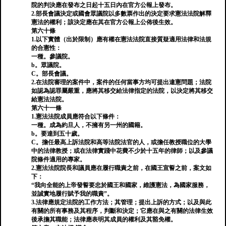
院的判決應在發布之日起十五日內在官方公報上發布。
2.部長會議決定或國會眾議院以多數票作出的決定要求憲法法院解釋
憲法的權利；該決定應在其在官方公報上公佈後生效。
第六十條
1.以下實體（出於限制）應有權在憲法法院直接質疑適用法律和法規
的合憲性：
一種。參議院。
b。眾議院。
C。部長會議。
2.在法院審理的案件中，案件的任何當事方均可提出違憲問題；法院
如認為認罪屬嚴重，應將其移交給法律指定的法院，以決定將其移交
給憲法法院。
第六十一條
1.憲法法院成員應符合以下條件：
一種。成為約旦人，不擁有另一州的國籍。
b。要達到五十歲。
C。擔任最高上訴法院和高等法院法官的人，或擔任教授職位的大學
中的法律教授；或在法律實踐中花費不少於十五年的律師；以及參議
院條件適用的專家。
2.憲法法院院長和議員應在履行職責之前，在國王宣誓之前，案文如
下：
“我向全能的上帝發誓要忠於國王和國家，維護憲法，為國家服務，
並誠實地履行賦予我的職責”。
3.法律應規定法院的工作方法；其管理；提出上訴的方式；以及與此
有關的所有事務及其程序，判斷和決定；它應在與之有關的法律生效
後承擔其職能；法律應表明其成員的權利及其豁免權。