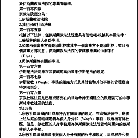
於伊斯蘭教法法院的專屬管轄權。
第一百零四條
宗教法院應分為：
1.伊斯蘭教法法院
2.其他宗教社區法庭
第一百零五條
根據以下法律，僅伊斯蘭教法法院應具有管轄權-根據其本國法律：
1.穆斯林的個人身份事項。
2.如果兩個當事方都是穆斯林或其中一個當事方不是穆斯林，並且兩
個當事方都同意，伊斯蘭教法法院的管轄權應屬於血腥案件
（Diya）。
3.與伊斯蘭教有關的事項。
第一百零六條
伊斯蘭法法院應在其管轄範圍內適用伊斯蘭法的規定。
第一百零七條
伊斯蘭教（Waqfs）事務的組織方式及其財務和其他事務的管理應由
特別法規定。
第一百零八條
宗教社區法庭是已經或將要在約旦哈希姆王國建立的政府認可的非穆
斯林宗教社區的法庭。
第109條
1.宗教社區法庭的組成應符合有關法律的規定。在這類法律中，應將
上述法庭的管轄權定義為個人身分和（Waqfs）事務，以造福有關社
區。但是，該社區的人身事務應為伊斯蘭教法法院管轄範圍內的穆斯
林的人身事務。
2.宗教社區法庭應適用與個人身分有關的程序和規定，這些程序和規