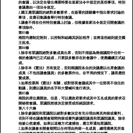
的會議，以決定在發出傳票時要在皇家法令中規定的某些事項。特別
會議應由一項法令規定。
2.國王應眾議院的絕對多數要求，在簽署的請願書中指出要求討論的
事項，並應召集議會舉行特別會議。
3.議會不得在任何特別會議上討論，但根據皇家法令規定召開會議的
事項除外。
第83條
兩院均應制定附則，以控制和組織其訴訟程序；並將這些細則提交國
王批准。
第84條
1.除非有眾議院絕對多數成員出席，否則不得認為兩個議院中任何一
個的會議均已正式組成，只要該多數存在於會議中，便應繼續正式組
成。
2.除非本《憲法》另有規定，否則兩議院各自的決議應以出席會議的
成員（不包括議會議員）的多數票作出。在平局的情況下，議長應投
贊成票。
3.如果投票與《憲法》有關，或對部長會議或其中一位部長不信任的
動議，則應以議員的名字和大聲喊叫進行表決。
第85條
兩院的席位應開放。但是，可以應政府要求或其中五名成員的要求召
開秘密會議。眾議院然後決定接受或拒絕該請求。
第八十六條
1.除非參議院和眾議院以絕對多數決定有充分理由將其拘留或審判，
否則不得在議會開會期間拘留或審判參議院議員和眾議院議員。除非
他被公然逮捕。如果以這種方式逮捕他，應立即通知眾議院。
2.如果在議會未開會期間以任何理由拘留一名成員，總理應將其所進