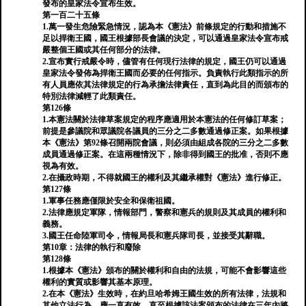
發布的皇家法令宣布生效。
第一百二十五條
1.萬一發生危險緊急情況，認為本《憲法》前條規定的行動和措施不
足以捍衛王國，國王根據部長會議的決定，可以通過皇家法令宣布戒
嚴整個王國或其任何部分的法律。
2.宣布實行戒嚴令時，儘管有任何現行法律的規定，國王仍可以通過
皇家法令發佈為捍衛王國而必要的任何指示。負責執行此類指示的所
有人員應依其法律規定的行為承擔法律責任，直到為此目的而頒布的
特別法律減輕了此類責任。
第126條
1.本憲法關於法律草案規定的程序應適用於本憲法的任何修訂草案；
前提是參議院和眾議院各議員的三分之二多數通過修正案。如果根據
本《憲法》第92條召開兩院會議，則必須由組成各院的三分之二多數
成員通過修正案。在這兩種情況下，除非得到國王的批准，否則不應
視為有效。
2.在攝政時期，不得就國王的權利及其繼承權對《憲法》進行修正。
第127條
1.軍事任務應僅限於安全和保衛祖國。
2.法律應規定軍隊，情報部門，警察和憲兵的規則及其成員的權利和
義務。
3.國王任命陸軍司令，情報局長和憲兵隊司長，並接受其辭職。
第10章：法律的執行和廢除
第128條
1.根據本《憲法》頒布的關於權利和自由的法規，可能不會影響這些
權利的實質或影響其基本原理。
2.在本《憲法》生效時，在約旦哈希姆王國生效的所有法律，法規和
其他立法行為，應一直有效，直至根據該法案頒布的法律在三年內將