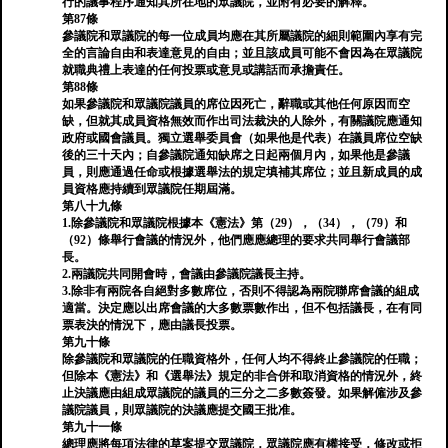
行的議事程序通知其所在地的眾議院，並附有必要的解釋。
第87條
參議院和眾議院的每一位成員均應在其所屬議院的細則範圍內享有完
全的言論自由和表達意見的自由；並且該成員可能不會因為在眾議院
就職典禮上表達的任何投票或意見或講話而承擔責任。
第88條
如果參議院和眾議院議員的席位因死亡，辭職或其他任何原因而空
缺，但就其成員資格無效而作出司法裁決的人除外，有關議院應通知
政府或國會議員。獨立選舉委員會（如果他是代表）在議員席位空缺
後的三十天內；自參議院通知缺席之日起兩個月內，如果他是參議
員，則應通過任命或根據選舉法的規定填補其席位；並且新成員的成
員資格應持續到眾議院任期屆滿。
第八十九條
1.除參議院和眾議院根據本《憲法》第（29），（34），（79）和
（92）條舉行會議的情況外，他們應應總理的要求共同舉行會議部
長。
2.兩議院共同開會時，會議由參議院議長主持。
3.除非有兩院各自絕對多數席位，否則不得認為兩院聯席會議的組成
適當。決定應以出席會議的大多數票數作出，但不包括議長，在有同
票表決的情況下，應由議長投票。
第九十條
除參議院和眾議院的任職資格外，任何人均不得終止參議院的任職；
但除本《憲法》和《選舉法》規定的非合併和取消資格的情況外，終
止決議應由組成眾議院的議員的三分之二多數簽發。如果解僱涉及參
議院議員，則眾議院的決議應提交國王批准。
第九十一條
總理應將每項法律的草案提交眾議院，眾議院應有權接受，修改或拒