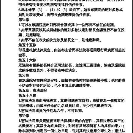
部長級聲明並要求對該聲明進行信任投票。
6.就本條第（3），（4）和（5）款而言，如果眾議院的絕對多數成
員對此表示贊成，則部長會議應獲得信任投票。
第54條
1.可以在眾議院提出對部長會議或其中一位部長不信任的動議。
2.如果眾議院以其成員總數的絕對多數決定對部長會議進行不信任投
票，則應辭職。
3.如果不信任表決的決定涉及部長之一，則他應辭職。
第五十五條
部長應根據法律規定，由首都主管民事法院審理因履行職責而引起的
犯罪。
第五十六條
眾議院有權將部長轉介至司法部長，並說明正當理由。除由眾議院組
成的多數成員外，不得發布轉送決定。
第57條
在眾議院發布轉院決定後，由檢察長指控的部長將被停職；他的辭職
不妨礙對他提起訴訟，也不會阻止他繼續受審。
第五章：憲法法院
第五十八條
1.憲法法院應由法律設立，其總部應設在首都；應被視為一個獨立的
司法機構；由國王任命的九名成員組成，至少包括總統在內。
2.憲法法院成員的任期為六年，不可延期。
第59條
1.憲法法院應負責監督適用法律和法規的合憲性，其裁決應以國王的
名義發布；其裁決為終局裁決，對所有當局和所有人均具有約束力；
除非該判決指定另一個生效日期，否則其判決也應立即生效；憲法法