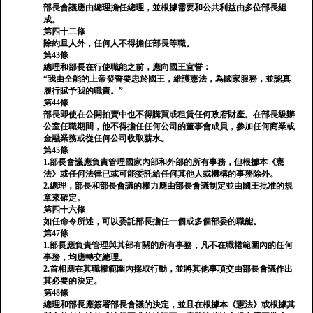
部長會議應由總理擔任總理，並根據需要和公共利益由多位部長組
成。
第四十二條
除約旦人外，任何人不得擔任部長等職。
第43條
總理和部長在行使職能之前，應向國王宣誓：
“我由全能的上帝發誓要忠於國王，維護憲法，為國家服務，並認真
履行賦予我的職責。”
第44條
部長即使在公開拍賣中也不得購買或租賃任何政府財產。在部長級辦
公室任職期間，他不得擔任任何公司的董事會成員，參加任何商業或
金融業務或從任何公司收取薪水。
第45條
1.部長會議應負責管理國家內部和外部的所有事務，但根據本《憲
法》或任何法律已或可能委託給任何其他人或機構的事務除外。
2.總理，部長和部長會議的權力應由部長會議制定並由國王批准的規
章來確定。
第四十六條
如任命令所述，可以委託部長擔任一個或多個部委的職能。
第47條
1.部長應負責管理與其部有關的所有事務，凡不在職權範圍內的任何
事務，均應轉交總理。
2.首相應在其職權範圍內採取行動，並將其他事項交由部長會議作出
其必要的決定。
第48條
總理和部長應簽署部長會議的決定，並且在根據本《憲法》或根據其