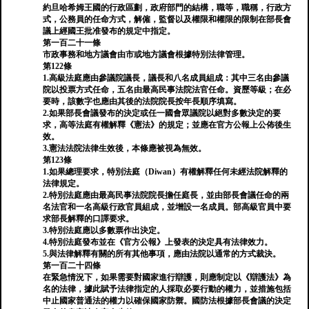
約旦哈希姆王國的行政區劃，政府部門的結構，職等，職稱，行政方
式，公務員的任命方式，解僱，監督以及權限和權限的限制在部長會
議上經國王批准發布的規定中指定。
第一百二十一條
市政事務和地方議會由市或地方議會根據特別法律管理。
第122條
1.高級法庭應由參議院議長，議長和八名成員組成：其中三名由參議
院以投票方式任命，五名由最高民事法院法官任命。資歷等級；在必
要時，該數字也應由其後的法院院長按年長順序填寫。
2.如果部長會議發布的決定或任一國會眾議院以絕對多數決定的要
求，高等法庭有權解釋《憲法》的規定；並應在官方公報上公佈後生
效。
3.憲法法院法律生效後，本條應被視為無效。
第123條
1.如果總理要求，特別法庭（Diwan）有權解釋任何未經法院解釋的
法律規定。
2.特別法庭應由最高民事法院院長擔任庭長，並由部長會議任命的兩
名法官和一名高級行政官員組成，並增設一名成員。部高級官員中要
求部長解釋的口譯要求。
3.特別法庭應以多數票作出決定。
4.特別法庭發布並在《官方公報》上發表的決定具有法律效力。
5.與法律解釋有關的所有其他事項，應由法院以通常的方式裁決。
第一百二十四條
在緊急情況下，如果需要對國家進行辯護，則應制定以《辯護法》為
名的法律，據此賦予法律指定的人採取必要行動的權力，並措施包括
中止國家普通法的權力以確保國家防禦。國防法根據部長會議的決定