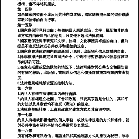
機構，也不得將其擺放。
第十四條
如果國家的習俗不違反公共秩序或道德，國家應按照王國的習俗維護
宗教和信條的自由行事。
第十五條
1.國家應保證見解自由；每個約旦人應以言論，文字，攝影和其他表
達方式自由表達自己的意見，只要他不超出法律範圍。
2.國家應保證科學研究和文學，技術，文化和體育卓越的自由，但前
提是不違反法律或公共秩序和道德的規定。
3.國家應在法律範圍內保證新聞，印刷，出版物和信息媒體的自由。
4.除非根據法律規定通過司法命令，否則不得暫停報紙和信息媒體或
吊銷其許可證。
5.在宣布戒嚴或緊急狀態的情況下，法律可能對與公共安全和國防目
的有關的報紙，出版物，書籍以及信息和傳播媒體施加有限的審查制
度。
6.法律應規範報紙資源的控制方法。
第十六條
1.約旦人有權在法律範圍內舉行會議。
2.約旦人有權建立社團，工會和政黨，只要其宗旨是合法的，其和平
的方法以及其章程均不違反《憲法》的規定。
3.法律應規範社團，工會和政黨的建立方式及其資源控制。
第十七條
約旦人有權就影響他們的個人事務，或以法律規定的方式和條件，就
與公共事務有關的事情向公共當局發表講話。
第十八條
所有郵政和電訊通信，電話通訊和其他通訊方式均應視為秘密，除非