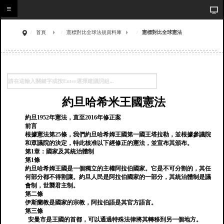
首頁
憲標對比全球法規資料庫
憲標對比全球憲法
約旦哈希米王國憲法
約旦1952年憲法，直至2016年修正案
前言
根據憲法第25條，我們約旦哈希姆王國第一國王塔拉勒，並根據參議院
和眾議院的決定，特此核准以下經修正的憲法，並宣布其頒布。
第1章：國家及其統治體制
第1條
約旦哈希姆王國是一個獨立的主權阿拉伯國家。它是不可分割的，其任
何部分都不得割讓。約旦人民是阿拉伯國家的一部分，其統治體制是議
會制，世襲君主制。
第二條
伊斯蘭教是國家的宗教，阿拉伯語是其官方語言。
第三條
安曼市是王國的首都，可以通過特殊法律將其轉移到另一個地方。