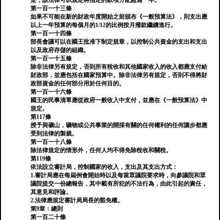
是，該法律可以規定將指定的款項分配超過一年。
第一百一十三條
如果不可能在新的財政年度開始之前頒布《一般預算法》，則支出應
以上一年預算的每個月的1/12的比例按月撥款繼續進行。
第一百一十四條
部長會議可以在國王批准下制定規章，以控制公共資金的支出和支出
以及政府存儲的組織。
第一百一十五條
除非法律另有規定，否則所有稅收和其他國家收入的收入都應支付給
財政部，並應包括在國家預算中。除非法律另有規定，否則不得將財
政部資金的任何部分用於任何目的。
第一百一十六條
國王的民事清單應從政府一般收入中支付，並應在《一般預算法》中
規定。
第117條
授予與礦山，礦物或公共事業的開採有關的任何權利的任何讓步都應
受到法律的製裁。
第一百一十八條
除法律規定的情形外，任何人均不得免除稅收和關稅。
第119條
依法設立審計局，控制國家的收入，支出及其支出方式：
1.審計局應在每屆例會開始時以及每當眾議院要求時，向參議院和眾
議院提交一份總報告，其中載有所犯的不法行為，由此引起的責任，
其意見和評論。
2.法律應規定審計局局長的豁免權。
第9章：總則
第一百二十條