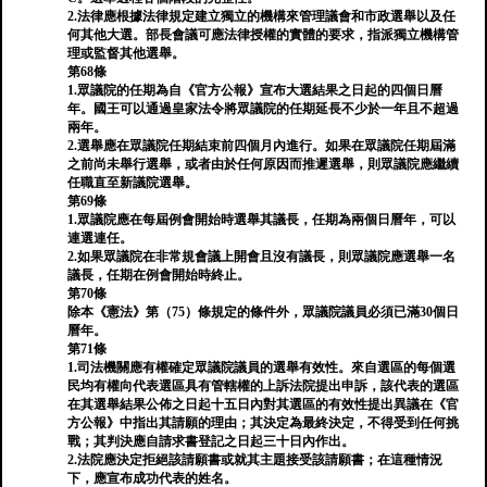
2.法律應根據法律規定建立獨立的機構來管理議會和市政選舉以及任
何其他大選。部長會議可應法律授權的實體的要求，指派獨立機構管
理或監督其他選舉。
第68條
1.眾議院的任期為自《官方公報》宣布大選結果之日起的四個日曆
年。國王可以通過皇家法令將眾議院的任期延長不少於一年且不超過
兩年。
2.選舉應在眾議院任期結束前四個月內進行。如果在眾議院任期屆滿
之前尚未舉行選舉，或者由於任何原因而推遲選舉，則眾議院應繼續
任職直至新議院選舉。
第69條
1.眾議院應在每屆例會開始時選舉其議長，任期為兩個日曆年，可以
連選連任。
2.如果眾議院在非常規會議上開會且沒有議長，則眾議院應選舉一名
議長，任期在例會開始時終止。
第70條
除本《憲法》第（75）條規定的條件外，眾議院議員必須已滿30個日
曆年。
第71條
1.司法機關應有權確定眾議院議員的選舉有效性。來自選區的每個選
民均有權向代表選區具有管轄權的上訴法院提出申訴，該代表的選區
在其選舉結果公佈之日起十五日內對其選區的有效性提出異議在《官
方公報》中指出其請願的理由；其決定為最終決定，不得受到任何挑
戰；其判決應自請求書登記之日起三十日內作出。
2.法院應決定拒絕該請願書或就其主題接受該請願書；在這種情況
下，應宣布成功代表的姓名。