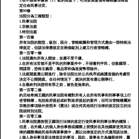
3.在不損害本條第（1）款的前提下，司法委員會僅有權根據法律規
定任命民事法官。
第99條
法院分為三種類型：
1.民事法院
2.宗教法庭
3.特別法庭
第一百條
所有法院的類型，級別，區分，管轄範圍和管理方式應由一部特殊法
律規定，但該法律應規定在兩個級別上建立行政管轄權。
第一百零一條
1.法院應向所有人開放，並應不受干擾。
2.在所有法官都不是平民的刑事案件中，不得審判平民，但叛國罪，
間諜罪，恐怖主義罪，毒品罪和偽造貨幣罪除外。
3.法庭開庭應公開進行，除非法院出於公共秩序或維護道德的考慮而
決定不公開開庭。在任何情況下，裁決的宣布應公開舉行。
4.在最終判決證明有罪之前，被告是無辜的。
第一百零二條
約旦哈希姆王國的民事法院有權對所有人在所有民事和刑事事項上行
使管轄權，包括政府提起或針對政府提起的案件，但司法管轄權屬於
宗教的事項除外按照本《憲法》或任何其他現行法律的規定設立的法
院或特別法院。
第一百零三條
1.民事法院應按照王國現行法律的規定行使民事和刑事法學的權限；
但是，在外國人的個人身份事務或國際上習慣於在其他國家使用其法
律的國際傳統民俗和商業事務中，應以法律規定的方式適用該法律。
2.個人身份事項是法律規定的事項，因此，當事各方為穆斯林時，屬