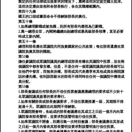
製定的任何法律或法規要求的情況下，應將這些決定提交國王批准。
這些決定應由首相和各部長執行，各在其職權範圍內。
第四十九條
國王的口頭或書面命令不得解除部長的責任。
第五十條
1.如果總理辭職或被免職，則所有部長均應視為已辭職。
2.萬一總理去世，內閣將繼續由副總理或最高級部長領導，直至必要
時成立新內閣。
第五十一條
總理和部長應在眾議院共同負責國家的公共政策；每位部長還應在眾
議院負責其部的職能。
第52條
擔任參議院或眾議院議員的總理或部長有權在其議院中投票，並在兩
個議院中都有發言權。但是，不是任何一個眾議院議員的部長都可以
在他們中發言，而無表決權。部長或其代表應享有其他成員在兩院講
話的優先權。收到該部薪水的部長不得同時在任何一個議院中獲得成
員分配。
第53條
1.部長會議或任何部長的不信任投票會議應應總理的要求或不少於十
名眾議院議員簽署的要求舉行。
2.如果有關部長或部長會議要求，不信任票應推遲一屆，其期限不得
超過十天。眾議院在此期間不得解散。
3.眾議院開會時，各組成的部長會議應在其成立之日起一個月內向眾
議院發表部長聲明，並要求對該聲明進行信任投票。
4.如果眾議院不開會，則應召集一次特別會議；部長會議應在其形成
之日起一個月內發表其部長聲明並要求對該聲明進行信任投票。
5.如果眾議院解散，部長會議應在其新會議召開之日起一個月內發表