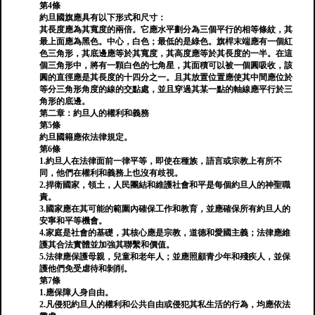
第4條
約旦國旗應具有以下形式和尺寸：
其長度應為其寬度的兩倍。它應水平劃分為三個平行的相等條紋，其
最上面應為黑色。中心，白色；最低的是綠色。旗桿末端應有一個紅
色三角形，其底邊應等於其寬度，其高度應等於其長度的一半。在這
個三角形中，將有一顆白色的七角星，其面積可以被一個圓吸收，該
圓的直徑應是其長度的十四分之一。且其放置位置應使其中間應位於
等分三角形角度的線的交點處，並且穿過其某一點的軸線應平行於三
角形的底邊。
第二章：約旦人的權利和義務
第5條
約旦國籍應依法律規定。
第6條
1.約旦人在法律面前一律平等，即使在種族，語言或宗教上有所不
同，他們在權利和義務上也沒有歧視。
2.捍衛國家，領土，人民團結和維護社會和平是每個約旦人的神聖職
責。
3.國家應在其可能的範圍內確保工作和教育，並應確保所有約旦人的
安寧和平等機會。
4.家庭是社會的基礎，其核心應是宗教，道德和愛國主義；法律應維
護其合法實體並加強其聯繫和價值。
5.法律應保護母親，兒童和老年人；並應照顧青少年和殘疾人，並保
護他們免受虐待和剝削。
第7條
1.應保障人身自由。
2.凡侵犯約旦人的權利和公共自由或侵犯其私生活的行為，均應依法