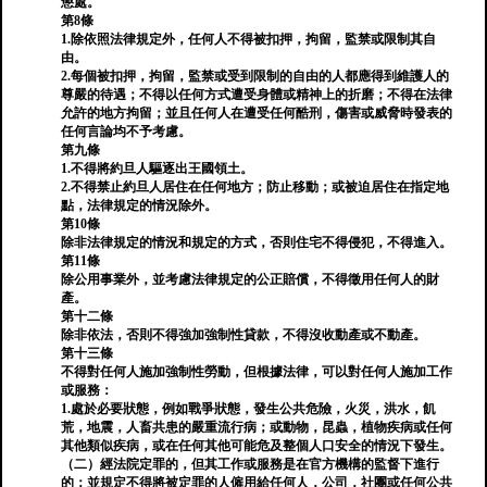
懲處。
第8條
1.除依照法律規定外，任何人不得被扣押，拘留，監禁或限制其自
由。
2.每個被扣押，拘留，監禁或受到限制的自由的人都應得到維護人的
尊嚴的待遇；不得以任何方式遭受身體或精神上的折磨；不得在法律
允許的地方拘留；並且任何人在遭受任何酷刑，傷害或威脅時發表的
任何言論均不予考慮。
第九條
1.不得將約旦人驅逐出王國領土。
2.不得禁止約旦人居住在任何地方；防止移動；或被迫居住在指定地
點，法律規定的情況除外。
第10條
除非法律規定的情況和規定的方式，否則住宅不得侵犯，不得進入。
第11條
除公用事業外，並考慮法律規定的公正賠償，不得徵用任何人的財
產。
第十二條
除非依法，否則不得強加強制性貸款，不得沒收動產或不動產。
第十三條
不得對任何人施加強制性勞動，但根據法律，可以對任何人施加工作
或服務：
1.處於必要狀態，例如戰爭狀態，發生公共危險，火災，洪水，飢
荒，地震，人畜共患的嚴重流行病；或動物，昆蟲，植物疾病或任何
其他類似疾病，或在任何其他可能危及整個人口安全的情況下發生。
（二）經法院定罪的，但其工作或服務是在官方機構的監督下進行
的；並規定不得將被定罪的人僱用給任何人，公司，社團或任何公共