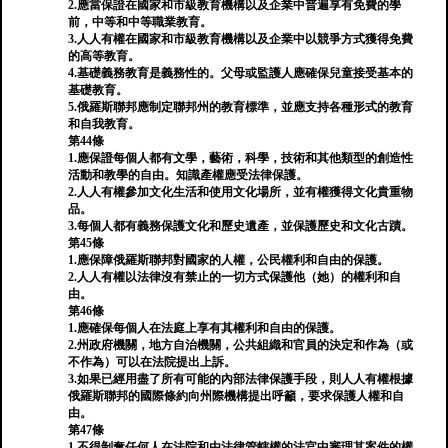
2.應當保證在國家和市級教育機構以及企業中普遍享有免費的學
前，中等和中等職業教育。
3.人人有權在國家和市級教育機構以及企業中以競爭方式獲得免費
的高等教育。
4.基礎義務教育是義務性的。父母或監護人應確保兒童接受基本的
基礎教育。
5.俄羅斯聯邦應制定聯邦州的教育標準，並應支持各種形式的教育
和自我教育。
第44條
1.應保證每個人都有文學，藝術，科學，技術和其他類型的創造性
活動和教學的自由。知識產權應受法律保護。
2.人人有權參加文化生活和使用文化場所，並有權獲得文化貴重物
品。
3.每個人都有義務保護文化和歷史遺產，並保護歷史和文化古蹟。
第45條
1.應保障俄羅斯聯邦對國家的人權，公民權利和自由的保護。
2.人人有權以法律沒有禁止的一切方式保護他（她）的權利和自
由。
第46條
1.應確保每個人在法庭上享有其權利和自由的保護。
2.州政府機關，地方自治機關，公共組織和官員的決定和作為（或
不作為）可以在法院提出上訴。
3.如果已經用盡了所有可能的內部法律保護手段，則人人有權根據
俄羅斯聯邦的國際條約向州際機構提出呼籲，要求保護人權和自
由。
第47條
1.不得剝奪任何人在法院和由法律管轄權的法官中審理其案件的權