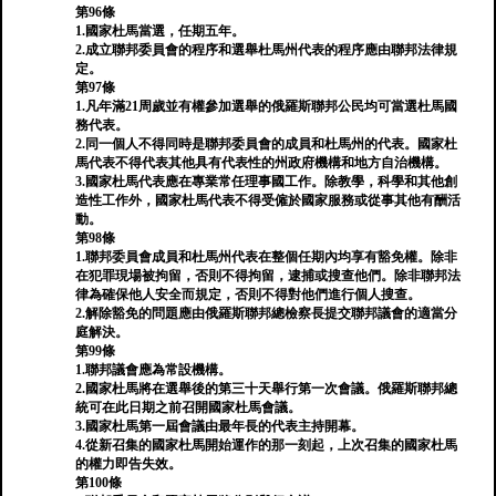
第96條
1.國家杜馬當選，任期五年。
2.成立聯邦委員會的程序和選舉杜馬州代表的程序應由聯邦法律規
定。
第97條
1.凡年滿21周歲並有權參加選舉的俄羅斯聯邦公民均可當選杜馬國
務代表。
2.同一個人不得同時是聯邦委員會的成員和杜馬州的代表。國家杜
馬代表不得代表其他具有代表性的州政府機構和地方自治機構。
3.國家杜馬代表應在專業常任理事國工作。除教學，科學和其他創
造性工作外，國家杜馬代表不得受僱於國家服務或從事其他有酬活
動。
第98條
1.聯邦委員會成員和杜馬州代表在整個任期內均享有豁免權。除非
在犯罪現場被拘留，否則不得拘留，逮捕或搜查他們。除非聯邦法
律為確保他人安全而規定，否則不得對他們進行個人搜查。
2.解除豁免的問題應由俄羅斯聯邦總檢察長提交聯邦議會的適當分
庭解決。
第99條
1.聯邦議會應為常設機構。
2.國家杜馬將在選舉後的第三十天舉行第一次會議。俄羅斯聯邦總
統可在此日期之前召開國家杜馬會議。
3.國家杜馬第一屆會議由最年長的代表主持開幕。
4.從新召集的國家杜馬開始運作的那一刻起，上次召集的國家杜馬
的權力即告失效。
第100條