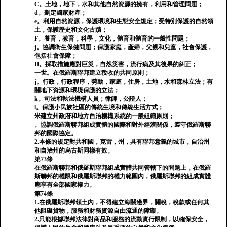
C。土地，地下，水和其他自然資源的擁有，利用和管理問題；
d。劃定國家財產；
e。利用自然資源，保護環境和生態安全規定；受特別保護的自然領
土，保護歷史和文化古蹟；
F。養育，教育，科學，文化，體育和體育的一般性問題；
j。協調衛生保健問題；保護家庭，產婦，父親和兒童，社會保護，
包括社會保障；
H。採取措施應對巨災，自然災害，流行病及其後果的糾正；
一世。在俄羅斯聯邦建立稅收的共同原則；
j。行政，行政程序，勞動，家庭，住房，土地，水和森林立法；有
關地下資源和環境保護的立法；
k。司法和執法機構人員；律師，公證人；
l。保護小民族社區的傳統生境和傳統生活方式；
米建立州政府和地方自治機構系統的一般組織原則；
。協調俄羅斯聯邦組成實體的國際和對外經濟關係，遵守俄羅斯聯
邦的國際協定。
2.本條的規定對共和國，克雷，州，具有聯邦意義的城市，自治州
和自治州的烏古斯同樣有效。
第73條
在俄羅斯聯邦和俄羅斯聯邦組成實體共同管轄下的問題上，在俄羅
斯聯邦的權限和俄羅斯聯邦的權力範圍內，俄羅斯聯邦的組成實體
應享有全部國家權力。
第74條
1.在俄羅斯聯邦領土內，不得建立海關邊界，關稅，稅款或任何其
他阻礙貨物，服務和財務資源自由流通的障礙。
2.只能根據聯邦法律對商品和服務的流動實行限制，以確保安全，