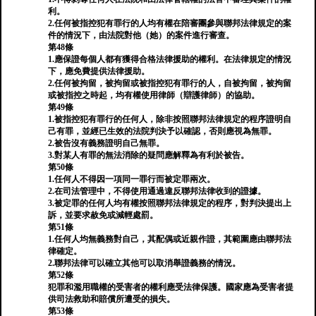
利。
2.任何被指控犯有罪行的人均有權在陪審團參與聯邦法律規定的案
件的情況下，由法院對他（她）的案件進行審查。
第48條
1.應保證每個人都有獲得合格法律援助的權利。在法律規定的情況
下，應免費提供法律援助。
2.任何被拘留，被拘留或被指控犯有罪行的人，自被拘留，被拘留
或被指控之時起，均有權使用律師（辯護律師）的協助。
第49條
1.被指控犯有罪行的任何人，除非按照聯邦法律規定的程序證明自
己有罪，並經已生效的法院判決予以確認，否則應視為無罪。
2.被告沒有義務證明自己無罪。
3.對某人有罪的無法消除的疑問應解釋為有利於被告。
第50條
1.任何人不得因一項同一罪行而被定罪兩次。
2.在司法管理中，不得使用通過違反聯邦法律收到的證據。
3.被定罪的任何人均有權按照聯邦法律規定的程序，對判決提出上
訴，並要求赦免或減輕處罰。
第51條
1.任何人均無義務對自己，其配偶或近親作證，其範圍應由聯邦法
律確定。
2.聯邦法律可以確立其他可以取消舉證義務的情況。
第52條
犯罪和濫用職權的受害者的權利應受法律保護。國家應為受害者提
供司法救助和賠償所遭受的損失。
第53條