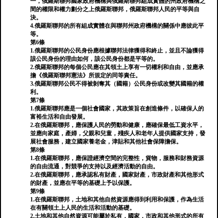
一，俄羅斯聯邦國家政府機構與俄羅斯聯邦組成實體的州政府機構之
間的權限和權力劃分之上俄羅斯聯邦，俄羅斯聯邦人民的平等與自
決。
4.俄羅斯聯邦的所有組成實體在與聯邦州政府機構的關係中應彼此平
等。
第6條
1.俄羅斯聯邦的公民身份應根據聯邦法律獲得和終止，並且不論獲得
該公民身份的理由如何，該公民身份都是平等的。
2.俄羅斯聯邦的每個公民應在其領土上享有一切權利和自由，並應承
擔《俄羅斯聯邦憲法》所規定的同等責任。
3.俄羅斯聯邦公民不得被剝奪其（國籍）公民身份或改變其國籍的權
利。
第7條
1.俄羅斯聯邦應是一個社會國家，其政策旨在創造條件，以確保人的
富裕生活和自由發展。
2.在俄羅斯聯邦，應保護人民的勞動和健康，應確保最低工資水平，
並應向家庭，產婦，父親和兒童，殘疾人和老年人提供國家支持，發
展社會服務，建立國家養老金，津貼和其他社會保障擔保。
第8條
1.在俄羅斯聯邦，應保證經濟空間的完整性，貨物，服務和財務資源
的自由流通，對競爭的支持以及經濟活動的自由。
2.在俄羅斯聯邦，應承認私有財產，國家財產，市政財產和其他形式
的財產，並應在平等的基礎上予以保護。
第9條
1.在俄羅斯聯邦，土地和其他自然資源應得到利用和保護，作為生活
在有關領土上人民的生活和活動的基礎。
2.土地和其他自然資源可能屬於私有，國家，市政和其他形式的所有