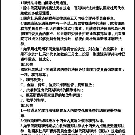
1.聯邦法律應由國家杜馬通過。
2.除非俄羅斯聯邦憲法另有規定，否則聯邦法律應以國家杜馬代表
總數的多數票通過。
3.國家杜馬通過的聯邦法律應在五天內提交聯邦委員會審查。
4.如果該議院總議員中有一半以上投票贊成該聯邦法律，或者如果
聯邦委員會在十四天內未對其進行審查，則該聯邦法律應視為已獲
得聯邦委員會的批准。如果聯邦委員會拒絕通過聯邦法律，則眾議
院可以成立和解委員會解決分歧，然後由州杜馬重新考慮聯邦法
律。
5.如果州杜馬州不同意聯邦委員會的決定，則在第二次投票中，如
果不少於州杜馬州代表總數的三分之二投票，則應認為聯邦法律已
獲得通過。贊成它。
第106條
國家杜馬就以下問題通過的聯邦法律必須由聯邦委員會強制審查：
一種。聯邦預算；
b。聯邦稅費；
C。金融，貨幣，信貸和海關監管，貨幣排放；
d。批准和退出俄羅斯聯邦的國際條約；
e。俄羅斯聯邦國家邊界的地位和保護；
F。戰爭與和平。
第107條
1.一項通過的聯邦法律應在五天內提交俄羅斯聯邦總統簽署並頒
布。
2.俄羅斯聯邦總統應在十四天內簽署並頒布聯邦法律。
3.如果俄羅斯聯邦總統在收到聯邦法律後十四天內拒絕接受聯邦法
律，則國家杜馬和聯邦委員會應根據俄羅斯聯邦《憲法》規定的程