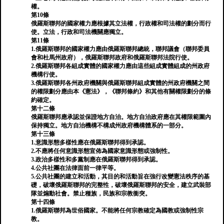
權。
第10條
俄羅斯聯邦的國家權力應根據其立法權，行政權和司法權的劃分而行
使。立法，行政和司法機關應獨立。
第11條
1.俄羅斯聯邦的國家權力應由俄羅斯聯邦總統，聯邦議會（聯邦委員
會和杜馬州政府），俄羅斯聯邦政府和俄羅斯聯邦法院行使。
2.俄羅斯聯邦各組成實體的國家權力應由這些組成實體組成的州政府
機構行使。
3.俄羅斯聯邦各州政府機關與俄羅斯聯邦組成實體的州政府機關之間
的權限劃分應由本《憲法》，《聯邦條約》和其他有關權限劃分的條
約確定。
第十二條
俄羅斯聯邦應承認並保證地方自治。地方自治政府應在其權限範圍內
保持獨立。地方自治機構不構成州政府機構體系的一部分。
第十三條
1.意識形態多樣性應在俄羅斯聯邦得到承認。
2.不應將任何意識形態宣佈為國家意識形態或強制性。
3.政治多樣性和多黨制應在俄羅斯聯邦得到承認。
4.公共社團在法律面前一律平等。
5.公共社團的建立和活動，其目的和活動旨在強行改變憲法秩序的基
礎，破壞俄羅斯聯邦的完整性，破壞俄羅斯聯邦的安全，建立武裝部
隊並煽動社會。禁止種族，民族和宗教衝突。
第十四條
1.俄羅斯聯邦為世俗國家。不能將任何宗教確定為國教或強制性宗
教。