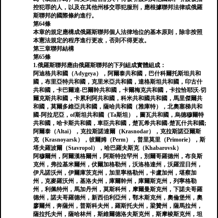
控犯罪的人，以及在其他州移交罪犯服刑，應根據聯邦法律或俄羅
斯聯邦的國際條約進行。
第64條
本章的規定應構成俄羅斯聯邦個人法律地位的基本原則，除非按照
本憲法規定的程序進行更改，否則不得更改。
第三章聯邦結構
第65條
1.俄羅斯聯邦應由俄羅斯聯邦的下列組成實體組成：
阿迪格共和國（Adygeya），阿爾泰共和國，巴什科爾托斯坦共和
國，布里亞特共和國，克里米亞共和國，達格斯坦共和國，印古什
共和國，卡巴爾達-巴爾幹共和國，卡爾梅克共和國，卡拉恰耶沃-切
爾克斯共和國，卡累利阿共和國，科米共和國共和國，馬里傑爾共
和國，莫爾多維亞共和國，薩哈共和國（雅庫特），北奧塞梯共和
國-阿拉尼亞，of斯坦共和國（Ta斯坦），圖瓦共和國，烏德穆爾特
共和國，哈卡斯共和國，車臣共和國，楚瓦希共和國-楚瓦什共和國;
阿爾泰（Altai），克拉斯諾達爾（Krasnodar），克拉斯諾亞爾斯
克（Krasnoyarsk），彼爾姆（Perm），普里莫里（Primorie），斯
塔夫羅波爾（Stavropol），哈巴羅夫斯克（Khabarovsk）
阿穆爾州，阿爾漢格爾州，阿斯特拉罕州，別爾哥羅德州，布良斯
克州，弗拉基米爾州，伏爾加格勒州，沃洛格達州，沃羅涅日州，
伊凡諾沃州，伊爾庫茨克州，加里寧格勒州，卡盧加州，堪察加
州，克麥羅沃州，基洛夫州，庫爾幹州，庫爾斯克州，列寧格勒
州，利佩特州，馬加丹州，莫斯科州，摩爾曼斯克州，下諾夫哥羅
德州，諾夫哥羅德州，新西伯利亞州，鄂木斯克州，奧倫堡州，奧
廖爾州，奔薩州，普斯科夫州，羅斯托夫州，梁贊州，薩馬拉州，
薩拉托夫州，薩哈林州，斯維爾德洛夫斯克州，斯摩棱斯克州，坦