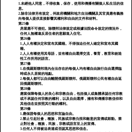
1.未經他人同意，不得收集，保存，使用和傳播有關個人私生活的信
息。
2.除非法律另有規定，州政府機關和地方自治機關及其官員應有義務
向每個人提供直接影響其權利和自由的文件和材料。
第25條
房屋應不可侵犯。除聯邦法律規定或根據法院命令規定的情況外，
任何人無權違反居住者的意願進入住宅。
第26條
1.人人有權決定和宣布其國籍。不得強迫任何人確定和宣布其國
籍。
2.人人有權使用其母語，並有權自由選擇交流，養育，教育和創造
性工作所用的語言。
第27條
1.在俄羅斯聯邦境內合法存在的每個人均有權自由旅行自由選擇臨
時或永久居留的地點。
2.每個人都可以自由離開俄羅斯聯邦。俄羅斯聯邦公民有權自由返
回俄羅斯聯邦。
第28條
應當保障每個人的良心和宗教自由，包括個人或集體承認任何宗教
或不承認任何宗教的權利，以及自由選擇，擁有和傳播宗教信仰和
其他信念並按照其行動的權利。
第29條
1.應保證每個人的思想和言論自由。
2.禁止引起社會，種族，民族或宗教仇恨和敵意的宣傳或鼓動。禁
止對社會，種族，民族，宗教或語言至上的宣傳。
3.任何人不得被迫表達或否認其思想和信念。