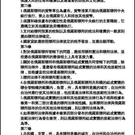
保護人民的生命和健康以及最重要的自然和文化價值。
第75條
1.俄羅斯聯邦的貨幣單位為盧布。貨幣清算只能由俄羅斯聯邦中央
銀行進行。禁止在俄羅斯引入和排放其他貨幣。
2.保護和確保盧布的穩定性是俄羅斯聯邦中央銀行的主要職能，它
應獨立於其他國家政府機構執行。
3.支付給聯邦預算的稅制以及俄羅斯聯邦的稅法和徵費的一般原則
應由聯邦法律確定。
4.國家貸款應按照聯邦法律規定的程序發放，並應自願浮動。
第76條
1.對於俄羅斯聯邦管轄下的問題，應採用聯邦憲法和聯邦法律。這
些應在俄羅斯聯邦的整個領土上具有直接力量。
2.關於在俄羅斯聯邦和俄羅斯聯邦組成實體共同管轄下的問題，除
聯邦法律外，還應發布俄羅斯聯邦組成實體的法律和其他規範性法
律，並根據這些法律通過聯邦法律。
3.聯邦法律不得與聯邦憲法衝突。
4.在俄羅斯聯邦和俄羅斯聯邦以及俄羅斯聯邦共和國的組成實體的
聯合管轄權的範圍內，魚雷，州，具有聯邦意義的城市，自治州和
自治州應行使其法律法規，包括通過法律和其他規範性法律行為。
5.俄羅斯聯邦組成實體的法律和其他規範性法律行為不得與根據本
條第一和第二部分通過的聯邦法律相抵觸。如果聯邦法律與俄羅斯
聯邦頒布的任何其他法律相抵觸，則以聯邦法律為準。
6.如果聯邦法律與根據本條第四部分發布的俄羅斯聯邦組成實體的
規範法律行為發生衝突，則以俄羅斯聯邦組成實體的規範法律行為
為準。
第77條
1.共和國，克雷，州，具有聯邦意義的城市，自治州和自治州的州