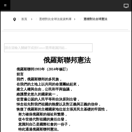
首頁
憲標對比全球法規資料庫
憲標對比全球憲法
俄羅斯聯邦憲法
俄羅斯聯邦1993年（2014年修訂）
前言
我們，俄羅斯聯邦的多民族，
在我們的土地上以共同的命運團結起來，
建立人權與自由，公民和平與協議，
維護歷史悠久的國家統一，
從普遍公認的人民平等和自決原則出發，
悼念祖先對我們祖國的熱愛以及對正義與正義的信仰，
恢復了俄羅斯的主權國家地位並主張其民主基礎的牢固性，
努力確保俄羅斯的福祉和繁榮，
從今世後代對祖國的責任出發，
意識到自己是國際社會的一份子，
特此通過俄羅斯聯邦憲法。