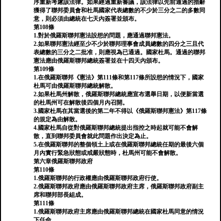
序重新考慮該法律。如果經過重新審議，該法律以先前通過的措辭
獲得了聯邦委員會和杜馬國家代表總數的不少於三分之二的多數同
意，則必須由總統在七天內簽署並頒布。
第108條
1.對於俄羅斯聯邦憲法設想的問題，應通過聯邦憲法。
2.如果聯邦憲法經至少不少於聯邦理事會成員總數的四分之三且代
表總數的三分之二批准，則應視為已通過。國家杜馬。通過的聯邦
憲法應由俄羅斯聯邦總統簽署並在十四天內頒布。
第109條
1.在俄羅斯聯邦《憲法》第111條和第117條所設想的情況下，國家
杜馬可由俄羅斯聯邦總統解散。
2.如果杜馬州解散，俄羅斯聯邦總統應宣布選舉日期，以便新當選
的杜馬州可在解散後四個月內召開。
3.國家杜馬在其當選後的第二年不得以《俄羅斯聯邦憲法》第117條
的規定為由解散。
4.國家杜馬自從對俄羅斯聯邦總統提出指控之時起就可能不會解
散，直到聯邦委員會就此問題作出決定為止。
5.在俄羅斯聯邦的整個領土上或在俄羅斯聯邦總統任期的最後六個
月內實行緊急狀態或戒嚴狀態時，杜馬州可能不會解散。
第六章俄羅斯聯邦政府
第110條
1.俄羅斯聯邦的行政權應由俄羅斯聯邦政府行使。
2.俄羅斯聯邦政府應由俄羅斯聯邦政府主席，俄羅斯聯邦政府副主
席和聯邦部長組成。
第111條
1.俄羅斯聯邦政府主席應由俄羅斯聯邦總統在國家杜馬同意的情況
下任命。