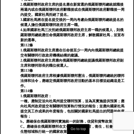
2.俄羅斯聯邦政府主席的提名應在新當選的俄羅斯聯邦總統就職後
兩週內或在俄羅斯聯邦政府辭職後或在俄羅斯聯邦政府辭職後一周
內提交。國家杜馬拒絕了提名。
3.國家杜馬將在提名提交後的一周內考慮由俄羅斯聯邦總統提名的
候選人擔任俄羅斯聯邦政府主席一職。
4.如果國家杜馬三次拒絕俄羅斯聯邦政府主席一職的候選人，則俄
羅斯聯邦總統應任命俄羅斯聯邦政府主席，解散國家杜馬，並宣布
新的選舉。
第112條
1.俄羅斯聯邦政府主席應在任命後至少一周內向俄羅斯聯邦總統提
交有關聯邦行政政府機構結構的建議。
2.俄羅斯聯邦政府主席應向俄羅斯聯邦總統提議俄羅斯聯邦政府副
主席和聯邦部長的職位候選人。
第113條
俄羅斯聯邦政府主席根據俄羅斯聯邦憲法，俄羅斯聯邦總統的聯邦
法律和法令，應確定俄羅斯聯邦政府活動的基本目標並組織這是工
作。
第114條
1.俄羅斯聯邦政府：
一種。應制定並向杜馬州提交聯邦預算，並為其實施提供預算；應
向杜馬州政府提交有關聯邦預算執行情況的報告；並應向國家杜馬
提交其工作成果的年度報告，包括關於國家杜馬提出的問題的年度
報告；
b。應確保在俄羅斯聯邦實施統一的財務，信貸和貨幣政策；
C。應確保在俄羅斯聯邦在文化，科學，教育，衛生，社會保障和
Go to top
生態領域執行統一的國家政策；