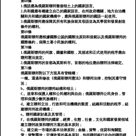
第68條
1.俄語應為俄羅斯聯邦整個領土上的國家語言。
2.共和國應有權建立自己的國家語言。在州政府機關，地方自治機
關和共和國的國家機構中，應與俄羅斯聯邦的國語一起使用。
3.俄羅斯聯邦應保障其所有民族保留其母語並為其學習和發展創造
條件的權利。
第69條
俄羅斯聯邦應根據國際公認的國際法原則和規範以及俄羅斯聯邦的
國際條約，保障土著小民族的權利。
第70條
1.俄羅斯聯邦的州旗，國徽和國歌，其描述和正式使用的程序應由
聯邦憲法規定。
2.俄羅斯聯邦的首都為莫斯科市。首都的地位應由聯邦法律確定。
第71條
俄羅斯聯邦對以下方面具有管轄權：
一種。通過和修改《俄羅斯聯邦憲法》和聯邦法律，控制其遵守情
況；
b。俄羅斯聯邦的聯邦結構和領土；
C。規章和保護人權和公民權利與自由；俄羅斯聯邦公民身份，管
理和保護少數民族權利；
d。建立聯邦立法，行政和司法機構的製度，組織和活動的程序，組
建聯邦州政府機構；
e。聯邦國家財產及其管理；
F。在俄羅斯聯邦的國家，經濟，生態，社會，文化和國家發展領域
建立聯邦政策和聯邦方案的基本原則；
G。建立統一市場的基本法律原則；金融，貨幣，信貸和海關監
管；貨幣釋放；定價政策的基本原則，包括聯邦銀行在內的聯邦經