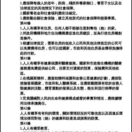
1.應保障每個人的老年，疾病，殘疾和養家糊口，養育子女以及在
法律規定的其他情況下的社會保障。
2.國家養老金和社會福利應依法確定。
3.應鼓勵自願社會保險，建立其他形式的社會保障和慈善事業。
第40條
1.人人有權享有住房。任何人都不能被任意剝奪他（她）的家。
2.州政府機構和地方自治機構應促進住房建設，並為行使住房權創
造條件。
3.根據法律規定，需要住房的低收入公民和其他法律規定的公民可
以免費獲得住房，也可以從國家，市政和其他住房基金獲得負擔得
起的付款。
第41條
1.人人有權享有健康保護和醫療服務。國家和市政衛生機構的醫療
服務應免費提供給公民，但要支付適當的預算，保險費和其他收
益。
2.在俄羅斯聯邦，應資助聯邦保護和改善公眾健康的計劃，應採取
措施發展國家，市政和私人醫療系統，並應鼓勵開展有助於改善人
類健康的活動，體育運動的發展以及生態，衛生和流行病學的發
展。
3.官員隱瞞對人民的生命和健康構成威脅的事實和情況，應根據聯
邦法律承擔責任。
第42條
人人有權享有有利的環境，關於環境狀況的可靠信息以及因違反環
境法律而對他（她）的健康和財產造成損害的賠償。
第43條
1.人人有權受教育。