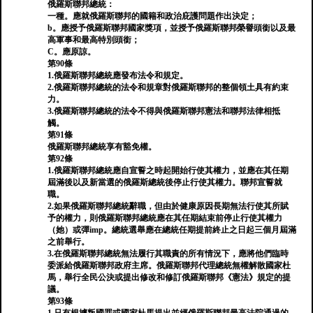
俄羅斯聯邦總統：
一種。應就俄羅斯聯邦的國籍和政治庇護問題作出決定；
b。應授予俄羅斯聯邦國家獎項，並授予俄羅斯聯邦榮譽頭銜以及最
高軍事和最高特別頭銜；
C。應原諒。
第90條
1.俄羅斯聯邦總統應發布法令和規定。
2.俄羅斯聯邦總統的法令和規章對俄羅斯聯邦的整個領土具有約束
力。
3.俄羅斯聯邦總統的法令不得與俄羅斯聯邦憲法和聯邦法律相抵
觸。
第91條
俄羅斯聯邦總統享有豁免權。
第92條
1.俄羅斯聯邦總統應自宣誓之時起開始行使其權力，並應在其任期
屆滿後以及新當選的俄羅斯總統後停止行使其權力。聯邦宣誓就
職。
2.如果俄羅斯聯邦總統辭職，但由於健康原因長期無法行使其所賦
予的權力，則俄羅斯聯邦總統應在其任期結束前停止行使其權力
（她）或彈imp。總統選舉應在總統任期提前終止之日起三個月屆滿
之前舉行。
3.在俄羅斯聯邦總統無法履行其職責的所有情況下，應將他們臨時
委派給俄羅斯聯邦政府主席。俄羅斯聯邦代理總統無權解散國家杜
馬，舉行全民公決或提出修改和修訂俄羅斯聯邦《憲法》規定的提
議。
第93條