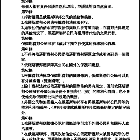
第58條
每個人都有責任保護自然和環境，並謹慎對待自然資源。
第59條
1.捍衛祖國是俄羅斯聯邦公民的義務和義務。
2.俄羅斯聯邦公民應根據聯邦法律服兵役。
3.如果他們的信念或宗教信仰與服兵役背道而馳，在聯邦法律規定
的其他情況下，俄羅斯聯邦公民有權用替代性的文職代替。
第60條
俄羅斯聯邦公民可在18歲以下獨立行使其所有權利和義務。
第61條
1.不得將俄羅斯聯邦公民從俄羅斯聯邦驅逐出境或引渡到另一個國
家。
2.俄羅斯聯邦應保障其公民在國外的保護和惠顧。
第62條
1.根據聯邦法律或俄羅斯聯邦的國際條約，俄羅斯聯邦公民可以具
有外國國籍（雙重國籍）。
2.除非聯邦法律或俄羅斯聯邦的國際條約另有規定，否則俄羅斯聯
邦公民擁有外國公民身份不會損害他（她）的權利和自由，也不會
使他免除俄羅斯公民所規定的義務。
3.外國公民和無國籍人在俄羅斯聯邦享有與俄羅斯聯邦公民同等的
權利和承擔義務，但聯邦法律或俄羅斯聯邦國際條約規定的情況除
外。
第63條
1.俄羅斯聯邦應根據公認的國際法準則准予外國公民和無國籍人政
治庇護。
2.在俄羅斯聯邦，因其政治信念或在俄羅斯聯邦未被視為犯罪的行
為（或無作為）而受到迫害的人不得被引渡到其他國家。引渡被指