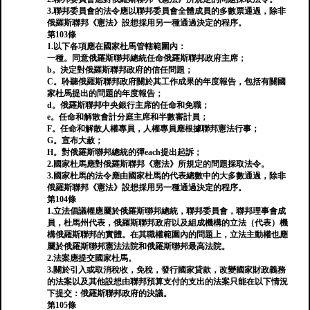
3.聯邦委員會的法令應以聯邦委員會全體成員的多數票通過，除非
俄羅斯聯邦《憲法》設想採用另一種通過決定的程序。
第103條
1.以下各項應在國家杜馬管轄範圍內：
一種。同意俄羅斯聯邦總統任命俄羅斯聯邦政府主席；
b。決定對俄羅斯聯邦政府的信任問題；
C。聆聽俄羅斯聯邦政府關於其工作成果的年度報告，包括有關國
家杜馬提出的問題的年度報告；
d。俄羅斯聯邦中央銀行主席的任命和免職；
e。任命和解散會計分庭主席和半數審計員；
F。任命和解散人權專員，人權專員應根據聯邦憲法行事；
G。宣布大赦；
H。對俄羅斯聯邦總統的彈each提出起訴；
2.國家杜馬應對俄羅斯聯邦《憲法》所規定的問題採取法令。
3.國家杜馬的法令應由國家杜馬的代表總數中的大多數通過，除非
俄羅斯聯邦《憲法》設想採用另一種通過決定的程序。
第104條
1.立法倡議權應屬於俄羅斯聯邦總統，聯邦委員會，聯邦理事會成
員，杜馬州代表，俄羅斯聯邦政府以及組成機構的立法（代表）機
構俄羅斯聯邦的實體。在其職權範圍內的問題上，立法主動權也應
屬於俄羅斯聯邦憲法法院和俄羅斯聯邦最高法院。
2.法案應提交國家杜馬。
3.關於引入或取消稅收，免稅，發行國家貸款，改變國家財政義務
的法案以及其他設想由聯邦預算支付的支出的法案只能在以下情況
下提交：俄羅斯聯邦政府的決議。
第105條