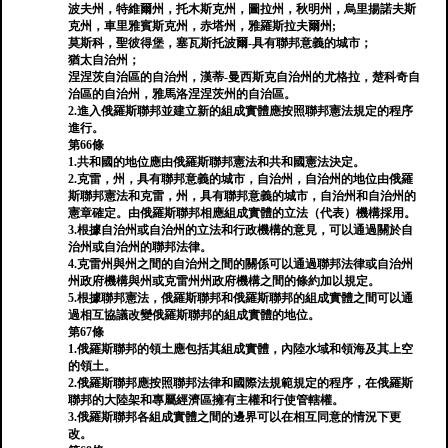
波夫州，特維爾州，托木斯克州，圖拉州，秋明州，烏里揚諾夫斯
克州，車里雅賓斯克州，赤塔州，雅羅斯拉夫爾州;
莫斯科，聖彼得堡，塞瓦斯托波爾-具有聯邦意義的城市；
猶太自治州；
涅涅茨自治區的自治州，漢蒂-曼西斯克自治州的尤格拉，楚科奇自
治區的自治州，雅馬洛涅涅茨州的自治區。
2.進入俄羅斯聯邦並建立新的組成實體應按照聯邦憲法規定的程序
進行。
第66條
1.共和國的地位應由俄羅斯聯邦憲法和共和國憲法決定。
2.克雷，州，具有聯邦意義的城市，自治州，自治州的地位由俄羅
斯聯邦憲法和克雷，州，具有聯邦意義的城市，自治州和自治州的
憲章確定。由俄羅斯聯邦相應組成實體的立法（代表）機構採用。
3.根據自治州或自治州的立法和行政機構的意見，可以通過關於自
治州或自治州的聯邦法律。
4.克雷州與州之間的自治州之間的關係可以通過聯邦法律或自治州
州政府機構與州或克雷州州政府機構之間的條約加以規定。
5.根據聯邦憲法，俄羅斯聯邦和俄羅斯聯邦的組成實體之間可以通
過相互協議改變俄羅斯聯邦的組成實體的地位。
第67條
1.俄羅斯聯邦的領土應包括其組成實體，內陸水域和領海及其上空
的領土。
2.俄羅斯聯邦應按照聯邦法律和國際法規範規定的程序，在俄羅斯
聯邦的大陸架和專屬經濟區擁有主權和行使管轄權。
3.俄羅斯聯邦各組成實體之間的邊界可以在相互同意的情況下更
改。