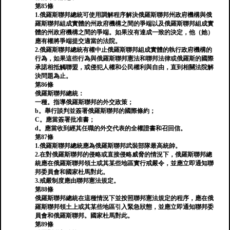
第85條
1.俄羅斯聯邦總統可使用調解程序解決俄羅斯聯邦州政府機構與俄
羅斯聯邦組成實體的州政府機構之間的爭端以及俄羅斯聯邦組成實
體的州政府機構之間的爭端。如果沒有達成一致的決定，他（她）
應有權將爭端提交適當的法院。
2.俄羅斯聯邦總統有權中止俄羅斯聯邦組成實體的執行政府機構的
行為，如果這些行為與俄羅斯聯邦憲法和聯邦法律或俄羅斯的國際
承諾相抵觸聯盟，或侵犯人權和公民權利與自由，直到相關法院解
決問題為止。
第86條
俄羅斯聯邦總統：
一種。指導俄羅斯聯邦的外交政策；
b。舉行談判並簽署俄羅斯聯邦的國際條約；
C。應當簽署批准書；
d。應當收到經其任職的外交代表的全權證書和召回信。
第87條
1.俄羅斯聯邦總統應為俄羅斯聯邦武裝部隊最高統帥。
2.在對俄羅斯聯邦的侵略或直接侵略威脅的情況下，俄羅斯聯邦總
統應在俄羅斯聯邦領土或其某些地區實行戒嚴令，並應立即通知聯
邦委員會和國家杜馬對此。
3.戒嚴制度應由聯邦憲法規定。
第88條
俄羅斯聯邦總統在這種情況下並按照聯邦憲法規定的程序，應在俄
羅斯聯邦領土上或其某些地區引入緊急狀態，並應立即通知聯邦委
員會和俄羅斯聯邦。國家杜馬對此。
第89條