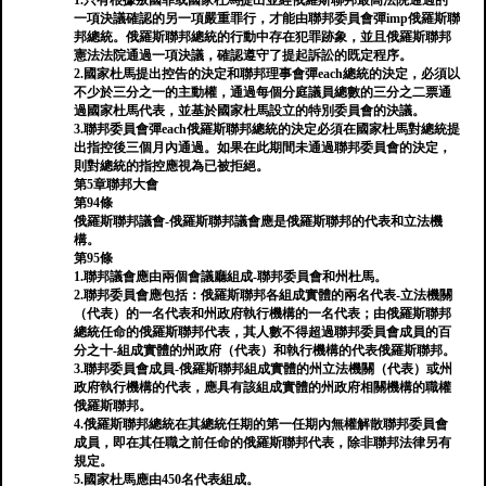
1.只有根據叛國罪或國家杜馬提出並經俄羅斯聯邦最高法院通過的
一項決議確認的另一項嚴重罪行，才能由聯邦委員會彈imp俄羅斯聯
邦總統。俄羅斯聯邦總統的行動中存在犯罪跡象，並且俄羅斯聯邦
憲法法院通過一項決議，確認遵守了提起訴訟的既定程序。
2.國家杜馬提出控告的決定和聯邦理事會彈each總統的決定，必須以
不少於三分之一的主動權，通過每個分庭議員總數的三分之二票通
過國家杜馬代表，並基於國家杜馬設立的特別委員會的決議。
3.聯邦委員會彈each俄羅斯聯邦總統的決定必須在國家杜馬對總統提
出指控後三個月內通過。如果在此期間未通過聯邦委員會的決定，
則對總統的指控應視為已被拒絕。
第5章聯邦大會
第94條
俄羅斯聯邦議會-俄羅斯聯邦議會應是俄羅斯聯邦的代表和立法機
構。
第95條
1.聯邦議會應由兩個會議廳組成-聯邦委員會和州杜馬。
2.聯邦委員會應包括：俄羅斯聯邦各組成實體的兩名代表-立法機關
（代表）的一名代表和州政府執行機構的一名代表；由俄羅斯聯邦
總統任命的俄羅斯聯邦代表，其人數不得超過聯邦委員會成員的百
分之十-組成實體的州政府（代表）和執行機構的代表俄羅斯聯邦。
3.聯邦委員會成員-俄羅斯聯邦組成實體的州立法機關（代表）或州
政府執行機構的代表，應具有該組成實體的州政府相關機構的職權
俄羅斯聯邦。
4.俄羅斯聯邦總統在其總統任期的第一任期內無權解散聯邦委員會
成員，即在其任職之前任命的俄羅斯聯邦代表，除非聯邦法律另有
規定。
5.國家杜馬應由450名代表組成。