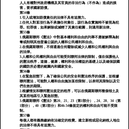
人人有權對州政府機構及其官員的非法行為（不作為）造成的損
害，要求國家賠償。
第54條
1.引入或增加賠償責任的法律不具有追溯力。
2.任何人對某項行為不承擔任何責任，該行為在實施時不被視為犯
罪。犯罪後，如果解除或減輕了其責任範圍，則適用新法律。
第55條
1.俄羅斯聯邦《憲法》中對基本權利和自由的列舉不應被解釋為剝
奪或削弱其他普遍公認的人權和公民權利和自由。
2.在俄羅斯聯邦，不得通過任何廢除或減少人權和公民權利與自由
的法律。
3.人權和公民權利與自由可能受到聯邦法律的限制，僅在保護他人
的憲法秩序，道德，健康，權利和合法權益的基礎上以及確保該國
的國防所必需的範圍內和國家安全。
第56條
1.在緊急狀態下，為了確保公民的安全和憲法秩序的保護，並根據
聯邦憲法，可能對人權和自由施加某些限制，以表明其限制以及它
們生效的期限。
2.根據情況和聯邦憲法規定的程序，可以在俄羅斯聯邦整個領土及
其某些地區引入緊急狀態。
3.俄羅斯聯邦《憲法》第20、21、23（第1部分），24、28、34（第
1部分），40（第1部分）和46-54條規定的權利和自由可能不受限
制。
第57條
每個人都有義務繳納依法確定的稅費。建立新稅或惡化納稅人地位
的法律不得具有追溯力。