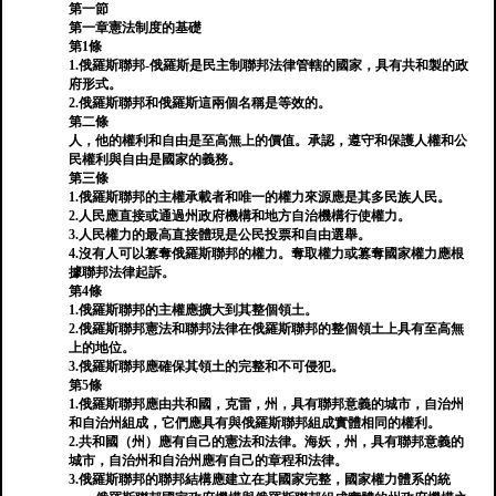
第一節
第一章憲法制度的基礎
第1條
1.俄羅斯聯邦-俄羅斯是民主制聯邦法律管轄的國家，具有共和製的政
府形式。
2.俄羅斯聯邦和俄羅斯這兩個名稱是等效的。
第二條
人，他的權利和自由是至高無上的價值。承認，遵守和保護人權和公
民權利與自由是國家的義務。
第三條
1.俄羅斯聯邦的主權承載者和唯一的權力來源應是其多民族人民。
2.人民應直接或通過州政府機構和地方自治機構行使權力。
3.人民權力的最高直接體現是公民投票和自由選舉。
4.沒有人可以篡奪俄羅斯聯邦的權力。奪取權力或篡奪國家權力應根
據聯邦法律起訴。
第4條
1.俄羅斯聯邦的主權應擴大到其整個領土。
2.俄羅斯聯邦憲法和聯邦法律在俄羅斯聯邦的整個領土上具有至高無
上的地位。
3.俄羅斯聯邦應確保其領土的完整和不可侵犯。
第5條
1.俄羅斯聯邦應由共和國，克雷，州，具有聯邦意義的城市，自治州
和自治州組成，它們應具有與俄羅斯聯邦組成實體相同的權利。
2.共和國（州）應有自己的憲法和法律。海妖，州，具有聯邦意義的
城市，自治州和自治州應有自己的章程和法律。
3.俄羅斯聯邦的聯邦結構應建立在其國家完整，國家權力體系的統