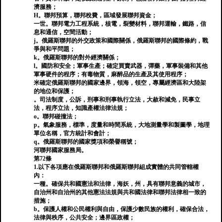
濟服務；
H。聯邦預算，聯邦稅費，區域發展聯邦資金；
一世。聯邦電力工程系統，核電，裂變材料，聯邦運輸，鐵路，信
息和通信，空間活動；
j。俄羅斯聯邦的外交政策和國際關係，俄羅斯聯邦的國際條約，戰
爭與和平問題；
k。俄羅斯聯邦的對外經濟關係；
l。國防和安全；軍事生產；確定買賣武器，彈藥，軍事裝備和其他
軍事硬件的程序；有毒物質，麻醉品的生產及其使用程序；
米確定俄羅斯聯邦的國家邊界，領海，領空，專屬經濟區和大陸架
的地位和保護；
。司法制度，公訴，刑事和刑事執行立法，大赦和減免，民事立
法，程序立法，知識產權法律法規；
o。聯邦碰撞法；
p。氣象服務，標準，度量和時間系統，大地測量學和製圖學，地理
單位名稱，官方統計和會計；
q。俄羅斯聯邦的國家獎項和榮譽稱號；
河聯邦國家服務局。
第72條
1.以下各項應在俄羅斯聯邦和俄羅斯聯邦組成實體的共同管轄權
內：
一種。確保共和國憲法和法律，海妖，州，具有聯邦意義的城市，
自治州和自治州的其他憲法法規與共和國法律和聯邦法律相一致的
措施；
b。保護人權和公民權利與自由，保護少數民族的權利，確保合法，
法律與秩序，公共安全；邊界區政權；