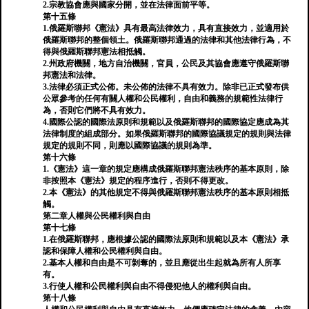
2.宗教協會應與國家分開，並在法律面前平等。
第十五條
1.俄羅斯聯邦《憲法》具有最高法律效力，具有直接效力，並適用於
俄羅斯聯邦的整個領土。俄羅斯聯邦通過的法律和其他法律行為，不
得與俄羅斯聯邦憲法相抵觸。
2.州政府機關，地方自治機關，官員，公民及其協會應遵守俄羅斯聯
邦憲法和法律。
3.法律必須正式公佈。未公佈的法律不具有效力。除非已正式發布供
公眾參考的任何有關人權和公民權利，自由和義務的規範性法律行
為，否則它們將不具有效力。
4.國際公認的國際法原則和規範以及俄羅斯聯邦的國際協定應成為其
法律制度的組成部分。如果俄羅斯聯邦的國際協議規定的規則與法律
規定的規則不同，則應以國際協議的規則為準。
第十六條
1.《憲法》這一章的規定應構成俄羅斯聯邦憲法秩序的基本原則，除
非按照本《憲法》規定的程序進行，否則不得更改。
2.本《憲法》的其他規定不得與俄羅斯聯邦憲法秩序的基本原則相抵
觸。
第二章人權與公民權利與自由
第十七條
1.在俄羅斯聯邦，應根據公認的國際法原則和規範以及本《憲法》承
認和保障人權和公民權利與自由。
2.基本人權和自由是不可剝奪的，並且應從出生起就為所有人所享
有。
3.行使人權和公民權利與自由不得侵犯他人的權利與自由。
第十八條