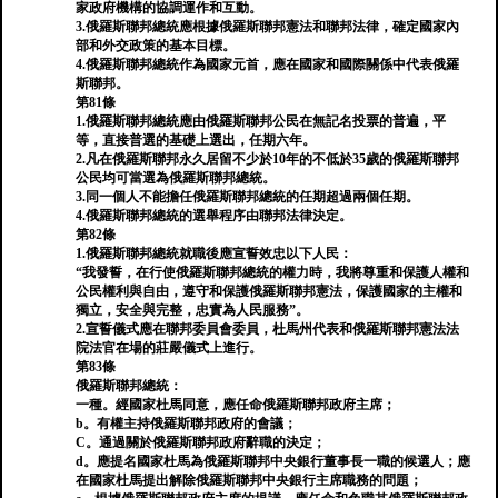
家政府機構的協調運作和互動。
3.俄羅斯聯邦總統應根據俄羅斯聯邦憲法和聯邦法律，確定國家內
部和外交政策的基本目標。
4.俄羅斯聯邦總統作為國家元首，應在國家和國際關係中代表俄羅
斯聯邦。
第81條
1.俄羅斯聯邦總統應由俄羅斯聯邦公民在無記名投票的普遍，平
等，直接普選的基礎上選出，任期六年。
2.凡在俄羅斯聯邦永久居留不少於10年的不低於35歲的俄羅斯聯邦
公民均可當選為俄羅斯聯邦總統。
3.同一個人不能擔任俄羅斯聯邦總統的任期超過兩個任期。
4.俄羅斯聯邦總統的選舉程序由聯邦法律決定。
第82條
1.俄羅斯聯邦總統就職後應宣誓效忠以下人民：
“我發誓，在行使俄羅斯聯邦總統的權力時，我將尊重和保護人權和
公民權利與自由，遵守和保護俄羅斯聯邦憲法，保護國家的主權和
獨立，安全與完整，忠實為人民服務”。
2.宣誓儀式應在聯邦委員會委員，杜馬州代表和俄羅斯聯邦憲法法
院法官在場的莊嚴儀式上進行。
第83條
俄羅斯聯邦總統：
一種。經國家杜馬同意，應任命俄羅斯聯邦政府主席；
b。有權主持俄羅斯聯邦政府的會議；
C。通過關於俄羅斯聯邦政府辭職的決定；
d。應提名國家杜馬為俄羅斯聯邦中央銀行董事長一職的候選人；應
在國家杜馬提出解除俄羅斯聯邦中央銀行主席職務的問題；