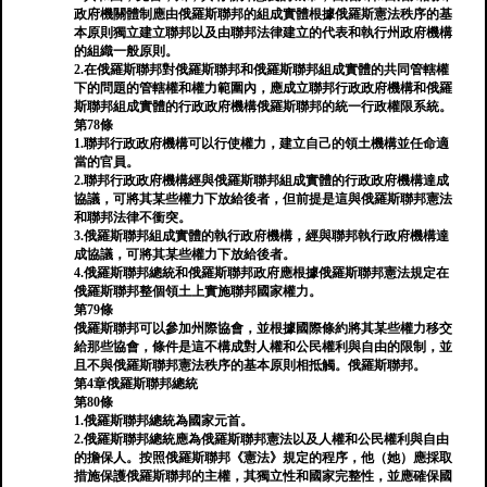
政府機關體制應由俄羅斯聯邦的組成實體根據俄羅斯憲法秩序的基
本原則獨立建立聯邦以及由聯邦法律建立的代表和執行州政府機構
的組織一般原則。
2.在俄羅斯聯邦對俄羅斯聯邦和俄羅斯聯邦組成實體的共同管轄權
下的問題的管轄權和權力範圍內，應成立聯邦行政政府機構和俄羅
斯聯邦組成實體的行政政府機構俄羅斯聯邦的統一行政權限系統。
第78條
1.聯邦行政政府機構可以行使權力，建立自己的領土機構並任命適
當的官員。
2.聯邦行政政府機構經與俄羅斯聯邦組成實體的行政政府機構達成
協議，可將其某些權力下放給後者，但前提是這與俄羅斯聯邦憲法
和聯邦法律不衝突。
3.俄羅斯聯邦組成實體的執行政府機構，經與聯邦執行政府機構達
成協議，可將其某些權力下放給後者。
4.俄羅斯聯邦總統和俄羅斯聯邦政府應根據俄羅斯聯邦憲法規定在
俄羅斯聯邦整個領土上實施聯邦國家權力。
第79條
俄羅斯聯邦可以參加州際協會，並根據國際條約將其某些權力移交
給那些協會，條件是這不構成對人權和公民權利與自由的限制，並
且不與俄羅斯聯邦憲法秩序的基本原則相抵觸。俄羅斯聯邦。
第4章俄羅斯聯邦總統
第80條
1.俄羅斯聯邦總統為國家元首。
2.俄羅斯聯邦總統應為俄羅斯聯邦憲法以及人權和公民權利與自由
的擔保人。按照俄羅斯聯邦《憲法》規定的程序，他（她）應採取
措施保護俄羅斯聯邦的主權，其獨立性和國家完整性，並應確保國