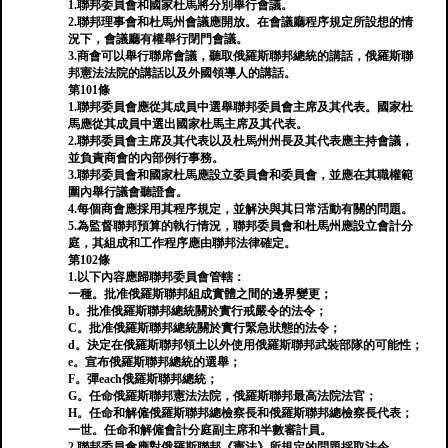
1.聯邦委員會和國家杜馬將分別舉行會議。
2.聯邦理事會和杜馬州會議應開放。在會議廳程序規定所設想的情
況下，會議廳有權舉行閉門會議。
3.商會可以舉行聯席會議，聽取俄羅斯聯邦總統的講話，俄羅斯聯
邦憲法法院的講話以及外國領導人的講話。
第101條
1.聯邦委員會應從其成員中選舉聯邦委員會主席及其代表。國家杜
馬應從其成員中選出國家杜馬主席及其代表。
2.聯邦委員會主席及其代表以及杜馬州州長及其代表應主持會議，
並負責商會的內部例行事務。
3.聯邦委員會和國家杜馬應設立委員會和委員會，並應在其職權範
圍內舉行議會聽證會。
4.每個商會應採用其程序規定，並解決與其日常活動有關的問題。
5.為監督聯邦預算的執行情況，聯邦委員會和杜馬州應設立會計分
庭，其組成和工作程序應由聯邦法律確定。
第102條
1.以下內容應歸聯邦委員會管轄：
一種。批准俄羅斯聯邦組成實體之間的邊界變更；
b。批准俄羅斯聯邦總統關於實行戒嚴令的法令；
C。批准俄羅斯聯邦總統關於實行緊急狀態的法令；
d。決定在俄羅斯聯邦領土以外使用俄羅斯聯邦武裝部隊的可能性；
e。宣布俄羅斯聯邦總統的選舉；
F。彈each俄羅斯聯邦總統；
G。任命俄羅斯聯邦憲法法院，俄羅斯聯邦最高法院法官；
H。任命和解僱俄羅斯聯邦總檢察長和俄羅斯聯邦總檢察長代表；
一世。任命和解僱會計分庭副主席和半數審計員。
2.聯邦委員會應對俄羅斯聯邦《憲法》所規定的問題採取法令。