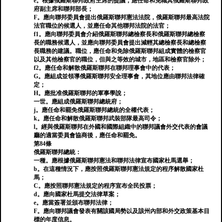
e。根據俄羅斯聯邦政府主席的提議，應任命和免職其俄羅斯聯邦政
府副主席和聯邦部長；
F。應向聯邦委員會提出俄羅斯聯邦憲法法院，俄羅斯聯邦最高法院
法官職位的候選人，並應任命其他聯邦法院的法官；
f1。應向聯邦委員會介紹俄羅斯聯邦總檢察長和俄羅斯聯邦總檢察
長的職務候選人，並應向聯邦委員會提出減輕其總檢察長和總檢察
長職務的建議。職位，應任命和免除俄羅斯聯邦組成實體的檢察官
以及其他檢察官的職位，但與之等效的城市，地區和檢察官除外；
f2。應任命和解散俄羅斯聯邦在聯邦理事會中的代表；
G。應組成並領導俄羅斯聯邦安全理事會，其地位應由聯邦法律確
定；
H。應批准俄羅斯聯邦的軍事學說；
一世。應組成俄羅斯聯邦總統府；
j。應任命和罷免俄羅斯聯邦總統的全權代表；
k。應任命和解散俄羅斯聯邦武裝部隊最高司令；
l。經與俄羅斯聯邦在外國和國際組織中的聯邦議會外交代表的會議
廳的適當委員會協商後，應任命和罷免。
第84條
俄羅斯聯邦總統：
一種。應根據俄羅斯聯邦憲法和聯邦法律宣布國家杜馬選舉；
b。在這種情況下，應按照俄羅斯聯邦憲法規定的程序解散國家杜
馬；
C。應按照聯邦憲法規定的程序宣布全民投票；
d。應向國家杜馬提交法律草案；
e。應當簽署並頒布聯邦法律；
F。應向聯邦議會發表有關該國局勢以及該州內部和外交政策基本目
標的年度信息。