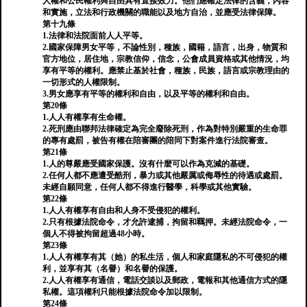
人權和公民權利與自由具有直接效力。他們應確定法律的含義，內容
和實施，立法和行政機關的職能以及地方自治，並應受法律保障。
第十九條
1.法律和法院面前人人平等。
2.國家保障男女平等，不論性別，種族，國籍，語言，出身，物質和
官方地位，居住地，宗教信仰，信念，公會成員資格或其他情況，均
享有平等的權利。應禁止基於社會，種族，民族，語言或宗教理由的
一切形式的人權限制。
3.男女應享有平等的權利和自由，以及平等的權利和自由。
第20條
1.人人有權享有生命權。
2.死刑應由聯邦法律確定為完全廢除死刑，作為對特別嚴重的生命罪
的專有處罰，被告有權在陪審團的陪同下對案件進行法院審查。
第21條
1.人的尊嚴應受國家保護。沒有什麼可以作為克減的基礎。
2.任何人都不應遭受酷刑，暴力或其他嚴厲或侮辱性的待遇或處罰。
未經自願同意，任何人都不得進行醫學，科學或其他實驗。
第22條
1.人人有權享有自由和人身不受侵犯的權利。
2.只有根據法院命令，才允許逮捕，拘留和羈押。未經法院命令，一
個人不得被拘留超過48小時。
第23條
1.人人有權享有其（她）的私生活，個人和家庭隱私的不可侵犯的權
利，並享有其（名譽）和名譽的保護。
2.人人有權享有通信，電話交談以及郵政，電報和其他通信方式的隱
私權。這項權利只能根據法院命令加以限制。
第24條