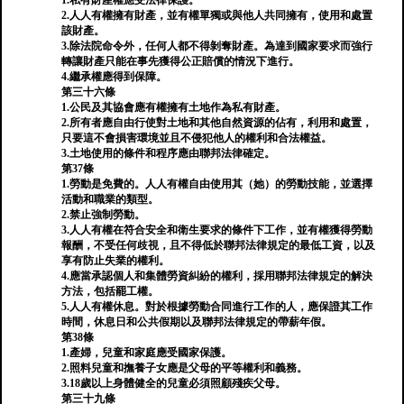
1.私有財產權應受法律保護。
2.人人有權擁有財產，並有權單獨或與他人共同擁有，使用和處置
該財產。
3.除法院命令外，任何人都不得剝奪財產。為達到國家要求而強行
轉讓財產只能在事先獲得公正賠償的情況下進行。
4.繼承權應得到保障。
第三十六條
1.公民及其協會應有權擁有土地作為私有財產。
2.所有者應自由行使對土地和其他自然資源的佔有，利用和處置，
只要這不會損害環境並且不侵犯他人的權利和合法權益。
3.土地使用的條件和程序應由聯邦法律確定。
第37條
1.勞動是免費的。人人有權自由使用其（她）的勞動技能，並選擇
活動和職業的類型。
2.禁止強制勞動。
3.人人有權在符合安全和衛生要求的條件下工作，並有權獲得勞動
報酬，不受任何歧視，且不得低於聯邦法律規定的最低工資，以及
享有防止失業的權利。
4.應當承認個人和集體勞資糾紛的權利，採用聯邦法律規定的解決
方法，包括罷工權。
5.人人有權休息。對於根據勞動合同進行工作的人，應保證其工作
時間，休息日和公共假期以及聯邦法律規定的帶薪年假。
第38條
1.產婦，兒童和家庭應受國家保護。
2.照料兒童和撫養子女應是父母的平等權利和義務。
3.18歲以上身體健全的兒童必須照顧殘疾父母。
第三十九條