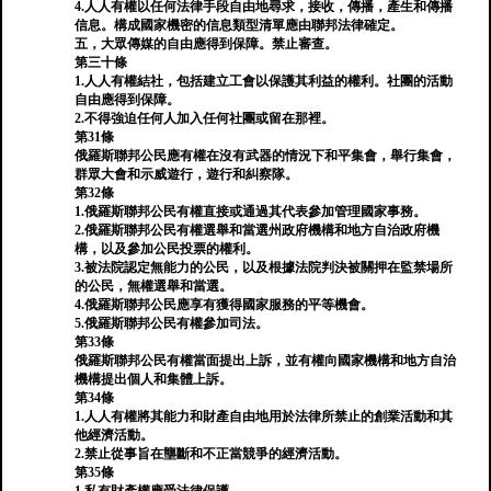
4.人人有權以任何法律手段自由地尋求，接收，傳播，產生和傳播
信息。構成國家機密的信息類型清單應由聯邦法律確定。
五，大眾傳媒的自由應得到保障。禁止審查。
第三十條
1.人人有權結社，包括建立工會以保護其利益的權利。社團的活動
自由應得到保障。
2.不得強迫任何人加入任何社團或留在那裡。
第31條
俄羅斯聯邦公民應有權在沒有武器的情況下和平集會，舉行集會，
群眾大會和示威遊行，遊行和糾察隊。
第32條
1.俄羅斯聯邦公民有權直接或通過其代表參加管理國家事務。
2.俄羅斯聯邦公民有權選舉和當選州政府機構和地方自治政府機
構，以及參加公民投票的權利。
3.被法院認定無能力的公民，以及根據法院判決被關押在監禁場所
的公民，無權選舉和當選。
4.俄羅斯聯邦公民應享有獲得國家服務的平等機會。
5.俄羅斯聯邦公民有權參加司法。
第33條
俄羅斯聯邦公民有權當面提出上訴，並有權向國家機構和地方自治
機構提出個人和集體上訴。
第34條
1.人人有權將其能力和財產自由地用於法律所禁止的創業活動和其
他經濟活動。
2.禁止從事旨在壟斷和不正當競爭的經濟活動。
第35條