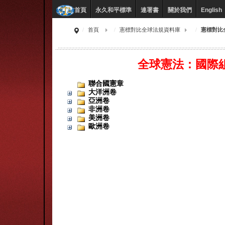
永久和平標準
連署書
關於我們
English
首頁
首頁
憲標對比全球法規資料庫
憲標對比
全球憲法：國際
聯合國憲章
大洋洲卷
亞洲卷
非洲卷
美洲卷
歐洲卷