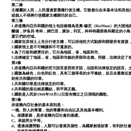
第二條
主權屬於人民，人民通過普選權行使主權。它散發出在本基本法和其他
或個人不得將行使國家主權歸功於自己。
第三條
1.赤道幾內亞共和國的領土包括被稱為里奧·穆尼（RíoMuni）的大陸
蘭德，伊洛貝·奇科，姆巴涅，康加，列瓦，科科特羅群島和鄰近的小
蓋它們的空域。
2.國家在其領土上充分行使主權，可以排他性方式勘探和開發所有資源
3.國家領土是不可轉讓和不可還原的。
4.為了行政和經濟目的，它分為地區，省，地區和市。
5.法律確定了地區，省，地區和市鎮的界限和名稱。同樣，法律決定了
第4條
1.赤道幾內亞共和國的官方語言是西班牙語，法語和法律規定的語言。
2.國旗為綠色，白色和紅色，具有三個等長的水平條紋，並且在最靠近
刻有共和國的印章。
3.共和國印章是法律規定的印章。
4.共和國的座右銘是團結，和平與正義。
5.國歌是人民於1968年10月12日宣布獨立之日演唱的國歌。
第5條
赤道幾內亞社會的基本原則是：
一種。對人的尊重，他的尊嚴和自由以及其他基本權利。
b。保護家庭，是赤道幾內亞社會的基礎。
C。承認男女平等。
d。通過保護勞動，人類可以發展其個性，為國家創造財富，有利於社