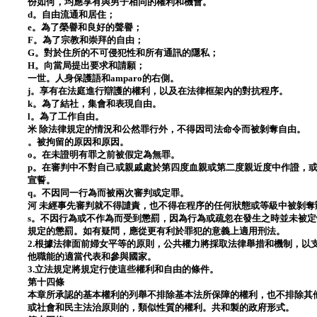
份如何，均應享有與男子相同的權利和機會。
d。自由流通和居住；
e。為了榮譽和良好的聲譽；
F。為了宗教和崇拜的自由；
G。對於住所的不可侵犯性和所有通訊的隱私；
H。向當局提出要求和請願；
一世。人身保護語和amparo的右側。
j。享有在法庭進行辯護的權利，以及在法律框架內的對抗程序。
k。為了結社，集會和表現自由。
l。為了工作自由。
米 除法律規定的情況和公然罪行外，不得因司法命令而被剝奪自由。
。被拘留的原因和原因。
o。在未證明有罪之前被假定為無罪。
p。在審判中不對自己或親戚處於第四度血親或第二度親近度中作證，
宣誓。
q。不因同一行為而被兩次審判或定罪。
河 未經事先審判就不得譴責，也不得在程序的任何狀態或等級中被剝奪
s。不因行為或不作為而受到懲罰，因為行為或疏忽在發生之時並未被
規定的懲罰。如有疑問，應從更有利於罪犯的意義上適用刑法。
2.根據法律面前婦女平等的原則，公共權力將採取法律舉措和機制，以
他職能的適當代表和參與國家。
3.立法規定將規定行使這些權利和自由的條件。
第十四條
本章所承認的基本權利的列舉不排除基本法所保障的權利，也不排除其
或社會和民主法治原則的，類似性質的權利。共和製的政府形式。