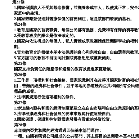
第23條
1.國家保護該人不受其觀念影響，並撫養未成年人，以使其正常，安
家庭中的生活。
2.國家鼓勵並促進對醫療保健的首要關注，這是該部門發展的基石。
第24條
1.教育是國家的首要職責。每個公民都有義務，免費和有保障的初等教
2.受教育程度的酬金是依法確定的。
3.國家向依法構成的每個人，私人實體或宗教團體保證開辦學校的權
劃。
4.官方教育允許根據本基本法保護的良心和宗教自由，自由選舉宗教形
5.官方認可的教育不能面向計劃或傳播思想或黨派傾向。
第25條
國家支持負責任的陪產假和適當的教育以促進家庭發展。
第26條
1.工作是一項權利和社會義務。國家認識到其在改善其國家財富的福
困，苦難的經濟和社會條件，並平等地向赤道幾內亞共和國所有公民
需品的威脅。
2.法律將規定行使這項權利的條件。
第27條
1.赤道幾內亞共和國的經濟制度是建立在自由市場和自由企業原則的基
2.法律根據經濟和社會發展的要求來規範行使這些自由。
3.國家保護，保證和控制對國家發展有貢獻的外資投資。
第28條
赤道幾內亞共和國的經濟通過四個基本部門運作：
一種。由國有獨資公司組成的公共部門，其主要目的是開發本基本法