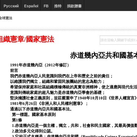
Русский
Español
FB
推特
捐款贈書
全球憲法
組織憲章/國家憲法
赤道幾內亞共和國基
1991年赤道幾內亞（2012年修訂）
前言
我們赤道幾內亞人民意識到我們在上帝和歷史之前的責任；
以維護我們獨立，組織和鞏固民族團結的意志為動力；
希望保持家庭和社區組織積極傳統的真實非洲精神，使之適應與現代生
意識到傳統家庭的超凡魅力是赤道幾內亞學會的基礎；
堅決擁護社會正義原則，並莊嚴重申了1948年10月10日《世界人權宣
1981年6月26日《非洲人和人民權利憲章》；
通過以下赤道幾內亞共和國基本法。
第一標題。國家基本原則
第1條
1.赤道幾內亞是一個主權，獨立，共和，社會和民主國家，其最高價值
2.政治多元化得到公認。
3.它的正式名稱是：赤道幾內亞共和國（Repúblicade Guinea Ecuatori