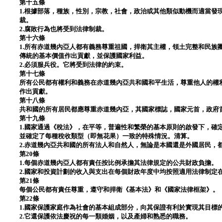
第十五條
1.根據部落，種族，性別，宗教，社會，政治或其他類似動機而適當發
裁。
2.腐敗行為也將受到法律制裁。
第十六條
1.所有赤道幾內亞人都有義務尊重祖國，捍衛其主權，領土完整和民族
傳統的基本價值作出貢獻，並保護國家利益。
2.必須服兵役。它將受到法律的約束。
第十七條
所有公民都有權利和義務在赤道幾內亞共和國和平生活，尊重他人的權
作出貢獻。
第十八條
共和國的所有居民都應尊重赤道幾內亞，其國家標誌，國家元首，政府
第十九條
1.國家通過《稅法》，在平等，普遍性和繁榮的基本原則的啟發下，確
並確定了每種稅收類型（即無花果）一致的特殊情況。清算。
2.赤道幾內亞共和國的所有法人和自然人，無論是本國還是外國居民，
第20條
1.每個赤道幾內亞人都有責任按比例承擔其法律規定的公共財政負擔。
2.國家和投資計劃的收入與支出在每個財政年度中均按照適用法律制定
第21條
每個公民都有責任尊重，遵守和捍衛《基本法》和《國家法律框架》。
第22條
1.國家保護家庭作為社會的基本組成部分，向其保證有利於實現其目標
2.它還保護依法慶祝的每一類婚姻，以及產婦和熟悉的職務。