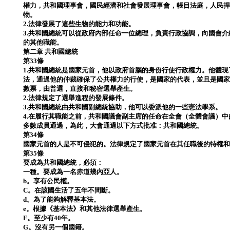
權力，共和國理事會，國民經濟和社會發展理事會，帳目法庭，人民
物。
2.法律發展了這些生物的能力和功能。
3.共和國總統可以從政府內部任命一位總理，負責行政協調，向國會
的其他職能。
第二章 共和國總統
第33條
1.共和國總統是國家元首，他以政府首腦的身份行使行政權力。他體
法，通過他的仲裁確保了公共權力的行使，是國家的代表，並且是國
數票，由普選，直接和秘密選舉產生。
2.法律規定了選舉進程的發展條件。
3.共和國總統由共和國副總統協助，他可以委派他的一些憲法學系。
4.在履行其職能之前，共和國議會副主席的任命在全會（全體會議）
多數成員通過，為此，大會通過以下方式批准：共和國總統。
第34條
國家元首的人是不可侵犯的。法律規定了國家元首在其任職後的特權
第35條
要成為共和國總統，必須：
一種。要成為一名赤道幾內亞人。
b。享有公民權。
C。在該國生活了五年不間斷。
d。為了能夠解釋基本法。
e。根據《基本法》和其他法律選舉產生。
F。至少有40年。
G。沒有另一個國籍。