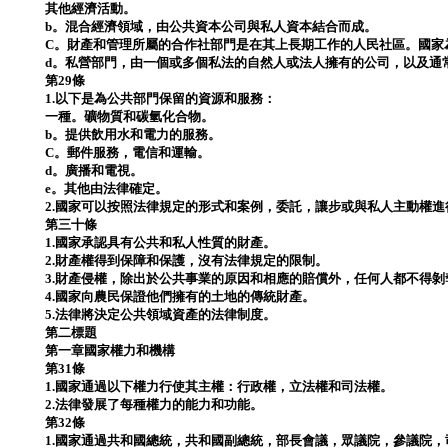
其他經濟活動。
b。混合經濟領域，由公共資本公司與私人資本結合而成。
C。財產和管理所屬的合作社部門是在其上長期工作的人民社區。國家
d。私營部門，由一個或多個私法的自然人或法人擁有的公司，以及通
第29條
1.以下是為公共部門保留的資源和服務：
一種。礦物質和碳氫化合物。
b。提供飲用水和電力的服務。
C。郵件服務，電信和運輸。
d。廣播和電視。
e。其他由法律確定。
2.國家可以按照法律規定的形式和案例，委託，讓步或與私人主動權
第三十條
1.國家承認具有公共和私人性質的財產。
2.財產權得到保障和保護，沒有法律規定的限制。
3.財產侵權，除出於公共事業的原因和相應的賠償外，任何人都不得
4.國家向農民保證他們擁有的土地的傳統財產。
5.法律將決定公共領域資產的法律制度。
第二標題
第一章國家權力和機構
第31條
1.國家通過以下權力行使其主權：行政權，立法權和司法權。
2.法律發展了每種權力的能力和功能。
第32條
1.國家通過共和國總統，共和國副總統，部長會議，眾議院，參議院