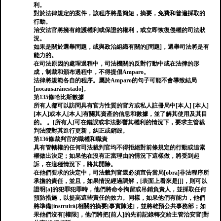
利。
對於法律規定的案件，該程序將是簡短，摘要，免費和普遍採取的
行動。
治安法官將擁有維護權利或保證的權利，或立即恢復侵權的司法狀
況。
如果是關於選舉問題，或與政治組織有關的[問題]，選舉司法將是有
能力的。
在司法原因的處理過程中，司法機關的反對行動中或在法律的形
成，制裁和頒布過程中，不得提倡Amparo。
法律將規範各自的程序。屬於Amparo的句子可能不會導致結局
[nocausaránestado]。
第135條哈比斯數據
所有人都可以訪問具有官方性質的官方或私人註冊局中[本人] [本人]
[本人]或本人[本人]有關其資產的信息和數據，並了解其使用及其目
的。 。[所有人]可在錯誤或非法影響其權利的情況下，要求主管裁
判法院對其進行更新，糾正或銷毀。
第136條裁判官的職權和職責
具有管轄權的任何司法裁判官均不得拒絕對前條規定的行動或追索
權做出決定；如果他在沒有正當理由的情況下這樣做，將受到起
訴，在這種情況下，將其開除。
在他們要求的決定中，司法裁判官還必須宣告當局[obra]非法程序所
承擔的責任，並且，如果情況經過調解，[表面上看來是[]]，則可以
證明[a]的犯罪犯罪時，他們將命令拘留或吊銷負責人，並採取任何
預防措施，以提高這些責任的效力。同樣，如果他們有能力，他們
將準備[instruirá]相關的摘要[事實陳述]，並將乾預公共事務部；如
果他們沒有[權限]，他們將把[前人]的先前記錄轉交給主管治安官[對