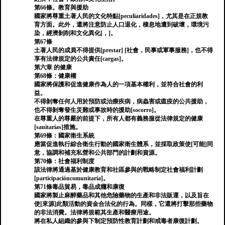
第66條。教育與援助
國家將尊重土著人民的文化特點[peculiaridades]，尤其是在正規教
育方面。此外，還將注意防止人口退化，棲息地遭到破壞，環境污
染，經濟剝削和文化異化[，]。
第67條
土著人民的成員不得提供[prestar] [社會，民事或軍事服務]，也不得
享有法律規定的公共責任[cargas]。
第六章 的健康
第68條：健康權
國家將保護和促進健康作為人的一項基本權利，並符合社會的利
益。
不得剝奪任何人用於預防或治療疾病，病蟲害或瘟疫的公共援助，
也不得剝奪發生災難或事故時的援助[socorro]。
在尊重人的尊嚴的前提下，所有人都有義務服從法律規定的健康
[sanitarias]措施。
第69條：國家衛生系統
應當促進執行綜合衛生行動的國家衛生體系，並採取政策使[可能]同
意，協調和補充私營和公共部門的計劃和資源。
第70條：社會福利制度
該法律將通過基於健康教育和社區參與的戰略制定社會福利計劃
[participacióncomunitaria]。
第71條毒品貿易，毒品成癮和康復
國家將製止麻醉藥品和其他危險藥物的生產和非法販運，以及旨在
使[來源]此類活動的資金合法化的行為。同樣，它還將打擊那些藥物
的非法消費。法律將規範其生產和醫療用途。
將在私人組織的參與下制定預防性教育計劃和戒毒者康復計劃。