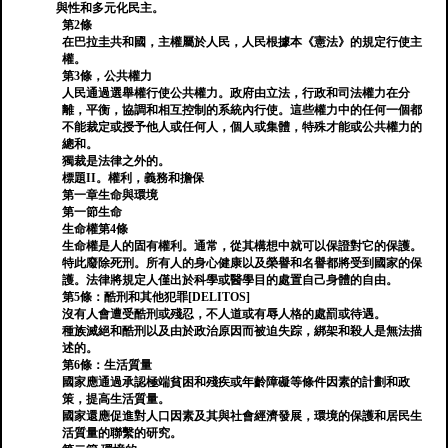
與性和多元化民主。
第2條
在巴拉圭共和國，主權屬於人民，人民根據本《憲法》的規定行使主
權。
第3條，公共權力
人民通過選舉權行使公共權力。政府由立法，行政和司法權力在分
離，平衡，協調和相互控制的系統內行使。這些權力中的任何一個都
不能裁定或授予他人或任何人，個人或集體，特殊才能或公共權力的
總和。
獨裁是法律之外的。
標題II。權利，義務和擔保
第一章生命與環境
第一節生命
生命權第4條
生命權是人的固有權利。通常，從其構想中就可以保證對它的保護。
特此廢除死刑。所有人的身心健康以及榮譽和名譽都將受到國家的保
護。法律將規定人僅出於科學或醫學目的處置自己身體的自由。
第5條：酷刑和其他犯罪[DELITOS]
沒有人會遭受酷刑或殘忍，不人道或有辱人格的處罰或待遇。
種族滅絕和酷刑以及由於政治原因而被迫失踪，綁架和殺人是無法描
述的。
第6條：生活質量
國家應通過承認極端貧困和殘疾或年齡障礙等條件因素的計劃和政
策，提高生活質量。
國家還應促進對人口因素及其與社會經濟發展，環境的保護和居民生
活質量的聯繫的研究。