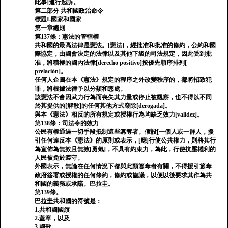
此事]進行起訴。
第二部分 共和國政治命令
標題I.國家和國家
第一章總則
第137條：憲法的管轄權
共和國的最高法律是憲法。[憲法]，經批准和批准的條約，公約和國
際協定，由國會決定的法律以及其他下級的司法規定，因此受到批
准，將積極的國內法律[derecho positivo]按優先順序排列[
prelación]。
任何人企圖在本《憲法》規定的程序之外改變秩序的，都將招致犯
罪，將根據法律予以分類和懲處。
該憲法不會因武力行為而喪失其力量或停止被觀察，也不得以不同
於其提供的[解散]的任何其他方式廢除[derogada]。
與本《憲法》相反的所有規定或授權行為均缺乏效力[validez]。
第138條：司法令的效力
公民有權通過一切手段抵制這些篡奪者。假設[一個人或一群人，援
引任何違反本《憲法》的原則或表示，[應]行使公共權力，則將其行
為宣佈為無效且無效[勇氣]，不具有約束力，為此，行使抗壓權利的
人民被免於遵守。
外國表示，無論在任何情況下都與此類篡奪者有關，不得援引篡奪
政府簽署或授權的任何條約，條約或協議，以便以後要求其作為共
和國的義務或承諾。巴拉圭。
第139條。
巴拉圭共和國的符號是：
1.共和國國旗
2.蓋章，以及
3.國歌。