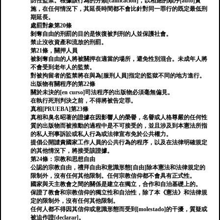
防性監禁。根據該行為的分類[calificación]，以相應的順序[auto]實
施，在任何情況下，其延長時間都不會比針對同一罪行的既定最低刑
期延長。
處罰對象第20條
剝奪自由的刑罰的目的是恢復被判刑的人並保護社會。
禁止沒收資產和流放的刑罰。
第21條，關押人員
被剝奪自由的人將被關押在適當的場所，避免性別混合。未成年人將
不會受到老年人的監禁。
對被拘留者的監禁將在與為[服刑人員]指定的監獄不同的地方進行。
出版物有關程序的第22條
關於未決的[en curso]司法程序的出版物必須毫無偏見。
在執行死刑判決之前，不得將被告定罪。
真相[PRUEBA]第23條
真相和臭名昭著的證據在因影響人的榮譽，名譽或人格尊嚴的任何性
質的出版物而被推動的過程中是不可接受的，並且涉及到本憲法所指
的私人刑事訴訟或私人行為或法律宣布免於公共權力。
提倡公開譴責國家工作人員的公共行為的程序，以及在法律明確規定
的其他情況下，將接受該證據。
第24條：宗教和思想自由
公認的宗教自由，禮拜自由和意識形態[自由]除本憲法和法律規定的
限制外，沒有任何其他限制。任何宗教信仰都不會具有正式性。
國家與天主教會之間的關係是建立在獨立，合作和自治基礎上的。
保證了教會和宗教信仰的獨立性和自治性，除了本《憲法》和法律規
定的限制外，沒有任何其他限制。
任何人都不得因其信仰或意識形態而受到[molestado]的干擾，質疑或
被迫作證[declarar]。