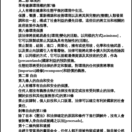
第二節 環境的
享有健康環境權的第7條
人人有權在健康和生態平衡的環境中生活。
保護，養護，重新構築和改善環境以及將其與完整的[整體]人類發展
調和在一起，構成了社會利益的優先目標。這些目的將立法和相關的
政府政策作為指導。
第八條環境保護
該法律將規範易產生[環境]變化的活動。以同樣的方式[asimismo]，
它可以限製或禁止其認為具有危險性的[活動]。
禁止製造，組裝，進口，商業化，擁有或使用核，化學和生物武器，
以及禁止向該國引入有毒廢物。法律可能將此禁令擴大到其他危險因
素；以同樣的方式，它可以規範遺傳資源及其技術的交易，作為
[precautelando]國家利益的預防措施。
生態犯罪將受到法律的界定和製裁。對環境的任何損害將導致
[importará]維修[recomponer]和賠償的義務。
第二章 自由
第九條人的自由和安全
人人有權享有自由和安全的保護。
任何人都沒有義務去執行法律沒有規定或沒有受到禁止的法律。
關於奴役和其他[服務形式]的第10條
禁止奴隸制，個人奴役和人口販運。法律可以確立有利於國家的社會
責任。
剝奪自由的第11條
除了在本《憲法》和法律確定的原因和條件下進行調解外，沒有人會
被剝奪人身自由或被繩之以法[procesado]。
第十二條拘留和逮捕
未經主管當局的書面命令，任何人都不得被拘留或逮捕，除非被公然