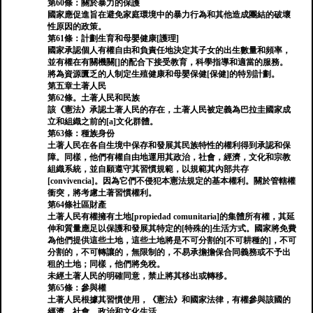
第60條：關於暴力的保護
國家應促進旨在避免家庭環境中的暴力行為和其他造成團結的破壞
性原因的政策。
第61條：計劃生育和母嬰健康[護理]
國家承認個人有權自由和負責任地決定其子女的出生數量和頻率，
並有權在有關機關[]的配合下接受教育，科學指導和適當的服務。
將為資源匱乏的人制定生殖健康和母嬰保健[保健]的特別計劃。
第五章土著人民
第62條。土著人民和民族
該《憲法》承認土著人民的存在，土著人民被定義為巴拉圭國家成
立和組織之前的[a]文化群體。
第63條：種族身份
土著人民在各自生境中保存和發展其民族特性的權利得到承認和保
障。同樣，他們有權自由地運用其政治，社會，經濟，文化和宗教
組織系統，並自願遵守其習慣規範，以規範其內部共存
[convivencia]。因為它們不侵犯本憲法規定的基本權利。關於管轄權
衝突，將考慮土著習慣權利。
第64條社區財產
土著人民有權擁有土地[propiedad comunitaria]的集體所有權，其延
伸和質量應足以保護和發展其特定的[特殊的]生活方式。國家將免費
為他們提供這些土地，這些土地將是不可分割的[不可耕種的]，不可
分割的，不可轉讓的，無限制的，不易承擔擔保合同義務或不予出
租的土地；同樣，他們將免稅。
未經土著人民的明確同意，禁止將其移出或轉移。
第65條：參與權
土著人民根據其習慣使用，《憲法》和國家法律，有權參與該國的
經濟，社會，政治和文化生活。