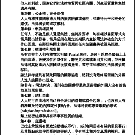
他人的利益，因為它們的法律性質與社區有關，與生活質量和集體
遺產有關。
第39條：公正權，充分賠償
人人有權獲得國家應反對的損害賠償或偏見，並獲得公平和充分的
賠償。法律將規範這項權利。
第40條：申訴權當局
任何人，不論是個人還是集體，無特殊要求，均有權以書面形式向
當局提出請願書，當局必須在規定的期限內並按照法律確定的方式
作出回應。在那段時間未獲得回應的任何請願書將被視為拒絕。
第41條：循環權和居留權
所有巴拉圭人都有權在其祖國[Patria]居住。居民可以在全國領土上
自由流通，改變其住所或住所，離開共和國或返回共和國，並根據
法律將其財產納入該國或從該國撤出。遵守這些權利的法律將規範
移民。
該法律考慮到有關此問題的國際協定，將對沒有最終居留權的外國
人進入該國作出規定。
除非有[a]司法判決，否則在該國獲得最終居留權的外國人沒有義務
放棄該居留權。
第42條：結社自由
人人均可自由地將自己與合法目的聯繫或聯合起來；；也沒有人有
義務屬於特定的[確定性]聯合會。法律將規範專業學院的形式
[colegiaciónprofesional]。
禁止秘密組織和具有準軍事性質的組織。
第43條，庇護權
巴拉圭承認所有因政治動機或罪行[，]或與[同居者有關的常見罪行]
及其觀點或信仰而受到迫害的人，享有領土和外交庇護的權利。當