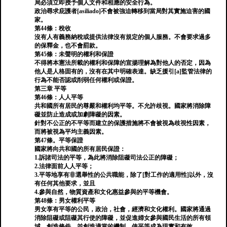
局必須立即授予個人文件和相應的安全行為。
政治尋求庇護者[asiliado]不會被強迫轉移到當局對其實施迫害的國
家。
第44條：稅收
沒有人有義務納稅或提供法律沒有規定的個人服務。不會要求過多
的保釋金，也不會罰款。
第45條：未聲明的權利和保證
不得將本憲法所載的權利和保障的宣揚理解為對他人的否定，因為
他人是人格固有的，沒有在其中明確表達。缺乏援引[a]監管法律的
行為不能否認或削弱任何權利或保證。
第三章 平等
第46條：人人平等
共和國所有居民的尊嚴和權利均平等。不允許歧視。國家將消除障
礙並防止造成或加劇障礙的因素。
針對不公正的不平等而建立的保護措施將不會被視為歧視性因素，
而將被視為平均主義因素。
第47條。平等保證
國家將向共和國的所有居民保證：
1.訴諸司法的平等，為此將消除阻礙司法公正的障礙；
2.法律面前人人平等；
3.平等地享有非選舉性的公共職能，除了[對工作的適用性]以外，沒
有任何其他要求，並且
4.參與自然，物質資產和文化惠益參與的平等機會。
第48條：男女權利平等
男女享有平等的公民，政治，社會，經濟和文化權利。國家將通過
消除阻礙或阻礙其行使的障礙，並促進婦女參與國民生活的所有領
域，創造條件，並創造適當的機制，使平等成為現實和有效。