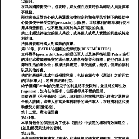
12個月。
在武裝國際衝突中，必要時，婦女僅在必要時作為輔助人員提供軍
事服務。
那些宣布反對良心的人將通過法律指定的和在平民管轄下的援助中
心提供使平民受益的[prestarán] [a]服務。這項權利的規章和行使不
應具有懲罰性，也不應施加高於為兵役而設的負擔。
禁止未經法律確定的個人兵役，或為個人或私人實體的利益或特定
利益[l]。
法律將規範外國人對國防的貢獻。
第130條。[PATRIA]祖國的光輝頌歌[BENEMÉRITOS]
查科戰爭[guerra del Chaco]的退伍軍人以及為捍衛祖國[Patria]進行
的其他武裝國際衝突的退伍軍人將享有榮譽和特權；使他們過上有
節制生活的退休金；根據法律規定，享受無償，無償，健康的福利
以及其他好處。
他們的寡婦和未成年或殘障兒童，包括在頒布本《憲法》之前死亡
的[退伍軍人]，將獲得經濟利益。
給予祖國[Patria]的光榮兒子的利益將不受限制，並且將立即生效
[vigencia]，沒有任何要求，但要獲得其不變的證明。
自從簽署《和平條約》以來，玻利維亞的前戰俘就已經決定選擇完
全融入該國，這些人相當於查科戰爭的退伍軍人，在經濟利益和援
助優勢方面[潑尼松]。
第十二章。憲法保證書
第131條。
本章所包含的保證是為了使本《憲法》中規定的權利有效而建立，
[並且]將受到法律的管制。
第132條。
最高法院有權根據本《憲法》和法律規定的方式和範圍，宣布司法