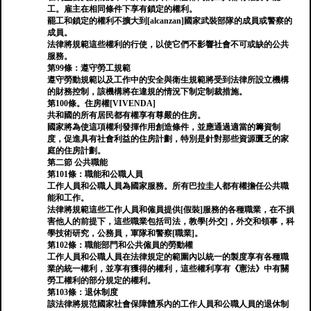
工。雇主在相同條件下享有鎖定的權利。
罷工和鎖定的權利不擴大到[alcanzan]國家武裝部隊的成員或警察的
成員。
法律將規範這些權利的行使，以使它們不影響社會不可或缺的公共
服務。
第99條：遵守勞工規範
遵守勞動規範以及工作中的安全與衛生規範將受到法律所設立機構
的財務控制，該機構將在違規的情況下制定制裁措施。
第100條。住房權[VIVENDA]
共和國的所有居民都有權享有尊嚴的住房。
國家將為使這項權利發揮作用創造條件，並應通過適當的籌資制
度，促進具有社會利益的住房計劃，特別是針對那些資源匱乏的家
庭的住房計劃。
第二節 公共職能
第101條：職能和公職人員
工作人員和公職人員為國家服務。所有巴拉圭人都有權擔任公共職
能和工作。
法律將規範這些工作人員和僱員提供[假裝]服務的各種職業，在不損
害他人的前提下，這些職業包括司法，教學[外交]，外交和領事，科
學技術研究，公務員，軍隊和警察[職業]。
第102條：職能部門和公共僱員的勞動權
工作人員和公職人員在法律規定的範圍內以統一的製度享有各種職
業的統一權利，並享有獲得的權利，這些權利享有《憲法》中有關
勞工權利的部分規定的權利。
第103條：退休制度
該法律將規范國家社會保障體系內的工作人員和公職人員的退休制