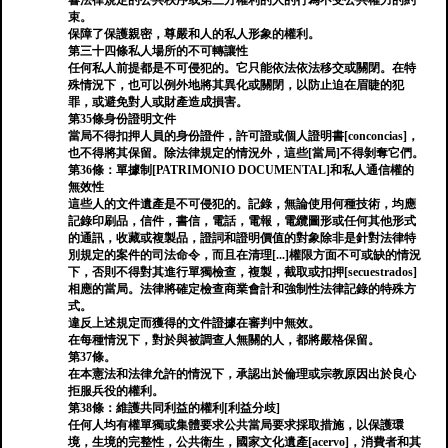
響法律規定的公共秩序或第三方權利的人的行為不受公共權力的約
束。
保障了保護親密，尊嚴和人的私人形象的權利。
第三十四條私人場所的不可轉讓性
任何私人前提都是不可侵犯的。它只能依法依法移交或關閉。在特
殊情況下，也可以例外地將其異化或關閉，以防止迫在眉睫的犯
罪，或避免對人或財產造成損害。
第35條身份證明文件
當局不得扣押人員的身份證件，許可證或個人證明書[conconcias]，
也不得將其保留。除法律規定的情況外，這些[當局]不得剝奪它們。
第36條：單據制[PATRIMONIO DOCUMENTAL]和私人通信權的
無效性
這些人的文件遺產是不可侵犯的。記錄，無論使用何種技術，均應
記錄印刷品，信件，書信，電話，電報，電纜圖形或任何其他形式
的通訊，收藏或複製品，證詞和證明價值的對象除非是針對法律特
別規定的案件的司法命令，而且在清理[...]權限方面不可或缺的情況
下，否則不得對其進行單獨檢查，複製，截取或扣押[secuestrados]
相應的當局。法律將確定檢查商業會計和強制性法律記錄的特殊方
式。
違反上述規定而獲得的文件證據在審判中無效。
在每種情況下，對於與被調查人無關的人，都將嚴格保留。
第37條。
在本憲法和法律允許的情況下，承認出於倫理或宗教原因出於良心
拒服兵役的權利。
第38條：維護共同利益的權利[利益分歧]
任何人均有權單獨或集體要求公共當局要求採取措施，以保護環
境，生境的完整性，公共衛生，國家文化遺產[acervo]，消費者和其