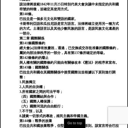
該法律將規範1842年11月25日特別代表大會決議中未指定的共和國
符號的特徵，並確定其使用方式。
第140條。
巴拉圭是一個多元文化和雙語的國家。
卡斯蒂利亞語和瓜拉尼語是官方語言。法律將確立使用另一種方​​式
的方式。土著語言以及其他少數民族的語言，是該民族文化遺產的
一部分。
第二章 國際關係
第141條國際條約
經大會[a]法律有效慶祝，通過，已交換或交存批准書的國際條約，
屬於內部法律秩序的一部分，具有第137條所確定的等級。
第142條條約的廢止
與人權有關的國際條約只能由有關修改本《憲法》的程序來宣布。
第143條：國際關係
巴拉圭共和國在其國際關係中接受國際法並根據以下原則進行調
整：
1.民族獨立
2.人民的自決權；
3.所有國家之間的司法平等；
（四）國際團結與合作；
（五）國際人權保護；
（六）國際河流的自由航行；
7.不干預，以及
8.譴責一切形式的專政，殖民主義和帝國主義。
第144條：戰爭的放棄
Go to top
巴拉圭共和國放棄戰爭，但堅持合法防禦的原則。該宣言符合巴拉