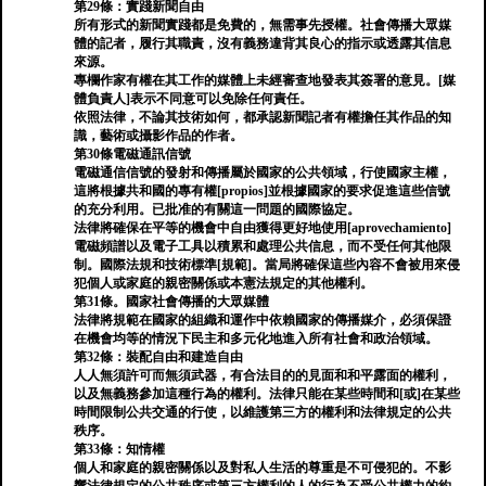
第29條：實踐新聞自由
所有形式的新聞實踐都是免費的，無需事先授權。社會傳播大眾媒
體的記者，履行其職責，沒有義務違背其良心的指示或透露其信息
來源。
專欄作家有權在其工作的媒體上未經審查地發表其簽署的意見。[媒
體負責人]表示不同意可以免除任何責任。
依照法律，不論其技術如何，都承認新聞記者有權擔任其作品的知
識，藝術或攝影作品的作者。
第30條電磁通訊信號
電磁通信信號的發射和傳播屬於國家的公共領域，行使國家主權，
這將根據共和國的專有權[propios]並根據國家的要求促進這些信號
的充分利用。已批准的有關這一問題的國際協定。
法律將確保在平等的機會中自由獲得更好地使用[aprovechamiento]
電磁頻譜以及電子工具以積累和處理公共信息，而不受任何其他限
制。國際法規和技術標準[規範]。當局將確保這些內容不會被用來侵
犯個人或家庭的親密關係或本憲法規定的其他權利。
第31條。國家社會傳播的大眾媒體
法律將規範在國家的組織和運作中依賴國家的傳播媒介，必須保證
在機會均等的情況下民主和多元化地進入所有社會和政治領域。
第32條：裝配自由和建造自由
人人無須許可而無須武器，有合法目的的見面和和平露面的權利，
以及無義務參加這種行為的權利。法律只能在某些時間和[或]在某些
時間限制公共交通的行使，以維護第三方的權利和法律規定的公共
秩序。
第33條：知情權
個人和家庭的親密關係以及對私人生活的尊重是不可侵犯的。不影