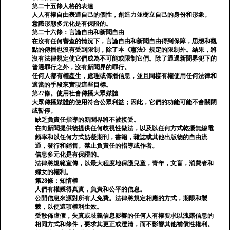
第二十五條人格的表達
人人有權自由表達自己的個性，創造力並樹立自己的身份和形象。
意識形態多元化是有保證的。
第二十六條：言論自由和新聞自由
在沒有任何審查的情況下，言論自由和新聞自由得到保障，思想和觀
點的傳播也沒有受到限制，除了本《憲法》規定的限制外。結果，將
沒有法律規定使它們成為不可能或限制它們。除了通過新聞界犯下的
普通罪行之外，沒有新聞界的罪行。
任何人都有權產生，處理或傳播信息，並且同樣有權使用任何法律和
適當的手段來實現這些目標。
第27條。使用社會傳播大眾媒體
大眾傳播媒體的使用符合公眾利益；因此，它們的功能可能不會關閉
或暫停。
缺乏負責任指導的新聞界將不被接受。
在向新聞提供物提供任何歧視性做法，以及以任何方式乾擾無線電
頻率和以任何方式妨礙期刊，書籍，雜誌或其他出版物的自由流
通，發行和銷售。禁止負責任的指導或作者。
信息多元化是有保證的。
法律將規範宣傳，以最大程度地保護兒童，青年，文盲，消費者和
婦女的權利。
第28條：知情權
人們有權獲得真實，負責和公平的信息。
公開信息來源對所有人免費。法律將規定相應的方式，期限和製
裁，以使這項權利生效。
受散佈虛假，失真或歧義信息影響的任何人有權要求以洩露信息的
相同方式和條件，要求其更正或澄清，而不影響其他補償性權利。