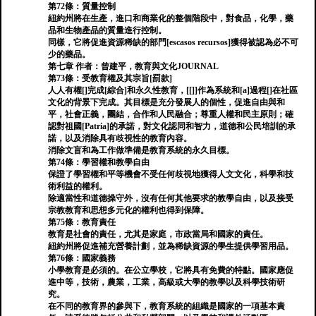
第72條：質量控制
紐約州將在生產，進口和商業化的整個階段中，對食品，化學，藥
品和生物產品的質量進行控制。
同樣，它將促進資源稀缺的部門[escasos recursos]獲得被認為必不可
少的藥品。
第七章 作者：曾建平，教育與文化JOURNAL
第73條：受教育權及其宗旨[罰款]
人人有權[]完成[綜合]和永久性教育，[[]]作為系統和[a]過程[]在社區
文化的背景下完成。其目標是充分發展人的個性，促進自由與和
平，社會正義，團結，合作和人民融合；尊重人權和民主原則；確
認對祖國[Patria]的承諾，對文化認同和智力，道德和公民培訓的承
諾，以及消除具有歧視性的教育內容。
消除文盲和為工作做準備是教育系統的永久目標。
第74條：學習權和教學自由
保證了學習權和平等機會不受任何歧視地獲得人文文化，科學和技
術利益的權利。
除適當性和道德操守外，沒有任何其他要求的教學自由，以及接受
宗教教育和思想多元化的權利也得到保障。
第75條：教育責任
教育是社會的責任，尤其是家庭，市政當局和國家的責任。
紐約州將促進補充營養計劃，並為稀缺資源的學生提供學習用品。
第76條：國家義務
小學教育是必須的。在公立學校，它將具有免費的特點。國家應促
進中等，技術，農業，工業，高級或大學的教學以及科學技術研
究。
在不同的教育界的參與下，教育系統的組織是國家的一項基本責