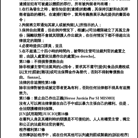
逮捕並犯有可被處以體罰的罪行。所有被拘留者均有權：
1.在行為發生之時，被告知促使[逮捕]的動機，其保持沉默和由其捍
衛者協助的權利。在逮捕行動中，當局有義務展示為此提供的書面命
令；
2.拘留將立即通知其家人或被拘留[人]所指示的人；
3.保持自由溝通，但在例外情況下，根據[a]司法權限確立了其孤立身
份；隔離狀態不會就其辯護人作出裁決，在任何情況下都不得超出法
律規定的期限；
4.必要時提供口譯員，並且
5.在不超過二十四小時的時間內，被帶到主管司法裁判官的處置之
前，由該人處置依法應作出的處置[en derecho]。
第13條：不得損害債務自由
除非根據主管司法當局的[a]指令，要求其不遵守[提供]食品供應稅或
以[支付]罰款[雜項]或司法保釋金作為替代，否則不得剝奪債務自
由。 fianzas]。
法律的非追溯性第14條
除非法律對被告或被定罪者更為有利，否則任何法律都不得具有追溯
效力。
第15條：禁止自己作出正義[Hersse Justicia Por SI MISMO]
沒有人可以將法律掌握在自己手中或以暴力主張自己的權利。但是，
合法辯護權得到保障。
[EN]試用期間[JUICIO]第16條
在審判人身及其權利時的辯護是不可侵犯的。人人有權受主管，獨立
和公正的法庭和法官的審判。
程序權利第17條
在刑事訴訟程序中，或在任何其他可以判處刑罰或製裁的[訴訟程序]