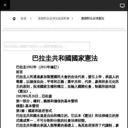
首頁
憲標對比全球法規資料庫
憲標對比全球憲法
巴拉圭共和國國家憲法
巴拉圭1992年（2011年修訂）
前言
巴拉圭人民通過參加製憲國民大會的合法代表，援引上帝，承認人的
尊嚴，以確保自由，平等和正義；重申共和，代表，參與和多元化民
主的原則，批准國家主權和獨立，並融入國際社會，制裁和頒布該
《憲法》。
1992年6月20日，亞松森
第一部分，權利，義務和擔保的基本聲明
標題I.基本聲明
第1條：國家和政府形式
巴拉圭共和國永遠是自由和獨立的。它以本《憲法》和法律確立的形
式構成單一，不可分割和分散的社會法律狀態。
巴拉圭共和國在承認人類尊嚴的基礎上，為其政府採用了代議制，參