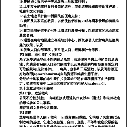
10.農民婦女與男子平等地參與土地改革計劃；
11.土地改革的主體參與各自的進程，並促進農民組織捍衛其經濟，
社會和文化利益；
12.在土地改革計劃中對國民的優惠支持；
13.農民及其家庭的教育，以便使他們有能力成為國家發展的積極推
動者；
14.建立區域研究中心和對土壤進行農學分類，以在適當的地區建立
農業名稱。
15.通過在農村地區建立專業培訓中心，採取激發人們對農業任務興
趣的政策，以及
16.促進人口內部遷移，要注意人口，經濟和社會原因。
第116條。非生產性拉脫維亞
為了逐步消除非生產性的緯足魚類，該法律將考慮土地的自然適應
性，與農業有關的人口部門的需求以及為農業的均衡發展而製定的
可取的規範[先決條件]。 ，農業，森林和工業活動，以及可持續更
好地利用[aprovechamiento]自然資源和維護生態平衡。
分配給土地改革的非生產性拉脫基維亞將在每種情況下由法律確
定，並將在改革中以及由其確定的時間內記入[seabonará]。
第十章政治權利和義務
第117條。政治權利
公民不分性別[性]，有權直接或通過其代表以本《憲法》和法律確定
的形式參加公共事務。
應促進婦女參與公共職能。
第118條
選舉權是選舉人的[a]權利，[a]職責和[a]職能。它構成了民主和代議
制政權的基礎。它建立在普遍，自由，直接，平等和秘密投票的基