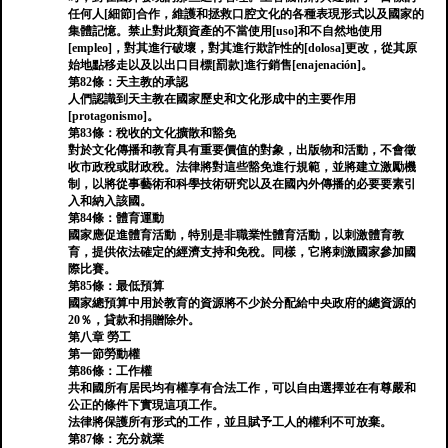
任何人[細節]合作，維護和拯救口腔文化的各種表現形式以及國家的
集體記憶。禁止對此類資產的不當使用[uso]和不自然地使用
[empleo]，對其進行破壞，對其進行欺詐性的[dolosa]更改，從其原
始地點移走以及以出口目標[罰款]進行銷售[enajenación]。
第82條：天主教的承認
人們認識到天主教在國家歷史和文化形成中的主要作用
[protagonismo]。
第83條：稅收的文化擴散和豁免
對於文化傳播和教育具有重要價值的對象，出版物和活動，不會徵
收市政稅或財政稅。法律將對這些豁免進行規範，並將建立激勵機
制，以將從事藝術和科學技術研究以及在國內外傳播的必要要素引
入和納入該國。
第84條：體育運動
國家應促進體育活動，特別是非職業性體育活動，以刺激體育教
育，提供依法確定的經濟支持和免稅。同樣，它將刺激國家參加國
際比賽。
第85條：最低預算
國家總預算中用於教育的資源將不少於分配給中央政府的總資源的
20％，貸款和捐贈除外。
第八章 勞工
第一節勞動權
第86條：工作權
共和國所有居民均有權享有合法工作，可以自由選擇並在有尊嚴和
公正的條件下實現這項工作。
法律將保護所有形式的工作，並且賦予工人的權利不可放棄。
第87條：充分就業