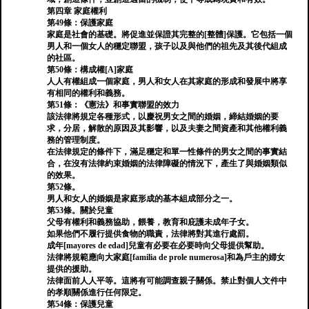
第四章 家庭權利
第49條：保護家庭
家庭是社會的基礎。將促進並保證其完整的[整體]保護。它包括一個
男人和一個女人的穩定聯盟，孩子以及與他們的祖先及其後代組成
的社區。
第50條：構成權[A]家庭
人人有權組成一個家庭，男人和女人在其家庭的形成和發展中將享
有相同的權利和義務。
第51條：《憲法》和事實聯盟的效力
該法律將規定各種形式，以慶祝男女之間的婚姻，締結婚姻的要
求，分居，解散的原因及其影響，以及夫妻之間資產和其他權利義
務的管理制度。
在法律規定的條件下，滿足穩定和單一性條件的男女之間的事實結
合，在沒有法律約束婚姻的法律障礙的情況下，產生了與婚姻類似
的效果。
第52條。
男人和女人的婚姻是家庭形成的基本組成部分之一。
第53條。關於兒童
父母有權利和義務協助，餵養，教育和庇護未成年子女。
如果他們不履行提供食物的職責，法律將對其進行處罰。
成年[mayores de edad]兒童有必要在必要時向父母提供幫助。
法律將規範應向大家庭[familia de prole numerosa]和為戶主的婦女
提供的援助。
法律面前人人平等。這將有可能調查親子關係。禁止對個人文件中
的孝順關係進行任何限定。
第54條：保護兒童