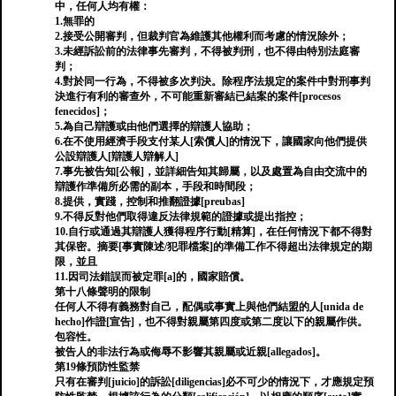
中，任何人均有權：
1.無罪的
2.接受公開審判，但裁判官為維護其他權利而考慮的情況除外；
3.未經訴訟前的法律事先審判，不得被判刑，也不得由特別法庭審
判；
4.對於同一行為，不得被多次判決。除程序法規定的案件中對刑事判
決進行有利的審查外，不可能重新審結已結案的案件[procesos
fenecidos]；
5.為自己辯護或由他們選擇的辯護人協助；
6.在不使用經濟手段支付某人[索償人]的情況下，讓國家向他們提供
公設辯護人[辯護人辯解人]
7.事先被告知[公報]，並詳細告知其歸屬，以及處置為自由交流中的
辯護作準備所必需的副本，手段和時間段；
8.提供，實踐，控制和推翻證據[preubas]
9.不得反對他們取得違反法律規範的證據或提出指控；
10.自行或通過其辯護人獲得程序行動[精算]，在任何情況下都不得對
其保密。摘要[事實陳述/犯罪檔案]的準備工作不得超出法律規定的期
限，並且
11.因司法錯誤而被定罪[a]的，國家賠償。
第十八條聲明的限制
任何人不得有義務對自己，配偶或事實上與他們結盟的人[unida de
hecho]作證[宣告]，也不得對親屬第四度或第二度以下的親屬作供。
包容性。
被告人的非法行為或侮辱不影響其親屬或近親[allegados]。
第19條預防性監禁
只有在審判[juicio]的訴訟[diligencias]必不可少的情況下，才應規定預