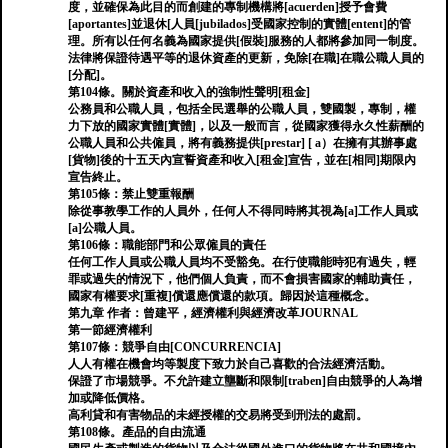
度，並確保為此目的而創建的專制機構將[acuerden]授予會費
[aportantes]並退休[人員[jubilados]受國家控制的實體[entent]的管
理。所有以任何名義為國家提供[假裝]服務的人都將參加同一制度。
法律將保證待遇平等的退休資產的更新，免除[在職]在職公職人員的
[分配]。
第104條。關於資產和收入的強制性聲明[租金]
公務員和公職人員，包括全民選舉的公職人員，雙國製，專制，權
力下放的國家實體[實體]，以及一般而言，從國家獲得永久性薪酬的
公職人員和公共僱員，將有義務提供[prestar] [ a）在擁有其辦事處
[貨物]後的十五天內宣誓資產和收入[租金]宣告，並在[相同]期限內
宣告終止。
第105條：禁止雙重報酬
除從事教學工作的人員外，任何人不得同時將其視為[a]工作人員或
[a]公職人員。
第106條：職能部門和公眾僱員的責任
任何工作人員或公職人員均不受豁免。在行使職能時犯有過失，輕
罪或過失的情況下，他們個人負責，而不會損害國家的輔助責任，
國家有權要求[重複]償還應償還的款項。歸因於這種概念。
第九章 作者：曾建平，經濟權利與經濟改革JOURNAL
第一節經濟權利
第107條：競爭自由[CONCURRENCIA]
人人有權在機會均​​等製度下致力於自己喜歡的合法經濟活動。
保證了市場競爭。不允許建立壟斷和限制[traben]自由競爭的人為增
加或降低價格。
高利貸和有害物品的未經授權的交易將受到刑法的處罰。
第108條。產品的自由流通