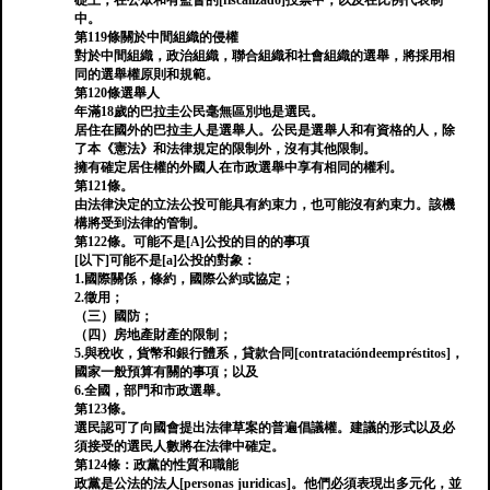
礎上；在公眾和有監督的[fiscalizado]投票中，以及在比例代表制
中。
第119條關於中間組織的侵權
對於中間組織，政治組織，聯合組織和社會組織的選舉，將採用相
同的選舉權原則和規範。
第120條選舉人
年滿18歲的巴拉圭公民毫無區別地是選民。
居住在國外的巴拉圭人是選舉人。公民是選舉人和有資格的人，除
了本《憲法》和法律規定的限制外，沒有其他限制。
擁有確定居住權的外國人在市政選舉中享有相同的權利。
第121條。
由法律決定的立法公投可能具有約束力，也可能沒有約束力。該機
構將受到法律的管制。
第122條。可能不是[A]公投的目的的事項
[以下]可能不是[a]公投的對象：
1.國際關係，條約，國際公約或協定；
2.徵用；
（三）國防；
（四）房地產財產的限制；
5.與稅收，貨幣和銀行體系，貸款合同[contratacióndeempréstitos]，
國家一般預算有關的事項；以及
6.全國，部門和市政選舉。
第123條。
選民認可了向國會提出法律草案的普遍倡議權。建議的形式以及必
須接受的選民人數將在法律中確定。
第124條：政黨的性質和職能
政黨是公法的法人[personas juridicas]。他們必須表現出多元化，並