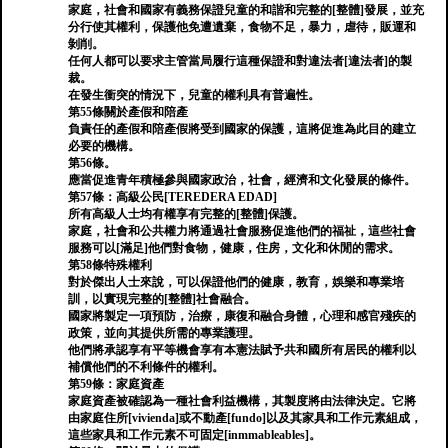
家庭，社會和國家有義務保證兒童的和諧和完整的[整體]發展，並充
分行使其權利，保護他免遭遺棄，食物不足，暴力，虐待，販運和
剝削。
任何人都可以要求主管當局履行這種保證和對違法者[違法者]的製
裁。
在發生衝突的情況下，兒童的權利具有普遍性。
第55條關於產假和陪產
負責任的產假和陪產假將受到國家的保護，這將促進為此目的建立
必要的機構。
第56條。
應當促進青年積極參與國家政治，社會，經濟和文化發展的條件。
第57條：高級公民[TEREDERA EDAD]
所有高級人士均有權享有完整的[整體]保護。
家庭，社會和公共權力將通過社會服務促進他們的福祉，這些社會
服務可以[滿足]他們對食物，健康，住房，文化和休閒的需求。
第58條特殊權利
對於傑出人士來說，可以保證他們的健康，教育，娛樂和專業培
訓，以實現完整的[整體]社會融合。
國家將製定一項預防，治療，康復和融合身體，心理和感官殘疾的
政策，並向其提供所需的專業護理。
他們將承認享有平等機會享有本憲法賦予共和國所有居民的權利以
補償他們的不利條件的權利。
第59條：家庭資產
家庭資產被確認為一種社會利益機構，其製度將由法律決定。它將
由家庭住所[vivienda]或不動產[fundo]以及其家具和工作元素組成，
這些家具和工作元素不可固定[inmmableables]。