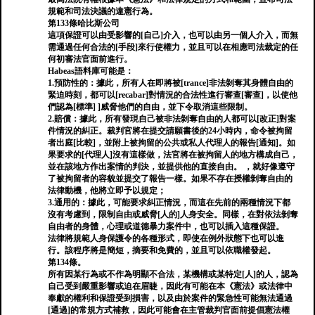
規範和司法決議的違憲行為。
第133條哈比斯公司
這項保證可以由受影響的[自己]介入，也可以由另一個人介入，而無
需通過任何合法的[手段]來行使權力，並且可以在相應司法裁定的任
何初審法官面前進行。
Habeas語料庫可能是：
1.預防性的：據此，所有人在即將被[trance]非法剝奪其身體自由的
緊迫時刻，都可以[recabar]對情況的合法性進行審查[審查]，以使他
們認為[標準] ]威脅他們的自由，並下令取消這些限制。
2.賠償：據此，所有發現自己被非法剝奪自由的人都可以[改正]對案
件情況的糾正。裁判官將在提交請願書後的24小時內，命令被拘留
者出庭[比較]，並附上被拘留的公共或私人代理人的報告[通知]。如
果要求的[代理人]沒有這樣做，法官將在被拘留人的地方構成自己，
並在該地方作出案情的判決，並提供他的直接自由。 ，就好像遵守
了被拘留者的容貌並提交了報告一樣。如果不存在授權剝奪自由的
法律動機，他將立即予以規定；
3.通用的：據此，可能要求糾正情況，而這在先前的兩種情況下都
沒有考慮到，限制自由或威脅[人的]人身安全。同樣，在對依法剝奪
自由者的身體，心理或道德暴力案件中，也可以插入這種保證。
法律將規範人身保護令的各種形式，即使在例外狀態下也可以進
行。該程序將是簡短，摘要和免費的，並且可以依職權發起。
第134條。
所有因某行為或不作為明顯不合法，某機構或某特定[人]的人，認為
自己受到嚴重影響或迫在眉睫，因此有可能在本《憲法》或法律中
奉獻的權利和保證受到損害，以及由於案件的緊急性可能無法通過
[通過]的常規方式補救，因此可能會在主管裁判官面前提倡憲法權