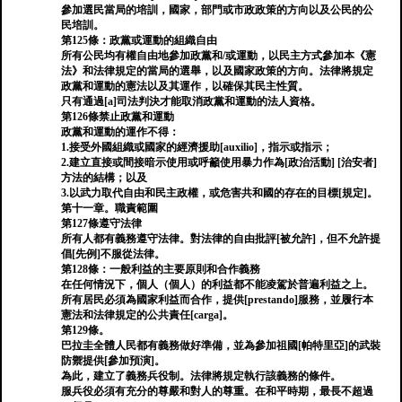
參加選民當局的培訓，國家，部門或市政政策的方向以及公民的公
民培訓。
第125條：政黨或運動的組織自由
所有公民均有權自由地參加政黨和/或運動，以民主方式參加本《憲
法》和法律規定的當局的選舉，以及國家政策的方向。法律將規定
政黨和運動的憲法以及其運作，以確保其民主性質。
只有通過[a]司法判決才能取消政黨和運動的法人資格。
第126條禁止政黨和運動
政黨和運動的運作不得：
1.接受外國組織或國家的經濟援助[auxilio]，指示或指示；
2.建立直接或間接暗示使用或呼籲使用暴力作為[政治活動] [治安者]
方法的結構；以及
3.以武力取代自由和民主政權，或危害共和國的存在的目標[規定]。
第十一章。職責範圍
第127條遵守法律
所有人都有義務遵守法律。對法律的自由批評[被允許]，但不允許提
倡[先例]不服從法律。
第128條：一般利益的主要原則和合作義務
在任何情況下，個人（個人）的利益都不能凌駕於普遍利益之上。
所有居民必須為國家利益而合作，提供[prestando]服務，並履行本
憲法和法律規定的公共責任[carga]。
第129條。
巴拉圭全體人民都有義務做好準備，並為參加祖國[帕特里亞]的武裝
防禦提供[參加預演]。
為此，建立了義務兵役制。法律將規定執行該義務的條件。
服兵役必須有充分的尊嚴和對人的尊重。在和平時期，最長不超過