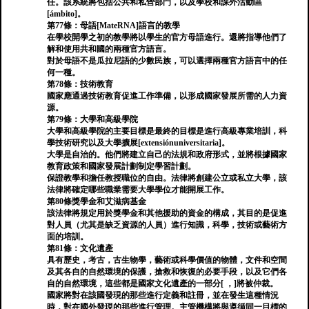
任。該系統將包括公共和私營部門，以及學校和課外活動區
[ámbito]。
第77條：母語[MateRNA]語言的教學
在學校開學之初的教學將以學生的官方母語進行。還將指導他們了
解和使用共和國的兩種官方語言。
對於母語不是瓜拉尼語的少數民族，可以選擇兩種官方語言中的任
何一種。
第78條：技術教育
國家應通過技術教育促進工作準備，以形成國家發展所需的人力資
源。
第79條：大學和高級學院
大學和高級學院的主要目標是最終的目標是進行高級專業培訓，科
學技術研究以及大學擴展[extensiónuniversitaria]。
大學是自治的。他們將建立自己的法規和政府形式，並將根據國家
教育政策和國家發展計劃制定學習計劃。
保證教學和擔任教授職位的自由。法律將創建公立或私立大學，該
法律將確定哪些職業需要大學學位才能開展工作。
第80條獎學金和艾滋病基金
該法律將規定用於獎學金和其他援助的資金的構成，其目的是促進
對人員（尤其是缺乏資源的人員）進行知識，科學，技術或藝術方
面的培訓。
第81條：文化遺產
具有歷史，考古，古生物學，藝術或科學價值的物體，文件和空間
及其各自的自然環境的保護，搶救和恢復的必要手段，以及它們各
自的自然環境，這些都是國家文化遺產的一部分[ ，]將被仲裁。
國家將對在該國發現的那些進行定義和註冊，並在發生這種情況
時，對在國外發現的那些進行管理。主管機構將與遵循同一目標的