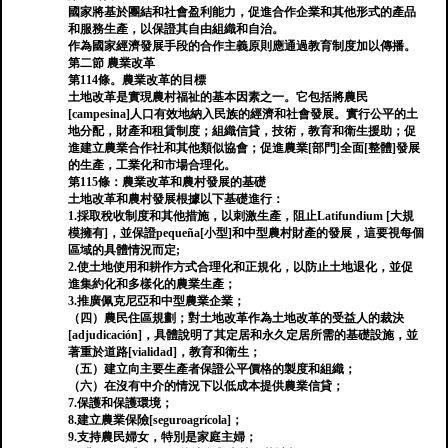
國家將基於團結和社會盈利能力，促進合作企業和其他形式的產品
和服務生產，以保證其自由組織和自治。
作為國家經濟發展手段的合作主義原則應通過教育制度加以傳播。
第二節 農業改革
第114條。農業改革的目標
土地改革是實現農村福祉的基本因素之一。它包括將農民
[campesina]人口有效地納入民族的經濟和社會發展。實行公平的土
地分配，財產和租賃制度；組織信貸，技術，教育和衛生援助；促
進建立農業合作社和其他類似協會；促進農業[部門]全面[整體]發展
的生產，工業化和市場合理化。
第115條：農業改革和農村發展的基礎
土地改革和農村發展根據以下基礎進行：
1.採取稅收制度和其他措施，以刺激生產，阻止Latifundium [大規
模擁有]，並保證pequeña[小型]和中型農村財產的發展，這要視每個
區域的具體情況而定;
2.使土地使用和耕作方式合理化和正規化，以防止土地退化，並促
進集約化和多樣化的農業生產；
3.推廣佩克尼亞和中型農業企業；
（四）農民住區規劃；對土地改革作為土地改革的受益人的裁決
[adjudicación]，具體說明了其定居和永久定居所需的基礎設施，並
著重於道路[vialidad]，教育和衛生；
（五）建立向主要生產者保證公平價格的製度和組織；
（六）在沒有中介的情況下以低成本提供農業信貸；
7.保護和保護環境；
8.建立農業保險[seguroagrícola]；
9.支持農民婦女，特別是家庭主婦；