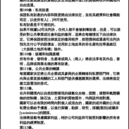
國民生產或製造的貨物以及合法從國外進口的貨物將在共和國境內
自由流通。
第109條：私有財產
保證私有財產的內容和限度將由法律決定，並依其經濟和社會職能
而定，以使所有人[，]均可使用。
私有財產是不可侵犯的。
如果不根據[a]司法判決，任何人都不會被剝奪財產，但是，可以接
受針對公共事業或社會利益的徵用，這將在每種情況下由法律決
定。它將保證按照法律規定的徵用程序，按照慣例或通過司法判決
預先支付公平的賠償金，但用於土地改革的非生產性拉蒂基維亞
（大規模土地所有權）除外。
第110條：版權和知識產權
所有作者，發明者，生產者或商人（商人）將依法享有其作品，發
明，品牌或商業名稱的專有財產。
第111條。公共企業的轉讓
每當國家決定將公共企業或其參與的企業轉移到私營部門時，它將
向與企業直接相關的工人和部門提供優惠購買的選擇。法律將規定
建立該選項的形式。
第112條。
在共和國境內以自然狀態發現的碳氫化合物，固態，液態和氣態礦
物的控制權，除石油，土質和鈣質物質外，均與該州相對應。
國家可以在有限的時間內對個人或混合的，國家的或外國的公共或
私營企業給予優惠，以進行探礦，勘探，研究，採礦[類別]或礦床
[yacimientos]的開採。
法律將規範考慮國家利益，特許公司利益和可能受到影響的所有者
利益的經濟制度。
第113條。