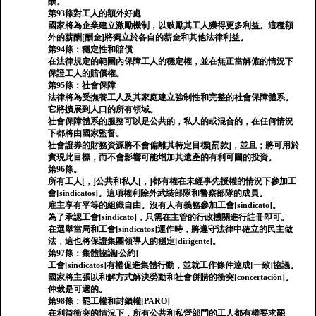
酬。
第93條對工人的額外好處
國家將為企業建立激勵機制，以鼓勵其工人獲得更多利益。這種額
外的薪酬[酬金]將獨立於各自的薪金和其他法律利益。
第94條：穩定性和賠償
在法律規定的範圍內保障工人的穩定權，並在無正當解僱的情況下
保證工人的賠償權。
第95條：社會保障
法律將為受撫養工人及其家庭建立強制性和完整的社會保障體系。
它將擴展到人口的所有領域。
社會保障體系的服務可以是公共的，私人的或混合的，在任何情況
下都將由國家監督。
社會證券的財務資源將不會偏離其特定目標[罰款]，並且；將可用於
實現此目標，而不會影響可能增加其遺產的有利可圖的投資。
第96條。
所有工人[，]公共和私人[，]都有權在未經事先授權的情況下參加工
會[sindicatos]。這項權利除外武裝部隊和警察部隊的成員。
雇主享有平等的組織自由。沒有人有義務參加工會[sindicato]。
為了承認工會[sindicato]，只需在主管的行政機關進行註冊即可。
在選舉當局和工會[sindicatos]運作時，將遵守法律中確立的民主做
法，這也將保證集團領導人的穩定[dirigente]。
第97條：集體協議[公約]
工會[sindicatos]有權促進集體行動，並就工作條件達成[一致]協議。
國家將主張以和解方式解決勞動和社會併購的衝突[concertación]。
仲裁是可選的。
第98條：罷工權和封鎖權[PARO]
在利益衝突的情況下，所有公共和私營部門的工人都有權要求罷