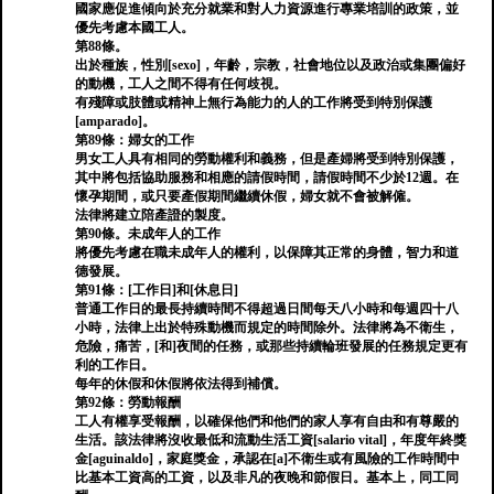
國家應促進傾向於充分就業和對人力資源進行專業培訓的政策，並
優先考慮本國工人。
第88條。
出於種族，性別[sexo]，年齡，宗教，社會地位以及政治或集團偏好
的動機，工人之間不得有任何歧視。
有殘障或肢體或精神上無行為能力的人的工作將受到特別保護
[amparado]。
第89條：婦女的工作
男女工人具有相同的勞動權利和義務，但是產婦將受到特別保護，
其中將包括協助服務和相應的請假時間，請假時間不少於12週。在
懷孕期間，或只要產假期間繼續休假，婦女就不會被解僱。
法律將建立陪產證的製度。
第90條。未成年人的工作
將優先考慮在職未成年人的權利，以保障其正常的身體，智力和道
德發展。
第91條：[工作日]和[休息日]
普通工作日的最長持續時間不得超過日間每天八小時和每週四十八
小時，法律上出於特殊動機而規定的時間除外。法律將為不衛生，
危險，痛苦，[和]夜間的任務，或那些持續輪班發展的任務規定更有
利的工作日。
每年的休假和休假將依法得到補償。
第92條：勞動報酬
工人有權享受報酬，以確保他們和他們的家人享有自由和有尊嚴的
生活。該法律將沒收最低和流動生活工資[salario vital]，年度年終獎
金[aguinaldo]，家庭獎金，承認在[a]不衛生或有風險的工作時間中
比基本工資高的工資，以及非凡的夜晚和節假日。基本上，同工同