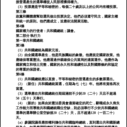
接普選產生的選舉權從人民那裡獲得權力。
（3）投票應是平等和秘密的，每個二十歲及以上的公民均有權投票。
第三條
政黨和團體應幫助選民做出投票決定。他們必須遵守民主，國家主權
和統一的原則。他們應成立，並應依法開展活動。
第4條
國家權力的行使者：共和國總統；議會。
第二部分 執行力
第一章共和國總統
第5條
（1）共和國總統為國家元首。
（2）由全國選舉產生，他是民族團結的象徵。他應規定國家政策。他
應確保尊重憲法。他應通過仲裁確保公共當局的適當運作。他應作為
國家獨立和領土完整，國家的永久性和連續性以及對國際條約和協定
的尊重的保證者。
第6條
（1）共和國總統應以直接，平等和秘密的普選產生的多數票選出。
（2）（新任）共和國總統當選，任期為七（七）年。他將有資格再次
當選。
（3）選舉應在共和國總統任期屆滿前不少於20（二十）天且不超過
50（五十）天舉行。
（4）（新的）如果由於憲法委員會適當確定的死亡，辭職或永久喪失
工作能力而導致共和國總統職位空缺，則必須舉行不少於共和國總統
選舉的選舉辦公室空缺後20（二十）天，且不超過120（一百二十）
天。
（a）參議院議長應按權利擔任共和國臨時總統，直到選出共和國新總