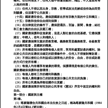
權利。在任何情況下，任何人都不得遭受酷刑，殘忍，不人道或有辱
人格的待遇；
（13）任何人不得以其出身，宗教，哲學或政治見解或信仰為由而受
到騷擾，但須遵守公共政策；
（十四）國家應世俗化。應保證國家在所有宗教方面的中立和獨立；
（十五）宗教和信仰自由得到保障；
（16）在法律規定的條件下，應保證通訊，言論，新聞，集會，結社
和工會主義的自由以及罷工權；
（17）國家應保護和促進家庭，這是人類社會的自然基礎。它應保護
婦女，年輕人，老年人和殘疾人；
（18）國家應保障兒童的受教育權。義務教育是義務教育。各級教育
的組織和監督，是國家的職責。
（19）所有權是指法律保障每個人使用，享用和處置財產的權利。除
出於公共目的並應依法確定的賠償條件外，任何人不得被剝奪財產；
（20）不得以侵犯公共利益或以損害他人的安全，自由，存在或財產
的方式行使所有權；
（21）每個人均有權享有健康的環境。保護環境是每個公民的責任。
國家應確保保護和改善環境；
（22）每個人都有工作的權利和義務；
（23）每個人應根據自己的財政資源分擔公共支出的負擔；
（24）所有公民應為捍衛祖國作出貢獻；
（25）國家應保障所有性別的公民享有《憲法》序言中規定的權利和
自由。
第一部分：國家與主權
第1條。
（1）喀麥隆聯合共和國自本法生效之日起，稱為喀麥隆共和國（1984
年2月4日第84-1號法律）。