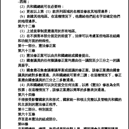
–西南；
（2）共和國總統可在必要時：
（a）更改以上第（1）款所列區域的名稱並修改其地理邊界；
（b）創建其他地區。在這種情況下，他應給他們起名字並確定他們
的地理邊界。
第六十二條
（1）上述規章制度應適用於所有地區。
（2）在不損害本部分規定的前提下，法律可以考慮某些地區在組織
和功能方面的特殊性。
第十一部分。憲法修正案
第六十三條
（1）憲法修正案可以由共和國總統或國會提出。
（2）國會議員的任何擬議修正案均應由任一議院至少三分之一的議
員簽字。
（3）國會應召集會議審議草案或提議的修正案。該修正案應由國會
議員的絕對多數通過。共和國總統可要求二讀；在這種情況下，修正
案應由國會議員的三分之二多數通過。
（4）共和國總統可以決定提交任何法案，以將《憲法》修改為全民
投票；在這種情況下，該修正案應以簡單的多數表決通過。
第六十四條
不得接受影響國家共和形式，國家統一和領土完整以及管轄共和國的
民主原則的憲法修正程序。
第十二部分。特別規定
第六十五條
序言是本憲法的組成部分。
第66條