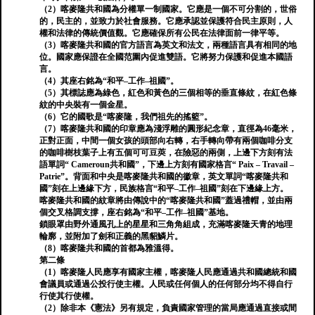
（2）喀麥隆共和國為分權單一制國家。它應是一個不可分割的，世俗
的，民主的，並致力於社會服務。它應承認並保護符合民主原則，人
權和法律的傳統價值觀。它應確保所有公民在法律面前一律平等。
（3）喀麥隆共和國的官方語言為英文和法文，兩種語言具有相同的地
位。國家應保證在全國范圍內促進雙語。它將努力保護和促進本國語
言。
（4）其座右銘為“和平–工作–祖國”。
（5）其標誌應為綠色，紅色和黃色的三個相等的垂直條紋，在紅色條
紋的中央裝有一個金星。
（6）它的國歌是“喀麥隆，我們祖先的搖籃”。
（7）喀麥隆共和國的印章應為淺浮雕的圓形紀念章，直徑為46毫米，
正對正面，中間一個女孩的頭部向右轉，右手轉向帶有兩個咖啡分支
的咖啡樹枝葉子上有五個可可豆莢，在險惡的兩側，上邊下方刻有法
語單詞“ Cameroun共和國”，下邊上方刻有國家格言“ Paix – Travail –
Patrie”。背面和中央是喀麥隆共和國的徽章，英文單詞“喀麥隆共和
國”刻在上邊緣下方，民族格言“和平–工作–祖國”刻在下邊緣上方。
喀麥隆共和國的紋章將由傳說中的“喀麥隆共和國”蓋過禮帽，並由兩
個交叉格調支撐，座右銘為“和平–工作–祖國”基地。
鎖眼罩由野外通風孔上的星星和三角角組成，充滿喀麥隆天青的地理
輪廓，並附加了劍和正義的黑貂鱗片。
（8）喀麥隆共和國的首都為雅溫得。
第二條
（1）喀麥隆人民應享有國家主權，喀麥隆人民應通過共和國總統和國
會議員或通過公投行使主權。人民或任何個人的任何部分均不得自行
行使其行使權。
（2）除非本《憲法》另有規定，負責國家管理的當局應通過直接或間