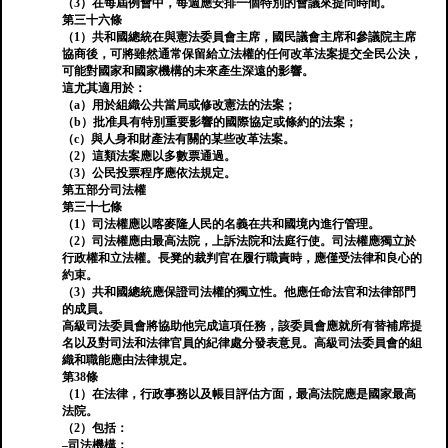
（3）在每屆例會中，每週應安排一個特別的會議來提問時間。
第三十六條
（1）共和國總統在與憲法委員會主席，國民議會主席和參議院主席
協商後，可將雖然通常保留給立法權的任何改革法案提交全民公決，
可能對國家和國家機構的未來產生深遠的影響。
這尤其適用於：
（a）用於組織公共當局或修改憲法的法案；
（b）批准具有特別重要影響的國際協定或條約的法案；
（c）與人身和財產法有關的某些改革法案。
（2）這類法案應以多數票通過。
（3）公民投票程序應依法規定。
第五部分司法權
第三十七條
（1）司法權應以喀麥隆人民的名義在共和國境內進行管理。
（2）司法權應由最高法院，上訴法院和法庭行使。司法權應獨立於
行政權和立法權。長凳的裁判官在履行職責時，應僅受法律和良心的
約束。
（3）共和國總統應保證司法權的獨立性。他應任命法官和法律部門
的成員。
高級司法委員會將協助他完成這項任務，該委員會應就所有替補席提
名以及對司法和法律官員的紀律處分發表意見。高級司法委員會的組
織和職能應由法律規定。
第38條
（1）在法律，行政事務以及帳目評估方面，最高法院應是國家最高
法院。
（2）包括：
–司法機構；