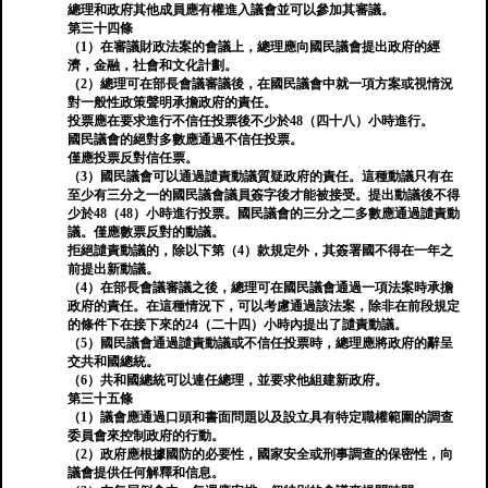
總理和政府其他成員應有權進入議會並可以參加其審議。
第三十四條
（1）在審議財政法案的會議上，總理應向國民議會提出政府的經
濟，金融，社會和文化計劃。
（2）總理可在部長會議審議後，在國民議會中就一項方案或視情況
對一般性政策聲明承擔政府的責任。
投票應在要求進行不信任投票後不少於48（四十八）小時進行。
國民議會的絕對多數應通過不信任投票。
僅應投票反對信任票。
（3）國民議會可以通過譴責動議質疑政府的責任。這種動議只有在
至少有三分之一的國民議會議員簽字後才能被接受。提出動議後不得
少於48（48）小時進行投票。國民議會的三分之二多數應通過譴責動
議。僅應數票反對的動議。
拒絕譴責動議的，除以下第（4）款規定外，其簽署國不得在一年之
前提出新動議。
（4）在部長會議審議之後，總理可在國民議會通過一項法案時承擔
政府的責任。在這種情況下，可以考慮通過該法案，除非在前段規定
的條件下在接下來的24（二十四）小時內提出了譴責動議。
（5）國民議會通過譴責動議或不信任投票時，總理應將政府的辭呈
交共和國總統。
（6）共和國總統可以連任總理，並要求他組建新政府。
第三十五條
（1）議會應通過口頭和書面問題以及設立具有特定職權範圍的調查
委員會來控制政府的行動。
（2）政府應根據國防的必要性，國家安全或刑事調查的保密性，向
議會提供任何解釋和信息。