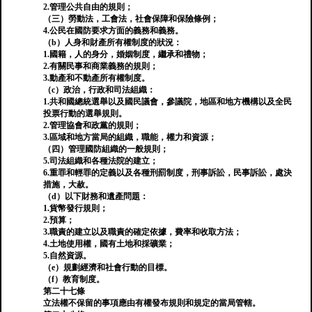
2.管理公共自由的規則；
（三）勞動法，工會法，社會保障和保險條例；
4.公民在國防要求方面的義務和義務。
（b）人身和財產所有權制度的狀況：
1.國籍，人的身分，婚姻制度，繼承和禮物；
2.有關民事和商業義務的規則；
3.動產和不動產所有權制度。
（c）政治，行政和司法組織：
1.共和國總統選舉以及國民議會，參議院，地區和地方機構以及全民
投票行動的選舉規則。
2.管理協會和政黨的規則；
3.區域和地方當局的組織，職能，權力和資源；
（四）管理國防組織的一般規則；
5.司法組織和各種法院的建立；
6.重罪和輕罪的定義以及各種刑罰制度，刑事訴訟，民事訴訟，處決
措施，大赦。
（d）以下財務和遺產問題：
1.貨幣發行規則；
2.預算；
3.職責的建立以及職責的確定依據，費率和收取方法；
4.土地使用權，國有土地和採礦業；
5.自然資源。
（e）規劃經濟和社會行動的目標。
（f）教育制度。
第二十七條
立法權不保留的事項應由有權發布規則和規定的當局管轄。