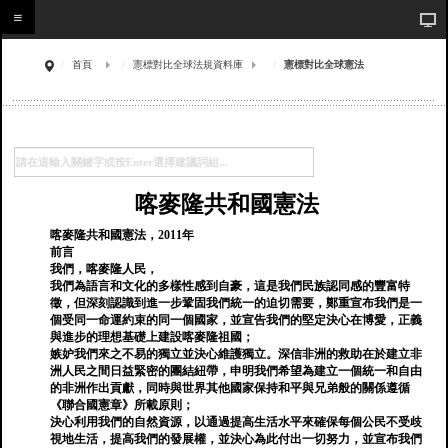
首頁
憲標對比全球法規資料庫
憲標對比全球憲法
喀麥隆共和國憲法
喀麥隆共和國憲法，2011年
前言
我們，喀麥隆人民，
我們為語言和文化的多樣性感到自豪，這是我們民族認同感的豐富特
徵，但深刻認識到進一步鞏固我們統一的迫切需要，鄭重宣布我們是一
個受同一命運約束的同一個國家，並宣告我們的堅定決心在博愛，正義
與進步的理想基礎上建設喀麥隆祖國；
嫉妒我們來之不易的獨立並決心維護獨立。深信非洲的救助在於建立非
洲人民之間日益緊密的團結紐帶，申明我們希望為建立一個統一和自由
的非洲作出貢獻，同時與世界其他國家保持和平與兄弟般的關係遵循
《聯合國憲章》所載原則；
決心利用我們的自然資源，以通過提高生活水平來確保每個公民不受歧
視地生活，提高我們的發展權，並決心為此付出一切努力，並宣布我們