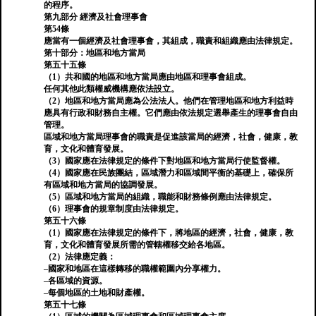
的程序。
第九部分 經濟及社會理事會
第54條
應當有一個經濟及社會理事會，其組成，職責和組織應由法律規定。
第十部分：地區和地方當局
第五十五條
（1）共和國的地區和地方當局應由地區和理事會組成。
任何其他此類權威機構應依法設立。
（2）地區和地方當局應為公法法人。他們在管理地區和地方利益時
應具有行政和財務自主權。它們應由依法規定選舉產生的理事會自由
管理。
區域和地方當局理事會的職責是促進該當局的經濟，社會，健康，教
育，文化和體育發展。
（3）國家應在法律規定的條件下對地區和地方當局行使監督權。
（4）國家應在民族團結，區域潛力和區域間平衡的基礎上，確保所
有區域和地方當局的協調發展。
（5）區域和地方當局的組織，職能和財務條例應由法律規定。
（6）理事會的規章制度由法律規定。
第五十六條
（1）國家應在法律規定的條件下，將地區的經濟，社會，健康，教
育，文化和體育發展所需的管轄權移交給各地區。
（2）法律應定義：
–國家和地區在這樣轉移的職權範圍內分享權力。
–各區域的資源。
–每個地區的土地和財產權。
第五十七條