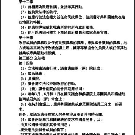
第十二條
（1）首相應為政府首腦，並指示其行動。
（2）他負責法律的執行。
（3）他應行使法定權力並任命民政職位，但須遵守共和國總統在這
些地區的特權。
（4）他應指導完成其職責所需的所有政府服務。
（5）他可以將部分權力下放給政府成員和國家高級官員。
第十三條
政府成員的職務以及任何此類職務的職務，應與國會議員的職務，地
方或地區當局的行政或會議主席，國家專業協會的負責人或任何其他
就業或專業活動相抵觸。 。
第三部分 立法權
第十四條
（1）立法權由議會行使，議會應由兩（兩）院組成：
（a）國民議會；
（b）參議院。
（2）議會應立法和控制政府的行動。
（3）（新）議會兩院的開會日期應相同：
（a）每年3月，6月和11月在國民議會和參議院主席團與共和國總統
協商後召集的（新）常會上；
（b）在特別會議上，應共和國總統或參眾兩院議員三分之一的要
求。
但是，眾議院應僅在當天的事務涉及兩者時同時召開。
（4）國會兩院應共和國總統的要求在國會開會，以：
–由共和國發出或由其發出消息；
–接受憲法委員會成員的誓言；