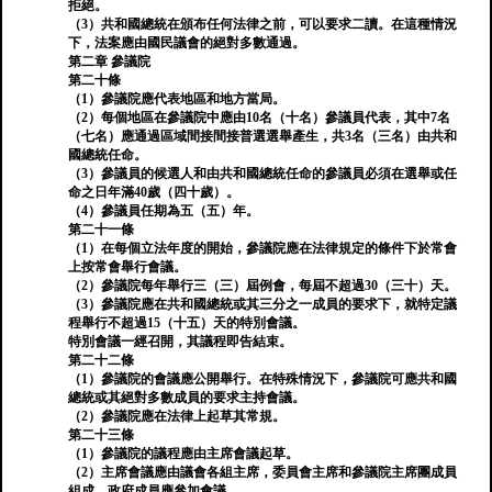
拒絕。
（3）共和國總統在頒布任何法律之前，可以要求二讀。在這種情況
下，法案應由國民議會的絕對多數通過。
第二章 參議院
第二十條
（1）參議院應代表地區和地方當局。
（2）每個地區在參議院中應由10名（十名）參議員代表，其中7名
（七名）應通過區域間接間接普選選舉產生，共3名（三名）由共和
國總統任命。
（3）參議員的候選人和由共和國總統任命的參議員必須在選舉或任
命之日年滿40歲（四十歲）。
（4）參議員任期為五（五）年。
第二十一條
（1）在每個立法年度的開始，參議院應在法律規定的條件下於常會
上按常會舉行會議。
（2）參議院每年舉行三（三）屆例會，每屆不超過30（三十）天。
（3）參議院應在共和國總統或其三分之一成員的要求下，就特定議
程舉行不超過15（十五）天的特別會議。
特別會議一經召開，其議程即告結束。
第二十二條
（1）參議院的會議應公開舉行。在特殊情況下，參議院可應共和國
總統或其絕對多數成員的要求主持會議。
（2）參議院應在法律上起草其常規。
第二十三條
（1）參議院的議程應由主席會議起草。
（2）主席會議應由議會各組主席，委員會主席和參議院主席團成員
組成。政府成員應參加會議。