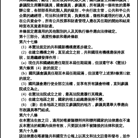
共和國總統，總理，政府成員和此類人員，國民議會主席團和議員，
參議院主席團和議員，國會議員，參議員，所有議員一個有效的選舉
辦公室，各部部長和此類人員的級別，中央行政主管，公共和半公共
企業的總經理，司法和法律官員，負責稅基，徵稅和處理的行政人員
在公共資金中，所有公共投票和財產管理人應在其任期的開始和結束
時宣布其資產和財產。
本條規定應適用的其他類別的人及其執行條件應由法律確定。
第十三部分。過渡性條款和最終條款
第六十七條
（1）本憲法規定的共和國新機構應逐步建立。
（2）在建立機構之時，直至成立之前，共和國現有機構應保持原
狀，並應繼續發揮作用：
（a）現任共和國總統應任期至本屆任期屆滿，但須遵守本《憲法》
第六條第（4）款的規定；
（b）國民議會議員任期至本屆任期屆滿，但須遵守上述第8條第12款
的規定。
（3）國民議會應行使全部立法權，並享有所有議會特權，直到參議
院成立為止。
（4）在憲法法院成立之前，最高法院應履行其職責。
（5）在建立地區之前，國家的領土組織應保持不變。
（6）（新）在各地區之前設立參議院的地方，參議員選舉大學應由
市政議員專門組成。
第六十八條
在本憲法生效之日，適用於喀麥隆聯邦州和聯邦國家的法律應在不違
反本憲法的範圍內保持有效，只要該法律不被隨後的法律和規定。
第六十九條
該法律應在喀麥隆共和國官方公報上以英文和法文註冊和發布，並作