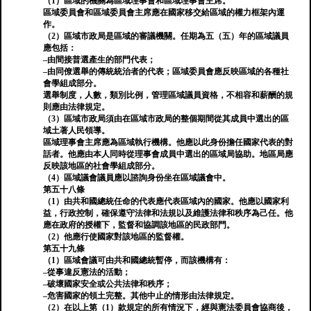
（1）區域的機關為區域理事會和區域理事會主席。
區域委員會和區域委員會主席應在國家移交給區域的權力框架內運
作。
（2）區域市政局是區域的審議機關。任期為五（五）年的區域議員
應包括：
–由間接普選產生的部門代表；
–由同僚選舉的傳統統治者的代表；區域委員會應反映區域的各種社
會學組成部分。
選舉制度，人數，類別比例，管理區域議員資格，不相容和薪酬的規
則應由法律規定。
（3）區域市政局須由在區域市政局的整個期間從其成員中選出的區
域土著人民領導。
區域理事會主席應為區域執行機構。他應以此身份擔任國家代表的對
話者。他應由本人同時從理事會成員中選出的區域局協助。地區局應
反映該地區的社會學組成部分。
（4）區域議會議員應以諮詢身份坐在區域議會中。
第五十八條
（1）由共和國總統任命的代表應代表區域內的國家。他應以國家利
益，行政控制，確保遵守法律和法規以及維護法律和秩序為己任。他
應在政府的授權下，監督和協調該地區的民政部門。
（2）他應行使國家對該地區的監督權。
第五十九條
（1）區域會議可由共和國總統暫停，而該機構有：
–從事違反憲法的活動；
–破壞國家安全或公共法律和秩序；
–危害國家的領土完整。其他中止的情形由法律規定。
（2）在以上第（1）款規定的所有情況下，經與憲法委員會協商後，