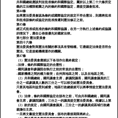
共和國總統應談判並批准條約和國際協定。屬於以上第二十六條所定
義的立法權限範圍之內的條約和國際協定，應提交議會批准。
第44條
如果憲法委員會認為條約或國際協定的規定不符合憲法，則應將批准
和批准該條約或協定的批准推遲到憲法修正之前。
第45條
經正式批准或批准的條約和國際協議，在另一方執行上述條約或協議
的情況下，應在公佈後優先於國家法律。
第七部分 憲法委員會
第四十六條
憲法委員會對與憲法有關的事項具有管轄權。它應裁定法律是否符合
憲法。它是規範機構運作的機關。
第47條
（1）憲法委員會應就以下各項作出最終裁定：
–法律，條約和國際協定的合憲性；
–國民議會和參議院在執行之前的常規的合憲性；
–國家機構之間的權力衝突；在州與地區之間，以及在地區之間。
（2）共和國總統，國民議會主席，參議院議長，國民議會議員的三
分之一或參議員人數的三分之一可以移交給憲法委員會。
只要其地區利益受到威脅，地區行政總裁就可以將事情提交憲法委員
會。
（3）法律，條約和國際協定在頒布之前，可由共和國總統，國民議
會主席，參議院議長，三分之一的議員提交憲法委員會。根據以上第
（2）款的規定，由國民議會議員，三分之一的參議員或區域行政總
裁擔任主席。
一旦將文書提交憲法委員會，頒布的最後期限將終止。