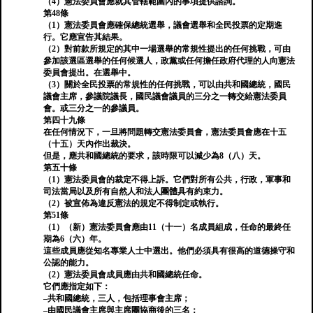
（4）憲法委員會應就其管轄範圍內的事項提供諮詢。
第48條
（1）憲法委員會應確保總統選舉，議會選舉和全民投票的定期進
行。它應宣告其結果。
（2）對前款所規定的其中一場選舉的常規性提出的任何挑戰，可由
參加該選區選舉的任何候選人，政黨或任何擔任政府代理的人向憲法
委員會提出。在選舉中。
（3）關於全民投票的常規性的任何挑戰，可以由共和國總統，國民
議會主席，參議院議長，國民議會議員的三分之一轉交給憲法委員
會。或三分之一的參議員。
第四十九條
在任何情況下，一旦將問題轉交憲法委員會，憲法委員會應在十五
（十五）天內作出裁決。
但是，應共和國總統的要求，該時限可以減少為8（八）天。
第五十條
（1）憲法委員會的裁定不得上訴。它們對所有公共，行政，軍事和
司法當局以及所有自然人和法人團體具有約束力。
（2）被宣佈為違反憲法的規定不得制定或執行。
第51條
（1）（新）憲法委員會應由11（十一）名成員組成，任命的最終任
期為6（六）年。
這些成員應從知名專業人士中選出。他們必須具有很高的道德操守和
公認的能力。
（2）憲法委員會成員應由共和國總統任命。
它們應指定如下：
–共和國總統，三人，包括理事會主席；
–由國民議會主席與主席團協商後的三名；