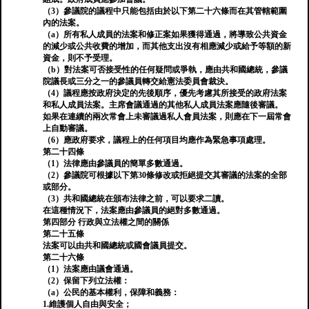
（3）參議院的議程中只能包括由於以下第二十六條而在其管轄範圍
內的法案。
（a）所有私人成員的法案和修正案如果獲得通過，將導致公共資金
的減少或公共收費的增加，而其他支出沒有相應減少或給予等額的新
資金，則不予受理。
（b）對法案可否接受性的任何疑問或爭執，應由共和國總統，參議
院議長或三分之一的參議員轉交給憲法委員會裁決。
（4）議程應按政府決定的先後順序，優先考慮其所接受的政府法案
和私人成員法案。主席會議通過的其他私人成員法案應隨後審議。
如果在連續的兩次常會上未審議過私人會員法案，則應在下一屆常會
上自動審議。
（6）應政府要求，議程上的任何項目均應作為緊急事項處理。
第二十四條
（1）法律應由參議員的簡單多數通過。
（2）參議院可根據以下第30條修改或拒絕提交其審議的法案的全部
或部分。
（3）共和國總統在頒布法律之前，可以要求二讀。
在這種情況下，法案應由參議員的絕對多數通過。
第四部分 行政與立法權之間的關係
第二十五條
法案可以由共和國總統或國會議員提交。
第二十六條
（1）法案應由議會通過。
（2）保留下列立法權：
（a）公民的基本權利，保障和義務：
1.維護個人自由與安全；