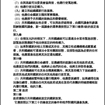
（7）在與高級司法委員會協商後，他應行使寬恕權。
（8）他應行使法定權力。
（九）建立和組織國家行政服務。
（10）他應任命國家文職和軍事職務。
（11）他應授予共和國的裝飾品和榮譽稱號。
（12）共和國總統如有必要，可在與政府磋商後，由國民議會和參議
院解散國民議會。新一屆議會的選舉應按照以下第15條第4款的規定進
行。
第九條
（1）在情況允許的情況下，共和國總統可以通過法令宣布緊急狀態，
該緊急狀態應賦予他法律規定的特殊權力。
（2）如果對國家的領土完整或其存在，其獨立性或機構構成嚴重威
脅，共和國總統可通過法令宣布圍困狀態，並採取他認為必要的任何
措施。他應通過信息將其決定通知國家。
第10條
（1）共和國總統應任命總理，並應總理的提議任命其他政府成員。
他應規定他們的職責。他將終止他們的任命。他將主持部長會議。
（2）共和國總統可在其各自職責範圍內，將其某些權力下放給總理，
政府其他成員和國家的任何其他高級行政官員。
（3）共和國總統暫時無法履行職責時，他應委派總理，如果總理也無
法擔任總理，則應由任何其他政府成員在某些代表團的明確授權框架
內履行職責。他的力量。
第二章 政府
第11條
政府應執行共和國總統規定的國家政策。
它應按照以下第三十四條規定的條件和程序對國民議會負責。