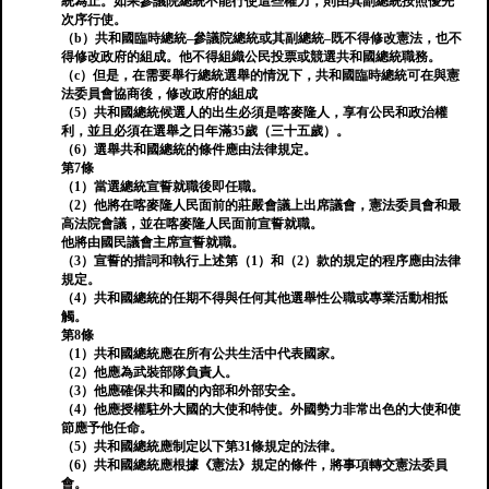
統為止。如果參議院總統不能行使這些權力，則由其副總統按照優先
次序行使。
（b）共和國臨時總統–參議院總統或其副總統–既不得修改憲法，也不
得修改政府的組成。他不得組織公民投票或競選共和國總統職務。
（c）但是，在需要舉行總統選舉的情況下，共和國臨時總統可在與憲
法委員會協商後，修改政府的組成
（5）共和國總統候選人的出生必須是喀麥隆人，享有公民和政治權
利，並且必須在選舉之日年滿35歲（三十五歲）。
（6）選舉共和國總統的條件應由法律規定。
第7條
（1）當選總統宣誓就職後即任職。
（2）他將在喀麥隆人民面前的莊嚴會議上出席議會，憲法委員會和最
高法院會議，並在喀麥隆人民面前宣誓就職。
他將由國民議會主席宣誓就職。
（3）宣誓的措詞和執行上述第（1）和（2）款的規定的程序應由法律
規定。
（4）共和國總統的任期不得與任何其他選舉性公職或專業活動相抵
觸。
第8條
（1）共和國總統應在所有公共生活中代表國家。
（2）他應為武裝部隊負責人。
（3）他應確保共和國的內部和外部安全。
（4）他應授權駐外大國的大使和特使。外國勢力非常出色的大使和使
節應予他任命。
（5）共和國總統應制定以下第31條規定的法律。
（6）共和國總統應根據《憲法》規定的條件，將事項轉交憲法委員
會。