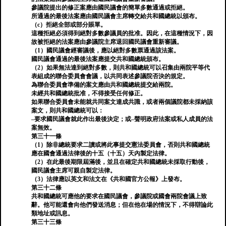
參議院提出的修正案應由國民議會的簡單多數通過或拒絕。
所通過的最後法案應由國民議會主席轉交給共和國總統以頒布。
（c）拒絕全部或部分賬單。
這種拒絕必須得到絕對多數參議員的批准。因此，在這種情況下，因
故被拒絕的法案應由參議院主席退回國民議會重新審議。
（1）國民議會經審議後，應以絕對多數票通過該法案。
國民議會通過的最後法案應提交共和國總統頒布。
（2）如果無法達到絕對多數，則共和國總統可以召集由兩院平等代
表組成的聯合委員會會議，以共同表述參議院否決的規定。
為聯合委員會準備的案文應由共和國總統提交給兩院。
未經共和國總統批准，不得接受任何修正。
如果聯合委員會未能就共同案文達成共識，或者兩個議院都未採納該
案文，則共和國總統可以：
–要求國民議會就此作出最後決定；或–聲明政府法案或私人成員的法
案無效。
第三十一條
（1）除非總統要求二讀或將此事提交憲法委員會，否則共和國總統
應在國會通過法律後的十五（十五）天內製定法律。
（2）在此最後期限屆滿後，並且在確定共和國總統未採取行動後，
國民議會主席可親自製定法律。
（3）法律應以英文和法文在《共和國官方公報》上發布。
第三十二條
共和國總統可應他的要求在國民議會，參議院或國會兩院會議上致
辭。他可能還會向他們發送消息；但在他在場的情況下，不得辯論此
類地址或訊息。
第三十三條