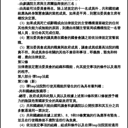
–由參議院主席與主席團協商後的三名；
–由高級司法委員會兩名。除上述規定的十一名成員外，共和國前總
統應為終身製憲會議的當然成員。如果是平局，則憲法委員會主席有
權投決定票。
（3）如果成員死亡或辭職或由法律規定的主管機構適當確定的任何
其他喪失能力或無能的原因，則應由有關主管當局或機構指定一名替
補人員，並任命其完成任期。
（4）憲法委員會的議員應在國會的國會會議之前依法律規定宣誓就
職。
（5）憲法委員會成員的職責與政府成員，議會成員或最高法院的職
責不符。與成員身份有關的其他不兼容和事項，即義務，豁免和特
權，應由法律規定。
第52條
法律應規定憲法委員會的組織和職能，向其提交事項的條件以及適用
的程序。
第八部分 彈Imp法庭
第53條（新）
（1）彈Imp法院對行使其職能所發生的行為具有審判權；
-共和國總統叛國罪；
-總理，政府成員和此類人員以及根據上述第10條和第12條被授予權
力的陰謀危害國家安全的高級政府官員。
（2）共和國總統只能由國民議會和參議院以公開投票和其五分之四
多數通過同一票決定。
（3）共和國總統依據上述第5、8、9和10條實施的行為應享有豁免，
並且在行使職務後不應對這些行為負責。
（4）依法規定事項的組織，組成和條件以及在彈Imp法院面前適用