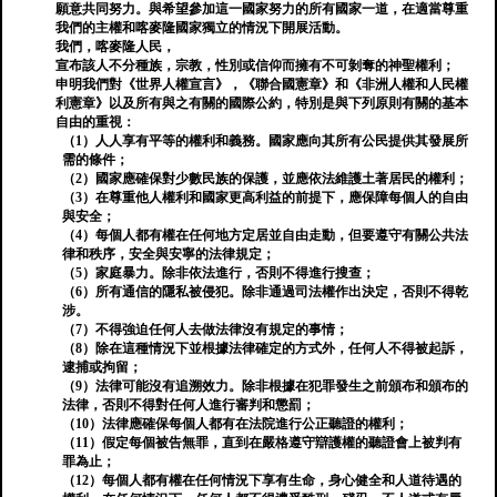
願意共同努力。與希望參加這一國家努力的所有國家一道，在適當尊重
我們的主權和喀麥隆國家獨立的情況下開展活動。
我們，喀麥隆人民，
宣布該人不分種族，宗教，性別或信仰而擁有不可剝奪的神聖權利；
申明我們對《世界人權宣言》，《聯合國憲章》和《非洲人權和人民權
利憲章》以及所有與之有關的國際公約，特別是與下列原則有關的基本
自由的重視：
（1）人人享有平等的權利和義務。國家應向其所有公民提供其發展所
需的條件；
（2）國家應確保對少數民族的保護，並應依法維護土著居民的權利；
（3）在尊重他人權利和國家更高利益的前提下，應保障每個人的自由
與安全；
（4）每個人都有權在任何地方定居並自由走動，但要遵守有關公共法
律和秩序，安全與安寧的法律規定；
（5）家庭暴力。除非依法進行，否則不得進行搜查；
（6）所有通信的隱私被侵犯。除非通過司法權作出決定，否則不得乾
涉。
（7）不得強迫任何人去做法律沒有規定的事情；
（8）除在這種情況下並根據法律確定的方式外，任何人不得被起訴，
逮捕或拘留；
（9）法律可能沒有追溯效力。除非根據在犯罪發生之前頒布和頒布的
法律，否則不得對任何人進行審判和懲罰；
（10）法律應確保每個人都有在法院進行公正聽證的權利；
（11）假定每個被告無罪，直到在嚴格遵守辯護權的聽證會上被判有
罪為止；
（12）每個人都有權在任何情況下享有生命，身心健全和人道待遇的