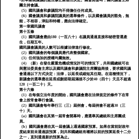
–對草案或擬議的憲法修正案做出決定。國會開會時，國民議會主席
團主持會議。
（5）國民議會和參議院均不得擔任任何成員。
（6）國會議員和參議院議員的選舉條件，以及國會議員的豁免，無
能，不相容，津貼和特權，應由法律確定。
第一章國民議會
第十五條
（1）國民議會應由180（一百八十）名議員通過直接和秘密普選產
生，任期五年。
國民議會議員的人數可以根據法律進行修改。
（2）國民議會的每個議員應代表整個國家。
（3）任何強加的授權均屬無效。
（4）（新）在發生嚴重危機或情況許可的情況下，共和國總統可在
與憲法委員會主席以及國民議會和參議院主席團協商後，要求國民議
會通過以下方式決定：法律，以延長或縮短其任期。在這種情況下，
新議會的選舉應在延長或刪節期屆滿後不少於40（四十）天且不超過
120（一百二十）天。
第十六條
（1）在每個立法年度的開始，國民議會應在法律規定的條件下在常
會上按常會舉行會議。
（2）國民議會每年舉行三（三）屆例會，每屆例會不超過30（三
十）天。
（a）國民議會在其第一屆常會開幕時，應選舉其總統和主席團成
員。
（b）國民議會應在其一屆會議上通過國家預算。如果在當前財政年
度結束前未通過該預算，則共和國總統有權將以前的預算延長十二分
之一，直到通過新的預算為止。