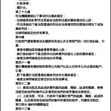
–行政長椅；
–審計台。
第三十九條
司法機關應就以下事項作出最終裁定：
–法律接受的針對司法系統各法院和法庭的最終裁決的上訴；
–司法系統的下級法院通過的判決在法律適用受到質疑的情況下成為
最終判決；–
法律明確規定的所有事項。
第40條
行政部門應當審查涉及國家和其他公共主管部門的一切行政糾紛。它
應：
–審查有關地區和議會選舉爭議的上訴；
–就行政糾紛中下級法院作出的終審判決提出上訴的最終裁定；
–檢查法律明確規定的其他任何爭議。
第四十一條
審計機構應有權控制和管理公共賬戶以及公共和半公共企業的賬戶。
它應：
–對下級審計法院通過的最終判決作出最終裁定；
–檢查法律明確規定移交的任何其他事項。
第四十二條
（1）最高法院及其組成的審判庭的組織，職能，組成和職責，將事
項提交給他們的條件以及適用於他們的程序應由法律規定。
（2）上訴法院，司法，行政和下級審計部門的組織，職能，組成和
職責，以及將其移交給他們的條件和適用的程序，均應依法制定。
第六部分 條約和國際協定
第四十三條