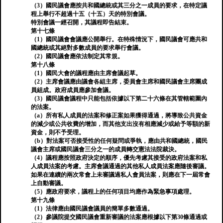
（3）國民議會應按共和國總統或其三分之一成員的要求，在特定議
程上舉行不超過十五（十五）天的特別會議。
特別會議一經召開，其議程即告結束。
第十七條
（1）國民議會會議應公開舉行。在特殊情況下，國民議會可應共和
國總統或其絕對多數成員的要求舉行會議。
（2）國民議會應依法制定其常規。
第十八條
（1）國民大會的議程應由主席會議起草。
（2）主席會議應由議會各組主席，委員會主席和國民議會主席團成
員組成。政府成員應參加會議。
（3）國民議會議程中只能包括依據以下第二十六條在其管轄範圍內
的法案。
（a）所有私人成員的法案和修正案如果獲得通過，將導致公共資金
的減少或公共收費的增加，而其他支出沒有相應減少或給予等額的新
資金，則不予受理。
（b）對法案可否接受性的任何疑問或爭執，應由共和國總統，國民
議會主席或國民議會三分之一的成員轉交憲法法院裁決。
（4）議程應按照政府決定的順序，優先考慮其接受的政府法案和私
人成員法案的考慮。主席會議通過的其他私人成員法案應隨後審議。
如果在連續的兩次常會上未審議過私人會員法案，則應在下一屆常會
上自動審議。
（5）應政府要求，議程上的任何項目均應作為緊急事項處理。
第十九條
（1）法律應由國民議會議員的簡單多數通過。
（2）參議院提交國民議會重新審議的法案應根據以下第30條通過或