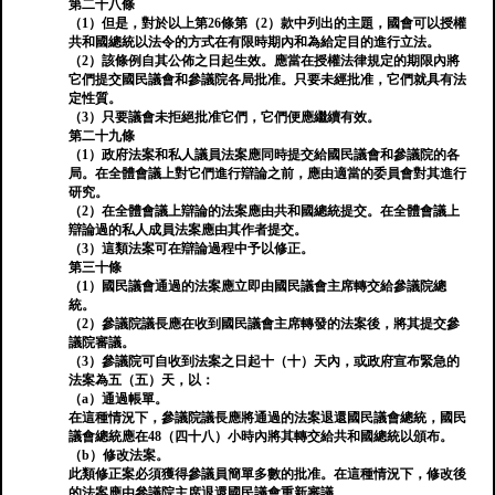
第二十八條
（1）但是，對於以上第26條第（2）款中列出的主題，國會可以授權
共和國總統以法令的方式在有限時期內和為給定目的進行立法。
（2）該條例自其公佈之日起生效。應當在授權法律規定的期限內將
它們提交國民議會和參議院各局批准。只要未經批准，它們就具有法
定性質。
（3）只要議會未拒絕批准它們，它們便應繼續有效。
第二十九條
（1）政府法案和私人議員法案應同時提交給國民議會和參議院的各
局。在全體會議上對它們進行辯論之前，應由適當的委員會對其進行
研究。
（2）在全體會議上辯論的法案應由共和國總統提交。在全體會議上
辯論過的私人成員法案應由其作者提交。
（3）這類法案可在辯論過程中予以修正。
第三十條
（1）國民議會通過的法案應立即由國民議會主席轉交給參議院總
統。
（2）參議院議長應在收到國民議會主席轉發的法案後，將其提交參
議院審議。
（3）參議院可自收到法案之日起十（十）天內，或政府宣布緊急的
法案為五（五）天，以：
（a）通過帳單。
在這種情況下，參議院議長應將通過的法案退還國民議會總統，國民
議會總統應在48（四十八）小時內將其轉交給共和國總統以頒布。
（b）修改法案。
此類修正案必須獲得參議員簡單多數的批准。在這種情況下，修改後
的法案應由參議院主席退還國民議會重新審議。