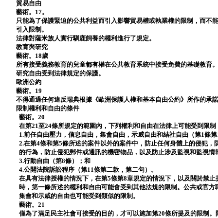
貿易自由
藝術。17。
只能為了保護緊迫的公共利益而引入影響貿易權或執業權的限制，而不
引入限制。
法律對薩米族人實行馴鹿飼養的權利進行了規定。
教育與研究
藝術。18歲
所有接受義務教育的兒童都有權在公共教育系統中接受免費的基礎教育
研究自由受到法律規定的保護。
歐洲公約
藝術。19
不得通過任何違反瑞典根據《歐洲保護人權和基本自由公約》所作的承
限制權利和自由的條件
藝術。20
在第21至24條所規定的範圍內，下列權利和自由在法律上可能受到限制
1.前任自由壓力，信息自由，集會自由，示威自由和結社自由（第1條第
2.在第4條和第5條所述的案件以外的案件中，防止任何身體上的侵犯
的行為，防止侵犯郵件或通訊的機密物品，以及防止涉及監視和監視情
3.行動自由（第8條）；和
4.公開法院訴訟程序（第11條第二款，第二句）。
在具有法律授權的情況下，在第5條第8章規定的情況下，以及關於禁止
時，第一條所述的權利和自由可能會受到其他法規的限制。公共或官方
集會和示威的自由也可能受到類似的限制。
藝術。21
僅為了滿足民主社會可接受的目的，才可以施加第20條所提及的限制。