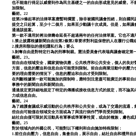
也不能進行得足以威脅到作為民主基礎之一的自由形成意見的威脅。不
加限制。
藝術。22
從第20條起草的法律草案應暫時擱置，除非被國民議會拒絕，則自國民
提交之日起算，至少十二個月，如果至少動議十次成員。但是，如果議
通過該提案。
第一款不適用於將法律壽命延長不超過兩年的任何法律草案。它也不適
1.禁止披露根據新聞自由法第2條第2章要求對利益保密的人在履行公職
2.搜房和類似的侵犯隱私行為；要么
3.剝奪自由是對特定行為的刑事制裁。憲法委員會代表瑞典議會確定第
藝術。23。
前自由在領域安全，國家貨物供應，公共秩序和公共安全，個人的良好
方面，信息的壓迫和信息自由可能受到限制。前自由商業活動中的壓力
要的理由需要的情況下，信息的壓迫和自由才受到限制。
在判斷根據第一款可能施加的限制時，應特別注意盡可能廣泛的事前自
事務中的新聞自由和新聞自由。
通過規定更詳細地規定了特定的傳播或接收信息方式的規定，而不論其
力或信息自由。
藝術。24
為了維護會議或示威活動的公共秩序和公共安全，或為了交通的流通，
些自由可能僅在領域安全方面或為了與流行病作鬥爭而受到限制。
結社自由僅可限於其活動具有軍事或準軍事性質，或由於種族，膚色或
藝術。25
對於領域內的外國公民，可能對以下權利和自由施加特殊限制：
1.前任自由壓力，信息自由，集會自由，展示自由，結社自由和禮拜自由