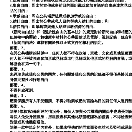
2.信息自由：即獲取和接收信息以及以其他方式熟悉他人話語的自由；
3.集會自由：即出於宣傳或事前目的而組織或參加會議的自由表達意見
品的目的；
4.示威自由：即在公共場所組織或參加示威的自由；
5.結社自由：即出於公共或私人目的與他人結社的自由；和
6.信仰自由：即單獨或與他人結成宗教信仰的自由。
《新聞自由法》和《關於性自由的基本法》的規定對於新聞自由和相應
似傳輸中的壓縮，數據庫中材料的公共回放以及電影，視頻記錄，錄音
《新聞自由法》還載有關於獲取正式文件的權利的規定。
藝術。2。
在與公共機構的關係中，任何人都不得在政治，宗教，文化或其他這種
何人都不得被強迫參加形成見解或進行見解或其他形式的見解的會議，
解協會在第一句中。
藝術。3。
未經瑞典或瑞典公民的同意，任何關於瑞典公民的記錄都不得僅基於其
身體完整性和行動自由
藝術。4。
不得判處死刑。
藝術。5，
應當保護所有人不受體罰。不得以勒索或壓制言論為目的對任何人進行
藝術。6。
除第4條和第5條所述的情況外，每個人在與公共機構的關係中也應受到
每個人免受身體搜身，房屋搜查和其他此類侵犯隱私的侵害，不得檢查
對話或其他機密通信。
除第一款中規定的內容外，如果未得他們的同意而發生並涉及監視或系