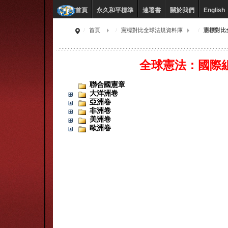
永久和平標準
連署書
關於我們
English
首頁
首頁
憲標對比全球法規資料庫
憲標對比
全球憲法：國際
聯合國憲章
大洋洲卷
亞洲卷
非洲卷
美洲卷
歐洲卷