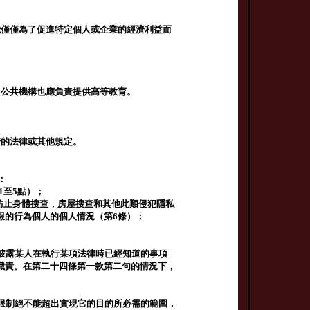
能僅僅為了促進特定個人或企業的經濟利益而
。公共機構也應負責提供高等教育。
諾的法律或其他規定。
：
1至5點）；
，防止身體搜查，房屋搜查和其他此類侵犯隱私
報的行為個人的個人情況（第6條）；
披露某人在執行某項法律時已經知道的事項
職責。在第二十四條第一款第二句的情況下，
限制絕不能超出實現它的目的所必需的範圍，