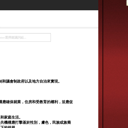
制和議會制政府以及地方自治來實現。
構應確保就業，住房和受教育的權利，並應促
人和家庭生活。
公共機構應打擊基於性別，膚色，民族或族裔
況下的歧視。