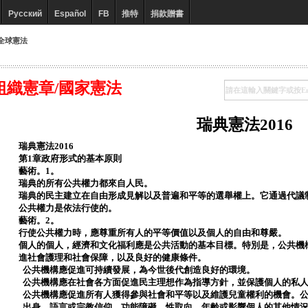
Русский
Español
FB
推特
捐款贈書
全球憲法
組織憲章/國家憲法
瑞典憲法2016
瑞典憲法2016
第1章政府形式的基本原則
藝術。1。
瑞典的所有公共權力都來自人民。
瑞典的民主建立在自由形成見解以及普遍和平等的選舉權上。它通過代議
公共權力是依法行使的。
藝術。2。
行使公共權力時，應尊重所有人的平等價值以及個人的自由和尊嚴。
個人的個人，經濟和文化福利應是公共活動的基本目標。特別是，公共機
進社會護理和社會保障，以及良好的健康條件。
公共機構應促進可持續發展，為今世後代創造良好的環境。
公共機構應在社會各方面促進民主理想作為指導方針，並保護個人的私
公共機構應促進所有人獲得參與社會和平等以及維護兒童權利的機會。
出身，語言或宗教信仰，功能障礙，性取向，年齡或影響個人的其他情