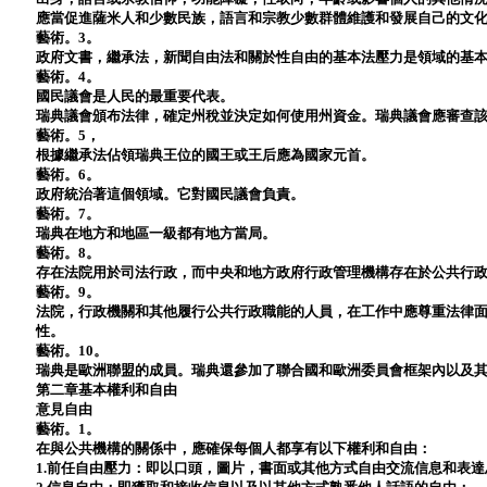
應當促進薩米人和少數民族，語言和宗教少數群體維護和發展自己的文
藝術。3。
政府文書，繼承法，新聞自由法和關於性自由的基本法壓力是領域的基
藝術。4。
國民議會是人民的最重要代表。
瑞典議會頒布法律，確定州稅並決定如何使用州資金。瑞典議會應審查
藝術。5，
根據繼承法佔領瑞典王位的國王或王后應為國家元首。
藝術。6。
政府統治著這個領域。它對國民議會負責。
藝術。7。
瑞典在地方和地區一級都有地方當局。
藝術。8。
存在法院用於司法行政，而中央和地方政府行政管理機構存在於公共行
藝術。9。
法院，行政機關和其他履行公共行政職能的人員，在工作中應尊重法律
性。
藝術。10。
瑞典是歐洲聯盟的成員。瑞典還參加了聯合國和歐洲委員會框架內以及
第二章基本權利和自由
意見自由
藝術。1。
在與公共機構的關係中，應確保每個人都享有以下權利和自由：
1.前任自由壓力：即以口頭，圖片，書面或其他方式自由交流信息和表