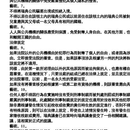
與公共機構的關係中免受嚴重侵犯其個人隱私的侵害。
藝術。7。
不得將瑞典公民驅逐出境或拒絕入境。
不得以居住在該領土內的瑞典公民或以前居住在該領土內的瑞典公民被剝
兒童應與其父母或一名父母具有相同的國籍。
藝術。8。
人人與公共機構的關係應受到保護，免受剝奪人身自由。在其他方面，
和離開王國的自由。
法律規定
藝術。9。
如果法院以外的公共機構由於犯罪行為而剝奪了個人的自由，或者因為
由。立即接受法院的審查。但是，如果該事項涉及根據另一州的判決將
該規定將不適用。
同樣，由於第一款所述理由以外的其他原因而被迫拘留的人，也應有權
題審查。在這種情況下，只要法庭的組成已經在法律上規定，並且規定
於法院審理。以前，是一名永久性的受薪法官。
如果沒有將審查移交給根據第一或第二款有資格的機構，則該審查應由
藝術。10。
任何人都不得因行為在實施時沒有受到刑事制裁而被判處刑罰或刑事制
嚴厲的刑事制裁。此處關於刑事制裁規定的規定也適用於沒收和其他犯
除非應根據發生情況引起稅收或收費的責任時生效的規定進行，否則不
有特殊原因，則可以在法律上規定，即使在上述情況發生時，沒有發生
家徵收稅款或費用。瑞典議會已在當時向瑞典議會提交了一份相關建議
議，這相當於正式的提議。
藝術。11。