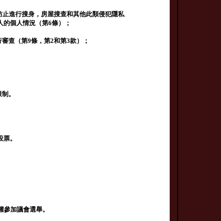
，防止進行搜身，房屋搜查和其他此類侵犯隱私
人的個人情況（第6條）；
審查（第9條，第2和第3款）；
限制。
投票。
權參加議會選舉。