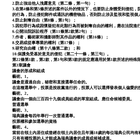
2.防止強迫他人洩露意見（第二條，第一句）；
3.在第4條和第5條所述的案件以外的情況下，也要防止身體受到侵犯
的行為，防止侵犯郵件或通訊的機密物品，否則防止涉及監視和監視個
4.防止剝奪自由（第8條，第1句）；
5.因犯罪行為或因懷疑犯有此類行為而被剝奪自由的權利，應在法院進行
6.公開法院訴訟程序（第11條第2款第2句）；
7.作者，藝術家和攝影師對其作品的權利（第16條）；
8.交易或從事專業的權利（第17條）；
9.研究自由權（第十八條第二款）；和
10.保護免受基於意見的侵犯（第二十一條，第三句）。
第22條第1款，第2款，第1句和第3款的規定應適用於第1款所述的特殊
第3章議會
議會的形成和組成
藝術。1。
議會是通過自由，秘密和直接選舉任命的。
在這種選舉中，投票是按政黨進行的，投票人可以選擇發表個人偏愛的
藝術。2。
議會由一個由三百四十九個成員組成的單室組成。應任命候補委員。
普通選舉
藝術。3。
瑞典議會每四年舉行一次普通選舉。
投票權和參加選舉的資格
藝術。4。
當前在領土內居住或曾經在領土內居住且年滿18歲的每位瑞典公民均有
只有有權投票的人才能成為瑞典議會的成員或候補成員。