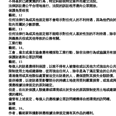
不得基於已經實施的行為，特定糾紛或特定案件而建立法院。
法律訴訟應公平合理地進行。法院的訴訟程序應向公眾開放。
保護免受歧視
藝術。12
任何法律行為或其他規定都不會暗示對任何人的不利待遇，因為他們由
取向而屬於少數群體。
藝術。13
任何法律行為或其他規定都不能暗示對任何人基於性別的不利待遇，除
與義務兵役或其他等效的公務有關。
工業行動
藝術。14。
工會，雇主或雇主協會應有權採取工業行動，除非法律行為或協議另有
保護財產和公眾訪問權
藝術。15
每個人的財產應得到保證，以致不得有人被徵收或以其他方式強迫向公
限制使用土地或建築物，從而強迫任何人，除非是為了滿足緊迫的公共
通過徵用或其他類似處置被迫交出財產的人，應保證對其損失全額賠償
提供補償，以使財產受影響部分的持續土地使用受到嚴重損害，或造成
償應根據法律規定的原則確定。
但是，在出於保護人類健康或環境或出於安全的原因限制使用土地或建
償的權利。
儘管有上述規定，每個人仍應根據公眾訪問權獲得自然環境的訪問權。
版權
藝術。16。
作者，藝術家和攝影師應根據法律規定擁有其作品的權利。