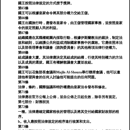
國王按照法律規定的方式授予獎牌。
第65條
國王可以根據皇家命令將其部分權力交給王儲。
第66條
國王出國旅行時，應發布皇家令，由王儲管理國家事務，並按照皇家
令的規定照顧人民的利益。
第67條
組織國應在其職權範圍內採取行動，根據伊斯蘭教法的裁決，制定法
規和細則，以維護公共利益或消除國家事務中的腐敗。它應依照本法
以及部長理事會和議會（諮詢委員會）的其他兩項法律行使權力。
第68條
組成議會大廈。其法律應決定其組成的結構，行使其特別權力的方法
以及成員的選拔。國王有權解散議會大廈並改組。
第69條
國王可以召集部長會議和Majlis Al-Shoura舉行聯席會議，他可以邀
請他希望與會的任何人討論他可能提出的任何問題。
第70條
法律，條約，國際協議和特許權應由皇家法令發布和修改。
第71條
法律應在官方公報上公佈，並自公佈之日起生效，除非另有規定。
第七部分：財務狀況
第72條
一種。法律應確定國家稅收的管理以及將其交付給國家財政部的程
序。
b。收入應按照法律規定的程序進行核算和支出。
第73條