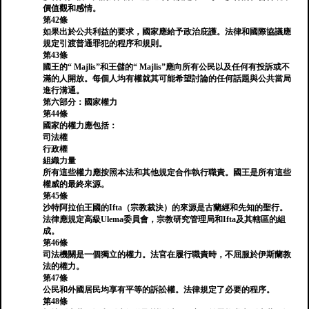
價值觀和感情。
第42條
如果出於公共利益的要求，國家應給予政治庇護。法律和國際協議應
規定引渡普通罪犯的程序和規則。
第43條
國王的“ Majlis”和王儲的“ Majlis”應向所有公民以及任何有投訴或不
滿的人開放。每個人均有權就其可能希望討論的任何話題與公共當局
進行溝通。
第六部分：國家權力
第44條
國家的權力應包括：
司法權
行政權
組織力量
所有這些權力應按照本法和其他規定合作執行職責。國王是所有這些
權威的最終來源。
第45條
沙特阿拉伯王國的Ifta（宗教裁決）的來源是古蘭經和先知的聖行。
法律應規定高級Ulema委員會，宗教研究管理局和Ifta及其轄區的組
成。
第46條
司法機關是一個獨立的權力。法官在履行職責時，不屈服於伊斯蘭教
法的權力。
第47條
公民和外國居民均享有平等的訴訟權。法律規定了必要的程序。
第48條