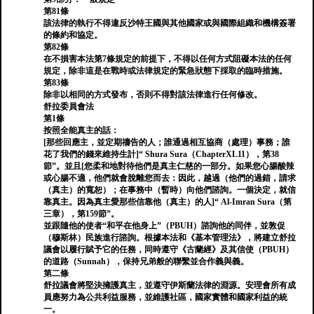
第81條
該法律的執行不得違反沙特王國與其他國家或與國際組織和機構簽署
的條約和協定。
第82條
在不損害本法第7條規定的前提下，不得以任何方式阻礙本法的任何
規定，除非這是在戰時或法律規定的緊急狀態下採取的臨時措施。
第83條
除非以相同的方式發布，否則不得對該法律進行任何修改。
舒拉委員會法
第1條
按照全能真主的話：
[那些回應主，並定期禱告的人；誰通過相互協商（處理）事務；誰
花了我們的錢來維持生計]“ Shura Sura（ChapterXL11），第38
節”。並且[您柔和地對待他們是真主仁慈的一部分。如果您心腸酸辣
或心腸不適，他們就會脫離您而去：因此，越過（他們的過錯，請求
（真主）的寬恕）；在事務中（暫時）向他們諮詢。一個決定，就信
靠真主。因為真主愛那些信靠他（真主）的人]“ Al-Imran Sura（第
三章），第159節”。
並跟隨他的使者“和平在他身上”（PBUH）諮詢他的同伴，並敦促
（穆斯林）民族進行諮詢。根據本法和《基本管理法》，將建立舒拉
議會以履行賦予它的任務，同時遵守《古蘭經》及其信使（PBUH）
的道路（Sunnah），保持兄弟般的聯繫並合作義與義。
第二條
舒拉議會將堅決擁護真主，並遵守伊斯蘭法律的淵源。安理會所有成
員應努力為公共利益服務，並維護社區，國家實體和國家利益的統
一。