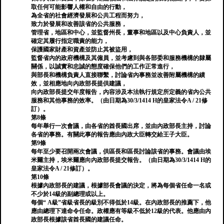
取任何可能影響人權和自由的行動，
為全省的社會經濟發展和公共工程而努力，
致力於發展和改善該省的公共服務，
管理省，地區和中心，並監督州長，董事和地區以及中心負責人，並
確定其履行指定職責的能力，
保護國家財產和資產並防止其被盜用，
監督省內的政府機構及其僱員，並考慮到與各部委和服務機構的隸屬
關係，以誠實和忠誠的態度確保他們的工作正常進行，
與部長和機構負責人直接聯繫，討論省內事務並改善附屬機構的績
效，並相應地向內政部長提供建議，
向內政部長提交年度報告，內容涉及本法執行規定所定義的省內公共
服務和其他事務的效率。（由日期為30/3/1414 H的皇家法令A / 21修
訂）。
第8條
每年舉行一次會議，由各省的酋長國出席，並由內政部長主持，討論
各省的事務。有關此事的報告應由內政大臣轉交給王子大臣。
第9條
每年至少要召開兩次會議，供區長和區長討論該省的事務。會議由埃
米爾主持，埃米爾應向內政部長提交報告。（由日期為30/3/1414 H的
皇家法令A / 21修訂）。
第10條
根據內政部長的建議，根據部長會議的決定，將為每個省任命一名或
不少於14級的副總理或以上。
每個“ A級”省級省長的級別不得低於14級。在內政部長的推薦下，他
應由總理下達命令任命。政權應有等級不低於12級的代表。他應由內
政部長根據該省酋長國的建議任命。