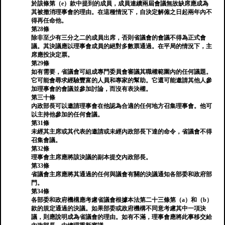
於該條第（e）款中提到的成員，成員連續兩屆會議無故缺席應成為
其被撤消理事會的理由。在這種情況下，自決定解僱之日起兩年內不
得再任命他。
第28條
除非至少有三分之二的成員出席，否則省議會的會議不得為正式會
議。其決議應以理事會成員的絕對多數票通過。在平局的情況下，主
席應投決定票。
第29條
如有需要，省議會可組成專門委員會審議其職權範圍內的任何議題。
它可能會尋求經驗豐富的人員和專家的幫助。它還可能邀請其他人參
加理事會的會議並參加討論，而沒有表決權。
第三十條
內政部長可以邀請理事會在他認為合適的任何地方召集理事會。他可
以主持他參加的任何會議。
第31條
未經其主席或其代表的邀請或未經內政部長下達的命令，省議會不得
召集會議。
第32條
理事會主席應將該決議的副本提交內政部長。
第33條
省議會主席應將其通過的任何與議會有關的決議通知各部委和政府部
門。
第34條
各部委和政府機構應考慮省議會根據本法第二十三條第（a）和（b）
款的規定通過的決議。如果部委或政府機構不同意考慮其中一項決
議，則應說明成為省議會的理由。如有不滿，理事會應將此事移交給