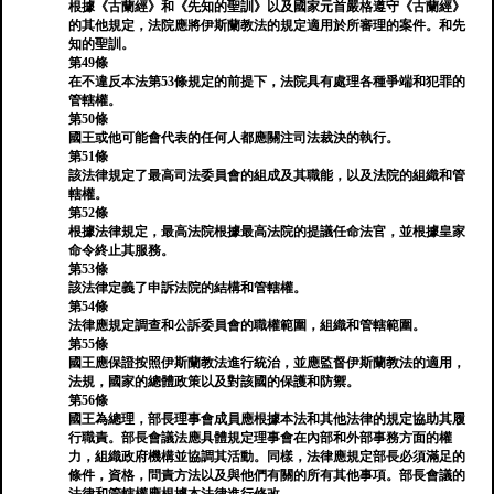
根據《古蘭經》和《先知的聖訓》以及國家元首嚴格遵守《古蘭經》
的其他規定，法院應將伊斯蘭教法的規定適用於所審理的案件。和先
知的聖訓。
第49條
在不違反本法第53條規定的前提下，法院具有處理各種爭端和犯罪的
管轄權。
第50條
國王或他可能會代表的任何人都應關注司法裁決的執行。
第51條
該法律規定了最高司法委員會的組成及其職能，以及法院的組織和管
轄權。
第52條
根據法律規定，最高法院根據最高法院的提議任命法官，並根據皇家
命令終止其服務。
第53條
該法律定義了申訴法院的結構和管轄權。
第54條
法律應規定調查和公訴委員會的職權範圍，組織和管轄範圍。
第55條
國王應保證按照伊斯蘭教法進行統治，並應監督伊斯蘭教法的適用，
法規，國家的總體政策以及對該國的保護和防禦。
第56條
國王為總理，部長理事會成員應根據本法和其他法律的規定協助其履
行職責。部長會議法應具體規定理事會在內部和外部事務方面的權
力，組織政府機構並協調其活動。同樣，法律應規定部長必須滿足的
條件，資格，問責方法以及與他們有關的所有其他事項。部長會議的