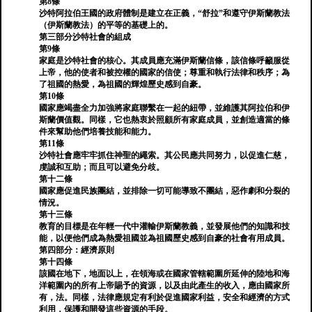
第8條
沙特阿拉伯王國的政府體制是建立在正義，“舒拉”和遵守伊斯蘭教法
（伊斯蘭教法）的平等的基礎上的。
第三部分沙特社會的組成
第9條
家庭是沙特社會的核心。其成員應充滿伊斯蘭信條，該信條呼籲服從
上帝，他的使者和被控權的國家的信使；尊重和執行法律和秩序；為
了祖國的熱愛，為祖國的輝煌歷史感到自豪。
第10條
國家應竭盡全力加強將家庭聯繫在一起的紐帶，並維護其阿拉伯和伊
斯蘭價值觀。同樣，它也熱衷於照顧所有家庭成員，並創造適當的條
件來幫助他們培養技能和能力。
第11條
沙特社會應牢牢抓住神聖的繩索。其公民應共同努力，以促進仁慈，
虔誠和互助；而且可以避免分歧。
第十二條
國家應促進民族團結，並排除一切可能導致不團結，惡作劇和分裂的
情況。
第十三條
教育的目標是在年輕一代中灌輸伊斯蘭教義，並發展他們的知識和技
能，以便他們成為熱愛祖國並為祖國歷史感到自豪的社會有用成員。
第四部分：經濟原則
第十四條
該國在地下，地面以上，在領海或在國家管轄範圍所延伸的陸地和海
洋範圍內的所有上帝賜予的資源，以及由此產生的收入，應由國家所
有，法。同樣，法律應規定有利於促進國家利益，安全和經濟的方式
利用，保護和開發這些資源的手段。