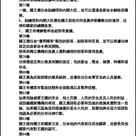
法律和管轄權應根據本法律進行修改。
第57條
一種。國王應任命副總理和內閣大臣，並可以通過皇家命令解除其職
務。
b。副總理和內閣大臣應在國王面前共同負責伊斯蘭教法的適用，法
律和國家的總體政策。
C。國王有權解散和改組部長會議。
第58條
國王應任命“優秀職等”類別的部長，副部長和官員，並可以根據法律
規定由皇家命令將其開除。
部長和獨立機構的負責人應對總理的部委和當局負責。
第59條
法律應規定與公務員有關的規定，包括薪金，獎金，補償，特權和退
休金。
第60條
國王應為武裝部隊的最高統帥，並應依法任命軍官並終止其服務。
第61條
國王有權宣布緊急狀態和全面動員以及戰爭狀態。
第62條
如果危險威脅王國的安全，領土完整，人民的安全及其人民的利益，
或阻礙國家機構的表現，國王應採取必要和迅速的措施來應對這一危
險。如果國王認為這些措施最好是永久性的，那麼他將在這方面採取
他認為必要的任何法律行動。
第63條
國王接待國王和國家元首，任命他的代表前往其他國家，並接受其他
國家代表對王國的認可。
第64條