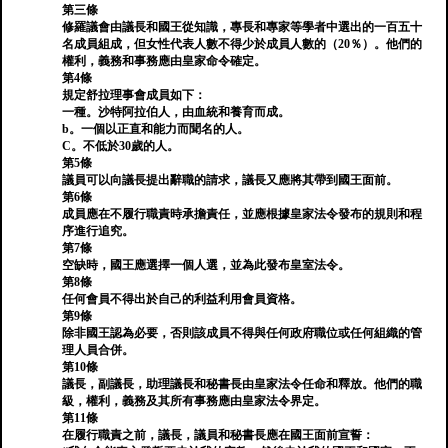
第三條
修羅議會由議長和國王從知識，專長和專家等學者中選出的一百五十
名成員組成，但女性代表人數不得少於成員人數的（20％）。他們的
權利，義務和事務應由皇家命令確定。
第4條
規定舒拉理事會成員如下：
一種。沙特阿拉伯人，由血統和養育而成。
b。一個以正直和能力而聞名的人。
C。不低於30歲的人。
第5條
議員可以向議長提出辭職的請求，議長又應將其帶到國王面前。
第6條
成員應在不履行職責時承擔責任，並應根據皇家法令發布的規則和程
序進行追究。
第7條
空缺時，國王應選擇一個人選，並為此發布皇室法令。
第8條
任何會員不得出於自己的利益利用會員資格。
第9條
除非國王認為必要，否則該成員不得與任何政府職位或任何組織的管
理人員合併。
第10條
議長，副議長，助理議長和秘書長由皇家法令任命和釋放。他們的職
級，權利，義務及其所有事務應由皇家法令界定。
第11條
在履行職責之前，議長，議員和秘書長應在國王面前宣誓：