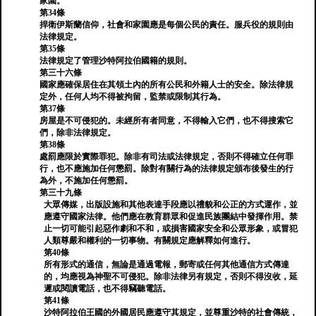
家園。
第34條
捍衛伊斯蘭信仰，社會和家園應是每個公民的責任。服兵役的規則由
法律規定。
第35條
法律規定了管理沙特阿拉伯國籍的規則。
第三十六條
國家應確保居住在其領土內的所有公民和外籍人士的安全。除法律規
定外，任何人均不得被拘留，監禁或限制其行為。
第37條
房屋是不可侵犯的。未經所有者同意，不得輸入它們，也不得搜索它
們，除非法律規定。
第38條
處罰應限於實際罪犯。除非有司法或法律規定，否則不得確立任何罪
行，也不應施加任何懲罰。除對有關行為的法律規定頒布後發生的行
為外，不施加任何懲罰。
第三十九條
大眾傳媒，出版設施和其他表達手段應以禮貌和公正的方式運作，並
應遵守國家法律。他們應在教育群眾和促進民族團結中發揮作用。禁
止一切可能引起惡作劇和不和，或損害國家安全和公眾形象，或冒犯
人類尊嚴和權利的一切事物。有關規定應解釋如何進行。
第40條
所有形式的通信，無論是通過電報，郵寄或任何其他通信方式傳達
的，均應視為神聖不可侵犯。除非法律另有規定，否則不得沒收，延
遲或閱讀電話，也不得竊聽電話。
第41條
沙特阿拉伯王國的外國居民應遵守其規定，並尊重沙特的社會傳統，