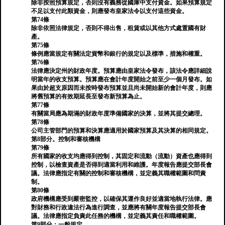
除非按照預算規定，否則沒有義務從國庫中支付資金。如果預算規定
不足以支付此類資金，則應發布皇家法令以支付這些資金。
第74條
除非依照法律規定，否則不得出售，租賃或以其他方式處置國有財
產。
第75條
條例應當規定有關法定貨幣和銀行的規定以及標準，措施和權重。
第76條
法律應決定州的財政年度。預算應由皇家法令發布，該法令應詳細說
明當年的收支預算。預算應在會計年度開始之前至少一個月發布。如
果由於超支原因而未按時發布預算並且尚未開始新的會計年度，則應
將舊預算的有效期延長至發布新預算為止。
第77條
有關當局應為期滿的財政年度準備國家的決算，並將其提交總理。
第78條
公司主管部門的預算和決算應適用於國家預算及其決算的相同規定。
第8部分。控制和審核機構
第79條
所有國家的收支均應得到控制，其固定和流動（流動）資產也應得到
控制，以檢查資產是否得到適當利用和維護。年度報告應提交部長會
議。法律應指定有關的控制和審核機構，並定義其職權範圍和問責
制。
第80條
政府機構應受到嚴密監控，以確保其運作良好並適當地執行法律。應
對財務和行政違法行為進行調查，並應將有關年度報告提交部長會
議。法律應指定負責此任務的機構，並定義其責任和職權範圍。
第9部分：一般規定