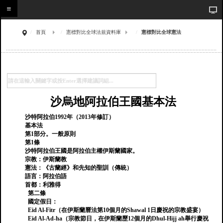
首頁
憲標對比全球法規資料庫
憲標對比全球憲法
沙烏地阿拉伯王國基本法
沙特阿拉伯1992年（2013年修訂）
基本法
第1部分。一般原則
第1條
沙特阿拉伯王國是阿拉伯主權伊斯蘭國家。
宗教：伊斯蘭教
憲法：《古蘭經》和先知的聖訓（傳統）
語言：阿拉伯語
首都：利雅得
第二條
國定假日：
Eid Al-Fitr（在伊斯蘭曆法第10個月的Shawal 1日慶祝的宗教盛宴）
Eid Al-Ad-ha（宗教節日，在伊斯蘭歷12個月的Dhul-Hijj ah舉行慶祝