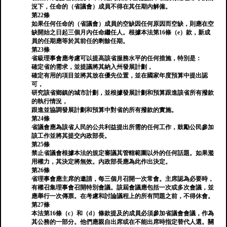
況下，任命的（省議會）成員不得在其任期內解僱。
第22條
如果任何任命的（省議會）成員的空缺因任何原因而空缺，則應在空
缺開始之日起三個月內任命繼任人。根據本法第16條（e）款，新成
員的任期應等於其前任的剩餘任期。
第23條
省級理事會應考慮可以提高該省服務水平的任何措施，特別是：
確定省的需求，並提議將其納入州發展計劃，
確定有用的項目並將其放在優先位置，並在國家年度預算中提出認
可，
研究該省鄉鎮的城市計劃，並根據發展計劃和預算跟進該省所有撥款
的執行情況，
跟進並協調發展計劃和預算中對省的所有撥款的實施。
第24條
省議會應為該省人民的公共利益提出所需的任何工作，鼓勵公民參加
該工作並將其提交內政部長。
第25條
禁止省議會根據本法的規定審議其管轄範圍以外的任何話題。如果濫
用權力，其決定將無效。內政部長應為此作出決定。
第26條
省理事會應主席的邀請，每三個月召開一次常會。主席認為必要時，
有權召集理事會召開特別會議。該屆會議應包括一次或多次會議，並
應舉行一次傳票。在考慮和討論議程上的所有問題之前，不得休會。
第27條
本法第16條（c）和（d）條款提及的成員必須參加省議會會議，作為
其公務的一部分。他們應親自出席或在不能出席時指定替代人選。關