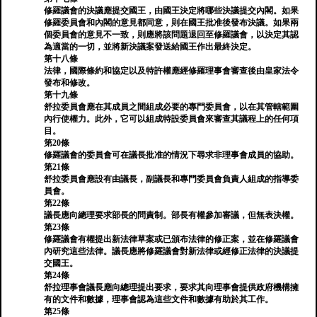
修羅議會的決議應提交國王，由國王決定將哪些決議提交內閣。如果
修羅委員會和內閣的意見都同意，則在國王批准後發布決議。如果兩
個委員會的意見不一致，則應將該問題退回至修羅議會，以決定其認
為適當的一切，並將新決議案發送給國王作出最終決定。
第十八條
法律，國際條約和協定以及特許權應經修羅理事會審查後由皇家法令
發布和修改。
第十九條
舒拉委員會應在其成員之間組成必要的專門委員會，以在其管轄範圍
內行使權力。此外，它可以組成特設委員會來審查其議程上的任何項
目。
第20條
修羅議會的委員會可在議長批准的情況下尋求非理事會成員的協助。
第21條
舒拉委員會應設有由議長，副議長和專門委員會負責人組成的指導委
員會。
第22條
議長應向總理要求部長的問責制。部長有權參加審議，但無表決權。
第23條
修羅議會有權提出新法律草案或已頒布法律的修正案，並在修羅議會
內研究這些法律。議長應將修羅議會對新法律或經修正法律的決議提
交國王。
第24條
舒拉理事會議長應向總理提出要求，要求其向理事會提供政府機構擁
有的文件和數據，理事會認為這些文件和數據有助於其工作。
第25條