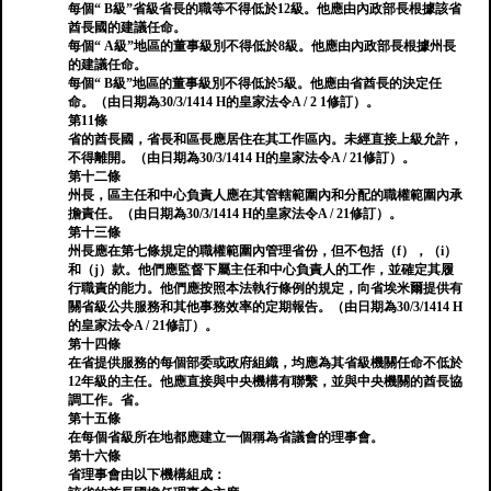
每個“ B級”省級省長的職等不得低於12級。他應由內政部長根據該省
酋長國的建議任命。
每個“ A級”地區的董事級別不得低於8級。他應由內政部長根據州長
的建議任命。
每個“ B級”地區的董事級別不得低於5級。他應由省酋長的決定任
命。（由日期為30/3/1414 H的皇家法令A / 2 1修訂）。
第11條
省的酋長國，省長和區長應居住在其工作區內。未經直接上級允許，
不得離開。（由日期為30/3/1414 H的皇家法令A / 21修訂）。
第十二條
州長，區主任和中心負責人應在其管轄範圍內和分配的職權範圍內承
擔責任。（由日期為30/3/1414 H的皇家法令A / 21修訂）。
第十三條
州長應在第七條規定的職權範圍內管理省份，但不包括（f），（i）
和（j）款。他們應監督下屬主任和中心負責人的工作，並確定其履
行職責的能力。他們應按照本法執行條例的規定，向省埃米爾提供有
關省級公共服務和其他事務效率的定期報告。（由日期為30/3/1414 H
的皇家法令A / 21修訂）。
第十四條
在省提供服務的每個部委或政府組織，均應為其省級機關任命不低於
12年級的主任。他應直接與中央機構有聯繫，並與中央機關的酋長協
調工作。省。
第十五條
在每個省級所在地都應建立一個稱為省議會的理事會。
第十六條
省理事會由以下機構組成：