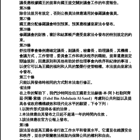
議長應根據國王的規章向國王提交關於議會工作的年度報告。
第26條
除非法規另有規定，否則公務員法律應適用於修羅議會僱員。
第27條
國王應分配修羅議會特別預算。預算應根據皇家法令發布。
第28條
修羅議會的財務，審計和結算帳戶應受皇家法令發布的特別規定的約
束。
第29條
舒拉理事會條例應確定議長，副議長，秘書長，助理議長，其機構，
會議方式，工作管理，委員會工作和表決程序的職能。規章還應規定
辯論規則，回應原則和其他有助於舒拉理事會內秩序和紀律的事項，
以便它可以為王國的福利和人民的繁榮行使管轄權。本法規由皇家法
令發布。
第三十條
只能以與發佈時相同的方式對本法進行修正。
省法律
在上帝的幫助下，我們沙特阿拉伯王國君主法赫德·本·阿卜杜勒阿齊
茲·阿爾·索德（Fahd Bin Abdulaziz Al-Saud）考慮到公共利益以及提
高各省政府機構績效和現代化水平的願望，下令下列：
1.以附件形式頒佈各省的法律，
2.本法律應自其發布之日起不超過一年的時間內生效，
3.該法律應在官方公報上發布。
第1條
該法旨在提高王國各省行政工作水平和發展水平。它還旨在維護安全
和秩序，並在伊斯蘭教法框架內保障公民的權利和自由。