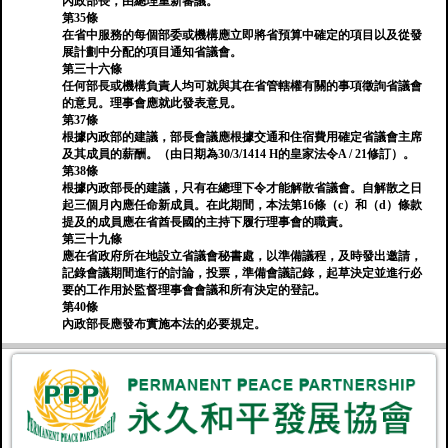
內政部長，由總理重新審議。
第35條
在省中服務的每個部委或機構應立即將省預算中確定的項目以及從發
展計劃中分配的項目通知省議會。
第三十六條
任何部長或機構負責人均可就與其在省管轄權有關的事項徵詢省議會
的意見。理事會應就此發表意見。
第37條
根據內政部的建議，部長會議應根據交通和住宿費用確定省議會主席
及其成員的薪酬。（由日期為30/3/1414 H的皇家法令A / 21修訂）。
第38條
根據內政部長的建議，只有在總理下令才能解散省議會。自解散之日
起三個月內應任命新成員。在此期間，本法第16條（c）和（d）條款
提及的成員應在省酋長國的主持下履行理事會的職責。
第三十九條
應在省政府所在地設立省議會秘書處，以準備議程，及時發出邀請，
記錄會議期間進行的討論，投票，準備會議記錄，起草決定並進行必
要的工作用於監督理事會會議和所有決定的登記。
第40條
內政部長應發布實施本法的必要規定。