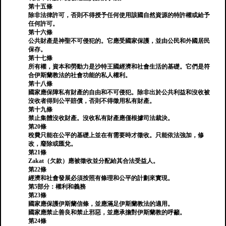
第十五條
除非法律許可，否則不得授予任何使用該國自然資源的特許權或給予
任何許可。
第十六條
公共財產是神聖不可侵犯的。它應受國家保護，並由公民和外國居民
保存。
第十七條
所有權，資本和勞動力是沙特王國經濟和社會生活的基礎。它們是符
合伊斯蘭教法的社會功能的私人權利。
第十八條
國家應保障私有財產的自由和不可侵犯。除非出於公共利益和沒收被
沒收者得到公平賠償，否則不得徵用私有財產。
第十九條
禁止集體沒收財產。沒收私有財產應僅根據司法裁決。
第20條
稅費只能在公平的基礎上並在有需要時才徵收。只能依法強加，修
改，廢除或匯兌。
第21條
Zakat（欠款）應被徵收並分配給其合法受益人。
第22條
經濟和社會發展必須按照有條理和公平的計劃來實現。
第5部分：權利和義務
第23條
國家應保護伊斯蘭信條，並應滿足伊斯蘭教法的適用。
國家應禁止善良和禁止邪惡，並應承擔對伊斯蘭教的呼籲。
第24條