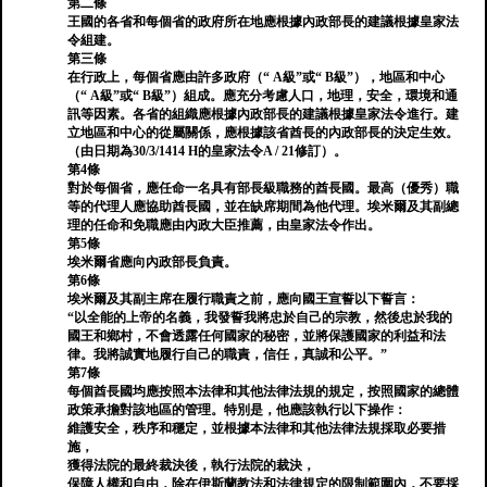
第二條
王國的各省和每個省的政府所在地應根據內政部長的建議根據皇家法
令組建。
第三條
在行政上，每個省應由許多政府（“ A級”或“ B級”），地區和中心
（“ A級”或“ B級”）組成。應充分考慮人口，地理，安全，環境和通
訊等因素。各省的組織應根據內政部長的建議根據皇家法令進行。建
立地區和中心的從屬關係，應根據該省酋長的內政部長的決定生效。
（由日期為30/3/1414 H的皇家法令A / 21修訂）。
第4條
對於每個省，應任命一名具有部長級職務的酋長國。最高（優秀）職
等的代理人應協助酋長國，並在缺席期間為他代理。埃米爾及其副總
理的任命和免職應由內政大臣推薦，由皇家法令作出。
第5條
埃米爾省應向內政部長負責。
第6條
埃米爾及其副主席在履行職責之前，應向國王宣誓以下誓言：
“以全能的上帝的名義，我發誓我將忠於自己的宗教，然後忠於我的
國王和鄉村，不會透露任何國家的秘密，並將保護國家的利益和法
律。我將誠實地履行自己的職責，信任，真誠和公平。”
第7條
每個酋長國均應按照本法律和其他法律法規的規定，按照國家的總體
政策承擔對該地區的管理。特別是，他應該執行以下操作：
維護安全，秩序和穩定，並根據本法律和其他法律法規採取必要措
施，
獲得法院的最終裁決後，執行法院的裁決，
保障人權和自由，除在伊斯蘭教法和法律規定的限制範圍內，不要採