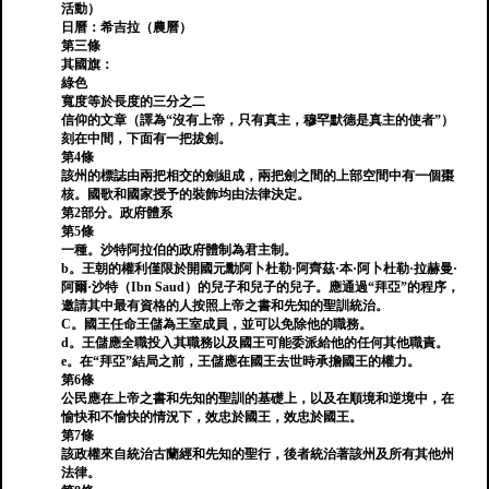
活動）
日曆：希吉拉（農曆）
第三條
其國旗：
綠色
寬度等於長度的三分之二
信仰的文章（譯為“沒有上帝，只有真主，穆罕默德是真主的使者”）
刻在中間，下面有一把拔劍。
第4條
該州的標誌由兩把相交的劍組成，兩把劍之間的上部空間中有一個棗
核。國歌和國家授予的裝飾均由法律決定。
第2部分。政府體系
第5條
一種。沙特阿拉伯的政府體制為君主制。
b。王朝的權利僅限於開國元勳阿卜杜勒·阿齊茲·本·阿卜杜勒·拉赫曼·
阿爾·沙特（Ibn Saud）的兒子和兒子的兒子。應通過“拜亞”的程序，
邀請其中最有資格的人按照上帝之書和先知的聖訓統治。
C。國王任命王儲為王室成員，並可以免除他的職務。
d。王儲應全職投入其職務以及國王可能委派給他的任何其他職責。
e。在“拜亞”結局之前，王儲應在國王去世時承擔國王的權力。
第6條
公民應在上帝之書和先知的聖訓的基礎上，以及在順境和逆境中，在
愉快和不愉快的情況下，效忠於國王，效忠於國王。
第7條
該政權來自統治古蘭經和先知的聖行，後者統治著該州及所有其他州
法律。