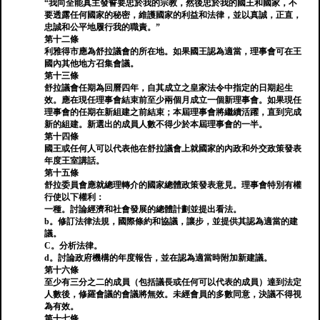
“我向全能真主發誓要忠於我的宗教，然後忠於我的國王和國家，不
要透露任何國家的秘密，維護國家的利益和法律，並以真誠，正直，
忠誠和公平地履行我的職責。”
第十二條
利雅得市應為舒拉議會的所在地。如果國王認為適當，理事會可在王
國內其他地方召集會議。
第十三條
舒拉議會任期為回曆四年，自其成立之皇家法令中指定的日期起生
效。應在現任理事會結束前至少兩個月成立一個新理事會。如果現任
理事會的任期在新組建之前結束；本屆理事會將繼續活躍，直到完成
新的組建。新選出的成員人數不得少於本屆理事會的一半。
第十四條
國王或任何人可以代表他在舒拉議會上就國家的內政和外交政策發表
年度王室講話。
第十五條
舒拉委員會應就總理轉介的國家總體政策發表意見。理事會特別有權
行使以下權利：
一種。討論經濟和社會發展的總體計劃並提出看法。
b。修訂法律法規，國際條約和協議，讓步，並提供其認為適當的建
議。
C。分析法律。
d。討論政府機構的年度報告，並在認為適當時附加新建議。
第十六條
至少有三分之二的成員（包括議長或任何可以代表的成員）達到法定
人數後，修羅會議的會議將無效。未經會員的多數同意，決議不得視
為有效。
第十七條