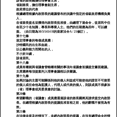
該省的酋長國擔任理事會主席，
省副酋長，擔任理事會副主席，
政府席位的代表
根據總理根據內政部長的建議發布的決議中指定的省級政府機構負責
人，
在省酋長提名並獲得內政部長批准後，由總理下達命令，從居民中任
命至少十名知識，專長和專業人士。他們的任期應為四年，可以續
簽。（由日期為30/3/1414 H的皇家法令A / 21修訂）。
第十七條
規定理事會的每個成員應：
沙特國民的出生和血統，
以公義和能力而聞名的人，
不小於30歲，
該省居民。
第十八條
成員有權就與省議會管轄權有關的事項向省議會首腦提交書面建議。
主席應將每項提案列入理事會議程以供審議。
第十九條
如果討論的主題可能關係到他的個人利益或可能使他的證言不可接受
的個人或任命他為監護人，代理人或代表的個人，則該成員不得參加
（省）理事會或其委員會的討論。
第20條
希望辭職的（省議會）成員應通過該省的酋長國將其請求提交內政部
長。在總理根據內政部長的提議批准首相之前，他的辭職不被視為有
效。
第21條
在法律未提及的情況下，未經內政部長的提議，在沒有總理命令的情