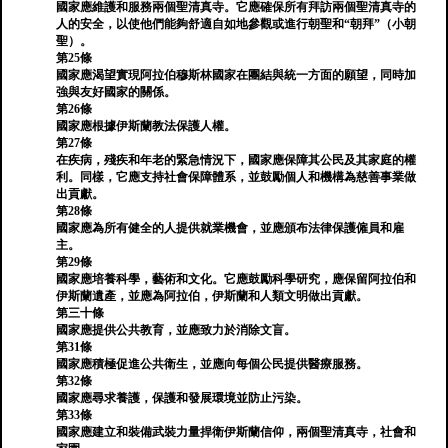
國家應維護和服務兩個聖清真寺。它應確保所有拜訪兩個聖清真寺的
人的安全，以使他們能夠舒適自如地參觀或進行朝聖和“朝拜”（小朝
聖）。
第25條
國家應渴望實現阿拉伯穆斯林國家在團結與統一方面的願望，同時加
強與友好國家的關係。
第26條
國家應根據伊斯蘭教法保護人權。
第27條
在疾病，殘疾和年老的緊急情況下，國家應保障其公民及其家庭的權
利。同樣，它應支持社會保障體系，並鼓勵個人和機構為慈善事業做
出貢獻。
第28條
國家應為所有健全的人提供就業機會，並應頒布法律保護僱員和雇
主。
第29條
國家應培養科學，藝術和文化。它應鼓勵科學研究，應保留阿拉伯和
伊斯蘭遺產，並應為阿拉伯，伊斯蘭和人類文明做出貢獻。
第三十條
國家應提供公共教育，並應致力於消除文盲。
第31條
國家應積極促進公共衛生，並應向每個公民提供醫療服務。
第32條
國家應尋求養護，保護和發展環境並防止污染。
第33條
國家應建立和裝備武裝力量捍衛伊斯蘭信仰，兩個聖清真寺，社會和