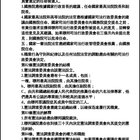
員會選定的任命候選人。
3.國務院應根據國家行政首長的建議，任命國家最高法院院長和副
院長。
4.國家最高法院和高等法院的法官應根據國家司法行政委員會的建
議由國務院任命。國家司法行政委員會在向國務院提交提名之前，
有責任徵求並獲得聯邦司法行政委員會對被提名人的意見，並轉發
這些意見及其建議。如果聯邦司法行政委員會在三個月內未提出意
見，則國務院可以批准任命。
五，國家一審法院法官應經國家司法行政管理委員會推薦，由國務
院任命。
6.職業行為守則和紀律以及任何法院法官的調動應由有關的司法行
政委員會決定。
第82條憲法調查委員會的結構
1.憲法調查委員會由該憲法設立。
2.憲法調查委員會應有十一名成員，包括：
一種。聯邦最高法院院長，由其擔任院長；
b。聯邦最高法院副院長，由其擔任副院長；
C。由共和國總統根據人民代表院的推薦任命的六名法律專家，他
們應具有公認的專業能力和較高的道德水平；
d。由聯邦眾議院從其成員中指定的三人。
3.憲法調查委員會應建立組織結構，以確保迅速履行其職責。
第83條憲法的解釋
1.所有憲法糾紛應由聯邦議院裁決。
2.聯邦議院應在收到後三十天內決定憲法調查委員會向其提交的憲
法糾紛。
第84條。憲法調查委員會的權力和職能
1.憲法調查委員會有權調查憲法糾紛。如果理事會在審議此事後認