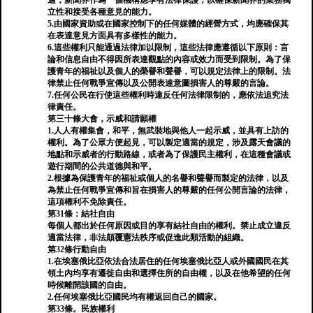
通，新聞界作為一個機構應享有法律保護，以確保新聞界的業務獨
立性和接受各種意見的能力。
5.由國家資助或在國家控制下的任何媒體的經營方式，均應確保其
在表達意見方面具有多樣性的能力。
6.這些權利只能通過法律加以限制，這些法律應遵循以下原則：言
論和信息自由不得因所表達觀點的內容或效力而受到限制。為了保
護青年的福祉以及個人的榮譽和聲譽，可以規定法律上的限制。法
律禁止任何戰爭宣傳以及公開表達意圖損害人的尊嚴的言論。
7.任何公民在行使這些權利時違反任何法律限制的，應依法追究法
律責任。
第三十條大會，示威和請願權
1.人人有權集會，和平，無武裝地與他人一起示威，並具有上訪的
權利。為了公眾方便起見，可以製定適當的規定，涉及露天會議的
地點和示威者的行動路線，或者為了保護民主權利，在這種會議或
遊行期間的公共道德與和平。
2.根據為保護青年的福祉或個人的名譽和聲譽而製定的法律，以及
為禁止任何戰爭宣傳和旨在損害人的尊嚴的任何公開言論的法律，
這項權利不免除責任。
第31條：結社自由
每個人都出於任何原因或目的享有結社自由的權利。禁止成立違反
適當法律，非法顛覆憲法秩序或促進此類活動的組織。
第32條行動自由
1.在埃塞俄比亞依法合法居住的任何埃塞俄比亞人或外國國民在其
領土內均享有遷徙自由和選擇住所的自由權，以及在他希望的任何
時候離開該國的自由。
2.任何埃塞俄比亞國民均有權返回自己的國家。
第33條。民族權利