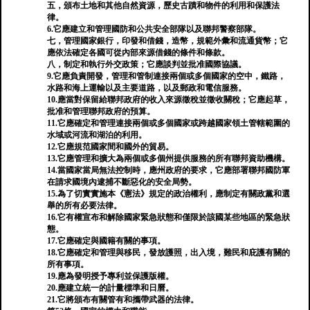
五，頒布土地和其他自然資源，歷史古蹟和物件的利用和保護法
律。
6.它應建立和管理國防和公共安全部隊以及聯邦警察部隊。
七，管理國家銀行，印發和借錢，造幣，規範外彙和流通貨幣；它
應依法確定各國可從內部來源借錢的條件和條款。
八，制定和執行外交政策；它應談判並批准國際協議。
9.它應負責開發，管理和管制連接兩個或多個國家的空中，鐵路，
水路和海上運輸以及主要道路，以及郵政和電信服務。
10.應當對保留給聯邦政府的收入來源徵稅並徵收關稅；它應起草，
批准和管理聯邦政府的預算。
11.它應確定和管理連接兩個或多個國家或跨越國家領土管轄範圍的
水域或河流和湖泊的利用。
12.它應規范國家間和國外的貿易。
13.它應管理和擴大為兩個或多個州提供服務的所有聯邦資助機構。
14.當國家當局無法控制時，應州政府的要求，它應部署聯邦國防軍
在請求國境內逮捕不斷惡化的安全局勢。
15.為了切實實施本《憲法》規定的政治權利，應制定有關政黨和選
舉的所有必要法律。
16.它有權宣布和解除國家緊急狀態和僅限於該國某些地區的緊急狀
態。
17.它應確定與國籍有關的事項。
18.它應確定和管理與移民，發放護照，出入境，難民和庇護有關的
所有事項。
19.應為發明授予專利並保護版權。
20.應建立統一的計量標準和日曆。
21.它將頒布有關管有和攜帶武器的法律。