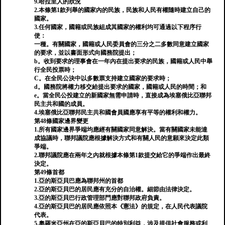
9.哈拉里人的狀況
2.本條第1款列舉的國家內的民族，民族和人民有權隨時建立自己的
國家。
3.任何國家，國籍或民族組成其國家的權利均可通過以下程序行
使：
一種。有關國家，國籍或人民委員會的三分之二多數同意建立國家
的要求，並以書面形式向國務院提出；
b。收到要求的理事會在一年內在提出要求的民族，國籍或人民中舉
行全民投票時；
C。在全民公決中以多數票支持建立國家的要求時；
d。國務院將權力移交給提出要求的國家，國籍或人民的時間；和
e。當全民公投建立的新國家無需申請時，直接成為埃塞俄比亞聯邦
民主共和國的成員。
4.埃塞俄比亞聯邦民主共和國會員國應享有平等的權利和權力。
第48條國家邊界變更
1.所有國家邊界爭端均應經有關國家同意解決。當有關國家未能達
成協議時，聯邦議院應根據解決方式和有關人民的意願來決定此類
爭端。
2.聯邦議院應在兩年之內就根據本條第1款提交給它的爭端作出最終
決定。
第49條首都
1.亞的斯亞貝巴應為聯邦州的首都
2.亞的斯亞貝巴的居民應有充分的自治權。細節由法律決定。
3.亞的斯亞貝巴行政管理部門應對聯邦政府負責。
4.亞的斯亞貝巴的居民應依照本《憲法》的規定，在人民代表議院
代表。
5.奧羅米亞州在亞的斯亞貝巴的特別利益，涉及提供社會服務或利