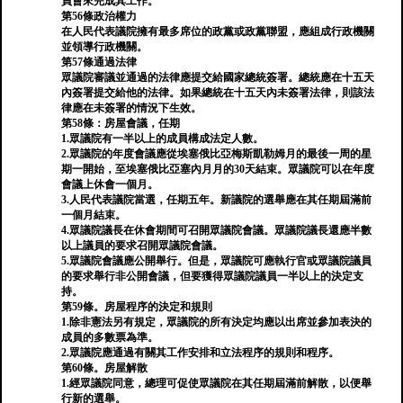
員會來完成其工作。
第56條政治權力
在人民代表議院擁有最多席位的政黨或政黨聯盟，應組成行政機關
並領導行政機關。
第57條通過法律
眾議院審議並通過的法律應提交給國家總統簽署。總統應在十五天
內簽署提交給他的法律。如果總統在十五天內未簽署法律，則該法
律應在未簽署的情況下生效。
第58條：房屋會議，任期
1.眾議院有一半以上的成員構成法定人數。
2.眾議院的年度會議應從埃塞俄比亞梅斯凱勒姆月的最後一周的星
期一開始，至埃塞俄比亞塞內月月的30天結束。眾議院可以在年度
會議上休會一個月。
3.人民代表議院當選，任期五年。新議院的選舉應在其任期屆滿前
一個月結束。
4.眾議院議長在休會期間可召開眾議院會議。眾議院議長還應半數
以上議員的要求召開眾議院會議。
5.眾議院會議應公開舉行。但是，眾議院可應執行官或眾議院議員
的要求舉行非公開會議，但要獲得眾議院議員一半以上的決定支
持。
第59條。房屋程序的決定和規則
1.除非憲法另有規定，眾議院的所有決定均應以出席並參加表決的
成員的多數票為準。
2.眾議院應通過有關其工作安排和立法程序的規則和程序。
第60條。房屋解散
1.經眾議院同意，總理可促使眾議院在其任期屆滿前解散，以便舉
行新的選舉。