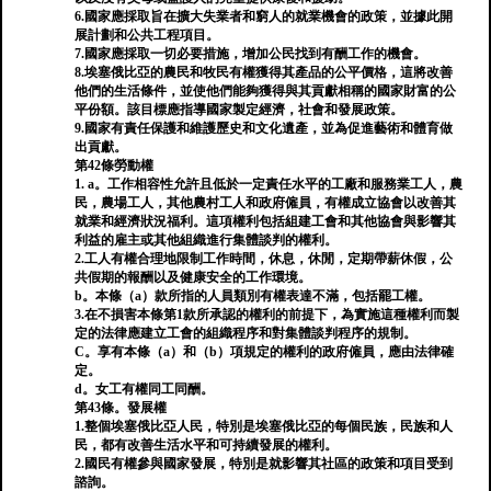
6.國家應採取旨在擴大失業者和窮人的就業機會的政策，並據此開
展計劃和公共工程項目。
7.國家應採取一切必要措施，增加公民找到有酬工作的機會。
8.埃塞俄比亞的農民和牧民有權獲得其產品的公平價格，這將改善
他們的生活條件，並使他們能夠獲得與其貢獻相稱的國家財富的公
平份額。該目標應指導國家製定經濟，社會和發展政策。
9.國家有責任保護和維護歷史和文化遺產，並為促進藝術和體育做
出貢獻。
第42條勞動權
1. a。工作相容性允許且低於一定責任水平的工廠和服務業工人，農
民，農場工人，其他農村工人和政府僱員，有權成立協會以改善其
就業和經濟狀況福利。這項權利包括組建工會和其他協會與影響其
利益的雇主或其他組織進行集體談判的權利。
2.工人有權合理地限制工作時間，休息，休閒，定期帶薪休假，公
共假期的報酬以及健康安全的工作環境。
b。本條（a）款所指的人員類別有權表達不滿，包括罷工權。
3.在不損害本條第1款所承認的權利的前提下，為實施這種權利而製
定的法律應建立工會的組織程序和對集體談判程序的規制。
C。享有本條（a）和（b）項規定的權利的政府僱員，應由法律確
定。
d。女工有權同工同酬。
第43條。發展權
1.整個埃塞俄比亞人民，特別是埃塞俄比亞的每個民族，民族和人
民，都有改善生活水平和可持續發展的權利。
2.國民有權參與國家發展，特別是就影響其社區的政策和項目受到
諮詢。