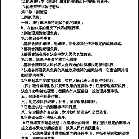
12.他應履行本《憲法》和其他法律賦予他的所有責任。
13.他應遵守並執行憲法。
第75條：副總理
1.副總理應：
一種。履行總理應特別賦予他的職責；
b。在他缺席的情況下代表總理行事。
2.副總理應對總理負責。
第76條部長理事會
1.部長會議由總理，副總理，部長和其他依法確定的成員組成。
2.部長會議對總理負責。
3.部長會議在所有決定中對人民代表院負責。
第77條。部長理事會的權力和職能
1.部長會議確保人民代表大會通過的法律和決定得到執行。
2.決定各部委及其負責的其他政府機關的組織結構；它應協調其活
動並提供領導。
3.它應起草年度聯邦預算，並在人民代表大會批准後執行。
（四）確保國家財政和貨幣政策的適當執行；它應管理國家銀行，
決定印鈔和鑄造硬幣，從國內外來源借錢，並管理外匯事務。
五，保護專利和著作權。
六，制定和執行經濟，社會，發展政策和戰略。
7.它應提供統一的測量標準和日曆。
八，制定國家外交政策，對其執行情況進行全面監督。
9.它應確保遵守法律和秩序。
10.它有權宣布緊急狀態；在這樣做的時候，應在憲法規定的期限內
提交宣布緊急狀態的宣言，以供人民代表院批准。
十一，它應將屬於其職權範圍內的任何事項，包括有關宣戰的法律
草案，提交法律草案。