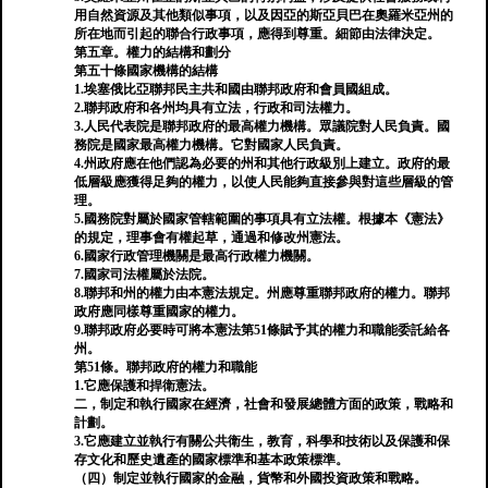
用自然資源及其他類似事項，以及因亞的斯亞貝巴在奧羅米亞州的
所在地而引起的聯合行政事項，應得到尊重。細節由法律決定。
第五章。權力的結構和劃分
第五十條國家機構的結構
1.埃塞俄比亞聯邦民主共和國由聯邦政府和會員國組成。
2.聯邦政府和各州均具有立法，行政和司法權力。
3.人民代表院是聯邦政府的最高權力機構。眾議院對人民負責。國
務院是國家最高權力機構。它對國家人民負責。
4.州政府應在他們認為必要的州和其他行政級別上建立。政府的最
低層級應獲得足夠的權力，以使人民能夠直接參與對這些層級的管
理。
5.國務院對屬於國家管轄範圍的事項具有立法權。根據本《憲法》
的規定，理事會有權起草，通過和修改州憲法。
6.國家行政管理機關是最高行政權力機關。
7.國家司法權屬於法院。
8.聯邦和州的權力由本憲法規定。州應尊重聯邦政府的權力。聯邦
政府應同樣尊重國家的權力。
9.聯邦政府必要時可將本憲法第51條賦予其的權力和職能委託給各
州。
第51條。聯邦政府的權力和職能
1.它應保護和捍衛憲法。
二，制定和執行國家在經濟，社會和發展總體方面的政策，戰略和
計劃。
3.它應建立並執行有關公共衛生，教育，科學和技術以及保護和保
存文化和歷史遺產的國家標準和基本政策標準。
（四）制定並執行國家的金融，貨幣和外國投資政策和戰略。