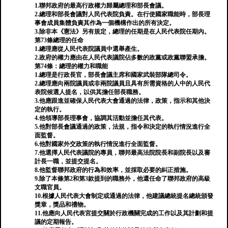
1.聯邦政府的最高行政權力歸屬總理和部長會議。
2.總理和部長會議對人民代表院負責。在行使國家職能時，部長理
事會成員集體負責其作為一個機構作出的所有決定。
3.除非本《憲法》另有規定，總理的任期是在人民代表院任期內。
第73條總理的任命
1.總理應從人民代表院議員中選舉產生。
2.政府的權力應由在人民代表議院佔多數的政黨或政黨聯盟承擔。
第74條：總理的權力和職能
1.總理是行政長官，部長會議主席和國家武裝部隊總司令。
2.總理應向兩院議員或非兩院議員且具有所需資格的人中的人民代
表院候選人提名，以供其擔任部長職務。
3.他應跟進並確保人民代表大會通過的法律，政策，指示和其他決
定的執行。
4.他領導部長理事會，協調其活動並擔任其代表。
5.他對部長會議通過的政策，法規，指令和決定的執行情況進行全
面監督。
6.他對國家外交政策的執行情況進行全面監督。
7.他選擇人民代表議院的專員，聯邦最高法院院長和副院長以及審
計長一職，並提交提名。
8.他監督聯邦政府的行為和效率，並採取必要的糾正措施。
9.除了本條第2和第3款提到的職務外，他還任命了聯邦政府的高級
文職官員。
10.根據人民代表大會制定或通過的法律，他建議總統提名總統頒發
獎章，獎品和禮物。
11.他應向人民代表宮提交關於行政機關完成的工作以及其計劃和提
議的定期報告。