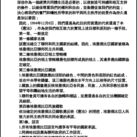
深信作為一個經濟共同體生活是必要的，以便創造可持續和相互支持
的條件，以確保尊重我們的權利和自由，並集體促進我們的利益；
決心將我們的奮鬥和犧牲所帶來的和平與民主秩序的前景作為持久遺
產加以鞏固；
因此，1994年12月8日，我們通過為此目的而當選的代表通過了本
《憲法》，作為使我們相互致力於實現上述目標和原則的一種手段。
第一章。一般規定
第一條國家名稱
該憲法確立了聯邦和民主國家的結構。因此，埃塞俄比亞國家被稱為
埃塞俄比亞聯邦民主共和國。
第二條埃塞俄比亞領土管轄權
埃塞俄比亞的領土管轄權應包括聯邦成員的領土，其邊界應由國際協
定確定。
第三條埃塞俄比亞國旗
1.埃塞俄比亞國旗應由頂部的綠色，中間的黃色和底部的紅色組成，
並在中央帶有國徽。這三種顏色應在水平方向上以相等的尺寸設置。
2.國旗上的國徽應反映埃塞俄比亞各民族，民族，人民和宗教社區希
望平等和團結地生活的希望。
3.聯邦會員可擁有各自的旗幟和標誌，並應通過各自的立法機關確定
其細節。
第四條埃塞俄比亞民族國歌
依法確定的埃塞俄比亞國歌應反映《憲法》的理想，埃塞俄比亞人民
致力於民主秩序和共同命運的承諾。
第5條。語言
1.所有埃塞俄比亞語言均應享有平等的國家承認。
2.阿姆哈拉語應為聯邦政府的工作語言。