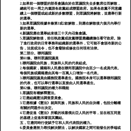
2.如果前一個聯盟的部長會議由於在眾議院失去多數席位而解散，
總統可在一周之內邀請各政黨組成聯盟政府。如果各政黨不同意繼
續上一個聯盟或組成新的多數聯盟，則眾議院將解散，並應舉行新
的選舉。
3.如果眾議院根據本條第1或2款解散，則應在解散後六個月內舉行
新的選舉。
4.新議院應在選舉結束後三十天內召集會議。
5.眾議院解散後，前任執政黨或政黨聯盟應繼續擔任看守政府。除
了進行政府的日常事務和組織新的選舉外，它可能不會頒布新的公
告，法規或法令，也不會廢除或修改任何現有法律。
第二部分。聯邦議院
第61條。聯邦眾議院議員
1.聯邦議院由民族，民族和人民的代表組成。
2.每個國家，國籍和人民應在聯邦眾議院中由至少一名成員代表。
每個民族或國籍應由其每一百萬人口增加一名代表。
3.聯邦議院議員由國務院選舉產生。國務院本身可以選舉聯邦議院
的代表，也可以舉行選舉以直接由人民選舉產生。
第62條。聯邦議院的權力和職能
1.眾議院有權解釋憲法。
2.它應組織憲法調查委員會。
3.它應根據《憲法》就與民族，民族和人民的自決權，包括分離權
有關的問題作出決定。
4.它應促進《憲法》所載的埃塞俄比亞人民的平等，並在相互同意
的基礎上促進和鞏固其團結。
五，它應同時行使賦予它和人民代表院的權力。
6.委員會應努力尋找解決辦法，以解決國家之間可能發生的爭端或