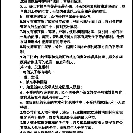
成身體或精神傷害的法律，習俗和做法。
5. a。婦女有權享有帶薪全薪產假。產假的期限應根據法律確定，並
考慮到工作的性質，母親的健康以及兒童和家庭的福祉。
b。根據法律規定，產假可包括帶薪全薪產假。
6.婦女有權在製定國家發展政策，設計和執行項目時，特別是在影
響婦女利益的項目中，得到充分協商。
7.婦女有權獲得，管理，控制，使用和轉讓財產。特別是，他們在
土地的使用，轉讓，管理和控制方面享有與男子平等的權利。他們
在財產繼承中也應享有同等待遇。
8.婦女應享有在就業，晉升，薪酬和退休金權利轉讓方面的平等權
利。
9.為了防止由於懷孕和分娩而造成的傷害並維護其健康，婦女有權
獲得計劃生育的教育，信息和能力。
第36條。兒童權利
1.每個孩子都有權利：
一種。生活;
b。以名字和國籍
C。知道並由其父母或法定監護人照顧；
d。不受剝削行為的約束，既不需要也不被允許從事可能對其教育，
健康或福祉有害或有害的工作；
e。在負責照顧兒童的學校和其他機構中，不受體罰或殘忍和不人道
待遇。
2.在公共和私人福利機構，法院，行政機關或立法機構針對兒童採
取的所有行動中，首要考慮應是兒童的最大利益。
3.進入矯正或康復機構的少年犯，以及成為國家監護人或安置在公
共或私人孤兒院的少年，應與成年人分開存放。
4.非婚生子女與非婚生子女享有同等權利。