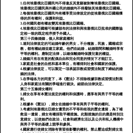
1.任何埃塞俄比亞國民均不得違反其意願被剝奪埃塞俄比亞國籍。
埃塞俄比亞國民與外國公民的婚姻均不得廢除其埃塞俄比亞國籍。
2.每個埃塞俄比亞國民均有權享受法律規定的從埃塞俄比亞國籍獲
得的所有權利，保護和利益。
3.任何國民都有權改變其埃塞俄比亞國籍。
4.埃塞俄比亞國籍可根據頒布的法律和與埃塞俄比亞批准的國際協
定相一致的既定程序授予外國人。
第三十四條婚姻，個人和家庭權利
1.達到法律規定的可結婚年齡的男女，不分種族，民族，國籍或宗
教，都有權結婚並建立家庭。他們在結婚，結婚期間和離婚時享有
平等的權利。應制定法律，以確保離婚時保護兒童的權益。
2.婚姻只有在有意的配偶自由和完全同意的情況下才能訂立。
3.家庭是社會的自然和基本單位，有權得到社會和國家的保護。
4.根據法律規定，可以製定一項承認宗教或習慣法制度下締結的婚
姻的法律。
5.在爭端各方的同意下，本《憲法》不排除根據宗教或習慣法對與
人身和家庭法有關的爭端進行裁決。細節由法律決定。
第三十五條婦女權利
1.婦女在享有本憲法規定的權利和保護時，應享有與男子平等的權
利。
2.根據本《憲法》，婦女在婚姻中享有與男子平等的權利。
3.考慮到埃塞俄比亞婦女遭受的不平等和歧視的歷史遺留，為了補
救這一遺留，婦女有權採取平權措施。此類措施的目的應是特別注
意婦女，以使她們在政治，社會和經濟生活以及公共和私人機構中
與男子平等的基礎上競爭和參與。
4.國家應行使婦女消除有害習俗影響的權利。禁止壓迫或對婦女造