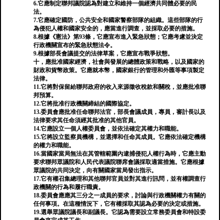
6.它應制定聯邦議院認為對建立和維持一個經濟共同體必要的民
法。
7.它應確定國防，公共安全和國家警察部隊的組織。這些部隊的行
為侵犯人權和國家安全的，應當進行調查，並採取必要的措施。
8.根據《憲法》第93條，它應宣布進入緊急狀態；它應考慮並決定
行政機關宣布的緊急狀態法令。
9.根據部長會議提交的法律草案，它應宣布戰爭狀態。
十，應批准國家經濟，社會與發展的總體政策和戰略，以及國家的
財政和貨幣政策。它應就本幣，國家銀行的管理和外匯等事項製定
法律。
11.它將對保留給聯邦政府的收入來源徵收稅款和關稅，並應批准聯
邦預算。
12.它將批准行政機關締結的國際協定。
13.委員會應批准任命聯邦法官，部長會議成員，專員，審計長以及
法律要求其任命須經其批准的其他官員。
14.它應設立一個人權委員會，並依法確定其權力和職能。
15.它將設立監察員機構，並選擇和任命其成員。它應依法確定機構
的權力和職能。
16.當國家當局無法在其管轄範圍內逮捕侵犯人權行為時，它應主動
要求聯邦眾議院和人民代表議院聯席會議採取適當措施。它應根據
眾議院的共同決定，向有關國家當局發出指示。
17.它有權召集總理和其他聯邦官員並對其進行訊問，並有權調查行
政機關的行為和履行職責。
18.委員會應應其三分之一成員的要求，討論與行政機關權力有關的
任何事項。在這種情況下，它有權採取其認為必要的決定或措施。
19.選舉眾議院議長和副議長。它認為需要設立常務委員會和特設委