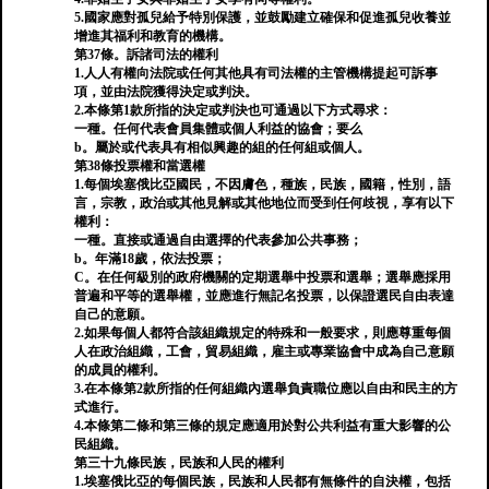
5.國家應對孤兒給予特別保護，並鼓勵建立確保和促進孤兒收養並
增進其福利和教育的機構。
第37條。訴諸司法的權利
1.人人有權向法院或任何其他具有司法權的主管機構提起可訴事
項，並由法院獲得決定或判決。
2.本條第1款所指的決定或判決也可通過以下方式尋求：
一種。任何代表會員集體或個人利益的協會；要么
b。屬於或代表具有相似興趣的組的任何組或個人。
第38條投票權和當選權
1.每個埃塞俄比亞國民，不因膚色，種族，民族，國籍，性別，語
言，宗教，政治或其他見解或其他地位而受到任何歧視，享有以下
權利：
一種。直接或通過自由選擇的代表參加公共事務；
b。年滿18歲，依法投票；
C。在任何級別的政府機關的定期選舉中投票和選舉；選舉應採用
普遍和平等的選舉權，並應進行無記名投票，以保證選民自由表達
自己的意願。
2.如果每個人都符合該組織規定的特殊和一般要求，則應尊重每個
人在政治組織，工會，貿易組織，雇主或專業協會中成為自己意願
的成員的權利。
3.在本條第2款所指的任何組織內選舉負責職位應以自由和民主的方
式進行。
4.本條第二條和第三條的規定應適用於對公共利益有重大影響的公
民組織。
第三十九條民族，民族和人民的權利
1.埃塞俄比亞的每個民族，民族和人民都有無條件的自決權，包括