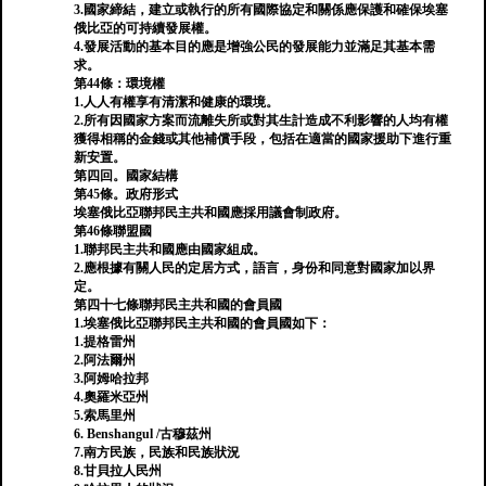
3.國家締結，建立或執行的所有國際協定和關係應保護和確保埃塞
俄比亞的可持續發展權。
4.發展活動的基本目的應是增強公民的發展能力並滿足其基本需
求。
第44條：環境權
1.人人有權享有清潔和健康的環境。
2.所有因國家方案而流離失所或對其生計造成不利影響的人均有權
獲得相稱的金錢或其他補償手段，包括在適當的國家援助下進行重
新安置。
第四回。國家結構
第45條。政府形式
埃塞俄比亞聯邦民主共和國應採用議會制政府。
第46條聯盟國
1.聯邦民主共和國應由國家組成。
2.應根據有關人民的定居方式，語言，身份和同意對國家加以界
定。
第四十七條聯邦民主共和國的會員國
1.埃塞俄比亞聯邦民主共和國的會員國如下：
1.提格雷州
2.阿法爾州
3.阿姆哈拉邦
4.奧羅米亞州
5.索馬里州
6. Benshangul /古穆茲州
7.南方民族，民族和民族狀況
8.甘貝拉人民州