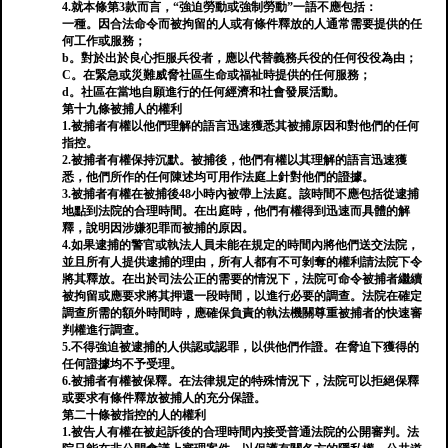
4.就本條第3款而言，“強迫勞動或強制勞動”一語不應包括：
一種。因合法命令而被拘留的人或有條件釋放的人通常需要提供的任
何工作或服務；
b。對於出於良心拒服兵役者，應以代替義務兵役的任何役役為由；
C。在緊急或災難威脅社區生命或福祉時提供的任何服務；
d。社區在當地自願進行的任何經濟和社會發展活動。
第十九條被捕人的權利
1.被捕者有權以他們理解的語言迅速獲悉其被捕原因和對他們的任何
指控。
2.被捕者有權保持沉默。被捕後，他們有權以其理解的語言迅速獲
悉，他們所作的任何陳述均可用作法庭上針對他們的證據。
3.被捕者有權在被捕後48小時內被帶上法庭。該時間不應包括從逮捕
地點到法院的合理時間。在出庭時，他們有權得到迅速而具體的解
釋，說明因涉嫌犯罪而被捕的原因。
4.如果逮捕的警官或執法人員未能在規定的時間內將他們送交法院，
並且所有人提供逮捕的理由，所有人都有不可剝奪的權利請法院下令
將其釋放。在出於司法公正的需要的情況下，法院可命令被捕者繼續
被拘留或應要求將其押還一段時間，以進行必要的調查。法院在確定
調查所需的額外時間時，應確保負責的執法機關尊重被捕者的快速審
判權進行調查。
5.不得強迫被逮捕的人供認或認罪，以供他們作證。在脅迫下獲得的
任何證據均不予受理。
6.被捕者有權被保釋。在法律規定的特殊情況下，法院可以拒絕保釋
或要求有條件釋放被捕人的充分保證。
第二十條被指控的人的權利
1.被告人有權在被起訴後的合理時間內接受普通法院的公開審判。法