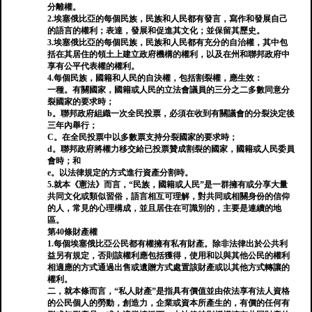
分離權。
2.埃塞俄比亞的每個民族，民族和人民都有發言，寫作和發展自己
的語言的權利；表達，發展和促進其文化；並保留其歷史。
3.埃塞俄比亞的每個民族，民族和人民都有充分的自治權，其中包
括在其居住的領土上建立政府機構的權利，以及在州和聯邦政府中
享有公平代表權的權利。
4.每個民族，國籍和人民的自決權，包括割裂權，應生效：
一種。有關國家，國籍或人民的立法會議員的三分之二多數同意分
裂國家的要求時；
b。聯邦政府組織一次全民投票，必須在收到有關議會的分裂決定後
三年內舉行；
C。在全民投票中以多數票支持分裂國家的要求時；
d。聯邦政府將權力移交給已投票贊成割裂的國家，國籍或人民委員
會時；和
e。以法律規定的方式進行資產分割時。
5.就本《憲法》而言，“民族，國籍或人民”是一群擁有或分享大量
共同文化或類似習俗，語言相互可理解，對共同或相關身份的信仰
的人，常見的心理構成，並且居住在可識別的，主要是連續的地
區。
第40條財產權
1.每個埃塞俄比亞公民都有權擁有私有財產。除非法律出於公共利
益另有規定，否則該權利應包括獲得，使用和以與其他公民的權利
相適應的方式通過出售或遺贈方式處置該財產或以其他方式轉讓的
權利。
二，就本條而言，“私人財產”是指具有價值並由依法享有法人資格
的公民個人的勞動，創造力，企業或資本所產生的，有價的任何有