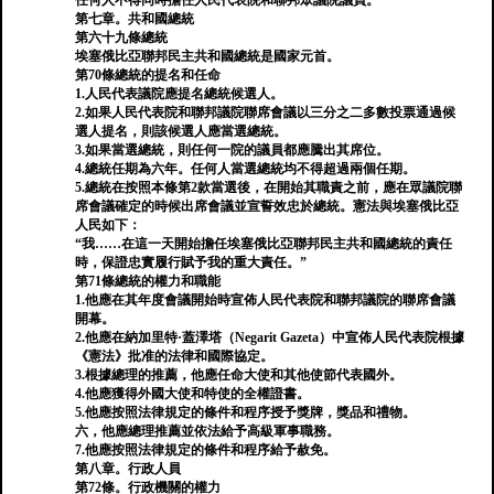
任何人不得同時擔任人民代表院和聯邦眾議院議員。
第七章。共和國總統
第六十九條總統
埃塞俄比亞聯邦民主共和國總統是國家元首。
第70條總統的提名和任命
1.人民代表議院應提名總統候選人。
2.如果人民代表院和聯邦議院聯席會議以三分之二多數投票通過候
選人提名，則該候選人應當選總統。
3.如果當選總統，則任何一院的議員都應騰出其席位。
4.總統任期為六年。任何人當選總統均不得超過兩個任期。
5.總統在按照本條第2款當選後，在開始其職責之前，應在眾議院聯
席會議確定的時候出席會議並宣誓效忠於總統。憲法與埃塞俄比亞
人民如下：
“我……在這一天開始擔任埃塞俄比亞聯邦民主共和國總統的責任
時，保證忠實履行賦予我的重大責任。”
第71條總統的權力和職能
1.他應在其年度會議開始時宣佈人民代表院和聯邦議院的聯席會議
開幕。
2.他應在納加里特·蓋澤塔（Negarit Gazeta）中宣佈人民代表院根據
《憲法》批准的法律和國際協定。
3.根據總理的推薦，他應任命大使和其他使節代表國外。
4.他應獲得外國大使和特使的全權證書。
5.他應按照法律規定的條件和程序授予獎牌，獎品和禮物。
六，他應總理推薦並依法給予高級軍事職務。
7.他應按照法律規定的條件和程序給予赦免。
第八章。行政人員
第72條。行政機關的權力