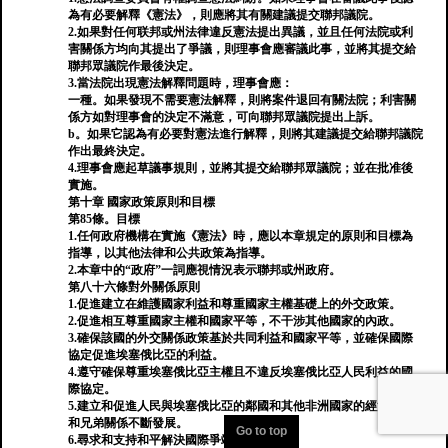
為有必要解釋《憲法》，則應將其有關建議提交聯邦議院。
2.如果對任何联邦或州法律違反憲法提出異議，並且任何法院或利
害關係方均向其提出了爭議，則理事會應審議此事，並將其提交給
聯邦眾議院作最後決定。
3.當法院出現憲法解釋問題時，理事會應：
一種。如果發現不需要憲法解釋，則將案件退回有關法院；利害關
係方如對理事會的決定不滿意，可向聯邦眾議院提出上訴。
b。如果它認為有必要對憲法進行解釋，則將其建議提交給聯邦議院
作出最終決定。
4.理事會應起草議事規則，並將其提交給聯邦眾議院；並在批准後
實施。
第十章 國家政策原則和目標
第85條。目標
1.任何政府機構在實施《憲法》時，應以本章規定的原則和目標為
指導，以其他法律和公共政策為指導。
2.本章中的“政府”一詞應視情況表示聯邦或州政府。
第八十六條對外關係原則
1.促進建立在維護國家利益和尊重國家主權基礎上的外交政策。
2.促進相互尊重國家主權和國家平等，不干涉其他國家的內政。
3.確保該國的外交關係政策基於共同利益和國家平等，並確保國際
協定促進埃塞俄比亞的利益。
4.遵守確保尊重埃塞俄比亞主權且不違反埃塞俄比亞人民利益的國
際協定。
5.建立和促進人民與埃塞俄比亞的鄰國和其他非洲國家的經濟聯盟
和兄弟關係不斷發展。
Go to top
6.尋求和支持和平解決國際爭端。