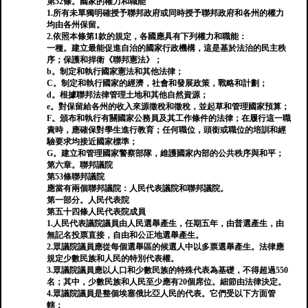
第52條。國家的權力和職能
1.所有未單獨明確授予聯邦政府或同時授予聯邦政府和各州的權力
均由各州保留。
2.依照本條第1款的規定，各國應具有下列權力和職能：
一種。建立最能促進自治的國家行政機構，這是基於法治的民主秩
序；保護和捍衛《聯邦憲法》；
b。制定和執行國家憲法和其他法律；
C。制定和執行國家的經濟，社會和發展政策，戰略和計劃；
d。根據聯邦法律管理土地和其他自然資源；
e。對保留給各州的收入來源徵稅和徵稅，並起草和管理國家預算；
F。頒布和執行有關國家公務員及其工作條件的法律；在履行這一職
責時，應確保對學生進行教育；任何職位，頭銜或職位的培訓和經
驗要求均接近國家標準；
G。建立和管理國家警察部隊，維護國家內部的公共秩序與和平；
第六章。聯邦議院
第53條聯邦議院
應當有兩個聯邦議院：人民代表議院和聯邦議院。
第一部分。人民代表院
第五十四條人民代表院成員
1.人民代表議院議員由人民選舉產生，任期五年，由普選產生，由
無記名投票直接，自由和公正地選舉產生。
2.眾議院議員應從每個選舉區的候選人中以多票選舉產生。法律應
規定少數民族和人民的特別代表權。
3.眾議院議員應以人口和少數民族的特殊代表為基礎，不得超過550
名；其中，少數民族和人民至少應有20個席位。細節由法律決定。
4.眾議院議員是整個埃塞俄比亞人民的代表。它們受以下方面管
轄：