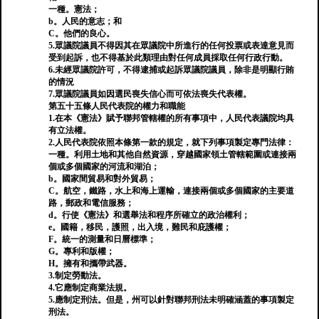
一種。憲法；
b。人民的意志；和
C。他們的良心。
5.眾議院議員不得因其在眾議院中所進行的任何投票或表達意見而
受到起訴，也不得基於此類理由對任何成員採取任何行政行動。
6.未經眾議院許可，不得逮捕或起訴眾議院議員，除非是明顯行賄
的情況
7.眾議院議員如因選民喪失信心而可依法喪失代表權。
第五十五條人民代表院的權力和職能
1.在本《憲法》賦予聯邦管轄權的所有事項中，人民代表議院均具
有立法權。
2.人民代表院依照本條第一款的規定，就下列事項製定專門法律：
一種。利用土地和其他自然資源，穿越國家領土管轄範圍或連接兩
個或多個國家的河流和湖泊；
b。國家間貿易和對外貿易；
C。航空，鐵路，水上和海上運輸，連接兩個或多個國家的主要道
路，郵政和電信服務；
d。行使《憲法》和選舉法和程序所確立的政治權利；
e。國籍，移民，護照，出入境，難民和庇護權；
F。統一的測量和日曆標準；
G。專利和版權；
H。擁有和攜帶武器。
3.制定勞動法。
4.它應制定商業法規。
5.應制定刑法。但是，州可以針對聯邦刑法未明確涵蓋的事項製定
刑法。