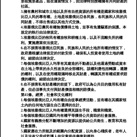
形或無形產品，或在適當情況下，由法律特別授權擁有共同財產的
社區。
3.擁有農村和城市土地以及所有自然資源的所有權是國家和埃塞俄
比亞人民的專有權。土地是埃塞俄比亞各民族，各民族和人民的共
同財產，不得出售或以其他方式交換。
4.埃塞俄比亞農民有權無償獲得土地，並享有免遭驅逐的保護。本
規定的執行由法律規定。
5.埃塞俄比亞的牧民有權放牧和耕種土地，以及不流離失所的權
利。實施應當依法規定。
6.在不損害埃塞俄比亞民族，民族和人民的土地所有權的情況下，
政府應根據法律規定的付款安排，確保私人投資者使用土地的權
利。細節由法律決定。
7.每個埃塞俄比亞人均享有其建造的不動產以及他通過勞動或資本
在土地上帶來的永久性改良的全部權利。該權利應包括轉讓，遺贈
的權利，以及在使用權期滿時移走其財產，轉讓其所有權或要求賠
償的權利。細節由法律決定。
8.在不損害私有財產權的前提下，政府可以為公共目的徵用私有財
產，但必須事先支付與財產價值相稱的賠償金。
第41條。經濟，社會和文化權利
1.每個埃塞俄比亞人均有權自由從事經濟活動，並有權在其國家領
土內的任何地方謀生自己選擇的生計。
2.每個埃塞俄比亞人均有權選擇其謀生手段，職業和職業。
3.每個埃塞俄比亞國民均有權平等獲得公共資助的社會服務。
4.國家有義務分配不斷增加的資源以提供給公共衛生，教育和其他
社會服務。
5.國家應在力所能及的範圍內分配資源，以向身心殘疾者，老年人
以及沒有父母或監護人的兒童提供康復和援助。