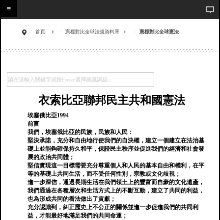
首頁
憲標對比全球法規資料庫
憲標對比全球憲法
衣索比亞聯邦民主共和國憲法
埃塞俄比亞1994
前言
我們，埃塞俄比亞的民族，民族和人民：
堅決承諾，充分和自由地行使我們的自決權，建立一個建立在法治基
礎上並能夠確保持久和平，保證民主秩序並促進我們的經濟和社會發
展的政治共同體；
堅信實現這一目標需要充分尊重個人和人民的基本自由和權利，在平
等的基礎上共同生活，而不受任何性別，宗教或文化歧視；
進一步深信，通過長期生活在我們領土上的豐富而自豪的文化遺產，
我們通過在各種層次和生活方式上的不斷互動，建立了共同的利益，
也為形成共同的看法做出了貢獻；
充分認識到，糾正歷史上不公正的關係並進一步促進我們的共同利
益，才能最好地滿足我們的共同命運；