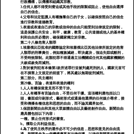
行政機構，以傳播和組織其宗教。
3.任何人都不得受到脅迫或其他手段的限製或阻止，使他自由選擇
自己的信念。
4.父母和法定監護人有權撫養自己的子女，以確保按照自己的信念
進行宗教和道德教育。
5.表達或表達自己的宗教或信仰的自由只能受到法律規定的限制，
這是保護公共安全，和平，健康，教育，公共道德或他人的基本權
利和自由所必需的，確保國家獨立於宗教。
第二十八條危害人類罪
1.埃塞俄比亞批准的國際協定和埃塞俄比亞其他法律所規定的危害
人類罪的刑事責任，例如種族滅絕，即決處決，強迫失踪或酷刑，
不受時效限制。此類犯罪不得通過立法機關或任何其他國家機關的
大赦或赦免而減刑。
2.對於被判犯有本條第1款所述罪行並被判處死刑的人，國家元首可
在不損害上文規定的前提下，將其處以無期徒刑減刑。
第二部分。民主權利
第29條。言論，表達和表達的權利
1.人人有權保留意見而不受干涉。
2.人人有權享有言論自由，不受任何干擾。這項權利應包括以口
頭，書面或印刷形式，藝術形式或通過他選擇的任何媒介尋求，接
受和傳播各種信息和思想的自由，而不論其國界如何。
3.保證新聞自由和其他大眾媒體自由以及藝術創作自由。新聞自由
應具體包括以下內容：
一種。禁止任何形式的審查。
b。獲取公共利益信息。
4.為了使民主秩序的運作必不可少的信息，思想和意見的自由流