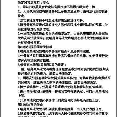
決定將其遣散時；要么
b。司法行政委員會裁定法官因疾病不能履行職責時；和
C。人民代表院或有關國務院以多數票通過時，由司法行政委員會
決定。
5.法官的退休年齡不得超過法律規定的退休年齡。
6.聯邦最高法院應起草並提交人民代表院批准聯邦法院的預算，並
在批准後進行預算管理。
7.州法院的預算應由各自的國務院決定。人民代表議院應為最高法
院和高等法院同時行使聯邦高等法院和聯邦初審法院管轄權的國家
分配補償性預算。
第80條法院的同時管轄權
1.聯邦最高法院對聯邦事務擁有最高和最終的司法權。
2.州最高法院對國家事務擁有最高和最終的司法權。他們還應行使
聯邦高等法院的管轄權。
3.儘管有本條第1款和第2款的規定；
一種。聯邦最高法院有權對任何包含基本法律錯誤的最終法院判決
提起撤銷原判的權力。細節由法律決定。
b。州最高法院有權對法院關於國家事務的任何最終裁決作出撤銷原
判的權力，該裁決包含基本的法律錯誤。細節由法律決定。
4.除州管轄權外，州高等法院還應行使聯邦初審法院的管轄權。
5.由州高等法院行使聯邦一審法院管轄權的決定，可向州最高法院
上訴。
6.州最高法院就聯邦事務作出的決定可向聯邦最高法院上訴。
第81條法官的任命
1.聯邦最高法院院長和副院長應總理推薦，由人民代表院任命。
2.關於其他聯邦法官，總理應向人民代表議院提交聯邦司法行政委