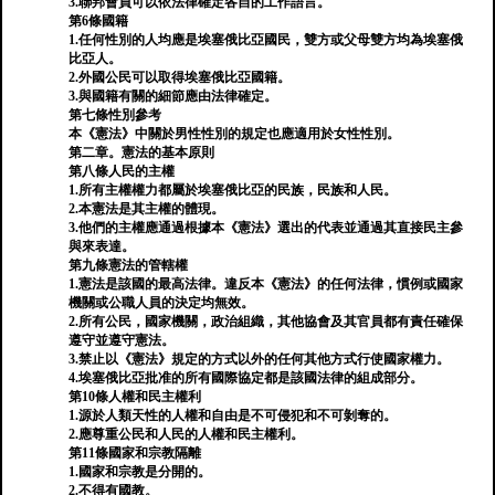
3.聯邦會員可以依法律確定各自的工作語言。
第6條國籍
1.任何性別的人均應是埃塞俄比亞國民，雙方或父母雙方均為埃塞俄
比亞人。
2.外國公民可以取得埃塞俄比亞國籍。
3.與國籍有關的細節應由法律確定。
第七條性別參考
本《憲法》中關於男性性別的規定也應適用於女性性別。
第二章。憲法的基本原則
第八條人民的主權
1.所有主權權力都屬於埃塞俄比亞的民族，民族和人民。
2.本憲法是其主權的體現。
3.他們的主權應通過根據本《憲法》選出的代表並通過其直接民主參
與來表達。
第九條憲法的管轄權
1.憲法是該國的最高法律。違反本《憲法》的任何法律，慣例或國家
機關或公職人員的決定均無效。
2.所有公民，國家機關，政治組織，其他協會及其官員都有責任確保
遵守並遵守憲法。
3.禁止以《憲法》規定的方式以外的任何其他方式行使國家權力。
4.埃塞俄比亞批准的所有國際協定都是該國法律的組成部分。
第10條人權和民主權利
1.源於人類天性的人權和自由是不可侵犯和不可剝奪的。
2.應尊重公民和人民的人權和民主權利。
第11條國家和宗教隔離
1.國家和宗教是分開的。
2.不得有國教。