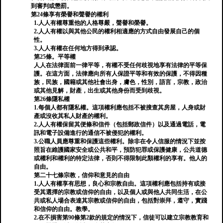
到審判或懲罰。
第24條享有榮譽和聲譽的權利
1.人人有權尊重他的人格尊嚴，聲譽和榮譽。
2.人人有權以與其他公民的權利相適應的方式自由發展自己的個
性。
3.人人有權在任何地方得到承認。
第25條。平等權
人人在法律面前一律平等，有權不受任何歧視地享有法律的平等保
護。在這方面，法律應向所有人保證平等和有效的保護，不得因種
族，民族，國籍或其他社會出身，膚色，性別，語言，宗教，政治
或其他見解，財產，出生或其他身份而受到歧視。
第26條隱私權
1.每個人都有隱私權。這項權利應包括不被搜查其房屋，人身或財
產或沒收其私人財產的權利。
2.人人有權保留其便條和信件（包括郵政信件）以及通過電話，電
訊和電子設備進行的通信不被侵犯的權利。
3.公職人員應尊重和保護這些權利。除非在令人信服的情況下並按
照旨在維護國家安全或公共和平，預防犯罪或保護健康，公共道德
或權利和權利的特定法律，否則不得限制此類權利的享有。他人的
自由。
第二十七條宗教，信仰和意見的自由
1.人人有權享有思想，良心和宗教自由。這項權利應包括持有或接
受其選擇的宗教或信仰的自由，以及個人或與他人共同生活，在公
共或私人場合表達其宗教或信仰的自由，包括對崇拜，遵守，實踐
和信仰的自由。教學。
2.在不損害第90條第2款的規定的情況下，信徒可以建立宗教教育和