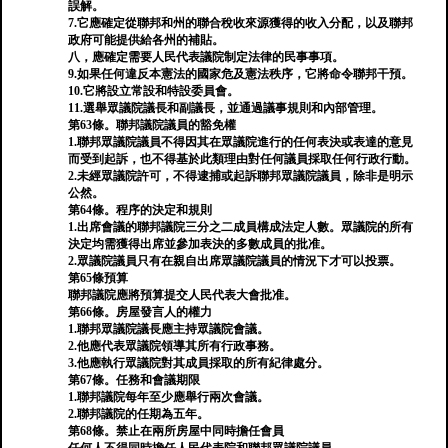
誤解。
7.它應確定從聯邦和州的聯合稅收來源獲得的收入分配，以及聯邦
政府可能提供給各州的補貼。
八，應確定需要人民代表議院制定法律的民事事項。
9.如果任何違反本憲法的國家危及憲法秩序，它將命令聯邦干預。
10.它將設立常設和特設委員會。
11.選舉眾議院議長和副議長，並通過議事規則和內部管理。
第63條。聯邦議院議員的豁免權
1.聯邦眾議院議員不得因其在眾議院進行的任何表決或表達的意見
而受到起訴，也不得基於此類理由對任何議員採取任何行政行動。
2.未經眾議院許可，不得逮捕或起訴聯邦眾議院議員，除非是明示
公然。
第64條。程序的決定和規則
1.出席會議的聯邦議院三分之二成員構成法定人數。眾議院的所有
決定均需獲得出席並參加表決的多數成員的批准。
2.眾議院議員只有在親自出席眾議院議員的情況下才可以投票。
第65條預算
聯邦議院應將預算提交人民代表大會批准。
第66條。房屋發言人的權力
1.聯邦眾議院議長應主持眾議院會議。
2.他應代表眾議院領導其所有行政事務。
3.他應執行眾議院對其成員採取的所有紀律處分。
第67條。任務和會議期限
1.聯邦議院每年至少應舉行兩次會議。
2.聯邦議院的任期為五年。
第68條。禁止在兩所房屋中同時擔任會員