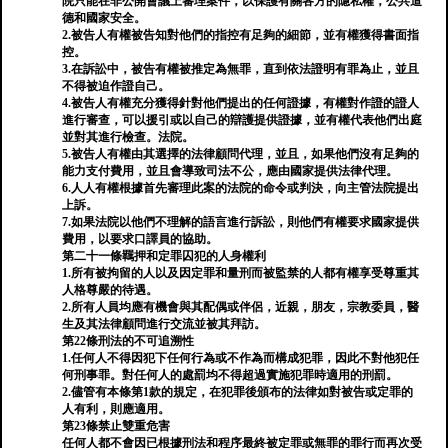
院只能在非公開會議上審理案件，以保護有關各方的隱私權，公共道
德和國家安全。
2.被告人有權被告知對他們的指控有足夠的細節，並有權獲得書面指
控。
3.在訴訟中，被告有權被推定為無罪，直到依法證明有罪為止，並且
不得被迫作證自己。
4.被告人有權充分獲得針對他們提出的任何證據，有權對作證的證人
進行審查，可以援引或以自己的辯護提供證據，並有權代表他們出庭
並對其進行檢查。法院。
5.被告人有權由其選擇的法律顧問代理，並且，如果他們沒有足夠的
能力支付費用，並且會導致司法不公，應由國家提供法律代理。
6.人人有權根據首先審理此案的法院的命令或判決，向主管法院提出
上訴。
7.如果法院以他們不理解的語言進行訴訟，則他們有權要求國家提供
費用，以要求口譯員的協助。
第二十一條羈押和定罪囚犯的人身權利
1.所有被拘留的人以及因定罪和量刑而被監禁的人都有權享受尊重其
人格尊嚴的待遇。
2.所有人員均應有機會與其配偶或伴侶，近親，朋友，宗教委員，醫
生及其法律顧問進行交流並被其拜訪。
第22條刑法的不可追溯性
1.任何人不得因犯下任何行為或不作為而構成犯罪，因此不對他犯任
何刑事罪。對任何人的處罰均不得超過實施犯罪時適用的刑罰。
2.儘管有本條第1款的規定，在犯罪後頒布的法律如對被告或定罪的
人有利，則應適用。
第23條禁止雙重危害
任何人都不會因已根據刑法和程序最終被定罪或無罪的罪行而再次受