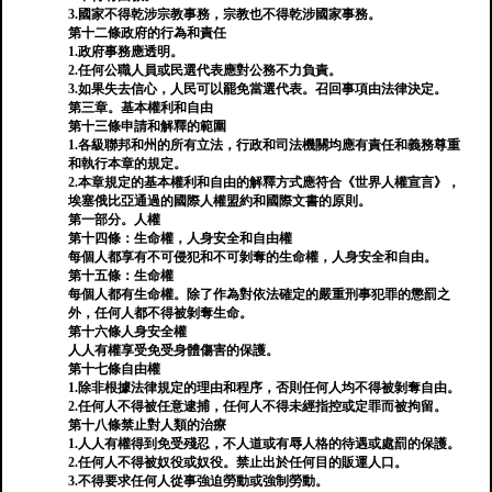
3.國家不得乾涉宗教事務，宗教也不得乾涉國家事務。
第十二條政府的行為和責任
1.政府事務應透明。
2.任何公職人員或民選代表應對公務不力負責。
3.如果失去信心，人民可以罷免當選代表。召回事項由法律決定。
第三章。基本權利和自由
第十三條申請和解釋的範圍
1.各級聯邦和州的所有立法，行政和司法機關均應有責任和義務尊重
和執行本章的規定。
2.本章規定的基本權利和自由的解釋方式應符合《世界人權宣言》，
埃塞俄比亞通過的國際人權盟約和國際文書的原則。
第一部分。人權
第十四條：生命權，人身安全和自由權
每個人都享有不可侵犯和不可剝奪的生命權，人身安全和自由。
第十五條：生命權
每個人都有生命權。除了作為對依法確定的嚴重刑事犯罪的懲罰之
外，任何人都不得被剝奪生命。
第十六條人身安全權
人人有權享受免受身體傷害的保護。
第十七條自由權
1.除非根據法律規定的理由和程序，否則任何人均不得被剝奪自由。
2.任何人不得被任意逮捕，任何人不得未經指控或定罪而被拘留。
第十八條禁止對人類的治療
1.人人有權得到免受殘忍，不人道或有辱人格的待遇或處罰的保護。
2.任何人不得被奴役或奴役。禁止出於任何目的販運人口。
3.不得要求任何人從事強迫勞動或強制勞動。