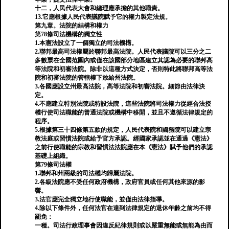
十二，人民代表大會和總理應承擔的其他職責。
13.它應根據人民代表議院賦予它的權力製定法規。
第九章。法院的結構和權力
第78條司法機構的獨立性
1.本憲法設立了一個獨立的司法機構。
2.聯邦最高司法權屬於聯邦最高法院。人民代表議院可以三分之二
多數票在全國范圍內或僅在該國部分地區建立其認為必要的聯邦高
等法院和初審法院。除非以這種方式決定，否則特此將聯邦高等法
院和初審法院的管轄權下放給州法院。
3.各國應設立州最高法院，高等法院和初審法院。細節由法律決
定。
4.不應建立特別法院或特設法院，這些法院將司法權力從經合法授
權行使司法職能的普通法院或機構中移開，並且不遵循法律規定的
程序。
5.根據第三十四條第五款的規定，人民代表院和國務院可以建立宗
教法庭或習慣法院或給予官方承認。經國家承認並在通過《憲法》
之前行使職能的宗教和習慣法法院應在本《憲法》賦予他們的承認
基礎上組織。
第79條司法權
1.聯邦和州兩級的司法權均歸屬法院。
2.各級法院應不受任何政府機構，政府官員或任何其他來源的影
響。
3.法官應完全獨立地行使職能，並僅由法律指導。
4.除以下條件外，任何法官在達到法律規定的退休年齡之前均不得
罷免：
一種。司法行政理事會因違反紀律規則或以嚴重無能或無能為由而